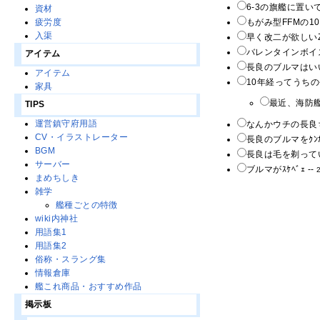
6-3の旗艦に置い
資材
もがみ型FFMの
疲労度
入渠
早く改二が欲しいZO
バレンタインボイ
アイテム
長良のブルマはいい
アイテム
10年経ってうち
家具
最近、海防艦
TIPS
運営鎮守府用語
なんかウチの長良
CV・イラストレーター
長良のブルマをｸﾝｶ
BGM
長良は毛を剃って
サーバー
ブルマがｽｹﾍﾞｪ --
まめちしき
雑学
艦種ごとの特徴
wiki内神社
用語集1
用語集2
俗称・スラング集
情報倉庫
艦これ商品・おすすめ作品
掲示板