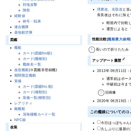
対地攻撃
球磨改
、
名取改
と並
陣形
長良改はそれに加え
経験値
称号・戦果
軽巡内で比較
連合艦隊
運営によると
基地航空隊
性能比較(
艦船最大値/
図鑑
艦船
長いので折りたたみ
カード(図鑑No順)
カード(艦種別)
アップデート履歴
艦娘名一覧
改造艦船
(※図鑑非登録艦)
2013年 09月1
期間限定艦船
通常絵はポー
装備
中破絵は今ま
カード(図鑑No.順)
カード(種類別)
旧画像
装備一覧(種類別)
2020年 06月19
レアリティ
敵艦船
この艦娘についてのコ
深海棲艦カード一覧
NPC娘
今日ほっぽちゃん
改装
久しぶりに最新の