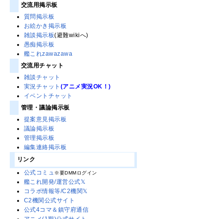
交流用掲示板
質問掲示板
お絵かき掲示板
雑談掲示板
(避難wikiへ)
愚痴掲示板
艦これzawazawa
交流用チャット
雑談チャット
実況チャット
(アニメ実況OK！)
イベントチャット
管理・議論掲示板
提案意見掲示板
議論掲示板
管理掲示板
編集連絡掲示板
リンク
公式コミュ
※要DMMログイン
艦これ開発/運営公式𝕏
コラボ情報等/C2機関𝕏
C2機関公式サイト
公式4コマ＆鎮守府通信