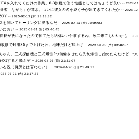
てEXを入れてくだけの作業。6-3旗艦で使う性能としてはちょうど良い --
2024-11
10番艦「ながら」が進水。ついに彼女の名を継ぐ子が出てきてくれたか --
2024-12-
Y --
2025-02-13 (木) 23:13:32
スを聞いてヒーリングに浸るんだ --
2025-02-14 (金) 20:05:03
におい --
2025-03-31 (月) 05:46:45
の長良が改になったので育てたら結構いい仕事するね、改二来てもいいかも --
202
改修で対潜85まで上げたわ。地味だけど底上げ --
2025-08-30 (土) 09:36:17
ちゃん、三式探信機と三式爆雷2つ装備させたら先制爆雷し始めたんだけど...つい
ｸﾝｶすると飛ぶぞ --
2026-04-26 (日) 21:41:07
いる説（何所とは言わない） --
2026-04-26 (日) 21:49:17
2026-07-21 (火) 21:17:27