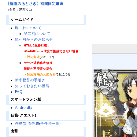
【梅雨のあとさき】期間限定邂逅
(参照：運営𝕏
1
)
ゲームガイド
艦これについて
第二期について
鎮守府からのお知らせ
HTML5版移行後、
iPad/iPhone環境で接続できない場合
・対応方法
(25/10/17)
サーバ近代化改修後、
接続が不安定な場合
・対応方法のお知らせ
(24/12/04)
新米提督の手引き
知っておきたい機能
FAQ
スマートフォン版
Android版
任務(クエスト)
任務
(
新着任務
/
全任務一覧
)
出撃