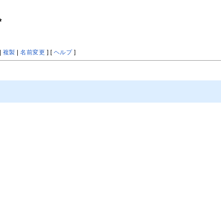
*
|
複製
|
名前変更
] [
ヘルプ
]