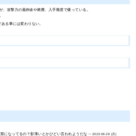
が、攻撃力の最終値や燃費、入手難度で優っている。
。
である事には変わりない。
窟になってるの？影薄いとかひどい言われようだな --
2023-06-26 (月)