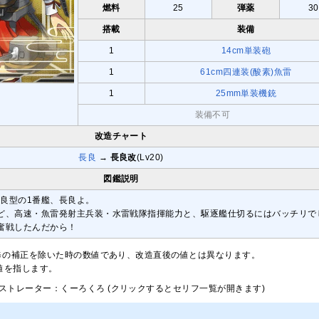
燃料
25
弾薬
30
搭載
装備
1
14cm単装砲
1
61cm四連装(酸素)魚雷
1
25mm単装機銃
装備不可
改造チャート
長良
→
長良改
(Lv20)
図鑑説明
長良型の1番艦、長良よ。
ど、高速・魚雷発射主兵装・水雷戦隊指揮能力と、駆逐艦仕切るにはバッチリで
奮戦したんだから！
修の補正を除いた時の数値であり、改造直後の値とは異なります。
大値を指します。
ストレーター：くーろくろ (クリックするとセリフ一覧が開きます)