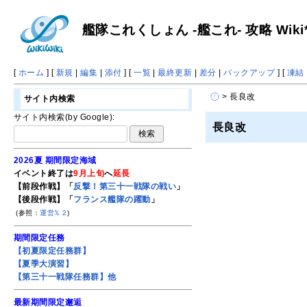
艦隊これくしょん -艦これ- 攻略 Wiki
[
ホーム
] [
新規
|
編集
|
添付
] [
一覧
|
最終更新
|
差分
|
バックアップ
] [
凍結
> 長良改
サイト内検索
サイト内検索(by Google):
長良改
2026夏 期間限定海域
イベント終了は
9月上旬
へ
延長
【前段作戦】「
反撃！第三十一戦隊の戦い
」
【後段作戦】「
フランス艦隊の躍動
」
(参照：
運営𝕏
2
)
期間限定任務
【初夏限定任務群】
【夏季大演習】
【第三十一戦隊任務群】他
最新期間限定邂逅