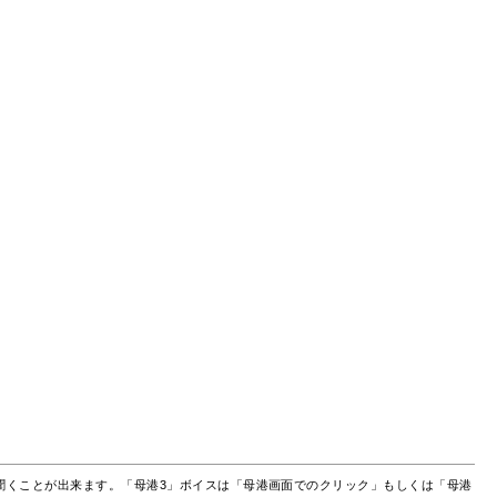
聞くことが出来ます。「母港3」ボイスは「母港画面でのクリック」もしくは「母港