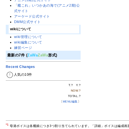
アニメ(1期)公式サイト
「艦これ」いつかあの海で(アニメ2期)公
式サイト
アーケード公式サイト
DMM公式サイト
wikiについて
wiki管理について
wiki編集について
練習ページ
最新の7件 (
ZaWa
ZaWa
形式)
Recent Changes
人気の10件
T.
?
Y.
?
NOW.
?
TOTAL.
?
〔
MENU編集
〕
*1
母港ボイスは各艦娘につき3つ割り当てられています。「詳細」ボイスは編成画