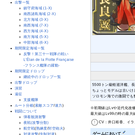
出撃一覧
鎮守府海域 (1-X)
南西諸島海域 (2-X)
北方海域 (3-X)
南西海域 (7-X)
西方海域 (4-X)
南方海域 (5-X)
中部海域 (6-X)
期間限定海域一覧
反撃！第三十一戦隊の戦い
L'Élan de la Flotte Française
-フランス艦隊の躍動-
期間限定ドロップ
継続中のドロップ一覧
出撃ドロップ
5500トン級軽巡洋艦、
演習
ちょっとモデルは古いけ
遠征
ソロモン海での激闘でも
支援艦隊
ルート分岐
(
索敵スコア
/
速力
)
※初期値はLvや近代化改
戦闘について
最大値はLv99の時の最
弾着観測射撃
CV：井口裕香、イラ
夜戦(攻撃分類)
航空戦
(
熟練度
/
対空砲火
)
ゲームにおいて
対潜攻撃
(
先制対潜
)