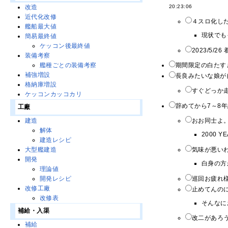
改造
20:23:06
近代化改修
４スロ化し
艦船最大値
現状でも
簡易最終値
ケッコン後最終値
2023/5/26
装備考察
期間限定の白たす
艦種ごとの装備考察
補強増設
長良みたいな娘が
格納庫増設
すぐどっか走
ケッコンカッコカリ
辞めてから7～8
工廠
おお同士よ。
建造
解体
2000 Y
建造レシピ
気味が悪いわ
大型艦建造
開発
白身の方
理論値
巡回お疲れ様
開発レシピ
改修工廠
止めてんのに
改修表
そんなに
補給・入渠
改二があろ
補給