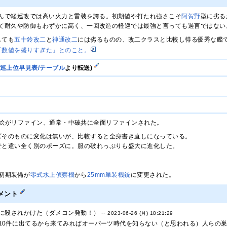
んで軽巡改では高い火力と雷装を誇る。初期値や打たれ強さこそ
阿賀野
型に劣る
て耐久や防御もわずかに高く、一回改造の軽巡では最強と言っても過言ではない
しても
五十鈴改二
と
神通改二
には劣るものの、改二クラスと比較し得る優秀な艦
「数値を盛りすぎた」とのこと。
軽巡上位早見表/テーブル
より転送)
1日：絵がリファイン、通常・中破共に全面リファインされた。
ズそのものに変化は無いが、比較すると全身書き直しになっている。
でと違い全く別のポーズに。服の破れっぷりも盛大に進化した。
日：初期装備が
零式水上偵察機
から
25mm単装機銃
に変更された。
メント
に殺されかけた（ダメコン発動！） --
2023-06-26 (月) 18:21:29
10件に出てるから来てみればオーパーツ時代を知らない（と思われる）人らの巣