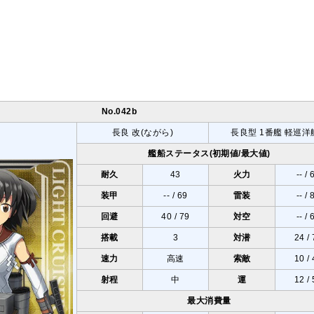
No.042b
長良 改(ながら)
長良型 1番艦
軽巡洋
艦船ステータス(初期値/最大値)
耐久
43
火力
-- / 
装甲
-- / 69
雷装
-- / 
回避
40 / 79
対空
-- / 
搭載
3
対潜
24 /
速力
高速
索敵
10 /
射程
中
運
12 /
最大消費量