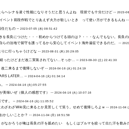
たらヘレナを凌ぐ性能になりそうだと思うんよね 現状でも十分だけど --
2023-06
イベント前段作戦でとりあえず火力が欲しいとき って使い方ができるもんね -
 着任だもの --
2023-07-05 (水) 08:51:42
きを長良につけた・・・初めからつけてる頭のは？・・・なんでもない。長良のは
自らの泊地で留守を護ってるから安心してイベント海外遠征できるのだ。 --
2023
りに行っちゃうけどな --
2023-08-31 (木) 20:29:05
年経ったけどまだ改二実装されてない…そっか… --
2023-09-30 (土) 22:41:30
改二来るまで復帰しないぞ --
2024-04-16 (火) 01:24:19
EARS LATER… --
2024-04-16 (火) 01:34:14
。 --
2024-04-16 (火) 05:27:55
が美味いぜ（個人の感想です） --
2024-04-16 (火) 10:07:16
です。 --
2024-04-16 (火) 11:05:52
わざわざWiki見に来るとか見苦しくて笑う。せめて復帰しろよｗ --
2024-11-04 
おかしいことか？ --
2024-11-04 (月) 18:51:58
うがなかろうが俺は長良の汗を舐めたい もしくはブルマを絞って出た汗を飲みたい