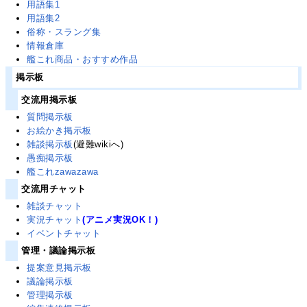
用語集1
用語集2
俗称・スラング集
情報倉庫
艦これ商品・おすすめ作品
掲示板
交流用掲示板
質問掲示板
お絵かき掲示板
雑談掲示板
(避難wikiへ)
愚痴掲示板
艦これzawazawa
交流用チャット
雑談チャット
実況チャット
(アニメ実況OK！)
イベントチャット
管理・議論掲示板
提案意見掲示板
議論掲示板
管理掲示板