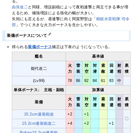
る。
由良改二
と同様、増設副砲によって夜戦連撃と両立できる事が増
えるため、補強増設による強化の幅が大きい。
矢矧にも言えるが、昼連撃に向く阿賀野型は「
精鋭水雷戦隊 司令
部
」でつく大きな火力ボーナスを生かしやすい。
装備ボーナスについて
得られる
装備ボーナス
補正は下表のようになっている。
艦名
基本値
火
雷
対
対
索
回
射
累
能代改二
力
装
空
潜
敵
避
程
積
(Lv99)
78
86
82
84
61
83
中
単体ボーナス↓ 主砲・副砲
加算値
火
雷
対
対
索
回
射
累
装備
力
装
空
潜
敵
避
程
積
15.2cm連装砲改
+2
+1
〇
15.2cm連装砲改二
+4
+2
+1
Bofors15.2cm連装砲