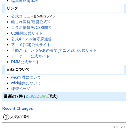
編集連絡掲示板
リンク
公式コミュ
※要DMMログイン
艦これ開発/運営公式𝕏
コラボ情報等/C2機関𝕏
C2機関公式サイト
公式4コマ＆鎮守府通信
アニメ(1期)公式サイト
「艦これ」いつかあの海で(アニメ2期)公式サイト
アーケード公式サイト
DMM公式サイト
wikiについて
wiki管理について
wiki編集について
練習ページ
最新の7件 (
ZaWa
ZaWa
形式)
Recent Changes
人気の10件
T.
?
Y.
?