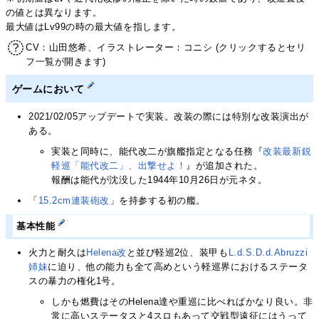
の値とは異なります。
最大値はLv99の時の最大値を指します。
CV：山田悠希、イラストレーター：コニシ (クリックするとセリ
フ一覧が開きます)
ゲームにおいて
2021/02/05アップデートで実装。改装の際には特別な改装演出が
ある。
実装と同時に、能代改二が旗艦指定となる任務『
改装最新鋭
軽巡「能代改二」、出撃せよ！
』が追加された。
報酬は能代が沈没した1944年10月26日が元ネタ。
「
15.2cm連装砲改
」を持参する初の艦。
基本性能
火力と耐久は
Helena改
と並び軽巡2位、装甲も
L.d.S.D.d.A
bruzzi
姉妹
に迫り、他の能力も全て高めという軽巡界におけるステータ
スの暴力の権化1号。
しかも燃費はそのHelena達や重巡に比べればかなり良い。非
常に高いステータスと4スロもあって交戦型遠征にはうって