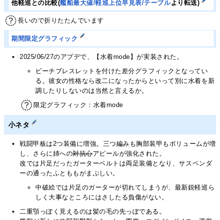
他軽巡との比較(
艦船最大値/軽巡上位早見表/テーブル
より転送)
長いので折りたたんでいます
期間限定グラフィック
2025/06/27のアプデで、【水着mode】が実装された。
ビーチブレスレットを付けた差分グラフィックとなってい
る。彼女の性格なら改二になったからといって別に水着を新
調したりしないのは当然と言えるか。
限定グラフィック：水着mode
小ネタ
戦闘甲板は2つ装備に増強。三つ編みも胸部装甲もボリュームが増
し、さらに姉への
対抗心
アピールが強化された。
改では片足だったガーターベルトは両足装備となり、サスペンダ
ーの通ったふとももがまぶしい。
中破絵では片足のガーターが切れてしまうが、最新鋭軽巡ら
しく大事なところにはさしたる負傷がない。
二重顎っぽく見えるのは髪の毛の先っぽである。