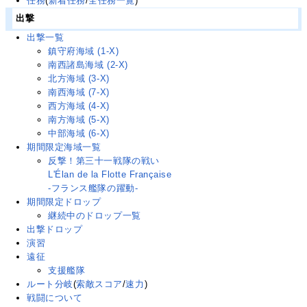
任務
(
新着任務
/
全任務一覧
)
出撃
出撃一覧
鎮守府海域 (1-X)
南西諸島海域 (2-X)
北方海域 (3-X)
南西海域 (7-X)
西方海域 (4-X)
南方海域 (5-X)
中部海域 (6-X)
期間限定海域一覧
反撃！第三十一戦隊の戦い
L'Élan de la Flotte Française
-フランス艦隊の躍動-
期間限定ドロップ
継続中のドロップ一覧
出撃ドロップ
演習
遠征
支援艦隊
ルート分岐
(
索敵スコア
/
速力
)
戦闘について