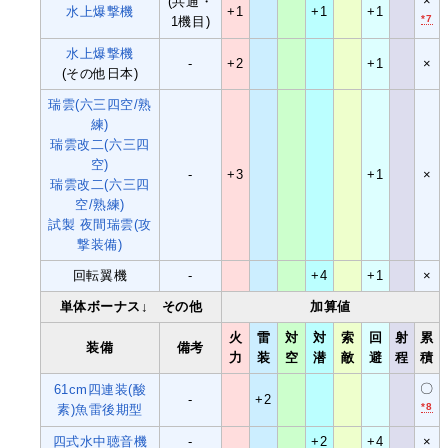
×
(共通・
水上爆撃機
+1
+1
+1
*7
1機目)
水上爆撃機
-
+2
+1
×
(その他日本)
瑞雲(六三四空/熟
練)
瑞雲改二(六三四
空)
-
+3
+1
×
瑞雲改二(六三四
空/熟練)
試製 夜間瑞雲(攻
撃装備)
回転翼機
-
+4
+1
×
単体ボーナス↓ その他
加算値
火
雷
対
対
索
回
射
累
装備
備考
力
装
空
潜
敵
避
程
積
〇
61cm四連装(酸
-
+2
*8
素)魚雷後期型
四式水中聴音機
-
+2
+4
×