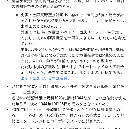
艦型が新たに改阿賀野型となった。図鑑、ログインボイス、運営
の告知等でその名称が確認できる。
史実の改阿賀野型は計画上の存在で、当初は5隻の建造が計
画されたがその後2隻のみへと計画変更、しかし結局それも
未着工のまま終わった。
計画では基準排水量は8520トン、速力37.5ノットを予定し
ており、従来の阿賀野型を一回り大きく速くしたものを考え
ていた。
主砲は3基6門から4基8門、副砲は2基4門から4基8門、機銃
は2基から4基となる予定だったが魚雷発射管は2基のままだ
った、4スロに魚雷が装備できないのはこれが理由か。
ただし水偵の搭載数も2機のままでオートジャイロの搭載予
定も無かった。基本的に艦これオリジナルのif仕様である。
よそで話題にする際は注意。
能代改二実装と同時に追加された任務「改装最新鋭軽巡「能代改
二」、出撃せよ！」。
達成時の資源報酬は燃料1026に鋼材1944だが、これは能代が沈ん
だ年月日である1944年10月26日が元ネタとなっている。
2026年6月6・7日に長崎港にて開催されたもがみ型護衛艦「のし
ろ」（FFM-3）の一般公開にて、艦これとの公式コラボとして能
代改二をアレンジしたコラボイラストが公開された。