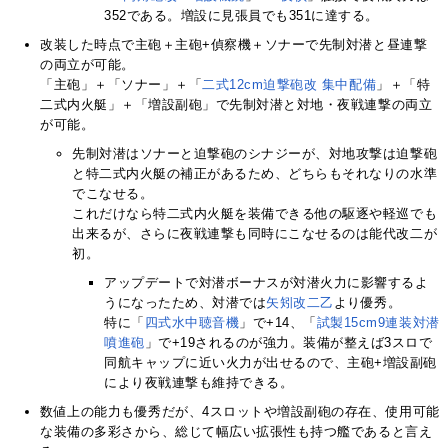
352である。増設に見張員でも351に達する。
改装した時点で主砲＋主砲+偵察機＋ソナーで先制対潜と昼連撃
の両立が可能。
「主砲」＋「ソナー」＋「
二式12cm迫撃砲改 集中配備
」＋「特
二式内火艇」＋「増設副砲」で先制対潜と対地・夜戦連撃の両立
が可能。
先制対潜はソナーと迫撃砲のシナジーが、対地攻撃は迫撃砲
と特二式内火艇の補正があるため、どちらもそれなりの水準
でこなせる。
これだけなら特二式内火艇を装備できる他の駆逐や軽巡でも
出来るが、さらに夜戦連撃も同時にこなせるのは能代改二が
初。
アップデートで対潜ボーナスが対潜火力に影響するよ
うになったため、対潜では
矢矧改二乙
より優秀。
特に「
四式水中聴音機
」で+14、「
試製15cm9連装対潜
噴進砲
」で+19されるのが強力。装備が整えば3スロで
同航キャップに近い火力が出せるので、主砲+増設副砲
により夜戦連撃も維持できる。
数値上の能力も優秀だが、4スロットや増設副砲の存在、使用可能
な装備の多彩さから、総じて幅広い拡張性も持つ艦であると言え