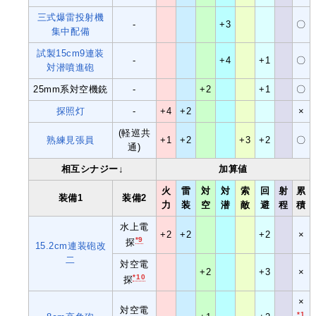
三式爆雷投射機
-
+3
〇
集中配備
試製15cm9連装
-
+4
+1
〇
対潜噴進砲
25mm系対空機銃
-
+2
+1
〇
探照灯
-
+4
+2
×
(軽巡共
熟練見張員
+1
+2
+3
+2
〇
通)
相互シナジー↓
加算値
火
雷
対
対
索
回
射
累
装備1
装備2
力
装
空
潜
敵
避
程
積
水上電
+2
+2
+2
×
*9
探
15.2cm連装砲改
二
対空電
+2
+3
×
*10
探
×
対空電
*1