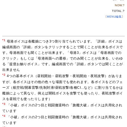
NOW.
?
TOTAL.
?
〔
MENU編集
〕
*1
母港ボイスは各艦娘につき3つ割り当てられています。「詳細」ボイスは
編成画面の「詳細」ボタンをクリックすることで聞くことが出来るボイスで
す。母港画面でも聞くことが出来ます。「母港3」ボイスは「母港画面での
クリック」もしくは「母港画面への遷移」でのみ聞くことが出来る、いわゆ
る「提督お触りボイス」です。編成画面での「詳細」ボタンでは聞くことが
出来ません
*2
4つの基本ボイス（昼戦開始・昼戦攻撃・夜戦開始・夜戦攻撃）がありま
すが、各ボイスはその他の色々な場面でも使われます。各ボイスをどのフェ
ーズ（航空戦/開幕雷撃/先制対潜/昼戦攻撃/各種CI...など）に割り当てるかは
艦娘によって異なり、例えば開戦ボイスを攻撃でも使ったり、夜戦攻撃ボイ
スを昼戦でも使ったりします）
*3
「小破」ボイスの2つ目と戦闘撤退時の「旗艦大破」ボイスは共用化され
ています
*4
「小破」ボイスの2つ目と戦闘撤退時の「旗艦大破」ボイスは共用化され
ています