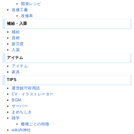
開発レシピ
改修工廠
改修表
補給・入渠
補給
資材
疲労度
入渠
アイテム
アイテム
家具
TIPS
運営鎮守府用語
CV・イラストレーター
BGM
サーバー
まめちしき
雑学
艦種ごとの特徴
wiki内神社