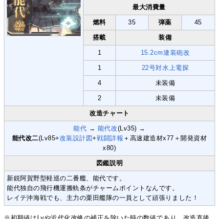
最大消費量
燃料
35
弾薬
45
搭載
装備
1
15.2cm連装砲改
1
22号対水上電探
4
未装備
2
未装備
改造チャート
能代
→
能代改
(Lv35) →
能代改二
(Lv85+
改装設計図
+
戦闘詳報
＋高速建造材x77＋開発資材
x80)
図鑑説明
新鋭阿賀野型軽巡の二番艦、能代です。
能代独自の飛行機運搬軌条がチャームポイントなんです。
レイテ沖海戦でも、主力の栗田艦隊の一員として頑張りました！
※初期値はLvや近代化改修の補正を除いた時の数値であり、改造直後