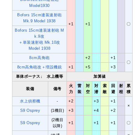
Model1930
Bofors 15cm連装速射砲
Mk.9 Model 1938
+1
+1
〇
Bofors 15cm連装速射砲 M
k.9改
＋単装速射砲 Mk.10改
Model 1938
8cm高角砲
+2
+1
〇
8cm高角砲改＋増設機銃
+1
+5
+3
単体ボーナス↓ 水上機等
加算値
火
雷
対
対
索
回
射
累
装備
備考
力
装
空
潜
敵
避
程
積
水上偵察機
-
+2
+3
+1
×
S9 Osprey
(1機目)
+3
+4
+2
(2機目
S9 Osprey
+1
+1
+1
〇
以降)