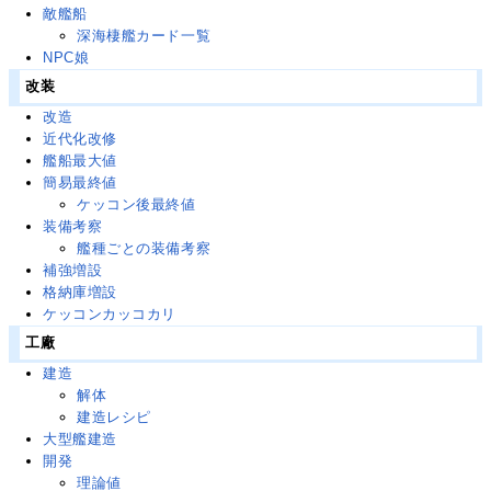
敵艦船
深海棲艦カード一覧
NPC娘
改装
改造
近代化改修
艦船最大値
簡易最終値
ケッコン後最終値
装備考察
艦種ごとの装備考察
補強増設
格納庫増設
ケッコンカッコカリ
工廠
建造
解体
建造レシピ
大型艦建造
開発
理論値