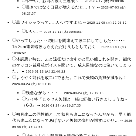
やーい、お前の股間三連装～ --
2025-07-17 (木) 23:09:06
長さではなく口径が増えるだと…！？ --
2026-07-03 (金)
08:27:57
黒ワイシャツって……いいですよね --
2025-11-08 (土) 22:08:32
いい… --
2025-12-11 (木) 00:54:47
やってしもた･･･2隻目を間違えて改二にしてしもた･･････
15.2cm連装砲改もらえただけ良しとしておく --
2026-01-01 (木)
18:06:52
体調悪い時に、ふと遠征だけ出すかと思い艦これを開き、能代
のケッコン後母校ボイスを聞いて、成人男性なのに泣いてしまっ
た。 --
2026-01-13 (火) 22:40:22
ようやく能代を改二にできた。これで矢矧の負担が減るね！ --
2026-03-24 (火) 18:21:49
残念ながら・・・ --
2026-03-24 (火) 19:19:13
ワイ将「じゃけん矢矧と一緒に釘拾い行きましょうね～
（6-3」 --
2026-03-24 (火) 19:37:35
初月改二の同性能として秋月も改二になったんだから、早く能
代も改二乙になってあげないと矢矧の負担が増すばかり… --
2026-
06-05 (金) 15:32:54
それより先に阿賀野と酒匂の改二をだな… --