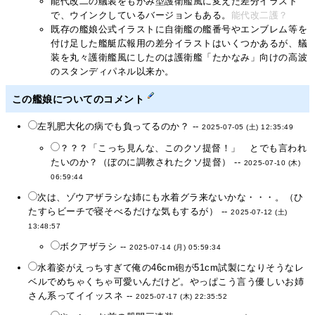
能代改二の艤装をもがみ型護衛艦風に変えた差分イラスト
で、ウインクしているバージョンもある。
能代改二護？
既存の艦娘公式イラストに自衛艦の艦番号やエンブレム等を
付け足した艦艇広報用の差分イラストはいくつかあるが、艤
装を丸々護衛艦風にしたのは護衛艦「たかなみ」向けの高波
のスタンディパネル以来か。
この艦娘についてのコメント
左乳肥大化の病でも負ってるのか？ --
2025-07-05 (土) 12:35:49
？？？「こっち見んな、このクソ提督！」 とでも言われ
たいのか？（ぼのに調教されたクソ提督） --
2025-07-10 (木)
06:59:44
次は、ゾウアザラシな姉にも水着グラ来ないかな・・・。（ひ
たすらビーチで寝そべるだけな気もするが） --
2025-07-12 (土)
13:48:57
ボクアザラシ --
2025-07-14 (月) 05:59:34
水着姿がえっちすぎて俺の46cm砲が51cm試製になりそうなレ
ベルでめちゃくちゃ可愛いんだけど。やっぱこう言う優しいお姉
さん系ってイイッスネ --
2025-07-17 (木) 22:35:52