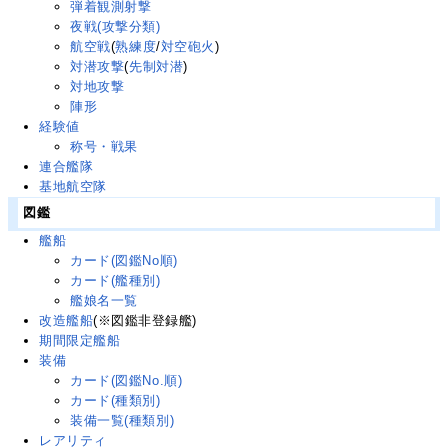
弾着観測射撃
夜戦(攻撃分類)
航空戦
(
熟練度
/
対空砲火
)
対潜攻撃
(
先制対潜
)
対地攻撃
陣形
経験値
称号・戦果
連合艦隊
基地航空隊
図鑑
艦船
カード(図鑑No順)
カード(艦種別)
艦娘名一覧
改造艦船
(※図鑑非登録艦)
期間限定艦船
装備
カード(図鑑No.順)
カード(種類別)
装備一覧(種類別)
レアリティ