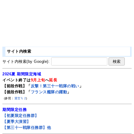
サイト内検索
サイト内検索(by Google):
2026夏 期間限定海域
イベント終了は
9月上旬
へ
延長
【前段作戦】「
反撃！第三十一戦隊の戦い
」
【後段作戦】「
フランス艦隊の躍動
」
(参照：
運営𝕏
2
)
期間限定任務
【初夏限定任務群】
【夏季大演習】
【第三十一戦隊任務群】他