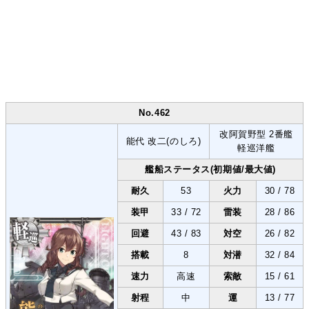
No.462
改阿賀野型 2番艦
能代 改二(のしろ)
軽巡洋艦
艦船ステータス(初期値/最大値)
耐久
53
火力
30 / 78
装甲
33 / 72
雷装
28 / 86
回避
43 / 83
対空
26 / 82
搭載
8
対潜
32 / 84
速力
高速
索敵
15 / 61
射程
中
運
13 / 77