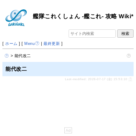
艦隊これくしょん -艦これ- 攻略 Wiki*
[
ホーム
] [
Menu
|
最終更新
]
> 能代改二
能代改二
Last-modified: 2026-07-17 (金) 15:53:10