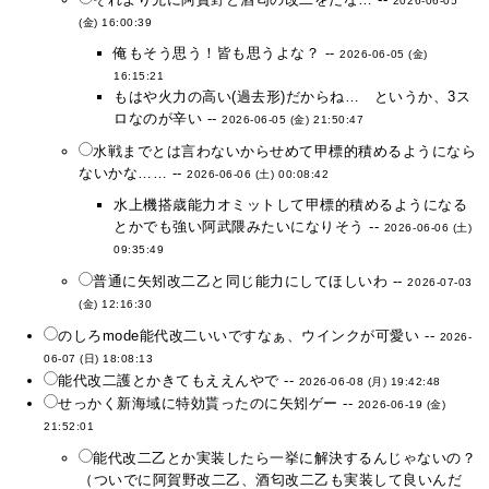
2026-06-05
(金) 16:00:39
俺もそう思う！皆も思うよな？ --
2026-06-05 (金)
16:15:21
もはや火力の高い(過去形)だからね… というか、3ス
ロなのが辛い --
2026-06-05 (金) 21:50:47
水戦までとは言わないからせめて甲標的積めるようになら
ないかな…… --
2026-06-06 (土) 00:08:42
水上機搭歳能力オミットして甲標的積めるようになる
とかでも強い阿武隈みたいになりそう --
2026-06-06 (土)
09:35:49
普通に矢矧改二乙と同じ能力にしてほしいわ --
2026-07-03
(金) 12:16:30
のしろmode能代改二いいですなぁ、ウインクが可愛い --
2026-
06-07 (日) 18:08:13
能代改二護とかきてもええんやで --
2026-06-08 (月) 19:42:48
せっかく新海域に特効貰ったのに矢矧ゲー --
2026-06-19 (金)
21:52:01
能代改二乙とか実装したら一挙に解決するんじゃないの？
（ついでに阿賀野改二乙、酒匂改二乙も実装して良いんだ