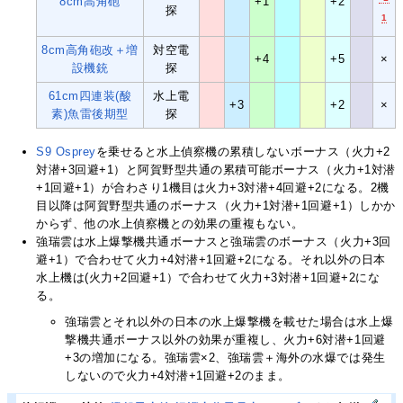
8cm高角砲
+1
+2
探
1
8cm高角砲改＋増
対空電
+4
+5
×
設機銃
探
61cm四連装(酸
水上電
+3
+2
×
素)魚雷後期型
探
S9 Osprey
を乗せると水上偵察機の累積しないボーナス（火力+2
対潜+3回避+1）と阿賀野型共通の累積可能ボーナス（火力+1対潜
+1回避+1）が合わさり1機目は火力+3対潜+4回避+2になる。2機
目以降は阿賀野型共通のボーナス（火力+1対潜+1回避+1）しかか
からず、他の水上偵察機との効果の重複もない。
強瑞雲は水上爆撃機共通ボーナスと強瑞雲のボーナス（火力+3回
避+1）で合わせて火力+4対潜+1回避+2になる。それ以外の日本
水上機は(火力+2回避+1）で合わせて火力+3対潜+1回避+2にな
る。
強瑞雲とそれ以外の日本の水上爆撃機を載せた場合は水上爆
撃機共通ボーナス以外の効果が重複し、火力+6対潜+1回避
+3の増加になる。強瑞雲×2、強瑞雲＋海外の水爆では発生
しないので火力+4対潜+1回避+2のまま。