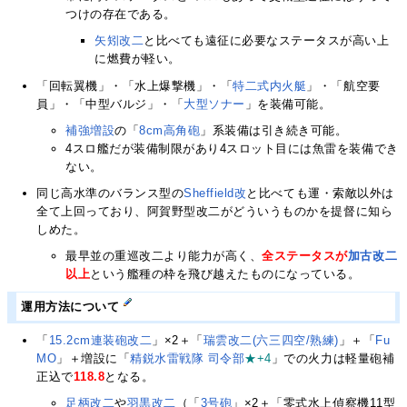
つけの存在である。
矢矧改二
と比べても遠征に必要なステータスが高い上
に燃費が軽い。
「回転翼機」・「水上爆撃機」・「
特二式内火艇
」・「航空要
員」・「中型バルジ」・「
大型ソナー
」を装備可能。
補強増設
の「
8cm高角砲
」系装備は引き続き可能。
4スロ艦だが装備制限があり4スロット目には魚雷を装備でき
ない。
同じ高水準のバランス型の
Sheffield改
と比べても運・索敵以外は
全て上回っており、阿賀野型改二がどういうものかを提督に知ら
しめた。
最早並の重巡改二より能力が高く、
全ステータスが
加古改二
以上
という艦種の枠を飛び越えたものになっている。
運用方法について
「
15.2cm連装砲改二
」×2＋「
瑞雲改二(六三四空/熟練)
」＋「
Fu
MO
」＋増設に「
精鋭水雷戦隊 司令部
★+4
」での火力は軽量砲補
正込で
118.8
となる。
足柄改二
や
羽黒改二
（「
3号砲
」×2＋「零式水上偵察機11型