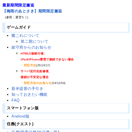
最新期間限定邂逅
【梅雨のあとさき】期間限定邂逅
(参照：運営𝕏
1
)
ゲームガイド
艦これについて
第二期について
鎮守府からのお知らせ
HTML5版移行後、
iPad/iPhone環境で接続できない場合
・対応方法
(25/10/17)
サーバ近代化改修後、
接続が不安定な場合
・対応方法のお知らせ
(24/12/04)
新米提督の手引き
知っておきたい機能
FAQ
スマートフォン版
Android版
任務(クエスト)