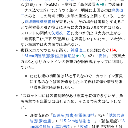
乙(熟練)」＋「FuMO」＋増設に「高射装置
★+9
」で装備ボ
ーナス込で119）でようやく並べ、明確に上回るのは
鳥海改
二
のみと、この時点で既に大半の重巡を上回っている。しか
も
熟練艦載機整備員
が乗るため、その場合は電探と変えるこ
とで射程長と引き換えにさらに火力を123.8まで伸ばせる。
スロットの関係で
矢矧改二乙
に比べ水偵より火力の上がる
「瑞雲改二(六三四空/熟練)」を装備しやすいため、ツ級がい
ない海域では火力面では遜色ない。
夜戦火力までやたらと高く、
神通改二
と矢矧に次ぐ
164
。
「
61cm四連装(酸素)魚雷後期型
★+9
」×2+「
夜偵
」で夜戦火
力201となりカットインの攻撃力が旧夜戦キャップに到達し
ていた。
ただし運の初期値は13と平凡なので、カットイン要員
にするのならば運改修をした上で夜戦装備や増設見張
り員を最大限活用したい。
4スロット目には装備制限があり魚雷を装備できないが、魚
魚魚主でも魚雷CIは出せるため、そこまで火力は低下しな
い。
改修済みの「
四連装(酸素)魚雷後期型
」×2+「
試製六連
装(酸素)魚雷
」+「
15.2cm連装砲改二
」+(補強増設)「
8
cm高角砲改＋増設機銃
」+「
夜偵
」触接で夜戦火力は