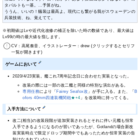
タパルトも一基。…予算がね。
ううん、いいの！艤装は最高よ。現代にも繋がる我がスウェーデンの
兵装技術、ね、覚えてて。
※初期値はLvや近代化改修の補正を除いた時の数値であり、最大値は
Lv99の時の最大値を指します。
CV：高尾奏音、イラストレーター：drew (クリックするとセリフ
一覧が開きます)
ゲームにおいて
2020/4/23実装。艦これ7周年記念日に合わせた実装となった。
改装の際には一部の改二艦と同様の特別な演出がある。
専用任務
により「
Fairey Seafox改
」が手に入る。また、「
B
ofors 40mm四連装機関砲
★+4
」を改装時に持ってくる。
入手方法について
改二(相当)の改装段階が追加実装されるとそれに伴い元艦も恒常
入手できるようになるのが習いであったが、Gotlandの場合新改
装実装時点で限定ドロップ期間中でもあったためか恒常実装の告
知はなされていない。