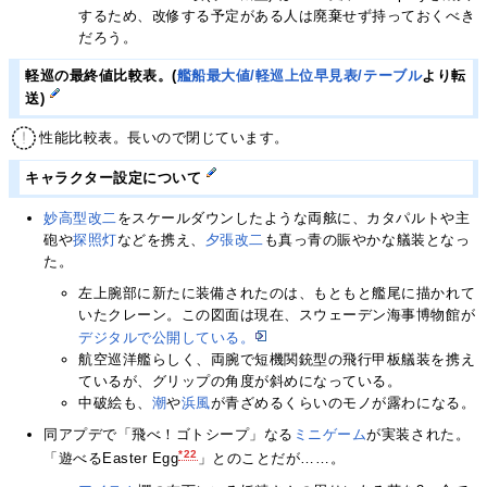
するため、改修する予定がある人は廃棄せず持っておくべき
だろう。
軽巡の最終値比較表。(
艦船最大値/軽巡上位早見表/テーブル
より転
送)
性能比較表。長いので閉じています。
キャラクター設定について
妙高型改二
をスケールダウンしたような両舷に、カタパルトや主
砲や
探照灯
などを携え、
夕張改二
も真っ青の賑やかな艤装となっ
た。
左上腕部に新たに装備されたのは、もともと艦尾に描かれて
いたクレーン。この図面は現在、スウェーデン海事博物館が
デジタルで公開している。
航空巡洋艦らしく、両腕で短機関銃型の飛行甲板艤装を携え
ているが、グリップの角度が斜めになっている。
中破絵も、
潮
や
浜風
が青ざめるくらいのモノが露わになる。
同アプデで「飛べ！ゴトシープ」なる
ミニゲーム
が実装された。
*22
「遊べるEaster Egg
」とのことだが……。