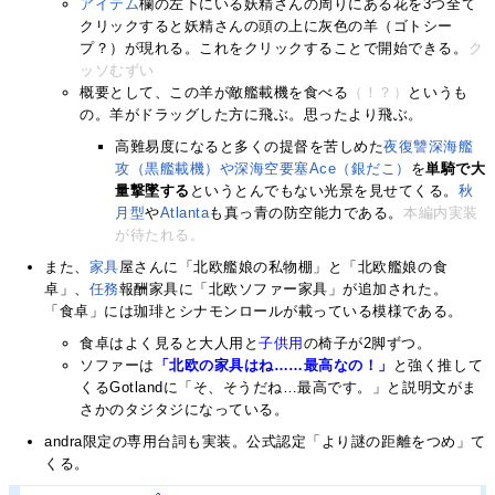
アイテム
欄の左下にいる妖精さんの周りにある花を3つ全て
クリックすると妖精さんの頭の上に灰色の羊（ゴトシー
プ？）が現れる。これをクリックすることで開始できる。
ク
ッソむずい
概要として、この羊が敵艦載機を食べる
（！？）
というも
の。羊がドラッグした方に飛ぶ。思ったより飛ぶ。
高難易度になると多くの提督を苦しめた
夜復讐深海艦
攻（黒艦載機）や深海空要塞Ace（銀だこ）
を
単騎で大
量撃墜する
というとんでもない光景を見せてくる。
秋
月型
や
Atlanta
も真っ青の防空能力である。
本編内実装
が待たれる。
また、
家具
屋さんに「北欧艦娘の私物棚」と「北欧艦娘の食
卓」、
任務
報酬家具に「北欧ソファー家具」が追加された。
「食卓」には珈琲とシナモンロールが載っている模様である。
食卓はよく見ると大人用と
子供用
の椅子が2脚ずつ。
ソファーは
「北欧の家具はね……最高なの！」
と強く推して
くるGotlandに「そ、そうだね…最高です。」と説明文がま
さかのタジタジになっている。
andra限定の専用台詞も実装。公式認定「より謎の距離をつめ」て
くる。