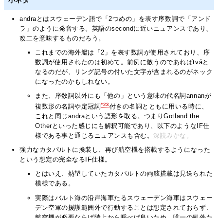
小ネタ
andraとはスウェーデン語で「2つめの」を表す序数詞で「アンド
ラ」のように発音する。英語のsecondに近いニュアンスであり、
改二を意味するものだろう。
これまでの海外艦は「2」を表す数詞が使用されており、序
数詞が使用されたのは初めて。前例に倣うのであればtvåと
なるのだが、リング記号の付いた文字が含まれるのがネック
になったのかもしれない。
また、序数詞以外にも「他の」という意味の代名詞annanが
*23
複数形の名詞や定冠詞
付きの名詞とともに用いる時に、
これと同じandraという語形を取る。つまりGotland the
Otherといった感じにも解釈可能であり、以下のようなIF仕
様である事と通じるニュアンスも含む。
深読みかな。
強力なカタパルトに換装し、再び航空機を搭載するようになった
という想定の完全なるIF仕様。
とはいえ、熱望していたカタパルトの両舷搭載は見送られた
模様である。
実際はバルト海の沿岸海軍たるスウェーデン海軍はスウェー
デン空軍の援護範囲外で行動することは想定されておらず、
航空機が必要ならば陸上から呼べば良いため、唯一の例外た