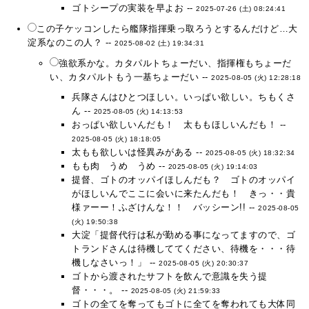
ゴトシープの実装を早よお --
2025-07-26 (土) 08:24:41
この子ケッコンしたら艦隊指揮乗っ取ろうとするんだけど…大
淀系なのこの人？ --
2025-08-02 (土) 19:34:31
強欲系かな。カタパルトちょーだい、指揮権もちょーだ
い、カタパルトもう一基ちょーだい --
2025-08-05 (火) 12:28:18
兵隊さんはひとつほしい。いっぱい欲しい。ちもくさ
ん --
2025-08-05 (火) 14:13:53
おっぱい欲しいんだも！ 太ももほしいんだも！ --
2025-08-05 (火) 18:18:05
太もも欲しいは怪異みがある --
2025-08-05 (火) 18:32:34
もも肉 うめ うめ --
2025-08-05 (火) 19:14:03
提督、ゴトのオッパイほしんだも？ ゴトのオッパイ
がほしいんでここに会いに来たんだも！ きっ・・貴
様ァーー！ふざけんな！！ バッシーン!! --
2025-08-05
(火) 19:50:38
大淀「提督代行は私が勤める事になってますので、ゴ
トランドさんは待機しててください、待機を・・・待
機しなさいっ！」 --
2025-08-05 (火) 20:30:37
ゴトから渡されたサフトを飲んで意識を失う提
督・・・。 --
2025-08-05 (火) 21:59:33
ゴトの全てを奪ってもゴトに全てを奪われても大体同