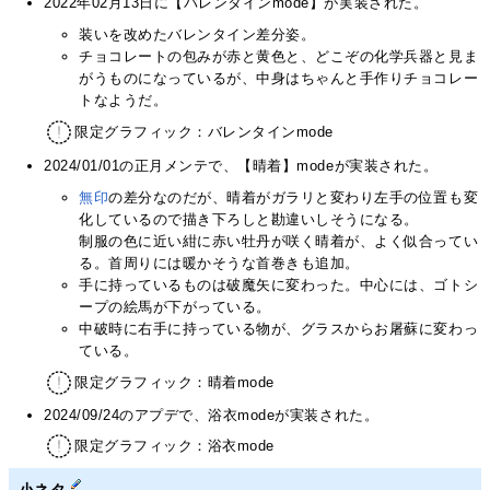
2022年02月13日に【バレンタインmode】が実装された。
装いを改めたバレンタイン差分姿。
チョコレートの包みが赤と黄色と、どこぞの化学兵器と見ま
がうものになっているが、中身はちゃんと手作りチョコレー
トなようだ。
限定グラフィック：バレンタインmode
2024/01/01の正月メンテで、【晴着】modeが実装された。
無印
の差分なのだが、晴着がガラリと変わり左手の位置も変
化しているので描き下ろしと勘違いしそうになる。
制服の色に近い紺に赤い牡丹が咲く晴着が、よく似合ってい
る。首周りには暖かそうな首巻きも追加。
手に持っているものは破魔矢に変わった。中心には、ゴトシ
ープの絵馬が下がっている。
中破時に右手に持っている物が、グラスからお屠蘇に変わっ
ている。
限定グラフィック：晴着mode
2024/09/24のアプデで、浴衣modeが実装された。
限定グラフィック：浴衣mode