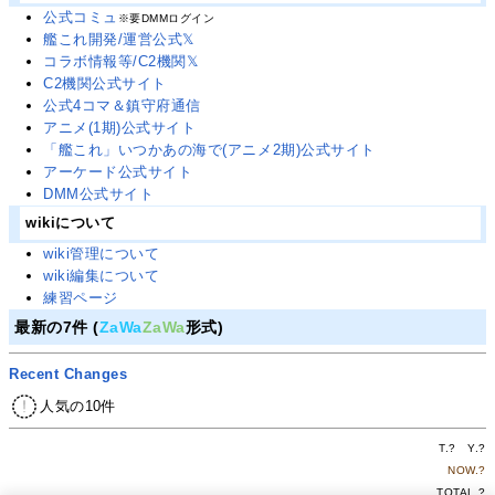
公式コミュ
※要DMMログイン
艦これ開発/運営公式𝕏
コラボ情報等/C2機関𝕏
C2機関公式サイト
公式4コマ＆鎮守府通信
アニメ(1期)公式サイト
「艦これ」いつかあの海で(アニメ2期)公式サイト
アーケード公式サイト
DMM公式サイト
wikiについて
wiki管理について
wiki編集について
練習ページ
最新の7件 (
ZaWa
ZaWa
形式)
Recent Changes
人気の10件
T.
?
Y.
?
NOW.
?
TOTAL.
?