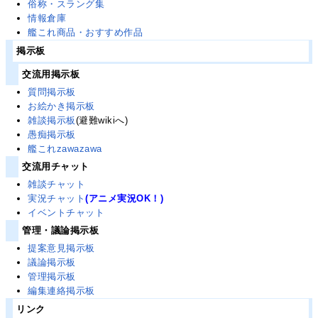
俗称・スラング集
情報倉庫
艦これ商品・おすすめ作品
掲示板
交流用掲示板
質問掲示板
お絵かき掲示板
雑談掲示板
(避難wikiへ)
愚痴掲示板
艦これzawazawa
交流用チャット
雑談チャット
実況チャット
(アニメ実況OK！)
イベントチャット
管理・議論掲示板
提案意見掲示板
議論掲示板
管理掲示板
編集連絡掲示板
リンク