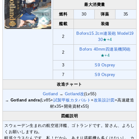
最大消費量
燃料
30
弾薬
35
艦載
装備
Bofors15.2cm連装砲 Model19
2
30
★+4
Bofors 40mm四連装機関砲
2
★+4
3
S9 Osprey
7
S9 Osprey
改造チャート
Gotland
→
Gotland改
(Lv55)
→
Gotland andra
(Lv85+
試製甲板カタパルト
+
改装設計図
+高速建造
材x35+開発資材x55)
図鑑説明
スウェーデン生まれの航空巡洋艦、ゴトランドです。皆さん、よろし
くお願いしますね。
軽巡クラスなんです、私！だから、あまり搭載機も多くはないし、カ