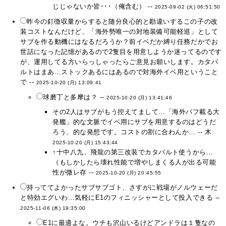
じじゃないか皆･･･（俺含む） --
2025-09-02 (火) 06:51:50
昨今の釘徴収量からすると随分良心的と勘違いするこの子の改
装コストなんだけど、「海外勢唯一の対地装備可能軽巡」として
サブを作る動機にはなるだろうか？前イベだか縛り任務だかでお
世話になった記憶があるので2隻目を用意しようか迷ってるのです
が、運用してる方いらっしゃったらご意見お願いします。カタパ
ルトはまあ…ストックあるにはあるので対海外イベ用ということ
で --
2025-10-20 (月) 13:09:41
球磨丁と多摩は？ --
2025-10-20 (月) 13:41:46
その2人はサブがもう控えてまして…「海外バフ載る大
発艦」的な文脈でイベ用にサブを用意するのはどうだ
ろう、的な発想です。コストの割に合わんか… -- 木
2025-10-20 (月) 15:43:44
↑十中八九、飛龍の第三改装でカタパルト使うから…
（もしかしたら壊れ性能で増やしまくる人が出る可能
性が微レ存 --
2025-10-20 (月) 20:45:55
持っててよかったサブサブゴト、さすがに戦場がノルウェーだ
と特効エグいわ…気軽にE1のフィニッシャーとして投入できる --
2025-11-06 (木) 19:35:00
E1に最適よな。ウチも沢山いるけどアンドラは１隻なの