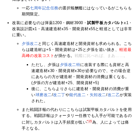
一応
七周年記念任務
の選択報酬艦にはなっているがこちらも
期間限定。
改装に必要なのは弾薬1200・鋼材3900・
試製甲板カタパルト
x1・
改装設計図x1・高速建造材x35・開発資材x55と軽巡としては非常
に重い。
夕張改二
と同じく高速建造材と開発資材も求められる。こち
らは建造材は+5・開発資材は+25と夕張を追い抜き、
軽巡最
高峰の改装コスト
が掛かる。
戦艦に比べれば、まあ……。
ただし、夕張は
夕張改二特
に改装する際にも資材と高
速建造材x30・開発資材x30が必要なので、その場合逆
にあちらの方が建造材・開発資材の消費は重くなる。
(夕張の方が建造材+25、開発資材+5)
後に、こちらよりさらに建造材・開発資材の消費が重
い
球磨改二
/
改二丁
や
能代改二
・
矢矧改二
/
改二乙
が実装
された。
また戦闘詳報の代わりにこちらは試製甲板カタパルトを使用
する。戦闘詳報はクォータリー任務でも入手が可能であるの
*15
に対しカタパルトは入手頻度が低い
為、人によっては痛
手となる。