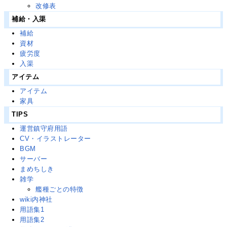
改修表
補給・入渠
補給
資材
疲労度
入渠
アイテム
アイテム
家具
TIPS
運営鎮守府用語
CV・イラストレーター
BGM
サーバー
まめちしき
雑学
艦種ごとの特徴
wiki内神社
用語集1
用語集2