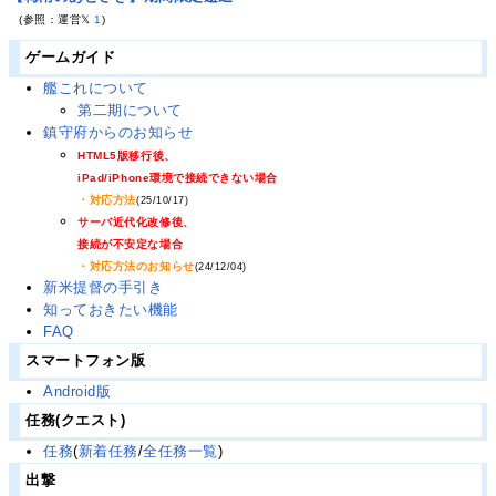
(参照：運営𝕏
1
)
ゲームガイド
艦これについて
第二期について
鎮守府からのお知らせ
HTML5版移行後、
iPad/iPhone環境で接続できない場合
・対応方法
(25/10/17)
サーバ近代化改修後、
接続が不安定な場合
・対応方法のお知らせ
(24/12/04)
新米提督の手引き
知っておきたい機能
FAQ
スマートフォン版
Android版
任務(クエスト)
任務
(
新着任務
/
全任務一覧
)
出撃