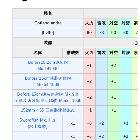
し
艦名
Gotland andra
火力
雷装
対空
対潜
索
(Lv99)
60
73
90
60
7
装備
加
名称
搭載数
火力
雷装
対空
対潜
索
Bofors15.2cm連装砲
+1
+2
Model1930
Bofors 15cm連装速射砲
+2
+1
Model 1938
Bofors 15cm連装速射砲 Mk.9改
+2
+1
＋単装速射砲 Mk.10改 Model 1938
152mm／55 三連装速射砲改
+1
+1
Swordfish Mk.III改
x1
+6
+2
+3
+
(水上機型)
x1
+6
+2
+3
+