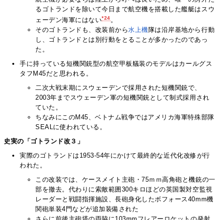
るゴトランドを除いて今日まで航空機を搭載した艦艇はスウ
*24
ェーデン海軍にはない
。
そのゴトランドも、改装前から
水上機
隊は沿岸基地から行動
し、ゴトランドとは別行動をとることが多かったのであっ
た。
手に持っている短機関銃型の航空甲板艤装のモデルはカールグス
タフM45だと思われる。
二次大戦末期にスウェーデンで採用された短機関銃で、
2003年までスウェーデン軍の短機関銃として制式採用され
ていた。
ちなみにこのM45、ベトナム戦争ではアメリカ海軍特殊部隊
SEALに使われている。
史実の「ゴトランド改３」
実際のゴトランドは1953-54年にかけて最終的な近代化改修が行
われた。
この改装では、ケースメイト主砲・75ｍｍ高角砲と機銃の一
部を撤去。代わりに索敵範囲300キロほどの英国製対空監視
レーダーと戦闘指揮施設、長砲身化したボフォース40mm機
関砲単装4門などが追加装備された
さらに前後主砲塔の両脇に103mmフレアーロケットの発射