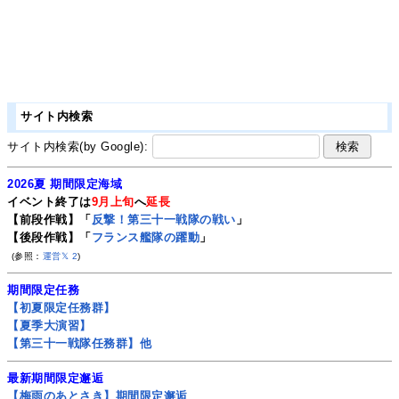
サイト内検索
サイト内検索(by Google):
2026夏 期間限定海域
イベント終了は
9月上旬
へ
延長
【前段作戦】「
反撃！第三十一戦隊の戦い
」
【後段作戦】「
フランス艦隊の躍動
」
(参照：
運営𝕏
2
)
期間限定任務
【初夏限定任務群】
【夏季大演習】
【第三十一戦隊任務群】他
最新期間限定邂逅
【梅雨のあとさき】期間限定邂逅