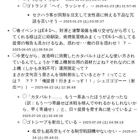
ゴトランド「ヘイ、ラッシャイ」 --
2025-01-23 (木) 21:57:45
セクハラ客が貝類を注文して女性器に例える下品な冗
談を言いそう --
2025-01-25 (土) 03:05:37
春イベントはE4-1へ。対潜と連撃装備を織り交ぜながら尽くし
てくれる様は正に幼馴染。発煙装置積みまくってE6-1へ出してる
提督の報告も見かけるなあ。惑わせ･･･敵の目を惑わせ！ ？ --
2025-04-05 (土) 09:58:24
今更ながら、改造時に消費したカタパルトはどんな使い方され
ているんでしょうか？艦上機射出用の器材だよね？それなのに水
上機（しかも水戦不可）運用限定って？
まさか文句言う督さんを強制射出しているとか？（ってこと
は？ ？？？「俺提督！行きま～っす！！」シュゴゴゴーー（射
出ー）） --
2025-04-22 (火) 12:36:48
「カタパルト……、もう一基あったほうがよかったな
（訳：もう一つ寄越せば水戦を積んでやれるかもしれないか
ら、早く寄越せ）」と、日々提督を脅す為に使っているよ --
2025-07-26 (土) 02:46:19
ゴトシープを射出している --
2025-07-26 (土) 04:59:19
低空も超高空もイケる制空戦闘機やないかい --
2025-07-
26 (土) 05:48:01