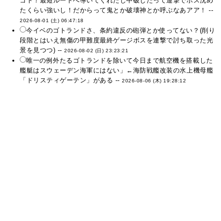
ゴト！最短ルートへ導いてくれたし中破したって連撃でボス沈め
たくらい強いし！だからって鬼とか破壊神とか呼ぶなあアア！ --
2026-08-01 (土) 06:47:18
今イベのゴトランドさ、条約違反の砲弾とか使ってない？(削り
段階とはいえ無傷の甲難度最終ゲージボスを連撃で討ち取った光
景を見つつ) --
2026-08-02 (日) 23:23:21
唯一の例外たるゴトランドを除いて今日まで航空機を搭載した
艦艇はスウェーデン海軍にはない」←海防戦艦改装の水上機母艦
「ドリスティゲーテン」がある --
2026-08-06 (木) 19:28:12