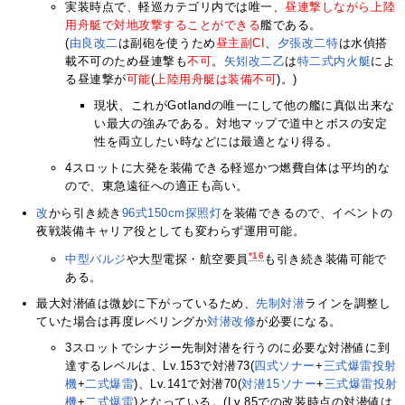
実装時点で、軽巡カテゴリ内では唯一、
昼連撃しながら上陸
用舟艇で対地攻撃することができる
艦である。
(
由良改二
は副砲を使うため
昼主副CI
、
夕張改二特
は水偵搭
載不可のため昼連撃も
不可
。
矢矧改二乙
は
特二式内火艇
によ
る昼連撃が
可能
(
上陸用舟艇は装備不可
)。)
現状、これがGotlandの唯一にして他の艦に真似出来な
い最大の強みである。対地マップで道中とボスの安定
性を両立したい時などには最適となり得る。
4スロットに大発を装備できる軽巡かつ燃費自体は平均的な
ので、東急遠征への適正も高い。
改
から引き続き
96式150cm探照灯
を装備できるので、イベントの
夜戦装備キャリア役としても変わらず運用可能。
*16
中型バルジ
や大型電探・航空要員
も引き続き装備可能で
ある。
最大対潜値は微妙に下がっているため、
先制対潜
ラインを調整し
ていた場合は再度レベリングか
対潜改修
が必要になる。
3スロットでシナジー先制対潜を行うのに必要な対潜値に到
達するレベルは、Lv.153で対潜73(
四式ソナー
+
三式爆雷投射
機
+
二式爆雷
)、Lv.141で対潜70(
対潜15ソナー
+
三式爆雷投射
機
+
二式爆雷
)となっている。(Lv.85での改装時点の対潜値は