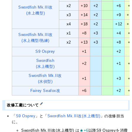
x2
+10
+2
+6
+
Swordfish Mk.III改
(水上機型)
x3
+14
+2
+9
+1
x4
+18
+2
+12
+1
x1
+8
+3
+4
+
Swordfish Mk.III改
(水上機型/熟練)
x2
+13
+3
+8
+
S9 Osprey
+1
+2
Swordfish
+2
+1
+
(水上機型)
Swordfish Mk.II改
+1
+3
+
(水偵型)
Fairey Seafox改
+6
+2
+
改修工廠について
「
S9 Osprey
」と「
Swordfish Mk.III改(水上機型)
」の改修担当
に。
Swordfish Mk.III改(水上機型) は
★+6
以降S9 Ospreyを消費