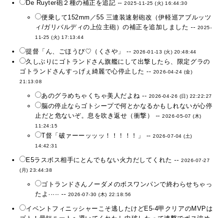
De Ruyter砲２種の補正を追記 --
2025-11-25 (火) 16:44:30
便乗して152mm／55 三連装速射砲改（伊軽巡アブルッツ
ィ/ガリバルディの上位主砲）の補正を追加しました --
2025-
11-25 (火) 17:13:44
提督「ん、ごほうび♡（くさや」 --
2026-01-13 (火) 20:48:44
久しぶりにゴトランドさん旗艦にして出撃したら、限定グラの
ゴトランドさんすっげぇ綺麗で心停止した --
2026-04-24 (金)
21:13:08
あのグラめちゃくちゃ美人だよね --
2026-04-26 (日) 22:22:27
脳の停止ならゴトシープで何とかなるかもしれないが心停
止だと危ないぞ。息を吹き返せ（衝撃） --
2026-05-07 (木)
11:24:15
T督「破ァーーッッッ！！！！！」 --
2026-07-04 (土)
14:42:31
E5ラスボス相手にとんでもない火力だしてくれた --
2026-07-27
(月) 23:44:38
ゴトランドさんノーダメのボスワンパンで終わらせちゃっ
たよ····· --
2026-07-30 (木) 22:18:56
イベントフィニッシャーこそ逃したけどE5-4甲クリアのMVPは