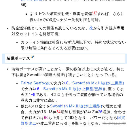
56)
*17
より上位の爆雷投射機・爆雷を装備
すれば、さらに
低いLvでの3点シナジー先制対潜も可能。
防空巡洋艦としての機能も残しているのか、
改
から引き続き専用
対空カットインを発動可能。
カットイン性能は相変わらず汎用以下で、特殊な状況でない
限り無理に条件をそろえる必要は無い。
装備ボーナス
装備ボーナスが高いことから、素の数値以上に火力がある。特に
下駄履きSwordfish関連の補正は凄まじいことになっている。
Fairey Seafox改
で火力2
+6
、
Swordfish Mk.III改(水上機型)
で火力4
+6
、
Swordfish Mk.III改(水上機型/熟練)
に至っては
火力4
+8
であり、4スロも手伝って装備が揃っている場合の
昼火力は非常に高い。
仮に4スロ全てを
Swordfish Mk.III改(水上機型)
で埋めた場
合、火力が(16+18)=
34
増加し雷装が(24+2)=
26
増加、合わせ
て夜戦火力は
60
も上昇して193となり、パワーだけなら
阿賀
野型
改二
や改二重巡にも引けを取らなくなる。
実用性はお察