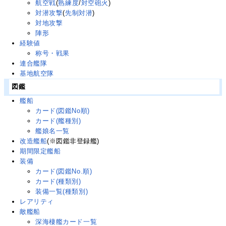
航空戦
(
熟練度
/
対空砲火
)
対潜攻撃
(
先制対潜
)
対地攻撃
陣形
経験値
称号・戦果
連合艦隊
基地航空隊
図鑑
艦船
カード(図鑑No順)
カード(艦種別)
艦娘名一覧
改造艦船
(※図鑑非登録艦)
期間限定艦船
装備
カード(図鑑No.順)
カード(種類別)
装備一覧(種類別)
レアリティ
敵艦船
深海棲艦カード一覧