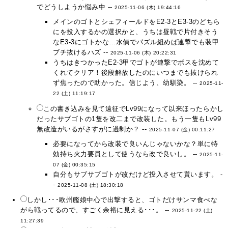
でどうしようか悩み中 --
2025-11-06 (木) 19:44:16
メインのゴトとシェフィールドをE2-3とE3-3のどちら
にを投入するかの選択かと、うちは昼戦で片付きそう
なE3-3にゴトかな…水偵でパズル組めば連撃でも装甲
ブチ抜けるハズ --
2025-11-06 (木) 20:22:31
うちはきつかったE2-3甲でゴトが連撃でボスを沈めて
くれてクリア！後段解放したのにいつまでも抜けられ
ず焦ったので助かった。信じよう、幼馴染。 --
2025-11-
22 (土) 11:19:17
この書き込みを見て遠征でLv99になって以来ほったらかし
だったサブゴトの1隻を改二まで改装した。もう一隻もLv99
無改造がいるがさすがに過剰か？ --
2025-11-07 (金) 00:11:27
必要になってから改装で良いんじゃないかな？単に特
効持ち火力要員として使うなら改で良いし。 --
2025-11-
07 (金) 00:35:15
自分もサブサブゴトが改だけど投入させて貰います。 -
-
2025-11-08 (土) 18:30:18
しかし･･･欧州艦娘中心で出撃すると、ゴトだけサンマ食べな
がら戦ってるので、すごく余裕に見える･･･。 --
2025-11-22 (土)
11:27:39