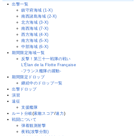
出撃一覧
鎮守府海域 (1-X)
南西諸島海域 (2-X)
北方海域 (3-X)
南西海域 (7-X)
西方海域 (4-X)
南方海域 (5-X)
中部海域 (6-X)
期間限定海域一覧
反撃！第三十一戦隊の戦い
L'Élan de la Flotte Française
-フランス艦隊の躍動-
期間限定ドロップ
継続中のドロップ一覧
出撃ドロップ
演習
遠征
支援艦隊
ルート分岐
(
索敵スコア
/
速力
)
戦闘について
弾着観測射撃
夜戦(攻撃分類)