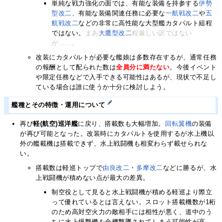
単純な戦力強化の面では、有能な装備を持参する
伊勢
型改二
、有能な装備関連任務に必要な
一航戦
改二
や
五
航戦
改二
などの非常に高性能な大型艦カタパルト組程
ではない。
まあ
大鷹型改二
程厳しい訳ではない
が……。
改装にカタパルトが必要な艦娘は多数存在するが、通常任務
の報酬として配られた数は
全員分に満たない
。今後イベント
や限定任務などで入手できる可能性はあるが、現状で不足し
ている場合は誰に使うか十分に検討しよう。
艦種とその特徴・運用について
再び
軽(航空)巡洋艦
に戻り、搭載数も大幅増加。
回転翼機
の装備
が再び可能となった。改装時にカタパルトを使用するが水上機以
外の艦載機は搭載できず、水上戦闘機も相変わらず載せられな
い。
搭載数は軽巡トップで
由良改二
・
多摩改二
などに勝るが、水
上戦闘機が積めない点が最大の差異。
制空役として見ると水上戦闘機が積める軽巡より際立
って優れているとは言えない。スロット搭載機数が1桁
のため高対空火力の敵相手には相性が悪く、道中のう
ちに水上爆撃機を全機撃墜されてしまう可能性が高