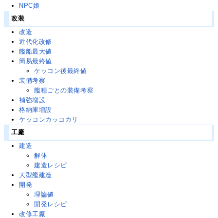
NPC娘
改装
改造
近代化改修
艦船最大値
簡易最終値
ケッコン後最終値
装備考察
艦種ごとの装備考察
補強増設
格納庫増設
ケッコンカッコカリ
工廠
建造
解体
建造レシピ
大型艦建造
開発
理論値
開発レシピ
改修工廠