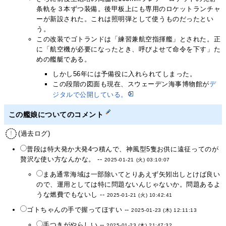
条軌を３本ずつ装備。後甲板上にも専用のロケットランチャ
ーが新設された。これは照明弾として使うものだったとい
う。
この改装でゴトランドは「練習兼航空指揮艦」とされた。正
に「航空機が必要になったとき、呼びよせて命令を下す」た
めの艦艇である。
しかし56年には予備役に入れられてしまった。
この段階の図面も現在、スウェーデン海事博物館が
デ
ジタルで公開している。
この艦娘についてのコメント
(過去ログ)
普段は特大発か大発4つ積んで、神風型5隻お供に遠征ってのが
贅沢な使い方なんかな。 --
2025-01-21 (火) 03:10:07
まあ通常海域は一部除いてとりあえず矢矧出しとけば良い
ので、運用としては特に問題ないんじゃないか。問題あるよ
うな燃費でもないし --
2025-01-21 (火) 10:42:41
ゴトちゃんの手で握ってほすい --
2025-01-23 (木) 12:11:13
手つきがやらしい --
2025-01-23 (木) 21:47:32