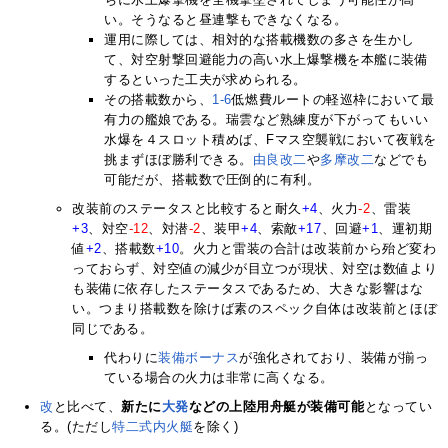
い。そうなると昼連撃もできなくなる。
運用に際しては、相対的な搭載機数の多さを生かし
て、対空射撃回避能力の高い水上爆撃機を本艦に装備
するといった工夫が求められる。
その搭載数から、
1-6
低燃費ルートの軽巡枠において最
有力の艦娘である。瑞雲など熟練度が下がってもいい
水爆を４スロット積めば、Fマス空襲戦において夜戦を
挑まずほぼ勝利できる。
由良改二
や
多摩改二
などでも
可能だが、搭載数で圧倒的に有利。
改装前のステータスと比較すると耐久
+4
、火力
-2
、雷装
+3
、対空
-12
、対潜
-2
、装甲
+4
、索敵
+17
、回避
+1
、運初期
値
+2
、搭載数
+10
。火力と雷装の合計は改装前から殆ど変わ
っておらず、対空値の減少が目立つが現状、対空は数値より
も装備に依存したステータスであるため、大きな影響はな
い。つまり搭載数を除けば素のスペック自体は改装前とほぼ
同じである。
代わりに
装備ボーナス
が強化されており、装備が揃っ
ている場合の火力は非常に高くなる。
改
と比べて、
新たに
大発
などの上陸用舟艇が装備可能
となってい
る。(ただし
特二式内火艇
を除く)