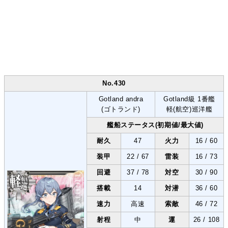
No.430
Gotland andra
Gotland級 1番艦
(ゴトランド)
軽(航空)巡洋艦
艦船ステータス(初期値/最大値)
耐久
47
火力
16 / 60
装甲
22 / 67
雷装
16 / 73
回避
37 / 78
対空
30 / 90
搭載
14
対潜
36 / 60
速力
高速
索敵
46 / 72
射程
中
運
26 / 108