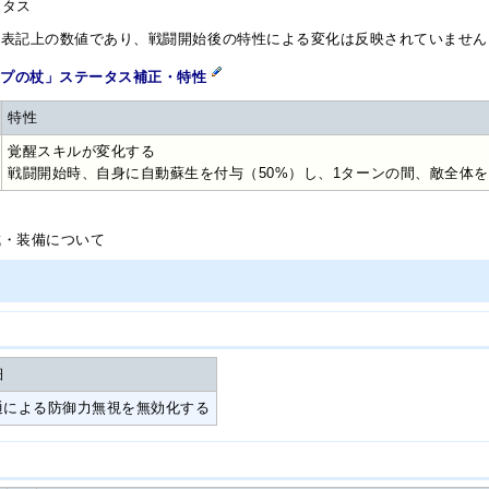
ータス
ス表記上の数値であり、戦闘開始後の特性による変化は反映されていません
ンプの杖」ステータス補正・特性
特性
覚醒スキルが変化する
戦闘開始時、自身に自動蘇生を付与（50%）し、1ターンの間、敵全体
ト
成・装備について
細
通による防御力無視を無効化する