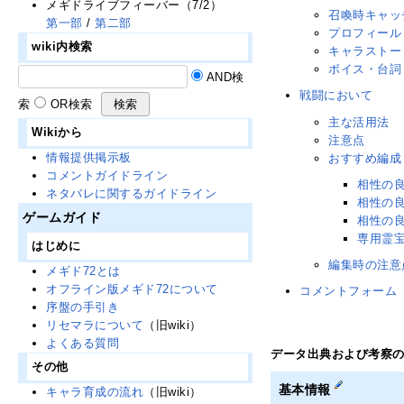
メギドライブフィーバー（7/2）
召喚時キャッ
第一部
/
第二部
プロフィール
wiki内検索
キャラストー
ボイス・台詞
AND検
戦闘において
索
OR検索
主な活用法
Wikiから
注意点
情報提供掲示板
おすすめ編成
コメントガイドライン
相性の
ネタバレに関するガイドライン
相性の
ゲームガイド
相性の
専用霊
はじめに
編集時の注意
メギド72とは
オフライン版メギド72について
コメントフォーム
序盤の手引き
リセマラについて
（旧wiki）
よくある質問
データ出典および考察
その他
基本情報
キャラ育成の流れ
（旧wiki）