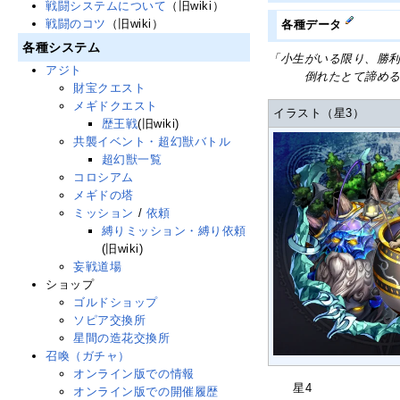
戦闘システムについて
（旧wiki）
戦闘のコツ
（旧wiki）
各種データ
各種システム
「小生がいる限り、勝
アジト
倒れたとて諦めるに
財宝クエスト
メギドクエスト
イラスト（星3）
歴王戦
(旧wiki)
共襲イベント・超幻獣バトル
超幻獣一覧
コロシアム
メギドの塔
ミッション
/
依頼
縛りミッション・縛り依頼
(旧wiki)
妄戦道場
ショップ
ゴルドショップ
ソピア交換所
星間の造花交換所
召喚（ガチャ）
オンライン版での情報
星4
オンライン版での開催履歴