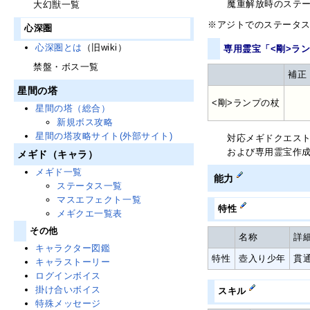
魔重解放時のステ
大幻獣一覧
※アジトでのステータ
心深圏
心深圏とは
（旧wiki）
専用霊宝「<剛>ラ
禁盤・ボス一覧
補正
星間の塔
<剛>ランプの杖
星間の塔（総合）
新規ボス攻略
星間の塔攻略サイト(外部サイト)
対応メギドクエス
および専用霊宝作
メギド（キャラ）
メギド一覧
能力
ステータス一覧
マスエフェクト一覧
特性
メギクエ一覧表
その他
名称
詳
キャラクター図鑑
特性
壺入り少年
貫
キャラストーリー
ログインボイス
掛け合いボイス
スキル
特殊メッセージ