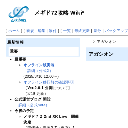
メギド72攻略 Wiki*
[
ホーム
] [
新規
|
編集
|
添付
] [
一覧
|
最終更新
|
差分
|
バックアッ
> アガシオン
最新情報
重要
アガシオン
最重要
オフライン版実装
詳細（公式X）
(2025/3/10 12:00～)
オフライン移行前の確認事項
【
Ver.2.0.1 公開
について】
（3/19 更新）
公式運営ブログ 開設
詳細（公式note）
今後の予定
メギド７２ 2nd XR Live 開催
決定
【開催地：豊洲PIT（東京）】