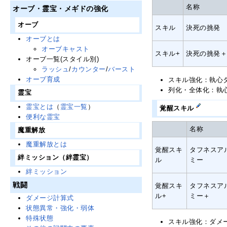
名称
オーブ・霊宝・メギドの強化
オーブ
スキル
決死の挑発
オーブとは
オーブキャスト
スキル+
決死の挑発
オーブ一覧(スタイル別)
ラッシュ
/
カウンター
/
バースト
オーブ育成
スキル強化：執心タ
列化・全体化：執
霊宝
霊宝とは
（
霊宝一覧
）
覚醒スキル
便利な霊宝
名称
魔重解放
魔重解放とは
覚醒スキ
タフネスア
絆ミッション（絆霊宝）
ル
ミー
絆ミッション
戦闘
覚醒スキ
タフネスア
ル+
ミー＋
ダメージ計算式
状態異常・強化・弱体
特殊状態
スキル強化：ダメー