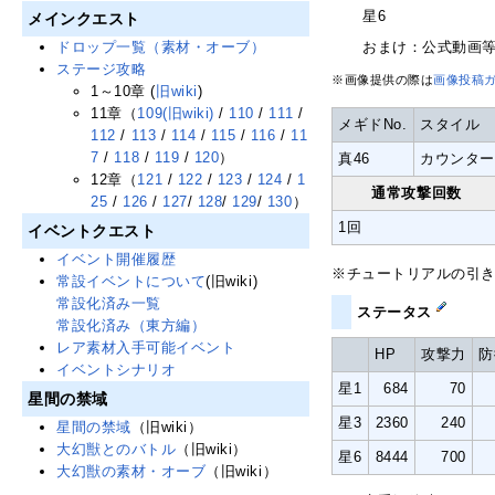
星6
メインクエスト
おまけ：公式動画
ドロップ一覧（素材・オーブ）
ステージ攻略
※画像提供の際は
画像投稿
1～10章 (
旧wiki
)
11章（
109(旧wiki)
/
110
/
111
/
メギドNo.
スタイル
112
/
113
/
114
/
115
/
116
/
11
7
/
118
/
119
/
120
）
真46
カウンター
12章（
121
/
122
/
123
/
124
/
1
通常攻撃回数
25
/
126
/
127
/
128
/
129
/
130
）
1回
イベントクエスト
イベント開催履歴
※チュートリアルの引き
常設イベントについて
(旧wiki)
常設化済み一覧
ステータス
常設化済み（東方編）
レア素材入手可能イベント
HP
攻撃力
防
イベントシナリオ
星1
684
70
星間の禁域
星3
2360
240
星間の禁域
（旧wiki）
大幻獣とのバトル
（旧wiki）
星6
8444
700
大幻獣の素材・オーブ
（旧wiki）