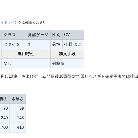
等
ガイドライン
をご確認ください
クラス
覚醒ゲージ
性別
CV
ファイター
4
男性
杜野 まこ
汎用特性
加入手段
なし
召喚※
直し10連、およびゲーム開始後10回限定で回せるメギド確定召喚では排
御力
素早さ
70
39
240
143
700
410