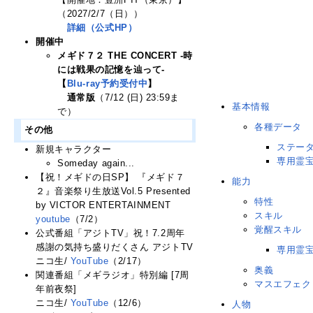
（2027/2/7（日））
詳細（公式HP）
開催中
メギド７２ THE CONCERT -時
には戦果の記憶を辿って-
【
Blu-ray予約受付中
】
通常版
（7/12 (日) 23:59ま
基本情報
で）
各種データ
その他
ステー
新規キャラクター
専用霊
Someday again...
【祝！メギドの日SP】 『メギド７
能力
２』音楽祭り生放送Vol.5 Presented
特性
by VICTOR ENTERTAINMENT
スキル
youtube
（7/2）
覚醒スキル
公式番組「アジトTV」祝！7.2周年
感謝の気持ち盛りだくさん アジトTV
専用霊宝
ニコ生/
YouTube
（2/17）
奥義
関連番組「メギラジオ」特別編 [7周
マスエフェク
年前夜祭]
ニコ生/
YouTube
（12/6）
人物