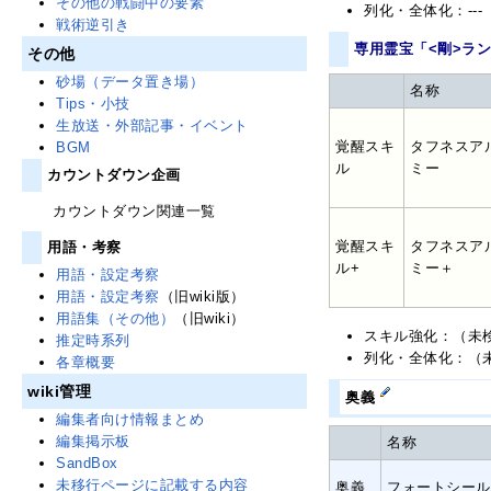
その他の戦闘中の要素
列化・全体化：---
戦術逆引き
専用霊宝「<剛>ラ
その他
砂場（データ置き場）
名称
Tips・小技
生放送・外部記事・イベント
覚醒スキ
タフネスア
BGM
ル
ミー
カウントダウン企画
カウントダウン関連一覧
覚醒スキ
タフネスア
用語・考察
ル+
ミー＋
用語・設定考察
用語・設定考察
（旧wiki版）
用語集（その他）
（旧wiki）
スキル強化：（未
推定時系列
列化・全体化：（
各章概要
wiki管理
奥義
編集者向け情報まとめ
編集掲示板
名称
SandBox
未移行ページに記載する内容
奥義
フォートシール