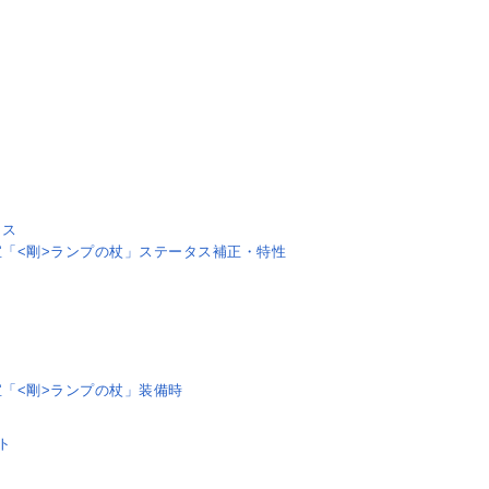
タス
宝「<剛>ランプの杖」ステータス補正・特性
「<剛>ランプの杖」装備時
ト