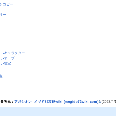
チコピー
リー
良いキャラクター
良いオーブ
良い霊宝
宝
点
の参考元：
アガシオン- メギド72攻略wiki (megido72wiki.com)
(2023/4/