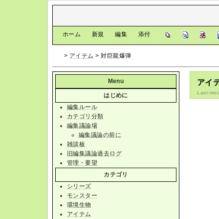
[
ホーム
|
新規
|
編集
|
添付
]
>
アイテム
> 対巨龍爆弾
Menu
アイ
Last-mod
はじめに
編集ルール
カテゴリ分類
編集議論場
編集議論の前に
雑談板
旧編集議論過去ログ
管理・要望
カテゴリ
シリーズ
モンスター
環境生物
アイテム