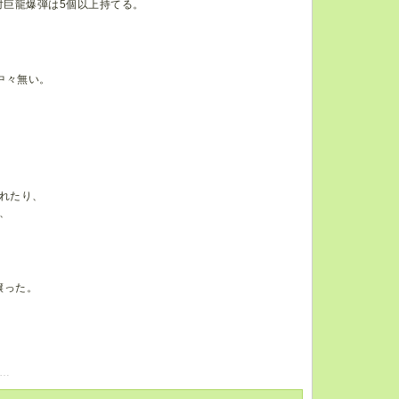
対巨龍爆弾は5個以上持てる。
中々無い。
、
されたり、
、
譲った。
…