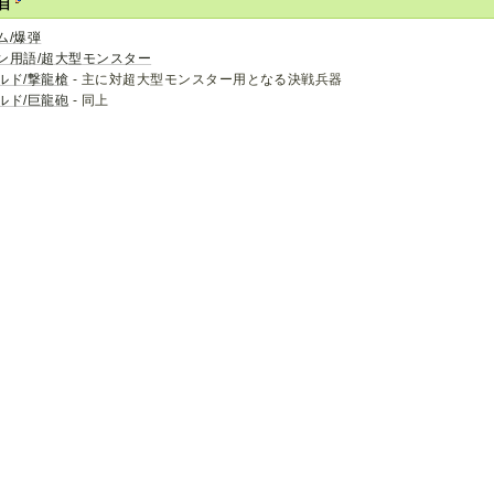
項目
ム/爆弾
ン用語/超大型モンスター
ルド/撃龍槍
- 主に対超大型モンスター用となる決戦兵器
ルド/巨龍砲
- 同上