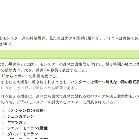
型モンスター用の特製爆弾。見た目は大タル爆弾に近いが、アイコンは黄色であ
はMH2。
大タル爆弾等とは違い、モンスターの身体に直接取り付けて、暫く時間が経つと
その破壊力は、大タル爆弾Gを容易く凌駕するほど。
MH3からはボマーの影響も受ける。
しかもたとえ爆発に巻き込まれようとも、
ハンターには傷一つ与えない謎の親切
というか、その威力で喰らったら即死である。
これを使える機会は、余りにも巨大で身体に登れる程のサイズを誇る
超大型モン
そのうち、以下のモンスターを討伐するクエストに用意されている。
ラオシャンロン
(
亜種
)
シェンガオレン
ヤマツカミ
ジエン・モーラン
(
亜種
)
ダレン・モーラン