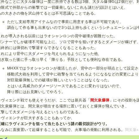
意外なことに大タル爆弾は一度に所持できる数は3個、大タル爆弾Gは2個だが、
時限式で外部からの衝撃では一切爆発しない(これも謎だが)設計とはいえ、
あの大きさの物を沢山持てるとは不可思議なことである。
ただし支給専用アイテムなので事前に用意する事は不可能であり、
調合して作る事も出来ないので3つ以上持ち歩くというシチュエーションは
これが導入される以前にはラオシャンロンの背中破壊が困難だった。
ガンナーでしか破壊不可能な上に、ソロで背中を狙いすぎるとダメージが稼げず
最終的には弾切れで撃退すらできなくなることもあった。
これにより背中に大ダメージを与えられるようになった他、
剥ぎ取った後に手っ取り早く「降りる」手段としても便利な存在である。
MHXXではラオシャンロンが復活したが、背中の一部分が弱点として設定
移動式大砲を利用して背中に砲撃を当てられるようになるなどの変更により
対巨龍爆弾無しでの破壊が難しいということはなくなった。
とはいえ高威力のダメージソースであることに変わりはないので、
降り際にはお見舞いしてやろう。
ラヴィエンテ戦でも使えそうだが、ここでは新兵器「
間欠泉爆弾
」にその役割を
間欠泉爆弾とは、間欠泉が噴出する場所に置いておくと爆弾が飛んでいき、
直撃して大ダメージを与えるというものである。
ラヴィエンテが巨大すぎることもあってか、
正確にラヴィエンテを狙って当たるという謎の親切設計がウリ。
ちなみに直接置いて起爆することも可能で、火事場の発動に利用される。
間欠泉ｪ