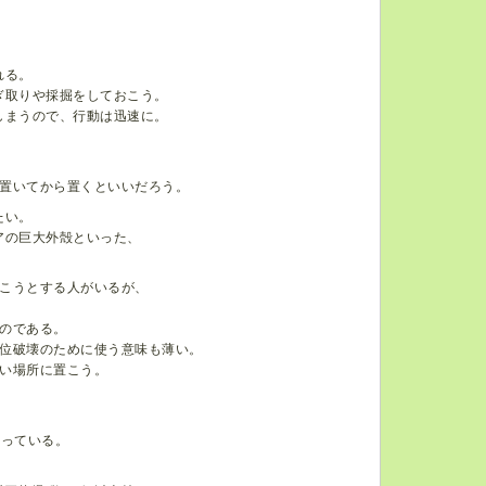
れる。
ぎ取りや採掘をしておこう。
しまうので、行動は迅速に。
置いてから置くといいだろう。
たい。
アの巨大外殻といった、
こうとする人がいるが、
のである。
位破壊のために使う意味も薄い。
い場所に置こう。
なっている。