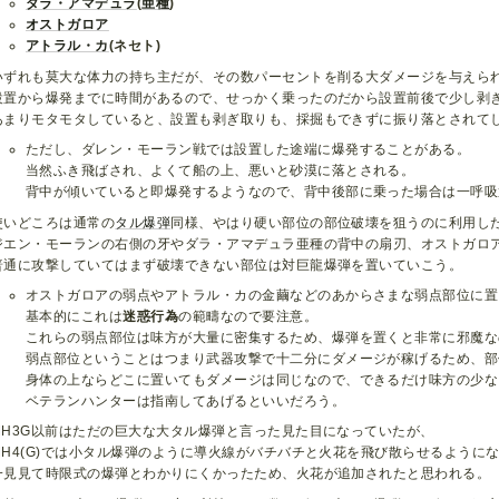
ダラ・アマデュラ
(
亜種
)
オストガロア
アトラル・カ
(ネセト)
いずれも莫大な体力の持ち主だが、その数パーセントを削る大ダメージを与えら
設置から爆発までに時間があるので、せっかく乗ったのだから設置前後で少し剥
あまりモタモタしていると、設置も剥ぎ取りも、採掘もできずに振り落とされて
ただし、ダレン・モーラン戦では設置した途端に爆発することがある。
当然ふき飛ばされ、よくて船の上、悪いと砂漠に落とされる。
背中が傾いていると即爆発するようなので、背中後部に乗った場合は一呼吸
使いどころは通常の
タル爆弾
同様、やはり硬い部位の部位破壊を狙うのに利用し
ジエン・モーランの右側の牙やダラ・アマデュラ亜種の背中の扇刃、オストガロ
普通に攻撃していてはまず破壊できない部位は対巨龍爆弾を置いていこう。
オストガロアの弱点やアトラル・カの金繭などのあからさまな弱点部位に置
基本的にこれは
迷惑行為
の範疇なので要注意。
これらの弱点部位は味方が大量に密集するため、爆弾を置くと非常に邪魔な
弱点部位ということはつまり武器攻撃で十二分にダメージが稼げるため、部
身体の上ならどこに置いてもダメージは同じなので、できるだけ味方の少な
ベテランハンターは指南してあげるといいだろう。
MH3G以前はただの巨大な大タル爆弾と言った見た目になっていたが、
MH4(G)では小タル爆弾のように導火線がバチバチと火花を飛び散らせるように
一見見て時限式の爆弾とわかりにくかったため、火花が追加されたと思われる。