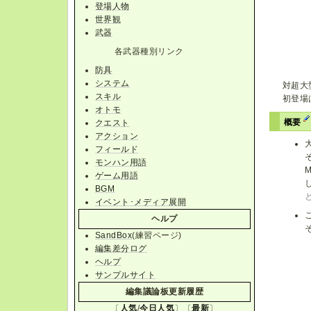
登場人物
世界観
武器
各武器種別リンク
防具
システム
対超大
スキル
初登場
オトモ
概要
クエスト
アクション
フィールド
モンハン用語
ゲーム用語
BGM
イベント･メディア展開
ヘルプ
SandBox
(練習ページ)
編集差分ログ
ヘルプ
サンプルサイト
編集議論板更新履歴
〔
人気
/
今日人気
〕〔
最新
〕