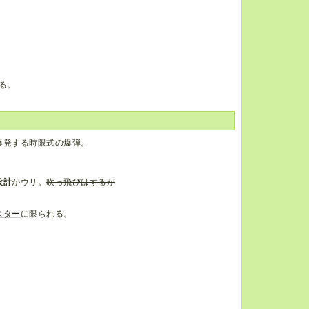
る。
爆発する時限式の爆弾。
設計
がウリ。
吹っ飛びはするが
スター
に限られる。