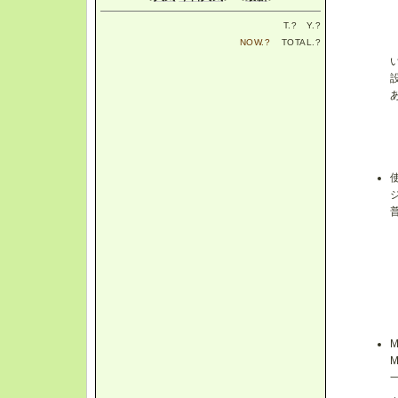
T.
?
Y.
?
NOW.
?
TOTAL.
?