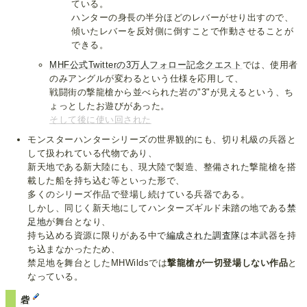
ている。
ハンターの身長の半分ほどのレバーがせり出すので、
傾いたレバーを反対側に倒すことで作動させることが
できる。
MHF公式Twitterの3万人フォロー記念クエスト
では、使用者
のみアングルが変わるという仕様を応用して、
戦闘街の撃龍槍から並べられた岩の"3"が見えるという、ち
ょっとしたお遊びがあった。
そして後に使い回された
モンスターハンターシリーズの世界観的にも、切り札級の兵器と
して扱われている代物であり、
新天地である新大陸にも、現大陸で製造、整備された撃龍槍を搭
載した船を持ち込む等といった形で、
多くのシリーズ作品で登場し続けている兵器である。
しかし、同じく新天地にしてハンターズギルド未踏の地である
禁
足地
が舞台となり、
持ち込める資源に限りがある中で
編成された調査隊
は本武器を持
ち込まなかったため、
禁足地を舞台としたMHWildsでは
撃龍槍が一切登場しない作品
と
なっている。
砦