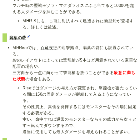
マルチ時の歴戦王ゾラ・マグダラオスにぶち当てると10000を超
える大ダメージを拝むことができる。
MHR:Sにも、古龍に対抗すべく建造された新型船が登場す
る。詳しくは後述。
翡葉の砦
MHRiseでは、
百竜夜行
の迎撃拠点、翡葉の砦にも設置されてい
る。
砦のレイアウトによっては撃龍槍が5本ほど用意されている豪華な
配置の場合や、
三方向から一点に向かって撃龍槍を放つことができる
殺意に満ち
た状態
の場合もある。
Riseではダメージの与え方が変更され、撃龍槍が当たってい
る間に150の固定ダメージが継続して入るようになってい
る。
その性質上、真価を発揮するにはモンスターをその場に固定
する必要がある。
幸い、命中すれば通常のモンスターならその威力から次々と
すっ転んでダウンするので、
適当に使用しても最大ダメージを与えられることが多い。