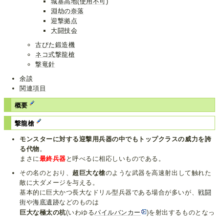
城塞高地(使用不可)
淵劫の奈落
迎撃拠点
大闘技会
古びた鍛造機
ネコ式撃龍槍
撃竜針
余談
関連項目
概要
撃龍槍
モンスターに対する迎撃用兵器の中でもトップクラスの威力を誇
る代物
。
まさに
最終兵器
と呼べるに相応しいものである。
その名のとおり、
超巨大な槍
のような武器を高速射出して触れた
敵に大ダメージを与える。
基本的に巨大かつ長大なドリル型兵器である場合が多いが、
戦闘
街
や
海底遺跡
などのものは
巨大な極太の杭
(いわゆる
パイルバンカー
)を射出するものとなっ