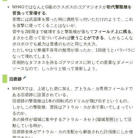
MH4GではなんとG級のラスボスのゴグマジオスが
初代撃龍槍を
背負って登場する
。
実際には武器庫を襲った時に偶然引っ付いただけのようで、これ
を攻撃に使ってくることはないが、
背中を2段階まで破壊すると撃龍槍が落ちて
フィールド上に残る
。
まさかと思って近づいてみれば
使うことができる
。しかもこんな
ボロボロでも威力は普通のものと同じ大火力。
ただしやはり整備不良等の無理が祟ったか、1回使うとバラバラに
なって壊れてしまう。
圧倒的なタフネスを誇るゴグマジオスに対しての貴重なダメージ
ソースなので、しっかりと狙って発射しよう。
旧砦跡
MHXXでは、上述した砦に加え、
アトラル・カ
専用フィールドで
ある旧砦跡に設置されている。
旧砦跡の撃龍槍は1本の回転式のドリルが飛び出すというもの。
しかしこの撃龍槍、普段はアトラル・カが糸で塞いでしまってい
るのか、
糸の操作が墟城に集中するアトラル・ネセト(墟城形態)として活
動している時か、
旧砦跡全体がアトラル・カの支配から解放された討伐後にしか使
用できない。