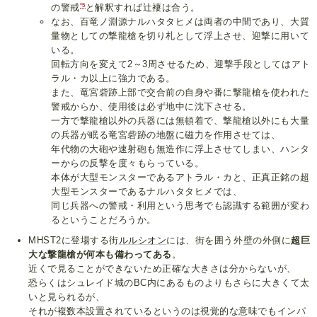
*5
の警戒
と解釈すれば辻褄は合う。
なお、百竜ノ淵源ナルハタタヒメは両者の中間であり、大質
量物としての撃龍槍を切り札として浮上させ、迎撃に用いて
いる。
回転方向を変えて2～3周させるため、迎撃手段としてはアト
ラル・カ以上に強力である。
また、竜宮砦跡上部で交合前の自身や番に撃龍槍を使われた
警戒からか、使用後は必ず地中に沈下させる。
一方で撃龍槍以外の兵器には無頓着で、撃龍槍以外にも大量
の兵器が眠る竜宮砦跡の地盤に磁力を作用させては、
年代物の大砲や速射砲も無造作に浮上させてしまい、ハンタ
ーからの反撃を度々もらっている。
本体が大型モンスターであるアトラル・カと、正真正銘の超
大型モンスターであるナルハタタヒメでは、
同じ兵器への警戒・利用という思考でも認識する範囲が変わ
るということだろうか。
MHST2に登場する街
ルルシオン
には、街を囲う外壁の外側に
超巨
大な撃龍槍が何本も備わってある
。
近くで見ることができないため正確な大きさは分からないが、
恐らくはシュレイド城のBC内にあるものよりもさらに大きくて太
いと見られるが、
それが複数本設置されているというのは視覚的な意味でもインパ