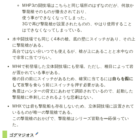
MHP3の闘技場はこちらと同じ場所のはずなのだが、何故か
撃龍槍そのものが撤去されており、
使う事ができなくなってしまった。
3Gで再び撃龍槍が設置されたものの、やはり使用すること
はできなくなってしまっている。
水中闘技場でも同じく4本の槍。底の壁にスイッチがあり、その上
に撃龍槍がある。
高台ではない分いつでも使えるが、槍が上にあることと水中なの
で非常に当てづらい。
MH4で初登場した立体闘技場にも登場。ただし、種目によって岩
が置かれている事がある。
槍の目の前にスイッチがあるため、確実に当てるには
自らを囮に
して
攻撃を食らう前にスイッチを押す必要がある。
角度はハンターの背丈にあわせて調節されているので、起動した
撃龍槍に串刺しにされるような悲劇はない。
MHXでは砦も撃龍船も存在しないため、立体闘技場に設置されて
いるものが唯一の撃龍槍である。
この撃龍槍のおかげで、撃龍槍はシリーズ皆勤を
一応
保ってい
た。
ゴグマジオス