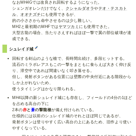
なおMH4Gでは改良され回転するようになった。
シェンガオレンだけでなく、
クシャルダオラ
や
テオ・テスカト
ル
、
オオナズチ
にも使用できるが、
的の小ささから命中させるのは少し難しい。
MH2と最初期のMHFでは
ヤマツカミ
にも使用できた。
大型古龍の場合、当たりさえすればほぼ一撃で翼の部位破壊が達
成できる。
シュレイド城
回転する剣山のような槍で、長時間出続け、多段ヒットする。
流石のミラボレアスもこの一撃をまともに食らえば大きく仰け反
り、滞空中であれば間違いなく叩き落せる。
但し、発射ボタンがある位置には壁際の中央付近にある階段から
しか上がれないため、
使うタイミングはかなり限られる。
MH4以降の新シュレイド城にも存在し、フィールドの4分の1ほど
を占める高台の下に
2本の
赤
と
蒼
の撃龍槍
が備え付けられている。
仕様的には以前のシュレイド城のそれとほぼ同じであるが、
発射ボタンは登りやすく広い高台の上にあるため、旧作より使い
やすくなっている。