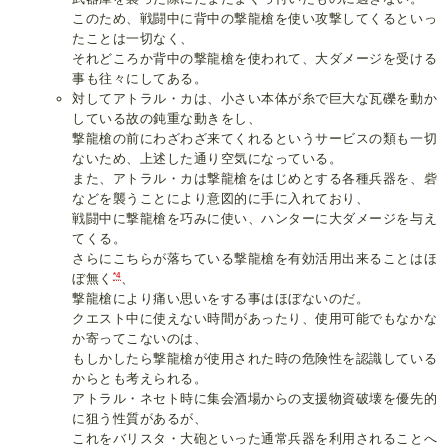
このため、戦闘中に背中の撃龍槍を使い攻撃してくるといっ
たことは一切なく、
それどころか背中の撃龍槍を使われて、大ダメージを受ける
事も往々にしてある。
対してアトラル・カは、小さい本体が糸で巨大な瓦礫を動か
している故の鈍重な動きをし、
撃龍槍の前にわざわざ来てくれるというサービスの類も一切
ないため、上述した通り空気になっている。
また、アトラル・カは撃龍槍をはじめとする各種兵器を、砦
などを襲うことにより意図的に手に入れており、
戦闘中に撃龍槍を巧みに使い、ハンターに大ダメージを与え
てくる。
さらにこちらが落ちている撃龍槍を有効活用出来ることはほ
*4
ぼ無く
、
撃龍槍により痛い思いをする事はほぼないのだ。
クエスト中に使えない時間があったり、使用可能でもなかな
か寄ってこないのは、
もしかしたら撃龍槍が使用された時の危険性を認識している
からとも考えられる。
アトラル・ネセト時に集会酒場からの支援物資破壊を優先的
に狙う性質があるが、
これをバリスタ・大砲といった通常兵器を利用されることへ