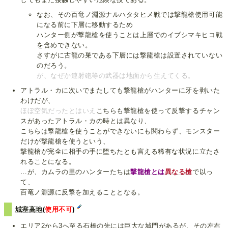
なお、その百竜ノ淵源ナルハタタヒメ戦では撃龍槍使用可能
になる前に下層に移動するため
ハンター側が撃龍槍を使うことは上層でのイブシマキヒコ戦
を含めできない。
さすがに古龍の巣である下層には撃龍槍は設置されていない
のだろう。
が、なぜか連射砲等の武器は地面から生えてくる。
アトラル・カに次いでまたしても撃龍槍がハンターに牙を剥いた
わけだが、
ほぼ空気だったとはいえ
こちらも撃龍槍を使って反撃するチャン
スがあったアトラル・カの時とは異なり、
こちらは撃龍槍を使うことができないにも関わらず、モンスター
だけが撃龍槍を使うという、
撃龍槍が完全に相手の手に堕ちたとも言える稀有な状況に立たさ
れることになる。
…が、カムラの里のハンターたちは
撃龍槍とは
異なる槍
で以っ
て、
百竜ノ淵源に反撃を加えることとなる。
城塞高地
(
使用不可
)
エリア2から3へ至る石橋の先には巨大な城門があるが、その左右