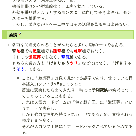
大型モンスター用迎撃兵器の一種。
機械仕掛けの小型撃龍槍で、工房で操作している。
外壁を乗り越えようとするモンスターに向けて突き出され、モン
スターを撃退する。
しかし、残念ながらゲーム中ではその活躍を見る事は出来ない。
余談
名前を間違えられることがやたらと多い用語の一つでもある。
撃
竜
槍
でも
激
龍槍
でも
龍撃
槍
でも
竜撃
槍
でもなく、
ましてや
激流葬
でもなく、
撃龍
槍
である。
もちろん読み方も「
げきりゅう
やり
」などではなく、「
げきりゅ
う
そう
」である。
ことに「激流葬」は良く見かける誤字であり、使っている日
本語入力ソフト(IME)によっては
普通に変換したら出てきたり、時には
予測変換
の候補になっ
てしまっていることもある。
これは人気カードゲームの『
遊☆戯☆王
』に「激流葬」とい
うカードが実在し、
しかも強力な性能を持つ人気カードであるため、変換される
頻度もまた多く、
それが入力ソフト側にもフィードバックされているためであ
る。