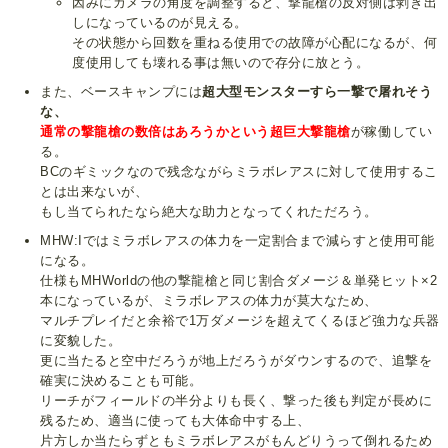
因みにカメラの角度を調整すると、撃龍槍の反対側は剥き出
しになっているのが見える。
その状態から回数を重ねる使用での故障が心配になるが、何
度使用しても壊れる事は無いので存分に放とう。
また、ベースキャンプには
超大型モンスターすら一撃で屠れそう
な、
通常の撃龍槍の数倍はあろうかという超巨大撃龍槍
が稼働してい
る。
BCのギミックなので残念ながらミラボレアスに対して使用するこ
とは出来ないが、
もし当てられたなら絶大な助力となってくれただろう。
MHW:Iではミラボレアスの体力を一定割合まで減らすと使用可能
になる。
仕様もMHWorldの他の撃龍槍と同じ割合ダメージ＆単発ヒット×2
本になっているが、ミラボレアスの体力が莫大なため、
マルチプレイだと余裕で1万ダメージを超えてくるほど強力な兵器
に変貌した。
更に当たると空中だろうが地上だろうがダウンするので、追撃を
確実に決めることも可能。
リーチがフィールドの半分よりも長く、撃った後も判定が長めに
残るため、適当に使っても大体命中する上、
片方しか当たらずともミラボレアスがもんどりうって倒れるため