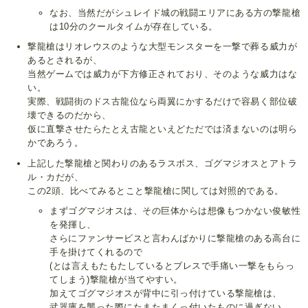
なお、当然だがシュレイド城の戦闘エリアにある方の撃龍槍
は10分のクールタイムが存在している。
撃龍槍はリオレウスのような大型モンスターを一撃で葬る威力が
あるとされるが、
当然ゲームでは威力が下方修正されており、そのような威力はな
い。
実際、戦闘街のドス古龍位なら両翼にかするだけで容易く部位破
壊できるのだから、
仮に直撃させたらたとえ古龍といえどただでは済まないのは明ら
かであろう。
上記した撃龍槍と関わりのあるラスボス、ゴグマジオスとアトラ
ル・カだが、
この2頭、比べてみるとこと撃龍槍に関しては対照的である。
まずゴグマジオスは、その巨体からは想像もつかない俊敏性
を発揮し、
さらにファンサービスと言わんばかりに撃龍槍のある高台に
手を掛けてくれるので
(とは言えもたもたしているとブレスで手痛い一撃をもらっ
てしまう)撃龍槍が当てやすい。
加えてゴグマジオスが背中に引っ付けている撃龍槍は、
武器庫を襲った際にたまたまくっ付いたものに過ぎない。