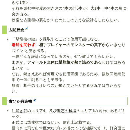
きな1本と、
それを囲む中程度の大きさの4本の計5本が、大1本→中4本の順に
突き出る。
狡猾な古龍種の裏をかくためにこのような設計をしたらしい。
大闘技会
「撃龍槍の鍵」を採取することで使用可能になる。
場所を問わず
、
相手プレイヤーのモンスターの真下から
いきなり
ズドン!と突き出る。
一体どんな設計になっているのか、ぜひ教えてもらいたい。
まさか、
フィールド全体に撃龍槍が敷き詰めてある
わけではある
まいが…。
なお、鍵さえあれば何度でも使用可能であるため、複数回連続使
用で一気に削ることも出来る。
無論、相手のリオレウスが飛んでいたりする状況では当たらな
い。
古びた鍛造機
油涌き谷
のエリア4、及び
遺忘の械墟
のエリア1の高台にあるギミ
ック。
正式には撃龍槍ではないが、便宜上記載する。
横向きに飛び出す巨大なプレス機のような機構であり、打突面に