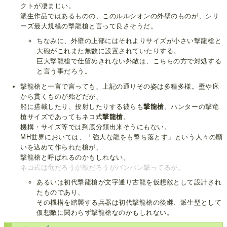
クトが凄まじい。
派生作品ではあるものの、このルルシオンの外壁のものが、シリ
ーズ最大規模の撃龍槍と言って良さそうだ。
ちなみに、外壁の上部にはそれよりサイズが小さい撃龍槍と
大砲がこれまた無数に設置されていたりする。
巨大撃龍槍で仕留めきれない外敵は、こちらの方で対処する
と言う事だろう。
撃龍槍と一言で言っても、上記の通りその姿は多種多様。壁や床
から貫くものが殆どだが、
船に搭載したり、投射したりする彼らも
撃龍槍
。ハンターの撃竜
槍サイズであってもネコ式
撃龍槍
。
機構・サイズ等では到底分類出来そうにもない。
MH世界においては、「強大な龍をも撃ち落とす」という人々の願
いを込めて作られた槍が、
撃龍槍と呼ばれるのかもしれない。
ネコ式は竜だろうが獣だろうがバンバン撃ってるが。
あるいは初代撃龍槍が文字通り古龍を仮想敵として設計され
たものであり、
その機構を踏襲する兵器は初代撃龍槍の後継、派生型として
仮想敵に関わらず撃龍槍なのかもしれない。