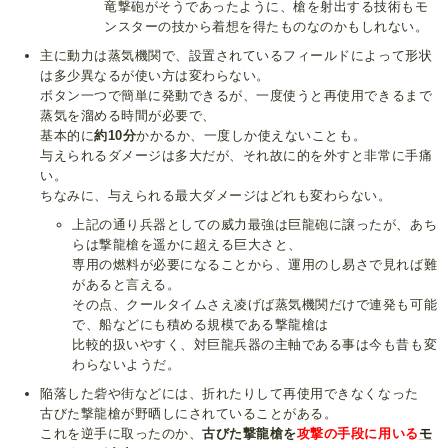
竜撃砲がそうであったように、槍を射出する技術もモ
ンスターの技から着想を得たものなのかもしれない。
主に動力は蒸気機関で、設置されているフィールドによって形状
は多少異なるが使い方は変わらない。
ボタン一つで簡単に発動できるが、一度使うと再使用できるまで
蒸気を溜める時間が必要で、
基本的に
約10分
かかるか、一度しか使えないことも。
与えられるダメージは多大だが、それ故に的を外すと非常に手痛
い。
ちなみに、与えられる最大ダメージはどれも変わらない。
上記の通り兵器としての威力最強は巨龍砲に譲ったが、あち
らは撃龍槍を遥かに超える巨大さと、
専用の燃料が必要になることから、運用のし易さで見れば難
があると言える。
その点、クールタイムさえ凌げば蒸気機関だけで連発も可能
で、船などにも積める規模である撃龍槍は
比較的扱いやすく、対巨龍兵器の主軸である事は今も昔も変
わらないようだ。
陥落した砦や街などには、折れたりして再使用できなくなった
古びた撃龍槍が野晒しにされていることがある。
これを逆手に取ったのか、
古びた撃龍槍を
攻撃の手段に用いる
モ