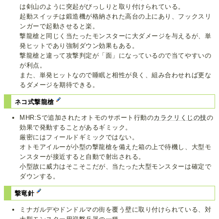
は剣山のように突起がびっしりと取り付けられている。
起動スイッチは鍛造機が格納された高台の上にあり、フックスリ
ンガーで起動させると楽。
撃龍槍と同じく当たったモンスターに大ダメージを与えるが、単
発ヒットであり強制ダウン効果もある。
撃龍槍と違って攻撃判定が「面」になっているので当てやすいの
が利点。
また、単発ヒットなので睡眠と相性が良く、組み合わせれば更な
るダメージを期待できる。
ネコ式撃龍槍
MHR:Sで追加されたオトモのサポート行動の
カラクリくじの技
の
効果で発動することがあるギミック。
厳密にはフィールドギミックではない。
オトモアイルーが小型の撃龍槍を備えた箱の上で待機し、大型モ
ンスターが接近すると自動で射出される。
小型故に威力はそこそこだが、当たった大型モンスターは確定で
ダウンする。
撃竜針
ミナガルデやドンドルマの街を覆う壁に取り付けられている、対