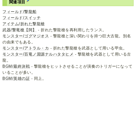
関連項目
フィールド/撃龍船
フィールド/スイッチ
アイテム/折れた撃龍槍
武器/撃竜槍【阿】
- 折れた撃龍槍を再利用したランス。
モンスター/ゴグマジオス
- 撃龍槍と深い関わりを持つ巨大古龍。別名
の由来でもある。
モンスター/アトラル・カ
- 折れた撃龍槍を武器として用いる甲虫。
モンスター/百竜ノ淵源ナルハタタヒメ
- 撃龍槍を武器として用いる古
龍。
BGM/最終決戦
- 撃龍槍をヒットさせることが演奏のトリガーになって
いることが多い。
BGM/英雄の証
- 同上。