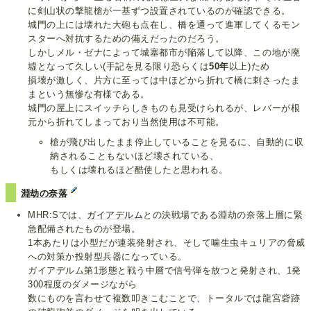
に剣山状の撃龍槍が一基ずつ設置されているのが確認できる。
城門の上には壊れた大砲も点在し、橋を通って進軍してくるモン
スターへ対抗するための備えだったのだろう。
しかしメル・ゼナによって城塞都市が陥落して以降、この地が廃
墟となって久しい(手記を見る限り恐らくは
50年
以上)ため
損壊が激しく、片方に至っては中ほどから折れて橋に刺さったま
まという無惨な有様である。
城門の屋上にスイッチらしきものも見受けられるが、レバーが根
元から折れてしまっており当然使用は不可能。
槍が飛び出したまま停止していることを見るに、自動的に収
納されることもないほど壊されている、
もしくは壊れるほど酷使したと思われる。
淵劫の奈落
MHR:Sでは、
ガイアデルム
との決戦場である淵劫の奈落上層に緊
急配備されたものが登場。
1本あたりは小型だが連装発射され、そして噛生虫キュリアの脅威
への対策か投射型兵器になっている。
ガイアデルム第1形態と戦う中層で信号弾を放つと発射され、1発
300程度のダメージながら
数にものを言わせて複数叩きこむことで、トータルでは龍宮砦跡