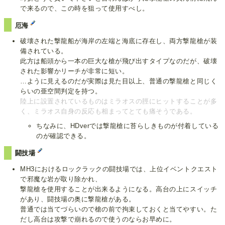
で来るので、この時を狙って使用すべし。
厄海
破壊された撃龍船が海岸の左端と海底に存在し、両方撃龍槍が装
備されている。
此方は船頭から一本の巨大な槍が飛び出すタイプなのだが、破壊
された影響かリーチが非常に短い。
…ように見えるのだが実際は見た目以上、普通の撃龍槍と同じく
らいの亜空間判定を持つ。
陸上に設置されているものはミラオスの脛にヒットすることが多
く、ミラオス自身の反応も相まってとても痛そうである。
ちなみに、HDverでは撃龍槍に苔らしきものが付着している
のが確認できる。
闘技場
MH3におけるロックラックの闘技場では、上位イベントクエスト
で邪魔な岩が取り除かれ、
撃龍槍を使用することが出来るようになる。高台の上にスイッチ
があり、闘技場の奥に撃龍槍がある。
普通では当てづらいので槍の前で拘束しておくと当てやすい。た
だし高台は攻撃で崩れるので使うのならお早めに。