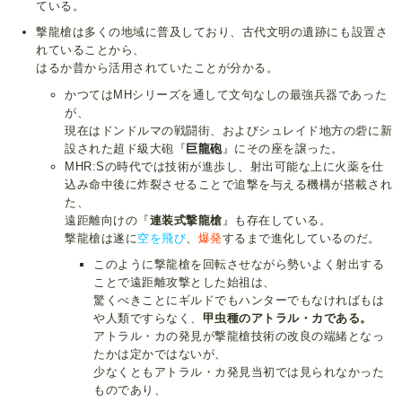
ている。
撃龍槍は多くの地域に普及しており、古代文明の遺跡にも設置さ
れていることから、
はるか昔から活用されていたことが分かる。
かつてはMHシリーズを通して文句なしの最強兵器であった
が、
現在はドンドルマの戦闘街、およびシュレイド地方の砦に新
設された超ド級大砲『
巨龍砲
』にその座を譲った。
MHR:Sの時代では技術が進歩し、射出可能な上に火薬を仕
込み命中後に炸裂させることで追撃を与える機構が搭載され
た、
遠距離向けの『
連装式撃龍槍
』も存在している。
撃龍槍は遂に
空を飛び
、
爆発
するまで進化しているのだ。
このように撃龍槍を回転させながら勢いよく射出する
ことで遠距離攻撃とした始祖は、
驚くべきことにギルドでもハンターでもなければもは
や人類ですらなく、
甲虫種のアトラル・カである。
アトラル・カの発見が撃龍槍技術の改良の端緒となっ
たかは定かではないが、
少なくともアトラル・カ発見当初では見られなかった
ものであり、