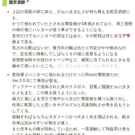
龍宮砦跡
上記の翡葉の砦に加え、
ナルハタタヒメ
が待ち構える龍宮砦跡に
も、
かつて使われていたとされる撃龍槍が3本残されており、第三形態
の移行後にハンターが使う事ができるようになる。
直径だけでもハンターの背ほどはあり、その射程は何と
エリア半
分
まで至る。
長さの心配はないが、横方向の幅は当たり判定がやや狭めなの
で、定位置に移動してしばらくその場に居座るようになる
形態変化時や大技のチャージ中など、確実に当てられるときを見
極めて使いたいところ。
当たるとかなり痛々しい音がする。
普段通りハンターに使われるだけだったRiseの撃龍槍だが、
Ver.3.0.0にて事情が変化。
アップデートで追加された真のラスボス、
百竜ノ淵源ナルハタタ
ヒメ
もまた、この槍を扱うようになった。
磁力と風による浮力で地中から古びた撃龍槍を幾つも掘り出し、
柱状に配置したと思いきやグルグルと高速回転させ巻き込もうと
してくる。
接触すればもちろん大ダメージかつ大きく吹き飛ばされる。動き
自体は読みやすいが動きが速く、
また何本もの槍が回転しているため、一度接触して翔蟲受け身を
してもまた接触しやすい危険な技である。