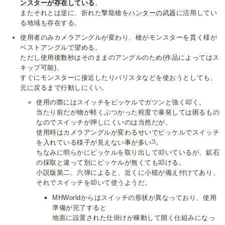
ンスターが
存在している
。
またそれとは逆に、折れた撃龍槍を
ハンターの武器
に活用してい
る地域も存在する。
使用者のみカメラアングルが変わり、槍がモンスターを貫く様が
ベストアングルで望める。
ただし使用後数秒はそのままのアングルのため(作品によってはス
キップ可能)、
すぐにモンスターに接近したりバリスタなどを使おうとしても、
元に戻るまで行動しにくい。
使用の際にはスイッチをピッケルでガツンと強く叩く。
当たり前だが物が軽くぶつかった程度で暴発しては困るもの
なのでスイッチが押しにくいのは当然だが、
使用時はカメラアングルが変わるせいでピッケルでスイッチ
*1
を入れている様子が見えない事が多い
。
ちなみに明らかにピッケルを取り出して叩いているが、鉱石
の採取と違って別にピッケルが無くても叩ける。
小説版第二、六弾によると、近くに小槌が備え付けてあり、
それでスイッチを叩いて使うようだ。
MHWorldからはスイッチの形状が異なっており、使用
準備が完了すると
地面に設置された仕掛けが稼動して開く仕組みになっ