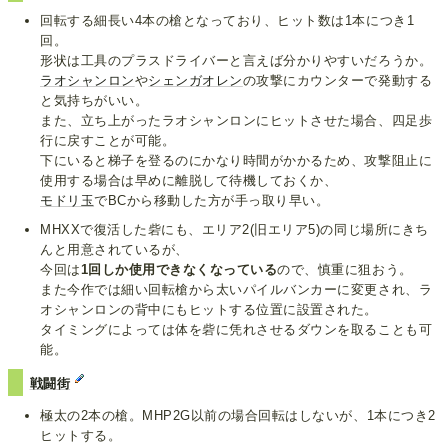
回転する細長い4本の槍となっており、ヒット数は1本につき1
回。
形状は工具のプラスドライバーと言えば分かりやすいだろうか。
ラオシャンロン
や
シェンガオレン
の攻撃にカウンターで発動する
と気持ちがいい。
また、立ち上がったラオシャンロンにヒットさせた場合、四足歩
行に戻すことが可能。
下にいると梯子を登るのにかなり時間がかかるため、攻撃阻止に
使用する場合は早めに離脱して待機しておくか、
モドリ玉
でBCから移動した方が手っ取り早い。
MHXXで復活した砦にも、エリア2(旧エリア5)の同じ場所にきち
んと用意されているが、
今回は
1回しか使用できなくなっている
ので、慎重に狙おう。
また今作では細い回転槍から太いパイルバンカーに変更され、ラ
オシャンロンの背中にもヒットする位置に設置された。
タイミングによっては体を砦に凭れさせるダウンを取ることも可
能。
戦闘街
極太の2本の槍。MHP2G以前の場合回転はしないが、1本につき2
ヒットする。