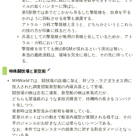
更に、これとは別に錆びた撃龍槍を数本引きずり出し、ミサ
イルの如くハンターに飛ばし、
第5形態では糸でどこかから吊るした撃龍槍を、自身を守る
かのように回転させる攻撃も披露する。
アトラル・カ戦で撃龍槍と言うと、どちらかというとこれら
の技の方が印象に残るだろう。
兵器としての撃龍槍が無用の長物と化しているためか、アト
ラル・カ戦においては
撃龍槍を当てても
例のBGM
が流れるという演出は無い。
本当の最終決戦
は、墟城を完全に崩した、その先に待ってい
る。
特殊闘技場と
新型船
MHWorldでは、闘技場の設備に加え、対
ゾラ・マグダラオス
用に
投入された調査団製新型船の内蔵兵器として登場。
闘技場の物は左右二連装、新型船の物は単装式だが、
どちらも望遠鏡のような多段式構造で、待機時の長さをコンパク
ト化しつつ、
発射時は従来型並みの射程を確保している。
変形ロボットばりの動きで船首内蔵型が展開される様子は、その
手のジャンルがお好きな人には堪らないシーンである。
なお、本作ではモンスターの総体力に対する割合ダメージとなっ
ている為、