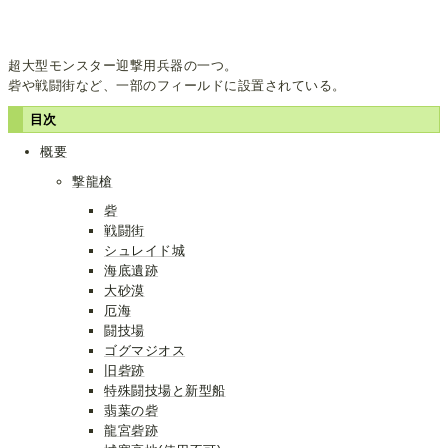
超大型モンスター迎撃用兵器の一つ。
砦や戦闘街など、一部のフィールドに設置されている。
目次
概要
撃龍槍
砦
戦闘街
シュレイド城
海底遺跡
大砂漠
厄海
闘技場
ゴグマジオス
旧砦跡
特殊闘技場と新型船
翡葉の砦
龍宮砦跡