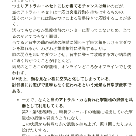
つまり
アトラル・ネセトにしか当てるチャンスは無い
のだが、
当のアトラル・ネセトは一応は突進行動を持ちはするものの、
遠くのハンターには踏みつけによる岩盤砕きで応戦することが多
く、
誘ってもなかなか撃龍槍前のハンターに寄ってこないため、当て
るのがとてつもなく面倒。
当てると背中の繭の破壊の段階に関わらず巨大繭を叩ける大ダウ
ンを取れるが、わざわざ撃龍槍前に誘導するよりは
脚の弱点を叩いてダウンさせ、背中に登って攻略する方が結果的
に速く片がつくことがほとんど。
結局のところこの撃龍槍、オンラインどころかオフラインでも使
われず、
MH史上、
類を見ない程に空気と化してしまっている
。
討伐後にお遊びで意味もなく使われるという光景も日常茶飯事で
ある
。
一方で、なんと
当のアトラル・カも折れた撃龍槍の残骸を武
器として利用してくる
。
第3・第5形態時に、時折フィールドの地面に埋没していた撃
龍槍の残骸を背負うようになり、
この状態から特殊な糸で残骸を持ち上げ、振り回したりぶん
投げたりする。