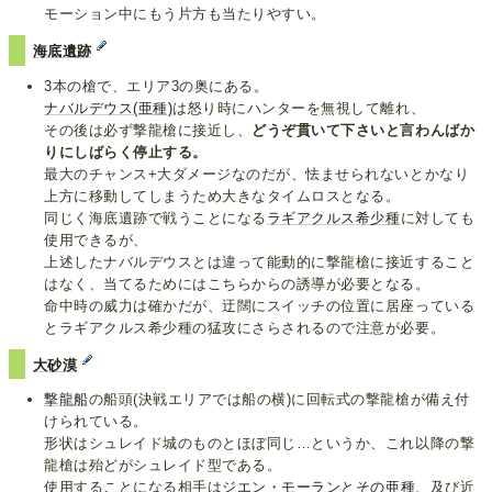
モーション中にもう片方も当たりやすい。
海底遺跡
3本の槍で、エリア3の奥にある。
ナバルデウス
(亜種)
は怒り時にハンターを無視して離れ、
その後は必ず撃龍槍に接近し、
どうぞ貫いて下さいと言わんばか
りにしばらく停止する。
最大のチャンス+大ダメージなのだが、怯ませられないとかなり
上方に移動してしまうため大きなタイムロスとなる。
同じく海底遺跡で戦うことになる
ラギアクルス希少種
に対しても
使用できるが、
上述したナバルデウスとは違って能動的に撃龍槍に接近すること
はなく、当てるためにはこちらからの誘導が必要となる。
命中時の威力は確かだが、迂闊にスイッチの位置に居座っている
とラギアクルス希少種の猛攻にさらされるので注意が必要。
大砂漠
撃龍船
の船頭(決戦エリアでは船の横)に回転式の撃龍槍が備え付
けられている。
形状はシュレイド城のものとほぼ同じ…というか、これ以降の撃
龍槍は殆どがシュレイド型である。
使用することになる相手は
ジエン・モーラン
と
その亜種
、及び近