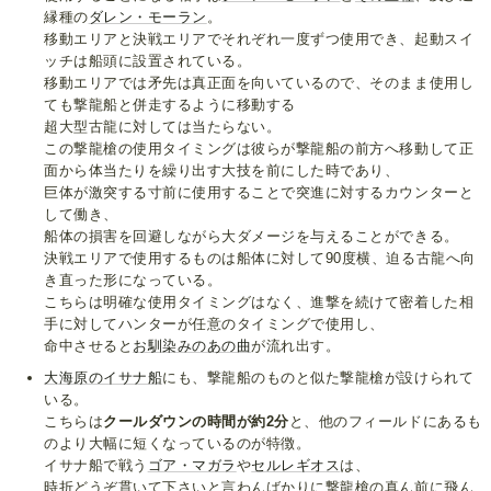
縁種の
ダレン・モーラン
。
移動エリアと決戦エリアでそれぞれ一度ずつ使用でき、起動スイ
ッチは船頭に設置されている。
移動エリアでは矛先は真正面を向いているので、そのまま使用し
ても撃龍船と併走するように移動する
超大型古龍に対しては当たらない。
この撃龍槍の使用タイミングは彼らが撃龍船の前方へ移動して正
面から体当たりを繰り出す大技を前にした時であり、
巨体が激突する寸前に使用することで突進に対するカウンターと
して働き、
船体の損害を回避しながら大ダメージを与えることができる。
決戦エリアで使用するものは船体に対して90度横、迫る古龍へ向
き直った形になっている。
こちらは明確な使用タイミングはなく、進撃を続けて密着した相
手に対してハンターが任意のタイミングで使用し、
命中させると
お馴染みのあの曲
が流れ出す。
大海原のイサナ船
にも、撃龍船のものと似た撃龍槍が設けられて
いる。
こちらは
クールダウンの時間が約2分
と、他のフィールドにあるも
のより大幅に短くなっているのが特徴。
イサナ船で戦う
ゴア・マガラ
や
セルレギオス
は、
時折どうぞ貫いて下さいと言わんばかりに撃龍槍の真ん前に飛ん