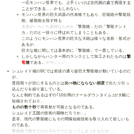
一応モンハン世界でも、上手くいけば
古代樹の森で再現する
ことができる
……かもしれない。
モンハン世界の巨大武器の代表格でもあり、巨龍砲や撃龍杭
砲、破龍砲を指す時も
名前がいちいち面倒なためか
「撃龍槍」だの「撃龍ナント
カ」だのと一括りに呼ばれてしまうこともある。
このようにモンハン世界の巨大な大砲は様々な名前・形式が
あるが、
巨大な槍に関しては基本的に「撃龍槍」で一貫している。
しかしながらハンター用のランスとして加工されたものは
撃
竜
槍
である。
ややこしい…
シュレイド城のBCでは前述の通り超巨大撃龍槍が動いているのだ
が、
普段我々が目にするものとは
比べ物にならない頻度
で出たり引っ
込んだりを繰り返している。
なんと制約であるはずの｢10分間のクールダウンタイム｣が大幅に
短縮されており、
ものの数十秒
で再発射が可能となるのである。
シュレイド王国
の技術の賜物だろうか…。
是非、現代の撃龍槍にもその間隔短縮技術を取り入れて欲しいも
のである。
撃龍槍で刺すだけのヌルゲーになってしまうかもだが…。