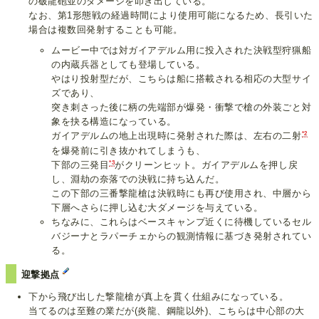
の破龍砲並のダメージを叩き出している。
なお、第1形態戦の経過時間により使用可能になるため、長引いた
場合は複数回発射することも可能。
ムービー中では対ガイアデルム用に投入された決戦型狩猟船
の内蔵兵器としても登場している。
やはり投射型だが、こちらは船に搭載される相応の大型サイ
ズであり、
突き刺さった後に柄の先端部が爆発・衝撃で槍の外装ごと対
象を抉る構造になっている。
*2
ガイアデルムの地上出現時に発射された際は、左右の二射
を爆発前に引き抜かれてしまうも、
*3
下部の三発目
がクリーンヒット。ガイアデルムを押し戻
し、淵劫の奈落での決戦に持ち込んだ。
この下部の三番撃龍槍は決戦時にも再び使用され、中層から
下層へさらに押し込む大ダメージを与えている。
ちなみに、これらはベースキャンプ近くに待機しているセル
バジーナとラパーチェからの観測情報に基づき発射されてい
る。
迎撃拠点
下から飛び出した撃龍槍が真上を貫く仕組みになっている。
当てるのは至難の業だが(炎龍、鋼龍以外)、こちらは中心部の大