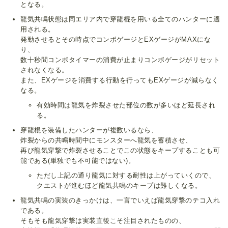
となる。
龍気共鳴状態は同エリア内で穿龍棍を用いる全てのハンターに適
用される。
発動させるとその時点でコンボゲージとEXゲージがMAXにな
り、
数十秒間コンボタイマーの消費が止まりコンボゲージがリセット
されなくなる。
また、EXゲージを消費する行動を行ってもEXゲージが減らなく
なる。
有効時間は龍気を炸裂させた部位の数が多いほど延長され
る。
穿龍棍を装備したハンターが複数いるなら、
炸裂からの共鳴時間中にモンスターへ龍気を蓄積させ、
再び龍気穿撃で炸裂させることでこの状態をキープすることも可
能である(単独でも不可能ではない)。
ただし上記の通り龍気に対する耐性は上がっていくので、
クエストが進むほど龍気共鳴のキープは難しくなる。
龍気共鳴の実装のきっかけは、一言でいえば龍気穿撃のテコ入れ
である。
そもそも龍気穿撃は実装直後こそ注目されたものの、