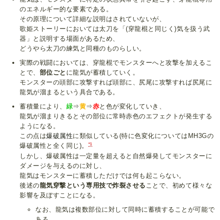
のエネルギー的な要素である。
その原理について詳細な説明はされていないが、
歌姫ストーリーにおいては太刀を「(穿龍棍と同じく)気を扱う武
器」と説明する場面があるため、
どうやら太刀の練気と同種のものらしい。
実際の戦闘においては、穿龍棍でモンスターへと攻撃を加えるこ
とで、
部位ごと
に龍気が蓄積していく。
モンスターの頭部に攻撃すれば頭部に、尻尾に攻撃すれば尻尾に
龍気が溜まるという具合である。
蓄積量により、
緑
⇒
黄
⇒
赤
と色が変化していき、
龍気が溜まりきるとその部位に常時赤色のエフェクトが発生する
ようになる。
この点は
爆破属性
に類似している(特に色変化についてはMH3Gの
*1
爆破属性と全く同じ)。
しかし、爆破属性は一定量を超えると自然爆発してモンスターに
ダメージを与えるのに対し、
龍気はモンスターに蓄積しただけでは何も起こらない。
後述の
龍気穿撃という専用技で炸裂させる
ことで、初めて様々な
影響を及ぼすことになる。
なお、龍気は複数部位に対して同時に蓄積することが可能で
ある。