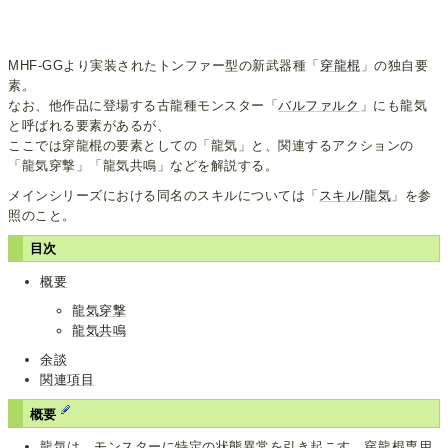
MHF-GGより実装されたトンファー型の新武器種「
穿龍棍
」の独自要
素。
なお、他作品に登場する古龍種モンスター「
バルファルク
」にも龍気
と呼ばれる要素があるが、
ここでは穿龍棍の要素としての「龍気」と、関連するアクションの
「龍気穿撃」「龍気共鳴」などを解説する。
メインシリーズにおける同名のスキルについては「
スキル/龍気
」を参
照のこと。
目次
概要
龍気穿撃
龍気共鳴
余談
関連項目
概要
龍気は、モンスターに特定の状態異常を引き起こす、穿龍棍専用