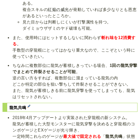
ある。
複合スキルの
紅焔の威光
が発動していれば多少なりとも恩恵
があるといったところか。
見た目からは判断しにくいが打撃属性を持つ。
ダイミョウザザミのヤド破壊も可能。
また、使用時にはヒットするしないに関わらず
斬れ味を12消費す
る
。
手数型の穿龍棍にとってはかなり重大なので、ここぞという時に
使っていきたい。
ちなみに複数部位に龍気が蓄積しきっている場合、
1回の龍気穿撃
でまとめて炸裂させることが可能
。
逆の言い方をすれば、複数部位に溜まっている龍気の内
どこか特定の部位を狙い撃ちして炸裂させることができない。
また、龍気が蓄積しきる前に龍気穿撃を使ってしまっても、龍気
はリセットされない。
龍気共鳴
2018年4月アップデートより実装された穿龍棍の新システム。
龍気が蓄積した大型モンスターに龍気穿撃を決めると穿龍棍のコ
ンボゲージとEXゲージが光り輝き、
一定時間これらのゲージが
最大値で固定される
「
龍気共鳴
」状態