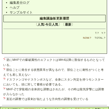
編集差分ログ
ヘルプ
サンプルサイト
編集議論板更新履歴
〔
人気
/
今日人気
〕〔
最新
〕
T.
?
Y.
?
NOW.
?
TOTAL.
?
*1
逆にMHFでの爆破属性のエフェクトはMH4以降に類似するものとなって
いる。
*2
部位ごとに発生する状態異常が異なるので、部位ごとに耐性がつくと考
えても差し支えない
*3
ドスファンゴやドスランポスなど、全身にスタン判定を持つモンスター
においても、頭に対して蓄積が必要である。
*4
MHF-Zで穿龍棍の全体的な調整はされたが、その時は龍気穿撃には調整
が入らなかった
*5
直近の調整では双剣が似たような方向性の調整を受けている