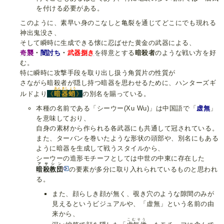
を付ける必要がある。
このように、素早い身のこなしと亀裂を通じてどこにでも現れる
神出鬼没さ、
そして瞬時に生成できる懐に忍ばせた黄金の武器による、
奇襲
・
闇討ち
・
武器捌き
を得意とする
暗殺者
のような戦い方を好
む。
特に瞬時に攻撃手段を取り出し扱う角質片の性質が
さながら暗殺者が隠し持つ暗器を思わせるために、ハンターズギ
あんきしょう
ルドより
《
暗器蛸
》
の別名を賜っている。
本種の名前である「シーウー(Xu Wu)」は中国語で「
虚無
」
を意味しており、
自身の素材から作られる各武器にも共通して冠されている。
また、ターバンを巻いたような形状の頭部や、別名にもある
ように暗器を生成して戦うスタイルから、
シーウーの造形モチーフとしては中世の中東に存在した
アサシン
暗殺教団
の要素が多分に取り入れられているものと思われ
る。
また、顔らしき顔が無く、覗き穴のような隙間のみが
見えるというビジュアルや、「虚無」という名前の由
来から、
こむそう