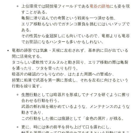
上位環境では闘技場フィールドである
竜谷の跡地
にも姿を現
すことがある。
亀裂に潜り込んでの奇襲という戦術を一つ潰せる他、
エリア移動もないのでガチンコ勝負を挑むにはいいマップで
ある。
その性質から
金冠
探しにも向いているので、竜都よりも竜谷
でお世話になるハンターも多いかもしれない。
竜都の跡形では気象・天候に左右されず、基本的に日が出ている
間に活発化する。
タコらしい柔軟性でヌルヌルと動き回り、エリア移動の際は亀裂
を通ったり、ツタを登ったりも行う。
暗器片の確認のつもりなのか、はたまた周囲への警戒か、
頻繁に粘液で武器を第一腕に形成し、それを左右に向けるという
行動を繰り返す。
生態行動
としては暗器片を形成してナイフを研ぐように擦り
合わせる行動を行う。
武器の斬れ味を確かめているような、メンテナンスのような
動きであり、
この行動をした後には
痕跡
として「金色の屑片」が残る。
更に、時には体の前半を持ち上げて口を露わにし、
触手を器用に使って口や牙のケアをするという行動に出るこ