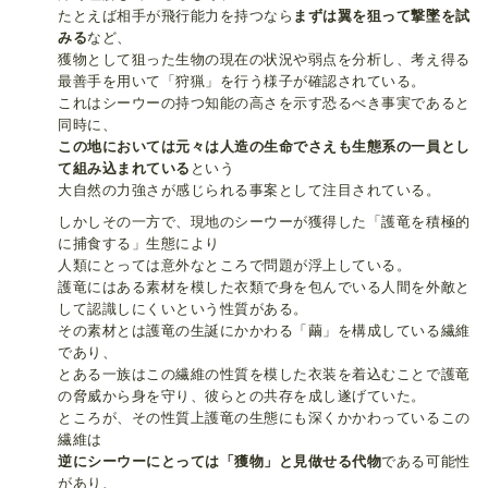
たとえば相手が飛行能力を持つなら
まずは翼を狙って撃墜を試
みる
など、
獲物として狙った生物の現在の状況や弱点を分析し、考え得る
最善手を用いて「狩猟」を行う様子が確認されている。
これはシーウーの持つ知能の高さを示す恐るべき事実であると
同時に、
この地においては元々は人造の生命でさえも生態系の一員とし
て組み込まれている
という
大自然の力強さが感じられる事案として注目されている。
しかしその一方で、現地のシーウーが獲得した「護竜を積極的
に捕食する」生態により
人類にとっては意外なところで問題が浮上している。
護竜にはある素材を模した衣類で身を包んでいる人間を外敵と
して認識しにくいという性質がある。
その素材とは護竜の生誕にかかわる「繭」を構成している繊維
であり、
とある一族はこの繊維の性質を模した衣装を着込むことで護竜
の脅威から身を守り、彼らとの共存を成し遂げていた。
ところが、その性質上護竜の生態にも深くかかわっているこの
繊維は
逆にシーウーにとっては「獲物」と見做せる代物
である可能性
があり、