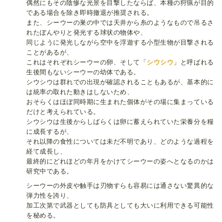
偶然にもその陰惨な光景を目撃したならば、本種の狩猟が目的
である場合を除き即時撤退が推奨される。
また、シーウーの巣の中では天井から糸のようなもので吊るさ
れたぼんやりと発光する球状の物体や、
同じように発光しながら空中を浮遊する小型生物が目撃される
ことがあるが、
これはそれぞれシーウーの卵、そして「
シウシウ
」と呼ばれる
生後間もないシーウーの幼体である。
シウシウは群れでの出現が確認されることもあるが、基本的に
は統率の取れた動きはしないため、
おそらくはほぼ同時期に生まれた個体がその場に集まっている
だけと考えられている。
シウシウは生後からしばらくは卵に蓄えられていた栄養分を糧
に成長するが、
それ以降の食性については未だ不明であり、どのような過程を
経て成長し、
最終的にどれほどの年月をかけてシーウーの姿へとなるのかは
研究中である。
シーウーの外皮や触手は刃物すらも容易には通さない驚異的な
弾力性を誇り、
加工次第で武器としても防具としても大いに利用できる可能性
を秘める。