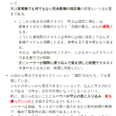
いて、
実は
造竜種でも何でもない完全新種の頭足種
の登場という点も驚
きである。
ここから始まる任務クエスト「狩人は虚空に潜む」は、
護竜オドガロン亜種のクエスト「古都の番人」からの
連戦
と
なる。
こうした連戦型のクエストは本作には他に存在しておらず、
各種アイテムも消費したまま、体勢を立て直す暇もなく始ま
る。
その上、相手は未知のモンスター、しかもホームグラウンド
である巣穴での戦闘、
更に
シーウーが隙間に潜り込んで姿を消した状態でクエスト
スタート
となるため、慎重に対処したい。
上位から受注できるサイドミッション「“適応”のかたち」でも登
場している。
シルドのタシンから受注できるミッションで、なんと守人のひと
りである「
ソウシ
」が行方不明になってしまったという。
更に、信じられないことに
シーウーが守人の里に入り込み
、
彼を
攫っていった
と主張する守人までいるという。
シーウーは勿論、モンスターが里へ侵入するなど前代未聞の事態
で、極めて緊急性の高い依頼であることから、