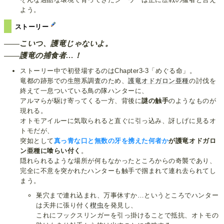
よう。
ストーリー
こいつ、護竜じゃないよ。
護竜の捕食者…！
ストーリー中で初登場するのはChapter3-3「めぐる命」。
竜都の跡形での生態系調査のため、
護竜オドガロン亜種
の討伐を
終えて一息ついている鳥の隊ハンターに、
アルマらが駆け寄ってくる一方、背後に
謎の触手
のようなものが
現れる。
オトモアイルーに気取られると直ぐに引っ込み、訝しげに見るオ
トモだが、
突如として
真っ青な口と無数の牙を携えた何者か
が護竜オドガロ
ン亜種に喰らい付く
。
隠れられるような場所が何もなかったところからの奇襲であり、
完全に不意を突かれたハンターも触手で掴まれて連れ去られてし
まう。
巣穴まで連れ込まれ、万事休すか…というところでハンター
は天井に張り付く
楔虫
を発見し、
これにフックスリンガーを引っ掛けることで抵抗、オトモの