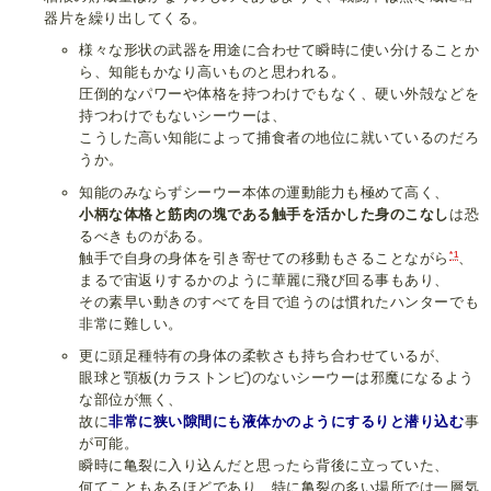
器片を繰り出してくる。
様々な形状の武器を用途に合わせて瞬時に使い分けることか
ら、知能もかなり高いものと思われる。
圧倒的なパワーや体格を持つわけでもなく、硬い外殻などを
持つわけでもないシーウーは、
こうした高い知能によって捕食者の地位に就いているのだろ
うか。
知能のみならずシーウー本体の運動能力も極めて高く、
小柄な体格と筋肉の塊である触手を活かした身のこなし
は恐
るべきものがある。
*1
触手で自身の身体を引き寄せての移動もさることながら
、
まるで宙返りするかのように華麗に飛び回る事もあり、
その素早い動きのすべてを目で追うのは慣れたハンターでも
非常に難しい。
更に頭足種特有の身体の柔軟さも持ち合わせているが、
眼球と顎板(カラストンビ)のないシーウーは邪魔になるよう
な部位が無く、
故に
非常に狭い隙間にも液体かのようにするりと潜り込む
事
が可能。
瞬時に亀裂に入り込んだと思ったら背後に立っていた、
何てこともあるほどであり、特に亀裂の多い場所では一層気