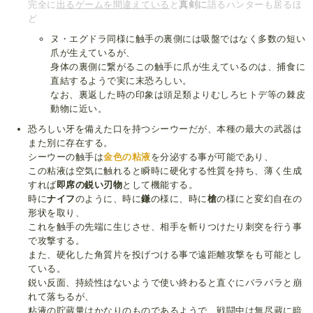
完全に
出るゲームを間違えている
と
真剣に
語るハンターも居るほ
ど
ヌ・エグドラ同様に触手の裏側には吸盤ではなく多数の短い
爪が生えているが、
身体の裏側に繋がるこの触手に爪が生えているのは、捕食に
直結するようで実に末恐ろしい。
なお、裏返した時の印象は頭足類よりむしろヒトデ等の棘皮
動物に近い。
恐ろしい牙を備えた口を持つシーウーだが、本種の最大の武器は
また別に存在する。
シーウーの触手は
金色の粘液
を分泌する事が可能であり、
この粘液は空気に触れると瞬時に硬化する性質を持ち、薄く生成
すれば
即席の鋭い刃物
として機能する。
時に
ナイフ
のように、時に
鎌
の様に、時に
槍
の様にと変幻自在の
形状を取り、
これを触手の先端に生じさせ、相手を斬りつけたり刺突を行う事
で攻撃する。
また、硬化した角質片を投げつける事で遠距離攻撃をも可能とし
ている。
鋭い反面、持続性はないようで使い終わると直ぐにバラバラと崩
れて落ちるが、
粘液の貯蔵量はかなりのものであるようで、戦闘中は無尽蔵に暗