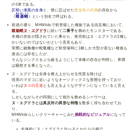
の1体である。
仄暗い漆黒の全身
と、懐に忍ばせた
黄金色の武器
の存在から
あんきしょう
《
暗器蛸
》という別名で呼ばれる。
前述の通り、MHWildsで初登場した種族である頭足種において、
獄焔蛸ヌ・エグドラ
に続いて
二番手
を務めたモンスターである。
本種の存在が隠されていた事から、発売前はヌ・エグドラの1種し
かいないのではないかという意見もあり、
実際に
鋏角種
や
蛇竜種
など初登場時に1種しか大型が居ない種族も
過去には存在したが、
そんなジンクスをぶち破るようにして本種の存在が判明し、界隈
は騒然する事となった。
ヌ・エグドラは全身を燃え上がらせる性質を除けば、
現実のマダコに近いようなオーソドックスな形態を持っており、
いわば
タコの王道
とも言えるようなデザインになっていると言え
る。
しかしながらその同期にして相方を務めるシーウーは、
ヌ・エグドラとは真反対の異形な特徴
を数多く持ち合わせてお
り、
MHWildsらしいクリーチャーじみた
挑戦的なビジュアル
になって
いる。
全体的にヌ・エグドラと比べるとかなり小柄で、