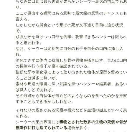
ちなみに口部は最も肉質が柔らかいシーウー最大の弱点でもあ
り、
ここが露出する瞬間はある意味で最大級の反撃のチャンスとも
言える。
しかしながら捕食という形での死が文字通り目前に迫る状況
で、
頑強な牙を避けつつ口部を的確に攻撃できるハンターは限られ
ると思われる。
なお、シーウーは定期的に自分の触手を自分の口内に挿し入
れ、
消化できずに体内に残留した骨や異物を掻き出す、言わば口内
の掃除を行う様子が度々確認されている。
強靭な牙や消化液によって取り出された物体が原型を留めてい
ることは滅多に無いが、
素材や周辺の環境に深い知識を持つハンターや編纂者、あるい
は職人などであれば、
その痕跡から当個体が最近どのようなものを食べたのかを推察
することもできるかもしれない。
それなりの広さがある洞窟や横穴などを生活の拠点とすべく巣
を作る。
シーウーの巣の床面には
獲物とされた数多の生物の死骸や骨が
無造作に打ち捨てられている
場合が多く、