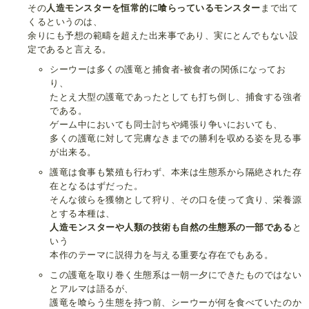
その
人造モンスターを恒常的に喰らっているモンスター
まで出て
くるというのは、
余りにも予想の範疇を超えた出来事であり、実にとんでもない設
定であると言える。
シーウーは多くの護竜と捕食者-被食者の関係になってお
り、
たとえ大型の護竜であったとしても打ち倒し、捕食する強者
である。
ゲーム中においても同士討ちや縄張り争いにおいても、
多くの護竜に対して完膚なきまでの勝利を収める姿を見る事
が出来る。
護竜は食事も繁殖も行わず、本来は生態系から隔絶された存
在となるはずだった。
そんな彼らを獲物として狩り、その口を使って貪り、栄養源
とする本種は、
人造モンスターや人類の技術も自然の生態系の一部である
と
いう
本作のテーマに説得力を与える重要な存在でもある。
この護竜を取り巻く生態系は一朝一夕にできたものではない
とアルマは語るが、
護竜を喰らう生態を持つ前、シーウーが何を食べていたのか