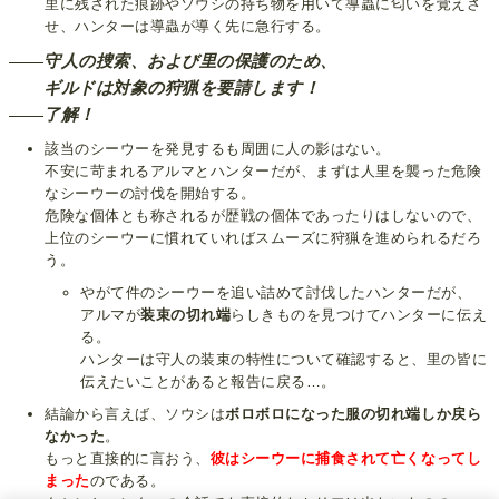
里に残された痕跡やソウシの持ち物を用いて導蟲に匂いを覚えさ
せ、ハンターは導蟲が導く先に急行する。
守人の捜索、および里の保護のため、
ギルドは対象の狩猟を要請します！
了解！
該当のシーウーを発見するも周囲に人の影はない。
不安に苛まれるアルマとハンターだが、まずは人里を襲った危険
なシーウーの討伐を開始する。
危険な個体とも称されるが歴戦の個体であったりはしないので、
上位のシーウーに慣れていればスムーズに狩猟を進められるだろ
う。
やがて件のシーウーを追い詰めて討伐したハンターだが、
アルマが
装束の切れ端
らしきものを見つけてハンターに伝え
る。
ハンターは守人の装束の特性について確認すると、里の皆に
伝えたいことがあると報告に戻る…。
結論から言えば、ソウシは
ボロボロになった服の切れ端しか戻ら
なかった
。
もっと直接的に言おう、
彼はシーウーに捕食されて亡くなってし
まった
のである。