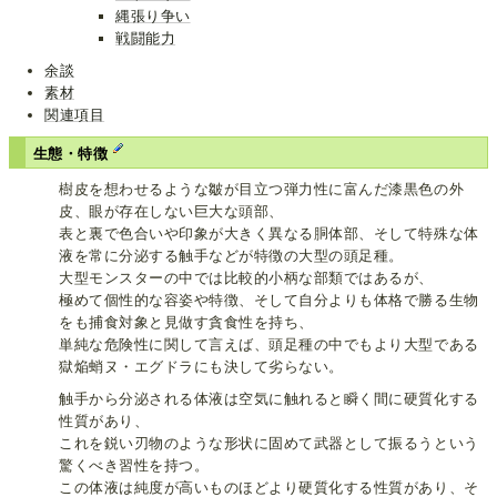
縄張り争い
戦闘能力
余談
素材
関連項目
生態・特徴
樹皮を想わせるような皺が目立つ弾力性に富んだ漆黒色の外
皮、眼が存在しない巨大な頭部、
表と裏で色合いや印象が大きく異なる胴体部、そして特殊な体
液を常に分泌する触手などが特徴の大型の頭足種。
大型モンスターの中では比較的小柄な部類ではあるが、
極めて個性的な容姿や特徴、そして自分よりも体格で勝る生物
をも捕食対象と見做す貪食性を持ち、
単純な危険性に関して言えば、頭足種の中でもより大型である
獄焔蛸ヌ・エグドラにも決して劣らない。
触手から分泌される体液は空気に触れると瞬く間に硬質化する
性質があり、
これを鋭い刃物のような形状に固めて武器として振るうという
驚くべき習性を持つ。
この体液は純度が高いものほどより硬質化する性質があり、そ