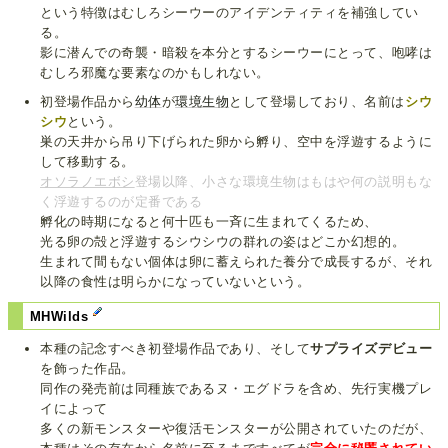
という特徴はむしろシーウーのアイデンティティを補強してい
る。
影に潜んでの奇襲・暗殺を本分とするシーウーにとって、咆哮は
むしろ邪魔な要素なのかもしれない。
初登場作品から
幼体
が
環境生物
として登場しており、名前は
シウ
シウ
という。
巣の天井から吊り下げられた卵から孵り、空中を浮遊するように
して移動する。
オソラノエボシ
登場以降、小さな環境生物はもはや何の説明もな
く浮遊するのが定番である
孵化の時期になると何十匹も一斉に生まれてくるため、
光る卵の殻と浮遊するシウシウの群れの姿はどこか幻想的。
生まれて間もない個体は卵に蓄えられた養分で成長するが、それ
以降の食性は明らかになっていないという。
MHWilds
本種の記念すべき初登場作品であり、そして
サプライズデビュー
を飾った作品。
同作の発売前は同種族であるヌ・エグドラを含め、先行実機プレ
イによって
多くの新モンスターや復活モンスターが公開されていたのだが、