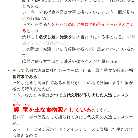
ともある。
シーウーでも捕食器官は大事に扱っているという一面が見ら
れる行動だが、
正面から見ると
牙だらけの口に複数の触手が突っ込まれてい
る
という、
余りにも
名伏し難い光景を
目の当たりにする事となる。
SAN
値チェックのお時間です
この際は「粘液」という痕跡が残るが、黒みがかっているの
で
暗器に使う方ではなく唾液や体液などだと思われる。
そして竜都の跡形に棲むシーウーにおける、最も重要な特徴が
捕
食対象
である。
上述した通り肉食性である本種だが、この地で獲物にする生物が
極めて特異的なのだ。
そう、なんと本種は
かつて
古代文明
が作り出した人造モンスタ
ー
、
ガーディアン
護竜
を主な食物源としている
のである。
長い間、都市伝説として語られてきた
古代文明
の
人造モンスター
が、
ストーリーに深く関わる形でメインシリーズに登場した事だけで
も驚きなのに、