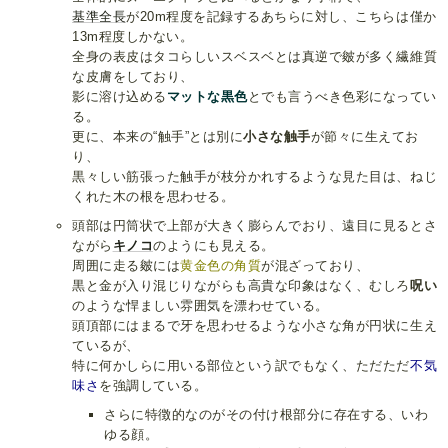
基準全長
が20m程度を記録するあちらに対し、こちらは僅か
13m程度しかない。
全身の表皮はタコらしいスベスベとは真逆で皴が多く繊維質
な皮膚をしており、
影に溶け込める
マットな黒色
とでも言うべき色彩になってい
る。
更に、本来の“触手”とは別に
小さな触手
が節々に生えてお
り、
黒々しい筋張った触手が枝分かれするような見た目は、ねじ
くれた木の根を思わせる。
頭部は円筒状で上部が大きく膨らんでおり、遠目に見るとさ
ながら
キノコ
のようにも見える。
周囲に走る皴には
黄金色の角質
が混ざっており、
黒と金が入り混じりながらも高貴な印象はなく、むしろ
呪い
のような悍ましい雰囲気を漂わせている。
頭頂部にはまるで牙を思わせるような小さな角が円状に生え
ているが、
特に何かしらに用いる部位という訳でもなく、ただただ
不気
味さ
を強調している。
さらに特徴的なのがその付け根部分に存在する、いわ
ゆる顔。