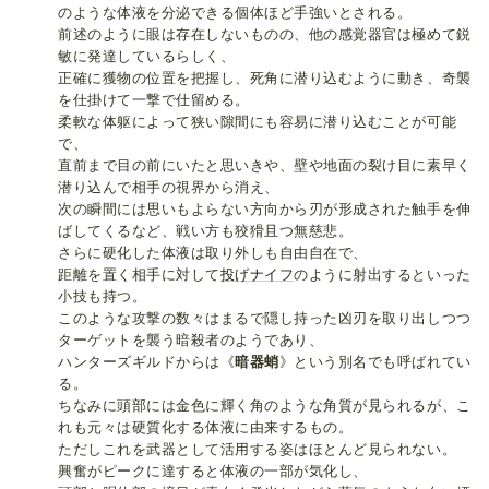
のような体液を分泌できる個体ほど手強いとされる。
前述のように眼は存在しないものの、他の感覚器官は極めて鋭
敏に発達しているらしく、
正確に獲物の位置を把握し、死角に潜り込むように動き、奇襲
を仕掛けて一撃で仕留める。
柔軟な体躯によって狭い隙間にも容易に潜り込むことが可能
で、
直前まで目の前にいたと思いきや、壁や地面の裂け目に素早く
潜り込んで相手の視界から消え、
次の瞬間には思いもよらない方向から刃が形成された触手を伸
ばしてくるなど、戦い方も狡猾且つ無慈悲。
さらに硬化した体液は取り外しも自由自在で、
距離を置く相手に対して
投げナイフ
のように射出するといった
小技も持つ。
このような攻撃の数々はまるで隠し持った凶刃を取り出しつつ
ターゲットを襲う暗殺者のようであり、
ハンターズギルドからは《
暗器蛸
》という別名でも呼ばれてい
る。
ちなみに頭部には金色に輝く角のような角質が見られるが、こ
れも元々は硬質化する体液に由来するもの。
ただしこれを武器として活用する姿はほとんど見られない。
興奮がピークに達すると体液の一部が気化し、