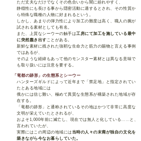
ただ丈夫なだけでなくその色合いから闇に紛れやすく、
静穏性にも長ける事から隠密活動に適するとされ、その性質か
ら特殊な職種の人物に好まれるという。
しかし、あまりの弾力性により加工の難度は高く、職人の腕が
試される素材としても有名。
また、上質なシーウーの触手は
工房にて加工を施している最中
に突然蠢き出す
ことがある。
新鮮な素材に残された強靭な生命力と筋力の賜物と言える事例
ではあるが、
そのような経緯もあって他のモンスター素材とは異なる意味で
も取り扱いには注意を要する。
「竜都の跡形」の生態系とシーウー
ハンターズギルドによって近年まで「禁足地」と指定されてい
たとある地域には
俄かには信じ難い、極めて異質な生態系が構築された地域が存
在する。
「竜都の跡形」と通称されているその地はかつて非常に高度な
文明が栄えていたとされるが、
およそ1,000年前に滅亡し、現在では無人と化している……と、
言われていたが、
実際にはこの周辺の地域には
当時の人々の末裔が独自の文化を
築きながら今なお暮らしていた。