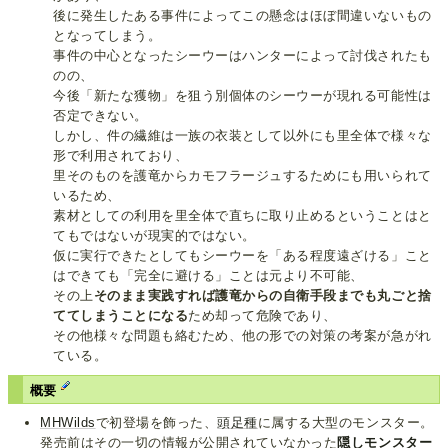
後に発生したある事件によってこの懸念はほぼ間違いないもの
となってしまう。
事件の中心となったシーウーはハンターによって討伐されたも
のの、
今後「新たな獲物」を狙う別個体のシーウーが現れる可能性は
否定できない。
しかし、件の繊維は一族の衣装として以外にも里全体で様々な
形で利用されており、
里そのものを護竜からカモフラージュするためにも用いられて
いるため、
素材としての利用を里全体で直ちに取り止めるということはと
てもではないが現実的ではない。
仮に実行できたとしてもシーウーを「ある程度遠ざける」こと
はできても「完全に避ける」ことは元より不可能、
その上
そのまま実践すれば護竜からの自衛手段までも丸ごと捨
ててしまうことになる
ため却って危険であり、
その他様々な問題も絡むため、他の形での対策の考案が急がれ
ている。
概要
MHWilds
で初登場を飾った、
頭足種
に属する大型のモンスター。
発売前はその一切の情報が公開されていなかった
隠しモンスター