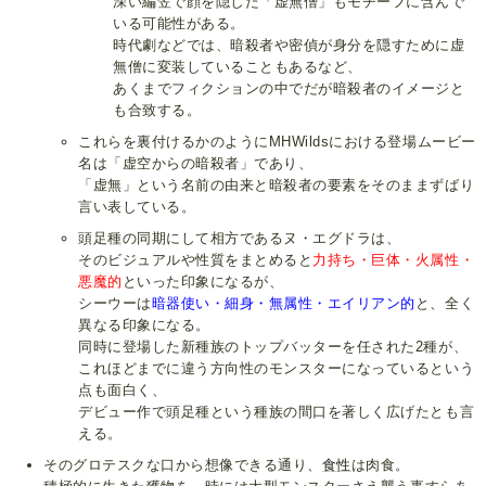
深い編笠で顔を隠した「
虚無僧
」もモチーフに含んで
いる可能性がある。
時代劇などでは、暗殺者や密偵が身分を隠すために虚
無僧に変装していることもあるなど、
あくまでフィクションの中でだが暗殺者のイメージと
も合致する。
これらを裏付けるかのようにMHWildsにおける登場ムービー
名は「虚空からの暗殺者」であり、
「虚無」という名前の由来と暗殺者の要素をそのままずばり
言い表している。
頭足種の同期にして相方であるヌ・エグドラは、
そのビジュアルや性質をまとめると
力持ち・巨体・火属性・
悪魔的
といった印象になるが、
シーウーは
暗器使い・細身・無属性・エイリアン的
と、全く
異なる印象になる。
同時に登場した新種族のトップバッターを任された2種が、
これほどまでに違う方向性のモンスターになっているという
点も面白く、
デビュー作で頭足種という種族の間口を著しく広げたとも言
える。
そのグロテスクな口から想像できる通り、
食性
は肉食。