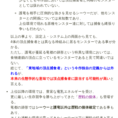
少なくとも今作品においては頂点捕食者と同格のモンスター
としては扱われていない。
護竜を相手に圧倒的な強さを見せるシーウーだが、他モンス
ターとの関係については未知数であり、
上位環境で現れる原種モンスター達に対しては捕食も縄張り
争いも行わない。
以上の事より、設定上・システム上の両面から見ても、
4体の頂点捕食者とは異なる枠組みに居るモンスターである事が分
かる。
ただし、護竜が蔓延る竜都の跡形という特異な環境においては、
食物連鎖の頂点に立っているモンスターであると見て間違いでは
ない。
総じて、
「東地域の頂点捕食者」という今作独自の定義からは外
れる
が、
本来の生態学的な意味では頂点捕食者に該当する可能性が高い
と
言える。
上位以降の環境では、豊富な
竜乳
エネルギーを受け、
更に厳しい生存競争を勝ち上がってきた「
歴戦の個体
」も登場す
る。
竜都の跡形では
シーウーと護竜以外は歴戦の個体確定
である事も
あり、
そんな過酷な環境で育ってきたシーウーは正に歴戦の猛者と言え