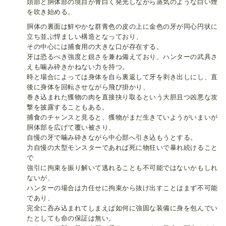
頭部と胴体部の境目が青白く発光しながら蒸気のような白い煙
を吹き始める。
胴体の裏面は鮮やかな群青色の皮の上に金色の牙が同心円状に
立ち並ぶ悍ましい構造となっており、
その中心には捕食用の大きな口が存在する。
牙は恐るべき強度と鋭さを兼ね備えており、ハンターの武具さ
えも噛み砕きかねない力を持つ。
時と場合によっては身体を自ら裏返して牙を剥き出しにし、直
後に身体を回転させながら飛び掛かり、
巻き込まれた獲物の肉を直接抉り取るという大胆且つ凶悪な攻
撃を披露することもある。
捕食のチャンスと見ると、獲物がまだ生きていようがいまいが
胴体部を広げて覆い被さり、
自慢の牙で噛み砕きながら中心部へ引き込もうとする。
力自慢の大型モンスターであれば死に物狂いで暴れ続けること
で
強引に拘束を振り解いて逃れることも不可能ではないかもしれ
ないが、
ハンターの場合は力任せに拘束から抜け出すことはまず不可能
であり、
完全に呑み込まれてしまえば如何に強固な装備に身を包んでい
たとしても命の保証は無い。