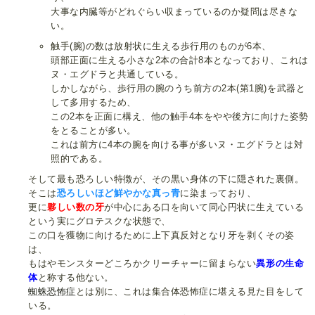
大事な内臓等がどれぐらい収まっているのか疑問は尽きな
い。
触手(腕)の数は放射状に生える歩行用のものが6本、
頭部正面に生える小さな2本の合計8本となっており、これは
ヌ・エグドラと共通している。
しかしながら、歩行用の腕のうち前方の2本(第1腕)を武器と
して多用するため、
この2本を正面に構え、他の触手4本をやや後方に向けた姿勢
をとることが多い。
これは前方に4本の腕を向ける事が多いヌ・エグドラとは対
照的である。
そして最も恐ろしい特徴が、その黒い身体の下に隠された裏側。
そこは
恐ろしいほど鮮やかな真っ青
に染まっており、
更に
夥しい数の牙
が中心にある口を向いて同心円状に生えている
という実にグロテスクな状態で、
この口を獲物に向けるために上下真反対となり牙を剥くその姿
は、
もはやモンスターどころかクリーチャーに留まらない
異形の生命
体
と称する他ない。
蜘蛛恐怖症
とは別に、これは集合体恐怖症に堪える見た目をして
いる。