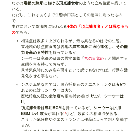
なかば
竜都の跡形における
頂点捕食者
のような立ち位置を築いて
いる。
ただし、これはあくまで生態学用語としての意味に則ったもの
で、
本作において象徴的に扱われる
4体の「頂点捕食者」とは異なるも
の
である。
相違点は数多く上げられるが、最も異なるのはその生態。
東地域の頂点捕食者は
各地の異常気象に適応進化し、その能
力を高める特性
を持っているが、
シーウーは竜都の跡形の異常気象「
竜の目覚め
」と関連する
生態を何も持っておらず、
異常気象時にのみ姿を現すという訳でもなければ、行動を活
発化させる事もない。
システム的な面では、頂点捕食者のクエストランクは
★6
で
あるのに対し
シーウーは★5
、
歴戦狩猟の証の危険度も頂点捕食者は
III
だが、
シーウーは
II
、
頂点捕食者は専用BGM
を持っているが、
シーウーは汎用
*2
BGM-Lv4-震天
が流れる
など、数多くの相違点がある。
こうした危険度やクエストランクは作品によって割と変動す
るが、