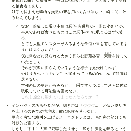
積極的に生きた獲物を、時には大型モンスターさえ襲う事すらあ
る
捕食者
であり、
触手で捕まえた獲物を無数の牙を用いて貪り喰らい、瞬く間に飲
み込んでしまう。
なお、前述した通り本種は胴体(内臓塊)が非常に小さいが、
本来であれば食べたものはこの胴体の中に収まるはずであ
る。
とても大型モンスターが入るような食道や胃を有しているよ
うには見えないが…。
そのう
仮に鳥などに見られる大きく膨らむ貯蔵器官・
素嚢
を持って
いたとして、
それが実際に膨らんでいるような様子は見受けられず、
やはり食べたものがどこへ収まっているのかについて疑問は
尽きない。
本種の口の構造からみると、一瞬ですりつぶしてさらに体に
吸収している可能性も否めない。
これも
虚空
に消えてしまったのだろうか…?
インパクトのある外見だが、鳴き声は「
ヴヴヴ…
」と低い唸り声
を上げるのみで結構地味。故に咆哮も使わない。
甲高く奇怪な絶叫を上げるヌ・エグドラとは、鳴き声の部分でも
対照的と言える。
しかし、下手に大声で威嚇したりせず、静かに獲物を狩るという