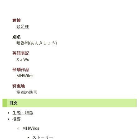
種族
頭足種
別名
暗器蛸(あんきしょう)
英語表記
Xu Wu
登場作品
MHWilds
狩猟地
竜都の跡形
目次
生態・特徴
概要
MHWilds
ストーリー