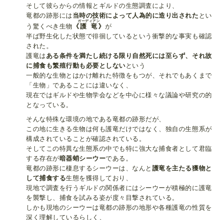
そして彼らからの情報とギルドの生態調査により、
竜都の跡形には
当時の技術によって人為的に造り出された
とい
ガーディアン
う驚くべき生物
《
護竜
》
が
半ば野生化した状態で徘徊しているという衝撃的な事実も確認
された。
護竜は
ある条件を満たし続ける限り自然死には至らず、それ故
に捕食も繁殖行動も必要としない
という
一般的な生物とはかけ離れた特徴をもつが、それでもあくまで
「生物」であることには違いなく、
現在ではギルドや生物学会などを中心に様々な議論や研究の的
となっている。
そんな特殊な環境の地である竜都の跡形だが、
この地に生きる生物は何も護竜だけではなく、独自の生態系が
構成されていることが確認されている。
そしてこの特異な生態系の中でも特に強大な捕食者として君臨
する存在が
暗器蛸シーウー
である。
竜都の跡形に棲息するシーウーは、なんと
護竜を主たる獲物と
して捕食する
生態を獲得しており、
現地で調査を行うギルドの関係者にはシーウーが積極的に護竜
を襲撃し、捕食を試みる姿が度々目撃されている。
しかも現地のシーウーは竜都の跡形の地形や各種護竜の性質を
深く理解しているらしく、