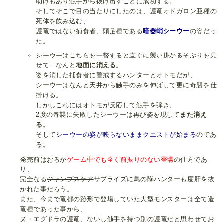
助けもあり触手から抜け出すことに成功する。
そしてそこで目の当たりにしたのは、護竜オドガロン亜種の
死体を飲み込む、
護竜ではない捕食者、頭足種である
暗器蛸シーウー
の姿だっ
た。
シーウーはこちらを一瞥すると直ぐに襲い掛かるそぶりを見
せて…なんと
地面に消える
。
姿を消した捕食者に警戒するハンターとオトモだが、
シーウーはなんと天井から触手のみを伸ばして更に奇襲を仕
掛ける。
しかしこれにはオトモが反応して触手を弾き、
2度の奇襲に失敗したシーウーは再び姿を現して
また消え
る
。
そして
シーウーの姿が映らないままクエストが始まる
のであ
る。
発売前はおろか
ゲーム中でも全く前振りのない登場
の仕方であ
り、
完全なる
ジャンプスケア
サプライズに鳥の隊ハンターも度肝を抜
かれた事だろう。
また、今まで竜都の跡形で登場していた大型モンスターは全て造
竜種であった事から、
ヌ・エグドラの護竜、ないし触手を持つ別の護竜だと思わせてお