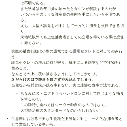
は不明である。
また護竜は近年目覚め始めたとタシンが解説するのだが、
いつから今のような護竜食の生態を手にしたかも不明であ
る。
尤も、大型の護竜を相手にして一方的に捕食を強行できる辺
り、
東地域以外でも上位捕食者としての立場を得ている事は想像
に難くない。
実際の捕食行動は小型の護竜である
護竜セクレト
に対してのみ行
う。
護竜セクレトの群れに忍び寄り、触手による刺突などで獲物を仕
留めると、
なんとその上に覆い被さるようにしてのしかかり、
牙だらけの口で跡形も残さず呑み込んでしまう
。
当然ながら捕食痕が残る事もない、実に凄惨な食事方法である。
ちなみにヌ・エグドラも
ゼレドロン
に対して同じような捕食
をするので、
この独特な食べ方はシーウー独自のものではなく、
大型頭足種のスタンダードなのかもしれない。
生息圏における主要な生物種たる護竜に対し、一方的な捕食者と
して君臨している事から、