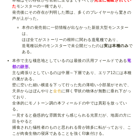
本種はその存在から名前に至るまですべてが
完全に秘匿されてい
た
モンスターの一種であり、
発売後にその存在が判明した際は、多くのプレイヤーから驚きの
声が上がった。
本作の発売前に一切情報が出なかった新規大型モンスター
は、
ほぼ全てがストーリーの根幹に関わる
造竜種
であり、
造竜種以外のモンスターで未公開だったのは
実は本種のみ
で
ある。
本作で主な棲息地としているのは最後の汎用フィールドである
竜
都の跡形
。
主な縄張りとしているのは中層～下層であり、エリア12には本種
の
巣
がある。
壁に空いた細い横道を下って行った先の薄暗い小部屋がそれで、
天井からはぼんやりと
金色
に輝く雫状の物体が無数に垂れ下がっ
ており、
全体的にモノトーン調の本フィールドの中では異彩を放ってい
る。
一見すると蠱惑的な雰囲気すら感じられる光景だが、地面の方に
目をやると
捕食された犠牲者のものと思われる骨が雑多に転がっており、こ
こが肉食生物の寝床であることを強く印象付ける。