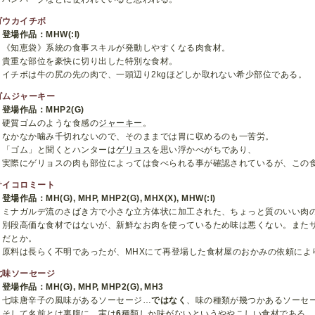
ゴウカイチボ
登場作品：MHW(:I)
《知恵袋》系統の食事スキルが発動しやすくなる肉食材。
貴重な部位を豪快に切り出した特別な食材。
イチボは牛の尻の先の肉で、一頭辺り2kgほどしか取れない希少部位である。
ゴムジャーキー
登場作品：MHP2(G)
硬質ゴムのような食感の
ジャーキー
。
なかなか噛み千切れないので、そのままでは胃に収めるのも一苦労。
「ゴム」と聞くとハンターは
ゲリョス
を思い浮かべがちであり、
実際にゲリョスの肉も部位によっては食べられる事が確認されているが、この
サイコロミート
登場作品：MH(G), MHP, MHP2(G), MHX(X), MHW(:I)
ミナガルデ流のさばき方で小さな立方体状に加工された、ちょっと質のいい肉
別段高価な食材ではないが、新鮮なお肉を使っているため味は悪くない。また
だとか。
原料は長らく不明であったが、MHXにて再登場した食材屋のおかみの依頼によ
七味ソーセージ
登場作品：MH(G), MHP, MHP2(G), MH3
七味唐辛子の風味があるソーセージ…
ではなく
、味の種類が幾つかあるソーセ
そして名前とは裏腹に、実は
6
種類しか味がないというややこしい食材である。