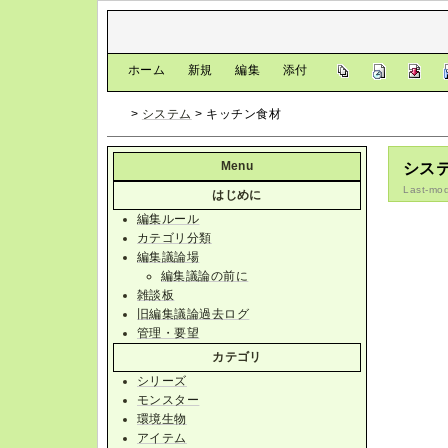
[
ホーム
|
新規
|
編集
|
添付
]
>
システム
> キッチン食材
Menu
シス
Last-mod
はじめに
編集ルール
カテゴリ分類
編集議論場
編集議論の前に
雑談板
旧編集議論過去ログ
管理・要望
カテゴリ
シリーズ
モンスター
環境生物
アイテム