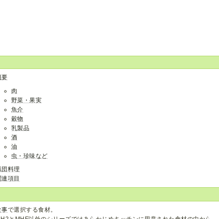
概要
肉
野菜・果実
魚介
穀物
乳製品
酒
油
虫・珍味など
猟団料理
関連項目
食事
で選択する食材。