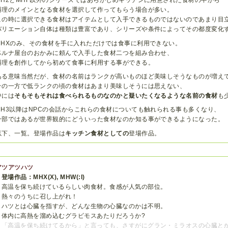
MH2とMHF以外のシリーズではあらかじめキッチンに用意された食材の中から
料理のメインとなる食材を選択して作ってもらう場合が多い。
この時に選択できる食材はアイテムとして入手できるものではないのであまり目
バリエーション自体は種類は豊富であり、シリーズや条件によってその都度変化
MHXのみ、その食材を手に入れただけでは食事に利用できない。
ベルナ屋台のおかみに頼んで入手した食材二つを組み合わせ、
料理を創作してから初めて食事に利用する事ができる。
ある意味当然だが、食材の名前はランクが高いものほど美味しそうなものが増え
その一方で低ランクの頃の食材はあまり美味しそうには思えない、
中には
そもそもそれは食べられるものなのかと疑いたくなるような名前の食材
も
MH3以降はNPCの会話からこれらの食材についても触れられる事も多くなり、
一部ではあるが世界観的にどういった食材なのか知る事ができるようになった。
以下、一覧。登場作品は
キッチン食材としての
登場作品。
アツアツハツ
登場作品：MHX(X), MHW(:I)
高温を保ち続けているらしい肉食材。食感が人気の部位。
熱々のうちに召し上がれ！
ハツとは心臓を指すが、どんな生物の心臓なのかは不明。
体内に高熱を溜め込むグラビモスあたりだろうか?
「高温を保ち続けてるから」と言っても、さすがに
グラン・ミラオス
の心臓と