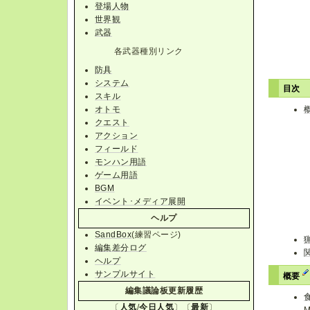
登場人物
世界観
武器
各武器種別リンク
防具
システム
目次
スキル
オトモ
クエスト
アクション
フィールド
モンハン用語
ゲーム用語
BGM
イベント･メディア展開
ヘルプ
SandBox
(練習ページ)
編集差分ログ
ヘルプ
サンプルサイト
概要
編集議論板更新履歴
〔
人気
/
今日人気
〕〔
最新
〕