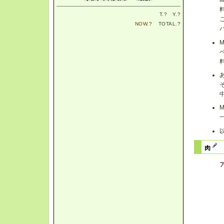
T.
?
Y.
?
NOW.
?
TOTAL.
?
肉