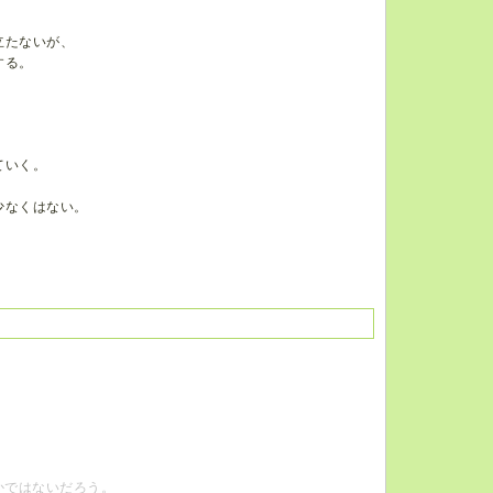
立たないが、
する。
ていく。
少なくはない。
かではないだろう。