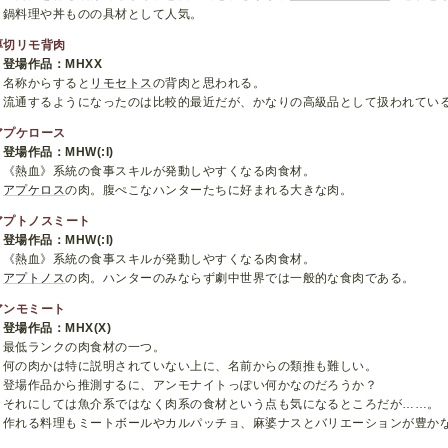
鍋料理や丼ものの具材として人気。
厚切リモ背肉
登場作品：MHXX
名称からすると
リモセトス
の背肉と思われる。
流通するようになったのは比較的最近だが、かなりの高級品として扱われてい
アプケロース
登場作品：MHW(:I)
《熱血》系統の食事スキルが発動しやすくなる肉食材。
アプケロス
の肉。腹ぺこなハンターたちに好まれる大きな肉。
アプトノスミート
登場作品：MHW(:I)
《熱血》系統の食事スキルが発動しやすくなる肉食材。
アプトノス
の肉。ハンターのみならず劇中世界では一般的な食肉である。
アンモミート
登場作品：MHX(X)
最低ランクの肉食材の一つ。
何の肉かは特に説明されていない上に、名前からの類推も難しい。
登場作品から推測するに、アンモナイトっぽい何かなのだろうか？
それにしては魚介系ではなく肉系の食材という点も気になるところだが……。
作れる料理もミートボールやカルパッチョ、麻婆ナスとバリエーションが豊か