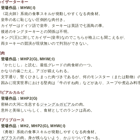
カイザーターキー
登場作品：MHW(:I)
《花火師》系統の食事スキルが発動しやすくなる肉食材。
皇帝の名に恥じない圧倒的な肉付き。
カイザーはドイツ語で皇帝、ターキーは英語で七面鳥の事。
後述のキングターキーとの関係は不明。
キング(王)に対してカイザー(皇帝)なのでこちらが格上にも聞こえるが、
両ターキーの競演が現状無いので判別ができない。
堅肉
登場作品：MHP2(G), MHW(:I)
「かたじし」と読む。最低グレードの肉食材の一つ。
かなりの歯ごたえ。アゴが鍛えられる。
文字通り、堅くひきしまった肉づきであるが、何のモンスター（または動物）
因みに現実世界における堅肉は「牛のすね肉」などがあり、スープや煮込み料
ガビアルカルビ
登場作品：MHP2(G)
密林の大河に生息する
ジャングルガビアル
の肉。
意外と美味しいらしく、食材としてのランクは高め。
ガブリブロース
登場作品：MH2, MHP2(G), MHW(:I)
《勇敢》系統の食事スキルが発動しやすくなる肉食材。
ガブラス
の肉。身が残らないよう、かぶりついて食べる。