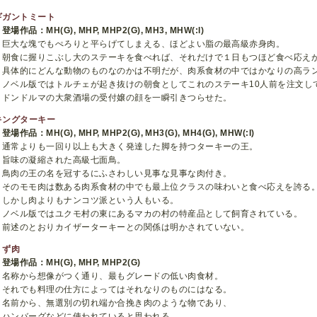
ギガントミート
登場作品：MH(G), MHP, MHP2(G), MH3, MHW(:I)
巨大な塊でもぺろりと平らげてしまえる、ほどよい脂の最高級赤身肉。
朝食に握りこぶし大のステーキを食べれば、それだけで１日もつほど食べ応え
具体的にどんな動物のものなのかは不明だが、肉系食材の中ではかなりの高ラ
ノベル版ではトルチェが起き抜けの朝食としてこれのステーキ10人前を注文し
ドンドルマの大衆酒場の受付嬢の顔を一瞬引きつらせた。
キングターキー
登場作品：MH(G), MHP, MHP2(G), MH3(G), MH4(G), MHW(:I)
通常よりも一回り以上も大きく発達した脚を持つターキーの王。
旨味の凝縮された高級七面鳥。
鳥肉の王の名を冠するにふさわしい見事な見事な肉付き。
そのモモ肉は数ある肉系食材の中でも最上位クラスの味わいと食べ応えを誇る
しかし肉よりもナンコツ派という人もいる。
ノベル版ではユクモ村の東にあるマカの村の特産品として飼育されている。
前述のとおりカイザーターキーとの関係は明かされていない。
くず肉
登場作品：MH(G), MHP, MHP2(G)
名称から想像がつく通り、最もグレードの低い肉食材。
それでも料理の仕方によってはそれなりのものにはなる。
名前から、無選別の切れ端か合挽き肉のような物であり、
ハンバーグなどに使われていると思われる。