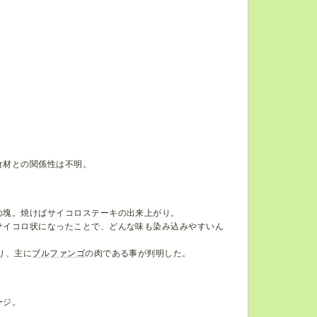
食材との関係性は不明。
の塊。焼けばサイコロステーキの出来上がり。
サイコロ状になったことで、どんな味も染み込みやすいん
り、主に
ブルファンゴ
の肉である事が判明した。
ージ。