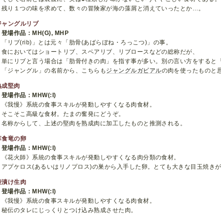
残り１つの味を求めて、数々の冒険家が海の藻屑と消えていったとか…。
ジャングルリブ
登場作品：MH(G), MHP
「リブ(rib)」とは元々「肋骨(あばらぼね・ろっこつ)」の事。
食においてはショートリブ、スペアリブ、リブロースなどの総称だが、
単にリブと言う場合は「肋骨付きの肉」を指す事が多い。別の言い方をすると
「ジャングル」の名前から、こちらも
ジャングルガビアル
の肉を使ったものと
熟成堅肉
登場作品：MHW(:I)
《我慢》系統の食事スキルが発動しやすくなる肉食材。
そこそこ高級な食材。たまの奮発にどうぞ。
名称からして、上述の堅肉を熟成肉に加工したものと推測される。
草食竜の卵
登場作品：MHW(:I)
《花火師》系統の食事スキルが発動しやすくなる肉分類の食材。
アプケロス(あるいはリノプロス)の巣から入手した卵。とても大きな目玉焼き
壺漬け生肉
登場作品：MHW(:I)
《我慢》系統の食事スキルが発動しやすくなる肉食材。
秘伝のタレにじっくりとつけ込み熟成させた肉。