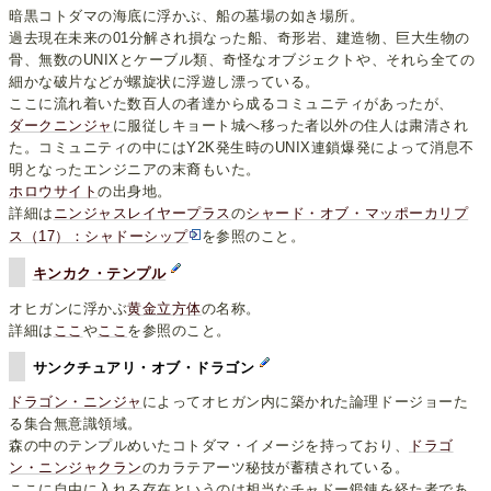
暗黒コトダマの海底に浮かぶ、船の墓場の如き場所。
過去現在未来の01分解され損なった船、奇形岩、建造物、巨大生物の
骨、無数のUNIXとケーブル類、奇怪なオブジェクトや、それら全ての
細かな破片などが螺旋状に浮遊し漂っている。
ここに流れ着いた数百人の者達から成るコミュニティがあったが、
ダークニンジャ
に服従しキョート城へ移った者以外の住人は粛清され
た。コミュニティの中にはY2K発生時のUNIX連鎖爆発によって消息不
明となったエンジニアの末裔もいた。
ホロウサイト
の出身地。
詳細は
ニンジャスレイヤープラス
の
シャード・オブ・マッポーカリプ
ス（17）：シャドーシップ
を参照のこと。
キンカク・テンプル
オヒガンに浮かぶ
黄金立方体
の名称。
詳細は
ここ
や
ここ
を参照のこと。
サンクチュアリ・オブ・ドラゴン
ドラゴン・ニンジャ
によってオヒガン内に築かれた論理ドージョーた
る集合無意識領域。
森の中のテンプルめいたコトダマ・イメージを持っており、
ドラゴ
ン・ニンジャクラン
のカラテアーツ秘技が蓄積されている。
ここに自由に入れる存在というのは相当なチャドー鍛錬を経た者であ