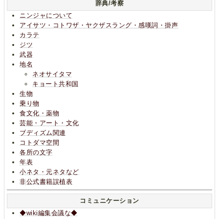
辞典/考察
ニンジャについて
アイサツ・コトワザ・ヤクザスラング・感嘆詞・掛声
カラテ
ジツ
武器
地名
ネオサイタマ
キョート共和国
生物
乗り物
食文化・薬物
芸能・アート・文化
ブディズム関連
コトダマ空間
各所の文字
年表
小ネタ・元ネタなど
非公式書籍誤植表
コミュニケーション
◆wiki編集会議な◆