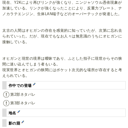
現在、Y2Kにより再びリンクが強くなり、ニンジャソウル憑依現象が
加速している。リンクが強くなったことにより、反重力プレート、ナ
ノカラテエンジン、生体LAN端子などのオーバーテックが発達した。
太古の人間はオヒガンの存在を感覚的に知っていたが、次第に忘れ去
られていった。だが、現在でもなお人々は無意識のうちにオヒガンに
接触している。
オヒガンと現世の境界は曖昧であり、ふとした拍子に現世からその狭
間に迷い込んでしまう者もいる。
現実世界とオヒガンの狭間にはポケット次元的な場所が存在すると考
えられている。
作中での登場
第2部ネタバレ
第3部ネタバレ
地名
影の淵