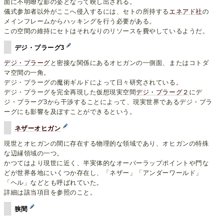
面に不明瞭な影の姿となって映し出される。
儀式参加者以外がここへ侵入するには、セトの所持する
エネアド社
の
メインフレームからハッキングを行う必要がある。
この空間の維持にセトはそれなりのリソースを費やしているようだ。
デジ・プラーグ3
デジ・プラーグ
と密接な関係にあるオヒガンの一側面、またはコトダ
マ空間の一角。
デジ・プラーグの魔術ギルドによって日々研究されている。
デジ・プラーグを完全再現した仮想現実空間
デジ・プラーグ２
にデ
ジ・プラーグ3から干渉することによって、現実世界であるデジ・プラ
ーグにも影響を及ぼすことができるという。
ネザーオヒガン
現世とオヒガンの間に存在する物理的な領域であり、オヒガンの特殊
な辺縁領域の一つ。
かつてはより現世に近く、半実体的なオーバーラップポイントや門な
どが世界各地にいくつか存在し、「ネザー」「アンダーワールド」
「ヘル」などとも呼ばれていた。
詳細は該当項目を参照のこと。
狭間