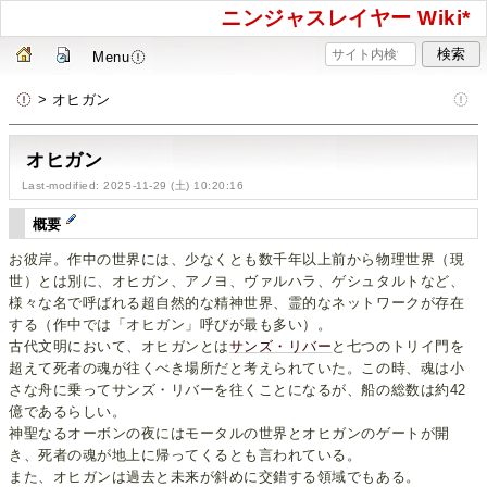
ニンジャスレイヤー Wiki*
Menu
> オヒガン
オヒガン
Last-modified: 2025-11-29 (土) 10:20:16
概要
お彼岸。作中の世界には、少なくとも数千年以上前から物理世界（現
世）とは別に、オヒガン、アノヨ、ヴァルハラ、ゲシュタルトなど、
様々な名で呼ばれる超自然的な精神世界、霊的なネットワークが存在
する（作中では「オヒガン」呼びが最も多い）。
古代文明において、オヒガンとは
サンズ・リバー
と七つのトリイ門を
超えて死者の魂が往くべき場所だと考えられていた。この時、魂は小
さな舟に乗ってサンズ・リバーを往くことになるが、船の総数は約42
億であるらしい。
神聖なるオーボンの夜にはモータルの世界とオヒガンのゲートが開
き、死者の魂が地上に帰ってくるとも言われている。
また、オヒガンは過去と未来が斜めに交錯する領域でもある。