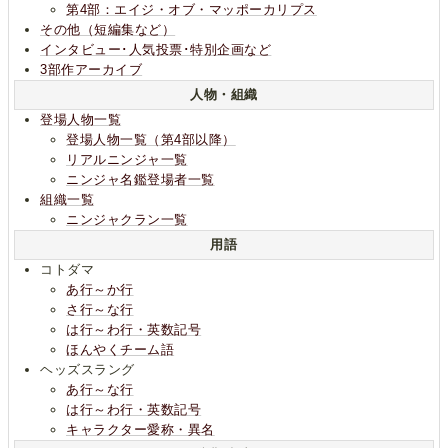
第4部：エイジ・オブ・マッポーカリプス
その他（短編集など）
インタビュー･人気投票･特別企画など
3部作アーカイブ
人物・組織
登場人物一覧
登場人物一覧（第4部以降）
リアルニンジャ一覧
ニンジャ名鑑登場者一覧
組織一覧
ニンジャクラン一覧
用語
コトダマ
あ行～か行
さ行～な行
は行～わ行・英数記号
ほんやくチーム語
ヘッズスラング
あ行～な行
は行～わ行・英数記号
キャラクター愛称・異名