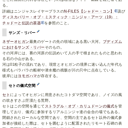
る。
詳細はニンジャスレイヤープラスの
N-FILES【シャドー・コン】
及び
ディスカバリー・オブ・ミスティック・ニンジャ・アーツ（19）：
チャドーと伝説の茶器
を参照のこと。
サンズ・リバー
ネザーオヒガン
最奥のゲートの先の領域にある黒い大河。
ブディズム
におけるサンズ・リバー
そのもの。
その河岸には、賽の河原の伝説めいて人の手で積まれたものと思われ
る石の小山がある。
河は01粒子の流れであり、現世とオヒガンの境界に迷い込んだ年代も
様式もバラバラの船材や潜水艦の残骸が川の只中に点在している。
彼岸には
ヨモガハマ
が存在する。
セトの儀式空間
セト
によってオヒガンに用意されたコトダマ空間であり、ノイズの風
の吹きすさぶ茫漠たる荒野。
セトはこの空間を通じて
ストラグル・オブ・カリュドーンの儀式
を管
理しており、儀式に参加するリアルニンジャ達の会合の場でもある。
閉鎖されたローカルな空間であり、空間の主であるセト以外の儀式参
加者が接続した際は、セトを囲むように配置されたリモート石碑の表