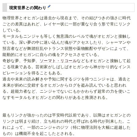
現実世界との関わり
物理世界とオヒガンは過去から現在まで、その結びつきの強さに時代
ごとの差異はあれど、レイヤー状に一部が重なり合う形で常にリンク
している。
モータルもニンジャも等しく無意識のレベルで魂がオヒガンと接触し
ている。深い夢の中に迷い込んだ魂がアクセスしたり、シャーマンや
預言者などが舞踏狂乱やトランス状態や薬物酩酊やザゼンによって、
能動的にオヒガンに自らの魂をアクセスさせている。
奇妙な夢、予知夢、
ソーマト・リコール
などもオヒガンと接触して起
こる現象である。芸術家がしばしばオヒガンから神がかり的なインス
ピレーションを得ることもある。
過去や未来の読み解きや予知に関するジツを持つニンジャは、過去と
未来が斜めに交錯するオヒガンからログを盗み読んでいると思われ
る。超能力者など、ニンジャでないにもかかわらず超常の力を使いこ
なすモータルもオヒガンとの関わりがあると推測される。
最もリンクが強かったのは平安時代以前であり、以降はオヒガンとの
リンクは弱まり続け、立ち枯れの時代と呼ばれる時代が到来した。こ
れによって、一部のニンジャのジツ（特に物理法則を大幅に超越した
もの）は機能不全を起こしたとされる。