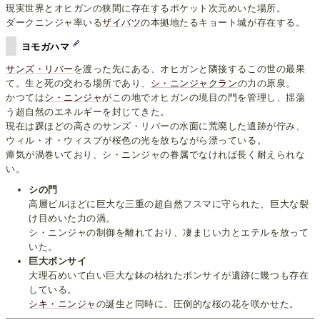
現実世界とオヒガンの狭間に存在するポケット次元めいた場所。
ダークニンジャ率いる
ザイバツ
の本拠地たるキョート城が存在する。
ヨモガハマ
サンズ・リバー
を渡った先にある、オヒガンと隣接するこの世の最果
て。生と死の交わる場所であり、
シ・ニンジャクラン
の力の原泉。
かつては
シ・ニンジャ
がこの地でオヒガンの境目の門を管理し、揺蕩
う超自然のエネルギーを封じてきた。
現在は踝ほどの高さのサンズ・リバーの水面に荒廃した遺跡が佇み、
ウィル・オ・ウィスプが桜色の光を放ちながら漂っている。
瘴気が渦巻いており、シ・ニンジャの眷属でなければ長く耐えられな
い。
シの門
高層ビルほどに巨大な三重の超自然フスマに守られた、巨大な裂
け目めいた力の渦。
シ・ニンジャの制御を離れており、凄まじい力とエテルを放って
いた。
巨大ボンサイ
大理石めいて白い巨大な鉢の枯れたボンサイが遺跡に幾つも存在
している。
シキ・ニンジャ
の誕生と同時に、圧倒的な桜の花を咲かせた。