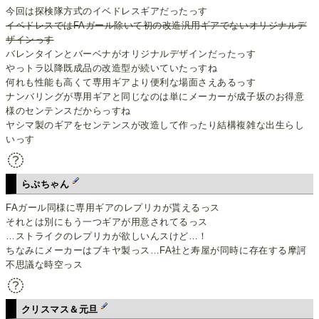
今回は探検隊方式のイベドレスギアだったっす
イベドレスではFAガール除いて初の改造汎用ギアでないオリジナルデ
ザインっす
バレンタインとバーベナがオリジナルデザインだったっす
やっトラ以降既成品の改造型が続いていたっすね
何れも性能も高くて専用ギアより便利な場面さえあるっす
ナンバリングが専用ギアと同じなのは単にメーカーが成子坂のお得意
様のセンテンスだからっすね
ヤシマ製のギアをセンテンスが改造して作ったり結構複雑な出生らし
いっす
らぷちゃん
FAガール同様に専用ギアのレプリカが貰えるっス
それとは別にもう一つギアが用意されてるっス
…ストライクのレプリカが欲しいんスけど…！
ちなみにメーカーはブキヤ製っス…FA社と寿屋が同時に存在する摩訶
不思議な時空っス
クリスマス＆元旦