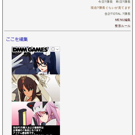
今日
?
隊長 昨日
?
隊長
現在
?
隊長ぐらいが見てます
合計TOTAL.
?
隊長
MENU編集
整形ルール