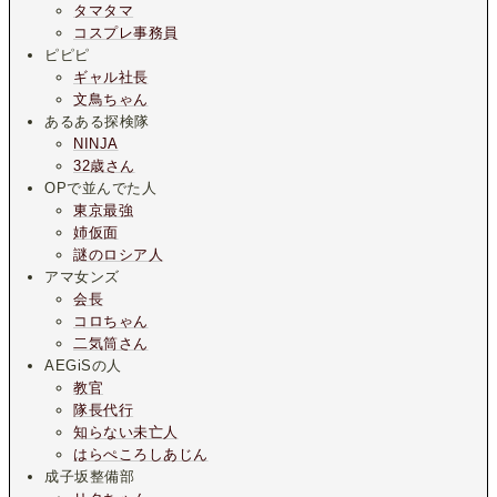
タマタマ
コスプレ事務員
ピピピ
ギャル社長
文鳥ちゃん
あるある探検隊
NINJA
32歳さん
OPで並んでた人
東京最強
姉仮面
謎のロシア人
アマ女ンズ
会長
コロちゃん
二気筒さん
AEGiSの人
教官
隊長代行
知らない未亡人
はらぺころしあじん
成子坂整備部