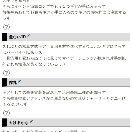
入手できるっす
さらにイベント宙域コンプでもう１つギアが手に入るっす
前後半あわせて17個もギアが手に入るのでギアの所持枠には注意する
っす
危ないJD
久しぶりの松茸方式ギア、専用素材で進化するウェポンギアに至って
はバーゼイベ以来っス
一見汎用と変わらぬように見えてマイナーチェンジが施され片手剣以
外どれも性能が良くなっているっス
搾乳
ギアとしての拳銃実装を記念して汎用拳銃二種の追加っす
でも拳銃得意アクトレスが全然居ないので現状シャーリーとジニー(と
よろ)だけっす
カけるかな