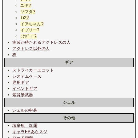
ユキ
?
ヤマダ
?
Ti2
?
イアちゃん
?
イブリー
?
ﾐｸﾀﾞﾖｰ
?
実装が待たれるアクトレスの人
アクトレス以外の人
枠
ギア
ストライカーユニット
システムベース
専用ギア
イベントギア
紫背景武器
シェル
シェルの中身
その他
塩辛瓶 塩露
キャラEPあらスジ
ロード画面