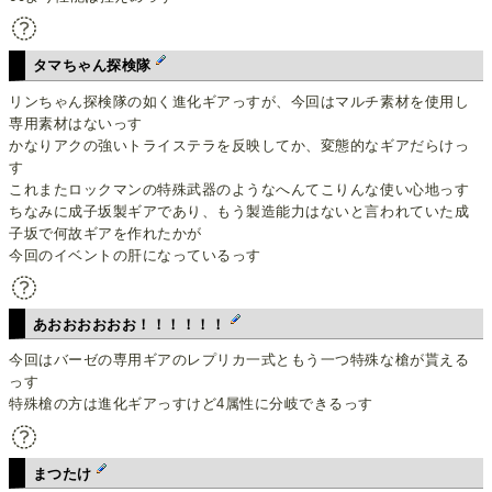
タマちゃん探検隊
リンちゃん探検隊の如く進化ギアっすが、今回はマルチ素材を使用し
専用素材はないっす
かなりアクの強いトライステラを反映してか、変態的なギアだらけっ
す
これまたロックマンの特殊武器のようなへんてこりんな使い心地っす
ちなみに成子坂製ギアであり、もう製造能力はないと言われていた成
子坂で何故ギアを作れたかが
今回のイベントの肝になっているっす
あおおおおおお！！！！！！
今回はバーゼの専用ギアのレプリカ一式ともう一つ特殊な槍が貰える
っす
特殊槍の方は進化ギアっすけど4属性に分岐できるっす
まつたけ