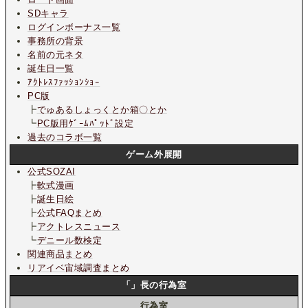
SDキャラ
ログインボーナス一覧
事務所の背景
名前の元ネタ
誕生日一覧
ｱｸﾄﾚｽﾌｧｯｼｮﾝｼｮｰ
PC版
┣
でゅあるしょっくとか箱〇とか
┗
PC版用ｹﾞｰﾑﾊﾟｯﾄﾞ設定
過去のコラボ一覧
ゲーム外展開
公式SOZAI
┣
軟式漫画
┣
誕生日絵
┣
公式FAQまとめ
┣
アクトレスニュース
┗
デニール数検定
関連商品まとめ
リアイベ宙域調査まとめ
「」長の行為室
行為室