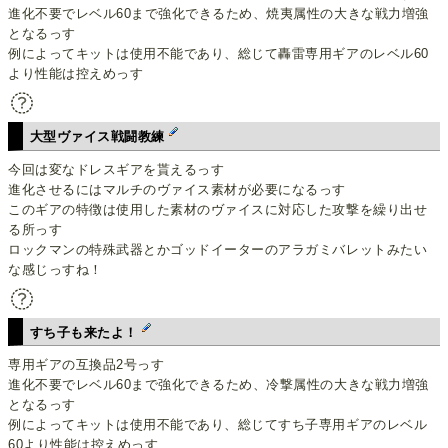
進化不要でレベル60まで強化できるため、焼夷属性の大きな戦力増強
となるっす
例によってキットは使用不能であり、総じて轟雷専用ギアのレベル60
より性能は控えめっす
大型ヴァイス戦闘教練
今回は変なドレスギアを貰えるっす
進化させるにはマルチのヴァイス素材が必要になるっす
このギアの特徴は使用した素材のヴァイスに対応した攻撃を繰り出せ
る所っす
ロックマンの特殊武器とかゴッドイーターのアラガミバレットみたい
な感じっすね！
すち子も来たよ！
専用ギアの互換品2号っす
進化不要でレベル60まで強化できるため、冷撃属性の大きな戦力増強
となるっす
例によってキットは使用不能であり、総じてすち子専用ギアのレベル
60より性能は控えめっす