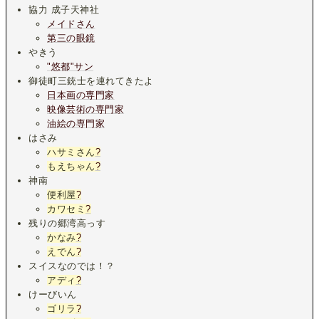
協力 成子天神社
メイドさん
第三の眼鏡
やきう
"悠都"サン
御徒町三銃士を連れてきたよ
日本画の専門家
映像芸術の専門家
油絵の専門家
はさみ
ハサミさん
?
もえちゃん
?
神南
便利屋
?
カワセミ
?
残りの郷湾高っす
かなみ
?
えでん
?
スイスなのでは！？
アディ
?
けーびいん
ゴリラ
?