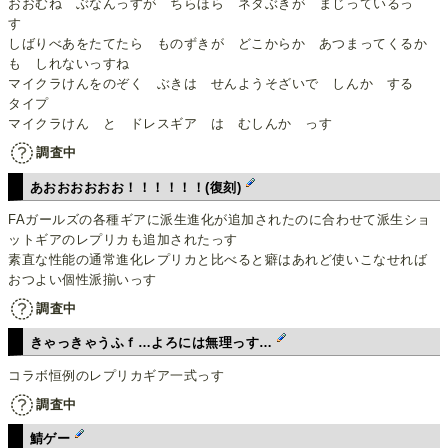
おおむね ぶなんっすが ちらほら ネタぶきが まじっているっ
す
しばりべあをたてたら ものずきが どこからか あつまってくるか
も しれないっすね
マイクラけんをのぞく ぶきは せんようそざいで しんか する
タイプ
マイクラけん と ドレスギア は むしんか っす
調査中
あおおおおおお！！！！！！(復刻)
FAガールズの各種ギアに派生進化が追加されたのに合わせて派生ショ
ットギアのレプリカも追加されたっす
素直な性能の通常進化レプリカと比べると癖はあれど使いこなせれば
おつよい個性派揃いっす
調査中
きゃっきゃうふｆ…よろには無理っす…
コラボ恒例のレプリカギア一式っす
調査中
鯖ゲー