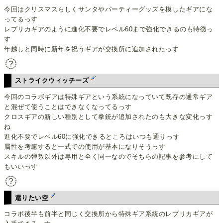
今回はクリスマスらしくサンタやパーティーグッズを模したギアにな
ってるっす
レプリカギアのように進化不要でレベル60まで強化できるのも特徴っ
す
年越しと同時に新年を祝うギアが交換所に追加されたっす
ストライクウィッチーズ
今回のコラボギアは特殊ギアという系統になっていて既存の通常ギア
と混ぜて使うことはできなくなってるっす
クロスギアの新しい種別として拳銃が追加されたのも大きな変化っす
ね
進化不要でレベル60に強化できるところはいつも通りっす
属性を考慮すると一式での使用が基本になりそうっす
スキルの弾数以外は専用と全く同一なのでそちらの記事を参考にして
もいいっす
還りたい空
コラボ後半も前半と同じく交換所から特殊ギア系統のレプリカギアが