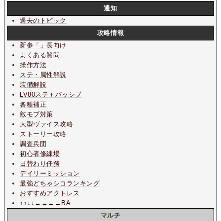
通知
過去のトピック
攻略情報
新参「」長向け
よくある質問
操作方法
ステ・属性解説
装備解説
LV80ステ＋パッシブ
各種補正
敵モブ対策
大型ヴァイス攻略
ストーリー攻略
調査兵団
初心者修練場
日替わり任務
デイリーミッション
最強どちゃシコランキング
おすすめアクトレス
↑↑↓↓←→←→BA
マルチ