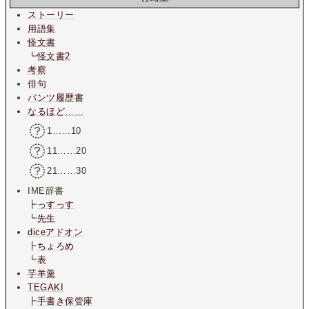
ストーリー
用語集
怪文書
┗
怪文書2
考察
俳句
パンツ履歴書
なるほど……
1……10
11……20
21……30
IME辞書
┣
っすっす
┗
先生
diceアドオン
┣
ちょろめ
┗
表
芋羊羹
TEGAKI
┣
手書き保管庫