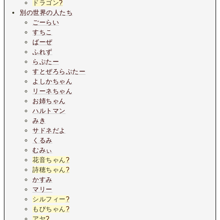
ドラゴン
?
別の世界の人たち
ごーらい
すちこ
ばーぜ
ふれず
らぷたー
すとぜろらぷたー
よしかちゃん
リーネちゃん
お姉ちゃん
ハルトマン
みき
サドネだよ
くるみ
むみぃ
花音ちゃん
?
詩穂ちゃん
?
かすみ
マリー
シルフィー
?
もびちゃん
?
アヤ
?