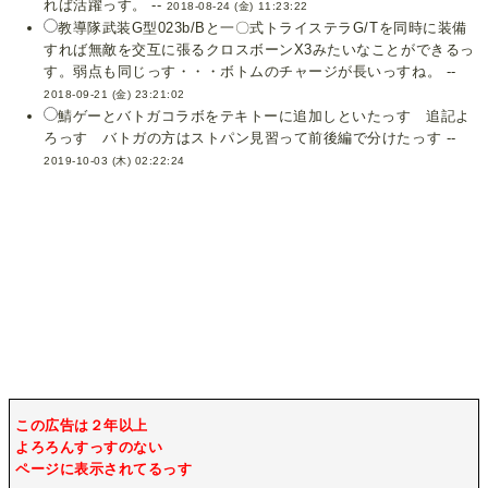
れば活躍っす。 --
2018-08-24 (金) 11:23:22
教導隊武装G型023b/Bと一〇式トライステラG/Tを同時に装備
すれば無敵を交互に張るクロスボーンX3みたいなことができるっ
す。弱点も同じっす・・・ボトムのチャージが長いっすね。 --
2018-09-21 (金) 23:21:02
鯖ゲーとバトガコラボをテキトーに追加しといたっす 追記よ
ろっす バトガの方はストパン見習って前後編で分けたっす --
2019-10-03 (木) 02:22:24
この広告は２年以上
よろろんすっすのない
ページに表示されてるっす