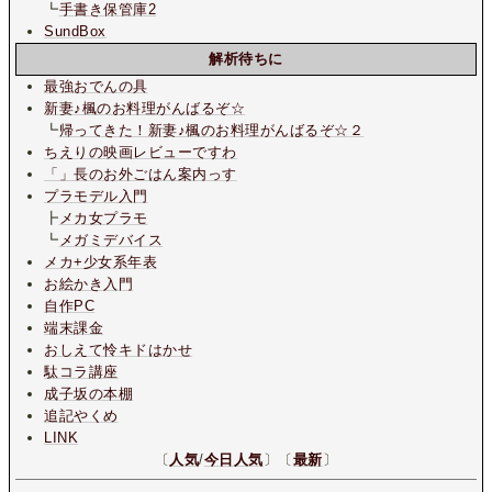
┗
手書き保管庫2
SundBox
解析待ちに
最強おでんの具
新妻♪楓のお料理がんばるぞ☆
┗
帰ってきた！新妻♪楓のお料理がんばるぞ☆２
ちえりの映画レビューですわ
「」長のお外ごはん案内っす
プラモデル入門
┣
メカ女プラモ
┗
メガミデバイス
メカ+少女系年表
お絵かき入門
自作PC
端末課金
おしえて怜キドはかせ
駄コラ講座
成子坂の本棚
追記やくめ
LINK
〔
人気
/
今日人気
〕〔
最新
〕