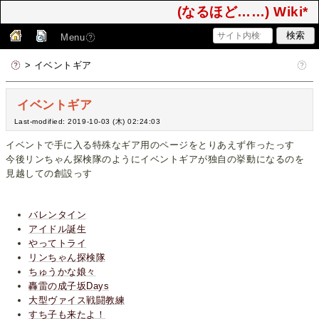
(なるほど……) Wiki*
Menu
> イベントギア
イベントギア
Last-modified: 2019-10-03 (木) 02:24:03
イベントで手に入る特殊なギア用のページをとりあえず作ったっす
今後リンちゃん探検隊のようにイベントギアが独自の挙動になるのを
見越しての創設っす
バレンタイン
アイドル誕生
やってトライ
リンちゃん探検隊
ちゅうかな娘々
轟雷の成子坂Days
大型ヴァイス戦闘教練
すち子も来たよ！