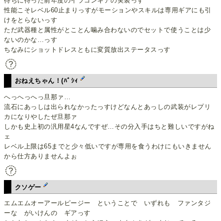
待ちに待った前年度のイラコンギアの実装っす
性能こそレベル60止まりっすがモーションやスキルは専用ギアにも引
けをとらないっす
ただ武器種と属性がとことん噛み合わないのでセットで使うことは少
ないのかな…っす
ちなみにショットドレスともに変質放出ステータスっす
おねえちゃん！(ﾊﾞｼｨ
へっへっへっ旦那ァ…
流石にあっしは出られなかったっすけどなんとあっしの武装がレプリ
カになりやしたぜ旦那ァ
しかも史上初の汎用星4なんですぜ…その分入手はちと難しいですがね
ェ
レベル上限は65までと少々低いですが専用を食うわけにもいきません
から仕方ありませんよぉ
クソゲー
エムエムオーアールピージー ということで いずれも ファンタジ
ーな がいけんの ギアっす