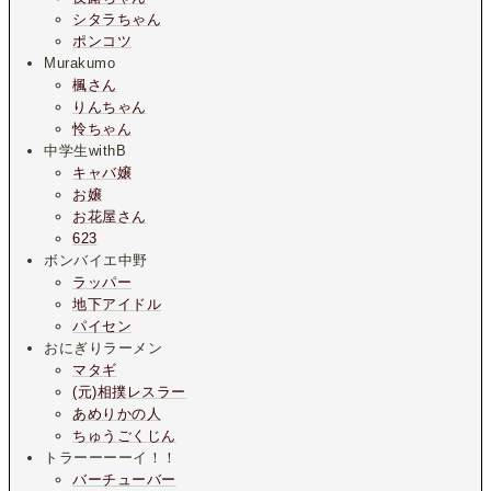
シタラちゃん
ポンコツ
Murakumo
楓さん
りんちゃん
怜ちゃん
中学生withB
キャバ嬢
お嬢
お花屋さん
623
ボンバイエ中野
ラッパー
地下アイドル
パイセン
おにぎりラーメン
マタギ
(元)相撲レスラー
あめりかの人
ちゅうごくじん
トラーーーーイ！！
バーチューバー