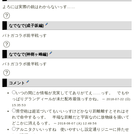
よろには実際の銃はわからないっす……
なでなで(成子坂編)
バトガコラボ前半戦っす
なでなで(神樹ヶ峰編)
バトガコラボ後半戦っす
コメント
いつの間にか情報が充実しててありがてえ……っす。 でもや
っぱりグランディールが未だ配布最強っすかね。 --
2018-07-22 (日)
15:35:53
滑空砲は超近づいてもいいっすけどかなり距離離すとそれはそ
れで命中するっす。 半端な距離だと宇宙なのに放物線を描いて
どこかに消えるっす。 --
2018-08-07 (火) 12:49:56
アルニタクいいっすね 使いやすいし設定通りジニーに持たせ