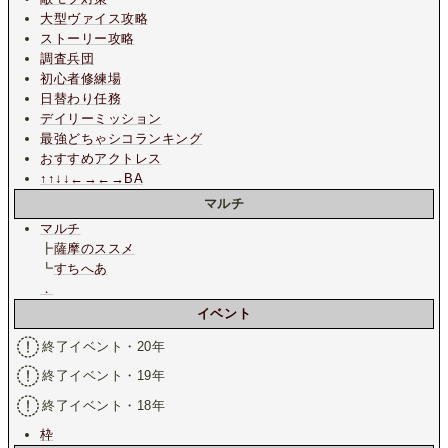
大型ヴァイス攻略
ストーリー攻略
調査兵団
初心者修練場
日替わり任務
デイリーミッション
最強どちゃシコランキング
おすすめアクトレス
↑↑↓↓←→←→BA
マルチ
マルチ
┣
薩摩のススメ
┗
すちへあ
．
イベント
終了イベント・20年
終了イベント・19年
終了イベント・18年
枠