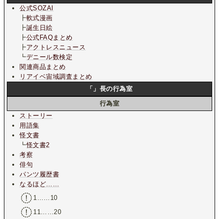
公式SOZAI
┣
軟式漫画
┣
誕生日絵
┣
公式FAQまとめ
┣
アクトレスニュース
┗
デニール数検定
関連商品まとめ
リアイベ宙域調査まとめ
「」長の行為室
行為室
ストーリー
用語集
怪文書
┗
怪文書2
考察
俳句
パンツ履歴書
なるほど……
1……10
11……20