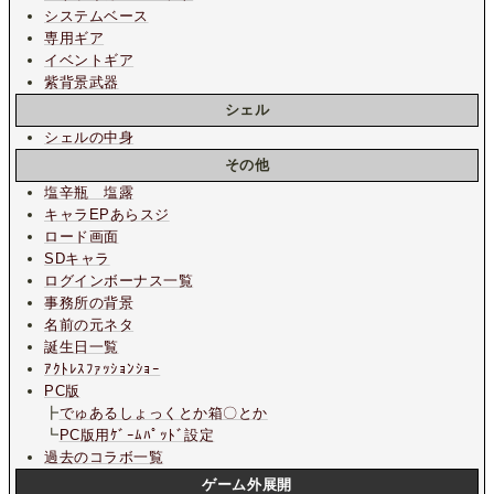
システムベース
専用ギア
イベントギア
紫背景武器
シェル
シェルの中身
その他
塩辛瓶 塩露
キャラEPあらスジ
ロード画面
SDキャラ
ログインボーナス一覧
事務所の背景
名前の元ネタ
誕生日一覧
ｱｸﾄﾚｽﾌｧｯｼｮﾝｼｮｰ
PC版
┣
でゅあるしょっくとか箱〇とか
┗
PC版用ｹﾞｰﾑﾊﾟｯﾄﾞ設定
過去のコラボ一覧
ゲーム外展開