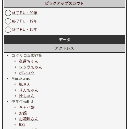
ピックアップスカウト
終了PU・20年
終了PU・19年
終了PU・18年
データ
アクトレス
コクリコ坂製作所
夜露ちゃん
シタラちゃん
ポンコツ
Murakumo
楓さん
りんちゃん
怜ちゃん
中学生withB
キャバ嬢
お嬢
お花屋さん
623