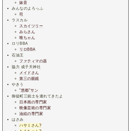
妹音
みんなのよろっふ
司
ラスカル
スカイツリー
みらさん
唯ちゃん
ロリBBA
リロBBA
石油王
ファティマの器
協力 成子天神社
メイドさん
第三の眼鏡
やきう
"悠都"サン
御徒町三銃士を連れてきたよ
日本画の専門家
映像芸術の専門家
油絵の専門家
はさみ
ハサミさん
?