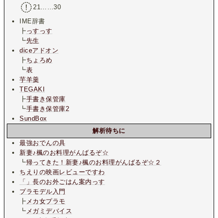
21……30
IME辞書
┣
っすっす
┗
先生
diceアドオン
┣
ちょろめ
┗
表
芋羊羹
TEGAKI
┣
手書き保管庫
┗
手書き保管庫2
SundBox
解析待ちに
最強おでんの具
新妻♪楓のお料理がんばるぞ☆
┗
帰ってきた！新妻♪楓のお料理がんばるぞ☆２
ちえりの映画レビューですわ
「」長のお外ごはん案内っす
プラモデル入門
┣
メカ女プラモ
┗
メガミデバイス