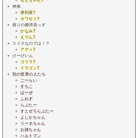
もえちゃん
?
神南
便利屋
?
カワセミ
?
残りの郷湾高っす
かなみ
?
えでん
?
スイスなのでは！？
アディ
?
けーびいん
ゴリラ
?
ドラゴン
?
別の世界の人たち
ごーらい
すちこ
ばーぜ
ふれず
らぷたー
すとぜろらぷたー
よしかちゃん
リーネちゃん
お姉ちゃん
ハルトマン