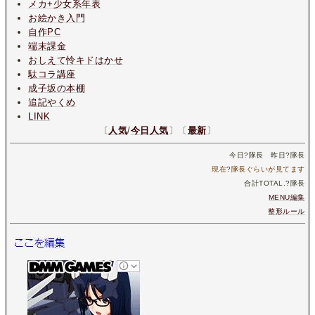
メカ+少女系年表
お絵かき入門
自作PC
端末課金
おしえて怜キドはかせ
駄コラ講座
成子坂の本棚
追記やくめ
LINK
〔
人気
/
今日人気
〕〔
最新
〕
今日
?
隊長 昨日
?
隊長
現在
?
隊長ぐらいが見てます
合計TOTAL.
?
隊長
MENU編集
整形ルール