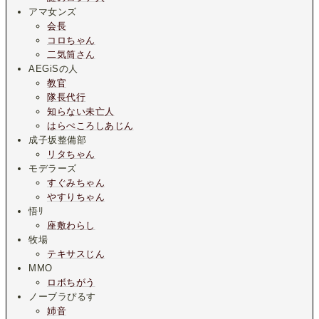
アマ女ンズ
会長
コロちゃん
二気筒さん
AEGiSの人
教官
隊長代行
知らない未亡人
はらぺころしあじん
成子坂整備部
リタちゃん
モデラーズ
すぐみちゃん
やすりちゃん
悟ﾘ
座敷わらし
牧場
テキサスじん
MMO
ロボちがう
ノーブラぴるす
姉音