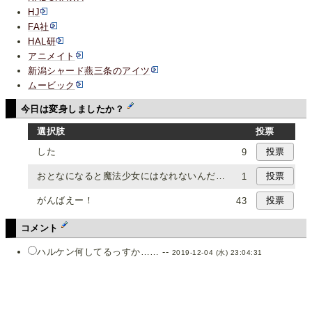
HJ
FA社
HAL研
アニメイト
新潟シャード燕三条のアイツ
ムービック
今日は変身しましたか？
選択肢
投票
した
9
おとなになると魔法少女にはなれないんだ…
1
がんばえー！
43
コメント
ハルケン何してるっすか…… --
2019-12-04 (水) 23:04:31