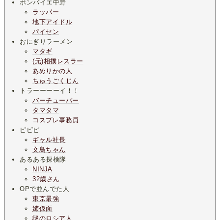
ボンバイエ中野
ラッパー
地下アイドル
パイセン
おにぎりラーメン
マタギ
(元)相撲レスラー
あめりかの人
ちゅうごくじん
トラーーーーイ！！
バーチューバー
タマタマ
コスプレ事務員
ピピピ
ギャル社長
文鳥ちゃん
あるある探検隊
NINJA
32歳さん
OPで並んでた人
東京最強
姉仮面
謎のロシア人