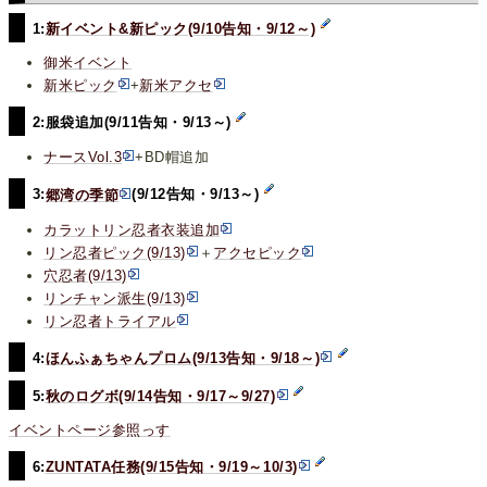
1:
新イベント&新ピック(9/10告知・9/12～)
御米イベント
新米ピック
+
新米アクセ
2:服袋追加(9/11告知・9/13～)
ナースVol.3
+BD帽追加
3:
郷湾の季節
(9/12告知・9/13～)
カラットリン忍者衣装追加
リン忍者ピック(9/13)
＋
アクセピック
穴忍者(9/13)
リンチャン派生(9/13)
リン忍者トライアル
4:
ほんふぁちゃんプロム(9/13告知・9/18～)
5:
秋のログボ(9/14告知・9/17～9/27)
イベントページ参照っす
6:
ZUNTATA任務(9/15告知・9/19～10/3)