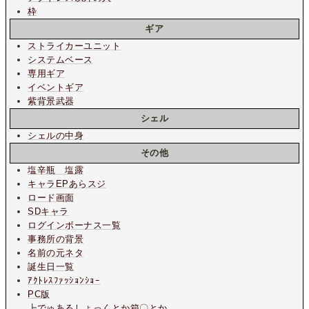
枠
ギア
ストライカーユニット
システムベース
専用ギア
イベントギア
紫背景武器
シェル
シェルの中身
その他
塩辛瓶 塩露
キャラEPあらスジ
ロード画面
SDキャラ
ログインボーナス一覧
事務所の背景
名前の元ネタ
誕生日一覧
ｱｸﾄﾚｽﾌｧｯｼｮﾝｼｮｰ
PC版
┣
でゅあるしょっくとか箱〇とか