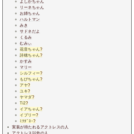
よしかちゃん
リーネちゃん
お姉ちゃん
ハルトマン
みき
サドネだよ
くるみ
むみぃ
花音ちゃん
?
詩穂ちゃん
?
かすみ
マリー
シルフィー
?
もびちゃん
?
アヤ
?
ユキ
?
ヤマダ
?
Ti2
?
イアちゃん
?
イブリー
?
ﾐｸﾀﾞﾖｰ
?
実装が待たれるアクトレスの人
アクトレス以外の人