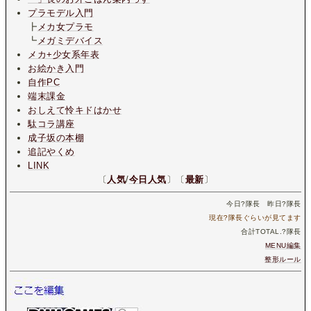
プラモデル入門
┣
メカ女プラモ
┗
メガミデバイス
メカ+少女系年表
お絵かき入門
自作PC
端末課金
おしえて怜キドはかせ
駄コラ講座
成子坂の本棚
追記やくめ
LINK
〔
人気
/
今日人気
〕〔
最新
〕
今日
?
隊長 昨日
?
隊長
現在
?
隊長ぐらいが見てます
合計TOTAL.
?
隊長
MENU編集
整形ルール