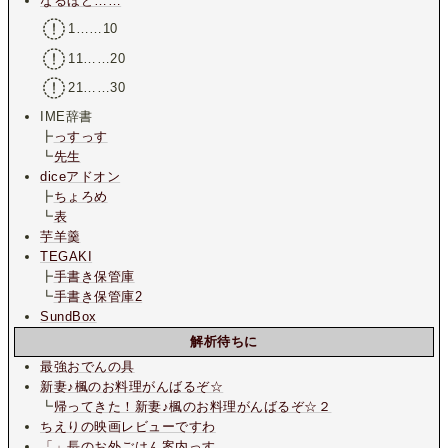
なるほど……
1……10
11……20
21……30
IME辞書
┣
っすっす
┗
先生
diceアドオン
┣
ちょろめ
┗
表
芋羊羹
TEGAKI
┣
手書き保管庫
┗
手書き保管庫2
SundBox
解析待ちに
最強おでんの具
新妻♪楓のお料理がんばるぞ☆
┗
帰ってきた！新妻♪楓のお料理がんばるぞ☆２
ちえりの映画レビューですわ
「」長のお外ごはん案内っす