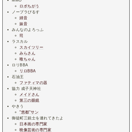
MMO
ロボちがう
ノーブラぴるす
姉音
妹音
みんなのよろっふ
司
ラスカル
スカイツリー
みらさん
唯ちゃん
ロリBBA
リロBBA
石油王
ファティマの器
協力 成子天神社
メイドさん
第三の眼鏡
やきう
"悠都"サン
御徒町三銃士を連れてきたよ
日本画の専門家
映像芸術の専門家