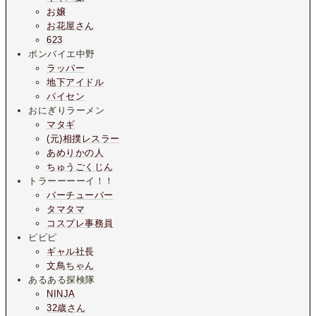
お嬢
お花屋さん
623
ボンバイエ中野
ラッパー
地下アイドル
パイセン
おにぎりラーメン
マタギ
(元)相撲レスラー
あめりかの人
ちゅうごくじん
トラーーーーイ！！
バーチューバー
タマタマ
コスプレ事務員
ピピピ
ギャル社長
文鳥ちゃん
あるある探検隊
NINJA
32歳さん