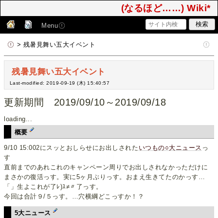
(なるほど……) Wiki*
Menu
> 残暑見舞い五大イベント
残暑見舞い五大イベント
Last-modified: 2019-09-19 (木) 15:40:57
更新期間 2019/09/10～2019/09/18
loading...
概要
9/10 15:002にスッとおしらせにお出しされた
いつもの○大ニュース
っ
す
直前までのあれこれのキャンペーン周りでお出しされなかっただけに
まさかの復活っす。実に5ヶ月ぶりっす。おまえ生きてたのかっす…
「」生よこれが了ﾚ)ｽ≠〃了っす。
今回は合計９/５っす。…穴横綱どこっすか！？
5大ニュース