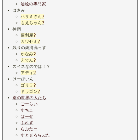
油絵の専門家
はさみ
ハサミさん
?
もえちゃん
?
神南
便利屋
?
カワセミ
?
残りの郷湾高っす
かなみ
?
えでん
?
スイスなのでは！？
アディ
?
けーびいん
ゴリラ
?
ドラゴン
?
別の世界の人たち
ごーらい
すちこ
ばーぜ
ふれず
らぷたー
すとぜろらぷたー