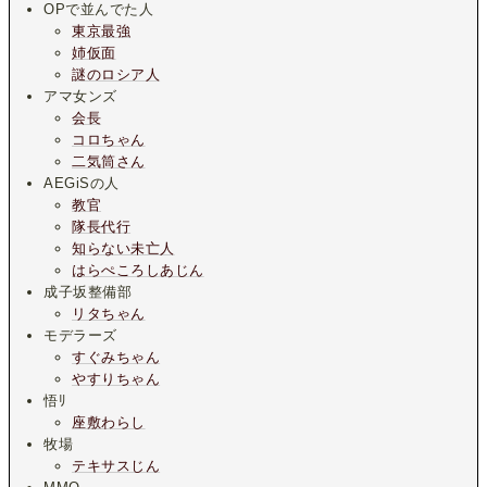
OPで並んでた人
東京最強
姉仮面
謎のロシア人
アマ女ンズ
会長
コロちゃん
二気筒さん
AEGiSの人
教官
隊長代行
知らない未亡人
はらぺころしあじん
成子坂整備部
リタちゃん
モデラーズ
すぐみちゃん
やすりちゃん
悟ﾘ
座敷わらし
牧場
テキサスじん