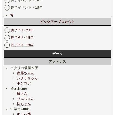
終了イベント・19年
終了イベント・18年
枠
ピックアップスカウト
終了PU・20年
終了PU・19年
終了PU・18年
データ
アクトレス
コクリコ坂製作所
夜露ちゃん
シタラちゃん
ポンコツ
Murakumo
楓さん
りんちゃん
怜ちゃん
中学生withB
キャバ嬢