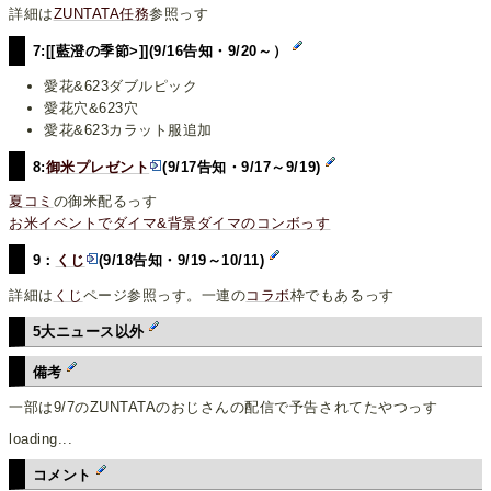
詳細は
ZUNTATA任務
参照っす
7:[[藍澄の季節>]](9/16告知・9/20～）
愛花&623ダブルピック
愛花穴&623穴
愛花&623カラット服追加
8:
御米プレゼント
(9/17告知・9/17～9/19)
夏コミ
の御米配るっす
お米イベントでダイマ&背景ダイマのコンボっす
9：
くじ
(9/18告知・9/19～10/11)
詳細は
くじ
ページ参照っす。一連の
コラボ
枠でもあるっす
5大ニュース以外
備考
一部は9/7のZUNTATAのおじさんの配信で予告されてたやつっす
loading...
コメント