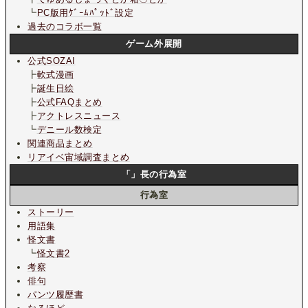
┗
PC版用ｹﾞｰﾑﾊﾟｯﾄﾞ設定
過去のコラボ一覧
ゲーム外展開
公式SOZAI
┣
軟式漫画
┣
誕生日絵
┣
公式FAQまとめ
┣
アクトレスニュース
┗
デニール数検定
関連商品まとめ
リアイベ宙域調査まとめ
「」長の行為室
行為室
ストーリー
用語集
怪文書
┗
怪文書2
考察
俳句
パンツ履歴書