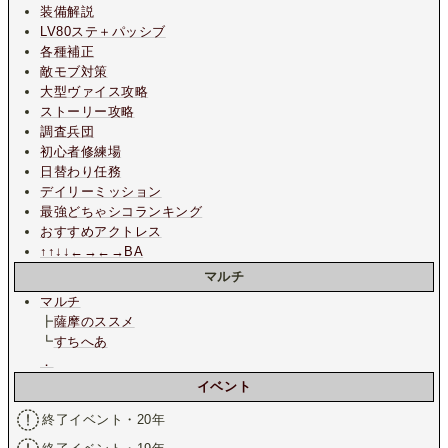
装備解説
LV80ステ＋パッシブ
各種補正
敵モブ対策
大型ヴァイス攻略
ストーリー攻略
調査兵団
初心者修練場
日替わり任務
デイリーミッション
最強どちゃシコランキング
おすすめアクトレス
↑↑↓↓←→←→BA
マルチ
マルチ
┣
薩摩のススメ
┗
すちへあ
．
イベント
終了イベント・20年