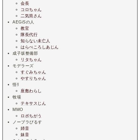
会長
コロちゃん
二気筒さん
AEGiSの人
教官
隊長代行
知らない未亡人
はらぺころしあじん
成子坂整備部
リタちゃん
モデラーズ
すぐみちゃん
やすりちゃん
悟ﾘ
座敷わらし
牧場
テキサスじん
MMO
ロボちがう
ノーブラぴるす
姉音
妹音