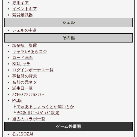
専用ギア
イベントギア
紫背景武器
シェル
シェルの中身
その他
塩辛瓶 塩露
キャラEPあらスジ
ロード画面
SDキャラ
ログインボーナス一覧
事務所の背景
名前の元ネタ
誕生日一覧
ｱｸﾄﾚｽﾌｧｯｼｮﾝｼｮｰ
PC版
┣
でゅあるしょっくとか箱〇とか
┗
PC版用ｹﾞｰﾑﾊﾟｯﾄﾞ設定
過去のコラボ一覧
ゲーム外展開
公式SOZAI