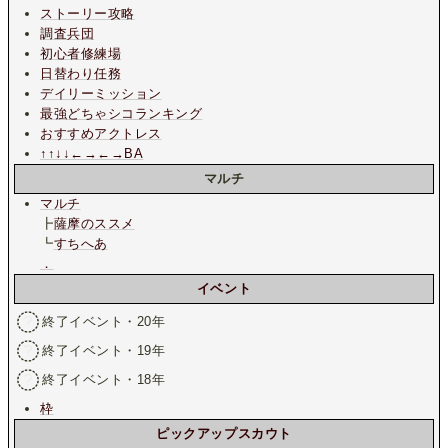
ストーリー攻略
調査兵団
初心者修練場
日替わり任務
デイリーミッション
最強どちゃシコランキング
おすすめアクトレス
↑↑↓↓←→←→BA
マルチ
マルチ
┣
薩摩のススメ
┗
すちへあ
．
イベント
終了イベント・20年
終了イベント・19年
終了イベント・18年
枠
ピックアップスカウト