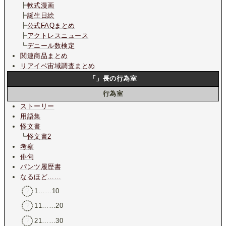
┣
軟式漫画
┣
誕生日絵
┣
公式FAQまとめ
┣
アクトレスニュース
┗
デニール数検定
関連商品まとめ
リアイベ宙域調査まとめ
「」長の行為室
行為室
ストーリー
用語集
怪文書
┗
怪文書2
考察
俳句
パンツ履歴書
なるほど……
1……10
11……20
21……30