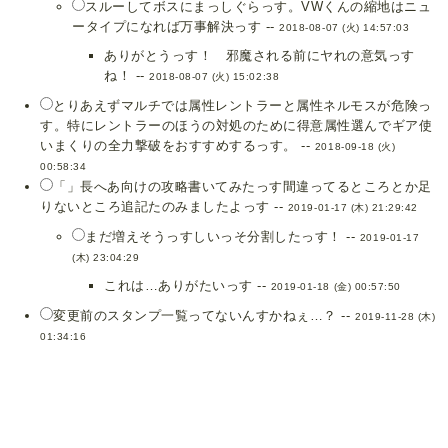
スルーしてボスにまっしぐらっす。VWくんの縮地はニュ
ータイプになれば万事解決っす --
2018-08-07 (火) 14:57:03
ありがとうっす！ 邪魔される前にヤれの意気っす
ね！ --
2018-08-07 (火) 15:02:38
とりあえずマルチでは属性レントラーと属性ネルモスが危険っ
す。特にレントラーのほうの対処のために得意属性選んでギア使
いまくりの全力撃破をおすすめするっす。 --
2018-09-18 (火)
00:58:34
「」長へあ向けの攻略書いてみたっす間違ってるところとか足
りないところ追記たのみましたよっす --
2019-01-17 (木) 21:29:42
まだ増えそうっすしいっそ分割したっす！ --
2019-01-17
(木) 23:04:29
これは…ありがたいっす --
2019-01-18 (金) 00:57:50
変更前のスタンプ一覧ってないんすかねぇ…？ --
2019-11-28 (木)
01:34:16