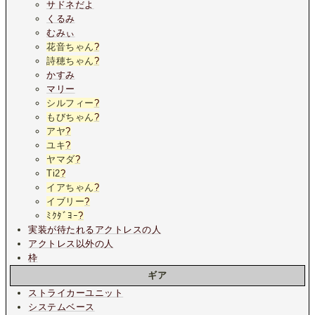
サドネだよ
くるみ
むみぃ
花音ちゃん
?
詩穂ちゃん
?
かすみ
マリー
シルフィー
?
もびちゃん
?
アヤ
?
ユキ
?
ヤマダ
?
Ti2
?
イアちゃん
?
イブリー
?
ﾐｸﾀﾞﾖｰ
?
実装が待たれるアクトレスの人
アクトレス以外の人
枠
ギア
ストライカーユニット
システムベース