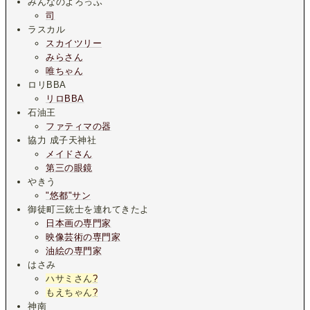
みんなのよろっふ
司
ラスカル
スカイツリー
みらさん
唯ちゃん
ロリBBA
リロBBA
石油王
ファティマの器
協力 成子天神社
メイドさん
第三の眼鏡
やきう
"悠都"サン
御徒町三銃士を連れてきたよ
日本画の専門家
映像芸術の専門家
油絵の専門家
はさみ
ハサミさん
?
もえちゃん
?
神南