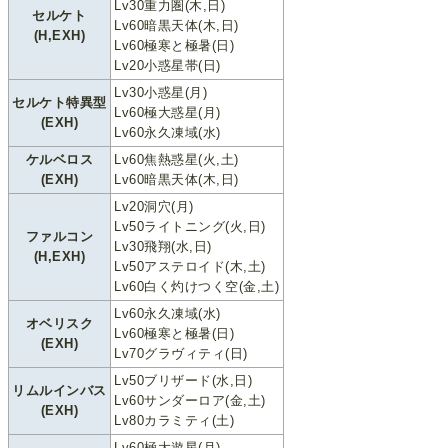
Lv30重力圏(木,日)
セルケト
Lv60暗黒天体(木,日)
(H,EXH)
Lv60極寒と極暑(日)
Lv20小惑星帯(日)
Lv30小惑星(月)
セルケト特異型
Lv60極大惑星(月)
(EXH)
Lv60永久凍域(水)
ケルベロス
Lv60焦熱惑星(火,土)
(EXH)
Lv60暗黒天体(木,日)
Lv20洞穴(月)
Lv50ライトニング(火,日)
ファルコン
Lv30飛翔(水,日)
(H,EXH)
Lv50アステロイド(木,土)
Lv60白く灼けつく空(金,土)
Lv60永久凍域(水)
オベリスク
Lv60極寒と極暑(日)
(EXH)
Lv70グラヴィティ(日)
Lv50ブリザード(水,日)
リムルインバス
Lv60サンダーロア(金,土)
(EXH)
Lv80カラミティ(土)
Lv60極大遊星(月)