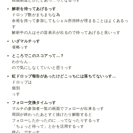
高難易度とかだとあっ…ってなるっす
解析を待ってあげるっす
ドロップ数がまちまちな為
余裕を持って参加してもシェル所持枠が埋まることはよくあるっ
す
解析中の人はその旨表示が出るので待ってあげると良いっす
いざマルチっす
省略っす
ところでこのスコアって…？
わからん…
ので気にしなくていいと思うっす
虹ドロップ報告があったけどこっちには落ちてないっす…
ドロップは
個別
っす
フォロー交換タイムっす
マルチの参加者一覧の画面でフォローが出来るっす
周回が終わったあとすぐ抜けたり解散すると
フォローしたかったのに…ってなったりするっす
「ちょっと待って」とかを活用するっす
残心…ですっす