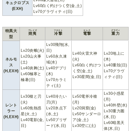
キュクロプス
Lv60白く灼けつく空(金,土)
(EXH)
Lv70グラヴィティ(日)
特異大
ブレイズ
フロスト
エレク
グラヴィ
焼夷
冷撃
電撃
重力
型
Lv30飛翔(水,
Lv20炎蛾(火)
日)
Lv40火雷大神
Lv20地上に
Lv20山火事
Lv60永久凍
ネルモ
(火)
(木)
(土)
域(水)
ス
Lv60白く灼けつ
Lv40重殻(日)
Lv40炎舞(土)
Lv40デブリ
(H,EXH)
く空(金,土)
Lv70グラヴ
Lv60極寒と
(木)
Lv30星間(金,日)
ィティ(日)
極暑(日)
Lv70カラミ
ティ(土)
Lv30小惑星
Lv30槍と刃
Lv40冷たい
Lv50電斧冷槍
(月)
(火)
刃(月)
(月)
レント
Lv40外壁(水)
Lv60焦熱惑
Lv20氷点下
Lv20洞窟(金)
ラー
Lv30重力圏
星(火,土)
(水,土)
Lv50サンダーロ
(H,EXH)
(木,日)
Lv40電影(金,
Lv50ブリザ
ア(金,土)
Lv60暗黒天
日)
ード(水,日)
Lv30空に(土)
体(木,日)