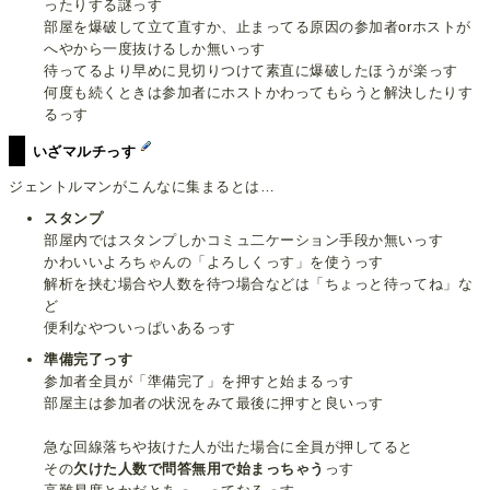
ったりする謎っす
部屋を爆破して立て直すか、止まってる原因の参加者orホストが
へやから一度抜けるしか無いっす
待ってるより早めに見切りつけて素直に爆破したほうが楽っす
何度も続くときは参加者にホストかわってもらうと解決したりす
るっす
いざマルチっす
ジェントルマンがこんなに集まるとは…
スタンプ
部屋内ではスタンプしかコミュ二ケーション手段か無いっす
かわいいよろちゃんの「よろしくっす」を使うっす
解析を挟む場合や人数を待つ場合などは「ちょっと待ってね」な
ど
便利なやついっぱいあるっす
準備完了っす
参加者全員が「準備完了」を押すと始まるっす
部屋主は参加者の状況をみて最後に押すと良いっす
急な回線落ちや抜けた人が出た場合に全員が押してると
その
欠けた人数で問答無用で始まっちゃう
っす