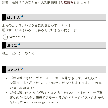
調査・高難度での立ち回りの攻略情報は
攻略情報
を参照っす
はいしん
よろのカッコいい姿を皆に見せるっす！(ﾌﾟｶｰ)
配信サービスはいろいろあるんで好きなの使うっす
ScreenCas
最後に
追記 だれか やくめ
コメント
ボス戦にもいるヴァイスワーカーが嫌すぎっす。やたらダメー
ジ貰ってると思ったらこいつのせいだったりするっす。 --
2018-
07-15 (日) 22:23:47
ボス戦のうろうろVWくんはどうしたらいいっすか？ 一応撃
破なのかボス全力撃破でスルーするのかどちらがベストかわから
ないっす --
2018-08-07 (火) 11:54:18