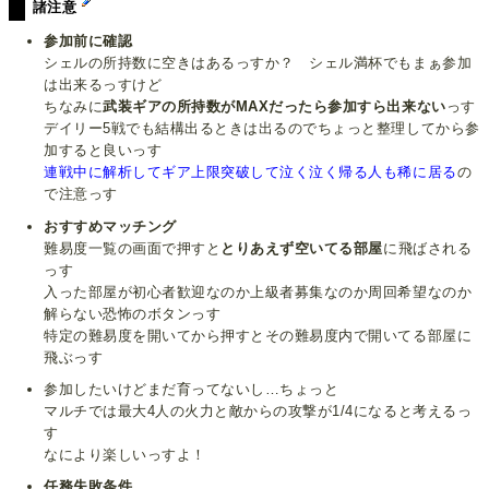
諸注意
参加前に確認
シェルの所持数に空きはあるっすか？ シェル満杯でもまぁ参加
は出来るっすけど
ちなみに
武装ギアの所持数がMAXだったら参加すら出来ない
っす
デイリー5戦でも結構出るときは出るのでちょっと整理してから参
加すると良いっす
連戦中に解析してギア上限突破して泣く泣く帰る人も稀に居る
の
で注意っす
おすすめマッチング
難易度一覧の画面で押すと
とりあえず空いてる部屋
に飛ばされる
っす
入った部屋が初心者歓迎なのか上級者募集なのか周回希望なのか
解らない恐怖のボタンっす
特定の難易度を開いてから押すとその難易度内で開いてる部屋に
飛ぶっす
参加したいけどまだ育ってないし…ちょっと
マルチでは最大4人の火力と敵からの攻撃が1/4になると考えるっ
す
なにより楽しいっすよ！
任務失敗条件