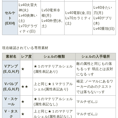
Lv40火雷大
Lv40冷たい
神(火)
Lv50電斧冷
セルケ
Lv40電影(金,日)
刃(月)
Lv40炎舞い
槍(月)
ト
Lv70カラミティ
Lv40デブリ
(土)
Lv40外壁(水,
(EXH)
(土)
(木)
Lv70グラヴ
土)
Lv40重殻(日)
ィティ(日)
現在確認されている専用素材
素材名
レア度
シェルの種類
シェルの入手場所
敵の属性と同じもの落
Vアンプ
★１のマテリアルシェル
★
ちるっす 弱点とは反対
(E,G,H,F)
(属性表記あり)
になるっす
補足:ノーマルにあるワ
Vバルブ
上と同じ★１マテリアル
★★
ーカーのみのクエスト
(E,G,H,F)
シェル(属性表記あり)
では落ちないっす
V・スケ
★１のマテリアルシェル
★
マルチぜんぶ
ール
(属性表記なし)
V・タス
上と同じ★１のマテリア
★
マルチぜんぶ
ク
ルシェル(属性表記なし)