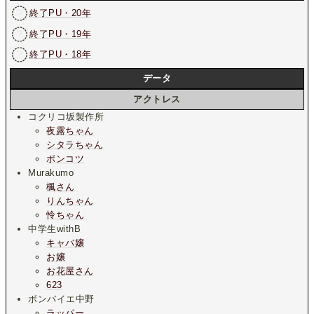
終了PU・20年
終了PU・19年
終了PU・18年
データ
アクトレス
コクリコ坂製作所
夜露ちゃん
シタラちゃん
ポンコツ
Murakumo
楓さん
りんちゃん
怜ちゃん
中学生withB
キャバ嬢
お嬢
お花屋さん
623
ボンバイエ中野
ラッパー