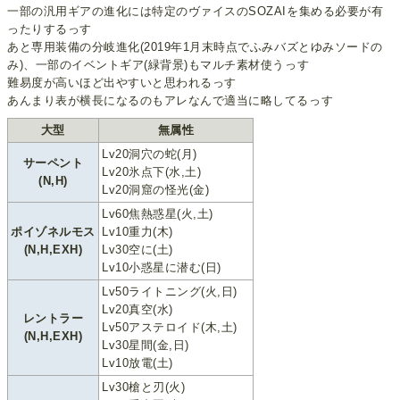
一部の汎用ギアの進化には特定のヴァイスのSOZAIを集める必要が有
ったりするっす
あと専用装備の分岐進化(2019年1月末時点でふみバズとゆみソードの
み)、一部のイベントギア(緑背景)もマルチ素材使うっす
難易度が高いほど出やすいと思われるっす
あんまり表が横長になるのもアレなんで適当に略してるっす
大型
無属性
Lv20洞穴の蛇(月)
サーペント
Lv20氷点下(水,土)
(N,H)
Lv20洞窟の怪光(金)
Lv60焦熱惑星(火,土)
ポイゾネルモス
Lv10重力(木)
(N,H,EXH)
Lv30空に(土)
Lv10小惑星に潜む(日)
Lv50ライトニング(火,日)
Lv20真空(水)
レントラー
Lv50アステロイド(木,土)
(N,H,EXH)
Lv30星間(金,日)
Lv10放電(土)
Lv30槍と刃(火)