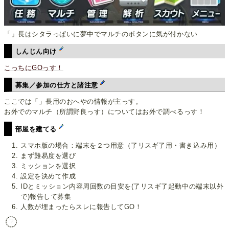
「」長はシタラっぱいに夢中でマルチのボタンに気が付かない
しんじん向け
こっちにGOっす！
募集／参加の仕方と諸注意
ここでは「」長用のおへやの情報が主っす。
お外でのマルチ（所謂野良っす）についてはお外で調べるっす！
部屋を建てる
スマホ版の場合：端末を２つ用意（了リスギ了用・書き込み用）
まず難易度を選び
ミッションを選択
設定を決めて作成
IDとミッション内容周回数の目安を(了リスギ了起動中の端末以外
で)報告して募集
人数が埋まったらスレに報告してGO！