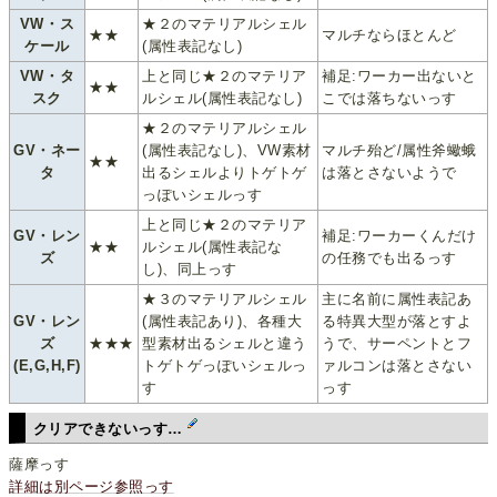
VW・ス
★２のマテリアルシェル
★★
マルチならほとんど
ケール
(属性表記なし)
VW・タ
上と同じ★２のマテリア
補足:ワーカー出ないと
★★
スク
ルシェル(属性表記なし)
こでは落ちないっす
★２のマテリアルシェル
GV・ネー
(属性表記なし)、VW素材
マルチ殆ど/属性斧蠍蛾
★★
タ
出るシェルよりトゲトゲ
は落とさないようで
っぽいシェルっす
上と同じ★２のマテリア
GV・レン
補足:ワーカーくんだけ
★★
ルシェル(属性表記な
ズ
の任務でも出るっす
し)、同上っす
★３のマテリアルシェル
主に名前に属性表記あ
GV・レン
(属性表記あり)、各種大
る特異大型が落とすよ
ズ
★★★
型素材出るシェルと違う
うで、サーペントとフ
(E,G,H,F)
トゲトゲっぽいシェルっ
ァルコンは落とさない
す
っす
クリアできないっす…
薩摩っす
詳細は別ページ参照っす