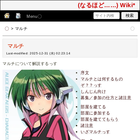
(なるほど……) Wiki*
Menu
> マルチ
マルチ
Last-modified: 2025-12-31 (水) 02:23:14
マルチについて解説するっす
序文
マルチとは何するもの
ぞ？？っす
しんじん向け
募集／参加の仕方と諸注意
部屋を建てる
部屋に参加する
部屋を建ててもらう
諸注意
いざマルチっす