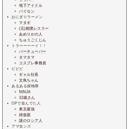
地下アイドル
パイセン
おにぎりラーメン
マタギ
(元)相撲レスラー
あめりかの人
ちゅうごくじん
トラーーーーイ！！
バーチューバー
タマタマ
コスプレ事務員
ピピピ
ギャル社長
文鳥ちゃん
あるある探検隊
NINJA
32歳さん
OPで並んでた人
東京最強
姉仮面
謎のロシア人
アマ女ンズ