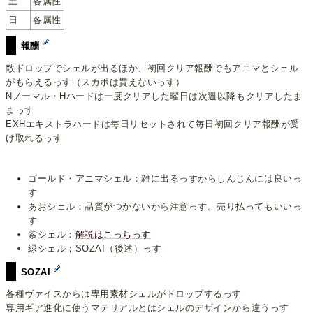
土
各属性
日
各属性
報酬
敵ドロップでシェルが出るほか、初回クリア報酬でもアニマとシェル
がもらえるっす（スカポは貰えないっす）
Nノーマル・Hハードは一度クリアした曜日は次週以降もクリアしたま
まっす
EXHエキストラハードは毎日リセットされて毎日初回クリア報酬が受
け取れるっす
ゴールド・アニマシェル：雑に出るっすからしんじんには良いっ
す
あおシェル：品質がつかないから注意っす。売り払ってもいいっ
す
紫シェル：
解説はこっちっす
緑シェル；SOZAI（後述）っす
SOZAI
各種ヴァイスからは専用素材シェルがドロップするっす
専用ギア進化に使うマテリアルとはシェルのデザインから違うっす