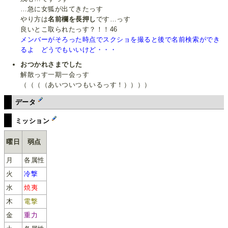
…急に女狐が出てきたっす
やり方は
名前欄を長押し
です…っす
良いとこ取られたっす？！！46
メンバーがそろった時点でスクショを撮ると後で名前検索ができ
るよ どうでもいいけど・・・
おつかれさまでした
解散っす一期一会っす
（（（（あいついつもいるっす！））））
データ
ミッション
曜日
弱点
月
各属性
火
冷撃
水
焼夷
木
電撃
金
重力