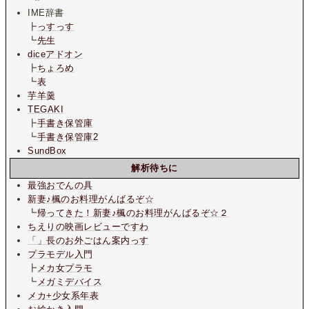
IME辞書
┣
っすっす
┗
先生
diceアドオン
┣
ちょろめ
┗
表
芋羊羹
TEGAKI
┣
手書き保管庫
┗
手書き保管庫2
SundBox
解析待ちに
最強おでんの具
新妻♪楓のお料理がんばるぞ☆
┗
帰ってきた！新妻♪楓のお料理がんばるぞ☆２
ちえりの映画レビューですわ
「」長のお外ごはん案内っす
プラモデル入門
┣
メカ女プラモ
┗
メガミデバイス
メカ+少女系年表