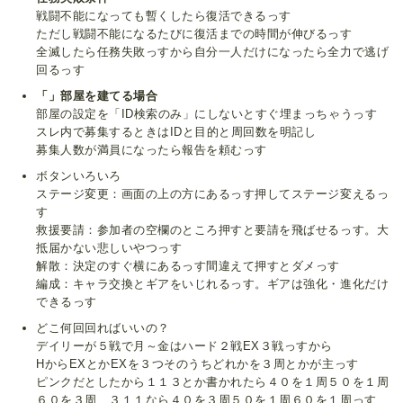
戦闘不能になっても暫くしたら復活できるっす
ただし戦闘不能になるたびに復活までの時間が伸びるっす
全滅したら任務失敗っすから自分一人だけになったら全力で逃げ
回るっす
「」部屋を建てる場合
部屋の設定を「ID検索のみ」にしないとすぐ埋まっちゃうっす
スレ内で募集するときはIDと目的と周回数を明記し
募集人数が満員になったら報告を頼むっす
ボタンいろいろ
ステージ変更：画面の上の方にあるっす押してステージ変えるっ
す
救援要請：参加者の空欄のところ押すと要請を飛ばせるっす。大
抵届かない悲しいやつっす
解散：決定のすぐ横にあるっす間違えて押すとダメっす
編成：キャラ交換とギアをいじれるっす。ギアは強化・進化だけ
できるっす
どこ何回回ればいいの？
デイリーが５戦で月～金はハード２戦EX３戦っすから
HからEXとかEXを３つそのうちどれかを３周とかが主っす
ピンクだとしたから１１３とか書かれたら４０を１周５０を１周
６０を３周、３１１なら４０を３周５０を１周６０を１周っす