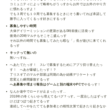
コミュニティによって略称ちがうっすからお外ではお外のやり方
に慣れるっすよ！
でも３周でも１０周でも募集するときにそう書いてれば承諾して
勝手に入ってくるっす好きにするっす
募集しやすい時間
大体デイリーミッションの更新がある0時前後に活発っす
後発の20時マルチもそこそこ盛んっす
それ以外の時間でも募集してみたら暇な「」長が遊びに来てくれ
るっす
キックって無いの
無いっすね…
へあたてたっす！ スレで募集するためにアプリ切り替えたっ
す！ へあが爆破したっす！？
了リスギ了のマルチ部屋は同期の為か結構デリケートっす
窓変えた瞬間爆散するっす
へあ募集や埋まり報告はゲームと別の端末やPCで
やるっす！
なんか途中でロードが止まったっす…
2018年の冬くらいから増えてるバグ？っす。一度治したはずっす
けどぽつぽつ起きてるっす
連続してへやをたてても参加者との相性次第で起きたり起きなか