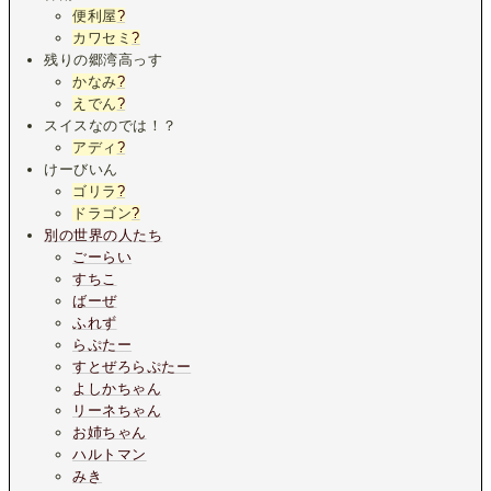
便利屋
?
カワセミ
?
残りの郷湾高っす
かなみ
?
えでん
?
スイスなのでは！？
アディ
?
けーびいん
ゴリラ
?
ドラゴン
?
別の世界の人たち
ごーらい
すちこ
ばーぜ
ふれず
らぷたー
すとぜろらぷたー
よしかちゃん
リーネちゃん
お姉ちゃん
ハルトマン
みき