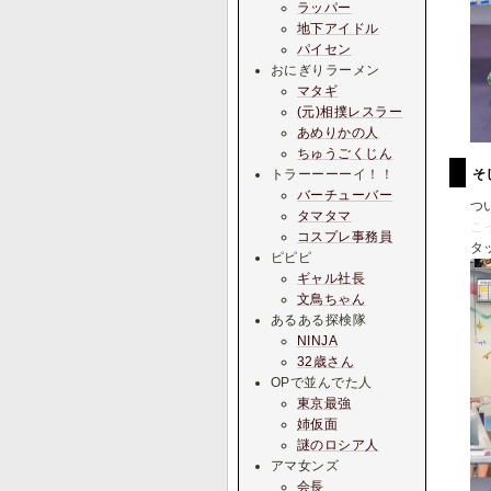
ラッパー
地下アイドル
パイセン
おにぎりラーメン
マタギ
(元)相撲レスラー
あめりかの人
ちゅうごくじん
そ
トラーーーーイ！！
バーチューバー
つ
タマタマ
こ
コスプレ事務員
タ
ピピピ
ギャル社長
文鳥ちゃん
あるある探検隊
NINJA
32歳さん
OPで並んでた人
東京最強
姉仮面
謎のロシア人
アマ女ンズ
会長