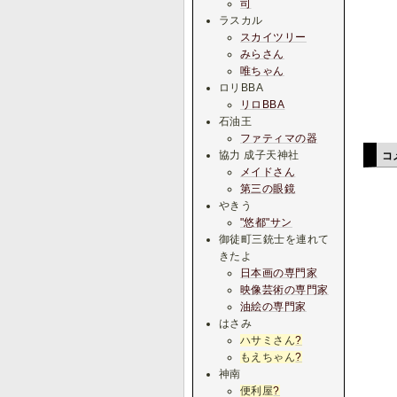
司
ラスカル
スカイツリー
みらさん
唯ちゃん
ロリBBA
リロBBA
石油王
ファティマの器
協力 成子天神社
コ
メイドさん
第三の眼鏡
やきう
"悠都"サン
御徒町三銃士を連れて
きたよ
日本画の専門家
映像芸術の専門家
油絵の専門家
はさみ
ハサミさん
?
もえちゃん
?
神南
便利屋
?