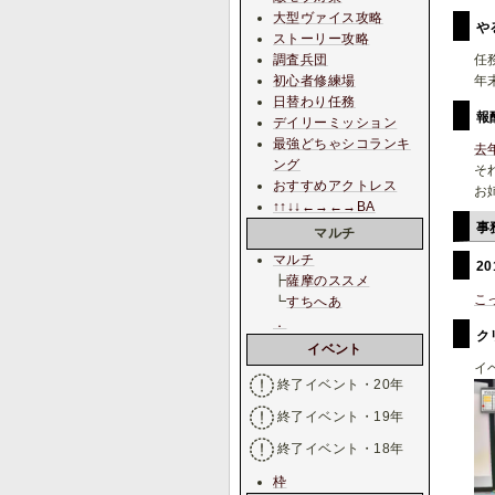
大型ヴァイス攻略
や
ストーリー攻略
調査兵団
任
初心者修練場
年
日替わり任務
報
デイリーミッション
最強どちゃシコランキ
去
ング
そ
おすすめアクトレス
お
↑↑↓↓←→←→BA
事
マルチ
マルチ
2
┣
薩摩のススメ
こ
┗
すちへあ
．
ク
イベント
イ
終了イベント・20年
終了イベント・19年
終了イベント・18年
枠