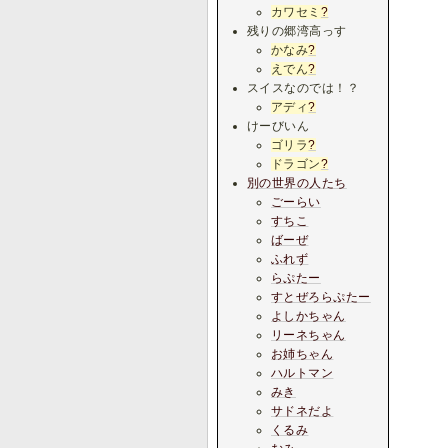
カワセミ
?
残りの郷湾高っす
かなみ
?
えでん
?
スイスなのでは！？
アディ
?
けーびいん
ゴリラ
?
ドラゴン
?
別の世界の人たち
ごーらい
すちこ
ばーぜ
ふれず
らぷたー
すとぜろらぷたー
よしかちゃん
リーネちゃん
お姉ちゃん
ハルトマン
みき
サドネだよ
くるみ