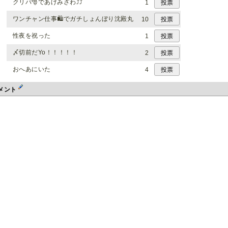
クリパ🎅であげみざわ⤴️⤴️
1
ワンチャン仕事🛍️でガチしょんぼり沈殿丸
10
性夜を祝った
1
〆切前だYo！！！！！
2
おへあにいた
4
メント