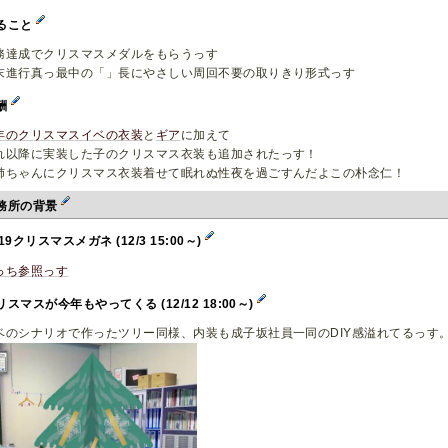
ること
務達成でクリスマスメダルをもらうっす
末進行真っ最中の「」長にやさしい周回不要の取りきり形式っす
酬
年のクリスマスイベの衣装
と
ギア
に加えて
れ以降に実装した子のクリスマス衣装も追加されたっす！
姉ちゃんにクリスマス衣装着せて眠れぬ性夜を過ごすんだよこの朴念仁！
務所の背景
019クリスマスメガネ (12/3 15:00～)
っち参照っす
リスマスが今年もやってくる (12/12 18:00～)
ベのシナリオで作ったツリー同様、内装も成子坂社員一同のDIY感溢れてるっす