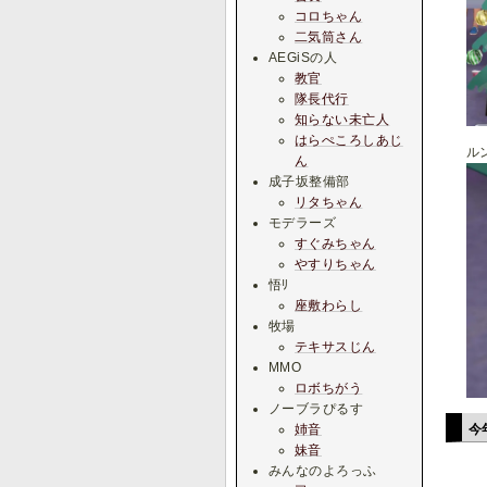
コロちゃん
二気筒さん
AEGiSの人
教官
隊長代行
知らない未亡人
はらぺころしあじ
ル
ん
成子坂整備部
リタちゃん
モデラーズ
すぐみちゃん
やすりちゃん
悟ﾘ
座敷わらし
牧場
テキサスじん
MMO
ロボちがう
ノーブラぴるす
今
姉音
妹音
みんなのよろっふ