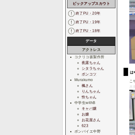
ピックアップスカウト
終了PU・20年
終了PU・19年
終了PU・18年
データ
アクトレス
コクリコ坂製作所
夜露ちゃん
シタラちゃん
は
ポンコツ
Murakumo
こ
楓さん
本
りんちゃん
怜ちゃん
中学生withB
キャバ嬢
お嬢
お花屋さん
623
ボンバイエ中野