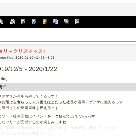
ョリ～クリスマッス♪
-modified: 2020-01-10 (金) 23:48:03
019/12/5～2020/1/22
ding...
要
リスマスが今年もやってくるっす！
年お預けを食らってマジ萎えぽよだった社長
が雪辱アゲアゲに燃えるっす
と磐田さんの整備屋魂も燃えるっす
ピソード後半開始は
イベントを一つ挟んで
12/17からっす
んなツリーが完成するのか楽しみっすね！
う…実際に後半が始まるまではよろ達はこう無邪気に考えていたっす
もやあんなものが出来ようとは…