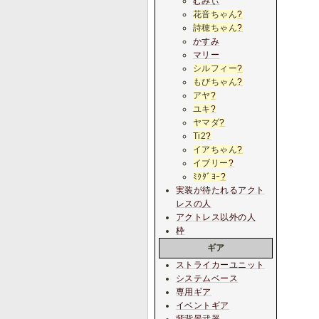
むみぃ
花音ちゃん
?
詩穂ちゃん
?
かすみ
マリー
シルフィー
?
もびちゃん
?
アヤ
?
ユキ
?
ヤマダ
?
Ti2
?
イアちゃん
?
イブリー
?
ﾐｸﾀﾞﾖｰ
?
実装が待たれるアクト
レスの人
アクトレス以外の人
枠
ギア
ストライカーユニット
システムベース
専用ギア
イベントギア