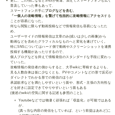
更に、この頃になるとSNSが発達、加えてスマートフォンも広く
普及していった事もあって、
スマートフォン片手に
ブログなどを含む、
「一個人の攻略情報」を繋げて包括的に攻略情報にアクセス
する
ことが容易になった。
何なら閲覧に限らず動画投稿などで情報発信も容易になったた
め、
ユーザーサイドの情報発信は文章のみ(或いは少しの画像)から
動画などを含めたグラフィカルなものへと変化を遂げていく。
特にSNSについてはハード側で動画やスクリーンショットを連携
投稿する機能があったりするので、
個人ブログなどを抑えて情報発信のスタンダードな手段に変わっ
ていった。
攻略情報の発信者の側からすると、大手wikiに寄稿するよりも、
見る人数自体は仮に少なくとも、PVやコメントなどの形で反応が
ダイレクトでわかる形での発信のほうが
承認欲求などを満たしやすいという面や、形式・主張の方向性な
どを好きに設定できてやりやすいという面もある
(後述のwikiの空気に関する記述も参照のこと)。
Youtubeなどでは物凄く頑張れば「収益化」が可能ではある
が、
(真っ当な内容の発信をしていれば、という前提はあれど)こ