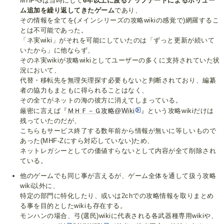
MHF-Gは当時にして
6年以上に渡るアップデートによるボリュー
ム追加を繰り返してきたゲーム
であり、
その情報を全てを(メインシリーズの攻略wikiの感覚で)網羅するこ
とは不可能であった。
「ネ実wiki」がそれを可能にしていたのは「ずっと更新が続いて
いたから」に他ならず、
そのネ実wikiが攻略wikiとしてユーザーの多くに支持されていた状
況において、
代替・移転先を無理矢理探す必要もないと判断されており、編纂
者の協力もまともに得られることはなく、
その全てがネットの海の彼方に消えてしまっている。
厳密に言えば『
ＭＨＦ－Ｇ攻略@Wiki
』という攻略wikiだけは
残っていたのだが、
こちらもサービス終了する数年前から情報が無いに等しいもので
あった(MHF-Zにすら対応していない)ため、
ネットレガシーとしての価値すらないとして内容が全て削除され
ている。
他のゲームでも同じ事が言えるが、ゲーム全体を通して扱う攻略
wiki以外に、
特定の部門に特化したり、或いは2chでの攻略情報を取りまとめ
る事を目的としたwikiも存在する。
モンハンの場合、弓(選民)wikiに代表される各武器種専用wikiや、