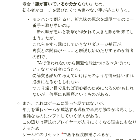
場合「
誰が書いているか分からない
」ため、
初心者がコーチを選びたくても選べない事が起こりうる。
モンハンで例えると、斬れ味の概念を説明するのに一
番手っ取り早いのは
「斬れ味が悪いと攻撃が弾かれて大きな隙が出来てし
まう」だが、
これらをすっ飛ばしていきなりダメージ補正が、
肉質との関係が～……と解説し始めたりするのが前者
の例で、
「TAで使われないから回避性能はつけるべきではな
い」などが後者に当たる。
勿論突き詰めて考えていけばそのような情報はいずれ
必要になるかもしれない、
つまり遠い目で見れば初心者のためになるのかもしれ
ないが、何事にも順序というものがある。
また、これはゲームに限った話ではないが、
年月を重ねゲームが成熟する過程で単純な効果が出尽くし、
複雑なものにシフトしていく傾向がある。
この辺りは新規のプレイヤーが入りにくくなる理由にもなり
えるため、
*9
ゲーム性のリセット
である程度解消されるが、