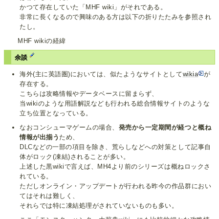
かつて存在していた「MHF wiki」がそれである。
非常に長くなるので興味のある方は以下の折りたたみを参照され
たし。
MHF wikiの経緯
余談
海外(主に英語圏)においては、似たようなサイトとして
wikia
が
存在する。
こちらは攻略情報やデータベースに留まらず、
当wikiのような用語解説なども行われる総合情報サイトのような
立ち位置となっている。
なおコンシューマゲームの場合、
発売から一定期間が経つと概ね
情報が出揃う
ため、
DLCなどの一部の項目を除き、荒らしなどへの対策として記事自
体がロック(凍結)されることが多い。
上述した黒wikiで言えば、MH4より前のシリーズは概ねロックさ
れている。
ただしオンライン・アップデートが行われる昨今の作品群におい
てはそれは難しく、
それらでは特に凍結処理がされていないものも多い。