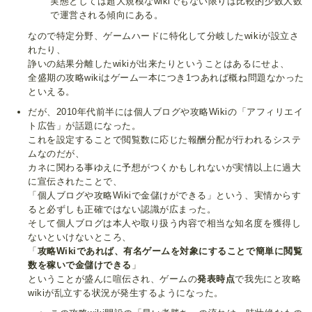
実態としては超大規模なwikiでもない限りは比較的少数人数
で運営される傾向にある。
なので特定分野、ゲームハードに特化して分岐したwikiが設立さ
れたり、
諍いの結果分離したwikiが出来たりということはあるにせよ、
全盛期の攻略wikiはゲーム一本につき1つあれば概ね問題なかった
といえる。
だが、2010年代前半には個人ブログや攻略Wikiの「アフィリエイ
ト広告」が話題になった。
これを設定することで閲覧数に応じた報酬分配が行われるシステ
ムなのだが、
カネに関わる事ゆえに予想がつくかもしれないが実情以上に過大
に宣伝されたことで、
「個人ブログや攻略Wikiで金儲けができる」という、実情からす
ると必ずしも正確ではない認識が広まった。
そして個人ブログは本人や取り扱う内容で相当な知名度を獲得し
ないといけないところ、
「
攻略Wikiであれば、有名ゲームを対象にすることで簡単に閲覧
数を稼いで金儲けできる
」
ということが盛んに喧伝され、ゲームの
発表時点
で我先にと攻略
wikiが乱立する状況が発生するようになった。