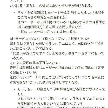
としては、
いわゆる「荒らし」の被害にあいやすい事が挙げられる。
サイトを破壊(編集したページを全部消すなど)したり機能不
全に陥らせる悪質なものもあれば、
他のユーザーから批判されているにも拘らず自身の身勝手な
(或いは無関係な)主張を延々と押し通すなど、
「荒らし」と一口に言っても多岐に渡る。
wikiサービスにおいては様々な「荒らし」対策があるが、
完全自動で荒らしを排除するシステムはなく、wiki自体が「間違
いが起こらない」のではなく、
「間違いがあってもすぐに訂正できる」事をコンセプトにおいて
いるため、
人による管理は基本不可欠となる。
管理・編集権限を持つユーザーが増えればこの手の問題には素早
く対応しやすいが、
逆にそういうユーザー同士で言い争いになっていつまでも問題に
対処できないといった事例も発生しやすくなる。
もっとも、一般論として攻略情報を書けるほどにやり込んで
おり、
それを分かりやすい文章にしつつこの手のトラブルにもある
程度対応できる人間というのは限られており、