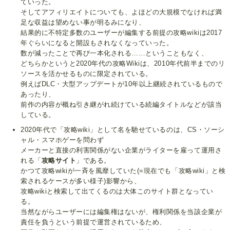
ていった。
そしてアフィリエイトについても、よほどの大規模でなければ満
足な収益は望めない事が明るみになり、
結果的に不特定多数のユーザーが編集する前提の攻略wikiは2017
年ぐらいになると開設もされなくなっていった。
数が減ったことで再び一本化される……ということもなく、
どちらかというと2020年代の攻略Wikiは、2010年代前半までのリ
ソースを活かせるものに限定されている。
例えばDLC・大型アップデートが10年以上継続されているもので
あったり、
前作の内容が概ね引き継がれ続けている続編タイトルなどが該当
している。
2020年代で「攻略wiki」として名を馳せているのは、CS・ソーシ
ャル・スマホゲーを問わず
メーカーと直接の利害関係がない企業がライターを雇って運用さ
れる「
攻略サイト
」である。
かつて攻略wikiが一斉を風靡していた(=現在でも「攻略wiki」と検
索されるケースが多い様子)影響から、
攻略wikiと検索して出てくるのは大体このサイト群となってい
る。
当然ながらユーザーには編集権はないが、権利関係を当該企業が
責任を負うという前提で運営されているため、