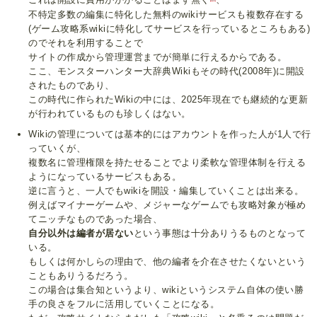
これは開設に費用がかかることはまず無く
、
不特定多数の編集に特化した無料のwikiサービスも複数存在する
(ゲーム攻略系wikiに特化してサービスを行っているところもある)
のでそれを利用することで
サイトの作成から管理運営までが簡単に行えるからである。
ここ、モンスターハンター大辞典Wikiもその時代(2008年)に開設
されたものであり、
この時代に作られたWikiの中には、2025年現在でも継続的な更新
が行われているものも珍しくはない。
Wikiの管理については基本的にはアカウントを作った人が1人で行
っていくが、
複数名に管理権限を持たせることでより柔軟な管理体制を行える
ようになっているサービスもある。
逆に言うと、一人でもwikiを開設・編集していくことは出来る。
例えばマイナーゲームや、メジャーなゲームでも攻略対象が極め
てニッチなものであった場合、
自分以外は編者が居ない
という事態は十分ありうるものとなって
いる。
もしくは何かしらの理由で、他の編者を介在させたくないという
こともありうるだろう。
この場合は集合知というより、wikiというシステム自体の使い勝
手の良さをフルに活用していくことになる。