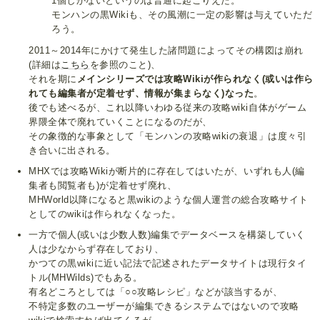
1個しかないというのは普通に起こりえた。
モンハンの黒Wikiも、その風潮に一定の影響は与えていただ
ろう。
2011～2014年にかけて発生した諸問題によってその構図は崩れ
(詳細は
こちら
を参照のこと)、
それを期に
メインシリーズでは攻略Wikiが作られなく(或いは作ら
れても編集者が定着せず、情報が集まらなく)なった
。
後でも述べるが、これ以降いわゆる従来の攻略wiki自体がゲーム
界隈全体で廃れていくことになるのだが、
その象徴的な事象として「モンハンの攻略wikiの衰退」は度々引
き合いに出される。
MHXでは攻略Wikiが断片的に存在してはいたが、いずれも人(編
集者も閲覧者も)が定着せず廃れ、
MHWorld以降になると黒wikiのような個人運営の総合攻略サイト
としてのwikiは作られなくなった。
一方で個人(或いは少数人数)編集でデータベースを構築していく
人は少なからず存在しており、
かつての黒wikiに近い記法で記述されたデータサイトは現行タイ
トル(MHWilds)でもある。
有名どころとしては「○○攻略レシピ」などが該当するが、
不特定多数のユーザーが編集できるシステムではないので攻略