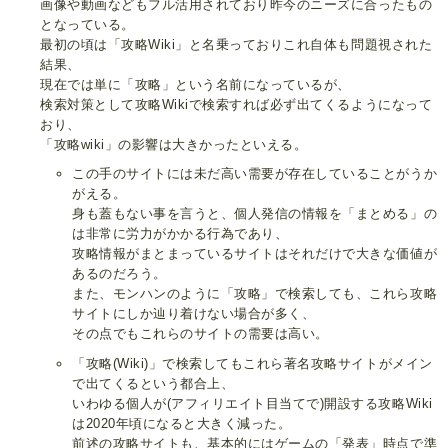
画像や動画などもフル活用されており昨今のニーズに合ったもの
となっている。
最初の頃は「攻略Wiki」と名乗っておりこれ自体も問題視された
結果、
現在では単に「攻略」という名前になっているが、
検索対策として攻略Wikiで検索すれば必ず出てくるようになって
おり、
「攻略wiki」の影響は大きかったといえる。
この手のサイトには未だ高い需要が存在していることがうか
がえる。
身も蓋もない事を言うと、個人発信の情報を「まとめる」の
は非常に労力がかかる行為であり、
攻略情報がまとまっているサイトはそれだけで大きな価値が
あるのだろう。
また、モンハンのように「攻略」で検索しても、これら攻略
サイトにしか辿り着けない場合が多く、
その点でもこれらのサイトの需要は高い。
「攻略(Wiki)」で検索してもこれら著名攻略サイトがメイン
で出てくるという都合上、
いわゆる個人が(アフィリエイト目当てで)開設する攻略Wiki
は2020年頃になると大きく減った。
前述の攻略サイトも、基本的にはゲームの「発表」時点で準