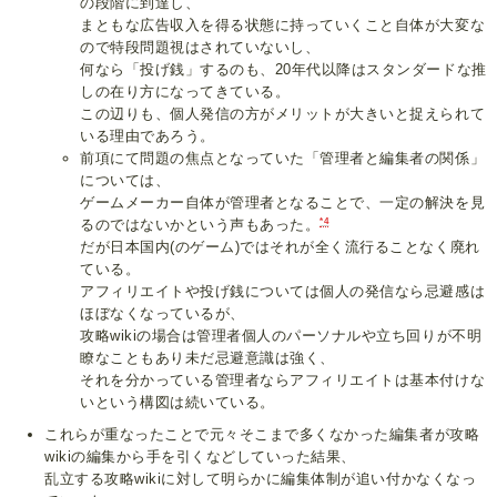
の段階に到達し、
まともな広告収入を得る状態に持っていくこと自体が大変な
ので特段問題視はされていないし、
何なら「投げ銭」するのも、20年代以降はスタンダードな推
しの在り方になってきている。
この辺りも、個人発信の方がメリットが大きいと捉えられて
いる理由であろう。
前項にて問題の焦点となっていた「管理者と編集者の関係」
については、
ゲームメーカー自体が管理者となることで、一定の解決を見
*4
るのではないかという声もあった。
だが日本国内(のゲーム)ではそれが全く流行ることなく廃れ
ている。
アフィリエイトや投げ銭については個人の発信なら忌避感は
ほぼなくなっているが、
攻略wikiの場合は管理者個人のパーソナルや立ち回りが不明
瞭なこともあり未だ忌避意識は強く、
それを分かっている管理者ならアフィリエイトは基本付けな
いという構図は続いている。
これらが重なったことで元々そこまで多くなかった編集者が攻略
wikiの編集から手を引くなどしていった結果、
乱立する攻略wikiに対して明らかに編集体制が追い付かなくなっ