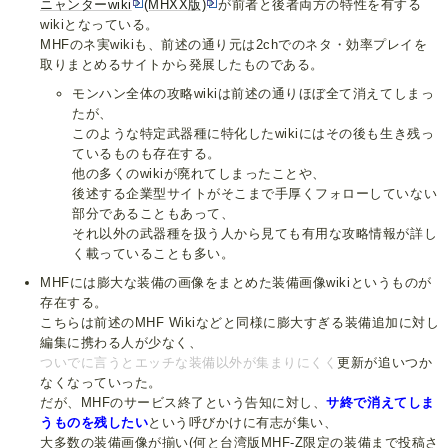
ニャンターwiki
(MHXX版)
が前者と後者両方の特性を有する
wikiとなっている。
MHFのネ実wikiも、前述の通り元は2chでのネタ・効率プレイを
取りまとめるサイトから発展したものである。
モンハン全体の攻略wikiは前述の通りほぼ全て消えてしまっ
たが、
このような特定武器種に特化したwikiにはその後も生き残っ
ているものも存在する。
他の多くのwikiが廃れてしまったことや、
後述する企業型サイトがそこまで手厚くフォローしていない
部分であることもあって、
それ以外の武器種を扱う人から見ても有用な攻略情報が詳し
く載っていることも多い。
MHFには膨大な装備の画像をまとめた装備画像wikiというものが
存在する。
こちらは前述のMHF Wikiなどと同様に膨大すぎる装備追加に対し
編集に携わる人が少なく、
ついでに言うとエッチな装備以外が集まりにくく
更新が追いつか
なくなっていった。
だが、MHFのサービス終了という告知に対し、
サ終で消えてしま
うものを残したい
という呼びかけに有志が集い、
大多数の装備画像が揃い(何と台湾版MHF-Z限定の装備まで投稿さ