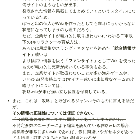
備サイトのようなものが出来、
発表された情報を掲載してまとめていくというスタイルにな
っているため、
ぽっと出の個人がWikiを作ったとしても歯牙にもかからない
状態になってしまうのも理由だろう。
ただ、企業サイトが精力的に取り扱わない(いわゆる二軍以
下の)キャラクターや育成方法、
あるいは用語集やスラング・ネタなどを絡めた
「総合情報サ
イト」
或いは
より幅広い情報を扱う
「ファンサイト」
としてWikiを使った
ものが精力的に更新が続いている事例もある。
また、企業サイトが取扱わないことが多い海外ゲームや、
いわゆる(発表時点では)マイナー或いは未知数なゲームの攻
略サイトについては、
攻略wikiが未だ強い立ち位置を保持している。
また、これは「攻略」と呼ばれるジャンルそのものに言える話だ
が、
その情報の正確性については保証できない
。
「公式監修の攻略本」ですら間違いがあったりするのだし。
不特定多数のユーザーによる編集を認めている攻略wikiの場合、
編集者が非常に多いwikiであれば、仮に間違いやガセネタがあっ
ても指摘・訂正できるのが強い利点となるが、