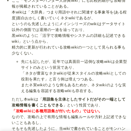
ここ「モンスターハンター大辞典wiki」にも比較的細かな攻略情
報が掲載されていることがある。
本wikiは「大辞典」つまり用語やそれに関連する事象等を(ある程
度)面白おかしく書いていくネタwikiであるが、
というのも先述したようにメインシリーズのwikiはデータサイト
以外の側面では退潮の一途を辿っており、
黒wikiのように「活字で攻略情報やシステムの詳細も記述できる
wiki」という点から、
精力的に更新が行われている攻略wikiの一つとして見られる事も
少なくない。
先にも記したが、近年では真面目一辺倒な攻略wikiは企業型
サイトのみという状況であり、
「ネタが豊富なネタwikiが従来スタイルの攻略wikiとしての
役割を果たす」と言う例は増えつつある。
またネ実wikiのような例もあるためか、ネタwikiのような笑
える編集を容認する攻略wikiも存在する。
ただし本wikiは「
用語集を主体としたサイトだがその一端として
攻略情報を書くこともできる
」という性質であり、
「攻略wikiに各種用語集が付いたもの」ではない。
なので、攻略の上で有用な情報も編集ルールや方針上記述できな
いこともあるし、
そもそも先述したように、当wikiで書かれていることがモンハン