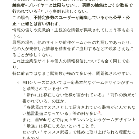
編集者=プレイヤーとは限らない
し、
実際の編集はごく少数名で
*5
行われている
という事例も珍しくない。
この場合、
不特定多数のユーザーが編集しているから公平・公
正・正確とは言い切れず
、
情報の偏りや恣意的・主観的な情報が掲載されてしまう事もあり
うる。
最悪の場合、他のサイトや前作ゲームからの丸写しであったり、
他の人が発信した情報を精査せずに盗用するなどの現象さえ起こ
ることが珍しくない。
これは企業型サイトや個人の情報発信についても全く同じであ
り、
特に前者ではなまじ閲覧数が極めて多い分、問題視されやすい。
MHシリーズにおいては一応基本的なゲームデザインがずっ
と踏襲されているせいで
「新作には存在しない仕様が書かれている」「前作の効果が
書かれている」のほか、
「各武器のオススメとして紹介されている装備がとんでもな
*6
い
地雷装備
になっている」等の例が多い
。
また、黒Wikiなどでは元々モンハンというゲームデザイン上
「最強」は存在しえないということで、
せいぜい「オススメ武器」で軽めに取り上げられる程度だっ
たものが、