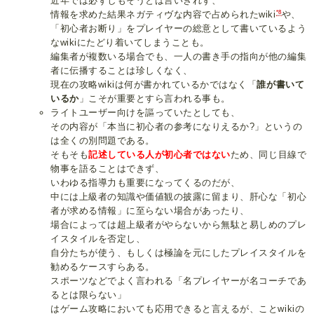
近年では必ずしもそうとは言いきれず、
*8
情報を求めた結果ネガティヴな内容で占められたwiki
や、
「初心者お断り」をプレイヤーの総意として書いているよう
なwikiにたどり着いてしまうことも。
編集者が複数いる場合でも、一人の書き手の指向が他の編集
者に伝播することは珍しくなく、
現在の攻略wikiは何が書かれているかではなく「
誰が書いて
いるか
」こそが重要とすら言われる事も。
ライトユーザー向けを謳っていたとしても、
その内容が「本当に初心者の参考になりえるか?」というの
は全くの別問題である。
そもそも
記述している人が初心者ではない
ため、同じ目線で
物事を語ることはできず、
いわゆる指導力も重要になってくるのだが、
中には上級者の知識や価値観の披露に留まり、肝心な「初心
者が求める情報」に至らない場合があったり、
場合によっては超上級者がやらないから無駄と易しめのプレ
イスタイルを否定し、
自分たちが使う、もしくは極論を元にしたプレイスタイルを
勧めるケースすらある。
スポーツなどでよく言われる「名プレイヤーが名コーチであ
るとは限らない」
はゲーム攻略においても応用できると言えるが、ことwikiの