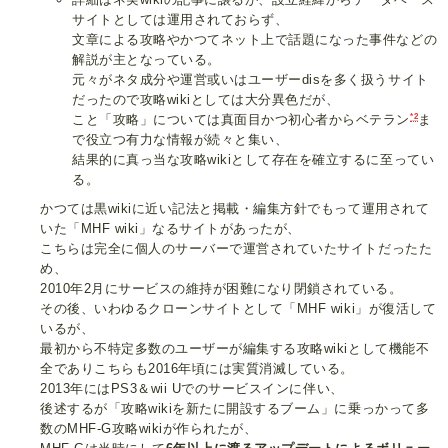
サイトとしては運用されておらず、
文章による攻略やかつてネット上で話題になった事件などの
解説が主となっている。
元々がネタ成分や運営或いはユーザーdisを多く扱うサイト
だったので攻略wikiとしては大分異色だが、
*2
こと「攻略」については真面目かつ初心者からベテラン
ま
で役立つ有力な情報が続々と集い、
結果的に真っ当な攻略wikiとして存在を確立するに至ってい
る。
かつては黒wikiに近い記法と掲載・編集方針でもって運用されて
いた「MHF wiki」なるサイトがあったが、
こちらは完全に個人のサーバーで運営されていたサイトだったた
め、
2010年2月にサービスの維持が困難になり閉鎖されている。
その後、いわゆるクローンサイトとして「MHF wiki」が復活して
いるが、
最初から不特定多数のユーザーが編集する攻略wikiとして機能不
全でありこちらも2016年頃には実質消滅している。
2013年にはPS3＆wii Uでのサービスインに伴い、
後述するが「攻略wikiを新たに開設するブーム」に乗っかって多
数のMHF-G攻略wikiが作られたが、