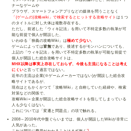
ナーなゲームや
ブラウザ、スマートフォンアプリなどの媒体を問うことなく
「(ゲームの)攻略wiki」で検索するとヒットする攻略サイト
は１つ
のタイトルに対し大体は複数存在する。
ただし、前述した「ウィキ記法」を用いて不特定多数の執筆が可
能な前提で個人が開設した、
いわゆる「狭義の攻略Wiki」は
極めて少ない
。
ゲームによっては
皆無
であり、後述するがモンハンについても、
上記の「ウィキ記法」を用いて不特定多数の執筆が可能な前提で
個人が開設した総合攻略サイトは、
MHX以降は事実上存在しておらず、今後も主流になることは考え
にくい
と言って過言ではない。
近年の主流は企業(※ゲームメーカーではない)が開設した総合攻
略サイトであるが、
現在はともかくかつて「攻略Wiki」と自称していた経緯や、検索
対策などの関係で、
攻略Wiki＝企業が開設した総合攻略サイトを指してしまっている
人も少なくはない。
これについては「変遷と問題点」の項で触れる。
2008～2010年代中盤ぐらいまでは、個人が開設したWikiが非常に
人気があった。
*1