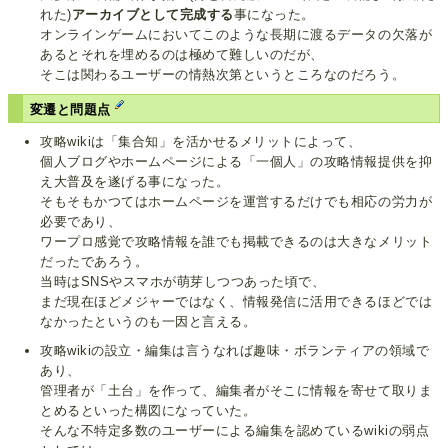
れた)
アーカイブとして完成する
事になった。
オンラインゲームにおいてこのような長期に渡るデータの欠落が
あるとそれを埋めるのは極めて難しいのだが、
そこは関わるユーザーの情熱次第というところなのだろう。
変遷と問題点
攻略wikiは「集合知」を活かせるメリットによって、
個人ブログやホームページによる「一個人」の攻略情報提供を抑
え大普及を遂げる事になった。
そもそもかつてはホームページを運営するだけでも相応の労力が
必要であり、
ワープロ感覚で攻略情報を誰でも掲載できるのは大きなメリット
だったであろう。
当時はSNSやスマホが萌芽しつつあった頃で、
まだ現在ほどメジャーではなく、情報発信に活用できるほどでは
なかったというのも一因と言える。
攻略wikiの設立・編集は言うなれば趣味・ボランティアの領域で
あり、
管理者が「土台」を作って、編集者がそこに情報を寄せて取りま
とめるといった構図になっていた。
そんな不特定多数のユーザーによる編集を認めているwikiの弱点