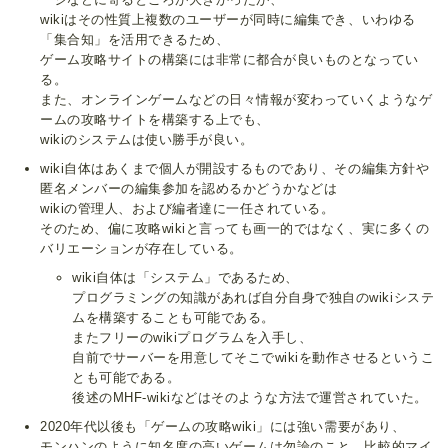
wikiはその性質上複数のユーザーが同時に編集でき、いわゆる
「集合知」を活用できるため、
ゲーム攻略サイトの構築には非常に都合が良いものとなってい
る。
また、オンラインゲームなどの日々情報が変わっていくようなゲ
ームの攻略サイトを構築する上でも、
wikiのシステムは使い勝手が良い。
wiki自体はあくまで個人が開設するものであり、その編集方針や
匿名メンバーの編集参加を認めるかどうかなどは
wikiの管理人、および編者達に一任されている。
そのため、偏に攻略wikiと言っても画一的ではなく、実に多くの
バリエーションが存在している。
wiki自体は「システム」であるため、
プログラミングの知識があれば自分自身で独自のwikiシステ
ムを構築することも可能である。
またフリーのwikiプログラムを入手し、
自前でサーバーを用意してそこでwikiを動作させるというこ
とも可能である。
後述のMHF-wikiなどはそのような方法で運営されていた。
2020年代以後も「ゲームの攻略wiki」には強い需要があり、
モンハンのように知名度の高いゲームは勿論のこと、比較的マイ