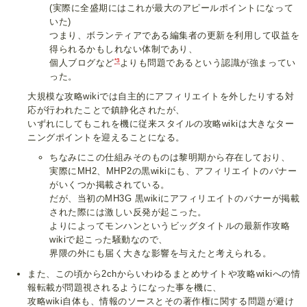
(実際に全盛期にはこれが最大のアピールポイントになって
いた)
つまり、ボランティアである編集者の更新を利用して収益を
得られるかもしれない体制であり、
*3
個人ブログなど
よりも問題であるという認識が強まってい
った。
大規模な攻略wikiでは自主的にアフィリエイトを外したりする対
応が行われたことで鎮静化されたが、
いずれにしてもこれを機に従来スタイルの攻略wikiは大きなター
ニングポイントを迎えることになる。
ちなみにこの仕組みそのものは黎明期から存在しており、
実際にMH2、MHP2の黒wikiにも、アフィリエイトのバナー
がいくつか掲載されている。
だが、当初のMH3G 黒wikiにアフィリエイトのバナーが掲載
された際には激しい反発が起こった。
よりによってモンハンというビッグタイトルの最新作攻略
wikiで起こった騒動なので、
界隈の外にも届く大きな影響を与えたと考えられる。
また、この頃から2chからいわゆるまとめサイトや攻略wikiへの情
報転載が問題視されるようになった事を機に、
攻略wiki自体も、情報のソースとその著作権に関する問題が避け