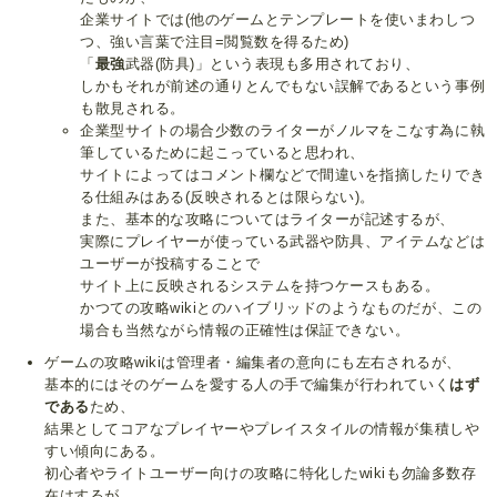
企業サイトでは(他のゲームとテンプレートを使いまわしつ
つ、強い言葉で注目=閲覧数を得るため)
「
最強
武器(防具)」という表現も多用されており、
しかもそれが前述の通りとんでもない誤解であるという事例
も散見される。
企業型サイトの場合少数のライターがノルマをこなす為に執
筆しているために起こっていると思われ、
サイトによってはコメント欄などで間違いを指摘したりでき
る仕組みはある(反映されるとは限らない)。
また、基本的な攻略についてはライターが記述するが、
実際にプレイヤーが使っている武器や防具、アイテムなどは
ユーザーが投稿することで
サイト上に反映されるシステムを持つケースもある。
かつての攻略wikiとのハイブリッドのようなものだが、この
場合も当然ながら情報の正確性は保証できない。
ゲームの攻略wikiは管理者・編集者の意向にも左右されるが、
基本的にはそのゲームを愛する人の手で編集が行われていく
はず
である
ため、
結果としてコアなプレイヤーやプレイスタイルの情報が集積しや
すい傾向にある。
初心者やライトユーザー向けの攻略に特化したwikiも勿論多数存
在はするが、