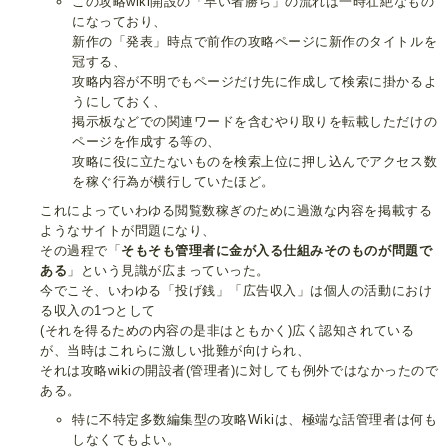
この攻略wiki開設の「早い者勝ち」の流れは一時壮絶なもの
になっており、
新作の「発表」時点で前作の攻略ページに新作のタイトルを
冠する、
攻略内容が不明でもページだけ先に作成して検索に掛かるよ
うにしておく、
掲示板などでの関連ワードを含むやり取りを転載しただけの
ページを作成する等の、
攻略に役に立たないものを検索上位に押し込んでアクセス数
を稼ぐ行為が横行していたほど。
これによっていわゆる閲覧数稼ぎのために過激な内容を掲載する
ようなサイトが問題になり、
その過程で「
そもそも管理者に金が入る仕組みそのものが問題で
ある
」という見識が広まっていった。
今でこそ、いわゆる「投げ銭」「広告収入」は個人の活動におけ
る収入の1つとして
(それを得るための内容の是非はともかく)広く認知されている
が、当時はこれらに激しい批難が向けられ、
それは攻略wikiの開設者(管理者)に対しても例外ではなかったので
ある。
特に不特定多数編集型の攻略Wikiは、極端な話管理者は何も
しなくてもよい。