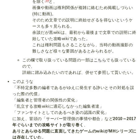
*10
を除く
と、
画像や動画は権利関係が複雑に絡むため掲載しづらい
(特に動画)。
そのため文章での説明に終始せざるを得ないというケ
ースも多々見られる。
余談だが黒wikiは、最初から最後まで文章での説明に終
始していた攻略wikiであった。
これは権利問題もさることながら、当時の動画撮影の
難しさなど様々な要因があるとみられるが。
この欄で取り扱っている問題の一部は
こちら
でも扱っている
ので、
詳細に踏み込みたいのであれば、併せて参照して貰いたい。
このような
「不特定多数の編者であるがゆえに発生する諍いとその対処を誤
った際の代償」
「編集者と管理者の関係性の変化」
「乱立する攻略wikiに適応しなかった編集者達」
「ファンサイトとしてのあるべき姿の認識の変化」
に加え、冒頭の「サーバー管理側の事情や都合」など
2010～2017
年ぐらいまでの攻略サイトが取り巻く
、
ありとあらゆる問題に直面してきたゲームのwikiがMHシリーズに
は存在していた
。