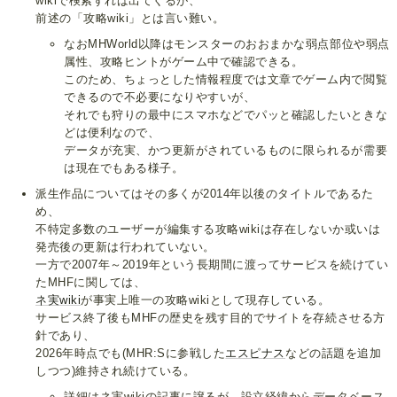
wikiで検索すれば出てくるが、
前述の「攻略wiki」とは言い難い。
なおMHWorld以降はモンスターのおおまかな弱点部位や弱点
属性、攻略ヒントがゲーム中で確認できる。
このため、ちょっとした情報程度では文章でゲーム内で閲覧
できるので不必要になりやすいが、
それでも狩りの最中にスマホなどでパッと確認したいときな
どは便利なので、
データが充実、かつ更新がされているものに限られるが需要
は現在でもある様子。
派生作品についてはその多くが2014年以後のタイトルであるた
め、
不特定多数のユーザーが編集する攻略wikiは存在しないか或いは
発売後の更新は行われていない。
一方で2007年～2019年という長期間に渡ってサービスを続けてい
たMHFに関しては、
ネ実wiki
が事実上唯一の攻略wikiとして現存している。
サービス終了後もMHFの歴史を残す目的でサイトを存続させる方
針であり、
2026年時点でも(MHR:Sに参戦した
エスピナス
などの話題を追加
しつつ)維持され続けている。
詳細はネ実wikiの記事に譲るが、設立経緯からデータベース