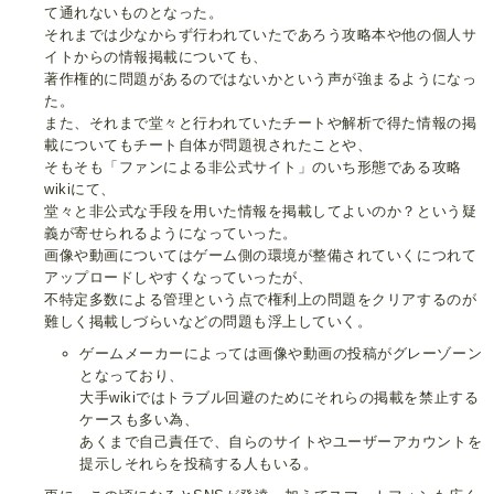
て通れないものとなった。
それまでは少なからず行われていたであろう攻略本や他の個人サ
イトからの情報掲載についても、
著作権的に問題があるのではないかという声が強まるようになっ
た。
また、それまで堂々と行われていたチートや解析で得た情報の掲
載についてもチート自体が問題視されたことや、
そもそも「ファンによる非公式サイト」のいち形態である攻略
wikiにて、
堂々と非公式な手段を用いた情報を掲載してよいのか？という疑
義が寄せられるようになっていった。
画像や動画についてはゲーム側の環境が整備されていくにつれて
アップロードしやすくなっていったが、
不特定多数による管理という点で権利上の問題をクリアするのが
難しく掲載しづらいなどの問題も浮上していく。
ゲームメーカーによっては画像や動画の投稿がグレーゾーン
となっており、
大手wikiではトラブル回避のためにそれらの掲載を禁止する
ケースも多い為、
あくまで自己責任で、自らのサイトやユーザーアカウントを
提示しそれらを投稿する人もいる。