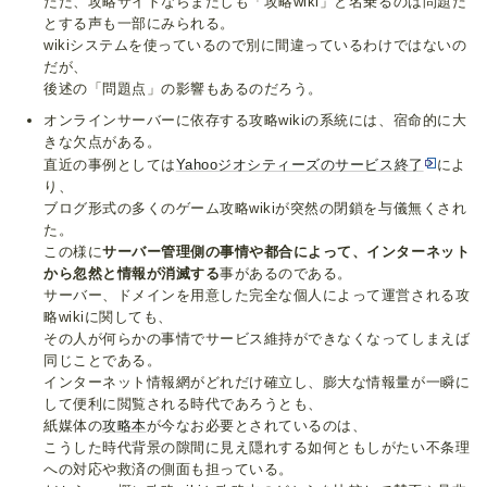
ただ、攻略サイトならまだしも「攻略wiki」と名乗るのは問題だ
とする声も一部にみられる。
wikiシステムを使っているので別に間違っているわけではないの
だが、
後述の「問題点」の影響もあるのだろう。
オンラインサーバーに依存する攻略wikiの系統には、宿命的に大
きな欠点がある。
直近の事例としては
Yahooジオシティーズのサービス終了
によ
り、
ブログ形式の多くのゲーム攻略wikiが突然の閉鎖を与儀無くされ
た。
この様に
サーバー管理側の事情や都合によって、インターネット
から忽然と情報が消滅する
事があるのである。
サーバー、ドメインを用意した完全な個人によって運営される攻
略wikiに関しても、
その人が何らかの事情でサービス維持ができなくなってしまえば
同じことである。
インターネット情報網がどれだけ確立し、膨大な情報量が一瞬に
して便利に閲覧される時代であろうとも、
紙媒体の
攻略本
が今なお必要とされているのは、
こうした時代背景の隙間に見え隠れする如何ともしがたい不条理
への対応や救済の側面も担っている。