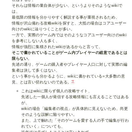
それらは情報の量自体が少ない、というよりそのようなwikiで
は、
最低限の情報を分かりやすく解説する事が重視されるため、
情報が沢山備わる攻略wikiを探すと、大抵の場合はコアユーザー
向けのwikiに辿りつくことが多い。
一方で、実際のゲーム内ではそのようなコアユーザー向けのwiki
を参考にしない人も多く、
情報が強烈に集積されたwikiがあるからと言って、
そこで書かれていることがゲーム内プレイヤーの総意であるとは
限らない
。
先述の通り、ゲームの購入者やプレイヤー人口に対して実際の編
集者は決して多くはない、
という事からも分かるように、wikiに書かれている=大多数の意
*7
見、とは言い切れないのである。
これはwikiに限らず個人の攻略サイト、
先述した一個人が発信する攻略情報にも言えることではある
が、
wikiの場合「編集者の視点」が具体的に見えないため、尚更
そのような誤解に陥りやすい。
また、上で触れた「そのゲームを愛する人の手で編集が行わ
れていく」についても、