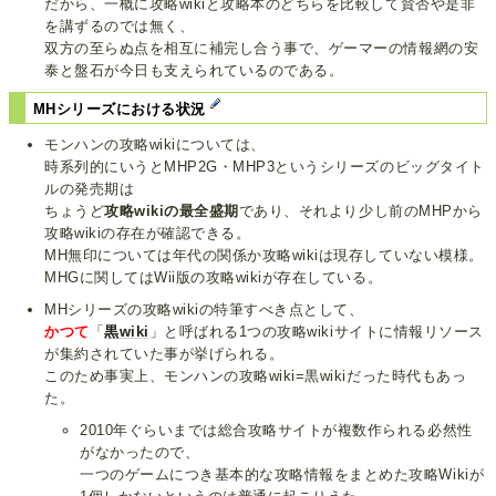
だから、一概に攻略wikiと攻略本のどちらを比較して賛否や是非
を講ずるのでは無く、
双方の至らぬ点を相互に補完し合う事で、ゲーマーの情報網の安
泰と盤石が今日も支えられているのである。
MHシリーズにおける状況
モンハンの攻略wikiについては、
時系列的にいうとMHP2G・MHP3というシリーズのビッグタイト
ルの発売期は
ちょうど
攻略wikiの最全盛期
であり、それより少し前のMHPから
攻略wikiの存在が確認できる。
MH無印については年代の関係か攻略wikiは現存していない模様。
MHGに関してはWii版の攻略wikiが存在している。
MHシリーズの攻略wikiの特筆すべき点として、
かつて
「
黒wiki
」と呼ばれる1つの攻略wikiサイトに情報リソース
が集約されていた事が挙げられる。
このため事実上、モンハンの攻略wiki=黒wikiだった時代もあっ
た。
2010年ぐらいまでは総合攻略サイトが複数作られる必然性
がなかったので、
一つのゲームにつき基本的な攻略情報をまとめた攻略Wikiが