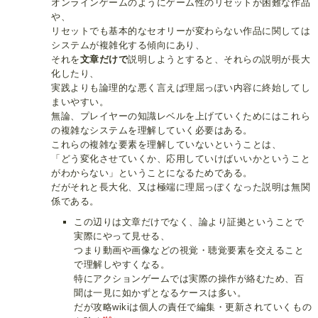
オンラインゲームのようにゲーム性のリセットが困難な作品
や、
リセットでも基本的なセオリーが変わらない作品に関しては
システムが複雑化する傾向にあり、
それを
文章だけで
説明しようとすると、それらの説明が長大
化したり、
実践よりも論理的な悪く言えば理屈っぽい内容に終始してし
まいやすい。
無論、プレイヤーの知識レベルを上げていくためにはこれら
の複雑なシステムを理解していく必要はある。
これらの複雑な要素を理解していないということは、
「どう変化させていくか、応用していけばいいかということ
がわからない」ということになるためである。
だがそれと長大化、又は極端に理屈っぽくなった説明は無関
係である。
この辺りは文章だけでなく、論より証拠ということで
実際にやって見せる、
つまり動画や画像などの視覚・聴覚要素を交えること
で理解しやすくなる。
特にアクションゲームでは実際の操作が絡むため、百
聞は一見に如かずとなるケースは多い。
だが攻略wikiは個人の責任で編集・更新されていくもの