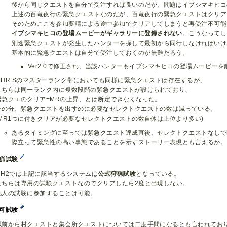
後から同じクエストを自分で受注すれば良いのだが、問題はイブシマキヒコ
上述の百竜夜行の緊急クエストなのだが、百竜夜行の緊急クエストはクリア
そのためここを参加要請による途中参加でクリアしてしまうと再受注不可能
イブシマキヒコの登場ムービーがギャラリーに登録されない
。こうなってし
別途緊急クエストが発生したハンターを探して最初から同行しなければいけ
基本的に緊急クエストは自分で受注しておくのが無難だろう。
Ver2.0で修正され、当該ハンターもイブシマキヒコの登場ムービー
MHR:Sのマスターランク帯においても同様に緊急クエストは存在するが、
こちらは同一ランク内に複数段階の緊急クエストが設けられており、
緊急クエのクリア=MRの上昇、とは断定できなくなった。
その分、緊急クエストを出すのに必要なセレクトクエストの数は減っている。
(MR1つに付きクリアが必要なセレクトクエストの数自体は上位より多い)
あるタイミングに至っては緊急クエスト達成直後、セレクトクエストなしで
際立って緊急性の高い事態であることを示すストーリー表現とも言えるか。
猟試験
MH2では上記に該当するシステムは
公式狩猟試験
となっている。
こちらは専用の試験クエストなのでクリアしたら2度と出現しない。
他人の試験に参加することは可能。
許可試験
以前から村クエストと集会所クエストについては二度手間になるとも言われてお