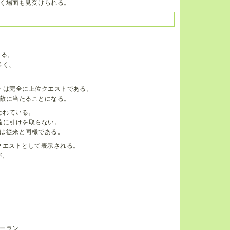
く場面も見受けられる。
ある。
多く、
ストは完全に上位クエストである。
敵に当たることになる。
われている。
達に引けを取らない。
は従来と同様である。
クエストとして表示される。
が、
ーラン、