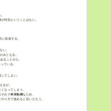
る。
酬が特別ということはない。
所に収束する。
ない。
のみとなる。
であることから、
なっている。
滅してしまい、
えるが、
なくなってしまう。
はそれで
本末転倒
なため、
なやり方で進めると良いだろう。