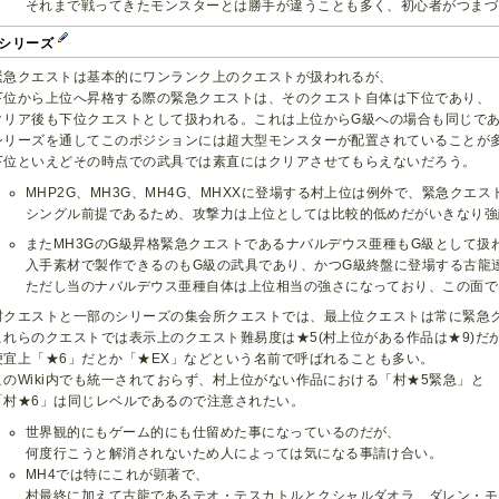
それまで戦ってきたモンスターとは勝手が違うことも多く、初心者がつまづ
シリーズ
緊急クエストは基本的にワンランク上のクエストが扱われるが、
下位から上位へ昇格する際の緊急クエストは、そのクエスト自体は下位であり、
クリア後も下位クエストとして扱われる。これは上位からG級への場合も同じで
シリーズを通してこのポジションには超大型モンスターが配置されていることが
下位といえどその時点での武具では素直にはクリアさせてもらえないだろう。
MHP2G、MH3G、MH4G、MHXXに登場する村上位は例外で、緊急クエ
シングル前提であるため、攻撃力は上位としては比較的低めだがいきなり強
またMH3GのG級昇格緊急クエストであるナバルデウス亜種もG級として扱
入手素材で製作できるのもG級の武具であり、かつG級終盤に登場する古龍
ただし当のナバルデウス亜種自体は上位相当の強さになっており、この面で
村クエストと一部のシリーズの集会所クエストでは、最上位クエストは常に緊急
これらのクエストでは表示上のクエスト難易度は★5(村上位がある作品は★9)だ
便宜上「★6」だとか「★EX」などという名前で呼ばれることも多い。
このWiki内でも統一されておらず、村上位がない作品における「村★5緊急」と
「村★6」は同じレベルであるので注意されたい。
世界観的にもゲーム的にも仕留めた事になっているのだが、
何度行こうと解消されないため人によっては気になる事請け合い。
MH4では特にこれが顕著で、
村最終に加えて古龍であるテオ・テスカトルとクシャルダオラ、ダレン・モ