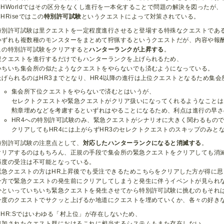
MHWorldではその区分をなくし進行を一本化することで問題の解決を図ったが、
MHRiseではこの
特別許可試験
というクエストによって対策されている。
特別許可試験は里クエストを一定程度進行させると登場する特殊なクエストであ
いずれも複数種のモンスターをまとめて狩猟するというクエストだが、内容や報
この特別許可試験をクリアすると
ハンターランクが上昇する
。
里クエストを進行するだけでもハンターランクを上げられるため、
いちいち集会所の似たようなクエストをやらないでも済むようになっている。
上げられるのはHR3までとなり、HR4以降の進行は上位クエストとなるため集会
集会所下位クエストをやらないで済むとはいうが、
セレクトクエストや緊急クエストがクリア扱いになってくれるようなことは
勲章埋めなどを考慮するといずれはやることになるため、利点は進行の早さ
HR4への特別許可試験のみ、緊急クエストがシナリオに大きく関わるもの
クリアしてもHR4には上がらずHR3のセレクトクエストのスキップのみと
特別許可試験の注意点として、
対応したハンターランクになると消滅する
。
クリアするのはもちろん、正規の手段で集会所の緊急クエストをクリアしても消
再度の受注は不可能となっている。
緊急クエストの方はHR上昇後でも受注できるためこちらをクリアした方が得に思
一方で緊急クエストの発生前にクリアしてしまうと発生に伴うイベントが見られ
かといっていちいち緊急クエストを発生させてから特別許可試験に挑むのもそれ
一度のクエストでサクッと上げるか地道にクエストを埋めていくか、各々の好き
MHR:Sではいわゆる「村上位」が存在しないため、
追加されたクエスト群におけるこれに相当するシステムもまた存在しない。