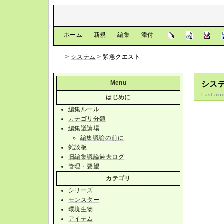
[
ホーム
|
新規
|
編集
|
添付
]
>
システム
> 緊急クエスト
Menu
シス
Last-mod
はじめに
編集ルール
カテゴリ分類
編集議論場
編集議論の前に
雑談板
旧編集議論過去ログ
管理・要望
カテゴリ
シリーズ
モンスター
環境生物
アイテム