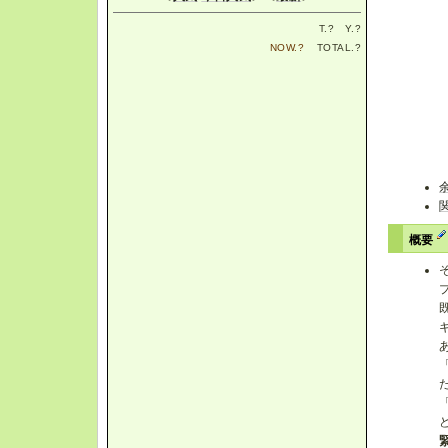
T.
?
Y.
?
NOW.
?
TOTAL.
?
概要