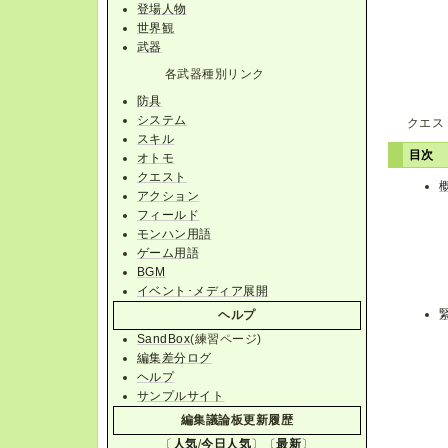
登場人物
世界観
武器
各武器種別リンク
防具
システム
クエス
スキル
目次
オトモ
クエスト
アクション
フィールド
モンハン用語
ゲーム用語
BGM
イベント･メディア展開
ヘルプ
SandBox
(練習ページ)
編集差分ログ
ヘルプ
サンプルサイト
編集議論板更新履歴
〔
人気
/
今日人気
〕〔
最新
〕