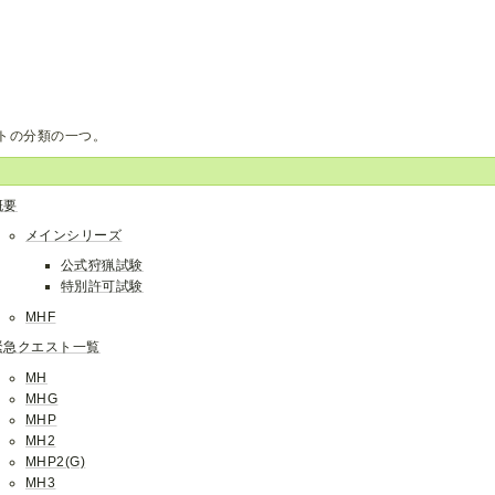
トの分類の一つ。
概要
メインシリーズ
公式狩猟試験
特別許可試験
MHF
緊急クエスト一覧
MH
MHG
MHP
MH2
MHP2(G)
MH3