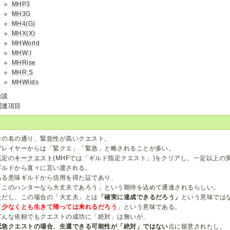
MHP3
MH3G
MH4(G)
MHX(X)
MHWorld
MHW:I
MHRise
MHR:S
MHWilds
余談
関連項目
その名の通り、緊急性が高いクエスト。
プレイヤーからは「緊クエ」「緊急」と略されることが多い。
既定の
キークエスト
(MHFでは「ギルド指定クエスト」)をクリアし、一定以上の
ギルドから直々に言い渡される。
ある意味ギルドから信用を得た証であり、
「このハンターなら大丈夫であろう」という期待を込めて通達されるらしい。
ただし、この場合の「大丈夫」とは
「確実に達成できるだろう」
という意味では
「
少なくとも生きて帰っては来れるだろう
」という意味である。
どんな依頼でもクエストの成功に「絶対」は無いが、
緊急クエストの場合、生還できる可能性が「絶対」ではない
点に留意されたし。