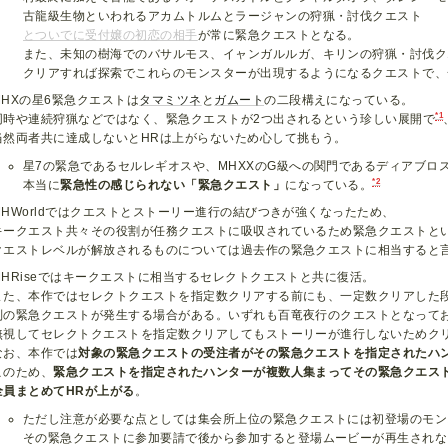
古龍級生物といわれるアカムトルムとラージャンの狩猟・討伐クエスト
とついでに受付嬢の初恋の相手
が常に緊急クエストとなる。
また、未知の樹海でのバサルモス、イャンガルルガ、キリンの狩猟・討伐ク
クリアすれば探索でこれらのモンスターが出現するようになるクエストで、
MHXの星6緊急クエストは
タマミツネ
と
ガムート
の二段構えになっている。
*1
同時や連続狩猟などではなく、緊急クエストが2つ出されるという珍しい展開で
当然両者共に達成しないとHRは上がらないため心して挑もう。
星7の緊急であるセルレギオスや、MHXXのG級への関門であるディアブロ
*2
本当に
緊急性の感じられない「緊急クエスト」
になっている。
MHWorldではクエストとストーリー進行の結びつきが強くなったため、
キークエスト共々その役割が任務クエストに吸収されているため緊急クエストと
クエストレベルが解放されるものについては過去作の緊急クエストに相当すると
MHRiseではキークエストに相当するセレクトクエストと共に復活。
また、本作ではセレクトクエストを指定数クリアする前にも、一定数クリアした
別の緊急クエストが発生する場合がある。いずれも百竜夜行のクエストとなって
無視してセレクトクエストを指定数クリアしてもストーリーが進行しないためク
なお、本作では
対象の緊急クエストの受注者がその緊急クエストを指定されたハ
このため、
緊急クエストを指定されたハンターが複数人集まってその緊急クエス
全員まとめてHRが上がる
。
ただし注意が必要な点としては集会所上位の緊急クエストには初登場のモン
その緊急クエストに参加要請で後から参加すると登場ムービーが再生されな