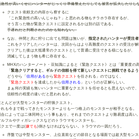
緊急性が高いくせにハンターがじっくり準備整えたりしても被害が拡大したりし
クエスト依頼文の内容から察するに
「これ緊急性の高いんじゃね？」と思われる物もチラホラ存在するが、
そう言った物が緊急クエストに設定されるかは別の話である。
手遅れだと判断されたのかも知れない。
なお、仲間と共に狩りに出ても問題は無いが、
指定されたハンターが受注者
これをクリアしたハンターは、次回からはより高難度のクエストの受注が解
クリアした後は大抵通常のクエストとして普通に受注できる様になるが、
消滅してしまう物も希に存在する。
MHXのハンターノート・豆知識によると《緊急クエスト》とは「重要度の
「
緊急クリアすると、ギルドの信頼を得て新しいクエストに挑戦できるよう
どうやら「
信用がある
から
緊急クエスト
を任される」のではなく、
「
緊急クエスト
を達成したから
信用される
」というのが正解らしい。
まぁ何の実績も無いハンターに重要なクエストを任せるとも思えないので、
信頼性の程度の違いだと思われるが。
ほとんどが大型モンスターの狩猟クエスト。
それも今まで戦ってきたモンスターよりも一つ格上のモンスターが相手となる。
場合によっては二体同時という事もあり、それまでのクエストより難易度は高い
フルフルやティガレックスなどのトラウマモンスターも、
緊クエで一度は(
嫌でも
)倒さなければならない。トラウマの一因だろう。
序盤では中型モンスター、上位直前などの節目となる場面では超大型モンス