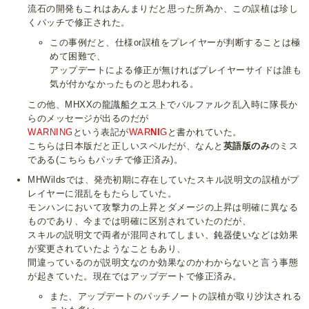
流石の開発もこれはあんまりだと思った所為か、この誤植は珍し
くパッチで修正された。
この事例だと、仕様or誤植をプレイヤーが判断することは極
めて困難で、
アップデートによる修正が無ければプレイヤーサイドは誰も
気が付かなかったものと思われる。
この他、MHXXの
龍識船クエスト
でバルファルク乱入時に隊長か
らのメッセージが出るのだが
WARNING
という表記が
WAR
NI
G
と書かれていた。
こちらは日本版だと正しいスペルだが、なんと
英語版のみ
のミス
である(こちらもパッチで修正済み)。
MHWildsでは、発売初期に存在していたスキル説明文の誤植がプ
レイヤーに混乱をもたらしていた。
モンハンにおいて攻撃力の上昇とダメージの上昇は明確に異なる
ものであり、今までは明確に区別されていたのだが、
スキルの説明文で両者が混同されてしまい、
鈍器使い
などは効果
が変更されていたようなこともあり、
間違っているのが説明文なのか効果なのかわからないと言う事態
が起きていた。現在ではアップデートで修正済み。
また、アップデートのパッチノートの誤植が取り沙汰される