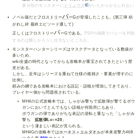
多分別のモンスターに
ドリュウズ
がいたからかもしれない
バ
ノベル版だと
フロストリー
ーG
が登場したことも。(第三弾 紡
がれし絆 最終エピソード通して)
パ
正しくはフロストリー
ーGである。
PSPの画面でパとバを判別
するのは難しかろうし仕方ないところか。
モンスターハンターシリーズはマスクデータとなっている数値が
多いため、
wiki全盛の時代となってからも攻略本が重宝されてきたという歴
史がある。
しかし、近年はシリーズを重ねて仕様の複雑さ・要素が増すのに
比例し、
頼みの綱である攻略本における誤記・誤植が増加してきており、
プレイヤー側から問題視されている。
MH4の公式攻略本では、しゃがみ撃ちで拡散弾が撃てるボウ
ガンにおいてとんでもない誤植が何箇所にもあり、
ボウガンの弾でありがちな表記の逆転と重なった「しゃがみ
撃ち
拡散弾Lv○×20
」
という凄まじい表記が見られる。
MH4Gの攻略本では
ホーネス＝エルダオル
が本来攻撃力468