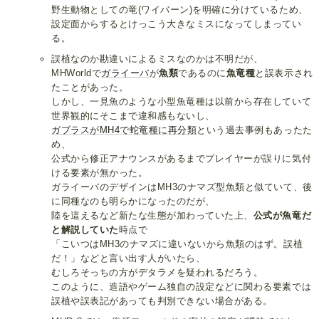
野生動物としての竜(ワイバーン)を明確に分けているため、
設定面からするとけっこう大きなミスになってしまってい
る。
誤植なのか勘違いによるミスなのかは不明だが、
MHWorldで
ガライーバ
が
魚類
であるのに
魚竜種
と誤表示され
たことがあった。
しかし、一見魚のような小型魚竜種は以前から存在していて
世界観的にそこまで違和感もないし、
ガブラスがMH4で蛇竜種に再分類
という過去事例もあったた
め、
公式から修正アナウンスがあるまでプレイヤーが誤りに気付
ける要素が無かった。
ガライーバのデザインはMH3のナマズ型魚類と似ていて、後
に同種なのも明らかになったのだが、
陸を這えるなど新たな生態が加わっていた上、
公式が魚竜だ
と解説していた
時点で
「こいつはMH3のナマズに違いないから魚類のはず。誤植
だ！」などと言い出す人がいたら、
むしろそっちの方がデタラメを疑われるだろう。
このように、造語やゲーム独自の設定などに関わる要素では
誤植や誤表記があっても判別できない場合がある。