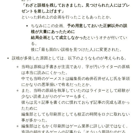
「わざと誤植を残しておきました。見つけられた人にはプレ
ゼントを差し上げます」
といった斜め上の企画を行ったこともあったとか。
ちなみにこの企画、
予め用意しておいた正解以外の誤
植が大量にあったために
結局企画として成立しなかった
というオチが付いてい
る。
後に｢最も面白い誤植を見つけた人｣に変更された。
誤植が多発した原因としては、以下のようなものが考えられる。
当時は原稿は手書きが主流であり、字が汚いライターの原稿
は本当に読みにくかった。
中でも当時のゲーメストは編集長の
右井
石井ぜんじ氏を筆頭
にかなりの悪筆揃いで有名だったとか。
また、当時の原縞を執筆していたのはライターとして経験が
少ない読者上がりのゲーマーも多く、
彼らは元々記事を書くのに慣れておらず記事の完成も遅かっ
たために
編集部としても印刷所としても校正の時間をロクに取れない
事が多かった。
編集部はともかく印刷所はゲーム業界に詳しい訳ではなく、
造語の頻出するゲームの記事なら「そういう用語なのだろ