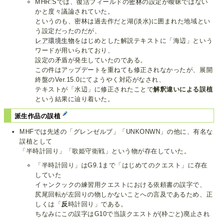
MHR:Sでは、復活フィールドの
密林
の設定が曖昧ではない
かと度々議論されていた。
というのも、密林は過去作だと湖(淡水)に囲まれた地域とい
う設定だったのだが、
レア環境生物
をはじめとした解説テキストに「海辺」という
ワードが用いられており、
設定の矛盾が発生していたのである。
この件はアップデートを重ねても修正されなかったが、展開
終盤のVer.15.0にてようやく対応がなされ、
テキストが「水辺」に修正されたことで
解釈違いによる誤植
という結果に辿り着いた。
派生作品の誤植
MHFでは先述の「グレンゼルブ」「UNKONWN」の他に、有名な
誤植として
「半時計回り」「歌姫守衛戦」という物が存在していた。
「半時計回り」はG9.1まで「はじめてのクエスト」に存在
していた
イャンクックの練習用クエストにおける依頼書の誤字で、
尻尾回転が左回りの物しかないことへの言及であるため、正
しくは「
反
時計回り」である。
ちなみにこの誤字はG10で当該クエストが(枠ごと)廃止され