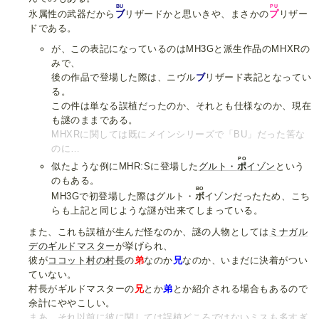
BU
PU
氷属性の武器だから
ブ
リザードかと思いきや、まさかの
プ
リザー
ドである。
が、この表記になっているのはMH3Gと派生作品のMHXRの
みで、
後の作品で登場した際は、ニヴル
ブ
リザード表記となってい
る。
この件は単なる誤植だったのか、それとも仕様なのか、現在
も謎のままである。
MHXRに関しては既にメインシリーズで「BU」だった筈な
のに…
PO
似たような例にMHR:Sに登場した
グルト・
ポ
イゾン
という
のもある。
BO
MH3Gで初登場した際はグルト・
ボ
イゾンだったため、こち
らも上記と同じような謎が出来てしまっている。
また、これも誤植が生んだ怪なのか、謎の人物としては
ミナガル
デのギルドマスター
が挙げられ、
彼が
ココット村の村長
の
弟
なのか
兄
なのか、いまだに決着がつい
ていない。
村長がギルドマスターの
兄
とか
弟
とか紹介される場合もあるので
余計にややこしい。
まあ、それ以前に彼に関しては誤植どころではないミスも多すぎ