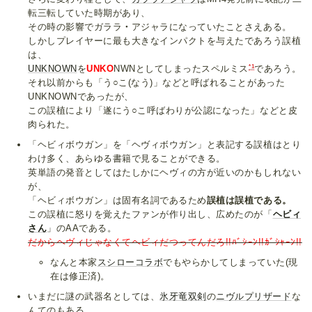
転三転していた時期があり、
その時の影響でガララ
・
アジャラになっていたことさえある。
しかしプレイヤーに最も大きなインパクトを与えたであろう誤植
は、
*1
UNKNOWN
を
UNKO
NWNとしてしまったスペルミス
であろう。
それ以前からも「う○こ(なう)」などと呼ばれることがあった
UNKNOWNであったが、
この誤植により「遂にう○こ呼ばわりが公認になった」などと皮
肉られた。
「ヘビィボウガン」を「ヘヴィボウガン」と表記する誤植はとり
わけ多く、あらゆる書籍で見ることができる。
英単語の発音としてはたしかにヘヴィの方が近いのかもしれない
が、
「ヘビィボウガン」は固有名詞であるため
誤植は誤植である。
この誤植に怒りを覚えたファンが作り出し、広めたのが「
ヘビィ
さん
」のAAである。
だからヘヴィじゃなくてヘビィだつってんだろ!!ﾊﾞｼｰﾝ!!ｶﾞｼｬｰﾝ!!
なんと本家
スシローコラボ
でもやらかしてしまっていた(現
在は修正済)。
いまだに謎の武器名としては、
氷牙竜双剣
の
ニヴルプリザード
な
んてのもある。