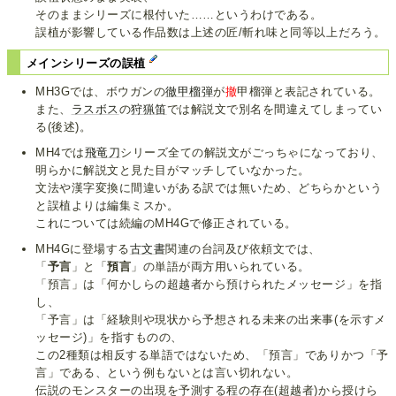
そのままシリーズに根付いた……というわけである。
誤植が影響している作品数は上述の匠/斬れ味と同等以上だろう。
メインシリーズの誤植
MH3Gでは、ボウガンの
徹甲榴弾
が
撤
甲榴弾と表記されている。
また、
ラスボス
の
狩猟笛
では解説文で別名を間違えてしまってい
る(後述)。
MH4では
飛竜刀
シリーズ全ての解説文がごっちゃになっており、
明らかに解説文と見た目がマッチしていなかった。
文法や漢字変換に間違いがある訳では無いため、どちらかという
と誤植よりは編集ミスか。
これについては続編のMH4Gで修正されている。
MH4Gに登場する
古文書
関連の台詞及び依頼文では、
「
予言
」と「
預言
」の単語が両方用いられている。
「預言」は「何かしらの超越者から預けられたメッセージ」を指
し、
「予言」は「経験則や現状から予想される未来の出来事(を示すメ
ッセージ)」を指すものの、
この2種類は相反する単語ではないため、「預言」でありかつ「予
言」である、という例もないとは言い切れない。
伝説のモンスターの出現を予測する程の存在(超越者)から授けら