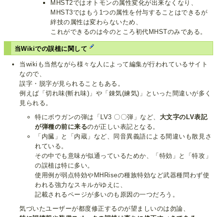
MHST2ではオトモンの属性変化が出来なくなり、
MHST3ではもう1つの属性を付与することはできるが
絆技の属性は変わらないため、
これができるのは今のところ初代MHSTのみである。
当Wikiでの誤植に関して
当wikiも当然ながら様々な人によって編集が行われているサイト
なので、
誤字・脱字が見られることもある。
例えば「切れ味(斬れ味)」や「錬気(練気)」といった間違いが多く
見られる。
特にボウガンの弾は「LV3 〇〇弾」など、
大文字のLV表記
が弾種の前に来る
のが正しい表記となる。
「内臓」と「内蔵」など、同音異義語による間違いも散見さ
れている。
その中でも意味が似通っているためか、「特効」と「特攻」
の誤植は特に多い。
使用例が弱点特効やMHRiseの種族特効など武器種問わず使
われる強力なスキルがゆえに、
記載されるページが多いのも原因の一つだろう。
気づいたユーザーが都度修正するのが望ましいのは勿論、