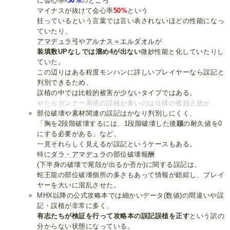
に会心率
-50%
のところ
マイナスが抜けて会心率
50%
という
狂っているという言葉では言い表されないほどの性能になっ
ていたり、
アマデュラ弓
や
アルナス＝エルダオル
が
装填数UPなしでは溜め4が出ない
微妙性能と化していたりし
ていた。
この辺りはある程度モンハンに詳しいプレイヤーなら誤記と
判別できるため、
誤植の中では比較的被害が少ないタイプではある。
やたらガンナー系統の誤植が多いのは仕様の複雑さ故か
部位破壊や素材関連の誤記はかなり判別しにくく、
「胸を2段階破壊するには、1段階破壊した後
頭
の耐久値を0
にする必要がある」など、
一見それらしく見えるが誤記というケースもある。
特に
ダラ・アマデュラ
の部位破壊報酬
(下半身の破壊で尾殻が出るか否か)に関する誤記は、
蛇王龍の部位破壊個所の多さもあって情報が錯綜し、プレイ
ヤーを大いに混乱させた。
MHX以降の公式攻略本では細かいデータ(数値)の間違いや誤
記・誤植が非常に多く、
有志たちが検証を行って攻略本の誤記誤植を正す
という訳の
分からない状態になっている。