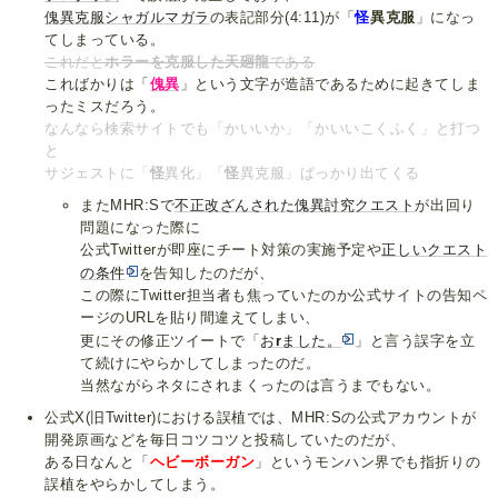
傀異克服シャガルマガラ
の表記部分(4:11)が「
怪
異克服
」になっ
てしまっている。
これだと
ホラーを克服した天廻龍
である
こればかりは「
傀異
」という文字が造語であるために起きてしま
ったミスだろう。
なんなら検索サイトでも「かいいか」「かいいこくふく」と打つ
と
サジェストに「
怪
異化」「
怪
異克服」ばっかり出てくる
またMHR:Sで
不正改ざんされた傀異討究クエスト
が出回り
問題になった際に
公式Twitterが即座にチート対策の実施予定や
正しいクエスト
の条件
を告知したのだが、
この際にTwitter担当者も焦っていたのか公式サイトの告知ペ
ージのURLを貼り間違えてしまい、
更にその修正ツイートで「
お
r
ました。
」と言う誤字を立
て続けにやらかしてしまったのだ。
当然ながらネタにされまくったのは言うまでもない。
公式X(旧Twitter)における誤植では、MHR:Sの公式アカウントが
開発原画などを毎日コツコツと投稿していたのだが、
ある日なんと「
ヘビーボーガン
」というモンハン界でも指折りの
誤植をやらかしてしまう。