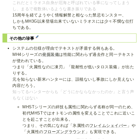
これだとミラオス自身が厄海と呼ばれている事になってしまう
し、まるで複数体いるような書き振りである
15周年を経てようやく情報解禁と相なった禁忌モンスター、
しかもMH3G以来登場出来ていないミラオスには少々不憫な仕打
ちである。
その他の珍事
システムの仕様が理由でテキストが矛盾する例もある。
MH4シリーズの
発掘装備
は性能に関わらず過去作と同一テキスト
が使われている。
つまり「火属性なのに凍刃」「龍耐性が低いタロス装備」が出た
りする。
元を知らない新米ハンターには、誤植ないし事故にしか見えない
内容だろう。
知ってるハンターからも「どうにかならなかったのか」と言う声
もなくはない
MHSTシリーズの絆技も属性に関わらず名称が同一のため、
初代MHSTではオトモンの属性を変えることでこれに近いこ
とを起こすことが出来る。
つまり、その気になれば「氷属性の
フレイムシェイバー
」や
「火属性の
フローズングラウンド
」も実現できる。