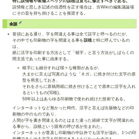
特に誤情報や装備スペックの誤植は直ちに修正すべきである。
誤情報と思しき記述の信憑性を正す場合は、当Wikiの編集議論場
にその旨を持ち掛けることを推奨する。
余談
冒頭にある通り、字を間違える事は全て誤字と呼べるのだが、
その中でも印刷物の字を間違える事を
誤植
と特に呼んでいるの
は、
紙に活字を印刷する方法として「植字」と言う方法がしばらくの
間主流であった事に由来する。
植字にも細分すれば様々な種類があるが、
大まかに言えば写真のような「ネガ」に焼き付けた文字の原
型を用意しておき、
それをさらに原稿用紙に焼き付けることで原本に活字を入れ
るというもの(写植)。
50年以上はあらゆる印刷物で使われ続けた技術である。
インターネットなど無かった時代、活字と言えば出版物などの印
刷物の中のものであり、
人間が字を書き間違えるのとはまた違った経緯で文字が間違われ
る事から、誤植という固有の呼び名が生まれた。
インターネットが普及し印刷物の中以外でも活字が溢れ、1つの印
刷機であらゆる文字を印刷できるようになった今でも、