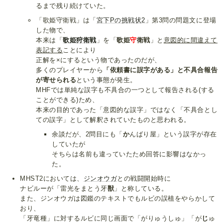
るまで残り続けていた。
「歌姫守衛戦」は「
宮下Pの挑戦状2
」第3問の問題文に登場
した物で、
本来は「
歌姫狩衛戦
」を「
歌姫
守
衛戦
」と
意図的に間違えて
表記する
ことにより
正解を×にするという物であったのだが、
多くのプレイヤーから
「依頼書に誤字がある」と不具合報告
が寄せられる
という事態が発生。
MHFでは単純な誤字も不具合の一つとして報告される(する
ことができる)ため、
本来の目的であった「意図的な誤字」ではなく「不具合とし
ての誤字」として解釈されていたものと思われる。
余談だが、2問目にも「
か
んばり屋」という誤字が存在
していたが
そちらは名前も違っていたため回答に影響はなかっ
た。
MHST2においては、
ジンオウガ
との戦闘開始時に
ナビルーが「雷光をまとう牙
獣
」と称している。
また、ジンオウガは図鑑のテキストでもルビの誤植をやらかして
おり、
「牙竜種」に対するルビに同じ画面で「がりゅうしゅ」「が
じ
ゅ