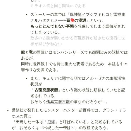
ミラオス笛と同じ間違いである
ストーリーの章では「
風神龍イブシマキヒコ
と
雷神龍
ナルハタタヒメ
───
百
龍
の淵源
」という、
もっととんでもない事態
を想像してしまう誤植がされ
てしまっている。
数多の古龍が襲いかかる
百龍
夜行が起きたら流石に世
界が滅びかねない
龍
と
竜
の間違いはモンハンシリーズでも顔馴染みの誤植では
あるが、
同時に世界観中でも特に重大な要素であるため、本誌も中々
罪作りな史書である。
また、キュリアに関する項では
メル・ゼナ
の血氣活性
状態が
「
古龍克服状態
」という謎の状態に類似していたと記
述されている。
おそらく
傀異克服古龍
の事なのだろうが…。
講談社が発刊したモンスターハンター超百科では、
グラン・ミラ
オス
の頁に
『出現した一体は「
厄海
」と呼ばれている』と記述されている
が、おそらくは『出現した
一帯
は～』の誤植であろう。