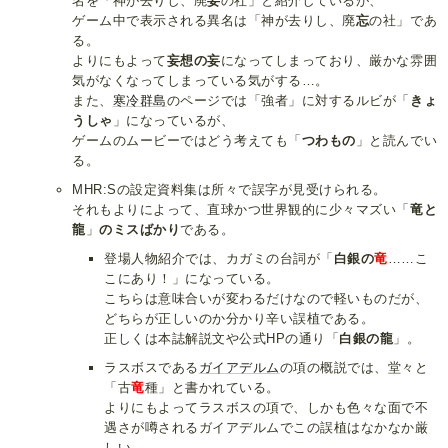
名を「神が去りし、廃
妄
の社」と紹介しているが、
ゲーム中で表示される異名は「神が去りし、廃
忘
の社」であ
る。
よりにもよって
妄想の妄
になってしまっており、厳かな雰囲
気がなくなってしまっている気がする…。
また、
寒冷群島
のページでは「強者」に対するルビが「
きょ
うしゃ
」になっているが、
ゲームのムービーではどう考えても「
つわもの
」と読んでい
る。
MHR:Sの設定資料集は所々で誤字が見受けられる。
それもよりによって、直球かつ世界観的に少々マズい「
竜と
龍
」
のミスばかり
である。
登場人物紹介では、カガミの台詞が「
白銀の
竜
……こ
こにあり！」になっている。
こちらは意味合いが変わるだけなので軽いものだが、
どちらが正しいのか分かり辛い誤植である。
正しくは本誌解説文や公式HPの通り「
白銀の龍
」。
ラスボスである
ガイアデルム
の項の概説では、堂々と
「古
竜
種」と書かれている。
よりにもよってラスボスの項で、しかも色々な面で不
遇さが噂されるガイアデルムでこの誤植はなかなか厳
しい。