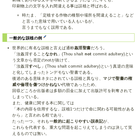
印刷物上の文字を入れ間違える事は誤植と呼ばれる。
時たま、「定植する作物の種類や場所を間違えること」など
と言った意味で用いている人もいるが、
言うまでもなく誤用である。
一般的な誤植の例
世界的に有名な誤植と言えば通称
姦淫聖書
だろう。
「汝姦淫すること
なかれ
」(Thou shalt
not
commit adultery)とい
う文章から否定のnotが抜けて、
「汝姦淫
すべし
」(Thou shalt commit adultery)という真逆の意味
と化してしまったトンデモない聖書である。
後述のある意味ネタにされている誤植と異なり、
マジで聖書の権
威や倫理を傷つけかねない
代物であったため、
回収どころか出版者は多額の罰金に加えて出版許可を剥奪されて
しまっている。
また、健康に関する本に関しては
「本の内容を信用するな。誤植1つだけで命に関わる可能性がある
から」と言われる程であり、
たった一つ、それも
一般的に起こりやすい誤表記
が、
これらを代表する、重大な問題を起こりえてしまうのは決して笑
えるものでは無い。