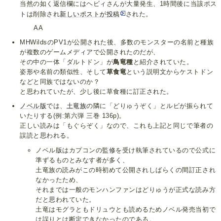
当然の如く返信欄にはヘビィさんが大量発生、1時間後に当該ポス
トは削除され
新しいポストが投稿
された。
AA
MHWildsのPV1が公開された後、多数のモンスターの名前と種族
が複数のゲームメディアで公開されたのだが、
その中の一体「ダルトドン」が
鳥竜種
と紹介されていた。
姿形や名前の類似性、そして
草食竜
という説明文からケストドン
などと同族ではないのか？
と思われていたが、少し後に草食種に訂正された。
ノベル版
では、
土竜族
の隣に「どりゅうぞく」とルビが振られて
いたりする(例:第六弾 三巻 136p)。
正しい読みは「もぐらぞく」なので、これも上記と同じで筆者の
誤読と思われる。
ノベル版はカプコンの監修を受け執筆されているので公式に
準ずるものとみなす者が多く、
土竜族の読みがこの時初めて公開されしばらくの間訂正され
なかったため、
それまでは一般のモンハンファンはどりゅうが正式な読み方
だと思われていた。
土竜はモグラともドリュウとも読めるためノベル発売当初で
は誤りとは断定できなかったのである。