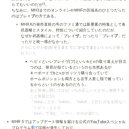
*5
らでもいいのだが
。
ちなみに、MH3までのオンラインやMHFの区域名のひとつだった
のはブレイ
ブ
の方である。
MHXXの発売直前の号のファミ通では新要素の特集として各
武器種とスタイル、狩技について紹介していたのだが、
なぜか武器種によって「ブレイ
ヴ
」だったり「ブレイ
ブ
」だ
ったりと統一感がなかった。
さらになぜか奏纏(
そうまとう
)に
かなでまとい
とルビが振ら
れていた
ヘビィといいブレイヴ(ブ)といいbとvの取り違えが目立
つのは、発音が似ているというのも当然あるが
キーボードでbとvがガッツリ隣り合っていて
ホームポジションも両方とも左手人差し指で被ってい
るからというのがあるのだろう。
あと前者に関しては(どっちが正しいとかガン無視する
こと前提だが)
「hebyi」とか「hebixi」「hebili」と打たざるを得ない
「ヘビィ」よりも
「hevi」で済む「ヘヴィ」の方が楽だし
MHR:Sではアップデート情報を届ける公式の
YouTubeスペシャル
プログラム
で誤植が発生しており、