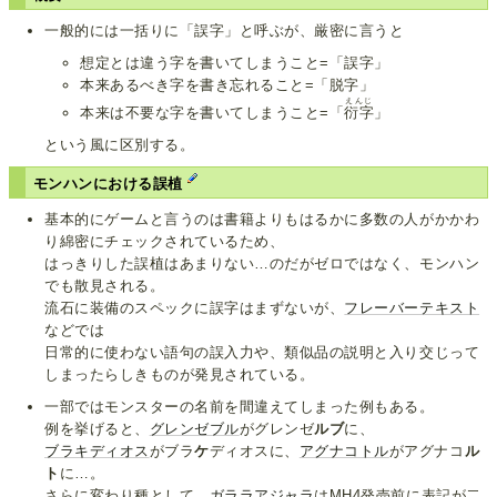
一般的には一括りに「誤字」と呼ぶが、厳密に言うと
想定とは違う字を書いてしまうこと=「誤字」
本来あるべき字を書き忘れること=「脱字」
えんじ
本来は不要な字を書いてしまうこと=「
衍字
」
という風に区別する。
モンハンにおける誤植
基本的にゲームと言うのは書籍よりもはるかに多数の人がかかわ
り綿密にチェックされているため、
はっきりした誤植はあまりない…のだがゼロではなく、モンハン
でも散見される。
流石に装備のスペックに誤字はまずないが、
フレーバーテキスト
などでは
日常的に使わない語句の誤入力や、類似品の説明と入り交じって
しまったらしきものが発見されている。
一部ではモンスターの名前を間違えてしまった例もある。
例を挙げると、
グレンゼブル
がグレンゼ
ルブ
に、
ブラキディオス
がブラ
ケ
ディオスに、
アグナコトル
がアグナコ
ル
ト
に…。
さらに変わり種として、
ガララアジャラ
はMH4発売前に表記が二