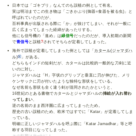
日本では「ゴキブリ」なんてのも誤植の例として有名。
実は明冶までこの生き物は「ごきかぶり(御器=食器を被る虫)」と
呼ばれていたのだが、
百科事典が出版される際に「か」が抜けてしまい、それが一般に
広く広まってしまった経緯があったりする。
他にも信号機の「進め」は
緑信号
だったのだが、導入初期の新聞
*6
で
青信号
と誤植
されてそちらが定着してしまった。
海外で誤植が定着してしまった例としては「
カタール(ジャマダハ
ル)
」がある。
どちらもインドの短剣だが、カタールは比較的一般的な刀剣に近
いのに対し、
ジャマダハルは「H」字状のグリップと垂直に刃が伸びた、メリ
ケンサックに刃が付いたような独特な形状をしている。
なぜ名前も形状も全く違う剣が混同されたかというと、
16世紀のとある書物でカタールとジャマダハルの
挿絵が入れ替わ
ってしまい
、
逆の名前のまま西洋圏に広まってしまったため。
歴史の古い誤植のため、欧米ではすでに「Katar」が定着してしま
っている。
明確に正しいジャマダハルを呼ぶ際に「Katar Jamadhar」等と呼
称する羽目になってしまった。
その
影響は
当wiki
にも…