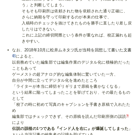
う」と判断してしまう。
そもそも印刷所は依頼された物を依頼された通り正確に、
さらに納期を守って印刷するのが本来の仕事で、
入稿時のチェックを抜けてきたものを勝手に直したり差し戻
したりはできない。
これに上記の締切間際という条件が重なれば、校正漏れも起
きやすい。
なお、
2018年10月に松井ムネタツ氏が当時を回想して書いた文書
によると、
以前務めていた編集部では編集作業のデジタル化に積極的だった
こともあって
ゲーメストの超アナログ的な編集体制に驚いていた一方、
自分が中間に立ってデジタル化を進めたところ
「ライターが本当に締切ギリギリまで原稿を書かなくなる」
という結果に陥ってしまったことを挙げており、その最たるもの
として
「校了の時に初めて写真のキャプションを手書き原稿で入れたた
め
*8
編集部ではチェックできず、その原稿を読んだ印刷所側の誤読
により
伝説の誤植の1つである『インド人を右に』が爆誕してしまった
」
という当該記事の編集者の記憶を挙げている。