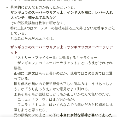
具体的にどんなものがあったかというと、
ザンギュラのスーパーウリアッ上
、
インド人を右に
、
レバー入れ
大ピンチ
、
確かみてみろ
など、
その伝説級誤植は枚挙に暇がなく、
特に上記4つはゲーメストの誤植を語る上で外せない定番ネタと化
している。
ちなみにそれぞれ元ネタは、
ザンギュラのスーパーウリアッ上→ザンギエフのスーパーラリア
ット
『
ストリートファイターII
』に登場するキャラクター、
「ザンギエフ」の「スーパーラリアット」という技がそれぞれ
誤植。
正確には原文はもっと長いのだが、現在ではこの言葉でほぼ通
っている。
振り仮名が無いので後半部分の正しい読み方は「うりあっじょ
う」か「うりあっうえ」かで意見がよく割れる。
まあそもそもが誤植だしどっちが正しいかなんて無いのだが。
「エ→ュ」「ラ→ウ」はまだ分かるが、
「フ→ラ」「ト→上」はいくらなんでも無いだろと印刷所に抗
議しようと思ったら、
元の原稿のフの上とトの下に
本当に余計な横棒が書いてあった