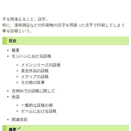
字を間違えること。誤字。
特に、漫画雑誌などの印刷物の活字を間違った文字で印刷してしまう
事を誤植という。
目次
概要
モンハンにおける誤植
メインシリーズの誤植
派生作品の誤植
メディアの誤植
その他の珍事
当Wikiでの誤植に関して
余談
一般的な誤植の例
ゲームにおける誤植
関連項目
概要