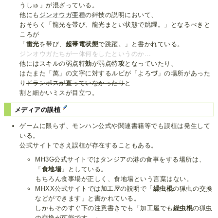
うしゅ」が混ざっている。
他にも
ジンオウガ亜種
の絆技の説明において、
おそらく「龍光を帯び、龍光まとい状態で跳躍。」となるべきと
ころが
「
雷光
を帯び、
超帯電状態
で跳躍。」と書かれている。
ジンオウガたちが一体何をしたというのか…
他にはスキルの弱点特
効
が弱点特
攻
となっていたり、
はたまた「萬」の文字に対するルビが「よろ
づ
」の場所があった
り
ドランポスが直っていなかったり
と
割と細かいミスが目立つ。
メディアの誤植
ゲームに限らず、モンハン公式や関連書籍等でも誤植は発生して
いる。
公式サイトでさえ誤植が存在することもある。
MH3G公式サイトではタンジアの港の食事をする場所は、
「
食地場
」としている。
もちろん食事場が正しく、食地場という言葉はない。
MHXX公式サイトでは加工屋の説明で「
繰虫棍
の猟虫の交換
などができます」と書かれている。
しかもそのすぐ下の注意書きでも「加工屋でも
繰虫棍
の猟虫
の交換が可能です。」