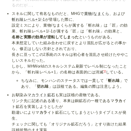
るのだが…。
スキルに関して有名なものだと、MHGで
業物/なまくら
、および
斬れ味レベル+1/-1
が登場した際に、
設定ミスにより、業物/なまくらが属する「斬れ味」は「匠」の効
果、斬れ味レベル+1/-1が属する「匠」は「斬れ味」の効果と、
名称と実際の効果が逆転してしまった
というものがある。
本来想定していた組み合わせに戻すとより混乱が広がるとの事か
ら、修正はしない方針とされており、
長きに亘ってこの2系統のスキルは初心者を混乱させ続けたややこ
しいスキルだった。
しかし、MHWorldのスキルシステム刷新でレベル制になったこと
*2
から、「斬れ味レベル+1」の名称は表面的には消滅
している。
ちなみに、モンハンのステータスでは一貫して「
斬れ味
」で
あり、「
切れ味
」は誤植である。編集の際は注意しよう。
お馴染み
マカライト鉱石
も実は誤植の産物である。
リンク先に記述のある通り、本来は銅鉱石の一種であるマ
ラカ
イ
ト鉱石を実装しようとしたが
勘違いによりマ
カラ
イト鉱石にしてしまうというタイプミスが発
生、
チェックに関しても「オリジナル鉱石だろう」とすり抜けた結果
誤植状態のまま実装、