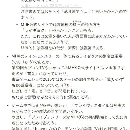
大事なことなので2度言いました。
注意書きではおそらく「武具屋でも…」と言いたかったので
あろう。
キギョク
MHF公式サイトでは
古龍種の
稀玉
の読み方を
「
ライギョク
」とやらかしたことがある。
ただ、これは文章を書いた人が真面目に読み方がわかってい
なかったためであるようで、
結果的には誤植なのだが、実際には
誤読
である。
MHXのメインモンスターの一体である
ライゼクス
の別名は電竜
(でんりゅう)であるが、
第30回カプコンTVや、かつてのMHX公式サイトのスマホ版では
別名が「
雷
竜」になっていたり、
東京ゲームショウ2015ではステージの紹介で異名が「電(
いかず
*4
ち
)の反逆者」になっていたり
と、
しばしば「電」と「雷」が間違われている。
ちなみに雷竜(かみなりりゅう)は実在する
｡
ゲーム中ではまだ報告が無いが、
「ブレイ
ヴ
」スタイル
は発表の
時からファンや雑誌の間で間違いが多い。
やはり、
「ブレイ
ブ
」シリーズ
がMH4(G)の初期装備として先に有
名になったためであろう。
語源は同じ「brave」なので、モンハンの話題でなければ別にどち