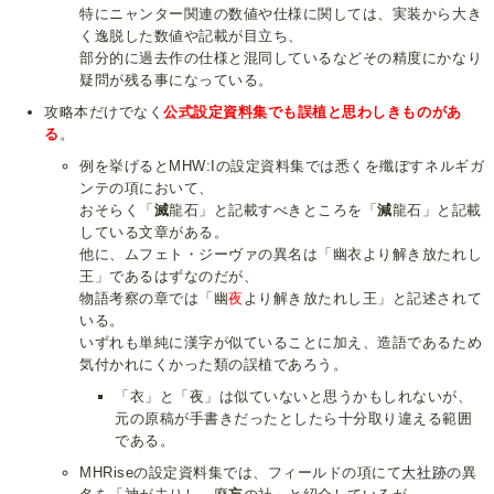
特にニャンター関連の数値や仕様に関しては、実装から大き
く逸脱した数値や記載が目立ち、
部分的に過去作の仕様と混同しているなどその精度にかなり
疑問が残る事になっている。
攻略本だけでなく
公式設定資料集
でも誤植と思わしきものがあ
る
。
例を挙げるとMHW:Iの設定資料集では悉くを殲ぼすネルギガ
ンテの項において、
おそらく「
滅
龍石」と記載すべきところを「
減
龍石」と記載
している文章がある。
他に、ムフェト・ジーヴァの異名は「幽衣より解き放たれし
王」であるはずなのだが、
物語考察の章では「幽
夜
より解き放たれし王」と記述されて
いる。
いずれも単純に漢字が似ていることに加え、造語であるため
気付かれにくかった類の誤植であろう。
「衣」と「夜」は似ていないと思うかもしれないが、
元の原稿が手書きだったとしたら十分取り違える範囲
である。
MHRiseの設定資料集では、フィールドの項にて
大社跡
の異