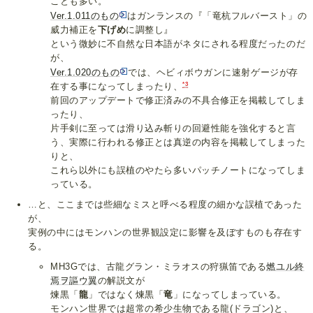
ことも多い。
Ver.1.011のもの
はガンランスの『「竜杭フルバースト」の
威力補正を
下げめ
に調整し』
という微妙に不自然な日本語がネタにされる程度だったのだ
が、
Ver.1.020のもの
では、ヘビィボウガンに速射ゲージが存
*3
在する事になってしまったり、
前回のアップデートで修正済みの不具合修正を掲載してしま
ったり、
片手剣に至っては滑り込み斬りの回避性能を強化すると言
う、実際に行われる修正とは真逆の内容を掲載してしまった
りと、
これら以外にも誤植のやたら多いパッチノートになってしま
っている。
…と、ここまでは些細なミスと呼べる程度の細かな誤植であった
が、
実例の中にはモンハンの世界観設定に影響を及ぼすものも存在す
る。
MH3Gでは、古龍グラン・ミラオスの狩猟笛である
燃ユル終
焉ヲ謳ウ翼
の解説文が
煉黒「
龍
」ではなく煉黒「
竜
」になってしまっている。
モンハン世界では超常の希少生物である龍(ドラゴン)と、