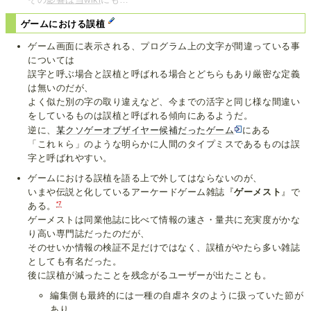
ゲームにおける誤植
ゲーム画面に表示される、プログラム上の文字が間違っている事
については
誤字と呼ぶ場合と誤植と呼ばれる場合とどちらもあり厳密な定義
は無いのだが、
よく似た別の字の取り違えなど、今までの活字と同じ様な間違い
をしているものは誤植と呼ばれる傾向にあるようだ。
逆に、
某クソゲーオブザイヤー候補だったゲーム
にある
「これｋら」のような明らかに人間のタイプミスであるものは誤
字と呼ばれやすい。
ゲームにおける誤植を語る上で外してはならないのが、
いまや伝説と化しているアーケードゲーム雑誌『
ゲーメスト
』で
*7
ある。
ゲーメストは同業他誌に比べて情報の速さ・量共に充実度がかな
り高い専門誌だったのだが、
そのせいか情報の検証不足だけではなく、誤植がやたら多い雑誌
としても有名だった。
後に誤植が減ったことを残念がるユーザーが出たことも。
編集側も最終的には一種の自虐ネタのように扱っていた節が
あり、