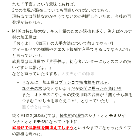
れた「予言」という意味であれば、
2つの表現が混在していても間違いではないのである。
現時点では誤植なのかそうでないのか判断し辛いため、今後の再
登場が待たれる。
MHXは特に膨大なテキスト量のためか誤植も多く、例えば
ベルナ
村
の加工屋は
『おうよ! 《
鎧玉
》の入手方法について教えてやるぜ!
フィールドでの採掘やクエスト報酬で入手
て
きる…てなもんだ!』
と言っていたり、
武具屋は武具屋で『片手
件
は、初心者ハンターにもオススメの扱
いやすい武器だよ。』
などと宣っていたりする。
大丈夫かこの師弟。
ちなみに、加工屋は
ブラン
コ
で操虫棍を作れる
。
ユクモの木
は使わないようだが
疑問に思ったら負けだ!
また、オトモのこやし玉の技使用時の台詞が「
無
く子も鼻を
つまむこやし玉を喰らえニャ!」となっていたり…。
無く子とは一体
続くMHXX(3DS版)では、
操虫棍
の
猟虫
のシナトオオ
モミジ
が
シナトオオ
ミモジ
になっている上に、
武器銘で武器種を間違えてしまう
という今までになかったタイプ
の誤植も現れた。