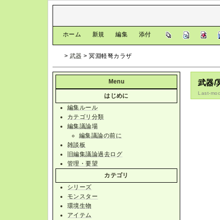
[
ホーム
|
新規
|
編集
|
添付
]
>
武器
> 冥淵軽弩カラザ
Menu
武器
Last-mod
はじめに
編集ルール
カテゴリ分類
編集議論場
編集議論の前に
雑談板
旧編集議論過去ログ
管理・要望
カテゴリ
シリーズ
モンスター
環境生物
アイテム