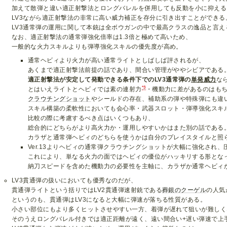
加えて散弾と違い適正射撃法とロングバレルを併用しても反動を小に抑える
LV3ながら適正射撃法の非常に高い威力補正を存分に引き出すことができる
LV3通常弾の運用に関して本銃は全ボウガンの中で最高クラスの逸品と言え
なお、適正射撃法の通常弾強化倍率は1.3倍と極めて高いため、
一般的な火力スキルよりも弾導強化スキルの優先度が高め。
通常ヘビィより火力が高い通常ライトとしばしば評されるが、
あくまで適正射撃法前提の話であり、間合い管理がややシビアである
適正射撃法が安定して発動できる条件下でのLV3通常弾の
単発威力
な
*3
とはいえライトとヘビィでは素の連射力
・機動力に差があるのはも
クラウチングショット
やシールドの存在、補助系の弾や特殊弾にも違
スキル構築の柔軟性においても会心率・武器スロット・弾導強化スキ
比較の際に考慮するべき点はいくつもあり、
総合的にどちらがより高火力か・運用しやすいかはまた別の話である
カラザと通常弾ヘビィのどちらを使うかは自分のプレイスタイルと照
Ver.13よりヘビィの通常弾クラウチングショットが大幅に強化され
これにより、単なる火力の面ではヘビィの優位がハッキリする形とな
納刀スピードを含めた機動力の必要性を主軸に、カラザか通常ヘビィ
LV3貫通弾の扱いにおいても優秀なのだが、
貫通弾ライトという括りではLV2貫通弾速射銃である
葬銀のクーゲル
の人気
というのも、貫通弾はLV3になると大幅に弾速が落ちる性質がある。
小さい部位にもより多くヒットさせやすい一方、着弾が遅れて狙いが難しく
そのうえロングバレル付きでは適正距離が遠く、遠い間合い+遅い弾速で上