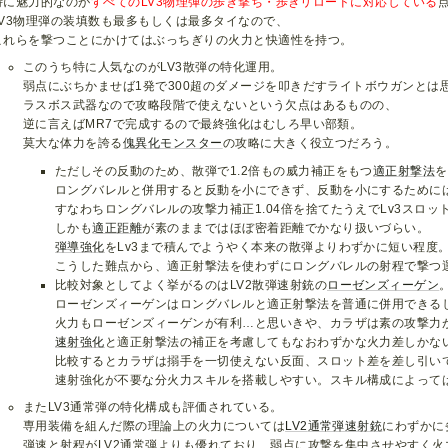
特に魅力的なのが
すべてのLV3物理弾の歩き撃ち・歩きリロードに対応している
LV3物理弾の装填数も最多もしくは最多タイなので、
これらを撃つことにかけてはぶっちぎりの火力と快適性を持つ。
このうち特に人気なのがLV3散弾の特化運用。
弱点にぶちかませば1発で300超のダメージを叩きだすライトボウガンとは
ラスボス武器なので攻略段階で使えないという欠点はあるものの、
逆に言えばMR7で完成するので最終強化はむしろ早い部類。
莫大な体力を誇る
傀異化モンスター
の攻略に大きく役立つだろう。
ただしその反動のため、散弾で1.2倍もの威力補正をもつ
適正射撃法
を
ロングバレルと併用すると反動を小にできず、反動を小にするために
すなわちロングバレルの攻撃力補正1.04倍を捨てたうえでLv3スロッ
しかも
適正距離
が素のままではほぼ密着距離でかなり扱いづらい。
弾導強化
をLv3まで積んでようやく本来の散弾よりわずかに短い程度
こうした難点から、適正射撃法を使わずにロングバレルの射程で撃つ
比較対象としてよく挙がるのはLV2散弾速射銃の
ローゼンズィーゲン
ローゼンズィーゲンはロングバレルと適正射撃法を普通に併用できる
火力もローゼンズィーゲンが有利…と思いきや、カラザは素の攻撃力
速射強化
と適正射撃法の補正を考慮してもなおわずかな火力差しかな
比較するとカラザは搦手を一切使えない反面、スロット差を差し引い
速射強化が不要な分火力スキルを搭載しやすい。スキル構成によって
またLV3通常弾の特化構成も評価されている。
専用装備を組んだ際の理論上の火力については
LV2
通常弾
速射銃
にわずかに
弾速と射程がLV2通常弾よりも優れており、弱点に攻撃を集中させやすく火