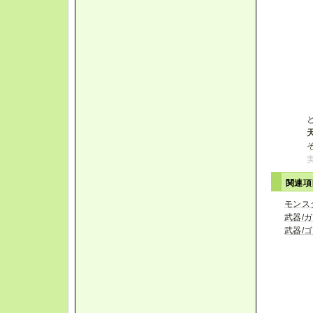
関連
モンス
武器/
武器/