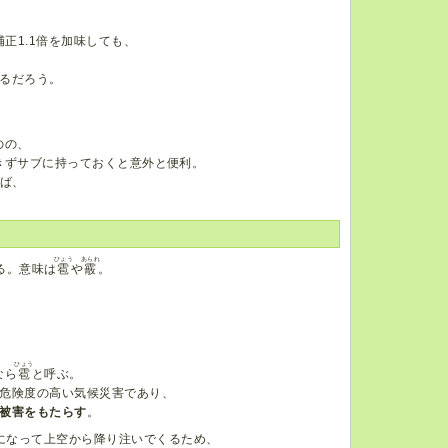
正1.1倍を加味しても、
るだろう。
のの、
きずサブに持っておくと意外と便利。
らば、
。
ひょう
あられ
る。意味は
雹
や
霰
。
ひょう
なら
雹
と呼ぶ。
危険度の高い気候災害であり、
被害をもたらす
。
になって上空から降り注いでくるため、