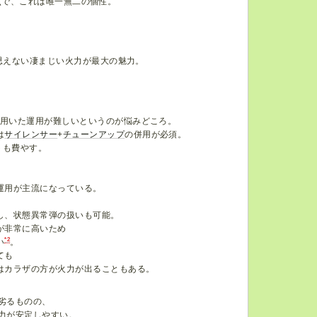
点で、これは唯一無二の個性。
思えない凄まじい火力が最大の魅力。
用いた運用が難しいというのが悩みどころ。
は
サイレンサー
+
チューンアップ
の併用が必須。
トも費やす。
。
運用が主流になっている。
。
し、状態異常弾の扱いも可能。
が非常に高いため
*2
い
。
ても
はカラザの方が火力が出ることもある。
劣るものの、
力が安定しやすい。