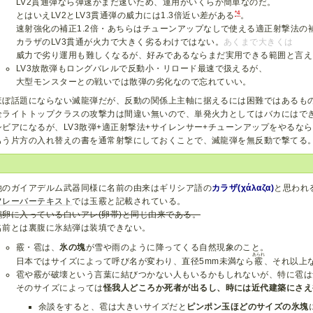
LV2貫通弾なら弾速がまだ速いため、運用がいくらか簡単なのだ。
*4
とはいえLV2とLV3貫通弾の威力には1.3倍近い差がある
。
速射強化の補正1.2倍・あちらはチューンアップなしで使える適正射撃法の補
カラザのLV3貫通が火力で大きく劣るわけではない。
あくまで大きくは
威力で劣り運用も難しくなるが、好みであるならまだ実用できる範囲と言え
LV3放散弾もロングバレルで反動小・リロード最速で扱えるが、
大型モンスターとの戦いでは散弾の劣化なので忘れていい。
ほぼ話題にならない滅龍弾だが、反動の関係上主軸に据えるには困難ではあるも
全ライトトップクラスの攻撃力は間違い無いので、単発火力としてはバカにはで
シビアになるが、LV3散弾+適正射撃法+サイレンサー+チューンアップをやるな
もう片方の入れ替えの書を通常射撃にしておくことで、滅龍弾を無反動で撃てる
他のガイアデルム武器同様に名前の由来はギリシア語の
カラザ(χάλαζα)
と思われ
フレーバーテキスト
では玉霰と記載されている。
鶏卵に入っている白いアレ(卵帯)と同じ由来である。
名前とは裏腹に氷結弾は装填できない。
霰・雹は、
氷の塊
が雪や雨のように降ってくる自然現象のこと。
あられ
日本ではサイズによって呼び名が変わり、直径5mm未満なら
霰
、それ以上
雹や霰が破壊という言葉に結びつかない人もいるかもしれないが、特に雹は
そのサイズによっては
怪我人どころか死者が出るし、時には近代建築にさえ
余談をすると、雹は大きいサイズだと
ピンポン玉ほどのサイズの氷塊