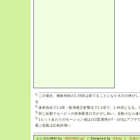
*1
この場合、種族特効の1.05倍は捨てることになり火力の伸び
る
*2
速射強化で1.2倍・散弾適正射撃法で1.2倍で、1.44倍となる
*3
同じ反動でもヘビィの発射硬直の方が少し短い。反動小なら連
*4
1ヒットあたりのモーション値はLV2貫通弾が7・LV3はアプデで
選ぶ意義は比較的薄い
レンタルWIKI by
WIKIWIKI.jp*
/ Designed by
Olivia
/
広告に