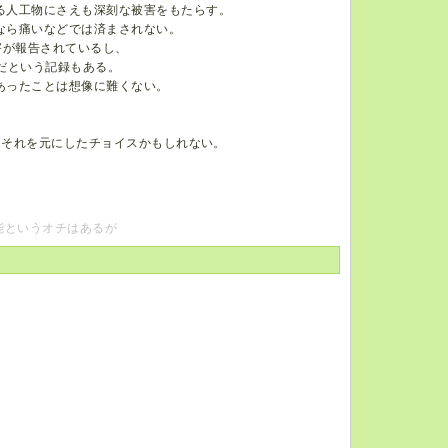
る人工物にさえも深刻な被害をもたらす。
なら痛いなどでは済まされない。
被害が報告されているし、
だという記録もある。
あったことは想像に難くない。
、それを元にしたチョイスかもしれない。
能というオチはあるが