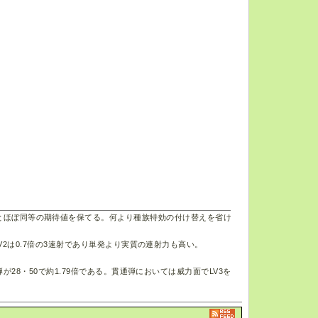
とほぼ同等の期待値を保てる。何より種族特効の付け替えを省け
LV2は0.7倍の3速射であり単発より実質の連射力も高い。
が28・50で約1.79倍である。貫通弾においては威力面でLV3を