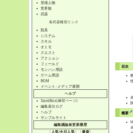
登場人物
世界観
武器
各武器種別リンク
防具
システム
スキル
オトモ
クエスト
アクション
フィールド
目次
モンハン用語
ゲーム用語
BGM
イベント･メディア展開
ヘルプ
SandBox
(練習ページ)
編集差分ログ
ヘルプ
概要
サンプルサイト
編集議論板更新履歴
〔
人気
/
今日人気
〕〔
最新
〕