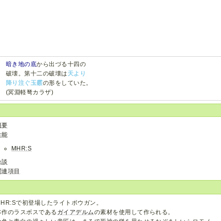
暗き地の底
から出づる十四の
破壊。第十二の破壊は
天より
降り注ぐ玉霰
の形をしていた。
(冥淵軽弩カラザ)
概要
性能
MHR:S
余談
関連項目
MHR:Sで初登場したライトボウガン。
本作のラスボスである
ガイアデルム
の素材を使用して作られる。