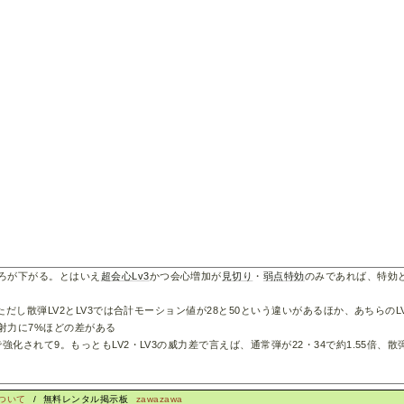
しろが下がる。とはいえ
超会心Lv3
かつ会心増加が
見切り
・
弱点特効
のみであれば、特効
。ただし散弾LV2とLV3では合計モーション値が28と50という違いがあるほか、あちらの
射力に7%ほどの差がある
強化されて9。もっともLV2・LV3の威力差で言えば、通常弾が22・34で約1.55倍、散弾
ついて
/ 無料レンタル掲示板
zawazawa