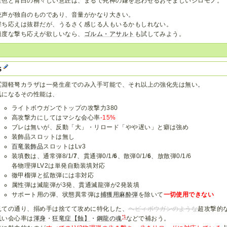
金色と青白の禍々しい意匠は、まるで死神の鎌を思わせるおぞましいシロモノ。
銃声が独自のものであり、音量がかなり大きい。
撃ち応えは抜群だが、うるさく感じる人もいるかもしれない。
適度な撃ち応えが欲しいなら、
ゴルム・アサルト
も試してみよう。
S
冥淵軽弩カラザは一発生産でのみ入手可能で、それ以上の強化先は無い。
気になるその性能は、
ライトボウガンでトップの攻撃力380
高攻撃力にしてはマシな会心率
-15%
ブレは無いが、反動「大」・リロード「やや遅い」と癖は強め
装飾品スロットは無し
百竜装飾品
スロットはLv3
装填数は、通常弾8/1/
7
、貫通弾0/1/
6
、散弾0/1/
6
、放散弾0/1/6
各物理弾LV2は単発自動装填対応
徹甲榴弾と拡散弾には非対応
属性弾は滅龍弾が3発、貫通滅龍弾が2発装填
サポート用の弾、状態異常弾は
捕獲用麻酔弾
を除いて
一切使用できない
見ての通り、搦め手は捨てて攻めに特化した、
ヘビィボウガンのような
超攻撃的
*1
低い会心率は
渾身
・
狂竜症【蝕】
・
鋼龍の魂
などで補おう。