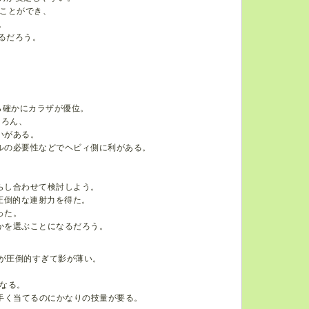
ことができ、
。
るだろう。
。
ら確かにカラザが優位。
ちろん、
いがある。
ルの必要性などでヘビィ側に利がある。
。
らし合わせて検討しよう。
、圧倒的な連射力を得た。
った。
かを選ぶことになるだろう。
が圧倒的すぎて影が薄い。
なる。
手く当てるのにかなりの技量が要る。