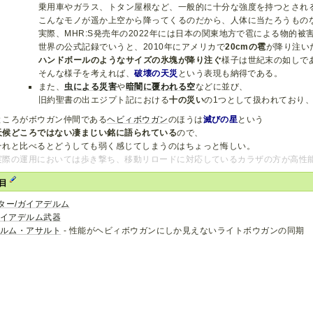
乗用車やガラス、トタン屋根など、一般的に十分な強度を持つとされ
こんなモノが遥か上空から降ってくるのだから、人体に当たろうもの
実際、MHR:S発売年の2022年には日本の関東地方で雹による物的
世界の公式記録でいうと、2010年にアメリカで
20cmの雹
が降り注い
ハンドボールのようなサイズの氷塊が降り注ぐ
様子は世紀末の如しで
そんな様子を考えれば、
破壊の天災
という表現も納得である。
また、
虫による災害
や
暗闇に覆われる空
などに並び、
旧約聖書の出エジプト記における
十の災い
の1つとして扱われており
ところがボウガン仲間である
ヘビィボウガン
のほうは
滅びの星
という
天候どころではない凄まじい銘に語られている
ので、
それと比べるとどうしても弱く感じてしまうのはちょっと悔しい。
実際の運用においては歩き撃ち、移動リロードに対応しているカラザの方が高性
項目
ター/ガイアデルム
ガイアデルム武器
ゴルム・アサルト
- 性能がヘビィボウガンにしか見えないライトボウガンの同期