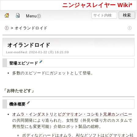
ニンジャスレイヤー Wiki*
Menu
> オイランドロイド
オイランドロイド
Last-modified: 2024-01-22 (月) 16:21:09
登場エピソード
多数のエピソードにガジェットとして登場。
「お待たせどす」
機体概要
オムラ・インダストリ
と
ピグマリオン・コシモト兄弟カンパニー
の共同開発により造られた、女性型（外見や喋り方のカスタムで
男性型にも変更可能）介助ロボット製品の総称。
ボディなどハードはオムラ、AIなどソフトはピグマリオン社