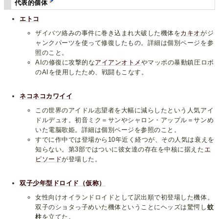
代表的個体
エトコ
ザイバツ絡みの事件に巻き込まれ大破した機体を
カキオ
がジ
ャンクパーツを使って修復したもの。詳細は個別ページを参
照のこと。
AIの修復に攻撃的な
アイアンオトメ
やマッポの暴動鎮圧ロボ
のAIを使用したため、戦闘もこなす。
ネコネコカワイイ
この世界のアイドル志望者を大幅に減らしたという人気アイ
ドルデュオ。初音ミク＝サンやシャロン・アップル＝サンめ
いた電脳歌姫。詳細は個別ページを参照のこと。
すでに作中では登場から10年近く経つが、その人気は衰えを
知らない。第3部ではついに彼女達の存在を中核に据えた
エ
ピソード
が登場した。
双子少年型ドロイド（仮称）
女性向けオイランドロイドとして訳出順で初登場した機体。
双子のショタっ子めいた機体ということにヘッズは驚愕し
蚊
柱
を立てた。