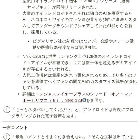
型汎用オイランドロイド機体「i-2040x」シリーズ（通称
「ヤマブキ」）が同時リリースされた。
大量のオイランドロイドそれぞれに独自のAIを用意するた
め、ネコネコカワイイのファン達が昔から独自に違法カスタ
ムしてアンダーグラウンドでシェアしていたAI群から公募
し、採用している。
ピグマリオン社のAI程ではないが、会話やステージ活
動や医療行為程度ならば実現可能。
NNK-128には世界ランキング上位128体のオイランドロイ
ド・アイドルが在籍でき、世には数千体を超えるデミアイド
ルが存在するといわれる。
人気上位機体は量産化され市販化されるため、より多くのフ
ァンを獲得すべくファンの間でAIのカスタマイズ戦争が激化
している。
詳細は
ニンジャスレイヤープラス
の
シャード・オブ・マッ
ポーカリプス（９）：NNK-128
を参照な。
「もっとネタバレしてください」と、アンドロイドは高度にプロ
グラミングされた電子音声を返す。
一言コメント
「最近コメントとうまく付き合えない」「そんな症状は出ていま