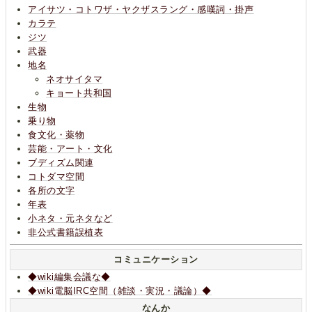
アイサツ・コトワザ・ヤクザスラング・感嘆詞・掛声
カラテ
ジツ
武器
地名
ネオサイタマ
キョート共和国
生物
乗り物
食文化・薬物
芸能・アート・文化
ブディズム関連
コトダマ空間
各所の文字
年表
小ネタ・元ネタなど
非公式書籍誤植表
コミュニケーション
◆wiki編集会議な◆
◆wiki電脳IRC空間（雑談・実況・議論）◆
なんか