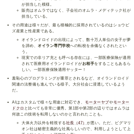
が担当した模様。
販売はオムラではなく、子会社のオムラ・メディテック社が
担当している。
その用途は様々だが、最も積極的に採用されているのはショウビ
ズ産業と性産業である。
オイランドロイドの出現によって、数十万人単位の女子が夢
を諦め、
オイラン専門学校
への転校を余儀なくされたとい
う。
現実での非リア充とも呼べる存在には、一部医療保険が適用
されて医療用オイランドロイドが
お相手
をすることもあるら
しい。一部医療保険適用ヤッター！
羞恥心のプログラミングが重罪とされるなど、オイランドロイド
関連の法整備も進んでいる様子。大分社会に浸透しているよう
だ。
AIはカスタムで様々な用途に対応でき、
モーターヤブ
や
モーター
ドクロ
と比べても非常に優秀。第1部や第2部の辺りではオムラは
何故この技術を転用しないのかと言われたことも。
大体火力以外を軽視する
社長（47）
が悪い。ただ、ピグマリ
オン社は秘密主義的な社風らしいので、利用しようとして上