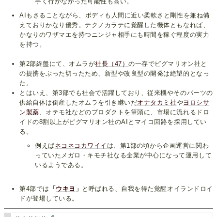
手く行かなかった可能性も高い。
AIもさることながら、ボディも人間に近い柔軟さと剛性を兼ね備
えておりかなり優秀。テクノカラテに覚醒した機体ともなれば、
かなりのワザマエを持つニンジャ相手にも時間を稼ぐ程度の実力
を持つ。
第2部終盤にて、オムラが
社長（47）
の一存でピグマリオン社と
の提携をぶった切ったため、新型や改良型の開発は絶望的となっ
た。
とはいえ、第3部でも社会で活躍しており、従来機やそのパーツの
供給自体は倒産したオムラを引き継いだ
オナタカミ社
や
ヨロシサ
ン製薬
、オテモ社などのプロダクトを筆頭に、市場に流れるドロ
イドの8割以上がピグマリオン社のAIとマイコ回路を採用してい
る。
例えば
ネコネコカワイイ
は、第1部の頃から企画運営に関わ
っていたメガロ・キモチ社なる企業が中心になって運用して
いるようである。
第4部では
「
ウキヨ
」
と呼ばれる、自我を得た覚醒オイランドロイ
ドが登場している。