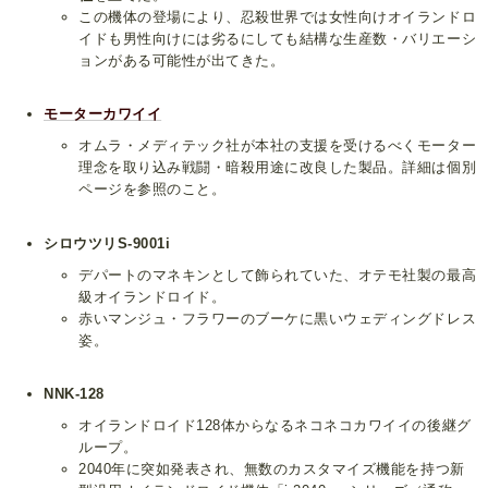
この機体の登場により、忍殺世界では女性向けオイランドロ
イドも男性向けには劣るにしても結構な生産数・バリエーシ
ョンがある可能性が出てきた。
モーターカワイイ
オムラ・メディテック社が本社の支援を受けるべくモーター
理念を取り込み戦闘・暗殺用途に改良した製品。詳細は個別
ページを参照のこと。
シロウツリS-9001i
デパートのマネキンとして飾られていた、オテモ社製の最高
級オイランドロイド。
赤いマンジュ・フラワーのブーケに黒いウェディングドレス
姿。
NNK-128
オイランドロイド128体からなるネコネコカワイイの後継グ
ループ。
2040年に突如発表され、無数のカスタマイズ機能を持つ新