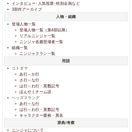
インタビュー･人気投票･特別企画など
3部作アーカイブ
人物・組織
登場人物一覧
登場人物一覧（第4部以降）
リアルニンジャ一覧
ニンジャ名鑑登場者一覧
組織一覧
ニンジャクラン一覧
用語
コトダマ
あ行～か行
さ行～な行
は行～わ行・英数記号
ほんやくチーム語
ヘッズスラング
あ行～な行
は行～わ行・英数記号
キャラクター愛称・異名
辞典/考察
ニンジャについて