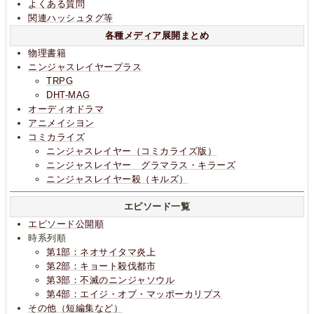
よくある質問
関連ハッシュタグ等
各種メディア展開まとめ
物理書籍
ニンジャスレイヤープラス
TRPG
DHT-MAG
オーディオドラマ
アニメイシヨン
コミカライズ
ニンジャスレイヤー（コミカライズ版）
ニンジャスレイヤー グラマラス・キラーズ
ニンジャスレイヤー殺（キルズ）
エピソード一覧
エピソード公開順
時系列順
第1部：ネオサイタマ炎上
第2部：キョート殺伐都市
第3部：不滅のニンジャソウル
第4部：エイジ・オブ・マッポーカリプス
その他（短編集など）