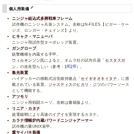
個人用装備
ニンジャ組込式多脚戦車フレーム
試作機のニンジャ兵装システム。名称はN-FILES【ビガー・ケー
ジズ、ロンガー・チェインズ】より。
ヒキャク・マニューバ
ニンジャ用試作型ターボレッグ装置。
ガングローブ
銃撃機構を内蔵する手甲。
ウィルキンソン氏
によると、オムラ社の試作兵器「
セスタスガ
ン
」の改良型らしい（参考：
1
2
）。
集光装置
ハイデッカーの移動式治安維持拠点「
セイギオオキイタテ
」に搭
載されている装置。
ジャスティス
の
ヒカリ・ジツ
のパワーソース
として機能する。
アツモリ
ニンジャ用戦闘スーツ。名称は書籍版より。
リニア・カタナ
超電磁鞘により高速の
イアイ
を実現するカタナ。
カラテ増幅炉内蔵パワードニンジャアーマー
試作機の重UNIX装甲。
重サイバネ装備