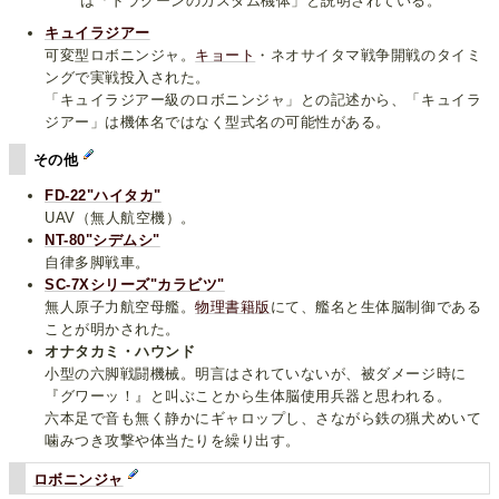
は「ドラグーンのカスタム機体」と説明されている。
キュイラジアー
可変型ロボニンジャ。
キョート
・ネオサイタマ戦争開戦のタイミ
ングで実戦投入された。
「キュイラジアー級のロボニンジャ」との記述から、「キュイラ
ジアー」は機体名ではなく型式名の可能性がある。
その他
FD-22"ハイタカ"
UAV（無人航空機）。
NT-80"シデムシ"
自律多脚戦車。
SC-7Xシリーズ"カラビツ"
無人原子力航空母艦。
物理書籍版
にて、艦名と生体脳制御である
ことが明かされた。
オナタカミ・ハウンド
小型の六脚戦闘機械。明言はされていないが、被ダメージ時に
『グワーッ！』と叫ぶことから生体脳使用兵器と思われる。
六本足で音も無く静かにギャロップし、さながら鉄の猟犬めいて
噛みつき攻撃や体当たりを繰り出す。
ロボニンジャ