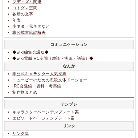
ブディズム関連
コトダマ空間
各所の文字
年表
小ネタ・元ネタなど
非公式書籍誤植表
コミュニケーション
◆wiki編集会議な◆
◆wiki電脳IRC空間（雑談・実況・議論）◆
なんか
非公式キャラクター人気投票
ニュービーのための忍殺文体ドージョー
IRC会議録・資料・考察録
制作物まとめ
テンプレ
キャラクターページテンプレート案
エピソードページテンプレート案
リンク
リンク集