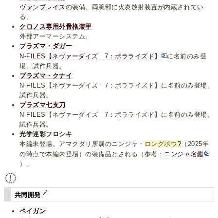
ヴァンブレイス
の装備。両腕部に火炎放射装置が内蔵されてい
る。
クロノス専用外骨格装甲
外部アーマーシステム。
プラズマ・ダガー
N-FILES【ネヴァーダイズ 7：ポラライズド】
に名前のみ登
場。試作兵器。
プラズマ・クナイ
N-FILES【ネヴァーダイズ 7：ポラライズド】に名前のみ登場。
試作兵器。
プラズマ七支刀
N-FILES【ネヴァーダイズ 7：ポラライズド】に名前のみ登場。
試作兵器。
光学迷彩フロシキ
本編未登場。アマクダリ所属のニンジャ・
ロングボウ
?
（2025年
の時点で本編未登場）の装備品とされる（参考：
ニンジャ名鑑
）。
共同開発
ペイガン