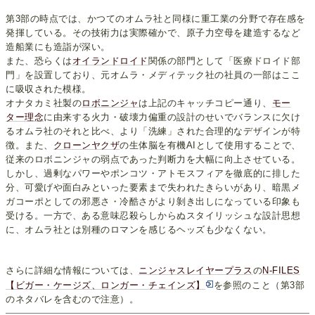
第3部の時点では、かつてのオムラ社と同様に重工業の分野で存在感を
発揮している。その技術力は実際確かで、原子力空母を建造するなど
造船業にも造詣が深い。
また、恐らくは
オイランドロイド
関係の部門として「医療ドロイド部
門」を設置しており、元オムラ・メディテック社の社員の一部はここ
に吸収された模様。
オナタカミ社製の
ロボニンジャ
は上記のキャッチコピー通り、
モー
ター理念
に由来する火力・破壊力偏重の設計のせいでバランスに欠け
るオムラ社のそれと比べ、より「洗練」された合理的なデザインが特
徴。また、
クローンヤクザ
の生体脳を有機AIとして使用することで、
従来のロボニンジャの弱点であった判断力を大幅に向上させている。
しかし、過剰なパワーやポンコツ・アトモスフィアを徹底的に排した
分、可愛げや面白みといった要素まで失われたきらいがあり、暗黒メ
ガコーポとしての邪悪さ・冷酷さがより剝き出しになっている印象も
受ける。一方で、ある意味忍殺らしからぬスタイリッシュな設計思想
に、オムラ社とは別種のロマンを感じるヘッズも少なくない。
さらに詳細な情報については、
ニンジャスレイヤープラス
の
N-FILES
【ビガー・ケージズ、ロンガー・チェインズ】
を参照のこと（第3部
のネタバレを含むので注意）。