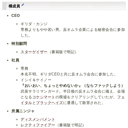
構成員
CEO
ギリダ・カンジ
専務よりもやや若い男。反オムラ企業による秘密会合に参加
した。
特別顧問
スターゲイザー
（書籍版で明記）
社員
専務
本名不明。ギリダCEOと共に反オムラ会合に参加した。
イシイ＆ケイノー
『おいおい、ちょっとやめないか』（ならファックしよう）
武装サラリマンガード。半日後の反オムラ会合に備え、会場
となる
コケシマート
の廃墟をクリアリングしていたが、
フェ
イタル
と
ブラックヘイズ
に遭遇して殺害された。
所属ニンジャ
ディスメンバメント
レクティファイアー
（書籍版で明記）