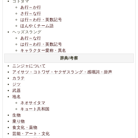
コトダマ
あ行～か行
さ行～な行
は行～わ行・英数記号
ほんやくチーム語
ヘッズスラング
あ行～な行
は行～わ行・英数記号
キャラクター愛称・異名
辞典/考察
ニンジャについて
アイサツ・コトワザ・ヤクザスラング・感嘆詞・掛声
カラテ
ジツ
武器
地名
ネオサイタマ
キョート共和国
生物
乗り物
食文化・薬物
芸能・アート・文化