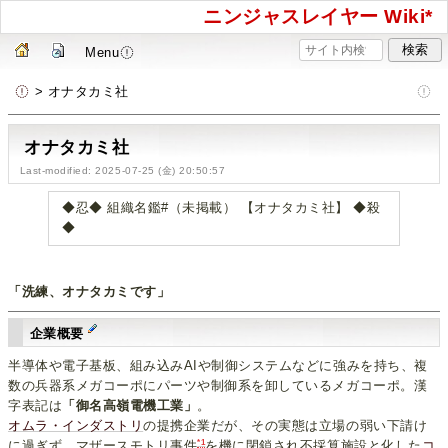
ニンジャスレイヤー Wiki*
Menu
> オナタカミ社
オナタカミ社
Last-modified: 2025-07-25 (金) 20:50:57
◆忍◆ 組織名鑑#（未掲載） 【オナタカミ社】 ◆殺
◆
「洗練、オナタカミです」
企業概要
半導体や電子基板、組み込みAIや制御システムなどに強みを持ち、複
数の兵器系メガコーポにパーツや制御系を卸しているメガコーポ。漢
字表記は
「御名高嶺電機工業」
。
オムラ・インダストリ
の提携企業だが、その実態は立場の弱い下請け
*1
に過ぎず、マザースモトリ事件
を機に閉鎖され不採算施設と化した
コ