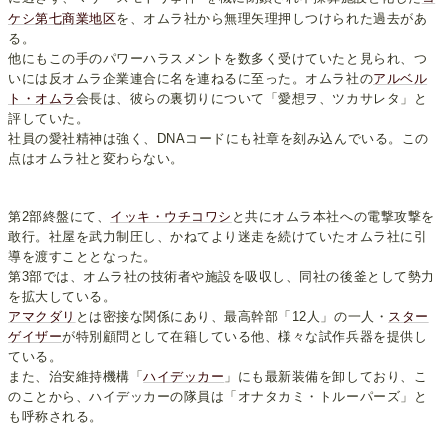
ケシ第七商業地区
を、オムラ社から無理矢理押しつけられた過去があ
る。
他にもこの手のパワーハラスメントを数多く受けていたと見られ、つ
いには反オムラ企業連合に名を連ねるに至った。オムラ社の
アルベル
ト・オムラ
会長は、彼らの裏切りについて「愛想ヲ、ツカサレタ」と
評していた。
社員の愛社精神は強く、DNAコードにも社章を刻み込んでいる。この
点はオムラ社と変わらない。
第2部終盤にて、
イッキ・ウチコワシ
と共にオムラ本社への電撃攻撃を
敢行。社屋を武力制圧し、かねてより迷走を続けていたオムラ社に引
導を渡すこととなった。
第3部では、オムラ社の技術者や施設を吸収し、同社の後釜として勢力
を拡大している。
アマクダリ
とは密接な関係にあり、最高幹部「12人」の一人・
スター
ゲイザー
が特別顧問として在籍している他、様々な試作兵器を提供し
ている。
また、治安維持機構「
ハイデッカー
」にも最新装備を卸しており、こ
のことから、ハイデッカーの隊員は「オナタカミ・トルーパーズ」と
も呼称される。