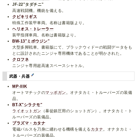
JF-22"タダチニ"
高速戦闘機。機銃を備える。
クビキリギス
特殊工作装甲車両。名称は書籍版より。
ヘリオス・トレーラー
装甲指揮車両。名称は書籍版より。
BW-13"ミボウジン"
大型多脚戦車。書籍版にて、ブラックウィドーの戦闘データをも
とに設計されたニンジャ専用機体であることが明かされた。
クロフネ
ニンジャ専用超高速スペースシャトル。
武器・兵器
MP-IIIK
オートマチックの
マッポガン
。オナタカミ・トルーパーズの装備
品。
BT-X"シラクモ"
ライオットガン
（暴徒鎮圧用のショットガン）。オナタカミ・ト
ルーパーズの装備品。
プラズマ・カタナ
電磁パルスを刀身に纏わせる機構を備える
カタナ
。オナタカミ・
トルーパーズの装備品。