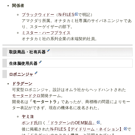
関係者
ブラックウィドー
（
N-FILES
で明記）
アマクダリ所属。オナタカミ社専属のサイバネニンジャであ
り、スターゲイザーの部下。
ミスター・ハーフプライス
オナタカミ社の系列企業の末端契約社員。
取扱商品・社有兵器
生体脳使用兵器
ロボニンジャ
ドラグーン
可変型ロボニンジャ。設計はオムラ社からヘッドハントされた
モータードクロ
開発チーム。
開発名は
「モータートラ」
であったが、商標権の問題によりモー
ター表記ができず、現在の機体名に改名された。
ヤミヨ
ボンド氏
曰く
「ドラグーンのOEM製品」
。
後に掲載された
N-FILES【デイドリーム・ネイション】
で