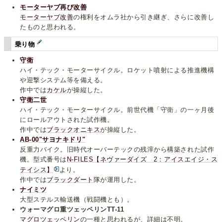
モーターヤブ再び改善
モーターヤブ改善
の権利をオムラ社から引き継ぎ、さらに改善し
たものと思われる。
乗り物
守衛
ハイ・テック・モーターサイクル。ロケット噴射による推進機構
や迎撃システム等を備える。
作中では
カケル
が操縦した。
守衛二世
ハイ・テック・モーターサイクル。前世代機「守衛」の一ヶ月後
にロールアウトされた試作機。
作中では
ブラックオニキス
が操縦した。
AB-00"サヨナキドリ"
反重力バイク。旧時代オーバーテックの残滓から構築された試作
機。型式番号は
N-FILES【ネヴァーダイズ 2：アイスエイジ・ス
テイシス】
より。
作中では
ブラックダート
隊が運用した。
ナイミツ
大型ステルス輸送機（戦闘機とも）。
ウォーマグロ重ツェッペリンTT-11
マグロツェッペリン
の一種と思われるが、詳細は不明。