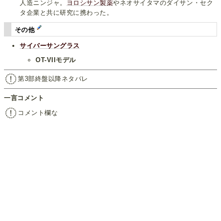
人造ニンジャ。
ヨロシサン製薬
やネオサイタマのダイサン・セク
タ企業と共に研究に携わった。
その他
サイバーサングラス
OT-VIIモデル
第3部終盤以降ネタバレ
一言コメント
コメント欄な