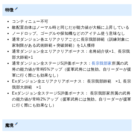
特徴
コンティニュー不可
敵配置自体はノーマル時と同じだが能力値が大幅に上昇している
ノードロップ。ゴーグルや探知機などのアイテム使う意味なし
通常ダンジョン各エリアクリアごとに長宗我部師範（訓練対象に
家制限がある武術師範＋突破師範）を1人獲得
通常ダンジョン全エリアクリアボーナス：名将紹介状×1、長宗我
部大師範×1
通常ダンジョン全ステージS評価ボーナス：
長宗我部家
所属の武
将の能力値が常時5%アップ（援軍武将には無効。自リーダーが援
軍に行く際にも効果なし）
Exダンジョン全エリアクリアボーナス： 長宗我部師範 ×1, 長宗
我部大師範 ×1
Exダンジョン全ステージS評価ボーナス： 長宗我部家所属の武将
の能力値が常時2%アップ（援軍武将には無効。自リーダーが援軍
に行く際にも効果なし）
魔境