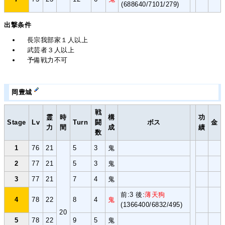
(688640/7101/279)
出撃条件
長宗我部家１人以上
武芸者３人以上
予備戦力不可
岡豊城
戦
霊
時
構
功
Stage
Lv
Turn
闘
ボス
金
力
間
成
績
数
1
76
21
5
3
鬼
2
77
21
5
3
鬼
3
77
21
7
4
鬼
前:3 後:
薄天狗
4
78
22
8
4
鬼
(1366400/6832/495)
20
5
78
22
9
5
鬼