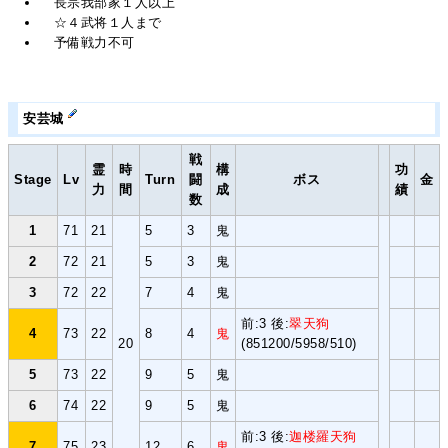
長宗我部家１人以上
☆４武将１人まで
予備戦力不可
安芸城
戦
霊
時
構
功
Stage
Lv
Turn
闘
ボス
金
力
間
成
績
数
1
71
21
5
3
鬼
2
72
21
5
3
鬼
3
72
22
7
4
鬼
前:3 後:
翠天狗
4
73
22
8
4
鬼
20
(851200/5958/510)
5
73
22
9
5
鬼
6
74
22
9
5
鬼
前:3 後:
迦楼羅天狗
7
75
23
12
6
鬼