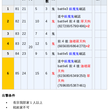
数
1
81
21
5
3
鬼
battle3
銀魔鬼
確認
道中
銀魔鬼
確認
2
82
21
10
4
鬼
battle4 前:4 後:
翠天狗
(827200/5790/496)
×2
3
83
22
7
4
鬼
前:4 後:
迦楼羅天狗
4
83
22
12
5
鬼
(665600/6864/270)
×2
20
5
84
23
9
5
鬼
battle5
銀魔鬼
確認
道中
銀魔鬼
確認
battle6 前:4 後:
迦楼羅
天狗
6
85
24
15
6
鬼
(615680/6349/250)
翠
天狗
(769600/5387/461)
出撃条件
長宗我部家１人以上
戦術家不可