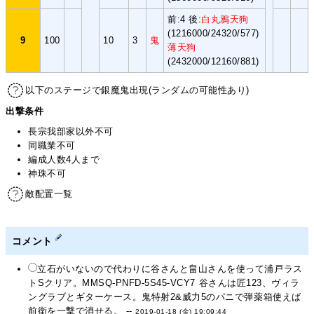
前:4 後:
白丸鴉天狗
(1216000/24320/577)
9
100
10
3
鬼
薄天狗
(2432000/12160/881)
以下のステージで銀魔鬼出現(ランダムの可能性あり)
出撃条件
長宗我部家以外不可
同職業不可
編成人数4人まで
神珠不可
敵配置一覧
コメント
立石がいないので代わりに谷さんと畠山さんを使って浦戸ラス
トSクリア。MMSQ-PNFD-5S45-VCY7 谷さんは匠123、ヴィラ
ングラブとギターケース。鬼特射2&威力5のパニで弾薬箱使えば
前衛を一撃で消せる。 --
2019-01-18 (金) 19:09:44