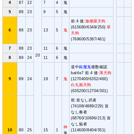
4
87
22
7
4
鬼
5
88
23
9
5
鬼
前:4 後:
迦楼羅天狗
(615680/6349/250)
翠
6
88
23
13
5
鬼
天狗
(769600/5387/461)
7
88
23
11
6
鬼
20
8
89
24
11
6
鬼
道中
銀魔鬼
複数確認
battle7 前:4 後:
薄天狗
9
89
24
18
7
鬼
(1270400/6352/460)
白丸鴉天狗
(635200/12704/301)
前:首なし武者
(74108/4889/229) 首
なし奏者
(68760/10696/213) 首
なし焔者
神
10
90
25
15
1
(114600/8404/351)
鬼