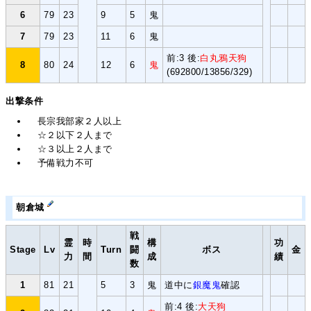
6
79
23
9
5
鬼
7
79
23
11
6
鬼
前:3 後:
白丸鴉天狗
8
80
24
12
6
鬼
(692800/13856/329)
出撃条件
長宗我部家２人以上
☆２以下２人まで
☆３以上２人まで
予備戦力不可
朝倉城
戦
霊
時
構
功
Stage
Lv
Turn
闘
ボス
金
力
間
成
績
数
1
81
21
5
3
鬼
道中に
銀魔鬼
確認
前:4 後:
大天狗