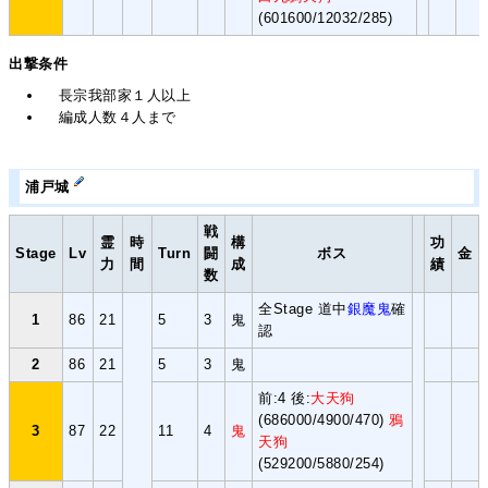
(601600/12032/285)
出撃条件
長宗我部家１人以上
編成人数４人まで
浦戸城
戦
霊
時
構
功
Stage
Lv
Turn
闘
ボス
金
力
間
成
績
数
全Stage 道中
銀魔鬼
確
1
86
21
5
3
鬼
認
2
86
21
5
3
鬼
前:4 後:
大天狗
(686000/4900/470)
鴉
3
87
22
11
4
鬼
天狗
(529200/5880/254)