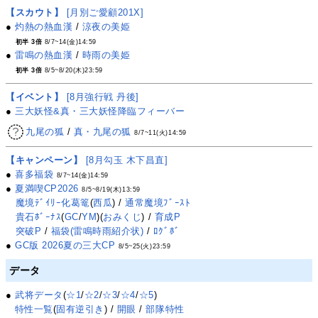
【スカウト】
[月別ご愛顧201X]
●
灼熱の熱血漢
/
涼夜の美姫
初半 3倍
8/7~14(金)14:59
●
雷鳴の熱血漢
/
時雨の美姫
初半 3倍
8/5~8/20(木)23:59
【イベント】
[8月強行戦 丹後]
●
三大妖怪&真・三大妖怪降臨フィーバー
九尾の狐
/
真・九尾の狐
8/7~11(火)14:59
【キャンペーン】
[8月勾玉 木下昌直]
●
喜多福袋
8/7~14(金)14:59
●
夏満喫CP2026
8/5~8/19(木)13:59
魔境ﾃﾞｲﾘｰ化葛篭
(
西瓜
) /
通常魔境ﾌﾞｰｽﾄ
貴石ﾎﾞｰﾅｽ
(
GC
/
YM
)(
おみくじ
) /
育成P
突破P
/
福袋(雷鳴時雨紹介状)
/
ﾛｸﾞﾎﾞ
●
GC版 2026夏の三大CP
8/5~25(火)23:59
データ
●
武将データ
(
☆1
/
☆2
/
☆3
/
☆4
/
☆5
)
特性一覧
(
固有逆引き
) /
開眼
/
部隊特性