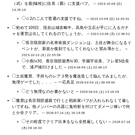
（武）を盾(犠牲)に信長（覇）に支援バフ。 --
2023-10-08 (日)
14:26:16
☆2の二人で普通の支援ですね。 --
2023-10-08 (日) 14:30:01
初めて100日、現在山城攻略中。高島や立石が手にに入るガチ
ャを運営は出してくれるのでしょうか。 --
2023-10-09 (月) 12:38:52
長宗我部家の名将発掘ダンジョンは、土佐が舞台になるイ
ベントが、新規か復刻でもしてくれないと望み薄かと。 --
2023-10-10 (火) 22:35:08
小島lv30、香宗我部親秀lv30、学園宇佐美、フレ星5信長
で、浦戸城行けました --
2024-04-06 (土) 20:48:15
土佐魔窟、手持ちのレア３勢を魔改造して臨んでみましたが、
無理ゲーでした．．． -- 一応具足
2026-04-04 (土) 09:49:04
どう無理なのか書かないと --
2026-04-04 (土) 13:19:29
魔窟は長宗我部盛親で行くと戦術家バフが入れられなくて厳し
いですね。他メンバーの兵器に鬼特射を付けてダメージ稼いで何
とか全クリア。 --
2026-07-14 (火) 16:19:06
その程度でクリア出来るなら全然厳しくない --
2026-07-16
(木) 09:18:30