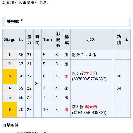
朝倉城から銀魔鬼が出現。
香宗城
戦
霊
時
構
功
Stage
Lv
Turn
闘
ボス
金
力
間
成
績
数
1
66
21
5
3
鬼
敵数２～４体
2
67
21
5
3
鬼
前3 後:
大天狗
3
68
22
8
4
鬼
88
(807800/5770/553)
20
4
69
22
7
4
鬼
84
5
69
22
7
4
鬼
前3 後:
鴉天狗
6
70
23
10
5
鬼
(626400/6960/301)
出撃条件