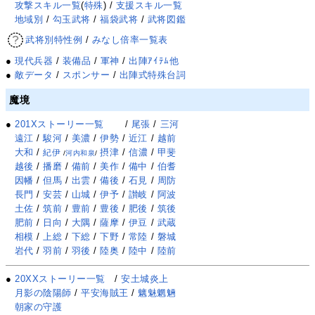
攻撃スキル一覧
(
特殊
) /
支援スキル一覧
地域別
/
勾玉武将
/
福袋武将
/
武将図鑑
武将別特性例
/
みなし倍率一覧表
●
現代兵器
/
装備品
/
軍神
/
出陣ｱｲﾃﾑ他
●
敵データ
/
スポンサー
/
出陣式特殊台詞
魔境
●
201Xストーリー一覧
/
尾張
/
三河
遠江
/
駿河
/
美濃
/
伊勢
/
近江
/
越前
大和
/
摂津
/
信濃
/
甲斐
紀伊
/
河内和泉
/
越後
/
播磨
/
備前
/
美作
/
備中
/
伯耆
因幡
/
但馬
/
出雲
/
備後
/
石見
/
周防
長門
/
安芸
/
山城
/
伊予
/
讃岐
/
阿波
土佐
/
筑前
/
豊前
/
豊後
/
肥後
/
筑後
肥前
/
日向
/
大隅
/
薩摩
/
伊豆
/
武蔵
相模
/
上総
/
下総
/
下野
/
常陸
/
磐城
岩代
/
羽前
/
羽後
/
陸奥
/
陸中
/
陸前
●
20XXストーリー一覧
/
安土城炎上
月影の陰陽師
/
平安海賊王
/
魑魅魍魎
朝家の守護