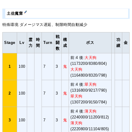
土佐魔窟
特殊環境:ダメージマス遅延、制限時間自動減少
戦
霊
時
構
功
Stage
Lv
Turn
闘
ボス
金
力
間
成
績
数
前:4 後:
大天狗
(1173200/8380/804)
1
100
7
3
鬼
大天狗
(1164800/8320/798)
前:4 後:
翠天狗
(1316800/9217/790)
2
100
7
3
鬼
翠天狗
(1307200/9150/784)
前:4 後:
薄天狗
(2240000/11200/812)
3
100
7
3
鬼
薄天狗
(2220800/11104/805)