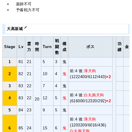
薬師不可
予備戦力不可
大高坂城
戦
霊
時
構
功
Stage
Lv
Turn
闘
ボス
金
力
間
成
績
数
1
81
21
5
3
鬼
前:4 後:
薄天狗
2
82
21
10
4
鬼
(1222400/6112/443)
×2
3
83
22
7
4
鬼
前:4 後:
白丸鴉天狗
4
83
22
12
5
鬼
20
(616000/12320/292)
×2
5
84
23
9
5
鬼
前:4 後:
薄天狗
(1203200/6016/436)
6
85
24
15
6
鬼
白丸鴉天狗