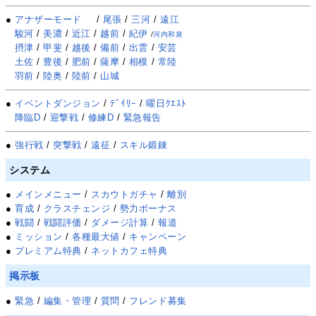
●
アナザーモード
/
尾張
/
三河
/
遠江
駿河
/
美濃
/
近江
/
越前
/
紀伊
/
河内和泉
摂津
/
甲斐
/
越後
/
備前
/
出雲
/
安芸
土佐
/
豊後
/
肥前
/
薩摩
/
相模
/
常陸
羽前
/
陸奥
/
陸前
/
山城
●
イベントダンジョン
/
ﾃﾞｲﾘｰ
/
曜日ｸｴｽﾄ
降臨D
/
迎撃戦
/
修練D
/
緊急報告
●
強行戦
/
突撃戦
/
遠征
/
スキル鍛錬
システム
●
メインメニュー
/
スカウトガチャ
/
離別
●
育成
/
クラスチェンジ
/
勢力ボーナス
●
戦闘
/
戦闘評価
/
ダメージ計算
/
報道
●
ミッション
/
各種最大値
/
キャンペーン
●
プレミアム特典
/
ネットカフェ特典
掲示板
●
緊急
/
編集・管理
/
質問
/
フレンド募集