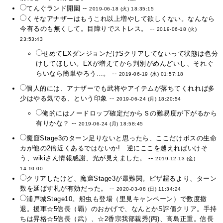
てんぐランド開園 --
2019-06-18 (火) 18:35:15
くそなアナザーはもうこれ以上増やして欲しくない。なんなら
今有るのも無くして。目障りでストレス。 --
2019-06-18 (火)
23:53:43
せめてEXダンジョンだけSクリアしてないって状態は色分
けしてほしい。EXが増えてから判別がめんどいし、それぐ
らいなら簡単やろう…。 --
2019-06-19 (水) 01:57:18
個人的には、アナザーでも武将やアイテムが落ちてくれれば多
少はやる気でる、という印象 --
2019-06-24 (月) 18:20:54
俺的にはノードロップ確定だからＳの難易度が下がるから
有りかな？ --
2019-06-24 (月) 18:58:45
魔窟Stage3のターン足りないと思ったら、ここだけボスの生命
カが他の2倍近くあるではないか! 逆にここを越えればいけそ
う、wikiさん情報感謝、光が見えました。 --
2019-12-13 (金)
14:10:00
クリアしたけど、魔窟Stage3が最難関。ピザ齧るより、ターン
数を延ばす札が有効だった。 --
2020-03-08 (日) 11:34:24
浦戸城Stage10。船虫も登場（里見キャンペーン）で数度撤
退。援軍☆5信長（覇）のおかげで、なんとかS評価クリア。手持
ちは昇格☆5信長（武）、☆2香宗我部親秀(丙)、高島正重。信長