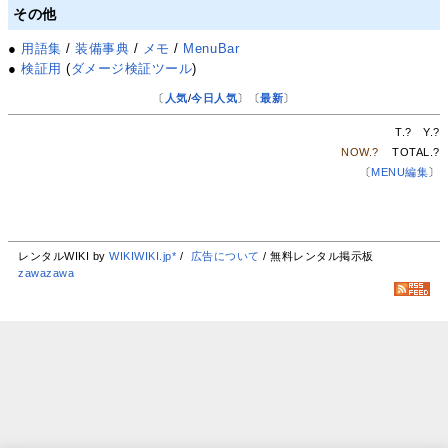
その他
●
用語集
/
装備事典
/
メモ
/
MenuBar
●
検証用
(
ダメージ検証ツール
)
〔
人気
/
今日人気
〕〔
最新
〕
T.
?
Y.
?
NOW.
?
TOTAL.
?
〔
MENU編集
〕
レンタルWIKI by
WIKIWIKI.jp*
/
広告について
/ 無料レンタル掲示板
zawazawa