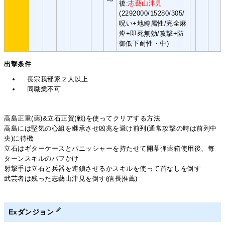
後:
志藝山津見
(2292000/15280/305/
呪い+地縛属性/完全麻
痺+即死無効/攻撃+防
御低下耐性・中)
出撃条件
長宗我部家２人以上
同職業不可
高島正重(薬)&立石正賀(戦)を使ってクリアする方法
高島には堅気の心組を継承させ凶兆を避け前列(通常攻撃の時は前列中
央)に待機
立石はギターケースとパニッシャーを持たせて開幕弾薬箱使用後、毎
ターンスキルのバフかけ
射撃手は立石と兵器を連鎖させるかスキルを使って首なしを倒す
武芸者は残った志藝山津見を倒す(信長推薦)
Exダンジョン