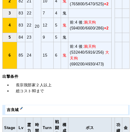
2
82
21
10
4
鬼
(765800/5470/525)
×2
3
83
22
7
4
鬼
前:4 後:
鴉天狗
4
83
22
12
5
鬼
20
(594000/6600/286)
×2
5
84
23
9
5
鬼
前:4 後:
鴉天狗
(532440/5916/256)
大
6
85
24
15
6
鬼
天狗
(690200/4930/473)
出撃条件
長宗我部家２人以上
総コスト80まで
吉良城
戦
霊
時
構
功
Stage
Lv
Turn
闘
ボス
金
力
間
成
績