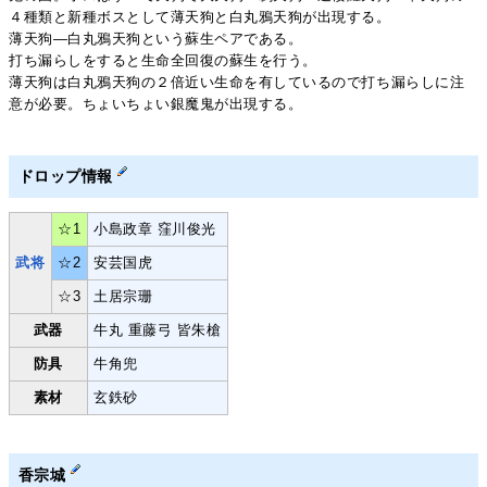
４種類と新種ボスとして薄天狗と白丸鴉天狗が出現する。
薄天狗―白丸鴉天狗という蘇生ペアである。
打ち漏らしをすると生命全回復の蘇生を行う。
薄天狗は白丸鴉天狗の２倍近い生命を有しているので打ち漏らしに注
意が必要。ちょいちょい銀魔鬼が出現する。
ドロップ情報
☆1
小島政章 窪川俊光
武将
☆2
安芸国虎
☆3
土居宗珊
武器
牛丸 重藤弓 皆朱槍
防具
牛角兜
素材
玄鉄砂
香宗城