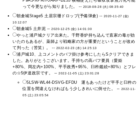
P9A3-XPRH-JARP-D255 横軸使えたら吸収攻撃無力化可能
って今更ながら知りました。 --
2018-08-28 (火) 08:35:40
朝倉城Stage5 土居宗珊ドロップ(予備弾倉) --
2020-11-27 (金)
10:12:07
朝倉城5 土井泥 --
2020-12-25 (金) 14:01:30
やっと浦戸城クリア出来た。千野香炉持ち込んで直家の毒が効
いたのもあるが、薬師より戦略家の方が重要だということが改め
て判った（苦笑）。 --
2022-02-23 (水) 14:25:13
浦戸城10、上コメントのバフ掛け参考にしたらSクリアできま
した。ありがとうございます。手持ちの高バフ要員（愛姫
+80%、岡左内+100%、平手政秀+95%、臼杵鑑続+80%）とフレ
の☆5伊達政宗です。 --
2022-11-05 (土) 23:01:28
5LSW-WL44-DSVG-EFDU 運もあったけど平手と臼杵の
位置を間違えなければもう少しきれいに倒せた。 --
2022-11-
05 (土) 23:05:54