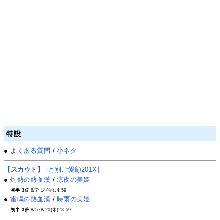
特設
●
よくある質問
/
小ネタ
【スカウト】
[月別ご愛顧201X]
●
灼熱の熱血漢
/
涼夜の美姫
初半 3倍
8/7~14(金)14:59
●
雷鳴の熱血漢
/
時雨の美姫
初半 3倍
8/5~8/20(木)23:59