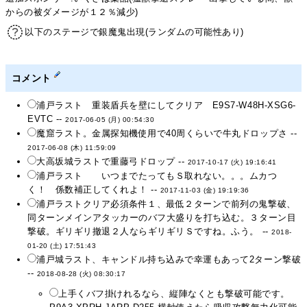
からの被ダメージが１２％減少)
以下のステージで銀魔鬼出現(ランダムの可能性あり)
コメント
浦戸ラスト 重装盾兵を壁にしてクリア E9S7-W48H-XSG6-
EVTC --
2017-06-05 (月) 00:54:30
魔窟ラスト。金属探知機使用で40周くらいで牛丸ドロップさ --
2017-06-08 (木) 11:59:09
大高坂城ラストで重藤弓ドロップ --
2017-10-17 (火) 19:16:41
浦戸ラスト いつまでたってもＳ取れない。。。ムカつ
く！ 係数補正してくれよ！ --
2017-11-03 (金) 19:19:36
浦戸ラストクリア必須条件１、最低２ターンで前列の鬼撃破、
同ターンメインアタッカーのバフ大盛りを打ち込む。３ターン目
撃破。ギリギリ撤退２人ならギリギリＳですね。ふう。 --
2018-
01-20 (土) 17:51:43
浦戸城ラスト、キャンドル持ち込みで幸運もあって2ターン撃破
--
2018-08-28 (火) 08:30:17
上手くバフ掛けれるなら、縦陣なくとも撃破可能です。