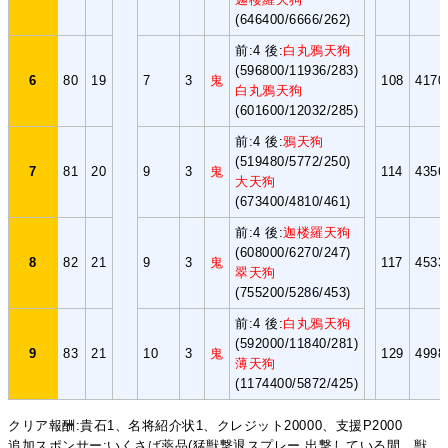
(646400/6666/262)
前:4 後:
白丸鴉天狗
(596800/11936/283)
6
80
19
7
3
鬼
108
4170
白丸鴉天狗
(601600/12032/285)
前:4 後:
鴉天狗
(519480/5772/250)
7
81
20
9
3
鬼
114
4356
大天狗
(673400/4810/461)
前:4 後:
迦楼羅天狗
(608000/6270/247)
8
82
21
9
3
鬼
117
4533
翠天狗
(755200/5286/453)
前:4 後:
白丸鴉天狗
(592000/11840/281)
9
83
21
10
3
鬼
129
4998
薄天狗
(1174400/5872/425)
クリア報酬:貴石1、名将紹介状1、クレジット20000、支援P2000
追加スポンサー:いくさば薬品(猛獣撃退スプレー 出撃している間、獣