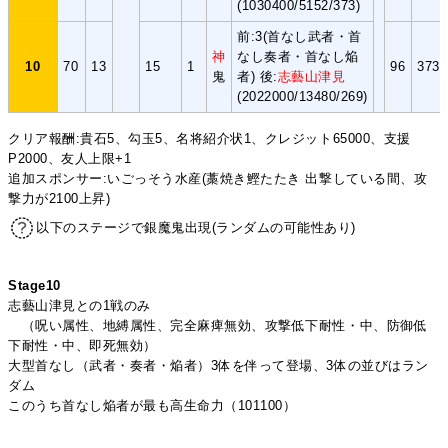
(1030400/5152/373)
前:3(首なし武者・首
神
なし奏者・首なし焔
10
70
13
15
1
96
3733
鬼
者) 後:
志藝山津見
(2022000/13480/269)
クリア報酬:貴石5、勾玉5、名将紹介状1、クレジット65000、支援
P2000、友人上限+1
追加スポンサー:いごっそう水産(藁焼き鰹たたき 出撃している間、攻
撃力が2100上昇)
以下のステージで銀魔鬼出現(ランダムの可能性あり)
Stage10
志藝山津見との1戦のみ
（呪い属性、地縛属性、完全麻痺無効、攻撃低下耐性・中、防御低
下耐性・中、即死無効）
大型首なし（武者・奏者・焔者）3体を伴って登場、3体の並びはラン
ダム
このうち首なし焔者が最も高生命力（101100）