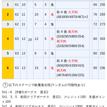
1
61
10
5
3
鬼
66
255
前:4 後:
大天狗
2
62
11
10
4
鬼
76
283
(681800/4870/467)×2
3
62
11
7
4
鬼
72
273
前:4 後:
鴉天狗
(529200/5880/254)
4
63
12
12
5
鬼
80
303
20
鴉天狗
(529200/5880/254)
5
63
12
9
5
鬼
80
292
前:4 後:
大天狗
(606200/4330/415)
6
63
12
15
6
鬼
90
336
鴉天狗
(467640/5196/225)
以下のステージで銀魔鬼出現(ランダムの可能性あり)
St1～6 評価Sボーナス 貴石2
St1、3、5 初回クリアボーナス 貴石1、クレジット100、支援ポイン
ト100
St2、4 初回クリアボーナス 貴石1、クレジット1000、支援ポイント