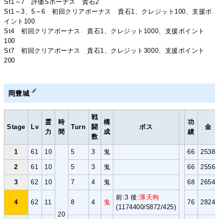
St1～7 評価Sボーナス 貴石2
St1～3、5～6 初回クリアボーナス 貴石1、クレジット100、支援ポ
イント100
St4 初回クリアボーナス 貴石1、クレジット1000、支援ポイント
100
St7 初回クリアボーナス 貴石1、クレジット3000、支援ポイント
200
岡豊城
戦
霊
時
構
功
Stage
Lv
Turn
闘
ボス
金
力
間
成
績
数
1
61
10
5
3
鬼
66
2538
2
61
10
5
3
鬼
66
2556
3
62
10
7
4
鬼
68
2654
前:3 後:
薄天狗
4
62
11
8
4
鬼
76
2824
(1174400/5872/425)
20