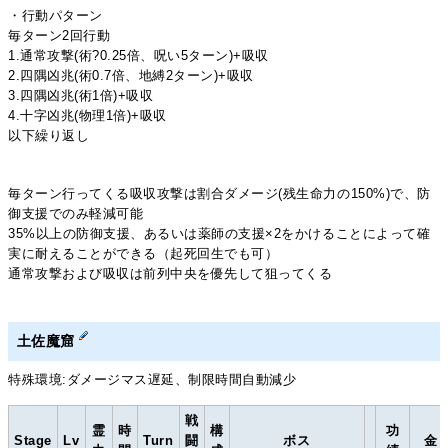
・行動パターン
毎ターン2回行動
1.通常攻撃(術?0.25倍、呪い5ターン)+吸収
2.四隅凶兆(術0.7倍、地縛2ターン)+吸収
3.四隅凶兆(術1倍)+吸収
4.十字凶兆(物理1倍)+吸収
以下繰り返し
毎ターン行ってくる吸収攻撃は割合ダメージ(残生命力の150%)で、防
御支援でのみ軽減可能
35%以上の防御支援、あるいは薬師の支援×2をかけることによって確
実に耐えることができる（起死回生でも可）
通常攻撃および吸収は前列中央を優先して狙ってくる
土佐魔窟
特殊環境:ダメージマス遅延、制限時間自動減少
戦
霊
時
構
功
Stage
Lv
Turn
闘
ボス
金