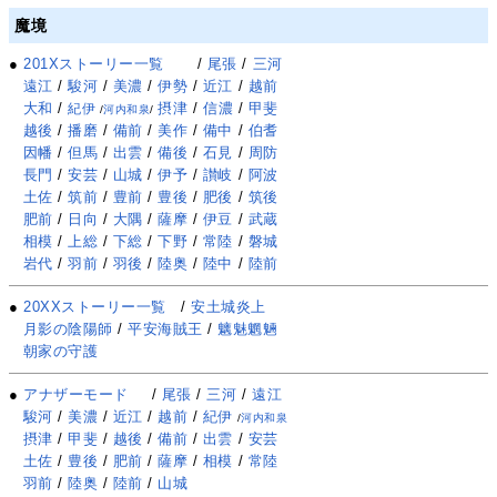
魔境
●
201Xストーリー一覧
/
尾張
/
三河
遠江
/
駿河
/
美濃
/
伊勢
/
近江
/
越前
大和
/
摂津
/
信濃
/
甲斐
紀伊
/
河内和泉
/
越後
/
播磨
/
備前
/
美作
/
備中
/
伯耆
因幡
/
但馬
/
出雲
/
備後
/
石見
/
周防
長門
/
安芸
/
山城
/
伊予
/
讃岐
/
阿波
土佐
/
筑前
/
豊前
/
豊後
/
肥後
/
筑後
肥前
/
日向
/
大隅
/
薩摩
/
伊豆
/
武蔵
相模
/
上総
/
下総
/
下野
/
常陸
/
磐城
岩代
/
羽前
/
羽後
/
陸奥
/
陸中
/
陸前
●
20XXストーリー一覧
/
安土城炎上
月影の陰陽師
/
平安海賊王
/
魑魅魍魎
朝家の守護
●
アナザーモード
/
尾張
/
三河
/
遠江
駿河
/
美濃
/
近江
/
越前
/
紀伊
/
河内和泉
摂津
/
甲斐
/
越後
/
備前
/
出雲
/
安芸
土佐
/
豊後
/
肥前
/
薩摩
/
相模
/
常陸
羽前
/
陸奥
/
陸前
/
山城