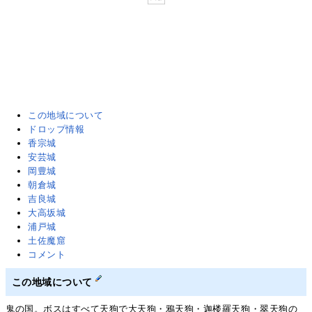
この地域について
ドロップ情報
香宗城
安芸城
岡豊城
朝倉城
吉良城
大高坂城
浦戸城
土佐魔窟
コメント
この地域について
鬼の国。ボスはすべて天狗で大天狗・鴉天狗・迦楼羅天狗・翠天狗の