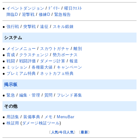
●
イベントダンジョン
/
ﾃﾞｲﾘｰ
/
曜日ｸｴｽﾄ
降臨D
/
迎撃戦
/
修練D
/
緊急報告
●
強行戦
/
突撃戦
/
遠征
/
スキル鍛錬
システム
●
メインメニュー
/
スカウトガチャ
/
離別
●
育成
/
クラスチェンジ
/
勢力ボーナス
●
戦闘
/
戦闘評価
/
ダメージ計算
/
報道
●
ミッション
/
各種最大値
/
キャンペーン
●
プレミアム特典
/
ネットカフェ特典
掲示板
●
緊急
/
編集・管理
/
質問
/
フレンド募集
その他
●
用語集
/
装備事典
/
メモ
/
MenuBar
●
検証用
(
ダメージ検証ツール
)
〔
人気
/
今日人気
〕〔
最新
〕