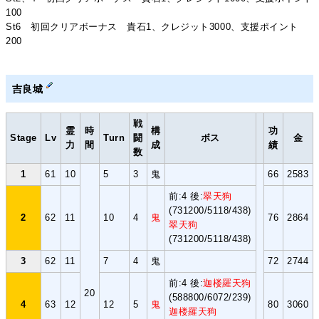
100
St6 初回クリアボーナス 貴石1、クレジット3000、支援ポイント
200
吉良城
戦
霊
時
構
功
Stage
Lv
Turn
闘
ボス
金
力
間
成
績
数
1
61
10
5
3
鬼
66
2583
前:4 後:
翠天狗
(731200/5118/438)
2
62
11
10
4
鬼
76
2864
翠天狗
(731200/5118/438)
3
62
11
7
4
鬼
72
2744
前:4 後:
迦楼羅天狗
20
(588800/6072/239)
4
63
12
12
5
鬼
80
3060
迦楼羅天狗