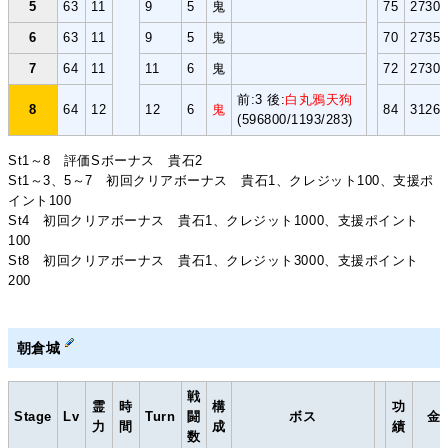
5
63
11
9
5
鬼
75
2730
6
63
11
9
5
鬼
70
2735
7
64
11
11
6
鬼
72
2730
前:3 後:
白丸鴉天狗
8
64
12
12
6
鬼
84
3126
(596800/1193/283)
St1～8 評価Sボーナス 貴石2
St1～3、5～7 初回クリアボーナス 貴石1、クレジット100、支援ポ
イント100
St4 初回クリアボーナス 貴石1、クレジット1000、支援ポイント
100
St8 初回クリアボーナス 貴石1、クレジット3000、支援ポイント
200
朝倉城
戦
霊
時
構
功
Stage
Lv
Turn
闘
ボス
金
力
間
成
績
数