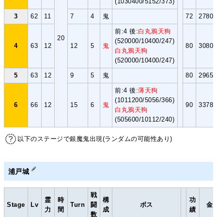
(1030400/5152/373)
3
62
11
7
4
鬼
72
2780
前:4 後:
白丸鴉天狗
20
(520000/10400/247)
4
63
12
12
5
鬼
80
3080
白丸鴉天狗
(520000/10400/247)
5
63
12
9
5
鬼
80
2965
前:4 後:
薄天狗
(1011200/5056/366)
6
66
12
15
6
鬼
90
3378
白丸鴉天狗
(505600/10112/240)
以下のステージで銀魔鬼出現(ランダムの可能性あり)
浦戸城
戦
霊
時
構
功
Stage
Lv
Turn
闘
ボス
金
力
間
成
績
数