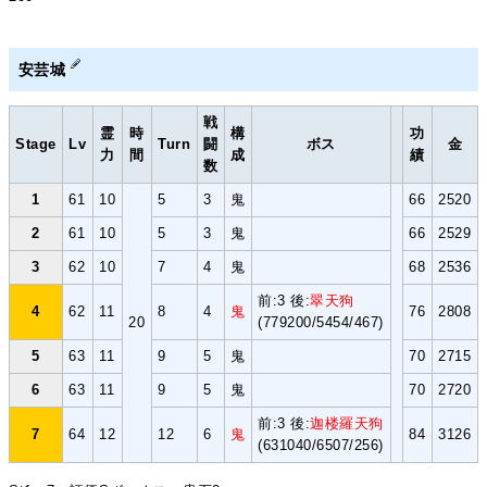
安芸城
戦
霊
時
構
功
Stage
Lv
Turn
闘
ボス
金
力
間
成
績
数
1
61
10
5
3
鬼
66
2520
2
61
10
5
3
鬼
66
2529
3
62
10
7
4
鬼
68
2536
前:3 後:
翠天狗
4
62
11
8
4
鬼
76
2808
20
(779200/5454/467)
5
63
11
9
5
鬼
70
2715
6
63
11
9
5
鬼
70
2720
前:3 後:
迦楼羅天狗
7
64
12
12
6
鬼
84
3126
(631040/6507/256)