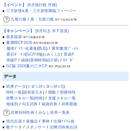
【イベント】
[8月強行戦 丹後]
●
三大妖怪&真・三大妖怪降臨フィーバー
九尾の狐
/
真・九尾の狐
8/7~11(火)14:59
【キャンペーン】
[8月勾玉 木下昌直]
●
喜多福袋
8/7~14(金)14:59
●
夏満喫CP2026
8/5~8/19(木)13:59
魔境ﾃﾞｲﾘｰ化葛篭
(
西瓜
) /
通常魔境ﾌﾞｰｽﾄ
貴石ﾎﾞｰﾅｽ
(
GC
/
YM
)(
おみくじ
) /
育成P
突破P
/
福袋(雷鳴時雨紹介状)
/
ﾛｸﾞﾎﾞ
●
GC版 2026夏の三大CP
8/5~25(火)23:59
データ
●
武将データ
(
☆1
/
☆2
/
☆3
/
☆4
/
☆5
)
特性一覧
(
固有逆引き
) /
開眼
/
部隊特性
攻撃スキル一覧
(
特殊
) /
支援スキル一覧
地域別
/
勾玉武将
/
福袋武将
/
武将図鑑
武将別特性例
/
みなし倍率一覧表
●
現代兵器
/
装備品
/
軍神
/
出陣ｱｲﾃﾑ他
●
敵データ
/
スポンサー
/
出陣式特殊台詞