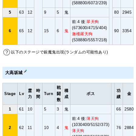
(588800/6072/239)
5
63
12
9
5
鬼
80
2945
前:4 後:
翠天狗
(673600/4715/404)
6
65
12
15
6
鬼
90
3354
迦楼羅天狗
(538880/5557/218)
以下のステージで銀魔鬼出現(ランダムの可能性あり)
大高坂城
戦
霊
時
構
功
Stage
Lv
Turn
闘
ボス
金
力
間
成
績
数
1
61
10
5
3
鬼
66
2580
前:4 後:
薄天狗
(1030400/5152/373)
2
62
11
10
4
鬼
76
2884
薄天狗