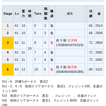
戦
霊
時
構
功
Stage
Lv
Turn
闘
ボス
金
力
間
成
績
数
1
61
10
5
3
鬼
66
2514
2
61
10
5
3
鬼
66
2508
前:3 後:
大天狗
3
62
11
8
4
鬼
72
2804
(765800/5470/525)
20
4
62
11
7
4
鬼
72
2692
5
62
11
7
4
鬼
72
2692
前:3 後:
鴉天狗
6
63
12
10
5
鬼
80
3115
(594000/6600/286)
St1～6 評価Sボーナス 貴石2
St1～2、4～5 初回クリアボーナス 貴石1、クレジット100、支援ポ
イント100
St3 初回クリアボーナス 貴石 、クレジット 、支援ポイント
St6 初回クリアボーナス 貴石1、クレジット3000、支援ポイント
200