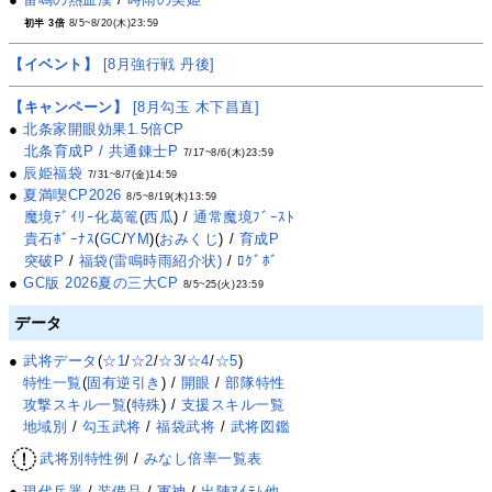
初半 3倍
8/5~8/20(木)23:59
【イベント】
[8月強行戦 丹後]
【キャンペーン】
[8月勾玉 木下昌直]
●
北条家開眼効果1.5倍CP
北条育成P / 共通錬士P
7/17~8/6(木)23:59
●
辰姫福袋
7/31~8/7(金)14:59
●
夏満喫CP2026
8/5~8/19(木)13:59
魔境ﾃﾞｲﾘｰ化葛篭
(
西瓜
) /
通常魔境ﾌﾞｰｽﾄ
貴石ﾎﾞｰﾅｽ
(
GC
/
YM
)(
おみくじ
) /
育成P
突破P
/
福袋(雷鳴時雨紹介状)
/
ﾛｸﾞﾎﾞ
●
GC版 2026夏の三大CP
8/5~25(火)23:59
データ
●
武将データ
(
☆1
/
☆2
/
☆3
/
☆4
/
☆5
)
特性一覧
(
固有逆引き
) /
開眼
/
部隊特性
攻撃スキル一覧
(
特殊
) /
支援スキル一覧
地域別
/
勾玉武将
/
福袋武将
/
武将図鑑
武将別特性例
/
みなし倍率一覧表
●
現代兵器
/
装備品
/
軍神
/
出陣ｱｲﾃﾑ他