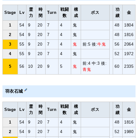
霊
時
戦闘
構
功
Stage
Lv
Turn
ボス
金
力
間
数
成
績
1
54
9
20
7
4
鬼
48
1804
2
54
9
20
7
4
鬼
48
1816
3
55
9
20
7
4
鬼
前:5 後:
牛鬼
56
2064
4
55
9
20
7
4
鬼
52
1972
前:4 中:3 後:
5
56
10
20
9
5
鬼
60
2335
青鬼
羽衣石城
霊
時
戦闘
構
功
Stage
Lv
Turn
ボス
金
力
間
数
成
績
1
54
9
20
7
4
鬼
48
1816
2
54
9
20
7
4
鬼
52
1980