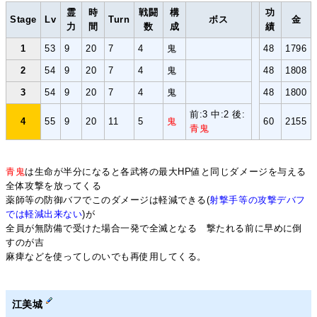
霊
時
戦闘
構
功
Stage
Lv
Turn
ボス
金
力
間
数
成
績
1
53
9
20
7
4
鬼
48
1796
2
54
9
20
7
4
鬼
48
1808
3
54
9
20
7
4
鬼
48
1800
前:3 中:2 後:
4
55
9
20
11
5
鬼
60
2155
青鬼
青鬼
は生命が半分になると各武将の最大HP値と同じダメージを与える
全体攻撃を放ってくる
薬師等の防御バフでこのダメージは軽減できる(
射撃手等の攻撃デバフ
では軽減出来ない
)が
全員が無防備で受けた場合一発で全滅となる 撃たれる前に早めに倒
すのが吉
麻痺などを使ってしのいでも再使用してくる。
江美城