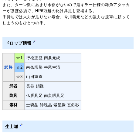
また、ターン数にあまり余裕がないので鬼キラー仕様の雑魚アタッカ
ーがほぼ必須で、HP6万超の化け具足も登場する。
手持ちでは火力が足りない場合、今川義元などの強力な援軍に頼って
しまうのもひとつの手。
ドロップ情報
☆1
行松正盛 南条元続
武将
☆2
南条宗勝 牛尾幸清
☆3
山田重直
武器
長巻 鎖鎌
防具
仏胴具足 南蛮胴具足
素材
士魂晶 帥魄晶 紫星炭 玄鉄砂
生山城