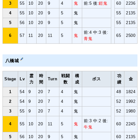
3
55
10
20
9
4
鬼
前:5 後:
鎧鬼
60
2236
4
55
10
20
9
5
鬼
55
2135
5
56
10
20
9
5
鬼
55
2135
前:4 中:3 後:
6
57
11
20
11
5
鬼
65
2500
青鬼
八橋城
霊
時
戦闘
構
功
Stage
Lv
Turn
ボス
金
力
間
数
成
績
1
54
9
20
7
4
鬼
48
1824
2
54
9
20
7
4
鬼
52
1992
3
55
9
20
7
4
鬼
52
1980
前:3 中:2 後:
4
55
10
20
11
5
鬼
60
2245
牛鬼
5
56
10
20
9
5
鬼
60
2135