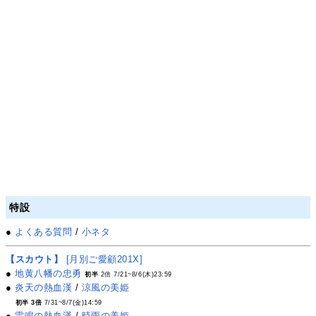
特設
●
よくある質問
/
小ネタ
【スカウト】
[月別ご愛顧201X]
●
地黄八幡の忠勇
初半
2倍 7/21~8/6(木)23:59
●
炎天の熱血漢
/
涼風の美姫
初半 3倍
7/31~8/7(金)14:59
●
雷鳴の熱血漢
/
時雨の美姫