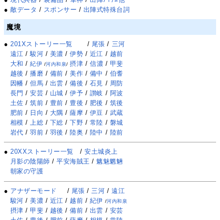
●
敵データ
/
スポンサー
/
出陣式特殊台詞
魔境
●
201Xストーリー一覧
/
尾張
/
三河
遠江
/
駿河
/
美濃
/
伊勢
/
近江
/
越前
大和
/
摂津
/
信濃
/
甲斐
紀伊
/
河内和泉
/
越後
/
播磨
/
備前
/
美作
/
備中
/
伯耆
因幡
/
但馬
/
出雲
/
備後
/
石見
/
周防
長門
/
安芸
/
山城
/
伊予
/
讃岐
/
阿波
土佐
/
筑前
/
豊前
/
豊後
/
肥後
/
筑後
肥前
/
日向
/
大隅
/
薩摩
/
伊豆
/
武蔵
相模
/
上総
/
下総
/
下野
/
常陸
/
磐城
岩代
/
羽前
/
羽後
/
陸奥
/
陸中
/
陸前
●
20XXストーリー一覧
/
安土城炎上
月影の陰陽師
/
平安海賊王
/
魑魅魍魎
朝家の守護
●
アナザーモード
/
尾張
/
三河
/
遠江
駿河
/
美濃
/
近江
/
越前
/
紀伊
/
河内和泉
摂津
/
甲斐
/
越後
/
備前
/
出雲
/
安芸