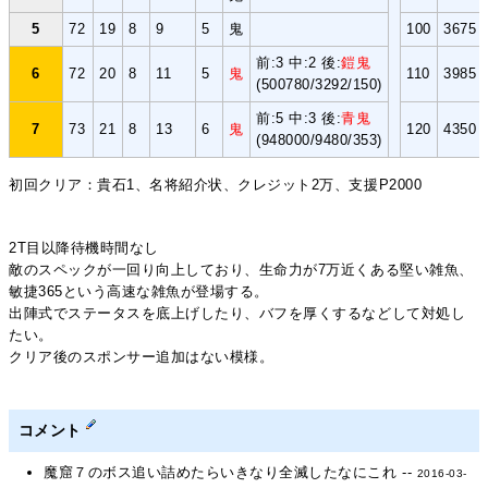
5
72
19
8
9
5
鬼
100
3675
前:3 中:2 後:
鎧鬼
6
72
20
8
11
5
鬼
110
3985
(500780/3292/150)
前:5 中:3 後:
青鬼
7
73
21
8
13
6
鬼
120
4350
(948000/9480/353)
初回クリア：貴石1、名将紹介状、クレジット2万、支援P2000
2T目以降待機時間なし
敵のスペックが一回り向上しており、生命力が7万近くある堅い雑魚、
敏捷365という高速な雑魚が登場する。
出陣式でステータスを底上げしたり、バフを厚くするなどして対処し
たい。
クリア後のスポンサー追加はない模様。
コメント
魔窟７のボス追い詰めたらいきなり全滅したなにこれ --
2016-03-