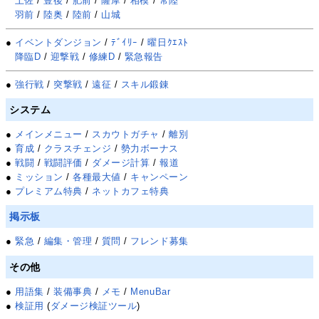
土佐
/
豊後
/
肥前
/
薩摩
/
相模
/
常陸
羽前
/
陸奥
/
陸前
/
山城
●
イベントダンジョン
/
ﾃﾞｲﾘｰ
/
曜日ｸｴｽﾄ
降臨D
/
迎撃戦
/
修練D
/
緊急報告
●
強行戦
/
突撃戦
/
遠征
/
スキル鍛錬
システム
●
メインメニュー
/
スカウトガチャ
/
離別
●
育成
/
クラスチェンジ
/
勢力ボーナス
●
戦闘
/
戦闘評価
/
ダメージ計算
/
報道
●
ミッション
/
各種最大値
/
キャンペーン
●
プレミアム特典
/
ネットカフェ特典
掲示板
●
緊急
/
編集・管理
/
質問
/
フレンド募集
その他
●
用語集
/
装備事典
/
メモ
/
MenuBar
●
検証用
(
ダメージ検証ツール
)