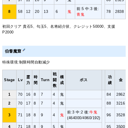
前:5 中:3 後:
8
58
12
20
13
6
鬼
78
2838
青鬼
初回クリア 貴石5、勾玉5、名将紹介状、クレジット50000、支援
P2000
伯耆魔窟
特殊環境:制限時間自動減少
戦
霊
時
構
功
Stage
Lv
Turn
闘
ボス
金
力
間
成
績
数
1
70
16
8
7
4
鬼
84
2862
2
70
17
8
7
4
鬼
88
3216
前:3 中:2 後:
牛鬼
3
71
18
8
9
4
鬼
96
3528
(464000/4960/192)
4
71
18
8
9
5
鬼
95
3500