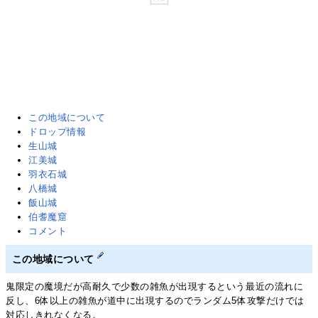
この地域について
ドロップ情報
生山城
江美城
羽衣石城
八橋城
飯山城
伯耆魔窟
コメント
この地域について
鬼限定の魔境だが高耐久で少数の雑魚が出現するという最近の流れに
反し、6体以上の雑魚が道中に出現するのでランダム5体攻撃だけでは
対応しきれなくなる。