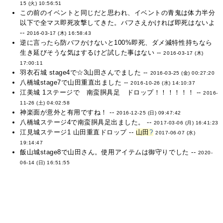
15 (火) 10:56:51
この前のイベントと同じだと思われ、イベントの青鬼は体力半分
以下で全マス即死攻撃してきた。バフさえかければ即死はないよ
--
2016-03-17 (木) 16:58:43
逆に言ったら防バフかけないと100%即死、ダメ減特性持ちなら
生き延びそうな気はするけど試した事はない --
2016-03-17 (木)
17:00:11
羽衣石城 stage4で☆3山田さんでました --
2016-03-25 (金) 00:27:20
八橋城stage7で山田重直出ました --
2016-10-26 (水) 14:10:37
江美城 1ステージで 南蛮胴具足 ドロップ！！！！！！ --
2016-
11-26 (土) 04:02:58
神楽面が意外と有用ですね！ --
2016-12-25 (日) 09:47:42
八橋城ステージ4で南蛮胴具足出ました。 --
2017-03-06 (月) 16:41:23
江見城ステージ1 山田重直ドロップ --
山田
?
2017-06-07 (水)
19:14:47
飯山城stage8で山田さん。使用アイテムは御守りでした --
2020-
06-14 (日) 16:51:55