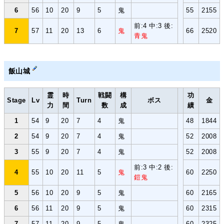
6
56
10
20
9
5
鬼
55
2155
前:4 中:3 後:
7
57
11
20
13
6
鬼
66
2520
青鬼
飯山城
霊
時
戦闘
構
功
Stage
Lv
Turn
ボス
金
力
間
数
成
績
1
54
9
20
7
4
鬼
48
1844
2
54
9
20
7
4
鬼
52
2008
3
55
9
20
7
4
鬼
52
2008
前:3 中:2 後:
4
55
10
20
11
5
鬼
60
2250
鎧鬼
5
56
10
20
9
5
鬼
60
2165
6
56
11
20
9
5
鬼
60
2315
7
57
11
20
9
5
鬼
60
2325