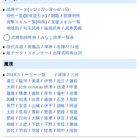
●
武将データ
(
☆1
/
☆2
/
☆3
/
☆4
/
☆5
)
特性一覧
(
固有逆引き
) /
開眼
/
部隊特性
攻撃スキル一覧
(
特殊
) /
支援スキル一覧
地域別
/
勾玉武将
/
福袋武将
/
武将図鑑
武将別特性例
/
みなし倍率一覧表
●
現代兵器
/
装備品
/
軍神
/
出陣ｱｲﾃﾑ他
●
敵データ
/
スポンサー
/
出陣式特殊台詞
魔境
●
201Xストーリー一覧
/
尾張
/
三河
遠江
/
駿河
/
美濃
/
伊勢
/
近江
/
越前
大和
/
摂津
/
信濃
/
甲斐
紀伊
/
河内和泉
/
越後
/
播磨
/
備前
/
美作
/
備中
/
伯耆
因幡
/
但馬
/
出雲
/
備後
/
石見
/
周防
長門
/
安芸
/
山城
/
伊予
/
讃岐
/
阿波
土佐
/
筑前
/
豊前
/
豊後
/
肥後
/
筑後
肥前
/
日向
/
大隅
/
薩摩
/
伊豆
/
武蔵
相模
/
上総
/
下総
/
下野
/
常陸
/
磐城
岩代
/
羽前
/
羽後
/
陸奥
/
陸中
/
陸前