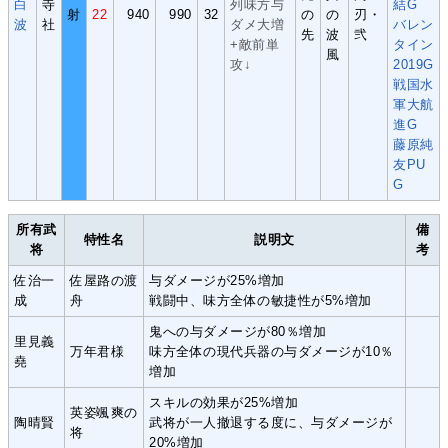
白
寺
列味方与
結G
射
22
940
990
32
の
の
刃・
波
社
ダメ大増
バレン
先
波
弐
+敵前単
タイン
風
攻↓
2019G
戦国水
軍大航
進G
藤原純
友PU
G
所有武
備
特性名
説明文
将
考
佐治一
佐屋路の渡
与ダメージが25%増加
成
舟
戦闘中、味方全体の敏捷性が5%増加
鬼への与ダメージが80％増加
里見義
万年君様
味方全体の現代兵器の与ダメージが10％
堯
増加
スキルの効果が25%増加
英姿颯爽の
陶晴賢
武将が一人撤退する度に、与ダメージが
将
20%増加