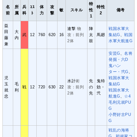
特
名
所
兵
ｺｽ
体
攻
特性
敏
スキル
性
備考
前
属
科
ﾄ
力
撃
2
1
益
連撃
物
陣
戦国水軍大
田
大
武
12
760
620
16
攻：前列
太
馬廻
集結G
、
戦国
藤
内
2体
鼓
水軍大航進G
兼
安芸G
、
名将
発掘・六D
鬼ハン
ター・弐G
、
児
戦国水軍大
水計
術
先
鬼特
玉
毛
集結G
戦
12
720
630
22
攻：前列
の
効・
就
利
戦国水軍大
2体
先
弐
忠
航進G
、
☆4
毛利元就PU
G
小野好古PU
G
戦乱の海将
G
、
戦術家コ