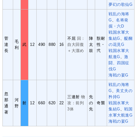
夢幻の歌仙G
戦乱の海将
G
、
名将発
掘・六D
戦国水軍大
菅
不屈
回：
陣
獣耐
集結G
、
醍醐
毛
達
武
12
490
880
16
自大回復
太
性・
の花見G
利
長
＋大溜め
鼓
弐
戦国水軍大
航進G
、
激
闘、四国征
伐G
海戦の宴G
戦乱の海将
G
、
美丈夫の
忽
三連射
物
先
矜持G
那
河
射
12
660
620
22
攻：前列
の
奇襲
戦国水軍大
通
野
3体
先
集結G
、
戦国
著
水軍大航進G
海戦の宴G