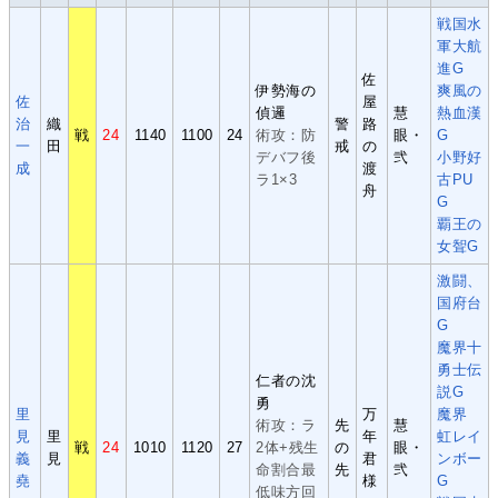
戦国水
軍大航
進G
佐
伊勢海の
爽風の
佐
屋
偵邏
慧
熱血漢
治
織
警
路
戦
24
1140
1100
24
術攻：防
眼・
G
一
田
戒
の
デバフ後
弐
小野好
成
渡
ラ1×3
古PU
舟
G
覇王の
女聟G
激闘、
国府台
G
魔界十
勇士伝
仁者の沈
説G
勇
里
万
魔界
術攻：ラ
先
慧
見
里
年
虹レイ
戦
24
1010
1120
27
2体+残生
の
眼・
義
見
君
ンボー
命割合最
先
弐
堯
様
G
低味方回