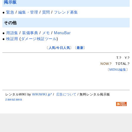
掲示板
●
緊急
/
編集・管理
/
質問
/
フレンド募集
その他
●
用語集
/
装備事典
/
メモ
/
MenuBar
●
検証用
(
ダメージ検証ツール
)
〔
人気
/
今日人気
〕〔
最新
〕
T.
?
Y.
?
NOW.
?
TOTAL.
?
〔
MENU編集
〕
レンタルWIKI by
WIKIWIKI.jp*
/
広告について
/ 無料レンタル掲示板
zawazawa