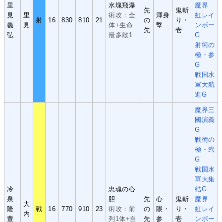
里
水塊飛瀑
魔界
先
鬼斬
見
里
術攻：全
渾身
虹レイ
射
16
830
810
21
の
り・
義
見
体+生命
撃
ンボー
先
壱
弘
最多敵1
G
射術の
極・参
G
戦国水
軍大航
進G
魔界三
國演義
G
戦術の
極・弐
G
戦国水
軍大集
冷
忠魂の心
結G
泉
胆
先
心
鬼斬
魔界
大
隆
戦
16
770
910
23
術攻：前
の
眼・
り・
虹レイ
内
豊
列1体+自
先
参
壱
ンボー