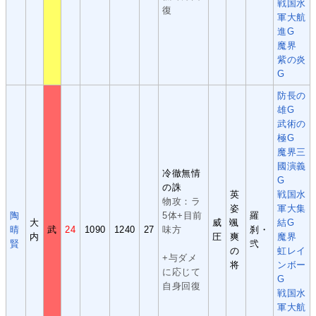
戦国水
復
軍大航
進G
魔界
紫の炎
G
防長の
雄G
武術の
極G
魔界三
國演義
冷徹無情
G
の誅
英
戦国水
物攻：ラ
姿
軍大集
陶
5体+目前
羅
大
威
颯
結G
晴
武
24
1090
1240
27
味方
刹・
内
圧
爽
魔界
賢
弐
の
虹レイ
+与ダメ
将
ンボー
に応じて
G
自身回復
戦国水
軍大航