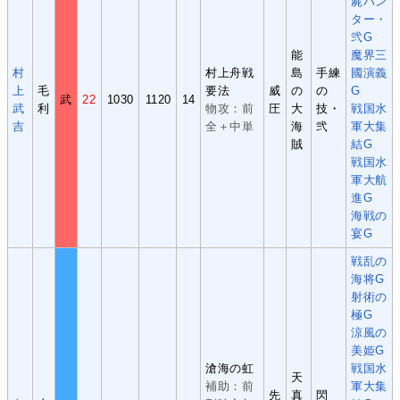
屍ハン
ター・
弐G
能
魔界三
村
村上舟戦
島
手練
國演義
上
毛
要法
威
の
の
G
武
22
1030
1120
14
武
利
物攻：前
圧
大
技・
戦国水
吉
全＋中単
海
弐
軍大集
賊
結G
戦国水
軍大航
進G
海戦の
宴G
戦乱の
海将G
射術の
極G
涼風の
美姫G
滄海の虹
戦国水
天
補助：前
軍大集
先
真
閃