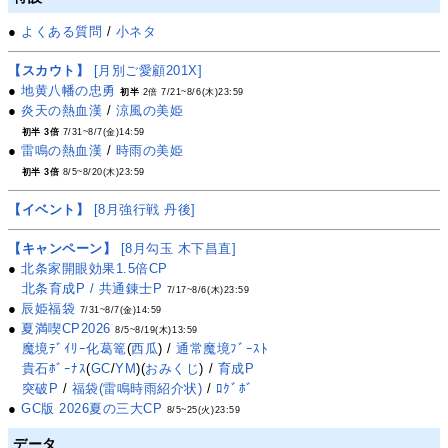
●
よくある質問
/
小ネタ
【スカウト】
[月別ご愛顧201X]
●
地黄八幡の忠勇
初半
2倍 7/21~8/6(木)23:59
●
炎天の熱血漢
/
涼風の美姫
初半 3倍
7/31~8/7(金)14:59
●
雷鳴の熱血漢
/
時雨の美姫
初半 3倍
8/5~8/20(木)23:59
【イベント】
[8月強行戦 丹後]
【キャンペーン】
[8月勾玉 木下昌直]
●
北条家開眼効果1.5倍CP
北条育成P / 共通錬士P
7/17~8/6(木)23:59
●
辰姫福袋
7/31~8/7(金)14:59
●
夏満喫CP2026
8/5~8/19(木)13:59
魔境ﾃﾞｲﾘｰ化葛篭
(
西瓜
) /
通常魔境ﾌﾞｰｽﾄ
貴石ﾎﾞｰﾅｽ
(
GC
/
YM
)(
おみくじ
) /
育成P
突破P
/
福袋(雷鳴時雨紹介状)
/
ﾛｸﾞﾎﾞ
●
GC版 2026夏の三大CP
8/5~25(火)23:59
データ