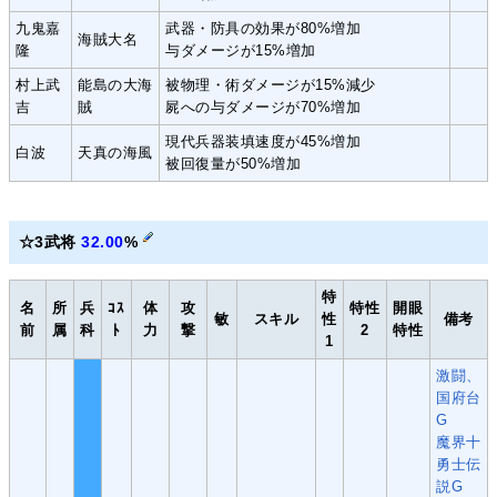
九鬼嘉
武器・防具の効果が80%増加
海賊大名
隆
与ダメージが15%増加
村上武
能島の大海
被物理・術ダメージが15%減少
吉
賊
屍への与ダメージが70%増加
現代兵器装填速度が45%増加
白波
天真の海風
被回復量が50%増加
☆3武将
32.00
%
特
名
所
兵
ｺｽ
体
攻
特性
開眼
敏
スキル
性
備考
前
属
科
ﾄ
力
撃
2
特性
1
激闘、
国府台
G
魔界十
勇士伝
説G