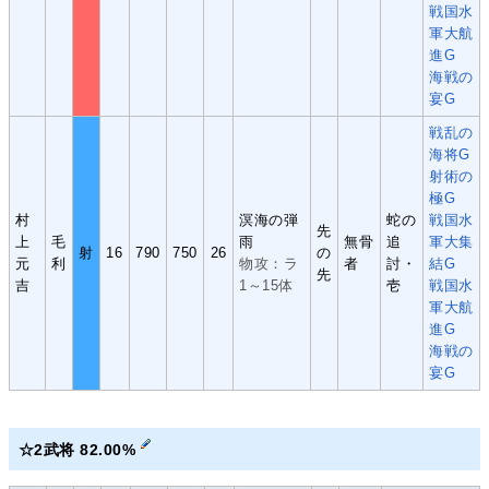
戦国水
軍大航
進G
海戦の
宴G
戦乱の
海将G
射術の
極G
村
溟海の弾
蛇の
戦国水
先
上
毛
雨
無骨
追
軍大集
射
16
790
750
26
の
元
利
物攻：ラ
者
討・
結G
先
吉
1～15体
壱
戦国水
軍大航
進G
海戦の
宴G
☆2武将 82.00%