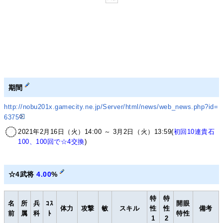
期間
http://nobu201x.gamecity.ne.jp/Server/html/news/web_news.php?id=
6375
2021年2月16日（火）14:00 ～ 3月2日（火）13:59(
初回10連貴石
100、100回で☆4交換
)
☆4武将
4.00
%
特
特
名
所
兵
ｺｽ
開眼
体力
攻撃
敏
スキル
性
性
備考
前
属
科
ﾄ
特性
1
2