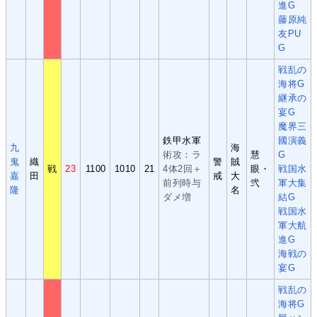
進G
藤原純
友PU
G
戦乱の
海将G
継承の
宴G
魔界三
鉄甲水軍
國演義
九
海
術攻：ラ
慧
G
鬼
織
警
賊
戦
23
1100
1010
21
4体2回＋
眼・
戦国水
嘉
田
戒
大
前列時与
弐
軍大集
隆
名
ダメ増
結G
戦国水
軍大航
進G
海戦の
宴G
戦乱の
海将G