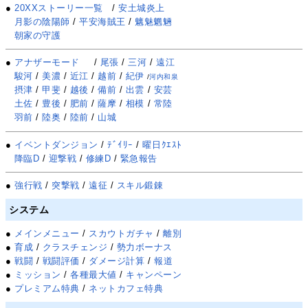
●
20XXストーリー一覧
/
安土城炎上
月影の陰陽師
/
平安海賊王
/
魑魅魍魎
朝家の守護
●
アナザーモード
/
尾張
/
三河
/
遠江
駿河
/
美濃
/
近江
/
越前
/
紀伊
/
河内和泉
摂津
/
甲斐
/
越後
/
備前
/
出雲
/
安芸
土佐
/
豊後
/
肥前
/
薩摩
/
相模
/
常陸
羽前
/
陸奥
/
陸前
/
山城
●
イベントダンジョン
/
ﾃﾞｲﾘｰ
/
曜日ｸｴｽﾄ
降臨D
/
迎撃戦
/
修練D
/
緊急報告
●
強行戦
/
突撃戦
/
遠征
/
スキル鍛錬
システム
●
メインメニュー
/
スカウトガチャ
/
離別
●
育成
/
クラスチェンジ
/
勢力ボーナス
●
戦闘
/
戦闘評価
/
ダメージ計算
/
報道
●
ミッション
/
各種最大値
/
キャンペーン
●
プレミアム特典
/
ネットカフェ特典