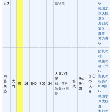
☆3
傷物攻
G
戦国水
軍大航
進G
海戦の
宴G
魔界
紫の炎
G
防長の
雄G
戦術の
極・弐
G
大身の手
内
信心
聖夜の
腕
先の
藤
大
警
の
祝宴2
戦
16
840
790
24
補：前列
先・
興
内
戒
現・
018殿
防御↑+回
四
盛
壱
G
復
戦国水
軍大航
進G
海戦の