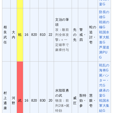
宴G
防長の
雄G
文治の筆
戦術の
頭
相
蛇の
極G
攻：敵前
先
警
良
大
追
戦国水
戦
16
820
810
22
列全体攻
の
戒・
武
内
討・
軍大航
撃↓＋一
先
四
任
壱
進G
定確率で
芦屋道
麻痺付与
満PU
G
戦乱の
海将G
屍ハン
ター・
弐G
水陸双勇
継承の
村
の武
獣特
慧
宴G
上
河
威
武
16
820
830
20
物攻：前
効・
眼・
戦国水
通
野
圧
列2体+屍
参
壱
軍大集
康
特効
結G