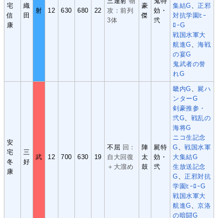
三連射
物
鬼特
宅
織
豪
集結G
、
正邪
射
12
630
680
22
攻：前列
効・
信
田
傑
対抗学園ﾋｰ
3体
弐
康
ﾛｰG
戦国水軍大
航進G
、
海戦
の宴G
鬼武者の誉
れG
畿内G
、
屍ハ
ンターG
剣豪推参・
弐G
、
戦乱の
海将G
ニコ生記念
安
不屈
回：
陣
屍特
G
、
戦国水軍
宅
三
武
12
700
630
19
自大回復
太
効・
大集結G
冬
好
＋大溜め
鼓
弐
生放送記念
康
G
、
正邪対抗
学園ﾋｰﾛｰG
戦国水軍大
航進G
、
京洛
の暗闘G