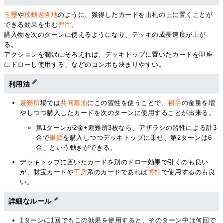
玉璽
や
移動遊園地
のように、獲得したカードを山札の上に置くことが
できる効果を生む
習性
。
購入物を次のターンに使えるようになり、デッキの成長速度が上が
る。
アクションを潤沢にそろえれば、デッキトップに置いたカードを即座
にドローし使用する、などのコンボも決まりやすい。
利用法
避難所
場では
共同墓地
にこの習性を使うことで、
初手
の金量を増
やしつつ購入したカードを次のターンに使用することが出来る。
第1ターンが2金+避難所3枚なら、アザラシの習性による計3
金で
銀貨
を購入しつつデッキトップに乗せ、第2ターンは6
金、という動きができる。
デッキトップに置いたカードを別のドロー効果で引くのも良い
が、財宝カードや
工房
系のカードであれば
博打
で使用するのも良
い。
詳細なルール
1ターンに1回でもこの効果を使用すると、そのターン中は何回で