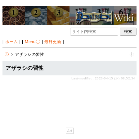
[
ホーム
] [
Menu
|
最終更新
]
> アザラシの習性
アザラシの習性
Last-modified: 2026-04-15 (水) 08:52:34