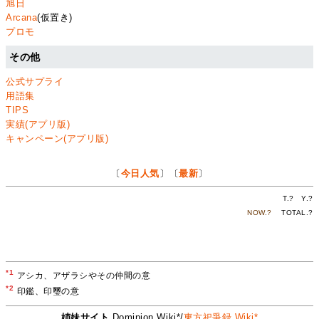
旭日
Arcana
(仮置き)
プロモ
その他
公式サプライ
用語集
TIPS
実績(アプリ版)
キャンペーン(アプリ版)
〔
今日人気
〕〔
最新
〕
T.
?
Y.
?
NOW.
?
TOTAL.
?
*1
アシカ、アザラシやその仲間の意
*2
印鑑、印璽の意
姉妹サイト
Dominion Wiki*/
東方祀爭録 Wiki*