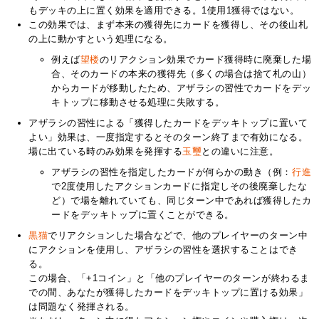
もデッキの上に置く効果を適用できる。1使用1獲得ではない。
この効果では、まず本来の獲得先にカードを獲得し、その後山札
の上に動かすという処理になる。
例えば
望楼
のリアクション効果でカード獲得時に廃棄した場
合、そのカードの本来の獲得先（多くの場合は捨て札の山）
からカードが移動したため、アザラシの習性でカードをデッ
キトップに移動させる処理に失敗する。
アザラシの習性による「獲得したカードをデッキトップに置いて
よい」効果は、一度指定するとそのターン終了まで有効になる。
場に出ている時のみ効果を発揮する
玉璽
との違いに注意。
アザラシの習性を指定したカードが何らかの動き（例：
行進
で2度使用したアクションカードに指定しその後廃棄したな
ど）で場を離れていても、同じターン中であれば獲得したカ
ードをデッキトップに置くことができる。
黒猫
でリアクションした場合などで、他のプレイヤーのターン中
にアクションを使用し、アザラシの習性を選択することはでき
る。
この場合、「+1コイン」と「他のプレイヤーのターンが終わるま
での間、あなたが獲得したカードをデッキトップに置ける効果」
は問題なく発揮される。