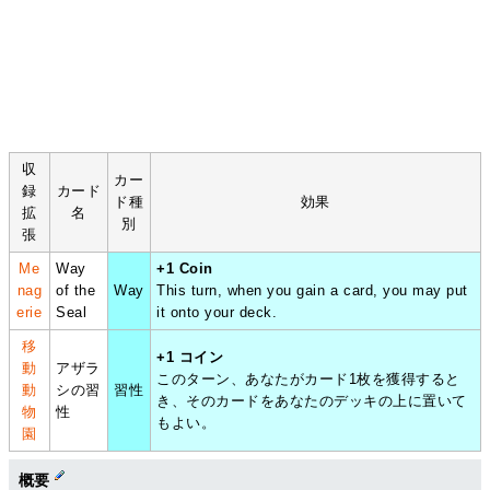
収
カー
録
カード
ド種
効果
拡
名
別
張
Me
Way
+1 Coin
nag
of the
Way
This turn, when you gain a card, you may put
erie
Seal
it onto your deck.
移
+1 コイン
動
アザラ
このターン、あなたがカード1枚を獲得すると
動
シの習
習性
き、そのカードをあなたのデッキの上に置いて
物
性
もよい。
園
概要