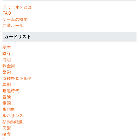
ドミニオンとは
FAQ
ゲームの概要
共通ルール
カードリスト
基本
陰謀
海辺
錬金術
繁栄
収穫祭＆ギルド
異郷
暗黒時代
冒険
帝国
夜想曲
ルネサンス
移動動物園
同盟
略奪