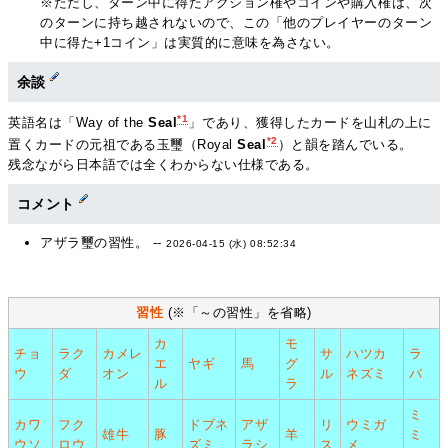
※ただし、ターン中に得たアクション権やコインや購入権は、次
のターンに持ち越されないので、この「他のプレイヤーのターン
中に得た+1コイン」は実質的に意味を為さない。
余談
*1
英語名は「Way of the
Seal
」であり、獲得したカードを山札の上に
*2
置くカードの元祖である玉璽（Royal
Seal
）と韻を踏んでいる。
残念ながら日本語では全くわからない仕様である。
コメント
アザラ璽の習性。 --
2026-04-15 (水) 08:52:34
習性
(※「～の習性」を省略)
カ
モ
チョ
ラク
カメレ
サ
ハツカ
ラ
エ
ヤギ
馬
グ
ウ
ダ
オン
ル
ネズミ
バ
ル
ラ
ミ
カワ
フク
ドブネ
アザ
リ
ウミガ
雄牛
豚
羊
ミ
ウソ
ロウ
ズミ
ラシ
ス
メ