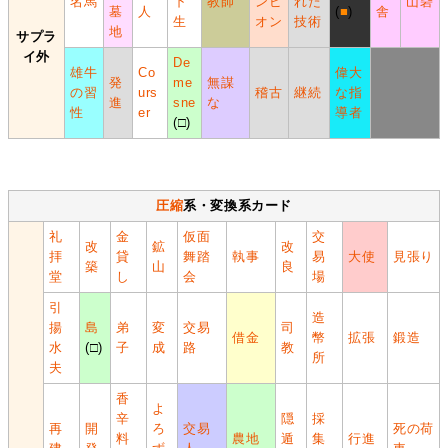
名馬
下
教師
ンピ
れた
山砦
墓
人
(
■
)
舎
生
オン
技術
地
サプラ
イ外
De
雄牛
Co
偉大
発
me
無謀
の習
urs
稽古
継続
な指
進
sne
な
性
er
導者
(□)
圧縮
系・変換系カード
礼
金
仮面
交
改
鉱
改
拝
貸
舞踏
執事
易
大使
見張り
築
山
良
堂
し
会
場
引
造
揚
島
弟
変
交易
司
借金
幣
拡張
鍛造
水
(□)
子
成
路
教
所
夫
香
よ
辛
隠
採
再
開
ろ
交易
死の荷
料
農地
遁
集
行進