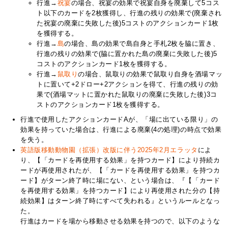
行進→
祝宴
の場合、祝宴の効果で祝宴自身を廃棄して5コス
ト以下のカードを2枚獲得し、行進の残りの効果で(廃棄され
た祝宴の廃棄に失敗した後)5コストのアクションカード1枚
を獲得する。
行進→
島
の場合、島の効果で島自身と手札2枚を脇に置き、
行進の残りの効果で(脇に置かれた島の廃棄に失敗した後)5
コストのアクションカード1枚を獲得する。
行進→
鼠取り
の場合、鼠取りの効果で鼠取り自身を酒場マッ
トに置いて+2ドロー+2アクションを得て、行進の残りの効
果で(酒場マットに置かれた鼠取りの廃棄に失敗した後)3コ
ストのアクションカード1枚を獲得する。
行進で使用したアクションカードAが、「場に出ている限り」の
効果を持っていた場合は、行進による廃棄(4の処理)の時点で効果
を失う。
英語版移動動物園（拡張）改版に伴う2025年2月エラッタ
によ
り、【「カードを再使用する効果」を持つカード】により持続カ
ードが再使用されたが、【「カードを再使用する効果」を持つカ
ード】がターン終了時に場にない、という場合は、『【「カード
を再使用する効果」を持つカード】により再使用された分の【持
続効果】はターン終了時にすべて失われる』というルールとなっ
た。
行進はカードを場から移動させる効果を持つので、以下のような