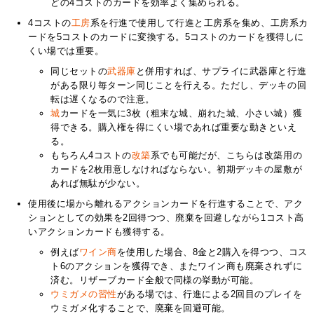
どの4コストのカードを効率よく集められる。
4コストの
工房
系を行進で使用して行進と工房系を集め、工房系カ
ードを5コストのカードに変換する。5コストのカードを獲得しに
くい場では重要。
同じセットの
武器庫
と併用すれば、サプライに武器庫と行進
がある限り毎ターン同じことを行える。ただし、デッキの回
転は遅くなるので注意。
城
カードを一気に3枚（粗末な城、崩れた城、小さい城）獲
得できる。購入権を得にくい場であれば重要な動きといえ
る。
もちろん4コストの
改築
系でも可能だが、こちらは改築用の
カードを2枚用意しなければならない。初期デッキの屋敷が
あれば無駄が少ない。
使用後に場から離れるアクションカードを行進することで、アク
ションとしての効果を2回得つつ、廃棄を回避しながら1コスト高
いアクションカードも獲得する。
例えば
ワイン商
を使用した場合、8金と2購入を得つつ、コス
ト6のアクションを獲得でき、またワイン商も廃棄されずに
済む。リザーブカード全般で同様の挙動が可能。
ウミガメの習性
がある場では、行進による2回目のプレイを
ウミガメ化することで、廃棄を回避可能。