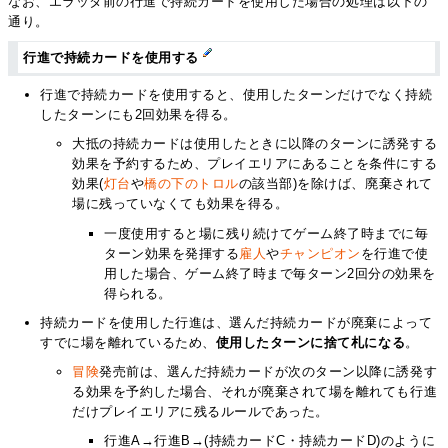
なお、エラッタ前の行進で持続カードを使用した場合の処理は以下の
通り。
行進で持続カードを使用する
行進で持続カードを使用すると、使用したターンだけでなく持続
したターンにも2回効果を得る。
大抵の持続カードは使用したときに以降のターンに誘発する
効果を予約するため、プレイエリアにあることを条件にする
効果(
灯台
や
橋の下のトロル
の該当部)を除けば、廃棄されて
場に残っていなくても効果を得る。
一度使用すると場に残り続けてゲーム終了時までに毎
ターン効果を発揮する
雇人
や
チャンピオン
を行進で使
用した場合、ゲーム終了時まで毎ターン2回分の効果を
得られる。
持続カードを使用した行進は、選んだ持続カードが廃棄によって
すでに場を離れているため、
使用したターンに捨て札になる
。
冒険
発売前は、選んだ持続カードが次のターン以降に誘発す
る効果を予約した場合、それが廃棄されて場を離れても行進
だけプレイエリアに残るルールであった。
行進A→行進B→(持続カードC・持続カードD)のように