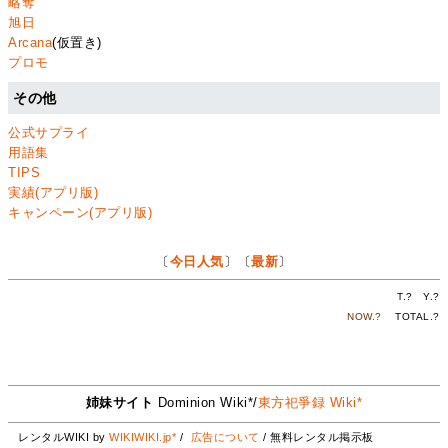
略奪
旭日
Arcana
(仮置き)
プロモ
その他
公式サプライ
用語集
TIPS
実績(アプリ版)
キャンペーン(アプリ版)
〔
今日人気
〕〔
最新
〕
T.
?
Y.
?
NOW.
?
TOTAL.
?
姉妹サイト
Dominion Wiki*/
東方祀爭録 Wiki*
レンタルWIKI by
WIKIWIKI.jp*
/
広告について
/ 無料レンタル掲示板