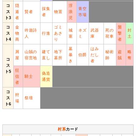
コ
隠
浮
採集
青空
ス
遁
賢者
物置
浪
者
市場
ト3
者
児
コ
金
ゴミ
襲
吟遊詩
城
ネズ
武器
死の
封
ス
物
行進
あさ
撃
人
塞
ミ
庫
荷車
土
ト4
商
り
者
墓
はみ
屑
山賊の
建て
地下
秘術
盗
略
暴
伯爵
だし
屋
宿営地
直し
墓所
師
賊
奪
コ
き
者
ス
狂
ト5
偽造
信
騎士
通貨
者
コ
狩
ス
祭壇
場
ト6
村系
カード