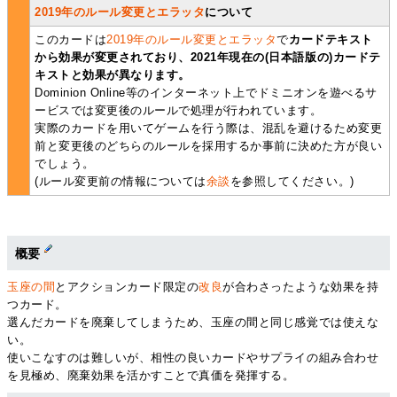
2019年のルール変更とエラッタ
について
このカードは
2019年のルール変更とエラッタ
で
カードテキスト
から効果が変更されており、2021年現在の(日本語版の)カードテ
キストと効果が異なります。
Dominion Online等のインターネット上でドミニオンを遊べるサ
ービスでは変更後のルールで処理が行われています。
実際のカードを用いてゲームを行う際は、混乱を避けるため変更
前と変更後のどちらのルールを採用するか事前に決めた方が良い
でしょう。
(ルール変更前の情報については
余談
を参照してください。)
概要
玉座の間
とアクションカード限定の
改良
が合わさったような効果を持
つカード。
選んだカードを廃棄してしまうため、玉座の間と同じ感覚では使えな
い。
使いこなすのは難しいが、相性の良いカードやサプライの組み合わせ
を見極め、廃棄効果を活かすことで真価を発揮する。