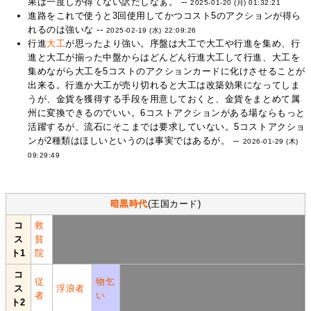
果は一度しか得てない訳だしなぁ。 --
2025-01-20 (月) 01:32:21
進路をこれで使うと3回使用してかつコスト5のアクションが得ら
れるのは強いな --
2025-02-19 (水) 22:09:26
行進
大工
が思ったより強い。序盤は大工で大工や行進を集め、行
進と大工が揃った中盤からはどんどん行進大工して行進、大工を
集めながら大工を5コストのアクションカードに化けさせることが
出来る。行進か大工が売り切れると大工は改築効果になってしま
うが、金貨を獲得する手段を用意しておくと、金貨をまとめて属
州に変換できるのでいい。6コストアクションがある場ならもっと
活躍するが、流石にそこまでは要求していない。5コストアクショ
ンが2種類はほしいというのは事実ではあるが。 --
2026-01-29 (木)
09:29:49
暗黒時代
(王国カード)
コ
救
ス
貧
ト1
院
コ
従
物乞
ス
浮浪者
者
い
ト2