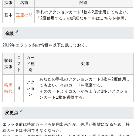
拡張
名前
関連
手札のアクションカード1枚を2度使用してもよい。
基本
玉座の間
「2度使用する」の詳細なルールはこちらを参照。
余談
2019年エラッタ前の情報を以下に残しておく。
コ
カー
収録
ス
ド種
効果
拡張
ト
別
あなたの手札のアクションカード1枚を2度使用し
アク
暗黒
てもよい。そのカードを廃棄する。
4
ショ
時代
そのカードよりコストがちょうど1多いアクショ
ン
ンカード1枚を獲得する。
変更点
エラッタ前は持続カードも使用出来たが、処理が煩雑になるため、持
続カードは使用できなくなった。