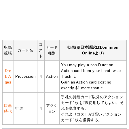
コ
収録
カード
効果
(※日本語訳はDominion
カード名
ス
拡張
種別
Onlineより)
ト
You may play a non-Duration
Dar
Action card from your hand twice.
k A
Procession
4
Action
Trash it.
ges
Gain an Action card costing
exactly $1 more than it.
手札の持続カード以外のアクション
カード1枚を2度使用してもよい。そ
暗黒
アクシ
行進
4
れを廃棄する。
時代
ョン
それよりコストが1高いアクション
カード1枚を獲得する。