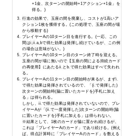
+1金、次ターンの開始時+1アクション+1金」を
得る。)
行進の効果で、玉座の間を廃棄し、コストが1高いア
クション1枚を獲得する。(この処理で、玉座の間が場
から移動する)
プレイヤーAの10ターン目を進行する。(一応、この
間はi,ii.a,bで得た効果は発揮し続けているが、この例
の場合は意味がない。)
プレイヤーAの10ターン目のターン終了時を迎える。
玉座の間が場に無いので【玉座の間による持続カード
の再使用】にあたるii.とb.で得た効果はすべて失われ
る。
プレイヤーAの11ターン目の開始時が来るが、まずi.
で得た効果は発揮されているので、「(i.で発揮した)
次ターンの開始時(脇に置いたカードを)手札に加え
る」は得られる。
しかし、ii.で得た効果は発揮されていないので、プレ
イヤーAが「(ii.で一度発揮した)次ターンの開始時(脇
に置いたカードを)手札に加える」は得られない。
※結果として、1枚のカードが脇に置かれ続けるが、
これは「プレイヤーAのカード」であり続ける。(例え
ば、得点計算時に「プレイヤーAのカード」を数える