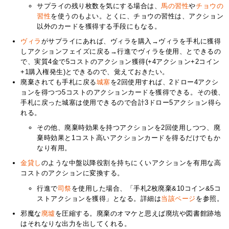
サプライの残り枚数を気にする場合は、
馬の習性
や
チョウの
習性
を使うのもよい。とくに、チョウの習性は、アクション
以外のカードを獲得する手段にもなる。
ヴィラ
がサプライにあれば、ヴィラを購入→ヴィラを手札に獲得
しアクションフェイズに戻る→行進でヴィラを使用、とできるの
で、実質4金で5コストのアクション獲得(+4アクション+2コイン
+1購入権発生)とできるので、覚えておきたい。
廃棄されても手札に戻る
城塞
を2回使用すれば、2ドロー4アクシ
ョンを得つつ5コストのアクションカードを獲得できる。その後、
手札に戻った城塞は使用できるので合計3ドロー5アクション得ら
れる。
その他、廃棄時効果を持つアクションを2回使用しつつ、廃
棄時効果と1コスト高いアクションカードを得るだけでもか
なり有用。
金貸し
のような中盤以降役割を持ちにくいアクションを有用な高
コストのアクションに変換する。
行進で
司祭
を使用した場合、「手札2枚廃棄&10コイン&5コ
ストアクションを獲得」となる。詳細は
当該ページ
を参照。
邪魔な
廃墟
を圧縮する。廃棄のオマケと思えば廃坑や図書館跡地
はそれなりな出力を出してくれる。