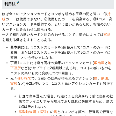
利用法
ほぼ全てのアクションカードとコンボを組める玉座の間と違い、①
持
続
カードは使用できない、②使用したカードを廃棄する、③1コスト高
いアクションカードを獲得する、という違いがあるため、相性の良い
カード・組み合わせは限られる。
一方で相性の良いカードと組み合わせることで、場合によっては
宮廷
を超える働きをすることもある。
基本的には、3コストのカードを2回使用して4コストのカードに
変換、または4コストのカードを2回使用して5コストのカードに
変換、という使い方になる。
丁度1コストだけ違う同様の効果のアクションカード(
鍛冶屋
と
地
下墓所
など)がサプライに2種類以上ある時、コストの低いものを
コストの高いものに変換しつつ2回使う。
元々
使い捨て
で、2回分の効果が得られるアクション(
島
、
劇団
、
実験
など)を2回使いつつ、1コスト高いアクションカードも獲得す
る。
行進で島を選んだ場合、行進による廃棄を行う前に自身の効
果でプレイエリアから離れており廃棄に失敗するため、島の
2点は失われない。
移動動物園（拡張）
の
馬
とのコンボは頻出。行進馬で行進な