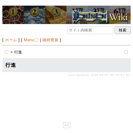
[
ホーム
] [
Menu
|
最終更新
]
> 行進
行進
Last-modified: 2026-08-06 (木) 09:51:50