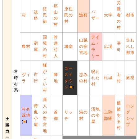
労
鉱
貧
原住
働
祝
山
バ
村
民
民の
漁村
大学
者
都市
祭
の
ザー
街
村
の
村
村
国
吟
デイ
山賊
失わ
宿
境
遊
ム・
港
農村
城塞
の宿
広場
れし
屋
の
詩
モ
町
営地
都市
村
人
リー
騒
ゴー
常
が
呪わ
ヴィ
市
陣
スト
恵み
山
時
し
れた
根城
旅籠
ラ
街
地
タウ
の村
村
村
い
村
ン
(
■
)
系
村
商
価
狩
人
ロン
村有
沼地
値
猟
の
首
リッ
港の
上陸
グ
緑地
の小
あ
小
野
都
チ
村
部隊
シッ
王
(
■
)
屋
る
屋
営
プ
国
村
地
カ
ー