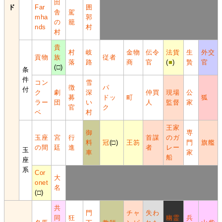
田
ド
Far
囲
舎
駕
mha
郭
の
籠
nds
村
村
貴
村
岐
金物
伝令
法貨
生
外交
貢物
族
従者
落
路
商
官
(
■
)
贄
官
(□)
条
件
コン
雪
徴
パ
付
ク
劇
深
仲買
現場
公
募
ドッ
町
狐
ラー
団
い
人
監督
家
官
ク
ベ
村
王家
御
専
玉座
宮
行
首謀
のガ
料
冠
(□)
王笏
門
旗艦
の間
廷
進
者
レー
玉
車
家
船
座
系
Cor
大
onet
名
(□)
共
門
チャ
失わ
同
狂
幽霊
兵