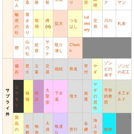
造
換
祭
り
資
ク
マン
人
球
秘
置
Inf
境
き
坩
縄
つる
交
川の
拡大
irm
札差
の
去
堝
(
■
)
はし
替
社
ary
社
り
山
サ
総
取り
Churc
狸
の
ウ
督
壊し
h
社
ナ
ゾン
傭
焚
立
交
寄
ヤ
ゾンビ
相続
昇進
ビの
兵
火
案
易
付
ギ
の石工
弟子
ヤ
コ
サ
大
ギ
平和
ウ
祝
呪
下水
放
木工ギ
プ
聖
増大
の
的教
モ
福
詛
道
逐
ルド
ラ
堂
習
団
リ
イ
性
外
賞
海
品
大
金
危
物
敬虔
上
の
渦
苦行
継
狼狽
難
色
な
交