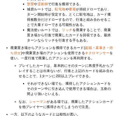
堡塁
や
霊術師
で行進を獲得できる。
城砦ルートでは、
駐屯地
や
要塞
が持続ドローであり、
ターン開始時が安定する。とくに駐屯地は、カード獲
得枚数分だけドローするので、行進と組み合わせるこ
とで大量ドローできる可能性がある。
魔法使いルートでは、
リッチ
を廃棄することで、廃棄
置き場から行進で廃棄したカードを回収できる。最終
ターンならリッチを行進する手もある。
廃棄置き場からアクションを獲得できるカード(
盗賊
・
墓暴き
・
待
ち伏せ
)や廃棄置き場のアクションを使用できる
ネクロマンサー
を
使い、一度行進で廃棄したアクションを再利用する。
プレイしたカードは、基本的にそのターンに再度手札からプ
レイすることは出来ないが、行進と上記のカードを組み合わ
せることで、1ターンに2回以上プレイできる。
それができない場でも、獲得したアクションカードを
そのターン中に引き込んで使用できる場合は、玉座の
間より強いといえる。
なお、
シャーマン
がある場では、廃棄したアクションカード
を他プレイヤーに獲得されてしまうので注意。
一方、以下のようなカードとは相性が悪い。