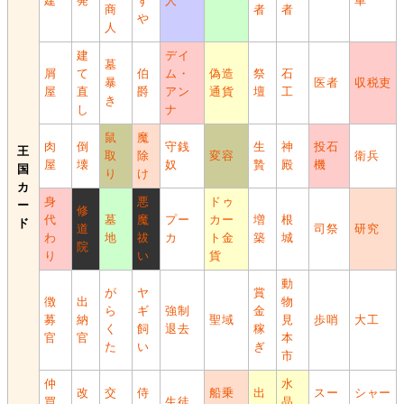
建
発
ず
人
車
商
者
者
や
人
建
デイ
墓
屑
て
伯
ム・
偽造
祭
石
暴
医者
収税吏
屋
直
爵
アン
通貨
壇
工
き
し
ナ
鼠
魔
肉
倒
守銭
生
神
投石
王
取
除
変容
衛兵
屋
壊
奴
贄
殿
機
国
り
け
カ
身
悪
ドゥ
ー
修
代
墓
魔
プー
カー
増
根
ド
道
司祭
研究
わ
地
祓
カ
ト金
築
城
院
り
い
貨
動
が
ヤ
賞
徴
出
物
ら
ギ
強制
金
募
納
聖域
見
歩哨
大工
く
飼
退去
稼
官
官
本
た
い
ぎ
市
仲
水
改
交
侍
船乗
出
スー
シャー
買
生徒
晶