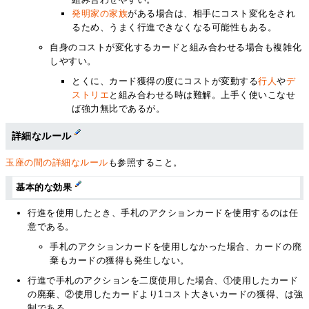
発明家の家族
がある場合は、相手にコスト変化をされ
るため、うまく行進できなくなる可能性もある。
自身のコストが変化するカードと組み合わせる場合も複雑化
しやすい。
とくに、カード獲得の度にコストが変動する
行人
や
デ
ストリエ
と組み合わせる時は難解。上手く使いこなせ
ば強力無比であるが。
詳細なルール
玉座の間の詳細なルール
も参照すること。
基本的な効果
行進を使用したとき、手札のアクションカードを使用するのは任
意である。
手札のアクションカードを使用しなかった場合、カードの廃
棄もカードの獲得も発生しない。
行進で手札のアクションを二度使用した場合、①使用したカード
の廃棄、②使用したカードより1コスト大きいカードの獲得、は強
制である。