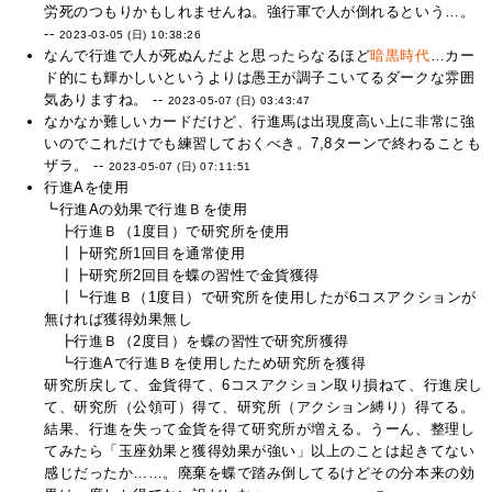
労死のつもりかもしれませんね。強行軍で人が倒れるという…。
--
2023-03-05 (日) 10:38:26
なんで行進で人が死ぬんだよと思ったらなるほど
暗黒時代
…カー
ド的にも輝かしいというよりは愚王が調子こいてるダークな雰囲
気ありますね。 --
2023-05-07 (日) 03:43:47
なかなか難しいカードだけど、行進馬は出現度高い上に非常に強
いのでこれだけでも練習しておくべき。7,8ターンで終わることも
ザラ。 --
2023-05-07 (日) 07:11:51
行進Aを使用
┗行進Aの効果で行進Ｂを使用
┣行進Ｂ（1度目）で研究所を使用
┃┣研究所1回目を通常使用
┃┣研究所2回目を蝶の習性で金貨獲得
┃┗行進Ｂ（1度目）で研究所を使用したが6コスアクションが
無ければ獲得効果無し
┣行進Ｂ（2度目）を蝶の習性で研究所獲得
┗行進Aで行進Ｂを使用したため研究所を獲得
研究所戻して、金貨得て、6コスアクション取り損ねて、行進戻し
て、研究所（公領可）得て、研究所（アクション縛り）得てる。
結果、行進を失って金貨を得て研究所が増える。うーん、整理し
てみたら「玉座効果と獲得効果が強い」以上のことは起きてない
感じだったか……。廃棄を蝶で踏み倒してるけどその分本来の効