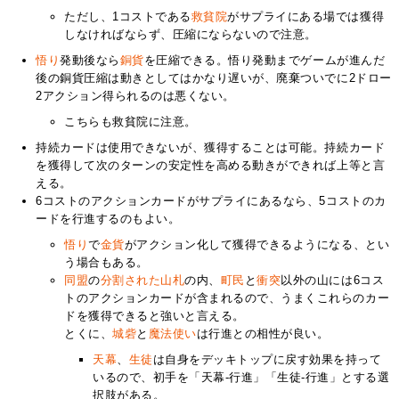
ただし、1コストである
救貧院
がサプライにある場では獲得
しなければならず、圧縮にならないので注意。
悟り
発動後なら
銅貨
を圧縮できる。悟り発動までゲームが進んだ
後の銅貨圧縮は動きとしてはかなり遅いが、廃棄ついでに2ドロー
2アクション得られるのは悪くない。
こちらも救貧院に注意。
持続カードは使用できないが、獲得することは可能。持続カード
を獲得して次のターンの安定性を高める動きができれば上等と言
える。
6コストのアクションカードがサプライにあるなら、5コストのカ
ードを行進するのもよい。
悟り
で
金貨
がアクション化して獲得できるようになる、とい
う場合もある。
同盟
の
分割された山札
の内、
町民
と
衝突
以外の山には6コス
トのアクションカードが含まれるので、うまくこれらのカー
ドを獲得できると強いと言える。
とくに、
城砦
と
魔法使い
は行進との相性が良い。
天幕
、
生徒
は自身をデッキトップに戻す効果を持って
いるので、初手を「天幕-行進」「生徒-行進」とする選
択肢がある。