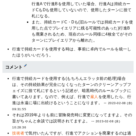
行進Aで行進Bを使用していた場合、行進Aは持続カー
ドCもDも使用していないので、使用したターンに捨て
札になる。
また、持続カードC・Dも(旧ルールでは持続カードを使
用した点でプレイエリアに残る可能性のあった)行進B
も廃棄されるため、現在のルール同様に4枚全てがその
ターンにプレイエリアから離れた。
行進で持続カードを使用する時は、事前に卓内でルールを統一し
たほうがいいだろう。
コメント
行進で持続カードを使用する(もちろんエラッタ前の処理)場合
は、その持続効果が完全になくなったターンのクリーンアップフ
ェイズに捨て札にするという記述が、暗黒時代のルールブックに
書いてあります。なので、例えば、行進で
雇人
を使用したら、行
進は永遠に場に出続けるということになります。 --
2023-02-08 (水)
09:31:55
それは2019年よりも前に冒険発売時に変更になってますよ。その
旨がちゃんと余談では説明されてますよ。 --
2023-02-08 (水)
10:28:36
技術者
で気付いたんですが、行進でアクションを廃棄するのは過