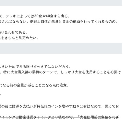
で、デッキによっては30金や40金すら出る。
出さねばならない。剣闘士自体が廃棄と資金の補助を行ってくれるものの、
隣り合わせである。
況をきちんと見定めたい。
大きいためできる限りすべきではないだろう。
る。特に大金購入後の最初のターンで、しっかり大金を使用することを心掛け
倍になる前の金量が減ることになる点に注意。
。
理の前に財源を支払い所持仮想コインを増やす動きは有効なので、覚えてお
タイミングは財宝使用タイミングより後なので、「大金使用前に負債をわざ