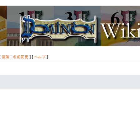
|
複製
|
名前変更
] [
ヘルプ
]