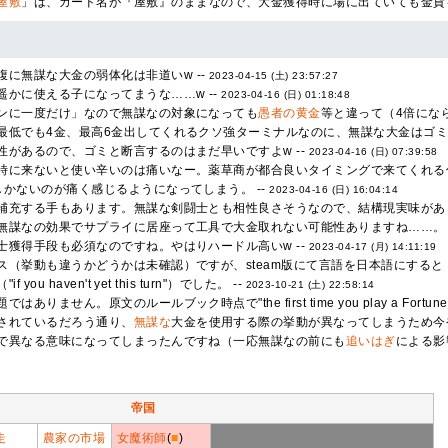
屋敷
」は、カード名が『屋敷』のままなので、大金獲得時に場に出ていても金貨
腹に無謀な大金の弱体化は非道いw --
2023-04-15 (土) 23:57:27
遥かに使える子になってまうな……w --
2023-04-16 (日) 01:18:48
ンに一度だけ」なので無謀なの対象になっても
愚者の黄金
等と違って（4倍になら
最低でも4金、最高6金出してくれるクソ強ターミナルなのに、無謀な大金はゴミ化
性があるので、ゴミと断言するのはまだ早いですよw --
2023-04-16 (日) 07:39:58
時に来ないと使い辛いのは痛いなー。薬草商が都合良いタイミングで来てくれる仕
しかないのが痛く感じるようになってしまう。 --
2023-04-16 (日) 16:04:14
補充する手もあります。無謀な剣闘士とも相性良さそうなので、結構現実味があり
無謀なの効果でサプライに居座って工具で大金取れない可能性ありますね……。 
士獲得手段も必須なのですね。やはりハードル高いw --
2023-04-17 (月) 14:11:19
ス（挙動も違うかどうかは未確認）ですが、steam版にて言語を日本語にする
ou haven't yet this turn"）でした。 --
2023-10-21 (土) 22:58:14
りません。原文のルールブック時点で"the first time you play a Fortune
されているだろう通り、
無謀な
大金を使用する際の挙動が異なってしまうため今や
で異なる意味になってしまったんですね（一応無謀なの前にも
追いはぎ
による影
帝国
走
農家の市場
女魔術師
(
■
)