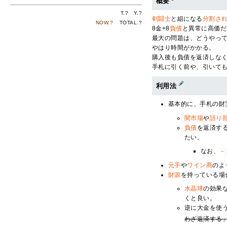
概要
T.
?
Y.
?
剣闘士
と組になる
分割さ
NOW.
?
TOTAL.
?
8金+8
負債
と異常に高価だ
最大の問題は、どうやっ
やはり時間がかかる。
購入後も負債を返済しな
手札に引く前や、引いて
利用法
基本的に、手札の財
闇市場
や
語り
負債
を返済す
たい。
なお、
－
元手
や
ワイン商
のよ
財源
を持っている場
水晶球
の効果
くと良い。
逆に大金を使
わざ返済する