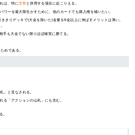
れは、特に
交替
と併用する場合に起こりえる。
のパワーを最大限生かすために、他のカードでも購入権を補いたい。
ききりデッキで(大金を除いた)金量を8金以上に伸ばすメリットは薄い。
う。
相手も大金でない限りほぼ確実に勝てる。
いためである。
山札」と見なされる。
れる「アクションの山札」にも含む。
る。