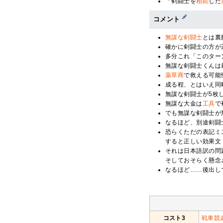
「剣闘士を
相続
した
コメント
無謀な
剣闘士
とは裏
確かに剣闘士の方が
多分これ「このター
無謀な剣闘士くんは
薬草商
で救える可能
成る程、とはいえ同
無謀な剣闘士が5枚
無謀な大金は
工具
で
でも無謀な剣闘士が
なるほど、別途剣闘
恐らくただの表記ミ
すると正しい効果文（"if y
それは日本語訳の問題ではあ
そしておそらく懸念
なるほど……後出し
コスト3
戦車競