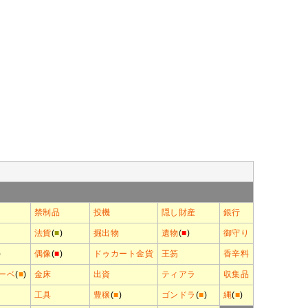
禁制品
投機
隠し財産
銀行
法貨
(
■
)
掘出物
遺物
(
■
)
御守り
)
偶像
(
■
)
ドゥカート金貨
王笏
香辛料
ーベ
(
■
)
金床
出資
ティアラ
収集品
工具
豊穣
(
■
)
ゴンドラ
(
■
)
縄
(
■
)