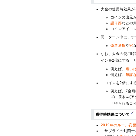
大金の使用時効果が
コインの出元
語り部
などの
コインアイコ
同一ターン中に、す
偽造通貨
や
冠
なお、大金の使用時
インを2倍にする」
例えば、
追い
例えば、
無謀
「コインを2倍にす
例えば、7金
ズに戻る→(
「得られるコ
獲得時効果について
2019年のルール変
「サプライの剣闘士