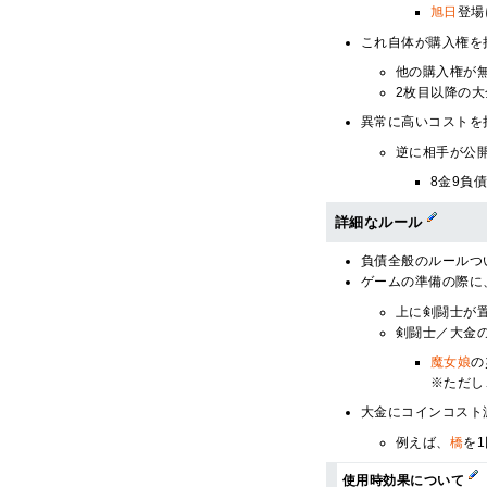
旭日
登場
これ自体が購入権を
他の購入権が
2枚目以降の
異常に高いコストを
逆に相手が公
8金9負
詳細なルール
負債全般のルールつ
ゲームの準備の際に
上に剣闘士が
剣闘士／大金
魔女娘
の
※ただし
大金にコインコスト
例えば、
橋
を
使用時効果について