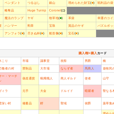
ペンダント
つるはし
銀山
埋められた財宝
(
■
)
戦利品の袋
略奪品
Huge Turnip
Coronet
(□)
魔法のランプ
ヤギ
牧草地
(
■
)
革袋
幸運のコイ
貨
ハンマー
勲章
宝珠
賞品のヤギ
パズルボッ
アンフォラ
(
■
)
尽きぬ杯
(
■
)
船首像
(
■
)
宝石
(
■
)
購入権/+購入
カード
木こり
市場
議事堂
祝祭
男爵
橋
労働者の村
禁制品
大市場
ならず者
馬商人
遊牧民
サー・マーチ
偽造通貨
蝋燭職人
商人ギルド
使者
山守
ン
ヴィラ
元手
大金
ドルイド
暗躍者
聖なる
雪深い村
備蓄品
艀
聖域
侯爵
薬草集
埋めら