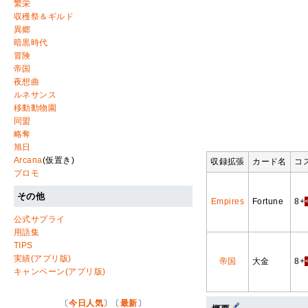
繁栄
収穫祭＆ギルド
異郷
暗黒時代
冒険
帝国
夜想曲
ルネサンス
移動動物園
同盟
略奪
旭日
Arcana
(仮置き)
収録拡張
カード名
コ
プロモ
その他
Empires
Fortune
8+
公式サプライ
用語集
TIPS
実績(アプリ版)
帝国
大金
8+
キャンペーン(アプリ版)
〔
今日人気
〕〔
最新
〕