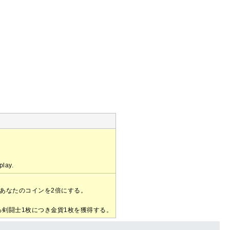
play.
あなたのコインを2倍にする。
剣闘士1枚につき金貨1枚を獲得する。