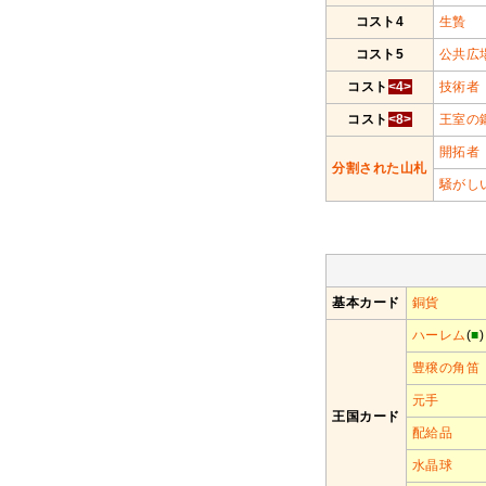
コスト4
生贄
コスト5
公共広
コスト
<4>
技術者
コスト
<8>
王室の
開拓者
分割された山札
騒がし
基本カード
銅貨
ハーレム
(
■
)
豊穣の角笛
元手
王国カード
配給品
水晶球