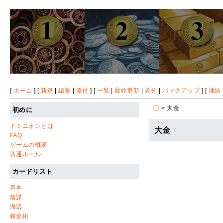
[
ホーム
] [
新規
|
編集
|
添付
] [
一覧
|
最終更新
|
差分
|
バックアップ
] [
凍結
> 大金
初めに
ドミニオンとは
大金
FAQ
ゲームの概要
共通ルール
カードリスト
基本
陰謀
海辺
錬金術