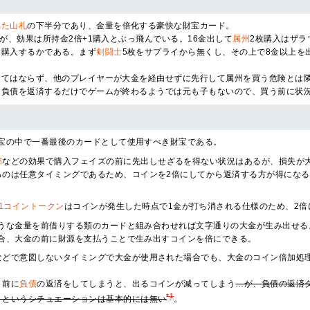
れた山札
の下半分であり、金量を倍化する豪快な財宝カード。
が、効果は所持金2倍+1購入とぶっ飛んでいる。16金出して
属州
2枚購入はザラ
て購入するかである。まず
剣闘士
5枚をサプライから無くし、その上で8金以上を
くてはならず、他のプレイヤーが大金を経由せずに先行して属州を買う危険とは
も負債を返済するだけでゲームが終わるようでは元も子もないので、買う前に状
宝の中で一番最後のカードとして使用すべき財宝である。
部
などの効果で購入フェイズの前に先出しせざるを得ない状況はあるが、損失が
るのは任意タイミングであるため、コインを2倍にしてから返済する方が得にな
1コイントークン
はコインが発生した時点で1金が打ち消される仕様のため、2
うな金量を前借りする類のカードと組み合わせれば文字通りの大金が生み出せる
合、大金の前に財源を支払うことで生み出すコインを倍にできる。
などで意図しないタイミングで大金が使用された場合でも、大金のコイン倍加処
う前に
負債
の返済をしてしまうと、出るコインが減ってしまう
…が、負債の返済
*1
」というシチュエーションは基本的には無い
。