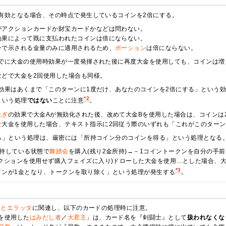
有効となる場合、その時点で発生しているコインを2倍にする。
がアクションカードか財宝カードかなどは問わない。
効果によって既に支払われたコインは倍にならない。
ンで示される金量のみに適用されるため、
ポーション
は倍にならない。
でに大金の使用時効果が一度発揮された後に再度大金を使用しても、コインは増
などで大金を2回使用した場合も同様。
効果はあくまで「このターンに1度だけ、あなたのコインを2倍にする」という
*2
という処理
ではない
ことに注意
。
はぎ
の効果で大金Aが無効化された後、改めて大金Bを使用した場合は、コインは
な
大金を使用した場合、テキスト指示に2回従う際のいずれも「これがこのターン
る」という処理は、厳密には「所持コイン分のコインを得る」という処理となる
所持している状態で
舞踏会
を購入(残り2金所持)→－1コイントークンを自分の手
アクションを使用せず購入フェイズに入り)ドローした大金を使用…とした場合、
*3
インが1金となり、トークンを取り除く」という処理が発生する
。
更とエラッタ
に関連し、以下のカードの処理時に注意。
を使用した
はみだし者
／
大君主
」は、カード名を『剣闘士』として
扱われなくな