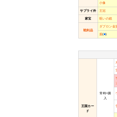
小像
サプライ外
王冠
家宝
呪いの鏡
ダブロン金
戦利品
盾
(
■
)
常時+購
入
王国カー
ド