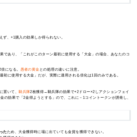
えず、+1購入の効果しか得られない。
効果であり、「これがこのターン最初に使用する「大金」の場合、あなたのコ
2倍になる。
愚者の黄金
との処理の違いに注意。
最初に使用する大金」だが、実際に適用される倍化は1回のみである。
。
前に置いて、
騎兵隊
2枚獲得→騎兵隊の効果で+2ドロー×2しアクションフェイ
大金の効果で「2金得ようとする」ので、これに－1コイントークンが誘発し、
った
ため、大金獲得時に場に出ていても金貨を獲得できない。