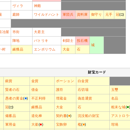
ヴィラ
神殿
場
庭師
ワイルドハント
軍団兵
資料庫
御守り
元手
冠
(□)
鍛冶屋
市街
大君主
陣地
パトリキ
剣闘士
投石機
城
い村
鹵獲品
エンポリウム
大金
石
財宝カード
銀貨
金貨
ポーション
白金貨
賢者の石
借金
護符
石切場
玉璽
愚者の黄金
(
■
)
不正利得
埋蔵金
偽造通貨
名品
冠
(□)
鹵獲品
大金
石
粗末な城
(
■
備蓄品
道化棒
契約書
(
■
)
沈没船の財宝
アストロラ
軍用金
大釜
(
■
)
宝飾卵
檻
(
■
)
坩堝