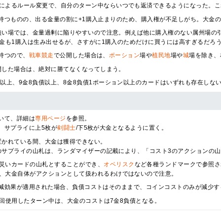
によるルール変更で、自分のターン中ならいつでも返済できるようになった。こ
持つものの、出る金量の割に+1購入止まりのため、購入権が不足しがち。大金
無い場では、金量過剰に陥りやすいので注意。例えば他に購入権のない属州場の引
大金も1購入は生み出せるが、さすがに1購入のためだけに買うには高すぎるだろ
持つので、
戦車競走
で公開した場合は、
ポーション
場や
植民地
場や
城
場を除き、
開した場合は、絶対に勝てなくなってしまう。
債以上、9金8負債以上、8金8負債1ポーション以上のカードはいずれも存在しな
いて、詳細は
専用ページ
を参照。
、サプライに上5枚が
剣闘士
/下5枚が大金となるように置く。
置かれている間、大金は獲得できない。
のサプライの山札は、ランダマイザーの記載により、「コスト3のアクションの
災いカードの山札とすることができ、
オベリスク
など各種ランドマークで参照さ
、大金自体がアクションとして扱われるわけではないので注意。
減効果が適用された場合、負債コストはそのままで、コインコストのみが減少す
1回使用したターン中は、大金のコストは7金8負債となる。