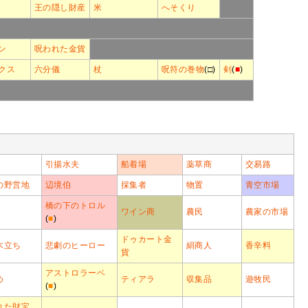
王の隠し財産
米
へそくり
ン
呪われた金貨
クス
六分儀
杖
呪符の巻物
(□)
剣
(
■
)
引揚水夫
船着場
薬草商
交易路
の野営地
辺境伯
採集者
物置
青空市場
橋の下のトロル
ワイン商
農民
農家の市場
(
■
)
ドゥカート金
木立ち
悲劇のヒーロー
絹商人
香辛料
貨
アストロラーベ
め
ティアラ
収集品
遊牧民
(
■
)
れた財宝