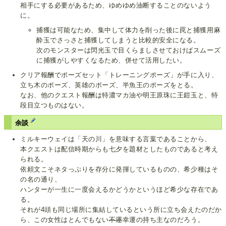
相手にする必要があるため、ゆめゆめ油断することのないよう
に。
捕獲は可能なため、集中して体力を削った後に罠と捕獲用麻
酔玉でさっさと捕獲してしまうと比較的安全になる。
次のモンスターは閃光玉で目くらましさせておけばスムーズ
に捕獲がしやすくなるため、併せて活用したい。
クリア報酬でポーズセット「トレーニングポーズ」が手に入り、
立ち木のポーズ、英雄のポーズ、半魚王のポーズをとる。
なお、他のクエスト報酬は特濃マカ油や明王原珠に王鎧玉と、特
段目立つものはない。
余談
ミルキーウェイは「天の川」を意味する言葉であることから、
本クエストは配信時期からも七夕を題材としたものであると考え
られる。
依頼文こそネタっぷりを存分に発揮しているものの、希少種はそ
の名の通り、
ハンターが一生に一度会えるかどうかというほど希少な存在であ
る。
それが4頭も同じ場所に集結しているという所に立ち会えたのだか
ら、この女性はとんでもない
不運
幸運の持ち主なのだろう。