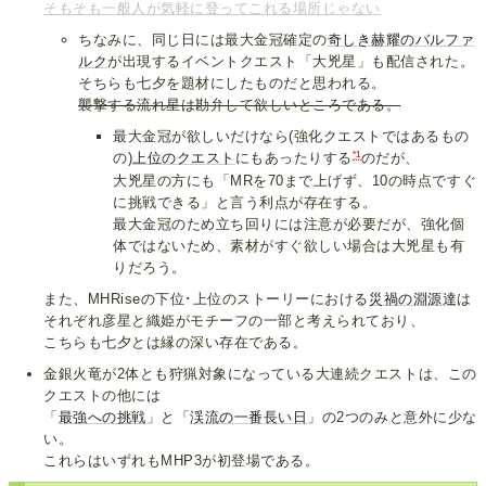
そもそも一般人が気軽に登ってこれる場所じゃない
ちなみに、同じ日には最大金冠確定の
奇しき赫耀のバルファ
ルク
が出現するイベントクエスト「大兇星」も配信された。
そちらも七夕を題材にしたものだと思われる。
襲撃する流れ星は勘弁して欲しいところである。
最大金冠が欲しいだけなら(強化クエストではあるもの
*1
の)
上位のクエスト
にもあったりする
のだが、
大兇星の方にも「MRを70まで上げず、10の時点ですぐ
に挑戦できる」と言う利点が存在する。
最大金冠のため立ち回りには注意が必要だが、強化個
体ではないため、素材がすぐ欲しい場合は大兇星も有
りだろう。
また、MHRiseの下位･上位のストーリーにおける
災禍の
淵源達
は
それぞれ彦星と織姫がモチーフの一部と考えられており、
こちらも七夕とは縁の深い存在である。
金銀火竜が2体とも狩猟対象になっている大連続クエストは、この
クエストの他には
「
最強への挑戦
」と「
渓流の一番長い日
」の2つのみと意外に少な
い。
これらはいずれもMHP3が初登場である。