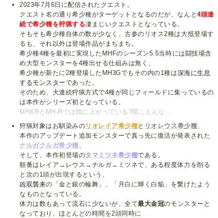
2023年7月6日に配信されたクエスト。
クエスト名の通り希少種がターゲットとなるのだが、なんと
4頭連
続で希少種を狩猟する
凄まじいクエストとなっている。
そもそも希少種自体の数が少なく、古参のリオス2種は大抵登場す
るも、それ以外は登場作品がまちまち。
希少種4種を最初に実現したMHFのシーズン5.5当時には闘技場含
め大型モンスターを4種出せる仕組みは無く、
希少種が新たに2種登場したMH3Gでもその内の1種は
深海に生息
するモンスター
であった。
そのため、大連続狩猟方式で4種が同じフィールドに集っているの
は本作がシリーズ初となっている。
MHXRとMH-Rでは陸に上がっている?聞こえんな…
狩猟対象はお馴染みの
リオレイア希少種
と
リオレウス希少種
、
本作のアップデート追加モンスターで真っ先に復活が発表された
ナルガクルガ希少種
、
そして、本作初登場の
タマミツネ希少種
である。
順番はレイア→レウス→ナルガ→ミツネで、ある程度体力を削る
と次の1頭が出現するという、
凶双襲来
の「金と銀の輪舞」、「月白に輝く白焔」を繋げたよう
なものとなっている。
体力は数もあって流石に少ないが、全て
最大金冠
のモンスターと
なっており、ほとんどの時間を2頭同時に