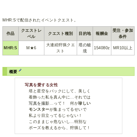
MHR:Sで配信されたイベントクエスト。
クエストレ
受注・参加
作品
クエスト種別
目的地
報酬金
ベル
条件
大連続狩猟クエ
塔の秘
MHR:S
M★6
154080z
MR10以上
スト
境
概要
写真を愛する女性
塔と星空をバックにして、美しく
着飾った私を真ん中に…それでは
写真を撮影
…って！ 何か
珍しい
モンスター
が集まってるせいで
私より目立ってるじゃない！
このままじゃ危ないし…特別な
ポーズを教えるから、狩猟して！