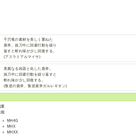
千刃竜の素材を美しく重ねた
盾斧。抜刀中に回避行動を繰り
返すと斬れ味が少し回復する。
(アスラトアルマイサ)
美麗なる凶器と化した盾斧。
抜刀中に回避行動を繰り返すと
斬れ味が少し回復する。
(叛逆の盾斧、叛逆盾斧ガルレギオン)
概要
性能
MH4G
MHX
MHXX