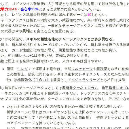
そして、ゴグマジオス撃破後に入手可能となる覇王の証を用いて最終強化を施し
攻撃力1044
・
会心率15%
とさらに攻撃力に磨きが掛かっている。
しかし、レギオス武器最終形態の例に漏れず紫ゲージは
10
しかない。
チャージアックスは斬れ味消費が大きい武器種なので、高い斬れ味を維持し続け
性能を最大限活かすためには、一般的なチャージアックスとは異なる戦術が必要
この武器はやや
異端
とも言える立ち位置にある。
戦い方の関係で、
スキルの相性も他のチャージアックスとは多少異なる
。
性質上、斬れ味を消耗するガードは使いづらいことから、斬れ味を修復できる回
つまり、
ガード性能
とは相性が悪く、
回避性能
や
体術
などとは相性が良い。
また、
斬れ味レベル+1
は不要だが、
業物
は必須といえる。
業物は匠よりも発動の負担が軽いため、火力スキルは盛りやすい。
所謂「
生レギ
」で運用する場合は、当然
フルチャージ
や
舞踏家
も非常に有効
この性質上、防具は同じセルレギオス素材の
レギオスシリーズ
となかなか相
他には
極限強化【生命力】
を前提として
クジュラシリーズ
とも相性は抜群。
同じ無属性のチャージアックスとしては
覇断斧クーネエンカム
、
角王盾斧ジオブ
クーネエンカムは斬れ味こそ下位武器レベルだが、トップクラスの会心率とチャ
ジオブロスは会心率が低いが、クーネエンカムに次ぐ攻撃力を誇り、匠で短いな
いずれも必須スキルや戦い方が異なるため一概に比較するのは難しいが、
斬撃ダメージに限ればガルレギオンが彼らを上回るポテンシャルを持ってい
この二種に対して「匠不要による高いスキル自由度」「特殊ギミックによる
のアドバンテージを持っているからである。
ただし、攻撃力の数値自体はクーネエンカムやジオブロスより低いので、榴