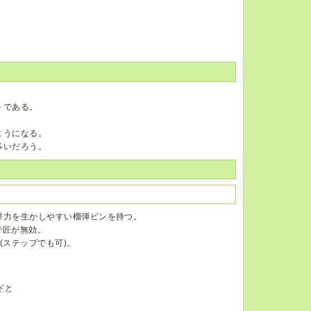
トである。
ようになる。
多いだろう。
撃力を生かしやすい榴弾ビンを持つ。
で匠が無効。
(ステップでも可)。
ド
と