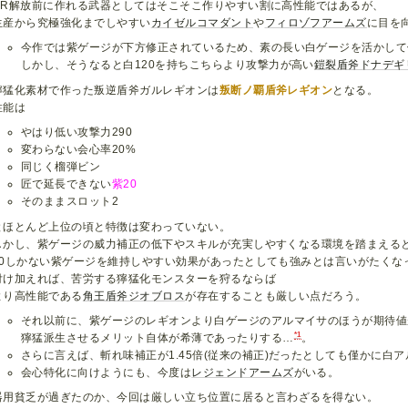
HR解放前に作れる武器としてはそこそこ作りやすい割に高性能ではあるが、
生産から究極強化までしやすい
カイゼルコマダント
や
フィロゾフアームズ
に目を
今作では紫ゲージが下方修正されているため、素の長い白ゲージを活かして
しかし、そうなると白120を持ちこちらより攻撃力が高い
鎧裂盾斧ドナデギ
獰猛化素材で作った叛逆盾斧ガルレギオンは
叛断ノ覇盾斧レギオン
となる。
性能は
やはり低い攻撃力290
変わらない会心率20%
同じく榴弾ビン
匠で延長できない
紫20
そのままスロット2
とほとんど上位の頃と特徴は変わっていない。
しかし、紫ゲージの威力補正の低下やスキルが充実しやすくなる環境を踏まえる
20しかない紫ゲージを維持しやすい効果があったとしても強みとは言いがたくな
付け加えれば、苦労する獰猛化モンスターを狩るならば
より高性能である
角王盾斧ジオブロス
が存在することも厳しい点だろう。
それ以前に、紫ゲージのレギオンより白ゲージのアルマイサのほうが期待値
*1
獰猛派生させるメリット自体が希薄であったりする…
。
さらに言えば、斬れ味補正が1.45倍(従来の補正)だったとしても僅かに白
会心特化に向けようにも、今度は
レジェンドアームズ
がいる。
器用貧乏が過ぎたのか、今回は厳しい立ち位置に居ると言わざるを得ない。