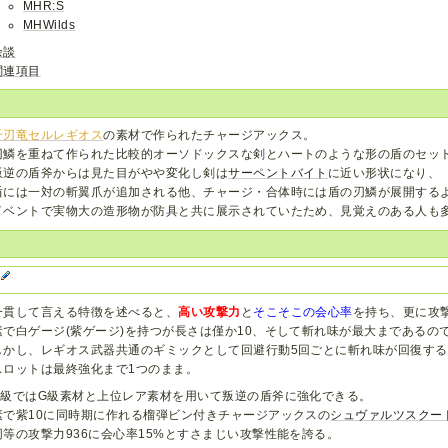
MHR:S
MHWilds
余談
関連項目
千刃竜セルレギオス
の素材で作られたチャージアックス。
刃鱗を重ねて作られた比較的オーソドックスな剣とハートのような形の盾のセッ
叛逆の盾斧からは見た目がやや変化し剣は
サーペントバイト
に近い形状になり、
盾には一対の斬翼爪が追加される他、チャージ・合体時には盾の刃鱗が展開する
イベントで実物大の造形物が防具と共に展示されていたため、見覚えのある人も
G
一貫して言える特徴を述べると、
高い攻撃力
と
そこそこの会心率
を持ち、更に攻
素で白ゲージ(紫ゲージ)を持つが長さは僅か10、そして斬れ味が最大まであるの
しかし、レギオス武器共通のギミックとして回避行動5回ごとに斬れ味が回復する
スロットは最終強化まで1つのまま。
G級ではG級素材と上位レア素材を用いて叛逆の盾斧に強化できる。
素で紫10に同時期に作れる榴弾ビン付きチャージアックスの
シュヴァルツスクー
同等の攻撃力936に会心率15%とすさまじい攻撃性能を誇る。