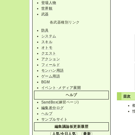
登場人物
世界観
武器
各武器種別リンク
防具
システム
スキル
オトモ
クエスト
アクション
フィールド
モンハン用語
ゲーム用語
BGM
イベント･メディア展開
ヘルプ
目次
SandBox
(練習ページ)
編集差分ログ
ヘルプ
サンプルサイト
編集議論板更新履歴
〔
人気
/
今日人気
〕〔
最新
〕