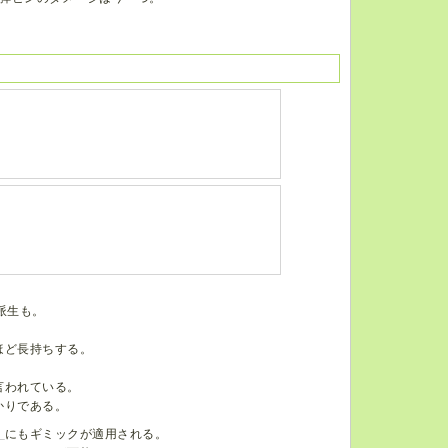
派生も。
ほど長持ちする。
言われている。
かりである。
】
にもギミックが適用される。