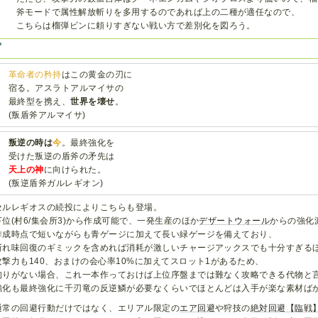
斧モードで属性解放斬りを多用するのであれば上の二種が適任なので、
こちらは榴弾ビンに頼りすぎない戦い方で差別化を図ろう。
革命者の矜持
はこの黄金の刃に
宿る。アスラトアルマイサの
最終型を携え、
世界を壊せ
。
(叛盾斧アルマイサ)
叛逆の時は
今
。最終強化を
受けた叛逆の盾斧の矛先は
天上の神
に向けられた。
(叛逆盾斧ガルレギオン)
セルレギオスの続投によりこちらも登場。
下位(村6/集会所3)から作成可能で、一発生産のほか
デザートウォール
からの強化
作成時点で短いながらも青ゲージに加えて長い緑ゲージを備えており、
斬れ味回復のギミックを含めれば消耗が激しいチャージアックスでも十分すぎる
攻撃力も140、おまけの会心率10%に加えてスロット1があるため、
拘りがない場合、これ一本作っておけば上位序盤までは難なく攻略できる代物と
強化も最終強化に千刃竜の反逆鱗が必要なくらいでほとんどは入手が楽な素材ば
通常の回避行動だけではなく、エリアル限定の
エア回避
や狩技の
絶対回避【臨戦