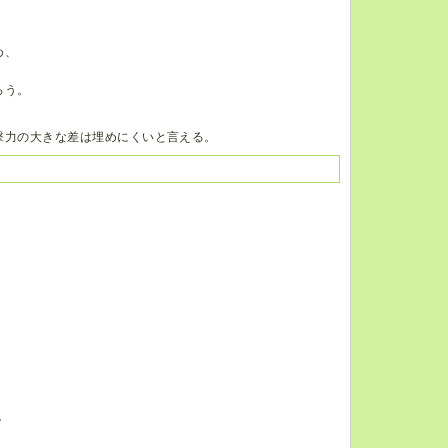
め、
ろう。
撃力の大きな差は埋めにくいと言える。
。