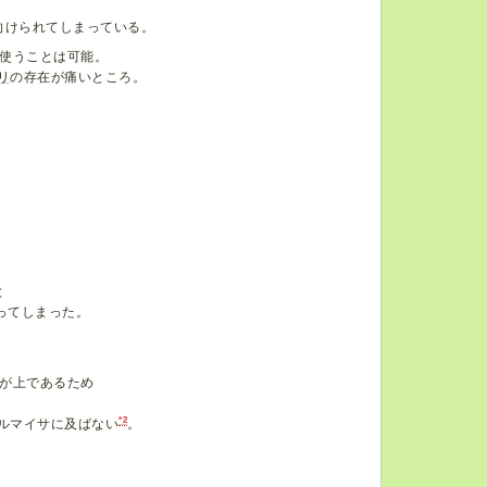
向けられてしまっている。
使うことは可能。
リ
の存在が痛いところ。
と
ってしまった。
が上であるため
*2
アルマイサに及ばない
。