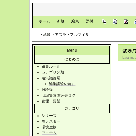
[
ホーム
|
新規
|
編集
|
添付
]
>
武器
> アスラトアルマイサ
Menu
武器
Last-mod
はじめに
編集ルール
カテゴリ分類
編集議論場
編集議論の前に
雑談板
旧編集議論過去ログ
管理・要望
カテゴリ
シリーズ
モンスター
環境生物
アイテム