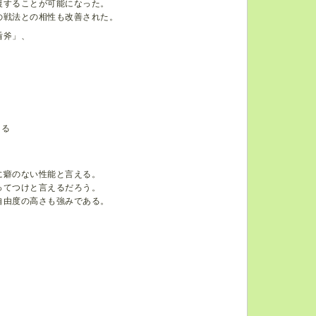
復することが可能になった。
の戦法との相性も改善された。
盾斧」、
える
に癖のない性能と言える。
ってつけと言えるだろう。
自由度の高さも強みである。