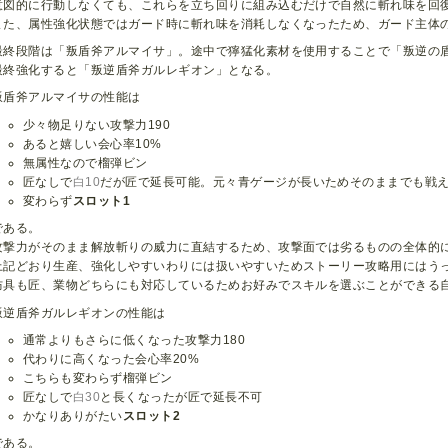
意図的に行動しなくても、これらを立ち回りに組み込むだけで自然に斬れ味を回
また、属性強化状態ではガード時に斬れ味を消耗しなくなったため、ガード主体
最終段階は「叛盾斧アルマイサ」。途中で獰猛化素材を使用することで「叛逆の
最終強化すると「叛逆盾斧ガルレギオン」となる。
叛盾斧アルマイサの性能は
少々物足りない攻撃力190
あると嬉しい会心率10%
無属性なので榴弾ビン
匠なしで
白10
だが匠で延長可能。元々青ゲージが長いためそのままでも戦
変わらず
スロット1
である。
攻撃力がそのまま解放斬りの威力に直結するため、攻撃面では劣るものの全体的
上記どおり生産、強化しやすいわりには扱いやすいためストーリー攻略用にはう
防具も匠、業物どちらにも対応しているためお好みでスキルを選ぶことができる
叛逆盾斧ガルレギオンの性能は
通常よりもさらに低くなった攻撃力180
代わりに高くなった会心率20%
こちらも変わらず榴弾ビン
匠なしで
白30
と長くなったが匠で延長不可
かなりありがたい
スロット2
である。