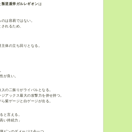
た
叛逆盾斧ガルレギオン
は
るのは容易ではない。
とされるため、
避主体の立ち回りとなる。
。
性が良い。
ロス
の二振りがライバルとなる。
ージアックス最大の攻撃力を併せ持つ。
がら紫ゲージと白ゲージが出る。
ると言える。
高い持続力」
弾ビンのダメージは今一つ。