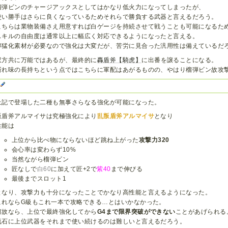
榴弾ビンのチャージアックスとしてはかなり低火力になってしまったが、
使い勝手はさらに良くなっているためそれらで勝負する武器と言えるだろう。
こちらは業物装備さえ用意すれば白ゲージを持続させて戦うことも可能になるた
スキルの自由度は通常以上に幅広く対応できるようになったと言える。
獰猛化素材が必要なので強化は大変だが、苦労に見合った汎用性は備えているだ
双方共に万能ではあるが、最終的に
轟盾斧【騎虎】
に出番を譲ることになる。
斬れ味の長持ちという点ではこちらに軍配はあがるものの、やはり榴弾ビン故攻
X
上記で登場した二種も無事さらなる強化が可能になった。
叛盾斧アルマイサは究極強化により
乱叛盾斧アルマイサ
となり
性能は
上位から比べ物にならないほど跳ね上がった
攻撃力320
会心率は変わらず10%
当然ながら榴弾ビン
匠なしで
白60
に加えて匠+2で
紫40
まで伸びる
最後までスロット1
となり、攻撃力も十分になったことでかなり高性能と言えるようになった。
これならG級もこれ一本で攻略できる…とはいかなかった。
何故なら、上位で最終強化してから
G4まで限界突破ができない
ことがあげられる
流石に上位武器をそれまで使い続けるのは難しいと言えるだろう。