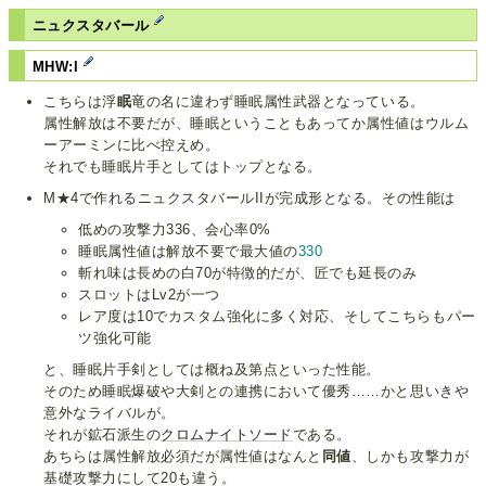
ニュクスタバール
MHW:I
こちらは浮
眠
竜の名に違わず睡眠属性武器となっている。
属性解放は不要だが、睡眠ということもあってか属性値はウルム
ーアーミンに比べ控えめ。
それでも睡眠片手としてはトップとなる。
M★4で作れるニュクスタバールIIが完成形となる。その性能は
低めの攻撃力336、会心率0%
睡眠属性値は解放不要で最大値の
330
斬れ味は長めの白70が特徴的だが、匠でも延長のみ
スロットはLv2が一つ
レア度は10でカスタム強化に多く対応、そしてこちらもパー
ツ強化可能
と、睡眠片手剣としては概ね及第点といった性能。
そのため睡眠爆破や大剣との連携において優秀……かと思いきや
意外なライバルが。
それが鉱石派生の
クロムナイトソード
である。
あちらは属性解放必須だが属性値はなんと
同値
、しかも攻撃力が
基礎攻撃力にして20も違う。