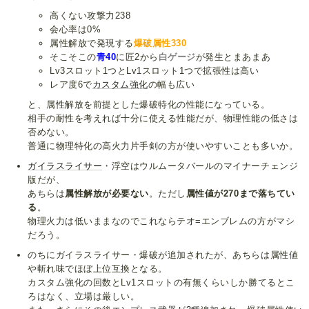
高くない攻撃力238
会心率は0%
属性解放で発現する
爆破属性330
そこそこの
青40
に匠2から
白ゲージ
が発生とまあまあ
Lv3スロット1つとLv1スロット1つで拡張性は高い
レア度6で
カスタム強化
の幅も広い
と、属性解放を前提とした爆破特化の性能になっている。
相手の耐性を考えれば十分に使える性能だが、物理性能の低さは
否めない。
普通に物理特化の高火力片手剣の方が使いやすいことも多いか。
ガイラスライサー
・浮空はウルムータバールのマイナーチェンジ
版だが、
あちらは
属性解放が必要ない
。ただし
属性値が270まで落ちてい
る
。
物理火力は低いままなのでこれならテオ=エンブレムの方がマシ
だろう。
のちにガイラスライサー・爆破が追加されたが、あちらは属性値
や斬れ味でほぼ上位互換となる。
カスタム強化の回数とLv1スロットの有無くらいしか勝てるとこ
ろはなく、立場は厳しい。