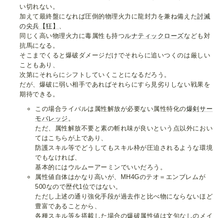
い切れない。
加えて最終盤になれば圧倒的物理火力に龍封力を兼ね備えた
討滅
の尖兵【狂】
、
同じく高い物理火力に毒属性も持つ
ルナティックローズ
なども対
抗馬になる。
そこまでくると爆破ダメージだけでそれらに追いつくのは厳しい
こともあり、
次第にそれらにシフトしていくことになるだろう。
だが、爆破に弱い相手であればそれらにすら見劣りしない戦果を
期待できる。
この場合ライバルは属性解放が必要ない属性特化の
爆剣サー
モバレッジ
。
ただ、属性解放不要と素の斬れ味が良いという点以外におい
てはこちらが上であり、
防護スキル等でどうしてもスキル枠が圧迫されるような環境
でもなければ、
基本的にはウルムーアーミンでいいだろう。
属性値自体はかなり高いが、MH4Gのテオ＝エンブレムが
500なので歴代1位ではない。
ただし上述の通り強化手段が過去作と比べ物にならないほど
豊富であることから、
各種スキル等を搭載した場合の爆破属性値は文句なしのメイ