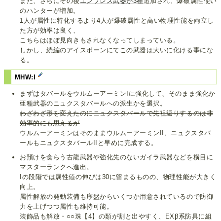
また、さらにその後
エンプレス武器が3種
追加され、爆破属性使い
のハンターが増加。
1人が属性に特化するより4人が爆破属性と高い物理性能を両立し
た方が効率は良く、
こちらはほぼ見向きもされなくなってしまっている。
しかし、続編のアイスボーンにてこの武器は大いに化ける事にな
る。
MHW:I
まずはタバールをウルムーアーミンIに強化して、そのまま強化か
亜種武器のニュクスタバールへの派生かを選択。
わざわざ形を変えたのにニュクスタバールで先祖返りするのは非
効率的にも思えるが
ウルムーアーミンはそのままウルムーアーミンII、ニュクスタバ
ールもニュクスタバールIIと早めに完成する。
お預けを食らう古龍武器や強化先のないガイラ武器などを横目に
マスターランクへ進出。
Iの段階では属性値の伸びは30に留まるものの、物理性能が大きく
向上。
属性解放の発動装備も序盤からいくつか用意されているので防御
力を上げつつ属性も維持可能。
装飾品も解放・○○珠【4】の類が割と出やすく、EXβ系防具に組