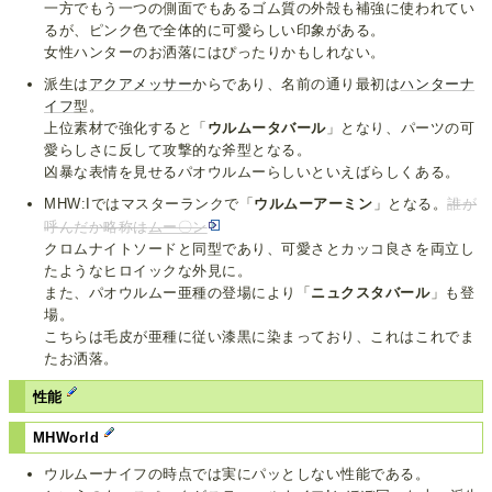
一方でもう一つの側面でもあるゴム質の外殻も補強に使われてい
るが、ピンク色で全体的に可愛らしい印象がある。
女性ハンターのお洒落にはぴったりかもしれない。
派生は
アクアメッサー
からであり、名前の通り最初は
ハンターナ
イフ
型。
上位素材で強化すると「
ウルムータバール
」となり、パーツの可
愛らしさに反して攻撃的な斧型となる。
凶暴な表情を見せるパオウルムーらしいといえばらしくある。
MHW:Iではマスターランクで「
ウルムーアーミン
」となる。
誰が
呼んだか略称は
ムー〇ン
クロムナイトソードと同型であり、可愛さとカッコ良さを両立し
たようなヒロイックな外見に。
また、パオウルムー亜種の登場により「
ニュクスタバール
」も登
場。
こちらは毛皮が亜種に従い漆黒に染まっており、これはこれでま
たお洒落。
性能
MHWorld
ウルムーナイフの時点では実にパッとしない性能である。