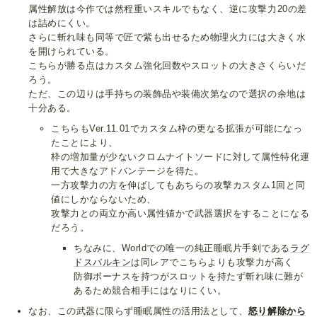
属性解放は今作では然程重いスキルでもなく、逆に攻撃力20の差
は詰めにくい。
さらに斬れ味も同等で匠で紫も出せるため物理火力には大きく水
を開けられている。
こちらが勝る点はカスタム強化回数やスロットの大きさくらいだ
ろう。
ただ、この辺りは手持ちの装飾品や装備次第なので選択の余地は
十分ある。
こちらもVer.11.01でカスタム枠の更なる拡張が可能になっ
たことにより、
枠の増加量が少ないクロムナイトソードに対して属性特化運
用で大きなアドバンテージを得た。
一方攻撃力の方を伸ばしてもあちらの攻撃カスタム1回と同
値にしかならないため、
攻撃力との両立か高い属性値かで武器選択をすることになる
だろう。
ちなみに、Worldでの唯一の純正睡眠片手剣である
ラグ
ドスバルキン
は同レアでこちらよりも攻撃力が高く
防御ボーナスを持つがスロットを持たず斬れ味に難が
あるため競合相手にはなりにくい。
なお、この武器に限らず睡眠属性の活用法として、
怒り解除から