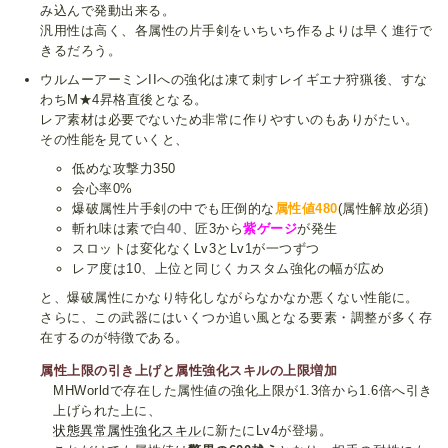
み込んで発動出来る。
汎用性は高く、各属性の片手剣をいちいち作るよりは早く進行で
きるだろう。
ウルムーアーミンIIへの強化は凍て刺すレイギエナ狩猟後、すな
わちM★4昇格直後となる。
レア素材は必要でないため非常に作りやすいのもありがたい。
その性能を見ていくと、
低めな攻撃力350
会心率0%
爆破属性片手剣の中でも圧倒的な
属性値480
(属性解放必須)
斬れ味は素で
白40
、匠3から
紫ゲージ
が発生
スロットは変化なくLv3とLv1が一つずつ
レア度は10、上位と同じくカスタム強化の幅が広め
と、爆破属性にかなり特化しながらなかなか悪くない性能に。
さらに、この武器にはいくつか追い風となる要素・調整が多く存
在するのが特徴である。
属性上限の引き上げと属性強化スキルの上限増加
MHWorldで存在した属性値の強化上限が1.3倍から1.6倍へ引き
上げられた上に、
状態異常属性強化スキル
に新たにLv4が登場。