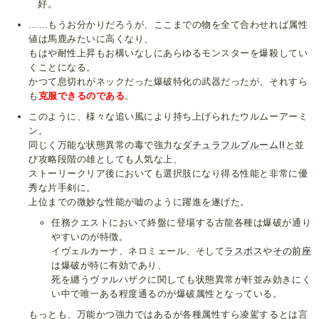
好。
……もうお分かりだろうが、ここまでの物を全て合わせれば属性
値は馬鹿みたいに高くなり、
もはや耐性上昇もお構いなしにあらゆるモンスターを爆殺してい
くことになる。
かつて息切れがネックだった爆破特化の武器だったが、それすら
も
克服できるのである
。
このように、様々な追い風により持ち上げられたウルムーアーミ
ン。
同じく万能な状態異常の毒で強力な
ダチュラフルブルームII
と並
び攻略段階の雄としても人気な上、
ストーリークリア後においても選択肢になり得る性能と非常に優
秀な片手剣に。
上位までの微妙な性能が嘘のように躍進を遂げた。
任務クエストにおいて終盤に登場する古龍各種は爆破が通り
やすいのが特徴。
イヴェルカーナ、ネロミェール、そして
ラスボス
や
その前座
は爆破が特に有効であり、
死を纏うヴァルハザクに関しても状態異常が軒並み効きにく
い中で唯一ある程度通るのが爆破属性となっている。
もっとも、万能かつ強力ではあるが各種属性すら凌駕するとは言