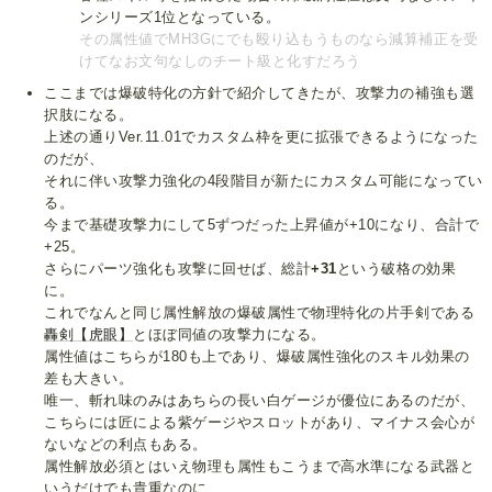
ンシリーズ1位となっている。
その属性値でMH3Gにでも殴り込もうものなら減算補正を受
けてなお文句なしのチート級と化すだろう
ここまでは爆破特化の方針で紹介してきたが、攻撃力の補強も選
択肢になる。
上述の通りVer.11.01でカスタム枠を更に拡張できるようになった
のだが、
それに伴い攻撃力強化の4段階目が新たにカスタム可能になってい
る。
今まで基礎攻撃力にして5ずつだった上昇値が+10になり、合計で
+25。
さらにパーツ強化も攻撃に回せば、総計
+31
という破格の効果
に。
これでなんと同じ属性解放の爆破属性で物理特化の片手剣である
轟剣【虎眼】
とほぼ同値の攻撃力になる。
属性値はこちらが180も上であり、爆破属性強化のスキル効果の
差も大きい。
唯一、斬れ味のみはあちらの長い白ゲージが優位にあるのだが、
こちらには匠による紫ゲージやスロットがあり、マイナス会心が
ないなどの利点もある。
属性解放必須とはいえ物理も属性もこうまで高水準になる武器と
いうだけでも貴重なのに、