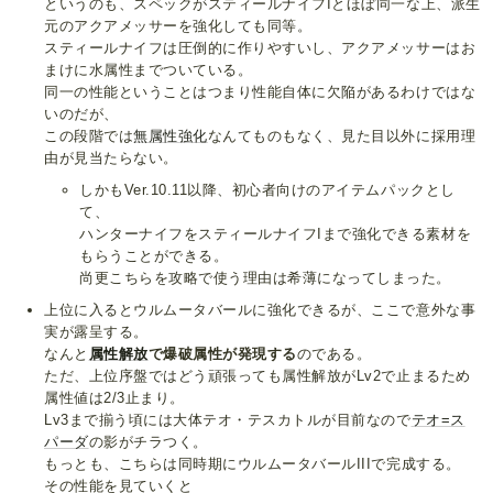
というのも、スペックがスティールナイフIとほぼ同一な上、派生
元のアクアメッサーを強化しても同等。
スティールナイフは圧倒的に作りやすいし、アクアメッサーはお
まけに水属性までついている。
同一の性能ということはつまり性能自体に欠陥があるわけではな
いのだが、
この段階では
無属性強化
なんてものもなく、見た目以外に採用理
由が見当たらない。
しかもVer.10.11以降、初心者向けのアイテムパックとし
て、
ハンターナイフをスティールナイフIまで強化できる素材を
もらうことができる。
尚更こちらを攻略で使う理由は希薄になってしまった。
上位に入るとウルムータバールに強化できるが、ここで意外な事
実が露呈する。
なんと
属性解放
で爆破属性が発現する
のである。
ただ、上位序盤ではどう頑張っても属性解放がLv2で止まるため
属性値は2/3止まり。
Lv3まで揃う頃には大体テオ・テスカトルが目前なので
テオ=ス
パーダ
の影がチラつく。
もっとも、こちらは同時期にウルムータバールIIIで完成する。
その性能を見ていくと