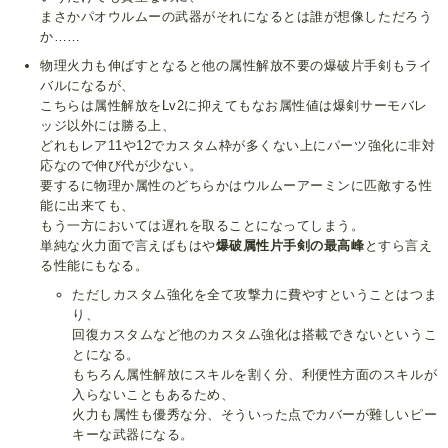
まさかパオウルムーの武器がそれになるとは誰が想像しただろう
か……
物理火力も伸ばすとなると他の属性解放不要の爆破片手剣もライ
バルになるが、
こちらは属性解放をLv2に抑えてもなお属性値は爆剣サーモバレ
ッジ以外には勝る上、
どれもレア11や12でカスタム枠が多くない上にパーツ強化に非対
応なので伸び代が少ない。
要するに物理か属性のどちらかはウルムーアーミンに匹敵する性
能に出来ても、
もう一方においては遅れを取ることになってしまう。
単純な火力面で言えばもはや
爆破属性片手剣の最高峰
とすら言え
る性能にもなる。
ただしカスタム強化を全て攻撃力に費やすということはつま
り、
回復カスタムなど他のカスタム強化は搭載できないというこ
とになる。
もちろん属性解放にスキルを割く分、利便性方面のスキルが
入らないこともあるため、
火力も属性も優秀な分、そういった点でカバーが難しいピー
キーな武器になる。