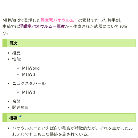
MHWorldで登場した
浮空竜パオウルムー
の素材で作った片手剣。
本稿では
浮眠竜パオウルムー亜種
から作成された武器についても扱
う。
目次
概要
性能
MHWorld
MHW:I
ニュクスタバール
MHW:I
余談
関連項目
概要
パオウルムーといえば白い毛皮が特徴的だが、それを生かしたふ
わふわでもこもこな装飾を施されている。