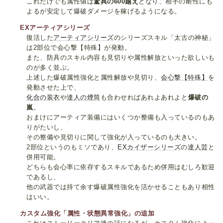
これだけでも属性値は
驚異の600越え
となり、相手の耐性にも
よるが安定して爆破ダメージを稼げるようになる。
EXアーティアシリーズ
復活した
アーティアシリーズ
のシリーズスキル「太古の神秘」
は2部位で会心撃【特殊】が発動。
また、防具のスキル内容も見切りや属性解放といった欲しいも
のが多く並ぶ。
上述した爆破属性強化と属性解放や見切り、
会心撃【特殊】
を
発動させた上で、
化合の装衣
や
達人の煙筒
も合わせればあれよあれよと
爆破の
嵐
。
おまけにアーティア装備にはいくつか整備も入っているのもあ
りがたいし、
その整備や見切りに関して強化が入っているのも大きい。
2部位というのもミソであり、
EXカイザーシリーズ
の
達人芸
と
併用可能。
どちらも会心率に依存するスキルであるため併用はむしろ歓迎
であるし、
他の武器では持て余す爆破属性強化を活かせることもあり相性
はいい。
カスタム強化「属性・状態異常強化」の追加