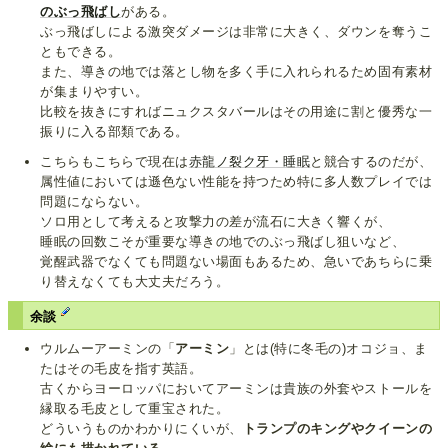
のぶっ飛ばし
がある。
ぶっ飛ばしによる激突ダメージは非常に大きく、ダウンを奪うこ
ともできる。
また、導きの地では落とし物を多く手に入れられるため固有素材
が集まりやすい。
比較を抜きにすればニュクスタバールはその用途に割と優秀な一
振りに入る部類である。
こちらもこちらで現在は
赤龍ノ裂ク牙・睡眠
と競合するのだが、
属性値においては遜色ない性能を持つため特に多人数プレイでは
問題にならない。
ソロ用として考えると攻撃力の差が流石に大きく響くが、
睡眠の回数こそが重要な導きの地でのぶっ飛ばし狙いなど、
覚醒武器でなくても問題ない場面もあるため、急いであちらに乗
り替えなくても大丈夫だろう。
余談
ウルムーアーミンの「
アーミン
」とは(特に冬毛の)オコジョ、ま
たはその毛皮を指す英語。
古くからヨーロッパにおいてアーミンは貴族の外套やストールを
縁取る毛皮として重宝された。
どういうものかわかりにくいが、
トランプのキングやクイーンの