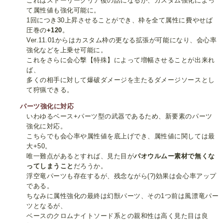
これはストーリークリア後の話になるが、カスタム強化によっ
て属性値も強化可能に。
1回につき30上昇させることができ、枠を全て属性に費やせば
圧巻の
+120
。
Ver.11.01からはカスタム枠の更なる拡張が可能になり、会心率
強化などを上乗せ可能に。
これをさらに会心撃【特殊】によって増幅させることが出来れ
ば、
多くの相手に対して爆破ダメージを主たるダメージソースとし
て狩猟できる。
パーツ強化に対応
いわゆるベース+パーツ型の武器であるため、新要素のパーツ
強化に対応。
こちらでも会心率や属性値を底上げでき、属性値に関しては最
大+50。
唯一難点があるとすれば、見た目が
パオウルムー素材で無くな
ってしまうこと
だろうか。
浮空竜パーツも存在するが、残念ながら(?)効果は会心率アップ
である。
ちなみに属性強化の最終は幻獣パーツ、その1つ前は風漂竜パー
ツとなるが、
ベースのクロムナイトソード系との親和性は高く見た目は良