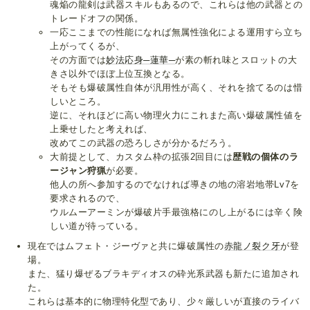
魂焔の龍剣は武器スキルもあるので、これらは他の武器との
トレードオフの関係。
一応ここまでの性能になれば無属性強化による運用すら立ち
上がってくるが、
その方面では
妙法応身─蓮華─
が素の斬れ味とスロットの大
きさ以外でほぼ上位互換となる。
そもそも爆破属性自体が汎用性が高く、それを捨てるのは惜
しいところ。
逆に、それほどに高い物理火力にこれまた高い爆破属性値を
上乗せしたと考えれば、
改めてこの武器の恐ろしさが分かるだろう。
大前提として、カスタム枠の拡張2回目には
歴戦の個体のラ
ージャン狩猟
が必要。
他人の所へ参加するのでなければ導きの地の溶岩地帯Lv7を
要求されるので、
ウルムーアーミンが爆破片手最強格にのし上がるには辛く険
しい道が待っている。
現在ではムフェト・ジーヴァと共に爆破属性の
赤龍ノ裂ク牙
が登
場。
また、猛り爆ぜるブラキディオスの砕光系武器も新たに追加され
た。
これらは基本的に物理特化型であり、少々厳しいが直接のライバ