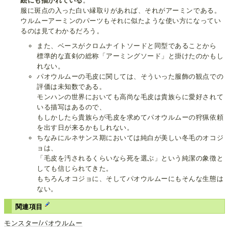
絵にも描かれている
。
服に斑点の入った白い縁取りがあれば、それがアーミンである。
ウルムーアーミンのパーツもそれに似たような使い方になってい
るのは見てわかるだろう。
また、ベースがクロムナイトソードと同型であることから
標準的な直剣の総称「アーミングソード」と掛けたのかもし
れない。
パオウルムーの毛皮に関しては、そういった服飾の観点での
評価は未知数である。
モンハンの世界においても高尚な毛皮は貴族らに愛好されて
いる描写はあるので、
もしかしたら貴族らが毛皮を求めてパオウルムーの狩猟依頼
を出す日が来るかもしれない。
ちなみにルネサンス期においては純白が美しい冬毛のオコジ
ョは、
「毛皮を汚されるくらいなら死を選ぶ」という純潔の象徴と
しても信じられてきた。
もちろんオコジョに、そしてパオウルムーにもそんな生態は
ない。
関連項目
モンスター/パオウルムー