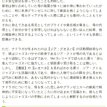
に不安な部分を持っていたことも判明した。
最初は独り占めしていた母の寵愛が徐々に妹や弟に奪われていったが
ために、特に末弟グランゼニスに対して嫉妬を抱くようになってしま
ったことや、母ルティアナを失った際に誰よりも傷付いたこともうか
がえる。
それに加えて力ある長兄としてのプライドや責任感が暴走し、母の代
理として自分が全てを管理しなければならないと思い込んだ結果、他
の種族神と対立するようになってしまった…というシナリオも容易に
想像ができる。
ただ、ナドラガが生まれたのは
【ジア・グオヌバ】
の活動開始前なの
で、彼はジャゴヌバやその前身であるジア・クトが母の仇であるとは
っきり認知しているはずであり、Ver.3シリーズで語られた通り「自ら
進んでジャゴヌバに協力した」と額面通り受け取ることは難しい。
しかし、
【魔祖】
や
【レオーネ】
を見ればわかる通り、ジア・クトも
ジャゴヌバも洗脳の達人であり、優れた人物でも心の隙を少し見せれ
ば巧みに勧誘され、あるいは気付かないうちに価値観を書き換えられ
て相手のために動くようになってしまう。
ナドラガについても、母を失った悲しみやグランゼニスへの嫉妬で精
神的に不安定になっていたところに付け込まれて洗脳され、彼らと同
じようにジャゴヌバの手駒にされてしまったと解釈するのが自然だろ
う。