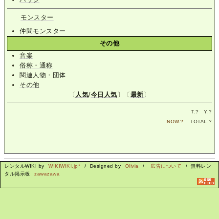
モンスター
仲間モンスター
その他
音楽
俗称・通称
関連人物・団体
その他
〔
人気
/
今日人気
〕〔
最新
〕
T.
?
Y.
?
NOW.
?
TOTAL.
?
レンタルWIKI by
WIKIWIKI.jp*
/ Designed by
Olivia
/
広告について
/ 無料レン
タル掲示板
zawazawa