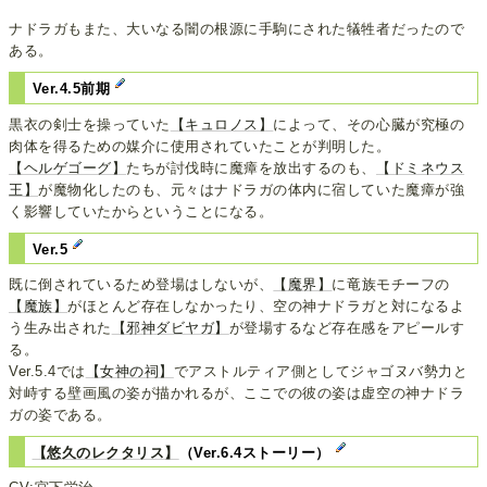
ナドラガもまた、大いなる闇の根源に手駒にされた犠牲者だったので
ある。
Ver.4.5前期
黒衣の剣士を操っていた
【キュロノス】
によって、その心臓が究極の
肉体を得るための媒介に使用されていたことが判明した。
【ヘルゲゴーグ】
たちが討伐時に魔瘴を放出するのも、
【ドミネウス
王】
が魔物化したのも、元々はナドラガの体内に宿していた魔瘴が強
く影響していたからということになる。
Ver.5
既に倒されているため登場はしないが、
【魔界】
に竜族モチーフの
【魔族】
がほとんど存在しなかったり、空の神ナドラガと対になるよ
う生み出された
【邪神ダビヤガ】
が登場するなど存在感をアピールす
る。
Ver.5.4では
【女神の祠】
でアストルティア側としてジャゴヌバ勢力と
対峙する壁画風の姿が描かれるが、ここでの彼の姿は虚空の神ナドラ
ガの姿である。
【悠久のレクタリス】
（Ver.6.4ストーリー）