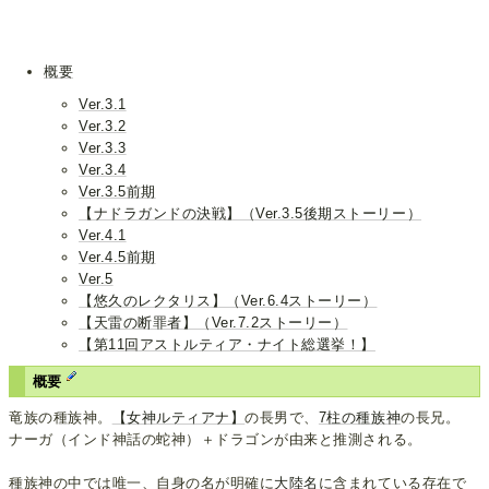
概要
Ver.3.1
Ver.3.2
Ver.3.3
Ver.3.4
Ver.3.5前期
【ナドラガンドの決戦】（Ver.3.5後期ストーリー）
Ver.4.1
Ver.4.5前期
Ver.5
【悠久のレクタリス】（Ver.6.4ストーリー）
【天雷の断罪者】（Ver.7.2ストーリー）
【第11回アストルティア・ナイト総選挙！】
概要
竜族の種族神。
【女神ルティアナ】
の長男で、
7柱の種族神
の長兄。
ナーガ（インド神話の蛇神）＋ドラゴンが由来と推測される。
種族神の中では唯一、自身の名が明確に
大陸名
に含まれている存在で