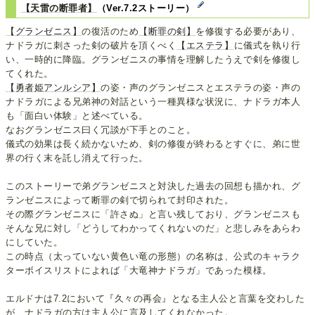
【天雷の断罪者】
（Ver.7.2ストーリー）
【グランゼニス】
の復活のため
【断罪の剣】
を修復する必要があり、
ナドラガに刺さった剣の破片を頂くべく
【エステラ】
に儀式を執り行
い、一時的に降臨。グランゼニスの事情を理解したうえで剣を修復し
てくれた。
【勇者姫アンルシア】
の姿・声のグランゼニスとエステラの姿・声の
ナドラガによる兄弟神の対話という一種異様な状況に、ナドラガ本人
も「面白い体験」と述べている。
なおグランゼニス曰く冗談が下手とのこと。
儀式の効果は長く続かないため、剣の修復が終わるとすぐに、弟に世
界の行く末を託し消えて行った。
このストーリーで弟グランゼニスと対決した過去の回想も描かれ、グ
ランゼニスによって断罪の剣で切られて封印された。
その際グランゼニスに「許さぬ」と言い残しており、グランゼニスも
そんな兄に対し「どうしてわかってくれないのだ」と悲しみをあらわ
にしていた。
この時点（太っていない黄色い竜の形態）の名称は、公式のキャラク
ターボイスリストによれば「大竜神ナドラガ」であった模様。
エルドナは7.2において『久々の再会』となる主人公と言葉を交わした
が、ナドラガの方は主人公に言及してくれなかった。