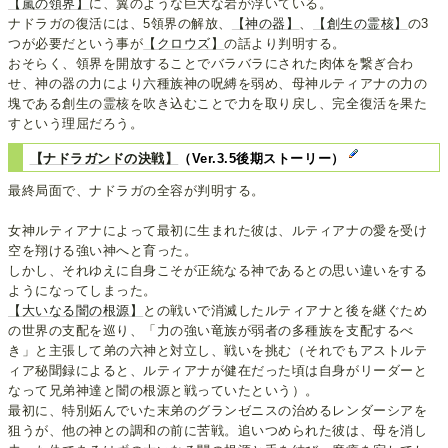
【嵐の領界】
に、翼のような巨大な岩が浮いている。
ナドラガの復活には、5領界の解放、
【神の器】
、
【創生の霊核】
の3
つが必要だという事が
【クロウズ】
の話より判明する。
おそらく、領界を開放することでバラバラにされた肉体を繋ぎ合わ
せ、神の器の力により六種族神の呪縛を弱め、母神ルティアナの力の
塊である創生の霊核を吹き込むことで力を取り戻し、完全復活を果た
すという理屈だろう。
【ナドラガンドの決戦】
（Ver.3.5後期ストーリー）
最終局面で、ナドラガの全容が判明する。
女神ルティアナによって最初に生まれた彼は、ルティアナの愛を受け
空を翔ける強い神へと育った。
しかし、それゆえに自身こそが正統なる神であるとの思い違いをする
ようになってしまった。
【大いなる闇の根源】
との戦いで消滅したルティアナと後を継ぐため
の世界の支配を巡り、「力の強い竜族が弱者の多種族を支配するべ
き」と主張して弟の六神と対立し、戦いを挑む（それでもアストルテ
ィア秘聞録によると、ルティアナが健在だった頃は自身がリーダーと
なって兄弟神達と闇の根源と戦っていたという）。
最初に、特別妬んでいた末弟のグランゼニスの治めるレンダーシアを
狙うが、他の神との調和の前に苦戦。追いつめられた彼は、母を消し