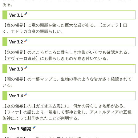
ある。
Ver.3.1
【炎の領界】
に竜の頭部を象った巨大な岩がある。
【エステラ】
曰
く、ナドラガ自身の頭部らしい。
Ver.3.2
【氷の領界】
のところどころに骨らしき地形がいくつも確認される。
【アヴィーロ遺跡】
にも骨らしきものが巻き付いている。
Ver.3.3
【闇の領界】
の一部マップに、生物の手のような岩が多く確認されて
いる。
Ver.3.4
【水の領界】
の
【ガイオス古海】
に、何かの骨らしき地形がある。
【フィナ】
の話により、暴走して邪神と化し、アストルティアの五種
族神によって封印されたことが判明する。
Ver.3.5前期