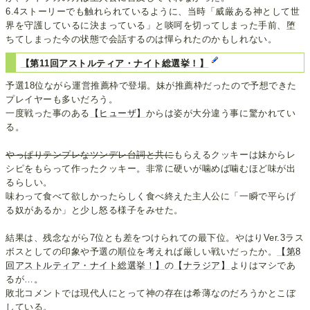
6.4ストーリーでも触れられているように、当時「威厳ある神として世
界を守護しているに決まっている」と啖呵を切ってしまった手前、堕
ちてしまった今の状態で会話するのは憚られたのかもしれない。
【第11回アストルティア・ナイト総選挙！】
予選18位ながら運営推薦枠で登場。妹が推薦枠だったので予想できた
プレイヤーも多いだろう。
一度戦った事のある
【ヒューザ】
からは姿が大分違う事に驚かれてい
る。
やっぱりテンプレなツンデレ台詞と共に
もらえるクッキーは妹からレ
シピをもらって作ったクッキー。非常に硬いが噛めば噛むほど味が出
るらしい。
味わって食べて欲しかったらしく食べ終えた主人公に「一瞬で平らげ
る奴があるか」と少し怒る様子をみせた。
結果は、残念ながら7位とも差をつけられての最下位。やはりVer.3ラス
ボスとしての印象や予選の順位を考えれば厳しい戦いだったか。
【第8
回アストルティア・ナイト総選挙！】
の
【ナラジア】
よりはマシであ
るが…。
敗北コメントでは現代人にとって神の存在は希薄なのだろうかとこぼ
している。