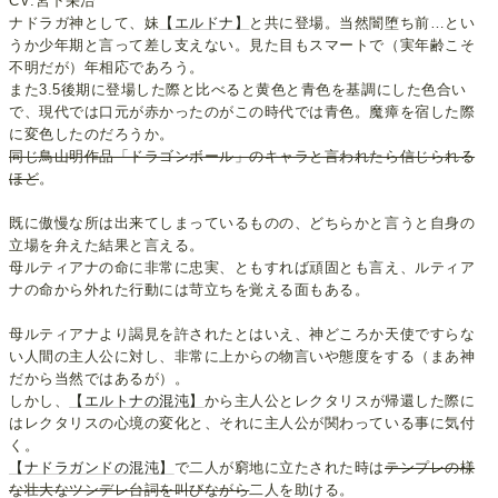
CV:宮下栄治
ナドラガ神として、妹
【エルドナ】
と共に登場。当然闇堕ち前…とい
うか少年期と言って差し支えない。見た目もスマートで（実年齢こそ
不明だが）年相応であろう。
また3.5後期に登場した際と比べると黄色と青色を基調にした色合い
で、現代では口元が赤かったのがこの時代では青色。魔瘴を宿した際
に変色したのだろうか。
同じ鳥山明作品「ドラゴンボール」のキャラと言われたら信じられる
ほど
。
既に傲慢な所は出来てしまっているものの、どちらかと言うと自身の
立場を弁えた結果と言える。
母ルティアナの命に非常に忠実、ともすれば頑固とも言え、ルティア
ナの命から外れた行動には苛立ちを覚える面もある。
母ルティアナより謁見を許されたとはいえ、神どころか天使ですらな
い人間の主人公に対し、非常に上からの物言いや態度をする（まあ神
だから当然ではあるが）。
しかし、
【エルトナの混沌】
から主人公とレクタリスが帰還した際に
はレクタリスの心境の変化と、それに主人公が関わっている事に気付
く。
【ナドラガンドの混沌】
で二人が窮地に立たされた時は
テンプレの様
な壮大なツンデレ台詞を叫びながら
二人を助ける。