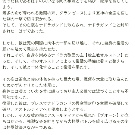
去った仇であるはずの大いなる闇の根源と手を結び、魔瘴を宿してし
まう。
幾多の命が奪われる激闘の末、グランゼニスにより五神の全霊を宿し
た剣の一撃で切り裂かれる。
そして、その亡骸をナドラガンドに散らされ、ナドラガンドごと封印
された…はずであった。
しかし、彼は死の間際に肉体の一部を切り離し、それに自身の復活の
願いを込めて意志を持たせた。
それこそが、自身を崇めるナドラガ教団の主
【総主教オルストフ】
だ
った。そして、そのオルストフによって復活の準備は着々と整えら
れ、そして彼と一体化することで復活を果たす。
その姿は茶色と赤の体色を持った巨大な竜。魔瘴を大量に取り込んだ
ためかずんぐりとした体形に。
身体には凄まじい力を常に纏っており主人公達では近づくことすら不
可能であった。
復活した彼は、ブレスでナドラガンドの異空間封印を空間を破壊して
破り、アストルティアへと侵攻しようとする。
しかし、そんな彼の前にアストルティアから現れた
【ブオーン】
が立
ちはだかる。強烈な炎を吐きながら大怪獣バトルを繰り広げるその姿
は怪獣対決さながらである。