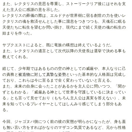
また、レクタリスの意思を尊重し、ストーリークリア後にはそれを支
えた主人公に感謝の意を示した。
レクタリスの葬儀の際は、エルドナが世界樹に宿る創世の力を使いレ
クタリスの魂を救済せんとした事に溜息をつきつつも、天魂石に眠る
天使たちに転生を望むか問い掛け、現代にまで続く天使の魂の転生の
始まりを作った。
サブクエストによると、既に竜族の構想は終えているようだ。
また、レクタリスの遺言として次代以降の天使長は選挙で決める事も
教えてくれる。
総じて、少年期ではあるものの空の神としての威厳や、本人なりに己
の責務と
被造物に対して真摯な姿勢
といった基本的な人格面は完成し
ており、これらは今に至るまで全く変わっていないと言える。
また、未来の自身に会ったことがあるかを主人公に問いつつ、「聞か
ずともわかる」「威厳ある神として世界を守護しているに決まってい
る」とも言って見せており（もちろん主人公は真実を答えない）、未
来を知っているプレイヤーとしてはしんみり感じてしまう部分もあ
る。
今回、ジャゴヌバ側につく前の彼の実態が明らかになったが、身も蓋
も無い言い方をすればかなりのマザコン気質であるなど、元から性格