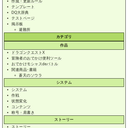
作成・更新ルール
テンプレート
DQ大辞典
テストページ
掲示板
避難所
カテゴリ
作品
ドラゴンクエストX
冒険者のおでかけ便利ツール
おでかけモシャスdeバトル
関連商品･書籍
蒼天のソウラ
システム
システム
作戦
状態変化
コンテンツ
称号・肩書き
ストーリー
ストーリー