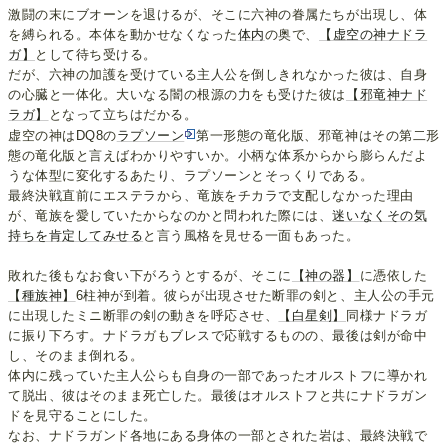
激闘の末にブオーンを退けるが、そこに六神の眷属たちが出現し、体
を縛られる。本体を動かせなくなった
体内
の奥で、
【虚空の神ナドラ
ガ】
として待ち受ける。
だが、六神の加護を受けている主人公を倒しきれなかった彼は、自身
の心臓と一体化。大いなる闇の根源の力をも受けた彼は
【邪竜神ナド
ラガ】
となって立ちはだかる。
虚空の神はDQ8の
ラプソーン
第一形態の竜化版、邪竜神はその第二形
態の竜化版と言えばわかりやすいか。小柄な体系からから膨らんだよ
うな体型に変化するあたり、ラプソーンとそっくりである。
最終決戦直前にエステラから、竜族をチカラで支配しなかった理由
が、竜族を愛していたからなのかと問われた際には、
迷いなくその気
持ちを肯定してみせる
と言う風格を見せる一面もあった。
敗れた後もなお食い下がろうとするが、そこに
【神の器】
に憑依した
【種族神】
6柱神が到着。彼らが出現させた断罪の剣と、主人公の手元
に出現したミニ断罪の剣の動きを呼応させ、
【白星剣】
同様ナドラガ
に振り下ろす。ナドラガもブレスで応戦するものの、最後は剣が命中
し、そのまま倒れる。
体内に残っていた主人公らも自身の一部であったオルストフに導かれ
て脱出、彼はそのまま死亡した。最後はオルストフと共にナドラガン
ドを見守ることにした。
なお、ナドラガンド各地にある身体の一部とされた岩は、最終決戦で