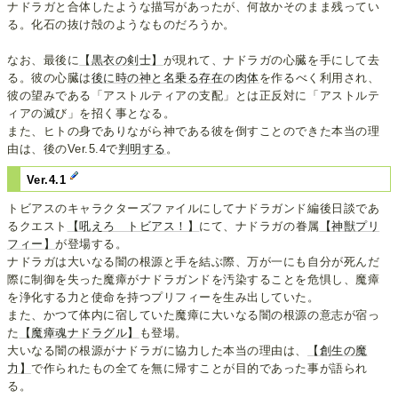
ナドラガと合体したような描写があったが、何故かそのまま残ってい
る。化石の抜け殻のようなものだろうか。
なお、最後に
【黒衣の剣士】
が現れて、ナドラガの心臓を手にして去
る。彼の心臓は
後に時の神と名乗る存在
の
肉体
を作るべく利用され、
彼の望みである「アストルティアの支配」とは正反対に「アストルテ
ィアの滅び」を招く事となる。
また、ヒトの身でありながら神である彼を倒すことのできた本当の理
由は、後のVer.5.4で
判明する
。
Ver.4.1
トビアスのキャラクターズファイルにしてナドラガンド編後日談であ
るクエスト
【吼えろ トビアス！】
にて、ナドラガの眷属
【神獣プリ
フィー】
が登場する。
ナドラガは大いなる闇の根源と手を結ぶ際、万が一にも自分が死んだ
際に制御を失った魔瘴がナドラガンドを汚染することを危惧し、魔瘴
を浄化する力と使命を持つプリフィーを生み出していた。
また、かつて体内に宿していた魔瘴に大いなる闇の根源の意志が宿っ
た
【魔瘴魂ナドラグル】
も登場。
大いなる闇の根源がナドラガに協力した本当の理由は、
【創生の魔
力】
で作られたもの全てを無に帰すことが目的であった事が語られ
る。