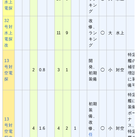
水上
キン
電探
グ
32
改
号対
修、
水上
11
9
ラン
◯
大
水上
電探
キン
改
グ
特定
13
開
艦の
号対
発、
補強
2
0.8
3
1
◯
小
対空
空電
初期
増設
探
装備
に装
備可
特定
艦に
初期
装備
装
ボー
備、
13
ナ
改
号対
ス、
4
1.6
4
2
1
修、
◯
小
対空
空電
特定
任