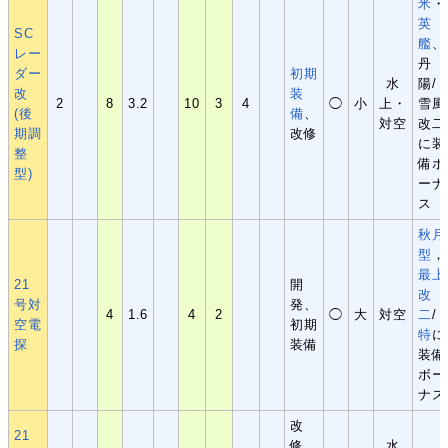
米
・
英
SC
艦
、
レー
丹
ダー
初期
水
陽/
改
装
2
8
3.2
10
3
4
◯
小
上・
雪風
(後
備
、
対空
改二
期調
改修
に装
整
備ボ
型)
ーナ
ス
秋月
型
，
最上
21
開
改
号対
発、
4
1.6
4
2
◯
大
対空
二
/
空電
初期
特
に
探
装備
装備
ボー
ナス
改
21
修、
水