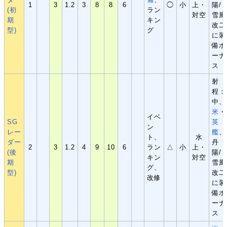
1
3
1.2
3
8
8
6
◯
小
上・
陽/
(初
ラン
対空
雪風
期
キン
改二
型)
グ
に装
備ボ
ーナ
ス
射
程：
中、
米
・
イベ
SG
英
ン
レー
艦
、
ト、
水
ダー
丹
2
3
1.2
4
9
10
6
ラン
△
小
上・
(後
陽/
キン
対空
期
雪風
グ、
型)
改二
改修
に装
備ボ
ーナ
ス