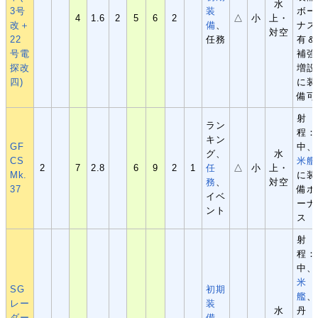
水
3号
装
ボー
4
1.6
2
5
6
2
△
小
上・
改＋
備
、
ナス
対空
22
任務
有＆
号電
補強
探改
増設
四)
に装
備可
射
ラン
程：
キン
GF
中、
グ、
水
CS
米艦
2
7
2.8
6
9
2
1
任
△
小
上・
Mk.
に装
務
、
対空
37
備ボ
イベ
ーナ
ント
ス
射
程：
中、
米
SG
初
期
艦
、
レー
装
水
丹
ダー
備
、