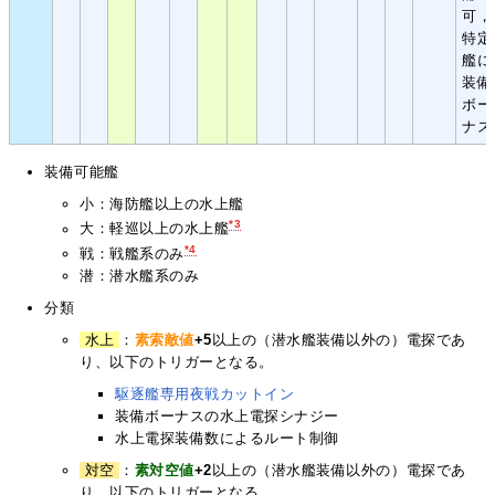
可，
特定
艦に
装備
ボー
ナス
装備可能艦
小：海防艦以上の水上艦
*3
大：軽巡以上の水上艦
*4
戦：戦艦系のみ
潜：潜水艦系のみ
分類
水上
：
素索敵値
+5
以上の（潜水艦装備以外の）電探であ
り、以下のトリガーとなる。
駆逐艦専用夜戦カットイン
装備ボーナスの水上電探シナジー
水上電探装備数によるルート制御
対空
：
素対空値
+2
以上の（潜水艦装備以外の）電探であ
り、以下のトリガーとなる