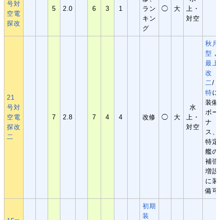
号対
5
2.0
6
3
1
ラン
◯
大
上・
空電
キン
対空
探改
グ
秋月
型
，
最上
改
二
/
特
に
21
装備
号対
水
ボー
空電
7
2.8
7
4
4
改修
◯
大
上・
ナ
探改
対空
ス、
二
特定
艦の
補強
増設
に装
備可
初期
装