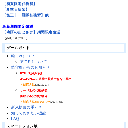
【初夏限定任務群】
【夏季大演習】
【第三十一戦隊任務群】他
最新期間限定邂逅
【梅雨のあとさき】期間限定邂逅
(参照：運営𝕏
1
)
ゲームガイド
艦これについて
第二期について
鎮守府からのお知らせ
HTML5版移行後、
iPad/iPhone環境で接続できない場合
・対応方法
(25/10/17)
サーバ近代化改修後、
接続が不安定な場合
・対応方法のお知らせ
(24/12/04)
新米提督の手引き
知っておきたい機能
FAQ
スマートフォン版