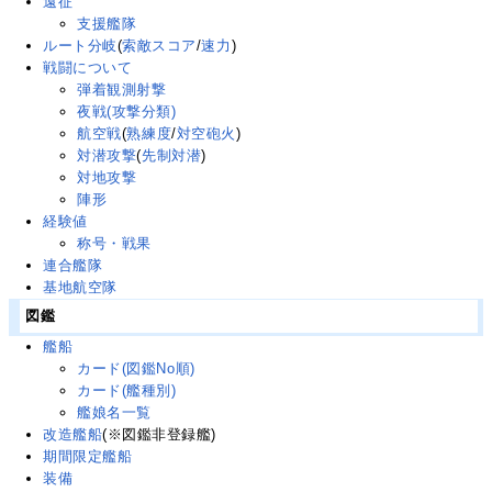
遠征
支援艦隊
ルート分岐
(
索敵スコア
/
速力
)
戦闘について
弾着観測射撃
夜戦(攻撃分類)
航空戦
(
熟練度
/
対空砲火
)
対潜攻撃
(
先制対潜
)
対地攻撃
陣形
経験値
称号・戦果
連合艦隊
基地航空隊
図鑑
艦船
カード(図鑑No順)
カード(艦種別)
艦娘名一覧
改造艦船
(※図鑑非登録艦)
期間限定艦船
装備