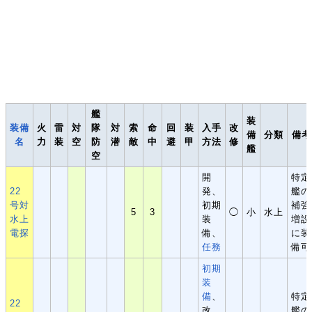
艦
装
装備
火
雷
対
隊
対
索
命
回
装
入手
改
備
分類
備考
名
力
装
空
防
潜
敵
中
避
甲
方法
修
艦
空
開
特定
22
発、
艦の
号対
初期
補強
5
3
◯
小
水上
水上
装
増設
電探
備、
に装
任務
備可
初期
装
備
、
特定
22
改
艦の