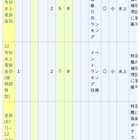
号対
修、
補強
水上
2
5
8
◯
小
水上
任
増設
電探
務
、
に装
改四
ラン
備可
キン
グ
22
号対
イベ
特定
水上
ン
艦の
電探
ト、
補強
改四
1
2
7
9
ラン
◯
小
水上
増設
(後
キン
に装
期調
グ、
備可
整
任務
型)
特定
艦に
逆探
装備
(E2
ボー
7)＋
ナ
22
ス、