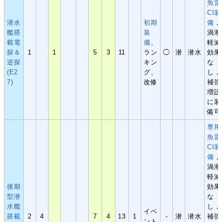
魚雷
CI装
潜水
初期
備
，
艦搭
装
渦潮
載電
備
、
軽減
探＆
1
1
5
3
11
ラン
◯
潜
潜水
効果
逆探
キン
な
(E2
グ、
し，
7)
改修
補強
増設
に装
備可
専用
魚雷
CI装
備
，
渦潮
軽減
後期
効果
型潜
な
水艦
し，
イベ
搭載
2
4
7
4
13
1
-
潜
潜水
補強
ント