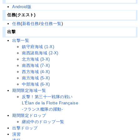
Android版
任務(クエスト)
任務
(
新着任務
/
全任務一覧
)
出撃
出撃一覧
鎮守府海域 (1-X)
南西諸島海域 (2-X)
北方海域 (3-X)
南西海域 (7-X)
西方海域 (4-X)
南方海域 (5-X)
中部海域 (6-X)
期間限定海域一覧
反撃！第三十一戦隊の戦い
L'Élan de la Flotte Française
-フランス艦隊の躍動-
期間限定ドロップ
継続中のドロップ一覧
出撃ドロップ
演習