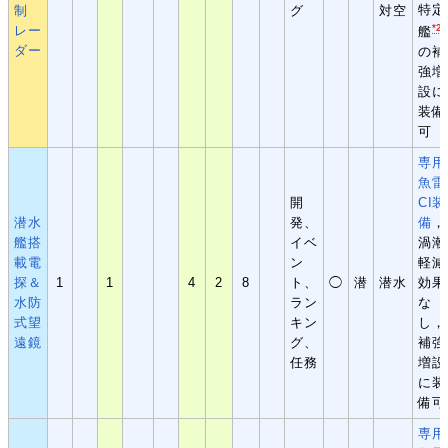
特定
制
グ
対空
*2
レー
艦
ダー
の補
強増
設に
装備
可
専用
魚雷
開
CI装
潜水
発、
備
，
艦搭
イベ
渦潮
載電
ン
軽減
探＆
1
1
4
2
8
ト、
◯
潜
潜水
効果
水防
ラン
な
式望
キン
し，
遠鏡
グ、
補強
任務
増設
に装
備可
専用