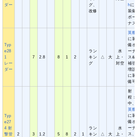
ダー
グ、
h
に
改修
装備
ボー
ナス
英艦
に装
Typ
備ボ
e28
ラン
水
ーナ
1
7
2.8
8
1
2
キン
△
大
上・
ス&
レー
グ
対空
補強
ダー
増設
に装
備可
射
程：
中、
英艦
に装
Typ
備ボ
e27
ーナ
4 射
ラン
水
ス、
撃管
2
3
1.2
5
8
2
1
キン
△
大
上・