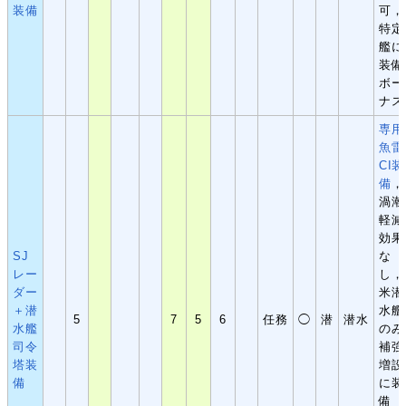
装備
可，
特定
艦に
装備
ボー
ナス
専用
魚雷
CI装
備
，
渦潮
軽減
効果
SJ
な
レー
し，
ダー
米潜
＋潜
水艦
5
7
5
6
任務
◯
潜
潜水
水艦
のみ
司令
補強
塔装
増設
備
に装
備