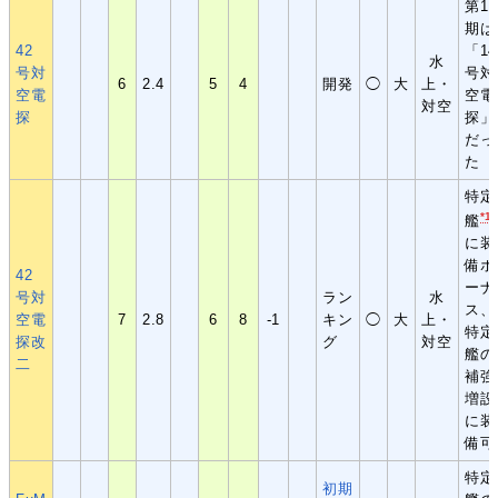
第1
期は
42
「14
水
号対
号対
6
2.4
5
4
開発
◯
大
上・
空電
空電
対空
探
探」
だっ
た
特定
*1
艦
に装
備ボ
42
ーナ
号対
ラン
水
ス、
空電
7
2.8
6
8
-1
キン
◯
大
上・
特定
探改
グ
対空
艦の
二
補強
増設
に装
備可
特定
初期