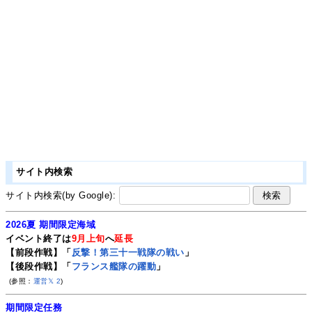
サイト内検索
サイト内検索(by Google):
2026夏 期間限定海域
イベント終了は
9月上旬
へ
延長
【前段作戦】「
反撃！第三十一戦隊の戦い
」
【後段作戦】「
フランス艦隊の躍動
」
(参照：
運営𝕏
2
)
期間限定任務