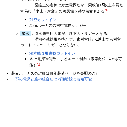
図鑑上の名称は対空電探だが、索敵値+5以上を満た
*5
す為に「水上・対空」の両属性を持つ装備もある
対空カットイン
装備ボーナスの対空電探シナジー
潜水
：潜水艦専用の電探。以下のトリガーとなる。
渦潮軽減効果を持たず、素対空値が1以上でも対空
カットインのトリガーとならない。
潜水艦専用夜戦カットイン
水上電探装備数によるルート制御（素索敵値+4でも可
*6
能）
装備ボーナスの詳細は個別装備ページを参照のこと
一部の電探と艦の組合せは補強増設に装備可能