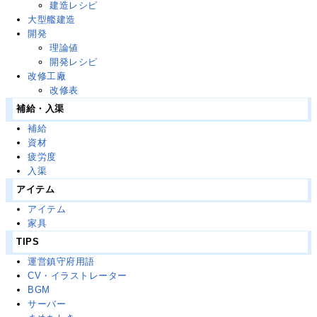
建造レシピ
大型艦建造
開発
理論値
開発レシピ
改修工廠
改修表
補給・入渠
補給
資材
疲労度
入渠
アイテム
アイテム
家具
TIPS
運営鎮守府用語
CV・イラストレーター
BGM
サーバー