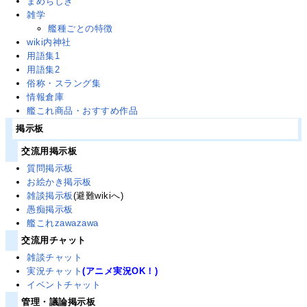
まめちしき
雑学
艦種ごとの特徴
wiki内神社
用語集1
用語集2
俗称・スラング集
情報倉庫
艦これ商品・おすすめ作品
掲示板
交流用掲示板
質問掲示板
お絵かき掲示板
雑談掲示板
(避難wikiへ)
愚痴掲示板
艦これzawazawa
交流用チャット
雑談チャット
実況チャット
(アニメ実況OK！)
イベントチャット
管理・議論掲示板