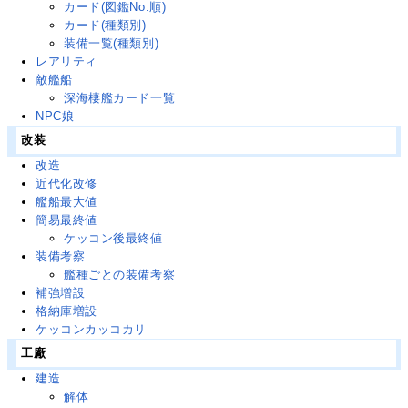
カード(図鑑No.順)
カード(種類別)
装備一覧(種類別)
レアリティ
敵艦船
深海棲艦カード一覧
NPC娘
改装
改造
近代化改修
艦船最大値
簡易最終値
ケッコン後最終値
装備考察
艦種ごとの装備考察
補強増設
格納庫増設
ケッコンカッコカリ
工廠
建造
解体