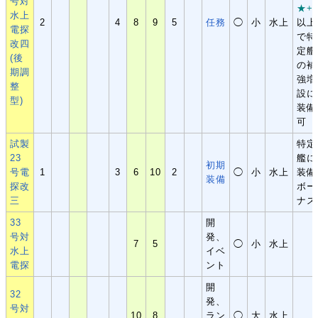
号対
★+4
水上
2
4
8
9
5
任務
◯
小
水上
以上
電探
で特
改四
定艦
(後
の補
期調
強増
整
設に
型)
装備
可
試製
特定
23
艦に
初期
号電
1
3
6
10
2
◯
小
水上
装備
装備
探改
ボー
三
ナス
33
開
号対
発、
7
5
◯
小
水上
水上
イベ
電探
ント
開
32
発、
号対
10
8
ラン
◯
大
水上