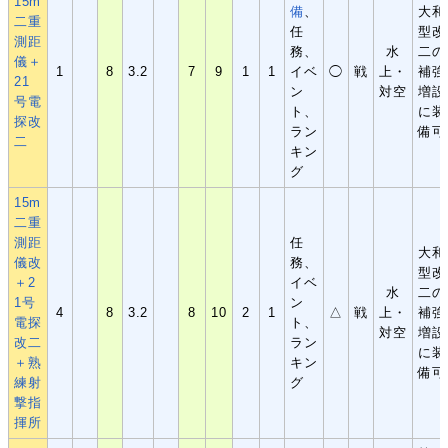
15m
備
、
大和
二重
任
型改
測距
務、
水
二の
儀＋
1
8
3.2
7
9
1
1
イベ
◯
戦
上・
補強
21
ン
対空
増設
号電
ト、
に装
探改
ラン
備可
二
キン
グ
15m
二重
測距
任
大和
儀改
務、
型改
＋2
イベ
水
二の
1号
ン
4
8
3.2
8
10
2
1
△
戦
上・
補強
電探
ト、
対空
増設
改二
ラン
に装
＋熟
キン
備可
練射
グ
撃指
揮所