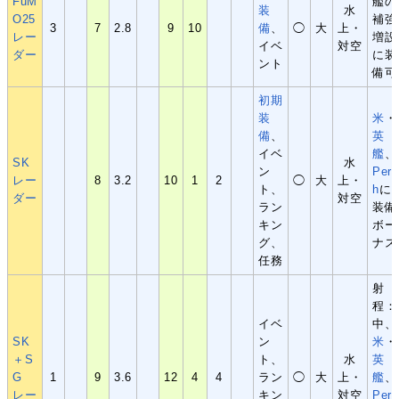
FuM
艦の
装
水
O25
補強
3
7
2.8
9
10
備
、
◯
大
上・
レー
増設
イベ
対空
ダー
に装
ント
備可
初期
装
米
・
備
、
英
イベ
艦
、
SK
水
ン
Pert
レー
8
3.2
10
1
2
◯
大
上・
ト、
h
に
ダー
対空
ラン
装備
キン
ボー
グ、
ナス
任務
射
程：
イベ
中、
SK
ン
米
・
＋S
ト、
水
英
G
1
9
3.6
12
4
4
ラン
◯
大
上・
艦
、
レー
キン
対空
Pert