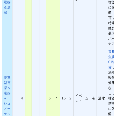
電探
増設
＆逆
に装
探
備
可，
特定
艦に
装備
ボー
ナス
専用
魚雷
CI装
備
，
渦潮
後期
軽減
型電
効果
探＆
な
逆探
し，
イベ
＋
4
6
4
15
2
△
潜
潜水
補強
ント
シュ
増設
ノー
に装
ケル
備