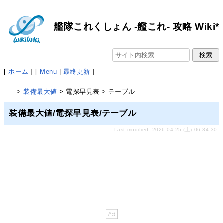
艦隊これくしょん -艦これ- 攻略 Wiki*
[
ホーム
] [
Menu
|
最終更新
]
>
装備最大値
> 電探早見表 > テーブル
装備最大値/電探早見表/テーブル
Last-modified: 2026-04-25 (土) 06:34:30