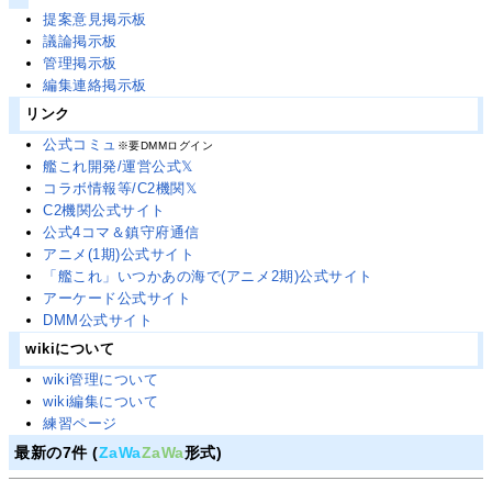
提案意見掲示板
議論掲示板
管理掲示板
編集連絡掲示板
リンク
公式コミュ
※要DMMログイン
艦これ開発/運営公式𝕏
コラボ情報等/C2機関𝕏
C2機関公式サイト
公式4コマ＆鎮守府通信
アニメ(1期)公式サイト
「艦これ」いつかあの海で(アニメ2期)公式サイト
アーケード公式サイト
DMM公式サイト
wikiについて
wiki管理について
wiki編集について
練習ページ
最新の7件 (
ZaWa
ZaWa
形式)