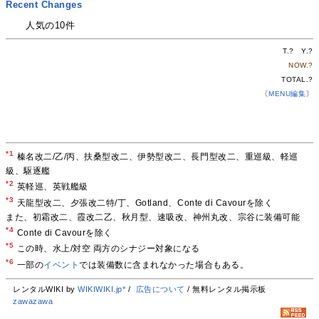
Recent Changes
人気の10件
T.
?
Y.
?
NOW.
?
TOTAL.
?
〔
MENU編集
〕
*1
榛名改二/乙/丙、扶桑型改二、伊勢型改二、長門型改二、重巡級、軽巡
級、駆逐艦
*2
英軽巡、英戦艦級
*3
天龍型改二、夕張改二特/丁、Gotland、Conte di Cavourを除く
また、初霜改二、霞改二乙、秋月型、速吸改、神州丸改、宗谷に装備可能
*4
Conte di Cavourを除く
*5
この時、水上/対空 両方のシナジー対象になる
*6
一部の
イベント
では装備数に含まれなかった場合もある。
レンタルWIKI by
WIKIWIKI.jp*
/
広告について
/ 無料レンタル掲示板
zawazawa