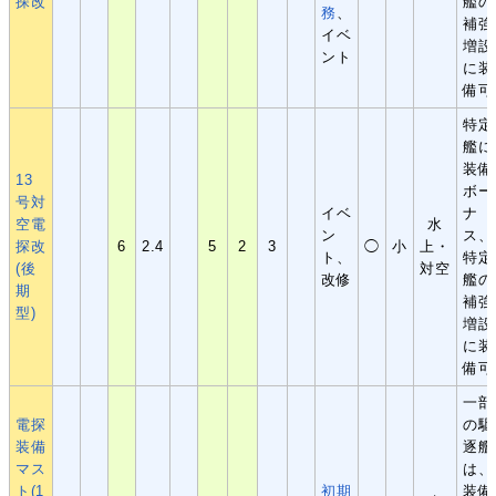
探改
艦の
務
、
補強
イベ
増設
ント
に装
備可
特定
艦に
装備
13
ボー
号対
イベ
ナ
空電
水
ン
ス、
探改
6
2.4
5
2
3
◯
小
上・
ト、
特定
(後
対空
改修
艦の
期
補強
型)
増設
に装
備可
一部
電探
の駆
装備
逐艦
マス
は、
ト(1
初期
装備