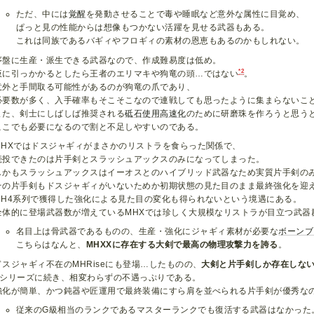
ただ、中には
覚醒
を発動させることで毒や睡眠など意外な属性に目覚め、
ぱっと見の性能からは想像もつかない活躍を見せる武器もある。
これは同族であるバギィやフロギィの素材の恩恵もあるのかもしれない。
序盤に生産・派生できる武器なので、作成難易度は低め。
*2
仮に引っかかるとしたら王者のエリマキや狗竜の頭…ではない
。
意外と手間取る可能性があるのが狗竜の爪であり、
必要数が多く、入手確率もそこそこなので連戦しても思ったように集まらないこ
また、剣士にしばしば推奨される
砥石使用高速化
のために研磨珠を作ろうと思う
ここでも必要になるので割と不足しやすいのである。
MHXではドスジャギィがまさかのリストラを食らった関係で、
続投できたのは片手剣とスラッシュアックスのみになってしまった。
しかもスラッシュアックスはイーオスとのハイブリッド武器なため実質片手剣の
その片手剣もドスジャギィがいないためか初期状態の見た目のまま最終強化を迎
MH4系列で獲得した強化による見た目の変化も得られないという境遇にある。
全体的に登場武器数が増えているMHXでは珍しく大規模なリストラが目立つ武器
名目上は骨武器であるものの、生産・強化にジャギィ素材が必要な
ボーンブ
こちらはなんと、
MHXXに存在する大剣で最高の物理攻撃力を誇る
。
ドスジャギィ不在のMHRiseにも登場…したものの、
大剣と片手剣しか存在しな
Xシリーズに続き、相変わらずの不遇っぷりである。
強化が簡単、かつ鈍器や匠運用で最終装備にすら肩を並べられる片手剣が優秀な
従来のG級相当のランクであるマスターランクでも復活する武器はなかった