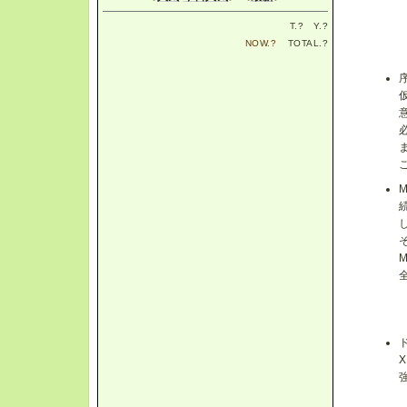
T.
?
Y.
?
NOW.
?
TOTAL.
?