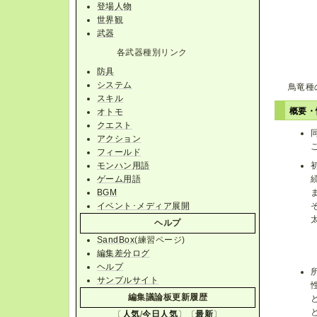
登場人物
世界観
武器
各武器種別リンク
防具
システム
鳥竜種
スキル
概要
オトモ
クエスト
アクション
フィールド
モンハン用語
ゲーム用語
BGM
イベント･メディア展開
ヘルプ
SandBox
(練習ページ)
編集差分ログ
ヘルプ
サンプルサイト
編集議論板更新履歴
〔
人気
/
今日人気
〕〔
最新
〕