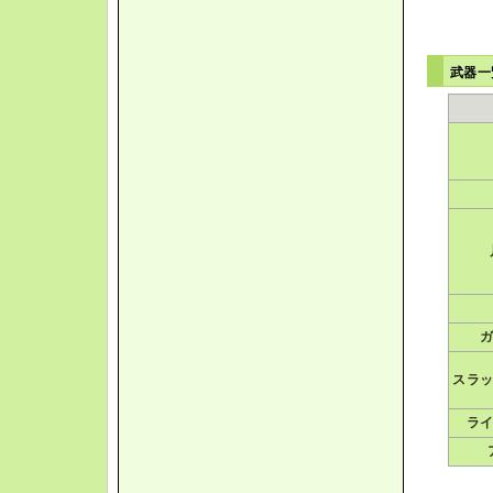
武器
スラ
ラ