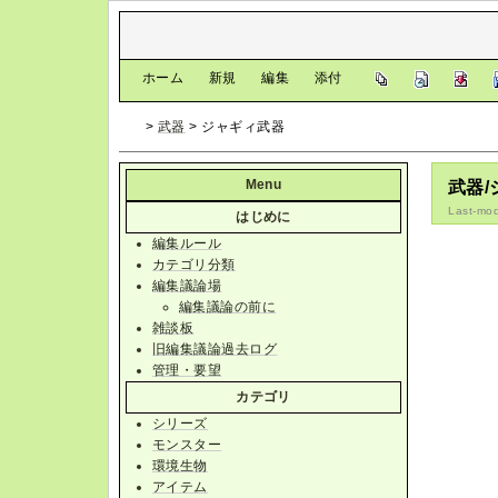
[
ホーム
|
新規
|
編集
|
添付
]
>
武器
> ジャギィ武器
Menu
武器
Last-mod
はじめに
編集ルール
カテゴリ分類
編集議論場
編集議論の前に
雑談板
旧編集議論過去ログ
管理・要望
カテゴリ
シリーズ
モンスター
環境生物
アイテム