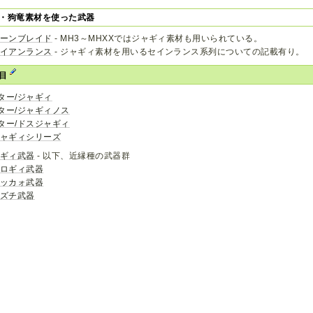
・狗竜素材を使った武器
ボーンブレイド
- MH3～MHXXではジャギィ素材も用いられている。
アイアンランス
- ジャギィ素材を用いるセインランス系列についての記載有り。
項目
ター/ジャギィ
ター/ジャギィノス
ター/ドスジャギィ
ジャギィシリーズ
バギィ武器
- 以下、近縁種の武器群
フロギィ武器
マッカォ武器
イズチ武器