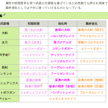
属性や状態異常を持つ武器が大躍進を遂げているため性能でも押され気味で
最終強化としては十分に使っていけるものとなっている。
一覧
武器種
初期段階
強化時
最終強化
荒くれの大剣
族長の大剣
族長の大剣【我王】
大剣
スキロスブレイド
バルバダブレイド
アヴァロブレイド
太刀
骨刀【犬牙】
骨刀グアルガ
骨断刀【カゲタチ】
ソルジャーダガー
コマンドダガー
エリートダガー
*4
片手剣
ハイドラナイフ
デッドリーナイフ
-
マサカナイフ
レベリオルナイフ
リヴェンジナイフ
双剣
ジャギットショテル
リーデルショテル
-
ガンランス
ジャギィガンランス
フーリガンランス
-
蛮族の剣斧
蛮勇の剣斧
蛮勇の剣斧【無頼】
ッシュアックス
*5
猛者の戦斧
猛者の戦斧【首領】
猛者の戦斧【巨魁】
イトボウガン
ジャギットファイア
バンデットレイジ
ブルータルレイジ
アイルー
ジャギィネコナイフ