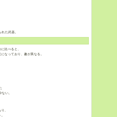
られた武器。
のに比べると、
見になっており、趣が異なる。
た
少ない。
あり、
う。