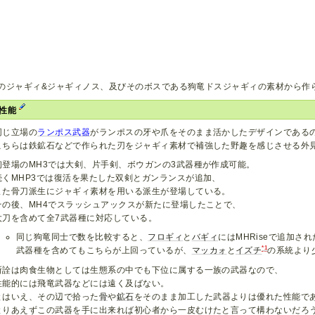
のジャギィ&ジャギィノス、及びそのボスである狗竜ドスジャギィの素材から作
・性能
同じ立場の
ランポス武器
がランポスの牙や爪をそのまま活かしたデザインである
こちらは鉄鉱石などで作られた刃をジャギィ素材で補強した野趣を感じさせる外
初登場のMH3では大剣、片手剣、ボウガンの3武器種が作成可能。
続くMHP3では復活を果たした双剣とガンランスが追加、
また骨刀派生にジャギィ素材を用いる派生が登場している。
その後、MH4でスラッシュアックスが新たに登場したことで、
太刀を含めて全7武器種に対応している。
同じ狗竜同士で数を比較すると、
フロギィ
と
バギィ
にはMHRiseで追加され
*1
武器種を含めてもこちらが上回っているが、
マッカォ
と
イズチ
の系統より
所詮は肉食生物としては生態系の中でも下位に属する一族の武器なので、
性能的には飛竜武器などには遠く及ばない。
とはいえ、その辺で拾った
骨
や
鉱石
をそのまま加工した武器よりは優れた性能で
とりあえずこの武器を手に出来れば初心者から一皮むけたと言って構わないだろ