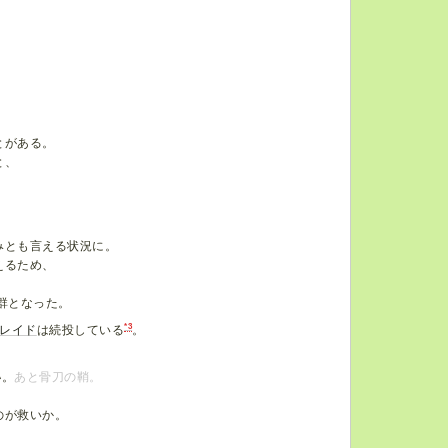
とがある。
と、
みとも言える状況に。
えるため、
群となった。
*3
レイド
は続投している
。
い
。
あと骨刀の鞘。
のが救いか。
。