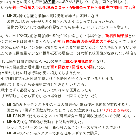
他のスキルとの両立も容易(
納刀術
のみSPが相反している為、両立が難しい)。
というか
剣士で必須スキルを埋めスロットが5個余ってたら最優先で採用しても良
MH3以降では
匠
と
業物
の同時発動が非常に困難になり
装備の組み合わせが大きく限られるようになってしまったため、
業物の代役として発動の容易なこちらを使う…というハンターも増えた。
ちなみにMHP2G以前は研ぎ師のSPが-10に達している場合は、
砥石性能半減
とい
研ぐスピードは普段と変わらないが
斬れ味の回復具合が通常の半分
になってしま
普通の砥石やキレアジを使う場合ならそこまで気になるようなスキルでもないか
ただでさえ回復量が少ない携帯砥石の場合は十分な斬れ味回復がなされない場合
MH3以降では研ぎ師のSPが-10の場合は
砥石使用低速化
となり、
斬れ味の回復量は通常通りだが
研ぐ回数が1回増えて5回
になる。
元々隙だらけの研ぎ行動が更に増えてしまうため、
MHP2G以前の砥石性能半減よりも危険性が高くなっているといえる。
発動してしまったら優先的に消しておきたいところ。
交戦中に研ぐ必要がないくらいに斬れ味が優秀だったり
エリア移動してから研ぐなどの場合はこの限りではないが。
MH3のみキッチンスキルのネコの研磨術と砥石使用低速化が重複すると、
更にもう1回研ぐ回数が増えてしまうため注意されたし(
バグによるもの
)。
MHP3以降ではちゃんとネコの研磨術分の研ぎ回数は減るので心配いらない
MH4(G)では低速化が発動する防具が増えた。
レックスシリーズは亜種、希少種含め全シリーズがマイナスであり、
MH4Gのメインモンスターであるセルレギオスの防具、