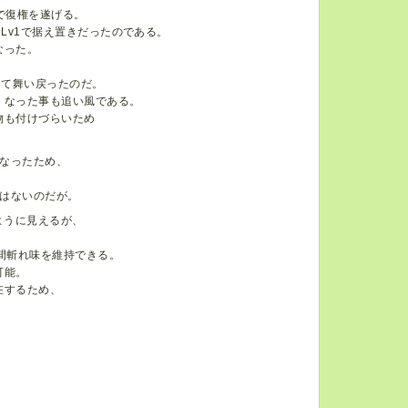
形で復権を遂げる。
Lv1で据え置きだったのである。
なった。
して舞い戻ったのだ。
くなった事も追い風である。
物も付けづらいため
なったため、
はないのだが。
ように見えるが、
間斬れ味を維持できる。
可能。
在するため、