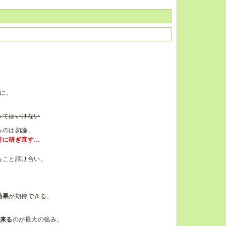
に。
ってはいけない
るのは勿論、
時に研ぎ直す…
る
こと請け合い。
効果
が期待できる。
出来る
のが最大の強み。