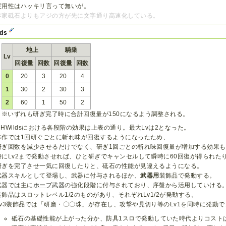
実用性はハッキリ言って無いが。
本家砥石よりもアジの方が先に文字通り高速化している。
lds
地上
騎乗
Lv
回復量
回数
回復量
回数
0
20
3
20
4
1
30
2
30
3
2
60
1
50
2
※いずれも研ぎ完了時に合計回復量が150になるよう調整される。
MHWildsにおける各段階の効果は上表の通り。最大Lvは2となった。
本作では1回研ぐごとに斬れ味が回復するようになったため、
研ぎ回数を減少させるだけでなく、研ぎ1回ごとの斬れ味回復量が増加する効果
特にLv2まで発動させれば、ひと研ぎでキャンセルして瞬時に60回復が得られた
研ぎを完了させ一気に回復したりと、砥石の性能が見違えるようになる。
武器スキルとして登場し、武器に付与されるほか、
武器用
装飾品で発動する。
武器では主に
ホープ武器
の強化段階に付与されており、序盤から活用していける
装飾品はスロットレベル1/2のものがあり、それぞれLv1/2が発動する。
Lv3装飾品では「研磨・〇〇珠」が存在し、攻撃や見切り等のLv1を同時に発動
砥石の基礎性能が上がった分か、防具1スロで発動していた時代よりコスト