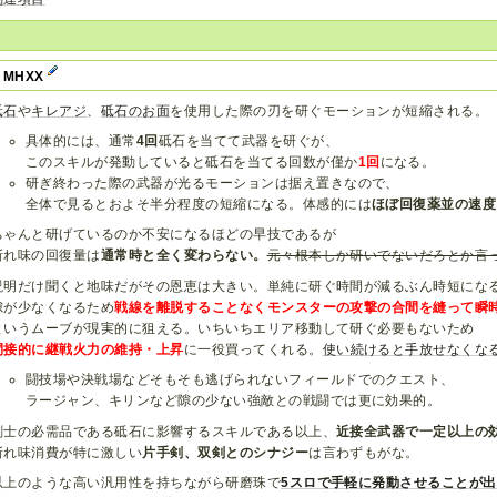
～MHXX
砥石
や
キレアジ
、
砥石のお面
を使用した際の刃を研ぐモーションが短縮される。
具体的には、通常
4回
砥石を当てて武器を研ぐが、
このスキルが発動していると砥石を当てる回数が僅か
1回
になる。
研ぎ終わった際の武器が光るモーションは据え置きなので、
全体で見るとおよそ半分程度の短縮になる。体感的には
ほぼ回復薬並の速度
ちゃんと研げているのか不安になるほどの早技であるが
斬れ味の回復量は
通常時と全く変わらない。
元々根本しか研いでないだろとか言
説明だけ聞くと地味だがその恩恵は大きい。単純に研ぐ時間が減るぶん時短にな
隙が少なくなるため
戦線を離脱することなくモンスターの攻撃の合間を縫って瞬
というムーブが現実的に狙える。いちいちエリア移動して研ぐ必要もないため
間接的に継戦火力の維持・上昇
に一役買ってくれる。
使い続けると手放せなくな
闘技場や決戦場などそもそも逃げられないフィールドでのクエスト、
ラージャン、キリンなど隙の少ない強敵との戦闘では更に効果的。
剣士の必需品である砥石に影響するスキルである以上、
近接全武器で一定以上の
斬れ味消費が特に激しい
片手剣、双剣とのシナジー
は言わずもがな。
以上のような高い汎用性を持ちながら研磨珠で
5スロで手軽に発動させることが