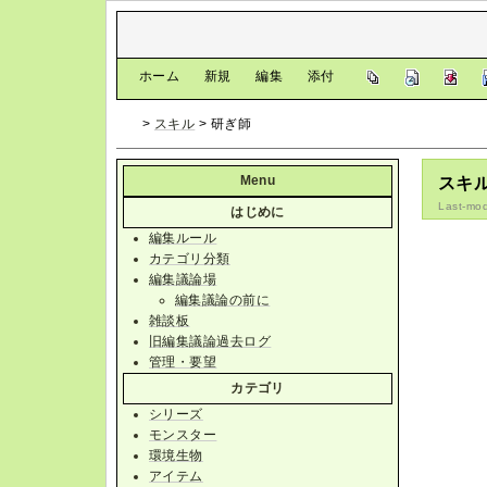
[
ホーム
|
新規
|
編集
|
添付
]
>
スキル
> 研ぎ師
Menu
スキル
Last-mod
はじめに
編集ルール
カテゴリ分類
編集議論場
編集議論の前に
雑談板
旧編集議論過去ログ
管理・要望
カテゴリ
シリーズ
モンスター
環境生物
アイテム