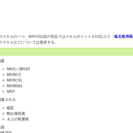
のスキルの一つ。MHXX以前の作品ではスキルポイントが10以上で「
砥石使用高
ススキルなどについては後述する。
概要
MHG～MHXX
MHW(:I)
MHR(:S)
MHWilds
MHF
関連スキル
砥匠
斬れ味回復
ネコの研磨術
余談
関連項目