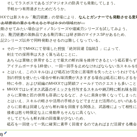
そしてラスボスであるゴグマジオスの防具でも発動してしまう。
手軽かつ有用過ぎたためだろうか。
MHXでは新スキル「
剛刃研磨
」の登場により、
なんとガンナーでも発動させる意
まあ研磨術の重さを考えると半ばネタの領域だが…
発動させてみたい場合はディノSシリーズや燼滅刃シリーズを試してみよう。
なお、
剛刃研磨
の装飾品である剛刃珠には研ぎ師のマイナスSPがあるため、
上記2シリーズ以外で同時発動させるのは難しくなっている。
その一方でMHXにて登場した
狩技
「絶対回避【臨戦】」によって、
剣士での採用率は大きく落ち込むことに。
あちらは業物と併用することで最大の斬れ味を維持できるという砥石要らず
アイテムポーチを1枠使い、一回一回手を止めなければならない当スキルを
とはいえ、このスキル(および砥石)が完全に居場所を失ったというわけでも
別の狩技を使いたい場合や斬れ味消費が大きすぎる場合は砥石に頼らざるを
特に今作、および続編のMHXXでは閉鎖フィールドでのクエストも多いこ
MHXXでは
レギオス武器のギミックを付与するスキル
や
納刀時に斬れ味を回
さらに業物と匠の併用も容易になるなど、さらに肩身が狭くなってしまった
とはいえ、スキルの軽さや活用の手軽さなどでまだまだ活用のしがいのある
さらに前者は回避しながら斬れ味を回復する関係上、武器種によって相性に
後者は怒り時限定な上に発動率もそんなに高くない、
そしてどちらも斬れ味の回復量が少ないため、
砥石を一回使って一気に確実に素早く回復するのであればまだ活躍する機会
I)