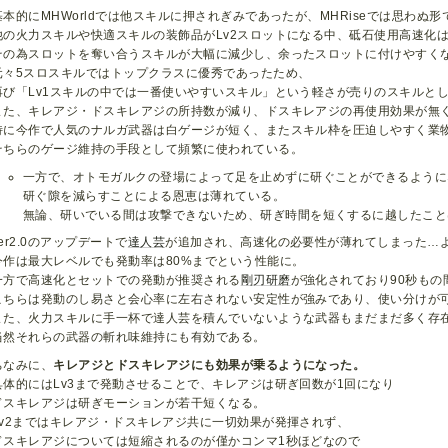
基本的にMHWorldでは他スキルに押されぎみであったが、MHRiseでは思わぬ
他の火力スキルや快適スキルの装飾品がLv2スロットになる中、砥石使用高速化は
その為スロットを奪い合うスキルが大幅に減少し、余ったスロットに付けやすく
元々5スロスキルではトップクラスに優秀であったため、
再び「Lv1スキルの中では一番使いやすいスキル」という軽さが売りのスキルと
また、キレアジ・ドスキレアジの所持数が減り、ドスキレアジの再使用効果が無
特に今作で人気のナルガ武器は白ゲージが短く、またスキル枠を圧迫しやすく業
そちらのゲージ維持の手段として頻繁に使われている。
一方で、オトモガルクの登場によって足を止めずに研ぐことができるように
研ぐ隙を減らすことによる恩恵は薄れている。
無論、研いでいる間は攻撃できないため、研ぎ時間を短くするに越したこと
ver2.0のアップデートで
達人芸
が追加され、高速化の必要性が薄れてしまった…
今作は最大レベルでも発動率は80%までという性能に。
一方で高速化とセットでの発動が推奨される
剛刃研磨
が強化されており90秒もの
こちらは発動のし易さと会心率に左右されない安定性が強みであり、使い分けが
また、火力スキルに手一杯で達人芸を積んでいないような武器もまだまだ多く存
当然それらの武器の斬れ味維持にも有効である。
ちなみに、
キレアジとドスキレアジにも効果が乗るようになった。
具体的にはLv3まで発動させることで、キレアジは研ぎ回数が1回になり
ドスキレアジは研ぎモーションが若干短くなる。
Lv2まではキレアジ・ドスキレアジ共に一切効果が発揮されず、
ドスキレアジについては短縮されるのが僅かコンマ1秒ほどなので