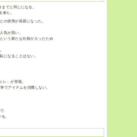
で今までと同じになる。
出来た。
との併用が容易になった。
人気が高い。
という新たな仕様が入ったため
。
駄になることはない。
上ヒレ」が登場。
確率でアイテムを消費しない。
、
ので、
いる。