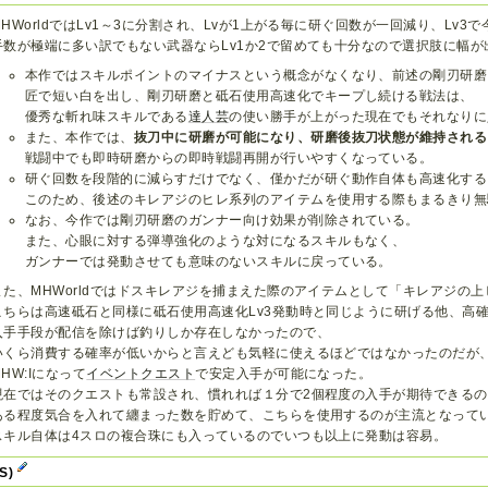
MHWorldではLv1～3に分割され、Lvが1上がる毎に研ぐ回数が一回減り、Lv3
手数が極端に多い訳でもない武器ならLv1か2で留めても十分なので選択肢に幅が
本作ではスキルポイントのマイナスという概念がなくなり、前述の剛刃研磨
匠で短い白を出し、剛刃研磨と砥石使用高速化でキープし続ける戦法は、
優秀な斬れ味スキルである
達人芸
の使い勝手が上がった現在でもそれなりに
また、本作では、
抜刀中に研磨が可能になり、研磨後抜刀状態が維持される
戦闘中でも即時研磨からの即時戦闘再開が行いやすくなっている。
研ぐ回数を段階的に減らすだけでなく、僅かだが研ぐ動作自体も高速化する
このため、後述のキレアジのヒレ系列のアイテムを使用する際もまるきり無
なお、今作では剛刃研磨のガンナー向け効果が削除されている。
また、心眼に対する弾導強化のような対になるスキルもなく、
ガンナーでは発動させても意味のないスキルに戻っている。
また、MHWorldではドスキレアジを捕まえた際のアイテムとして「キレアジの
こちらは高速砥石と同様に砥石使用高速化Lv3発動時と同じように研げる他、高
入手手段が配信を除けば釣りしか存在しなかったので、
いくら消費する確率が低いからと言えども気軽に使えるほどではなかったのだが
MHW:Iになって
イベントクエスト
で安定入手が可能になった。
現在ではそのクエストも常設され、慣れれば１分で2個程度の入手が期待できる
ある程度気合を入れて纏まった数を貯めて、こちらを使用するのが主流となって
スキル自体は4スロの複合珠にも入っているのでいつも以上に発動は容易。
:S)