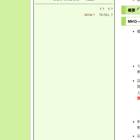
T.
?
Y.
?
概要
NOW.
?
TOTAL.
?
MHG