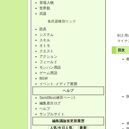
登場人物
世界観
武器
各武器種別リンク
防具
システム
剣士用
スキル
マイナ
オトモ
目次
クエスト
アクション
フィールド
モンハン用語
ゲーム用語
BGM
イベント･メディア展開
ヘルプ
SandBox
(練習ページ)
編集差分ログ
ヘルプ
サンプルサイト
編集議論板更新履歴
〔
人気
/
今日人気
〕〔
最新
〕