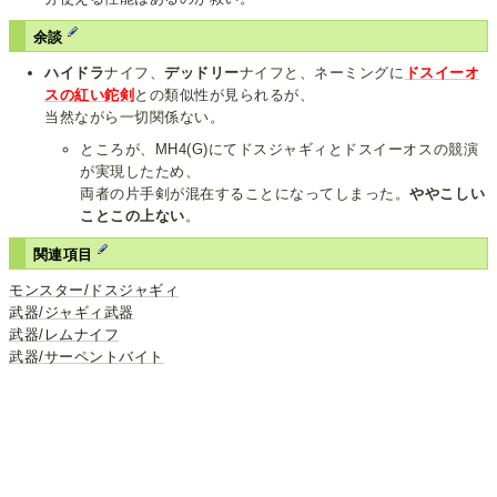
余談
ハイドラ
ナイフ、
デッドリー
ナイフと、ネーミングに
ドスイーオ
スの紅い鉈剣
との類似性が見られるが、
当然ながら一切関係ない。
ところが、MH4(G)にてドスジャギィとドスイーオスの競演
が実現したため、
両者の片手剣が混在することになってしまった。
ややこしい
ことこの上ない
。
関連項目
モンスター/ドスジャギィ
武器/ジャギィ武器
武器/レムナイフ
武器/サーペントバイト