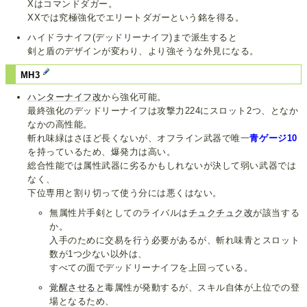
Xはコマンドダガー。
XXでは究極強化でエリートダガーという銘を得る。
ハイドラナイフ(デッドリーナイフ)まで派生すると
剣と盾のデザインが変わり、より強そうな外見になる。
MH3
ハンターナイフ改
から強化可能。
最終強化のデッドリーナイフは攻撃力224にスロット2つ、となか
なかの高性能。
斬れ味緑はさほど長くないが、オフライン武器で唯一
青ゲージ10
を持っているため、爆発力は高い。
総合性能では属性武器に劣るかもしれないが決して弱い武器では
なく、
下位専用と割り切って使う分には悪くはない。
無属性片手剣としてのライバルは
チュクチュク改
が該当する
か。
入手のために交易を行う必要があるが、斬れ味青とスロット
数が1つ少ない以外は、
すべての面でデッドリーナイフを上回っている。
覚醒させると
毒属性が発動するが、スキル自体が上位での登
場となるため、