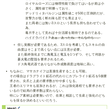
ロイヤルローズには物理性能で負けてはいるが差は小
さく、属性値で90勝っており、
デッドリィタバルジンは属性値こそ500と圧倒的だが、
攻撃力が低く斬れ味も匠でも青止まり。
また両者には無い3スロという長所も持ち合わせている
為、
毒片手として見れば十分活躍を期待できるのである。
ハイドラバイト
? あぁ、あったね、そんなのも…。
但し覚醒が必要であるため、3スロを考慮してもスキルの自
由度はそこまで高くない点には注意が必要。
また最終強化までに
鳥竜玉
と
竜玉
を1つずつ、そして何故か
蒼火竜の堅殻
を要求されるため、
ドス鳥竜武器でありながら作成難易度は地味に高い。
ちなみに、マサカナイフは直接生産することも可能。
その場合はドラグライト鉱石の代わりにカブレライト鉱石を5個要
求され、尖爪と上皮の要求数がやや多くなる。
王者のエリマキも追加されるが、これは強化過程でも要求されて
いるので結局の要求数は変わらない。
特にレア素材は必要無いので、在庫と相談して生産と強化のどち
らを採るか決めるといいだろう。
MH4G