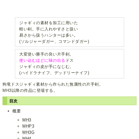
ジャギィの素材を加工に用いた
軽い剣。手に入れやすさと扱い
易さから扱うハンターは多い。
(ソルジャーダガー、コマンドダガー)
大変使い勝手の良い片手剣。
使い込むほどに味の出る
ドス
ジャギィの皮が手になじむ。
(ハイドラナイフ、デッドリーナイフ)
狗竜ドスジャギィ素材から作られた無属性の片手剣。
MH3以降の作品に登場する。
目次
概要
MH3
MHP3
MH3G
MH4