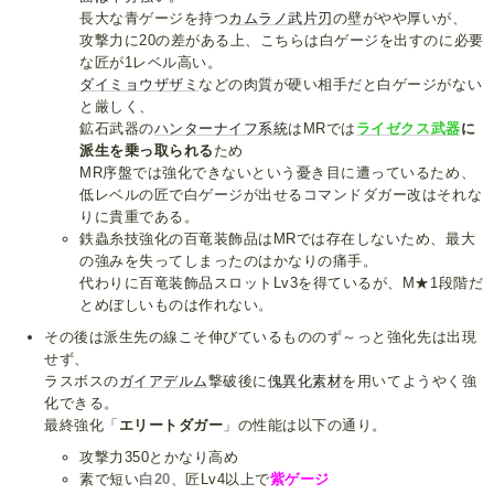
長大な青ゲージを持つ
カムラノ武片刃
の壁がやや厚いが、
攻撃力に20の差がある上、こちらは白ゲージを出すのに必要
な匠が1レベル高い。
ダイミョウザザミ
などの肉質が硬い相手だと白ゲージがない
と厳しく、
鉱石武器の
ハンターナイフ系統
はMRでは
ライゼクス武器
に
派生を乗っ取られる
ため
MR序盤では強化できないという憂き目に遭っているため、
低レベルの匠で白ゲージが出せるコマンドダガー改はそれな
りに貴重である。
鉄蟲糸技強化の百竜装飾品はMRでは存在しないため、最大
の強みを失ってしまったのはかなりの痛手。
代わりに百竜装飾品スロットLv3を得ているが、M★1段階だ
とめぼしいものは作れない。
その後は派生先の線こそ伸びているもののず～っと強化先は出現
せず、
ラスボスの
ガイアデルム
撃破後に
傀異化素材
を用いてようやく強
化できる。
最終強化「
エリートダガー
」の性能は以下の通り。
攻撃力350とかなり高め
素で短い
白20
、匠Lv4以上で
紫ゲージ