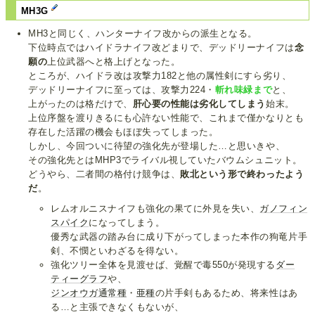
MH3G
MH3と同じく、ハンターナイフ改からの派生となる。
下位時点ではハイドラナイフ改どまりで、デッドリーナイフは
念
願の
上位武器へと格上げとなった。
ところが、ハイドラ改は攻撃力182と他の属性剣にすら劣り、
デッドリーナイフに至っては、攻撃力224・
斬れ味緑まで
と、
上がったのは格だけで、
肝心要の性能は劣化してしまう
始末。
上位序盤を渡りきるにも心許ない性能で、これまで僅かなりとも
存在した活躍の機会もほぼ失ってしまった。
しかし、今回ついに待望の強化先が登場した…と思いきや、
その強化先とはMHP3でライバル視していたバウムシュニット。
どうやら、二者間の格付け競争は、
敗北という形で終わったよう
だ
。
レムオルニスナイフも強化の果てに外見を失い、
ガノフィン
スパイク
になってしまう。
優秀な武器の踏み台に成り下がってしまった本作の狗竜片手
剣、不憫といわざるを得ない。
強化ツリー全体を見渡せば、覚醒で毒550が発現する
ダー
ティーグラフ
や、
ジンオウガ通常種
・
亜種
の片手剣もあるため、将来性はあ
る…と主張できなくもないが、