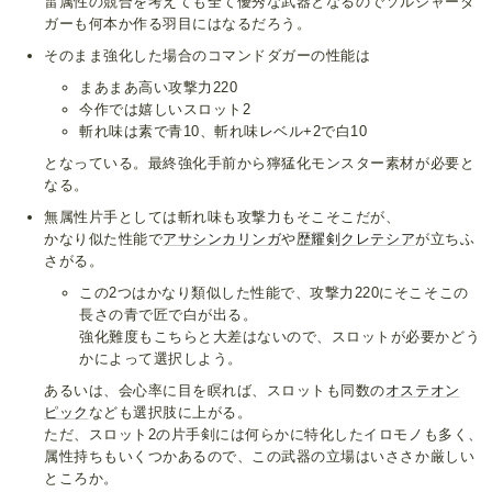
雷属性の競合を考えても全て優秀な武器となるのでソルジャーダ
ガーも何本か作る羽目にはなるだろう。
そのまま強化した場合のコマンドダガーの性能は
まあまあ高い攻撃力220
今作では嬉しいスロット2
斬れ味は素で青10、斬れ味レベル+2で白10
となっている。最終強化手前から獰猛化モンスター素材が必要と
なる。
無属性片手としては斬れ味も攻撃力もそこそこだが、
かなり似た性能で
アサシンカリンガ
や
歴耀剣クレテシア
が立ちふ
さがる。
この2つはかなり類似した性能で、攻撃力220にそこそこの
長さの青で匠で白が出る。
強化難度もこちらと大差はないので、スロットが必要かどう
かによって選択しよう。
あるいは、会心率に目を瞑れば、スロットも同数の
オステオン
ピック
なども選択肢に上がる。
ただ、スロット2の片手剣には何らかに特化したイロモノも多く、
属性持ちもいくつかあるので、この武器の立場はいささか厳しい
ところか。