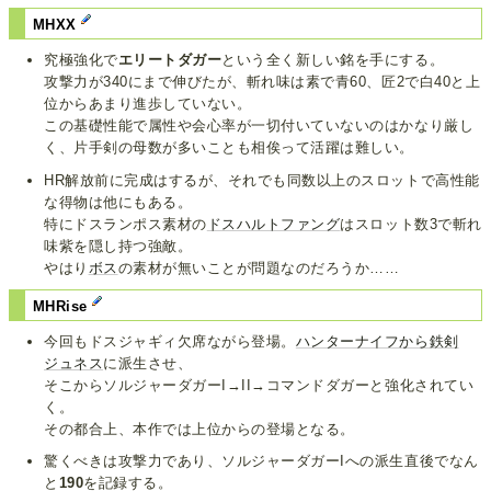
MHXX
究極強化で
エリートダガー
という全く新しい銘を手にする。
攻撃力が340にまで伸びたが、斬れ味は素で青60、匠2で白40と上
位からあまり進歩していない。
この基礎性能で属性や会心率が一切付いていないのはかなり厳し
く、片手剣の母数が多いことも相俟って活躍は難しい。
HR解放前に完成はするが、それでも同数以上のスロットで高性能
な得物は他にもある。
特にドスランポス素材の
ドスハルトファング
はスロット数3で斬れ
味紫を隠し持つ強敵。
やはり
ボス
の素材が無いことが問題なのだろうか……
MHRise
今回もドスジャギィ欠席ながら登場。
ハンターナイフから鉄剣
ジュネス
に派生させ、
そこからソルジャーダガーI→II→コマンドダガーと強化されてい
く。
その都合上、本作では上位からの登場となる。
驚くべきは攻撃力であり、ソルジャーダガーIへの派生直後でなん
と
190
を記録する。