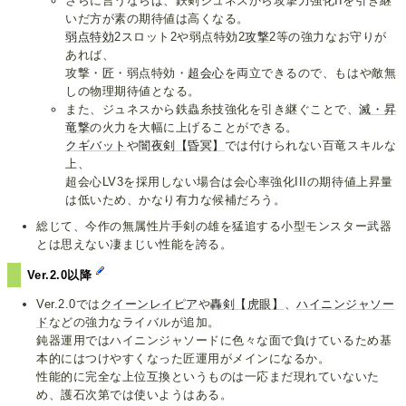
さらに言うならば、鉄剣ジュネスから攻撃力強化IIを引き継
いだ方が素の期待値は高くなる。
弱点特効
2スロット2や弱点特効2
攻撃
2等の強力なお守りが
あれば、
攻撃・
匠
・弱点特効・
超会心
を両立できるので、もはや敵無
しの物理期待値となる。
また、ジュネスから鉄蟲糸技強化を引き継ぐことで、
滅・昇
竜撃
の火力を大幅に上げることができる。
クギバット
や
闇夜剣【昏冥】
では付けられない百竜スキルな
上、
超会心LV3を採用しない場合は会心率強化IIIの期待値上昇量
は低いため、かなり有力な候補だろう。
総じて、今作の無属性片手剣の雄を猛追する小型モンスター武器
とは思えない凄まじい性能を誇る。
Ver.2.0以降
Ver.2.0では
クイーンレイピア
や
轟剣【虎眼】
、
ハイニンジャソー
ド
などの強力なライバルが追加。
鈍器運用ではハイニンジャソードに色々な面で負けているため基
本的にはつけやすくなった匠運用がメインになるか。
性能的に完全な上位互換というものは一応まだ現れていないた
め、護石次第では使いようはある。