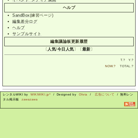
ヘルプ
SandBox
(練習ページ)
編集差分ログ
ヘルプ
サンプルサイト
編集議論板更新履歴
〔
人気
/
今日人気
〕〔
最新
〕
T.
?
Y.
?
NOW.
?
TOTAL.
?
レンタルWIKI by
WIKIWIKI.jp*
/ Designed by
Olivia
/
広告について
/ 無料レン
タル掲示板
zawazawa