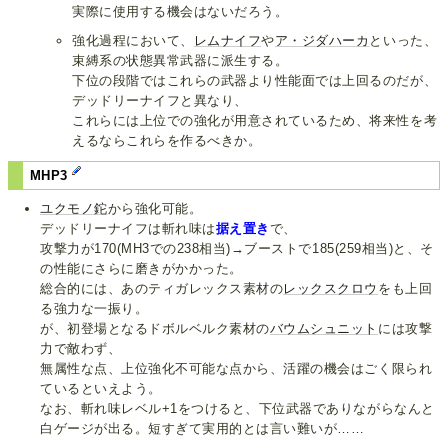
実際に使用する機会はないだろう。
強化過程において、
レムナイフ
や
ア・ジダハーカ
といった、
束縛系の状態異常武器に派生する。
下位の段階ではこれらの武器より性能面では上回るのだが、
デッドリーナイフと異なり、
これらには上位での強化が用意されているため、将来性を考
えるならこれらを作るべきか。
MHP3
ユクモノ鉈
から強化可能。
デッドリーナイフは斬れ味は
据え置き
で、
攻撃力が170(MH3での238相当)→ブーストで185(259相当)と、そ
の性能にさらに磨きがかかった。
総合的には、あのティガレックス素材の
レックスクロウ
をも上回
る強力な一振り。
が、初登場となるドボルベルク素材の
バウムシュニット
には攻撃
力で敵わず、
無属性な点、上位強化不可能な点から、活躍の機会はごく限られ
ているといえよう。
なお、斬れ味レベル+1をつけると、下位武器でありながらなんと
白ゲージが出る。短すぎて実用的とは言い難いが……