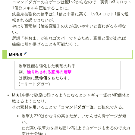
コマンドダガーの白ゲージは匠Lv2からなので、実質Lv3スロット
1個分スキルを圧迫することに。
鉄蟲糸技強化の倍率は1.1倍と非常に高く、Lv3スロット1個で逆
転される訳ではないが、
やはり百竜剣【陵谷変遷】の方が扱いやすいと言わざるを得な
い。
所謂「神おま」があればカバーできるため、豪運と愛があれば一
線級に引き揚げることも可能だろう。
MHR:S
攻撃性能を強化した狗竜の片手
剣。
繰り出される怒涛の連撃
は獲物に
致命傷
をもたらす。
(エリートダガー)
M★1中盤で砂原に行けるようになるとジャギィ一派のMR個体と
戦えるようになり、
その素材を用いることで「
コマンドダガー改
」に強化できる。
攻撃力270はかなりの高さだが、いかんせん青ゲージが短
い。
ただ高い攻撃力を持ち匠Lv2以上で白ゲージも出るので火力
面は十分強い。