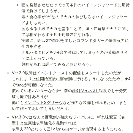
匠を発動させただけでは同条件のハイニンジャソードに期待
値で負けてしまうが、
素の会心率が0%なので火力の伸びしろはハイニンジャソー
ドよりも高い。
あらゆる手段で火力を盛ることで、滅・昇竜撃の火力に関し
ては相変わらず全片手剣最強になれる。
実際に、匠Lv2で白10を出したコマンドダガーの瞬間火力に
全力を注ぎ、
ナルハタタヒメを3分台で討伐してしまうものが某動画サイ
トに上がっている。
興味があれば調べてみると良いだろう。
Ver.2.0以降はイベントクエストの配信もスタートしたのだが、
これにより上位開始直後に溶岩洞に行けるようになったため、★4
で強化が可能になった。
慣れているハンターなら派生前の
鉄剣ジュネスII
程度でも十分突
破可能ではあろうが、
他にも
インゴットSグリーヴ
など強力な装備を作れるため、まと
めて作っておいても良いだろう。
Ver.3.0ではなんと
百竜剣
が強力なライバルに。斬れ味変更【壱
型】と無属性攻撃強化を発動すれば、
攻撃力220となって匠Lv1から白ゲージが出現するようになる。