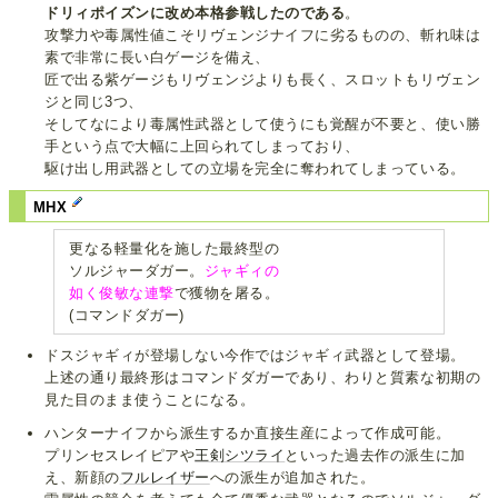
ドリィポイズンに改め本格参戦したのである
。
攻撃力や毒属性値こそリヴェンジナイフに劣るものの、斬れ味は
素で非常に長い白ゲージを備え、
匠で出る紫ゲージもリヴェンジよりも長く、スロットもリヴェン
ジと同じ3つ、
そしてなにより毒属性武器として使うにも覚醒が不要と、使い勝
手という点で大幅に上回られてしまっており、
駆け出し用武器としての立場を完全に奪われてしまっている。
MHX
更なる軽量化を施した最終型の
ソルジャーダガー。
ジャギィの
如く俊敏な連撃
で獲物を屠る。
(コマンドダガー)
ドスジャギィが登場しない今作ではジャギィ武器として登場。
上述の通り最終形はコマンドダガーであり、わりと質素な初期の
見た目のまま使うことになる。
ハンターナイフから派生するか直接生産によって作成可能。
プリンセスレイピアや
王剣シツライ
といった過去作の派生に加
え、新顔の
フルレイザー
への派生が追加された。