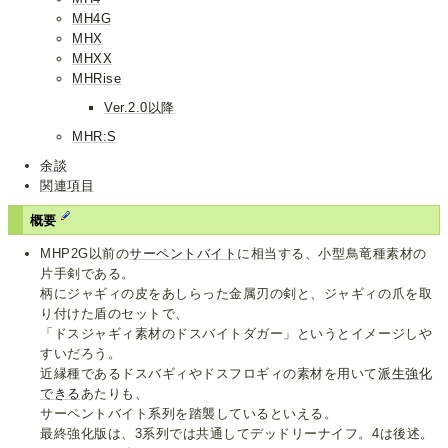
MH4G
MHX
MHXX
MHRise
Ver.2.0以降
MHR:S
余談
関連項目
概要
MHP2G以前の
サーペントバイト
に相当する、小型鳥竜種素材の
片手剣である。
柄にジャギィの皮をあしらった金属刃の剣と、ジャギィの爪を取
り付けた盾のセットで、
「ドスジャギィ素材のドスバイトダガー」というとイメージしや
すいだろう。
近縁種であるドスバギィやドスフロギィの素材を用いて
派生強化
できる
あたりも、
サーペントバイト系列を踏襲しているといえる。
最終強化版は、3系列では共通してデッドリーナイフ。4は後述。