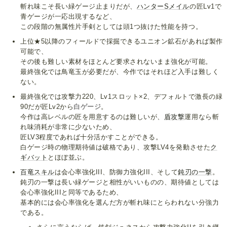
斬れ味こそ長い緑ゲージ止まりだが、
ハンターSメイル
の匠Lv1で
青ゲージが一応出現するなど、
この段階の無属性片手剣としては頭1つ抜けた性能を持つ。
上位★5以降のフィールドで採掘できるユニオン鉱石があれば製作
可能で、
その後も難しい素材をほとんど要求されないまま強化が可能。
最終強化では鳥竜玉が必要だが、今作ではそれほど入手は難しく
ない。
最終強化では攻撃力220、Lv1スロット×2、デフォルトで激長の緑
90だが匠Lv2から
白ゲージ
。
今作は高レベルの匠を用意するのは難しいが、
盾攻撃
運用なら斬
れ味消耗が非常に少ないため、
匠LV3程度であれば十分活かすことができる。
白ゲージ時の物理期待値は破格であり、攻撃LV4を発動させた
ク
ギバット
とほぼ並ぶ。
百竜スキル
は会心率強化III、防御力強化III、そして
鈍刃の一撃
。
鈍刃の一撃は長い緑ゲージと相性がいいものの、期待値としては
会心率強化IIIと同等であるため、
基本的には会心率強化を選んだ方が斬れ味にとらわれない分強力
である。