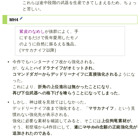
これらは途中段階の武器を生産できてしまえるため、ちょっ
と苦しい。
MH4
紫皮のなめし
が抜群によく、手
にするだけで長年愛用したモノ
のように自然に振るえる逸品。
(マサカナイフ以降)
今作でもハンターナイフ改から強化される。
が、なんと
ハイドラナイフがオミットされ、
コマンドダガーからデッドリーナイフに直接強化される
ようにな
った。
これにより、
折角の上位進出は無かったことになり、
再び下位武器への格下げを喰らうことになってしまった
。
しかし、神は彼を見捨てはしなかった。
デッドリーナイフ改まで強化すると、「
マサカナイフ
」という見
慣れない強化先が表示される。
強化に必要な素材を確認してみると、そこには
上位狗竜素材が
。
そう、初登場から4作目にして、
遂に
マサカの
念願の正統強化先が
追加されたのである
。