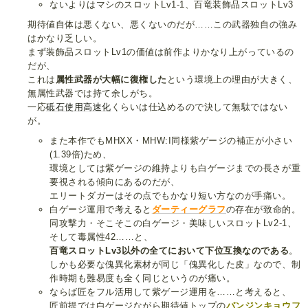
ないよりはマシのスロットLv1-1、百竜装飾品スロットLv3
期待値自体は悪くない、悪くないのだが……この武器独自の強み
はかなり乏しい。
まず装飾品スロットLv1の価値は前作よりかなり上がっているの
だが、
これは
属性武器が大幅に復権した
という環境上の理由が大きく、
無属性武器では持て余しがち。
一応
砥石使用高速化
くらいは仕込めるので決して無駄ではない
が。
また本作でもMHXX・MHW:I同様紫ゲージの補正が小さい
(1.39倍)ため、
環境としては紫ゲージの維持よりも白ゲージまでの長さが重
要視される傾向にあるのだが、
エリートダガーはその点でもかなり短い方なのが手痛い。
白ゲージ運用で考えると
ダーティーグラフ
の存在が致命的。
同攻撃力・そこそこの白ゲージ・美味しいスロットLv2-1、
そして毒属性42……と、
百竜スロットLv3以外の全てにおいて下位互換なのである
。
しかも必要な傀異化素材が同じ「傀異化した皮」なので、制
作時期も難易度も全く同じというのが痛い。
ならば匠をフル活用して紫ゲージ運用を……と考えると、
匠前提では白ゲージながら期待値トップの
バンジンキョウフ