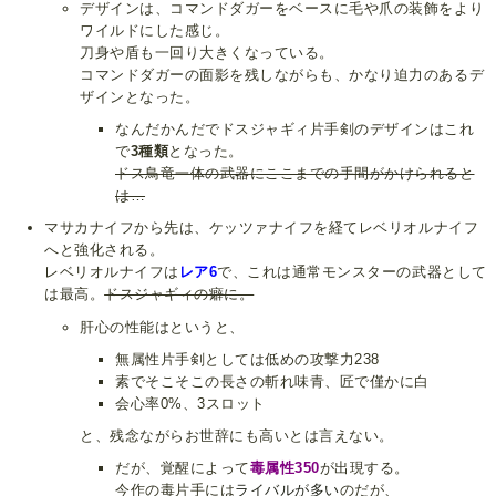
デザインは、コマンドダガーをベースに毛や爪の装飾をより
ワイルドにした感じ。
刀身や盾も一回り大きくなっている。
コマンドダガーの面影を残しながらも、かなり迫力のあるデ
ザインとなった。
なんだかんだでドスジャギィ片手剣のデザインはこれ
で
3種類
となった。
ドス鳥竜一体の武器にここまでの手間がかけられると
は…
マサカナイフから先は、ケッツァナイフを経てレベリオルナイフ
へと強化される。
レベリオルナイフは
レア6
で、これは通常モンスターの武器として
は最高。
ドスジャギィの癖に。
肝心の性能はというと、
無属性片手剣としては低めの攻撃力238
素でそこそこの長さの斬れ味青、匠で僅かに白
会心率0%、3スロット
と、残念ながらお世辞にも高いとは言えない。
だが、覚醒によって
毒属性350
が出現する。
今作の毒片手には
ライバル
が多い
のだが、