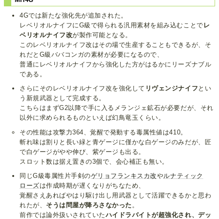
4Gでは新たな強化先が追加された。
レベリオルナイフにG級で得られる汎用素材を組み込むことで
レ
ベリオルナイフ改
が製作可能となる。
このレベリオルナイフ改はその場で生産することもできるが、そ
れだとG級ババコンガの素材が必要になるので、
普通にレベリオルナイフから強化した方がはるかにリーズナブル
である。
さらにそのレベリオルナイフ改を強化して
リヴェンジナイフ
とい
う新規武器として完成する。
こちらはまずG2以降で手に入るメランジェ鉱石が必要だが、それ
以外に求められるものといえば幻鳥竜玉くらい。
その性能は攻撃力364、覚醒で発動する毒属性値は410。
斬れ味は割りと長い緑と青ゲージに僅かな白ゲージのみだが、匠
で白ゲージがやや伸び、紫ゲージも出る。
スロット数は据え置きの3個で、会心補正も無い。
同じG級毒属性片手剣の
ゲリョフランキスカ改
や
ルナティック
ローズ
は作成時期が遅くなりがちなため、
覚醒さえあればやはり駆け出し用武器として活躍できるかと思わ
れたが、
そうは問屋が降ろさなかった
。
前作では論外扱いされていた
ハイドラバイトが超強化され、デッ