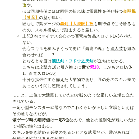
改
や、
ほぼ同期待値にほぼ同等の斬れ味に雷属性を併せ持つ
金獣棍
【禁呪】
の壁が厚い。
匠なしで紫ゲージの
轟剣【大虎眼】改
も期待値でこそ勝るも
のの、スキル構成まで踏まえると厳しい。
上記3本はマイナス会心かつ百竜装飾品スロットLv3を持た
ない。
会心スキルを積みまくって更に「鋼龍の魂」と
達人芸
を組み
合わせれば……?
となると今度は
護法剣・フドウ之天剣
が立ちはだかる。
こちらは攻撃力10と引き換えに
素で
紫10
、しかもスロLv3-
1、百竜スロLv3と
十分な拡張性すら備えた大業物であり、匠の分のスキル差で
あっという間に逆転されてしまう。
……と、上位で大活躍していたのが嘘のような厳しい立場に立た
されている。
一応小型モンスター武器なのでこれくらいが正しい立場といえば
その通りなのだが。
紫ゲージ時の期待値は一応3位
なので、他との差別化が難しいだけ
で相応の性能はある。
スキルを突き詰める必要のあるシビアな武器だが、愛があれば十
分使える性能はあるのが救い。