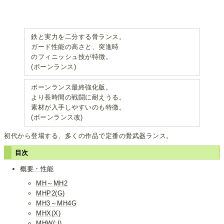
鉄と実力を二分する骨ランス。
ガード性能の高さと、突進時
のフィニッシュ技が特徴。
(ボーンランス)
ボーンランス最終強化版。
より長時間の戦闘に耐えうる。
素材が入手しやすいのも特徴。
(ボーンランス改)
初代から登場する、多くの作品で定番の
骨武器
ランス。
目次
概要・性能
MH～MH2
MHP2(G)
MH3～MH4G
MHX(X)
MHW(:I)