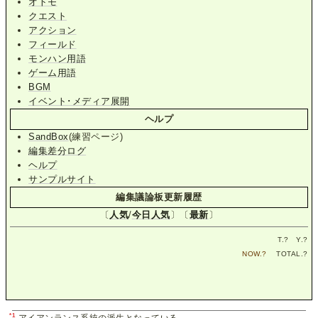
オトモ
クエスト
アクション
フィールド
モンハン用語
ゲーム用語
BGM
イベント･メディア展開
ヘルプ
SandBox
(練習ページ)
編集差分ログ
ヘルプ
サンプルサイト
編集議論板更新履歴
〔
人気
/
今日人気
〕〔
最新
〕
T.
?
Y.
?
NOW.
?
TOTAL.
?
*1
アイアンランス系統の派生となっている。