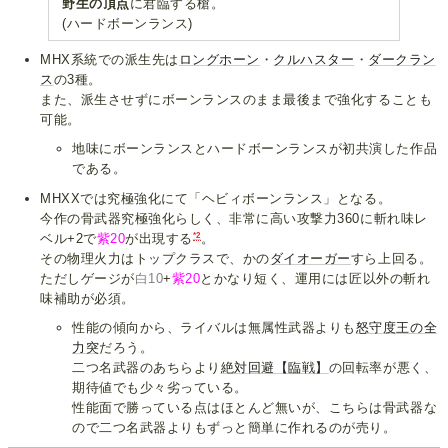
野生の頂点
に君臨する槍。
(ハードボーンランス)
MHX系統での派生先は
ロングホーン
・
クルハスター
・
ダークラン
ス
の3種。
また、派生させずにボーンランスのまま最後まで強化することも
可能。
地味にボーンランスとハードボーンランスが初共演した作品
である。
MHXXでは究極強化にて「ヘビィボーンランス」となる。
今作の骨武器究極強化らしく、非常に高い攻撃力360に斬れ味レ
*2
ベル+2で
紫20
が出現する
。
その物理火力はトップクラスで、かの
ダイオーガー
すら上回る。
ただしゲージが
白10
+
紫20
とかなり短く、運用には匠以外の斬れ
味補助が必須。
性能の傾向から、ライバルは無属性武器よりも
怒守度王の全
力突
だろう。
二つ名武器のあちらより
絶対回避【臨戦】
の回転率が悪く、
期待値でも少々劣っている。
性能面で勝っている点はほとんど無いが、こちらは骨武器な
ので二つ名武器よりもずっと簡単に作れるのが売り。