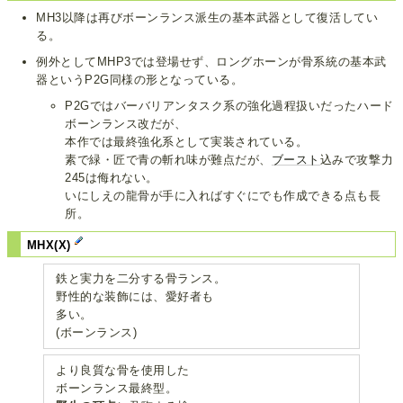
MH3以降は再びボーンランス派生の基本武器として復活してい
る。
例外としてMHP3では登場せず、ロングホーンが骨系統の基本武
器というP2G同様の形となっている。
P2Gではバーバリアンタスク系の強化過程扱いだったハード
ボーンランス改だが、
本作では最終強化系として実装されている。
素で緑・匠で青の斬れ味が難点だが、
ブースト
込みで攻撃力
245は侮れない。
いにしえの龍骨が手に入ればすぐにでも作成できる点も長
所。
MHX(X)
鉄と実力を二分する骨ランス。
野性的な装飾には、愛好者も
多い。
(ボーンランス)
より良質な骨を使用した
ボーンランス最終型。