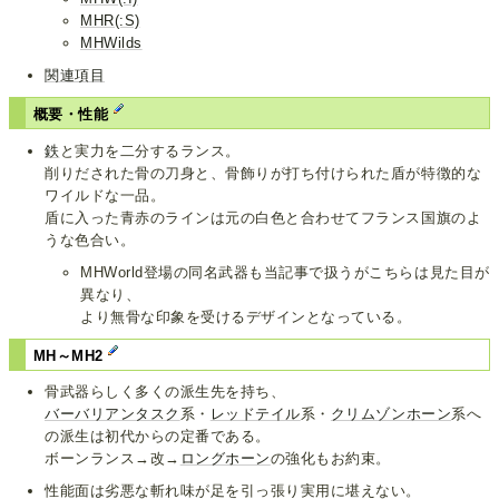
MHR(:S)
MHWilds
関連項目
概要・性能
鉄
と実力を二分するランス。
削りだされた骨の刀身と、骨飾りが打ち付けられた盾が特徴的な
ワイルドな一品。
盾に入った青赤のラインは元の白色と合わせてフランス国旗のよ
うな色合い。
MHWorld登場の同名武器も当記事で扱うがこちらは見た目が
異なり、
より無骨な印象を受けるデザインとなっている。
MH～MH2
骨武器らしく多くの派生先を持ち、
バーバリアンタスク
系・
レッドテイル
系・
クリムゾンホーン
系へ
の派生は初代からの定番である。
ボーンランス→改→
ロングホーン
の強化もお約束。
性能面は劣悪な斬れ味が足を引っ張り実用に堪えない。