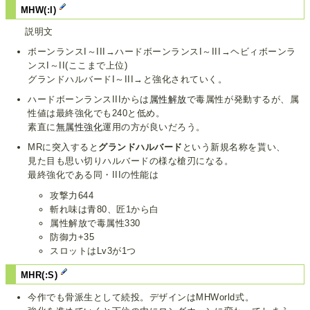
MHW(:I)
説明文
ボーンランスI～III→ハードボーンランスI～III→ヘビィボーンラ
ンスI～II(ここまで上位)
グランドハルバードI～III→と強化されていく。
ハードボーンランスIIIからは
属性解放
で毒属性が発動するが、属
性値は最終強化でも240と低め。
素直に
無属性強化
運用の方が良いだろう。
MRに突入すると
グランドハルバード
という新規名称を貰い、
見た目も思い切りハルバードの様な槍刃になる。
最終強化である同・IIIの性能は
攻撃力644
斬れ味は青80、匠1から白
属性解放で毒属性330
防御力+35
スロットはLv3が1つ
MHR(:S)
今作でも骨派生として続投。デザインはMHWorld式。