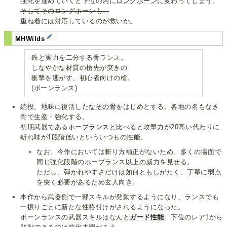
強化を進めていくと下位の内に
ロングホーン
に変わってしまう。
そしてそのロングホーンも…
重ね着
には対応しているのが救いか。
MHWilds
鉄と実力を二分する骨ランス。
しなやかな材質の槍先が突きの
衝撃を逃がす、初心者向けの槍。
(ボーンランス)
続投。地味に復活した
なぞの骨
をはじめとする、各地の名もなき
骨で生産・強化する。
初期武器である
ホープランス
と比べると攻撃力が20高い代わりに
斬れ味が1段階低いといういつもの性能。
なお、今作においては斬り方補正がないため、多くの場面で
同じ強化段階のホープランス以上の威力を見せる。
ただし、弾かれやすさだけは如何ともしがたく、丁寧に弱点
を突く必要があるため玄人向き。
本作から武器側で一部スキルが発動するようになり、ランスでも
一振りごとに新たな性格付けがされるようになった。
ボーンランスの武器スキルはなんと
ガード性能
。下位のレア1から