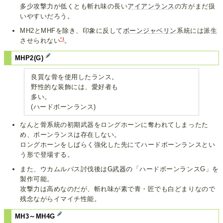
多少攻撃力が低くとも斬れ味の長い
アイアンランス
の方がまだ扱
いやすいだろう。
MH2とMHFを除き、印象に反して
ボーンジャベリン
系統には派生
*1
させられない
。
MHP2(G)
良質な骨を使用したランス。
野性的な装飾には、愛好者も
多い。
(ハードボーンランス)
なんと骨系統の初期武器をロングホーンに奪われてしまったた
め、ボーンランスは存在しない。
ロングホーンをしばらく強化した先にてハードボーンランスとい
う形で登場する。
また、ウカムルバス討伐後は
G武器
の「ハードボーンランスG」を
製作可能。
攻撃力は高めなのだが、斬れ味が素で青・匠でも白どまりなので
残念ながらイマイチ性能。
MH3～MH4G