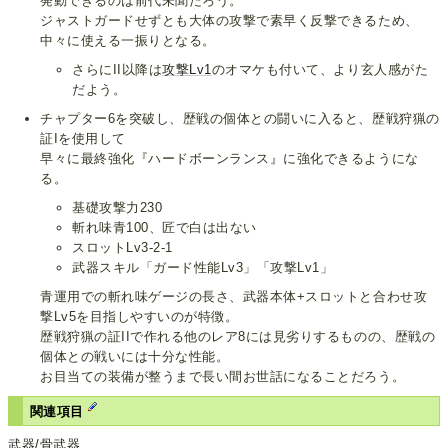
発動できるのは前代未聞だろう。
ジャストガードせずとも大体の攻撃で素早く反撃できるため、
中々に使える一振りとなる。
さらにII以降は
攻撃Lv1
のオマケも付いて、より玄人感がた
だよう。
チャプター6を突破し、歴戦の個体との闘いに入ると、歴戦狩猟の
証Iを使用して
早々に最終強化『ハードボーンランス』に強化できるようにな
る。
基礎攻撃力230
斬れ味青100、匠で白は出ない
スロットLv3-2-1
武器スキル「ガード性能Lv3」「攻撃Lv1」
青運用での斬れ味ゲージの長さ、武器本体+スロットと合わせ攻
撃Lv5を目指しやすいのが特徴。
歴戦狩猟の証IIで作れる他のレア8には見劣りするものの、歴戦の
個体との戦いには十分な性能。
お目当ての装備が整うまで長い間お世話になることだろう。
関連項目
武器/骨武器