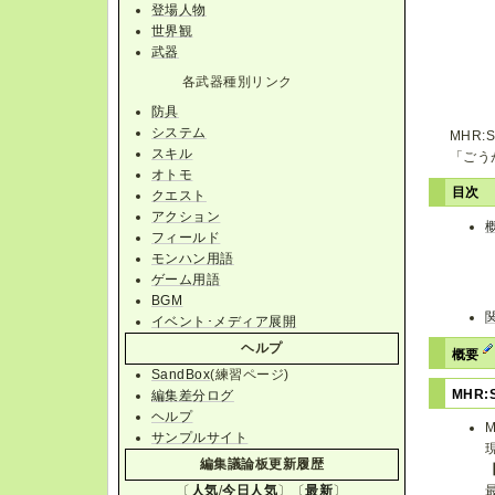
登場人物
世界観
武器
各武器種別リンク
防具
システム
MHR
スキル
「ごう
オトモ
目次
クエスト
アクション
フィールド
モンハン用語
ゲーム用語
BGM
イベント･メディア展開
ヘルプ
概要
SandBox
(練習ページ)
MHR:
編集差分ログ
ヘルプ
サンプルサイト
編集議論板更新履歴
〔
人気
/
今日人気
〕〔
最新
〕