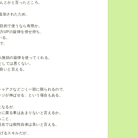
んとかと言ったところ。
が追加されたため、
目的で使うなら有用か。
力UPの旋律を併せ持ち、
いる。
で、
れ無効の旋律を使ってくれる。
としては悪くない。
が良いと言える。
、
チャアクなどごく一部に限られるので、
ージが伸ばせる、という場合もある。
になるが、
全に腐る事はあまりないと言えるか。
ること、
現在では相性自体は良いと言える。
げるスキルだが、