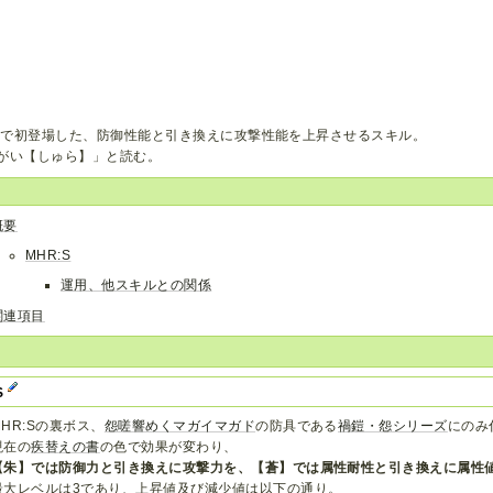
:Sで初登場した、防御性能と引き換えに攻撃性能を上昇させるスキル。
がい【しゅら】」と読む。
概要
MHR:S
運用、他スキルとの関係
関連項目
S
MHR:Sの裏ボス、
怨嗟響めくマガイマガド
の防具である
禍鎧・怨シリーズ
にのみ
現在の
疾替えの書
の色で効果が変わり、
【朱】では防御力と引き換えに攻撃力を、【蒼】では属性耐性と引き換えに属性
最大レベルは3であり、上昇値及び減少値は以下の通り。