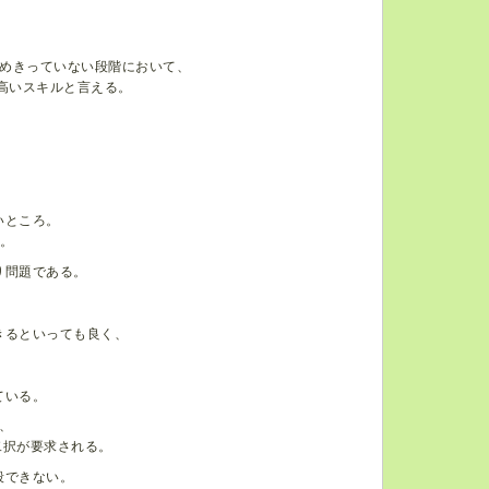
めきっていない段階において、
高いスキルと言える。
いところ。
。
り問題である。
。
きるといっても良く、
ている。
、
二択が要求される。
相殺できない。