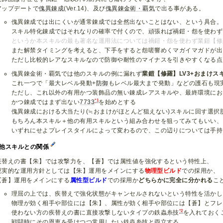
アップデートで
傀異錬成
(Ver.14)、及び
傀異錬金術・覇気
で出る事がある。
傀異錬成では出にくいが通常錬成では全然出ないことはない、という具合。
スキル特化錬成ではそれなりの確率で付くので、頑張れば禍鎧・怨を使わずに
というか本スキルの最も著名な運用法については禍鎧・怨を使わず業鎧【修
また解禁タイミングを考えると、下手をすると怨嗟響めくマガイマガドが出
ただし比較的レアなスキルなので防御や耐性のマイナスを引きやすくなる点
傀異錬金術・覇気では他のスキルの例に漏れず
業鎧【修羅】LV3+おまけスキ
これ一つで「最大レベル発動+
防御
もレベル最大まで発動」などの護石も現
ただし、これ以外の有用かつ装飾品の無い錬成レアスキルや、最終環境にお
*1
かつ錬成ではまず出ない
7733
を始めとする
傀異錬成における大当たり(≒おまけがほとんど狙えない)スキルに回す選択
もちろん本スキル＋他の有用スキルという組み合わせを狙ってみてもいい、
いずれにせよプレイスタイルによって変わるので、この辺りについては手持
他スキルとの関係
疾替えの書【朱】では攻撃力を、【蒼】では属性値を強化するという特性上、
現実的な運用方針としては【朱】運用をメインにする
物理型ビルド
での採用か、
【蒼】運用をメインにする
属性型ビルド
での採用か
どちらかに完全に分かれる
こ
理屈の上では、疾替えで強化状態がキャンセルされないという特性を活かし
物理が効く相手や部位には【朱】、属性が効く相手や部位には【蒼】とフレ
*2
使わない方の疾替えの書に直接攻撃しないタイプの鉄蟲糸技
を入れておく
戦闘時にその恩恵を受けつつ常用したい鉄蟲糸技と両立する、