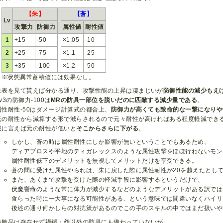
【朱】
【蒼】
Lv
攻撃力
防御力
属性値
耐性値
1
+15
-50
×1.05
-10
2
+25
-75
×1.1
-25
3
+35
-100
×1.2
-50
※状態異常蓄積値には効果なし。
上表を見て貰えば分かる通り、攻撃性能の上昇は凄まじいが
防御性能の減少もえ
Lv3の防御力-100は
MRの防具一部位を脱いだのに匹敵する減少量である
。
属性耐性-50はダメージ計算式の都合上、
防御力が高くても致命的な一撃になりや
元の耐性から減算する形で減らされるので元々耐性が高ければある程度軽減でき
逆に言えば元の耐性が低いと
そこからさらに下がる
。
しかし、蒼の時は属性耐性にしか影響が無いということでもあるため、
ディアブロスや平地のティガレックスのような属性攻撃をほぼ行わないモン
属性耐性低下のデメリットを無視してメリットだけを享受できる。
蒼の間に受けた属性やられは、朱に戻した際に属性耐性が20を越えたとし
また、あくまで攻撃を受けた際の軽減手段に影響するというだけで、
伏魔響命
のような常に体力が減少するなどのようなデメリットがある訳では
食らった時に一大事になる可能性がある、という意味では間違いなくハイリ
後述の通り何かしらの対抗策があるのでこの手のスキルの中ではまだ扱いや
装飾品は存在せず禍鎧・怨以外の防具にも備わっていないが、