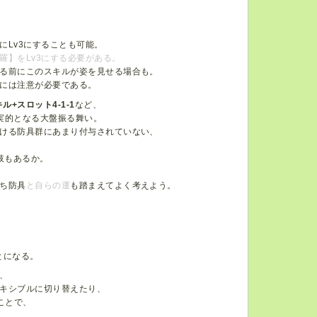
Lv3にすることも可能。
羅】をLv3にする必要がある。
る前にこのスキルが姿を見せる場合も。
には注意が必要である。
ル+スロット4-1-1
など、
実的となる大盤振る舞い。
ける防具群にあまり付与されていない、
肢もあるか。
ち防具
と自らの運
も踏まえてよく考えよう。
とになる。
、
キシブルに切り替えたり、
ことで、