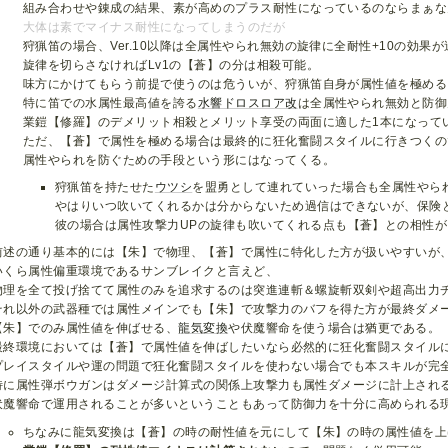
組み合わせや錬成の結果、素が高めのプラス耐性になっているのならまぁな
大体は素でマイナス耐性になってしまうのだが
狩猟笛の場合、Ver.10以降は全属性やられ無効の旋律に全耐性+10の効果
旋律を切らさなければLv1の【蒼】の分は相殺可能。
味方にかけてもらう前提で使うのは危ういが、狩猟笛自身が属性値を極める
特に笛での水属性最高値を誇る
水響ドロスロア改
は全属性やられ無効と防御
業鎧【修羅】のデメリット相殺とメリット享受の両面に適した1本になって
ただ、【蒼】で属性を極める場合は最終的に狂化奮闘スタイルに行きつくの
属性やられを防ぐための手段という形にはなってくる。
狩猟笛を持たせた
ウツシ
を盟勇として連れていった場合も全属性やら
やはりいつ吹いてくれるかは分からないため過信はできないが、保険
彼の場合は属性攻撃力UPの旋律も吹いてくれる点も【蒼】との相性
前述の通り基本的には【朱】で物理、【蒼】で属性に特化した方が扱いやすいが
いくら属性偏重環境であるサンブレイクと言えど、
物理を全て投げ捨てて属性のみを追求するのは突進連斬＆螺旋斬双剣や超高出力
それ以外の武器種では属性メインでも【朱】で攻撃力のバフを得た方が最終ダメ
【朱】でのみ属性値を伸ばせる、
龍気変換
や伏魔響命を使う場合は猶更である。
最終環境においては【蒼】で属性値を伸ばしたいなら必然的に狂化奮闘スタイル
プレイスタイルや運の問題で狂化奮闘スタイルを使わない場合でも本スキルが完
特に属性弾ボウガンはダメージ計算式の関係上攻撃力も属性ダメージに計上され
伏魔響命で運用されることが多いということもあって防御力を十分に高められる
ちなみに龍気変換は【蒼】の時の耐性値を元にして【朱】の時の属性値を上