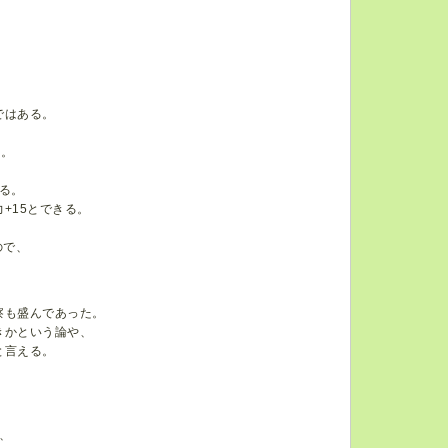
ではある。
る。
ある。
+15とできる。
ので、
察も盛んであった。
きかという論や、
と言える。
、