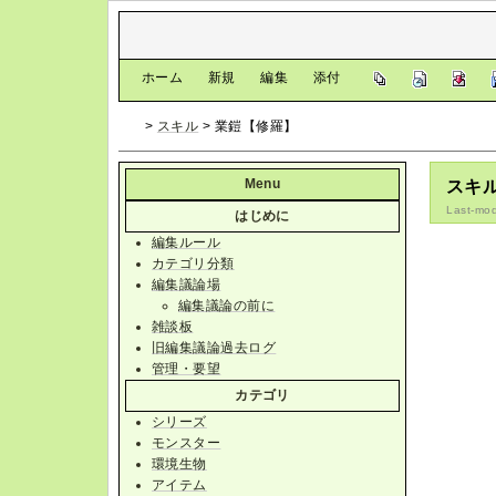
[
ホーム
|
新規
|
編集
|
添付
]
>
スキル
> 業鎧【修羅】
Menu
スキ
Last-mod
はじめに
編集ルール
カテゴリ分類
編集議論場
編集議論の前に
雑談板
旧編集議論過去ログ
管理・要望
カテゴリ
シリーズ
モンスター
環境生物
アイテム