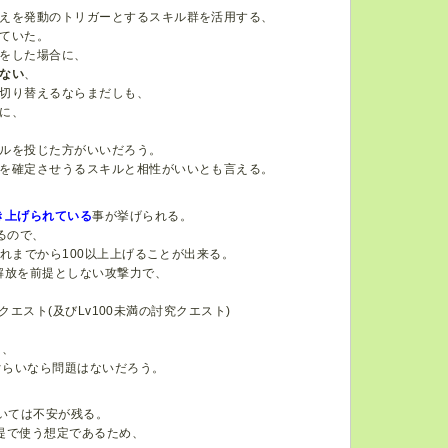
えを発動のトリガーとするスキル群を活用する、
ていた。
をした場合に、
ない
、
切り替えるならまだしも、
に、
ルを投じた方がいいだろう。
を確定させうるスキルと相性がいいとも言える。
き上げられている
事が挙げられる。
るので、
れまでから100以上上げることが出来る。
解放を前提としない攻撃力で、
エスト(及びLv100未満の討究クエスト)
り、
ぐらいなら問題はないだろう。
いては不安が残る。
提で使う想定であるため、