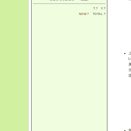
T.
?
Y.
?
NOW.
?
TOTAL.
?