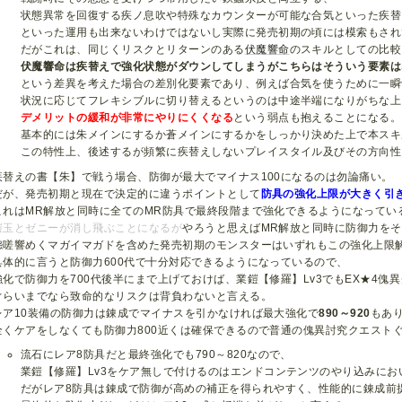
状態異常を回復する疾ノ息吹や特殊なカウンターが可能な合気といった疾替
といった運用も出来ないわけではないし実際に発売初期の頃には模索もされ
だがこれは、同じくリスクとリターンのある
伏魔響命
のスキルとしての比較
伏魔響命は疾替えで強化状態がダウンしてしまうがこちらはそういう要素は
という差異を考えた場合の差別化要素であり、例えば合気を使うために一瞬
状況に応じてフレキシブルに切り替えるというのは中途半端になりがちな上
デメリットの緩和が非常にやりにくくなる
という弱点も抱えることになる。
基本的には朱メインにするか蒼メインにするかをしっかり決めた上で本スキ
この特性上、後述するが頻繁に疾替えしないプレイスタイル及びその方向性
疾替えの書【朱】で戦う場合、防御が最大でマイナス100になるのは勿論痛い。
だが、発売初期と現在で決定的に違うポイントとして
防具の強化上限が大きく引
これはMR解放と同時に全てのMR防具で最終段階まで強化できるようになってい
鎧玉とゼニーが消し飛ぶことになるが
やろうと思えばMR解放と同時に防御力をそ
怨嗟響めくマガイマガドを含めた発売初期のモンスターはいずれもこの強化上限
具体的に言うと防御力600代で十分対応できるようになっているので、
強化で防御力を700代後半にまで上げておけば、業鎧【修羅】Lv3でもEX★4傀異ク
ぐらいまでなら致命的なリスクは背負わないと言える。
レア10装備の防御力は錬成でマイナスを引かなければ最大強化で
890～920
もあ
全くケアをしなくても防御力800近くは確保できるので普通の傀異討究クエスト
流石にレア8防具だと最終強化でも790～820なので、
業鎧【修羅】Lv3をケア無しで付けるのはエンドコンテンツのやり込みにお
だがレア8防具は錬成で防御が高めの補正を得られやすく、性能的に錬成前