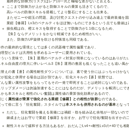
最終的な防御力(リスク)はレア10一式と極端な差がないと言える。
ここまで防御力が上がると防御スキルの乗算も活きてくるので、
高レベルの防御スキルを搭載してより盤石にすることも出来る。
またゼニーや鎧玉の問題、及び討究クエストのやり込み途上で最終装備を固
業鎧【修羅】Lv3のペナルティをほぼ無いものにできるという点でも価値は
操虫棍は白、橙エキスを取得することで防御力が1.1倍になるため、
【朱】ならデメリットをかなり軽減できるため相性がいい。
また、防御力UP旋律を吹ける狩猟笛も同様である。
本作の最終的な環境としては多くの武器種で属性偏重であり、
物理型ビルドは汎用性を求めるユーザーに愛用されている。
そういう意味で、【朱】運用のペナルティ対策が簡単になっているのはありがた
スキル自由度の増大に伴いレベル3【朱】運用の敷居も低くなったことも追い風か
疾替えの書【蒼】の属性耐性ダウンについては、素で使う分にはぶっちゃけかな
だが
狂化
と併用する場合は話が別であり、狂化スキルの【蒼】状態では、
どんな重い属性攻撃をもらってもその一発で即死することは絶対にないのである
スリップダメージは勿論加速することにはなるのだが、デメリットを帳消しにで
しかも本スキルと相性のいい
奮闘
は属性値の乗算強化効果があるので、
同じく
属性値が乗算で強化される業鎧【修羅】との相性が抜群
なのである。
従って俗に言う「狂化奮闘」スタイルでは
本スキルも併用されるのが基本
となっ
ただし、狂化奮闘を備える装備には禍鎧・怨を組み込む余地が一切ないので
錬成またはお守りで業鎧【修羅】を出すか、お守りで狂化/奮闘を出すかの
耐性スキルで緩和する方法もあるが、おだんごLv4+○耐性Lv3の+40でも