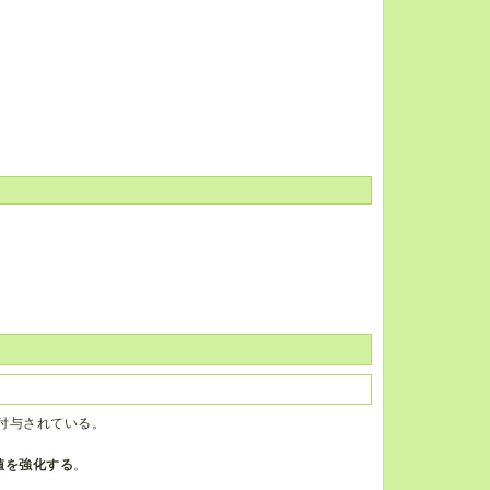
付与されている。
値を強化する
。