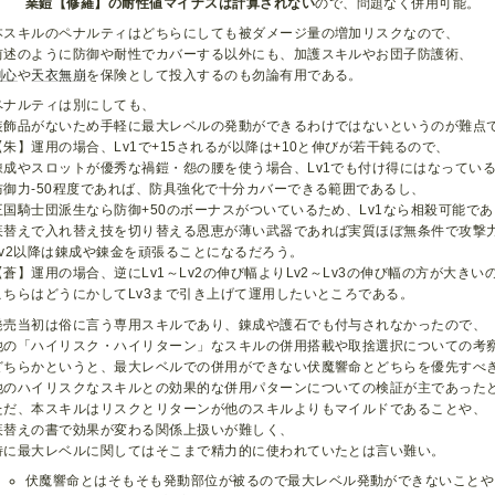
業鎧【修羅】の耐性値マイナスは計算されない
ので、問題なく併用可能。
本スキルのペナルティはどちらにしても被ダメージ量の増加リスクなので、
前述のように防御や耐性でカバーする以外にも、加護スキルやお団子防護術、
剛心
や
天衣無崩
を保険として投入するのも勿論有用である。
ペナルティは別にしても、
装飾品がないため手軽に最大レベルの発動ができるわけではないというのが難点
【朱】運用の場合、Lv1で+15されるが以降は+10と伸びが若干鈍るので、
錬成やスロットが優秀な禍鎧・怨の腰を使う場合、Lv1でも付け得にはなってい
防御力-50程度であれば、防具強化で十分カバーできる範囲であるし、
王国騎士団派生なら防御+50のボーナスがついているため、Lv1なら相殺可能で
疾替えで入れ替え技を切り替える恩恵が薄い武器であれば実質ほぼ無条件で攻撃力
Lv2以降は錬成や錬金を頑張ることになるだろう。
【蒼】運用の場合、逆にLv1～Lv2の伸び幅よりLv2～Lv3の伸び幅の方が大きい
こちらはどうにかしてLv3まで引き上げて運用したいところである。
発売当初は俗に言う専用スキルであり、錬成や護石でも付与されなかったので、
他の「ハイリスク・ハイリターン」なスキルの併用搭載や取捨選択についての考
どちらかというと、最大レベルでの併用ができない伏魔響命とどちらを優先すべ
他のハイリスクなスキルとの効果的な併用パターンについての検証が主であった
ただ、本スキルはリスクとリターンが他のスキルよりもマイルドであることや、
疾替えの書で効果が変わる関係上扱いが難しく、
特に最大レベルに関してはそこまで精力的に使われていたとは言い難い。
伏魔響命とはそもそも発動部位が被るので最大レベル発動ができないことや