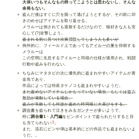
大体いつもそんなもの持ってこようとは思わないし、そんな
余裕もない。
盗んだ後はすぐに穴を掘って逃げようとするが、その前に叩
きのめせばアイテムを取り返せる。
メラルーは倒されても退散するだけなので、猫好きな人も安
心して(?)攻撃しよう。
盗まれる前に見つけ次第
掃除
してしまう人も多いが
例外的に、フィールド上であっても
アイルーの巣
を徘徊する
メラルーは
この空間に生息するアイルーと同様の仕様が適用され、戦闘
行動や盗みを行わない。
ちなみにマタタビの次に優先的に盗まれやすいアイテムが黄
金魚であり、
作品によっては特産タケノコも盗まれやすいようだ。
また盗めないアイテムしかもっていない場合、もしくは
盗み
無効
が発動している場合、
盗みが失敗しても何故か盗めた時同様に大喜びをする。
調合書
を盗られて泣きをみる
ガンナー
が多いようで、
特に
調合書1・入門編
をピンポイントで盗られたりすると目
*1
も当てられない
。
また、流石にビンや弾は基本的にどの作品でも盗まれないよ
うだ。。