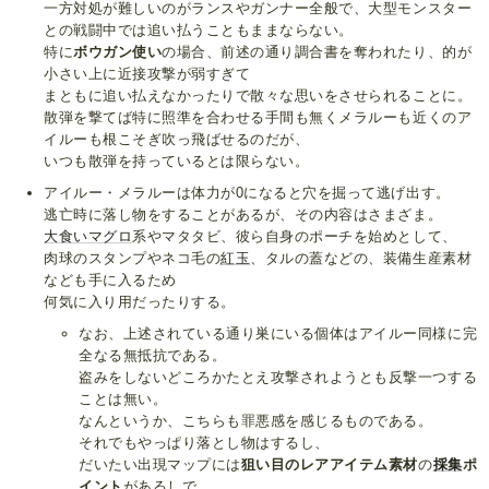
一方対処が難しいのがランスやガンナー全般で、大型モンスター
との戦闘中では追い払うこともままならない。
特に
ボウガン使い
の場合、前述の通り調合書を奪われたり、的が
小さい上に近接攻撃が弱すぎて
まともに追い払えなかったりで散々な思いをさせられることに。
散弾を撃てば特に照準を合わせる手間も無くメラルーも近くのア
イルーも根こそぎ吹っ飛ばせるのだが、
いつも散弾を持っているとは限らない。
アイルー・メラルーは体力が0になると穴を掘って逃げ出す。
逃亡時に落し物をすることがあるが、その内容はさまざま。
大食いマグロ
系やマタタビ、彼ら自身のポーチを始めとして、
肉球のスタンプやネコ毛の
紅玉
、タルの蓋などの、装備生産素材
なども手に入るため
何気に入り用だったりする。
なお、上述されている通り巣にいる個体はアイルー同様に完
全なる無抵抗である。
盗みをしないどころかたとえ攻撃されようとも反撃一つする
ことは無い。
なんというか、こちらも罪悪感を感じるものである。
それでもやっぱり落とし物はするし、
だいたい出現マップには
狙い目のレアアイテム素材
の
採集
ポ
イント
があるしで、