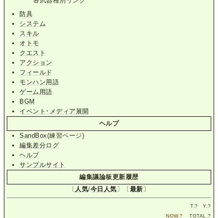
各武器種別リンク
防具
システム
スキル
オトモ
クエスト
アクション
フィールド
モンハン用語
ゲーム用語
BGM
イベント･メディア展開
ヘルプ
SandBox
(練習ページ)
編集差分ログ
ヘルプ
サンプルサイト
編集議論板更新履歴
〔
人気
/
今日人気
〕〔
最新
〕
T.
?
Y.
?
NOW.
?
TOTAL.
?