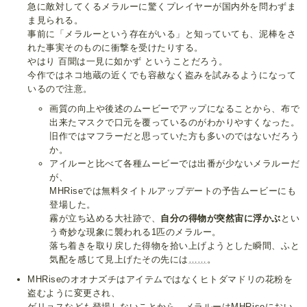
急に敵対してくるメラルーに驚くプレイヤーが国内外を問わずま
ま見られる。
事前に「メラルーという存在がいる」と知っていても、泥棒をさ
れた事実そのものに衝撃を受けたりする。
やはり 百聞は一見に如かず ということだろう。
今作ではネコ地蔵の近くでも容赦なく盗みを試みるようになって
いるので注意。
画質の向上や後述のムービーでアップになることから、布で
出来たマスクで口元を覆っているのがわかりやすくなった。
旧作ではマフラーだと思っていた方も多いのではないだろう
か。
アイルーと比べて各種ムービーでは出番が少ないメラルーだ
が、
MHRiseでは無料タイトルアップデートの予告ムービーにも
登場した。
霧が立ち込める大社跡で、
自分の得物が突然宙に浮かぶ
とい
う奇妙な現象に襲われる1匹のメラルー。
落ち着きを取り戻した得物を拾い上げようとした瞬間、ふと
気配を感じて見上げたその先には
……
。
MHRiseのオオナズチはアイテムではなくヒトダマドリの花粉を
盗むように変更され、
ゲリョスなども登場しないことから、メラルーはMHRiseにおい