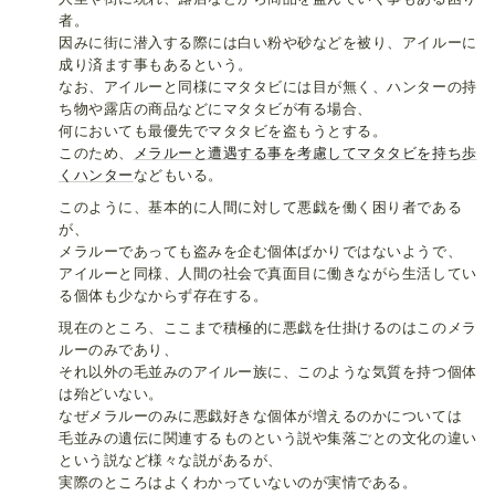
者。
因みに街に潜入する際には白い粉や砂などを被り、アイルーに
成り済ます事もあるという。
なお、アイルーと同様にマタタビには目が無く、ハンターの持
ち物や露店の商品などにマタタビが有る場合、
何においても最優先でマタタビを盗もうとする。
このため、
メラルーと遭遇する事を考慮してマタタビを持ち歩
くハンター
などもいる。
このように、基本的に人間に対して悪戯を働く困り者である
が、
メラルーであっても盗みを企む個体ばかりではないようで、
アイルーと同様、人間の社会で真面目に働きながら生活してい
る個体も少なからず存在する。
現在のところ、ここまで積極的に悪戯を仕掛けるのはこのメラ
ルーのみであり、
それ以外の毛並みのアイルー族に、このような気質を持つ個体
は殆どいない。
なぜメラルーのみに悪戯好きな個体が増えるのかについては
毛並みの遺伝に関連するものという説や集落ごとの文化の違い
という説など様々な説があるが、
実際のところはよくわかっていないのが実情である。