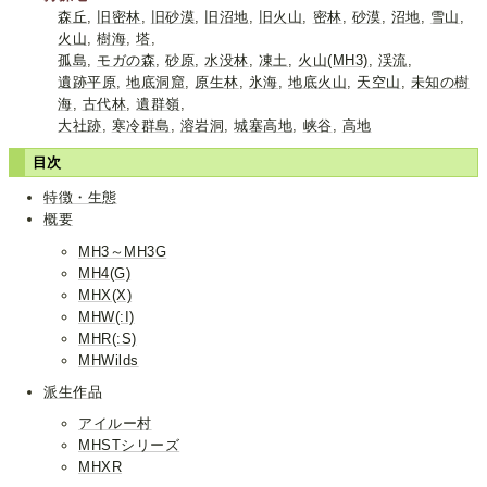
森丘
,
旧密林
,
旧砂漠
,
旧沼地
,
旧火山
,
密林
,
砂漠
,
沼地
,
雪山
,
火山
,
樹海
,
塔
,
孤島
,
モガの森
,
砂原
,
水没林
,
凍土
,
火山(MH3)
,
渓流
,
遺跡平原
,
地底洞窟
,
原生林
,
氷海
,
地底火山
,
天空山
,
未知の樹
海
,
古代林
,
遺群嶺
,
大社跡
,
寒冷群島
,
溶岩洞
,
城塞高地
,
峡谷
,
高地
目次
特徴・生態
概要
MH3～MH3G
MH4(G)
MHX(X)
MHW(:I)
MHR(:S)
MHWilds
派生作品
アイルー村
MHSTシリーズ
MHXR