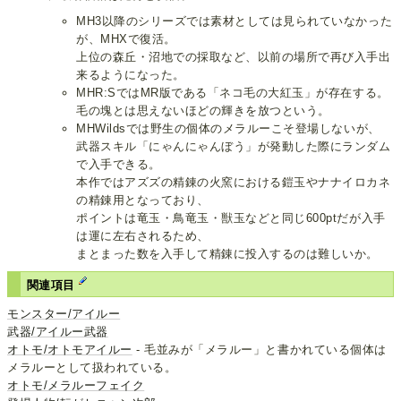
MH3以降のシリーズでは素材としては見られていなかった
が、MHXで復活。
上位の森丘・沼地での採取など、以前の場所で再び入手出
来るようになった。
MHR:SではMR版である「ネコ毛の大紅玉」が存在する。
毛の塊とは思えないほどの輝きを放つという。
MHWildsでは野生の個体のメラルーこそ登場しないが、
武器スキル「にゃんにゃんぼう」が発動した際にランダム
で入手できる。
本作ではアズズの精錬の火窯における鎧玉やナナイロカネ
の精錬用となっており、
ポイントは竜玉・鳥竜玉・獣玉などと同じ600ptだが入手
は運に左右されるため、
まとまった数を入手して精錬に投入するのは難しいか。
関連項目
モンスター/アイルー
武器/アイルー武器
オトモ/オトモアイルー
- 毛並みが「メラルー」と書かれている個体は
メラルーとして扱われている。
オトモ/メラルーフェイク