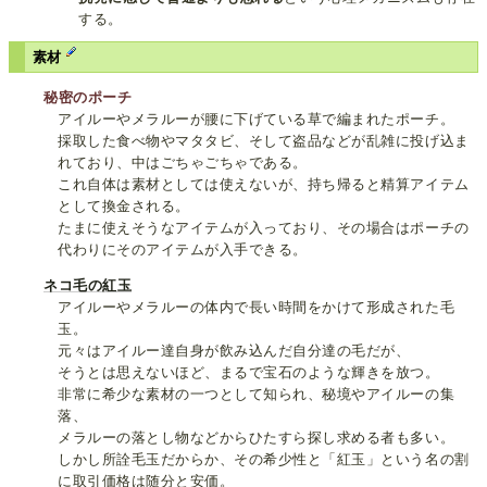
する。
素材
秘密のポーチ
アイルーやメラルーが腰に下げている草で編まれたポーチ。
採取した食べ物やマタタビ、そして盗品などが乱雑に投げ込ま
れており、中はごちゃごちゃである。
これ自体は素材としては使えないが、持ち帰ると精算アイテム
として換金される。
たまに使えそうなアイテムが入っており、その場合はポーチの
代わりにそのアイテムが入手できる。
ネコ毛の紅玉
アイルーやメラルーの体内で長い時間をかけて形成された毛
玉。
元々はアイルー達自身が飲み込んだ自分達の毛だが、
そうとは思えないほど、まるで宝石のような輝きを放つ。
非常に希少な素材の一つとして知られ、秘境やアイルーの集
落、
メラルーの落とし物などからひたすら探し求める者も多い。
しかし所詮毛玉だからか、その希少性と「紅玉」という名の割
に取引価格は随分と安価。