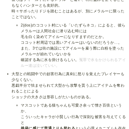
もなくハンターとも友好的。
時々サボったりドジを踏むことはあるが、別にメラルーに限った
ことではない。
2(dos)のココット村にいる「いたずらネコ」によると、彼ら
メラルーは人間社会に潜り込む時には
毛を白く染めてアイルーになりすますのだとか。
ココット村周辺では黒いアイルーはいないのだろうか…。
また、3では街の施設にてアイルーを雇う際に白粉を塗った
メラルーが紛れていないかを
確認する為に水を掛けるらしい。
冤罪で水をかけられるアイ
ルー達は泣いていい。
大型との戦闘中での妨害行為に真剣に怒りを覚えたプレイヤーも
少なくない。
悪戯半分で怯ませられて大型から攻撃を貰う上にアイテムを奪わ
れることによる
ショックの大きさは形容しがたいものがある。
マスコットである猫ちゃんも可愛さ余って憎さ百倍という
か、
こういったキャラが小賢しい行為で深刻な被害を与えてくる
と
挑発に感じて普通よりも怒れる
という心理メカニズムも存在