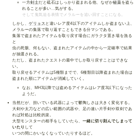
一方
剣士
だと砥石はしっかり盗まれる他、なぜか
秘薬
を盗ら
れることが多い…気がする。
そして鬼気迫る表情でメラルーを追い回すことになる。
しかし、
ゲリョス
と違いレア度4以下のアイテムしか盗まない上、
メラルーの集落で取り返すこともできる分マシである。
集落で盗まれたアイテムを取り戻す場合にガラクタ置き場を漁る
と
虫の死骸、何もない、盗まれたアイテムの中から一定確率で結果
が抽選される。
ただし、盗まれたクエストの最中でしか取り戻すことはできな
い。
取り戻せるアイテムは5種類までで、6種類目以降盗まれた場合は
盗まれた順にアイテムが消滅していく。
なお、MH3以降では盗めるアイテムはレア度3以下になった
ようだ。
当然だが、担いでいる武器によって鬱陶しさは大きく変化する。
大剣や太刀などの広い範囲の武器や、足の速い片手剣や双剣であ
れば対処は比較的楽。
大型モンスターの相手をしていたら、
一緒に切り刻んでしまって
いたり
して
いつの間にかいなくなっていたりするほど。