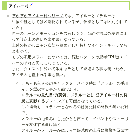
アイルー村
ぽかぽかアイルー村シリーズ
でも、アイルーとメラルーは
生物の種としては区別化されているが、仕様としては区別されて
おらず、
同一のボーンとモーションを共有しつつ、台詞や演出の差異によ
って設定上の違いを出す形となっている。
上述の転がしニャン次郎を始めとした特別なイベントキャラなら
ともかく、
モブの汎用メラルーについては、行動パターンや思考CPUはアイ
ルーのそれと同じになっている。
また、クエストに於いて敵キャラとして登場する事も無いため、
アイテムを盗まれる事も無い。
こちらも主人公のキャラクターメイク時に「メラルーの毛並
み」を選択する事が可能であり、
メラルーの見た目で(実質、メラルーとして)アイルー村の発
展に貢献する
プレイングも可能となっている。
この場合も、メラルーとなれるのは見た目の外観の違いだけ
で、
メラルーの毛並みにしたからと言って、イベントやストーリ
ーが変化する事は無く、
アイルーかメラルーかによって好感度の上昇に影響を及ぼす