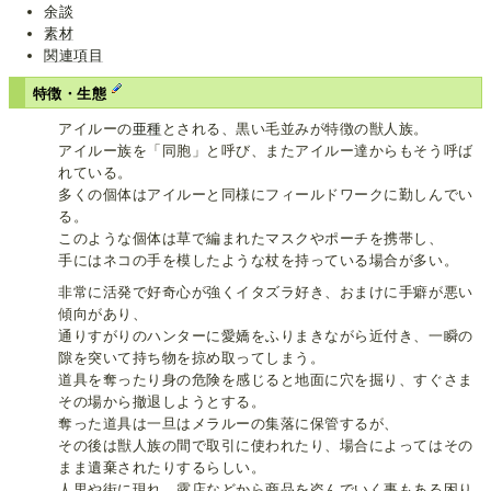
余談
素材
関連項目
特徴・生態
アイルーの
亜種
とされる、黒い毛並みが特徴の獣人族。
アイルー族を「同胞」と呼び、またアイルー達からもそう呼ば
れている。
多くの個体はアイルーと同様にフィールドワークに勤しんでい
る。
このような個体は草で編まれたマスクやポーチを携帯し、
手にはネコの手を模したような杖を持っている場合が多い。
非常に活発で好奇心が強くイタズラ好き、おまけに手癖が悪い
傾向があり、
通りすがりのハンターに愛嬌をふりまきながら近付き、一瞬の
隙を突いて持ち物を掠め取ってしまう。
道具を奪ったり身の危険を感じると地面に穴を掘り、すぐさま
その場から撤退しようとする。
奪った道具は一旦はメラルーの集落に保管するが、
その後は獣人族の間で取引に使われたり、場合によってはその
まま遺棄されたりするらしい。
人里や街に現れ、露店などから商品を盗んでいく事もある困り