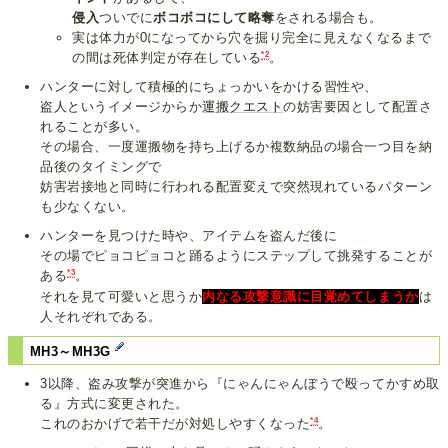
侵入
ついでに
ボコボコにして略奪
をされる場合も。
実は体力が0になってから穴を掘り完全に見えなくなるまで
*2
の間は死体判定が存在している
。
ハンターに対して積極的にちょっかいをかける習性や、
盗人というイメージからか
運搬クエスト
の妨害要因として配置さ
れることが多い。
その場合、一度運搬物を持ち上げるか複数納品の場合一つ目を納
品後のタイミングで
妨害岩接地と同時に行われる配置変えで突然現れているパターン
も少なくない。
ハンターを見つけた時や、アイテムを盗んだ後に
その場でピョコピョコと踊るようにステップして挑発することが
*3
ある
。
それを見て可愛いと思うか
内なる攻撃意識に目覚めてしまうか
は
人それぞれである。
MH3～MH3G
3以降、盗み攻撃が突進から『にゃんにゃんぼうで殴ってかすめ取
る』方式に変更された。
*4
これのおかげで若干だが対処しやすくなった
。