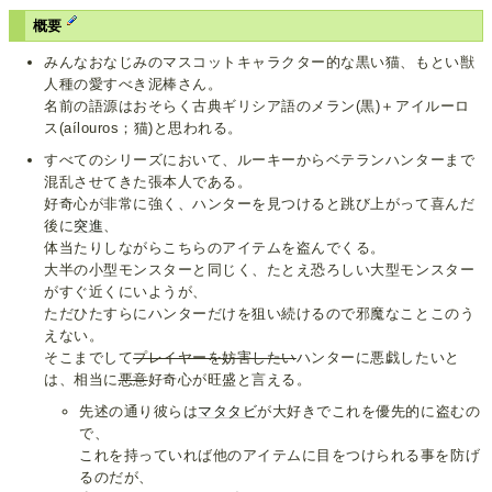
概要
みんなおなじみのマスコットキャラクター的な黒い猫、もとい獣
人種の愛すべき泥棒さん。
名前の語源はおそらく古典ギリシア語のメラン(黒)＋アイルーロ
ス(aílouros；猫)と思われる。
すべてのシリーズにおいて、ルーキーからベテランハンターまで
混乱させてきた張本人である。
好奇心が非常に強く、ハンターを見つけると跳び上がって喜んだ
後に
突進
、
体当たりしながらこちらのアイテムを盗んでくる。
大半の小型モンスターと同じく、たとえ恐ろしい大型モンスター
がすぐ近くにいようが、
ただひたすらにハンターだけを狙い続けるので邪魔なことこのう
えない。
そこまでして
プレイヤーを妨害したい
ハンターに悪戯したいと
は、相当に
悪意
好奇心が旺盛と言える。
先述の通り彼らは
マタタビ
が大好きでこれを優先的に盗むの
で、
これを持っていれば他のアイテムに目をつけられる事を防げ
るのだが、