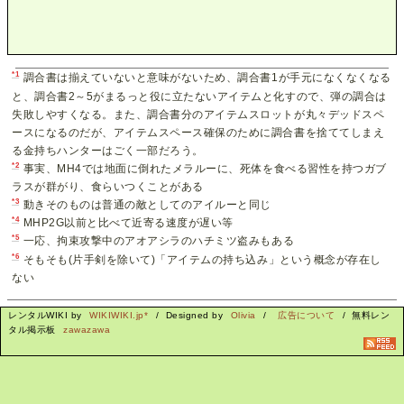
*1
調合書は揃えていないと意味がないため、調合書1が手元になくなくなる
と、調合書2～5がまるっと役に立たないアイテムと化すので、弾の調合は
失敗しやすくなる。また、調合書分のアイテムスロットが丸々デッドスペ
ースになるのだが、アイテムスペース確保のために調合書を捨ててしまえ
る金持ちハンターはごく一部だろう。
*2
事実、MH4では地面に倒れたメラルーに、死体を食べる習性を持つガブ
ラスが群がり、食らいつくことがある
*3
動きそのものは普通の敵としてのアイルーと同じ
*4
MHP2G以前と比べて近寄る速度が遅い等
*5
一応、拘束攻撃中のアオアシラのハチミツ盗みもある
*6
そもそも(片手剣を除いて)「アイテムの持ち込み」という概念が存在し
ない
レンタルWIKI by
WIKIWIKI.jp*
/ Designed by
Olivia
/
広告について
/ 無料レン
タル掲示板
zawazawa