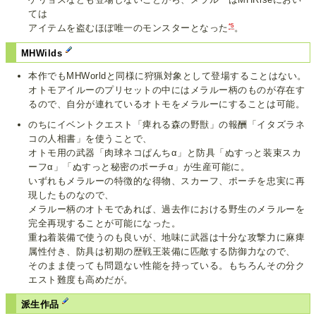
ては
*5
アイテムを盗むほぼ唯一のモンスターとなった
。
MHWilds
本作でもMHWorldと同様に狩猟対象として登場することはない。
オトモアイルーのプリセットの中にはメラルー柄のものが存在す
るので、自分が連れているオトモをメラルーにすることは可能。
のちにイベントクエスト「痺れる森の野獣」の報酬「イタズラネ
コの人相書」を使うことで、
オトモ用の武器「肉球ネコぱんちα」と防具「ぬすっと装束スカ
ーフα」「ぬすっと秘密のポーチα」が生産可能に。
いずれもメラルーの特徴的な得物、スカーフ、ポーチを忠実に再
現したものなので、
メラルー柄のオトモであれば、過去作における野生のメラルーを
完全再現することが可能になった。
重ね着装備で使うのも良いが、地味に武器は十分な攻撃力に麻痺
属性付き、防具は初期の歴戦王装備に匹敵する防御力なので、
そのまま使っても問題ない性能を持っている。もちろんその分ク
エスト難度も高めだが。
派生作品