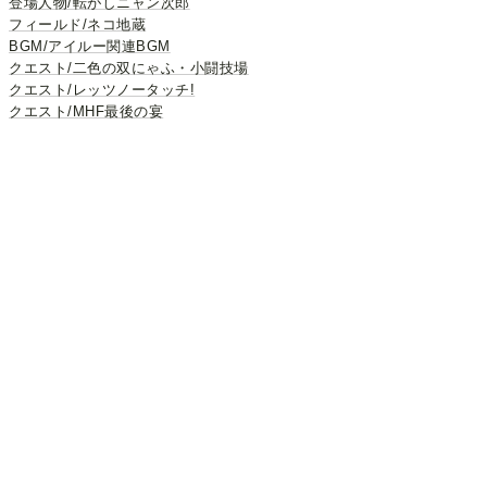
登場人物/転がしニャン次郎
フィールド/ネコ地蔵
BGM/アイルー関連BGM
クエスト/二色の双にゃふ・小闘技場
クエスト/レッツノータッチ!
クエスト/MHF最後の宴