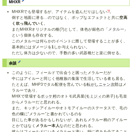
MHXR
*6
MHXRでも登場するが、アイテムを盗んだりはしない
。
倒すと地面に潜る…のではなく、ポップなエフェクトと共に
空高
く吹っ飛んでいく
。
またMHXRオリジナルの種(?)として、体色が銀色の「
メタルー
」
という個体も存在する。
このメタルーは何らかのイベントに際して登場することが多く、
基本的にはダメージを
1
しか与えられない。
ただし体力は少ないので、手数の多い武器種だと楽に倒せる。
余談
このように、フィールドで出会うと困ったメラルーだが
中にはアイルーと同じく他種族の集落で生活している者も居る。
たとえば、MHP3でタル配便を営んでいる
転がしニャン次郎
はメ
ラルーであり、
MHXで登場する
ポッケ村
のオトモ武具屋(
モミジィ
の弟子)も毛並
からメラルーだと思われる。
また、キッチンアイルーやオトモアイルーのステータスで、毛の
色の欄に“メラルー”と書かれているのを
目にした事があるかもしれないが、あれもメラルー柄のアイルー
とかではなく
メラルー本人
なのだと思われる。
彼らはフィールドにいるメラルーと違い、特に盗みを企てること