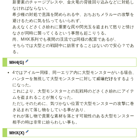
新要素のチャージブレスや、金火竜の背後回り込みなどに対処し
なければならない。
希少種の対処で意識を閉められる中、おちおちメラルーの攻撃を
避けるために気を払ってもいられず、
あえなくどさくさ紛れに重要な罠や閃光玉を盗まれて怒りと情け
なさが同時に襲ってくるという事態も起こりうる。
尚、MHX系列でも夜間の渓流では同様の配置であるが、
そちらでは大型との戦闘中に妨害することはないので安心？であ
る。
MH4(G)
4ではアイルー同様、同一エリア内に大型モンスターがいる場合、
ハンターを無視して大型モンスターに対して威嚇
だけ
をするよう
になった。
これにより、大型モンスターとの乱戦時のどさくさ紛れにアイテ
ムを盗まれることが無くなった。
ただしそのために、気づかない位置で大型モンスターの攻撃に巻
き込まれて落し物をしている事があり、
それが落し物で貴重な素材を落とす可能性のある大型モンスター
相手の時は非常に紛らわしい事も。
MHX(X)