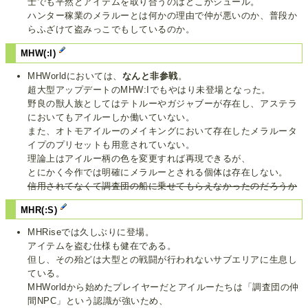
士でも平然とアイテムを取り合うのはどこかシュール。
ハンター稼業のメラルーとは何かの理由で仲が悪いのか、普段か
らふざけて盗みっこでもしているのか。
MHW(:I)
MHWorldにおいては、
なんと非参戦
。
超大型アップデートのMHW:Iでもやはり未登場となった。
野良の獣人族としてはテトルーやガジャブーが存在し、アステラ
においてもアイルーしか働いていない。
また、オトモアイルーのメイキングにおいて存在したメラルータ
イプのプリセットも用意されていない。
理論上はアイルー柄の色を変更すれば再現できるが、
とにかく今作では明確にメラルーとされる個体は存在しない。
信用されてなくて調査団の船に乗せてもらえなかったのだろうか
MHR(:S)
MHRiseでは久しぶりに登場。
アイテムを盗む仕様も健在である。
但し、その殆どは大型との戦闘が行われないサブエリアに生息し
ている。
MHWorldから始めたプレイヤーだとアイルーたちは「調査団の仲
間NPC」という認識が強いため、