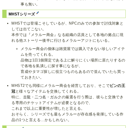
事も無い。
MHSTシリーズ
MHSTでは登場こそしているが、NPCのみでの参加で討伐対象と
しては出てこない。
本作では『メラルー商会』なる組織の店員として各地の拠点に現
れる他ストーリー後半に行けるメラルーアジトにもいる。
メラルー商会の個体は雑貨屋では購入できない珍しいアイテ
ムを売ってくれる。
品物は1日1個限定である上に解りにくい場所に居たりするの
で各地を虱潰しに探す事になるが、
育成やタマゴ探しに役立つものもあるので並んでいたら買っ
ておきたい。
MHST2でも同様にメラルー商会を経営しており、そこで
ビンの王
冠
と様々なアイテムを交換してくれる。
特に、
古龍
・
二つ名
・
ガルク
の厳選を行う際は、彼らと交換でき
る専用のチケットアイテムが必要となるので、
これまで以上に重要性が増したと言える。
おそらく、シリーズでも最もメラルーが存在感を発揮している作
品の1つと言える…かもしれない。