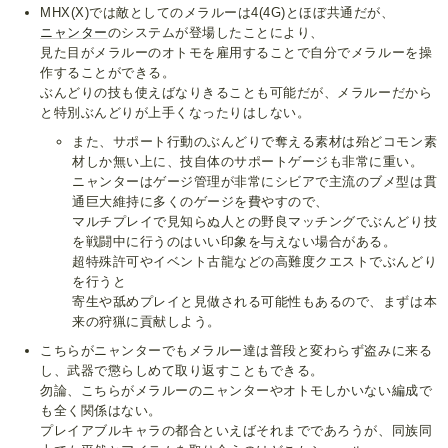
MHX(X)では敵としてのメラルーは4(4G)とほぼ共通だが、
ニャンター
のシステムが登場したことにより、
見た目がメラルーのオトモを雇用することで自分でメラルーを操
作することができる。
ぶんどりの技も使えばなりきることも可能だが、メラルーだから
と特別ぶんどりが上手くなったりはしない。
また、サポート行動のぶんどりで奪える素材は殆どコモン素
材しか無い上に、技自体のサポートゲージも非常に重い。
ニャンターはゲージ管理が非常にシビアで主流のブメ型は貫
通巨大維持に多くのゲージを費やすので、
マルチプレイで見知らぬ人との野良マッチングでぶんどり技
を戦闘中に行うのはいい印象を与えない場合がある。
超特殊許可やイベント古龍などの高難度クエストでぶんどり
を行うと
寄生や舐めプレイと見做される可能性もあるので、まずは本
来の狩猟に貢献しよう。
こちらがニャンターでもメラルー達は普段と変わらず盗みに来る
し、武器で懲らしめて取り返すこともできる。
勿論、こちらがメラルーのニャンターやオトモしかいない編成で
も全く関係はない。
プレイアブルキャラの都合といえばそれまでであろうが、同族同