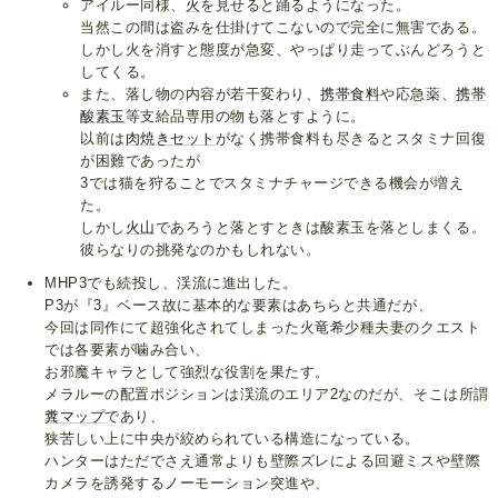
アイルー同様、
火
を見せると踊るようになった。
当然この間は盗みを仕掛けてこないので完全に無害である。
しかし火を消すと態度が急変、やっぱり走ってぶんどろうと
してくる。
また、落し物の内容が若干変わり、
携帯食料
や応急薬、
携帯
酸素玉
等支給品専用の物も落とすように。
以前は
肉焼きセット
がなく携帯食料も尽きるとスタミナ回復
が困難であったが
3では猫を狩ることでスタミナチャージできる機会が増え
た。
しかし
火山
であろうと落とすときは酸素玉を落としまくる。
彼らなりの挑発なのかもしれない。
MHP3でも続投し、渓流に進出した。
P3が『3』ベース故に基本的な要素はあちらと共通だが、
今回は同作にて超強化されてしまった火竜希少種夫妻のクエスト
では各要素が噛み合い、
お邪魔キャラとして強烈な役割を果たす。
メラルーの配置ポジションは渓流のエリア2なのだが、そこは所謂
糞マップ
であり、
狭苦しい上に中央が絞められている構造になっている。
ハンターはただでさえ通常よりも壁際ズレによる回避ミスや壁際
カメラを誘発するノーモーション突進や、