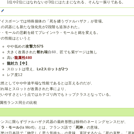
1位や2位にはなれないが3位にはたまになれる、そんな一振りである。
I
アイスボーンでは特殊個体の「死を纏うヴァルハザク」が登場。
この武器にも新たな強化先が2段階も追加された。
ラ・モールの悲劇を経てブレイン=ラ・モールと銘を変える。
その性能はというと
やや低めの
攻撃力575
大きく改善された
斬れ味
白60
、匠でも紫ゲージは無し
高い
龍属性480
龍封力【中】
スロットは増え、
Lv2スロットが2つ
レア度12
依然としてやや中途半端な性能であるとは言えるのだが、
斬れ味とスロットが改善された事により、
使いやすさという点ではカテゴリ内でもトップクラスとなっている。
属性ランス同士の比較
ランスに限らずヴァルハザク武器の最終形態は独特のネーミングセンスだが、
「
ラ・モール
(la Mort)」とは、フランス語で「
死神
」の意味。
哀愁は日本語で「物悲しく思う気持ち」の意味。直訳するなら「死の哀愁」「死