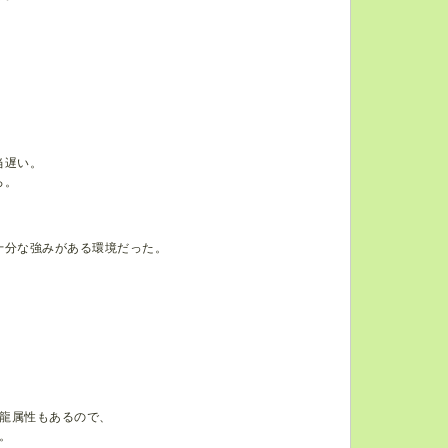
当遅い。
ろ。
。
十分な強みがある環境だった。
龍属性もあるので、
。