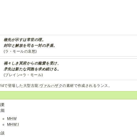
槍先が示すは常世の理。
封印と解放を司る一対の矛盾。
(ラ・モールの哀愁)
禍々しき冥府からの寵愛を受け、
矛先は新たな同胞を求め続ける。
(ブレイン=ラ・モール)
rldで登場した大型古龍:
ヴァルハザク
の素材で作成されるランス。
概要
性能
MHW
MHW:I
余談