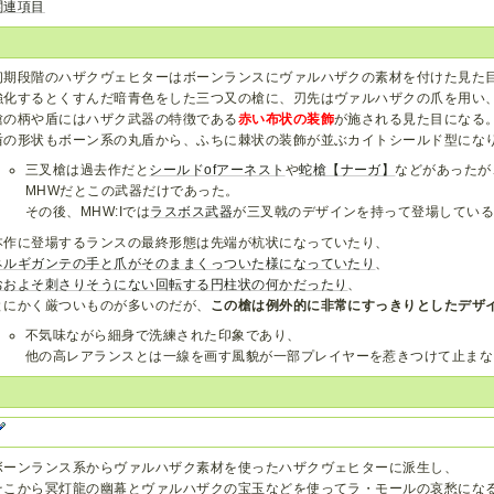
関連項目
初期段階のハザクヴェヒターはボーンランスにヴァルハザクの素材を付けた見た
強化するとくすんだ暗青色をした三つ又の槍に、刃先はヴァルハザクの爪を用い
槍の柄や盾にはハザク武器の特徴である
赤い布状の装飾
が施される見た目になる
盾の形状もボーン系の丸盾から、ふちに棘状の装飾が並ぶカイトシールド型にな
三叉槍は過去作だと
シールドofアーネスト
や
蛇槍【ナーガ】
などがあったが
MHWだとこの武器だけであった。
その後、MHW:Iでは
ラスボス武器
が三叉戟のデザインを持って登場してい
本作に登場するランスの最終形態は先端が杭状になっていたり、
ネルギガンテの手と爪がそのままくっついた様になっていたり
、
おおよそ刺さりそうにない回転する円柱状の何かだったり
、
とにかく厳ついものが多いのだが、
この槍は例外的に非常にすっきりとしたデザ
不気味ながら細身で洗練された印象であり、
他の高レアランスとは一線を画す風貌が一部プレイヤーを惹きつけて止まな
ボーンランス系からヴァルハザク素材を使ったハザクヴェヒターに派生し、
そこから冥灯龍の幽幕とヴァルハザクの宝玉などを使ってラ・モールの哀愁にな