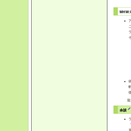
MHW:
龍
余談