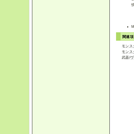
関連
モンス
モンス
武器/