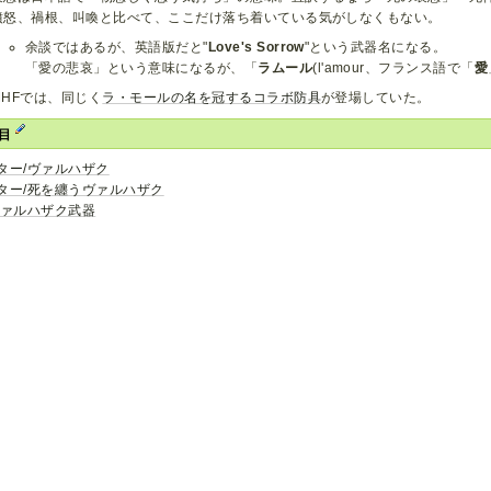
憤怒、禍根、叫喚と比べて、ここだけ落ち着いている気がしなくもない。
余談ではあるが、英語版だと"
Love's Sorrow
"という武器名になる。
「愛の悲哀」という意味になるが、「
ラムール
(l'amour、フランス語で「
愛
MHFでは、同じく
ラ・モールの名を冠するコラボ防具
が登場していた。
項目
ター/ヴァルハザク
ター/死を纏うヴァルハザク
ヴァルハザク武器