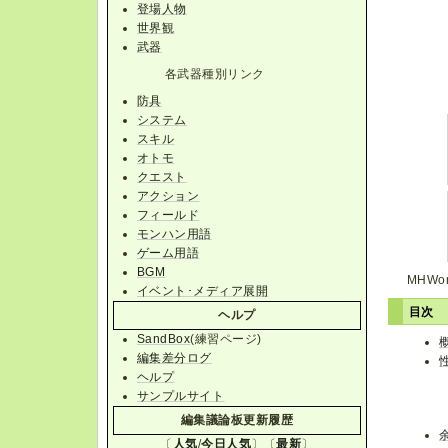
登場人物
世界観
武器
各武器種別リンク
防具
システム
スキル
オトモ
クエスト
アクション
フィールド
モンハン用語
ゲーム用語
BGM
MHWo
イベント･メディア展開
目次
ヘルプ
SandBox
(練習ページ)
編集差分ログ
ヘルプ
サンプルサイト
編集議論板更新履歴
〔
人気
/
今日人気
〕〔
最新
〕