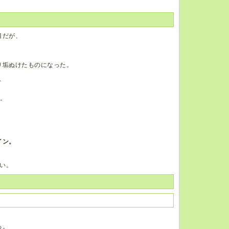
目だが、
、
。
り垢ぬけたものになった。
、
る。
イン。
い。
る。