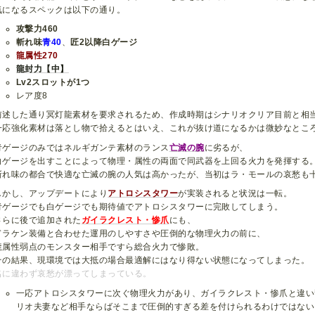
気になるスペックは以下の通り。
攻撃力460
斬れ味
青40
、
匠2以降白ゲージ
龍属性270
龍封力【中】
Lv2スロットが1つ
レア度8
前述した通り冥灯龍素材を要求されるため、作成時期はシナリオクリア目前と相
一応強化素材は落とし物で拾えるとはいえ、これが抜け道になるかは微妙なとこ
青ゲージのみではネルギガンテ素材のランス
亡滅の腕
に劣るが、
白ゲージを出すことによって物理・属性の両面で同武器を上回る火力を発揮する
斬れ味の都合で快適な亡滅の腕の人気は高かったが、当初はラ・モールの哀愁も
しかし、アップデートにより
アトロシスタワー
が実装されると状況は一転。
青ゲージでも白ゲージでも期待値でアトロシスタワーに完敗してしまう。
さらに後で追加された
ガイラクレスト・惨爪
にも、
ドラケン装備と合わせた運用のしやすさや圧倒的な物理火力の前に、
龍属性弱点のモンスター相手ですら総合火力で惨敗。
その結果、現環境では大抵の場合最適解にはなり得ない状態になってしまった。
名に違わず哀愁が漂ってしまっている。
一応アトロシスタワーに次ぐ物理火力があり、ガイラクレスト・惨爪と違い
リオ夫妻など相手ならばそこまで圧倒的すぎる差を付けられるわけではない