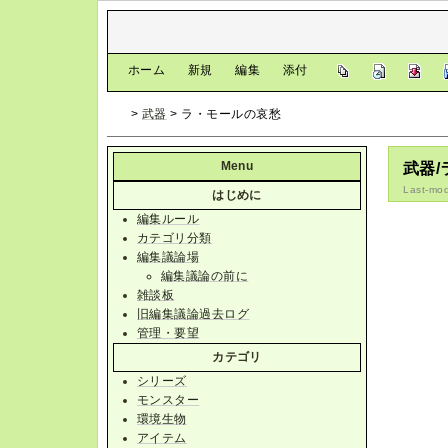
[
ホーム
|
新規
|
編集
|
添付
]
>
武器
> ラ・モールの哀愁
Menu
武器
Last-mod
はじめに
編集ルール
カテゴリ分類
編集議論場
編集議論の前に
雑談板
旧編集議論過去ログ
管理・要望
カテゴリ
シリーズ
モンスター
環境生物
アイテム