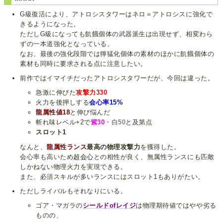
G級復活により、アトロシスタワーはネロ＝アトロシスに強化で
きるようになった。
ただしG級になっても飢餓個体の武器派生は出現せず、相変わら
ずの一本道強化となっている。
なお、最後の強化段階では獰猛化個体の素材のほかに飢餓個体の
素材も同時に要求される点に注意したい。
前作ではイマイチだったアトロシスタワーだが、今回は違った。
急激に伸びた
攻撃力330
火力を後押しする
会心率15%
龍属性値18
と伸び悩んだ
斬れ味レベル+2で
紫30
・
白50
と及第点
スロット1
なんと、
龍属性ランス
最高の物理攻撃力
を獲得した。
会心率も高いため
超会心
との相性が良く、無属性ランスにも匹敵
しかねない物理火力を実現できる。
また、必須スキルが多いランスにはスロット1もありがたい。
ただしライバルもそれなりにいる。
ゴア・マガラの
シールドofレイジ
は物理期待値ではやや劣る
ものの、