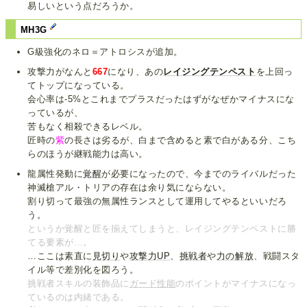
易しいという点だろうか。
MH3G
G級強化のネロ＝アトロシスが追加。
攻撃力がなんと
667
になり、あの
レイジングテンペスト
を上回っ
てトップになっている。
会心率は-5%とこれまでプラスだったはずがなぜかマイナスにな
っているが、
苦もなく相殺できるレベル。
匠時の
紫
の長さは劣るが、白まで含めると素で白がある分、こち
らのほうが継戦能力は高い。
龍属性発動に
覚醒
が必要になったので、今までのライバルだった
神滅槍アル・トリアの存在は余り気にならない。
割り切って最強の無属性ランスとして運用してやるといいだろ
う。
というか覚醒と匠を揃えてしまうと、レイジングテンペストに勝
てる要素が…。
…ここは素直に
見切り
や
攻撃力UP
、
挑戦者
や
力の解放
、戦闘スタ
イル等で差別化を図ろう。
挑戦者スキルの装飾品に
ガード性能
のポイントがマイナスになっ
ているのは内緒である。