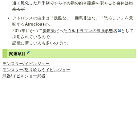
凄く風化した片手剣
ですらその鋼の如き龍鱗を裂くこと自体は出
来るが
アトロシスの由来は「残酷な」「極悪非道な」「恐ろしい」を意
味する
Atrocious
か。
2017年にかつて
炭鉱夫
だった
ウルトラマンの最強形態名
として
採用されているので、
記憶に新しい人も多いのでは。
関連項目
モンスター/イビルジョー
モンスター/怒り喰らうイビルジョー
武器/イビルジョー武器