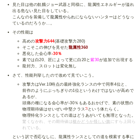
見た目は他の飢餓ジョー武器と同様に、龍属性エネルギーが溢れ
出る危ない見た目をしている。
こんなのを装備して
龍属性やられ
にならないハンターはどうなっ
ているのだろうか…。
その性能は
高めの
攻撃力644
(基礎攻撃力280)
そこそこの伸びを見せた
龍属性360
悪化した会心率
-30％
素では白20、匠によって更に白20と
紫30
が追加で出現する
龍封力、スロットは変化無し
さて、性能列挙したので改めて見ていこう。
攻撃力はVer.10時点の最終強化ランスの中で同率4位と、
前作のようにぶっちぎりの1位というわけではないが高めで
あるが、
頭痛の種になる会心率が-30％もあるおかげで、素の状態の
*1
物理期待値はせいぜい中堅クラス
という体たらく。
物理特化ランスとしての道はどうあがいても無理となった。
驚くなかれ、その期待値は
槍かどうか
怪しい旗
にすら上回ら
れている。
という訳で否応なしに、龍属性ランスとしての道を模索する事に