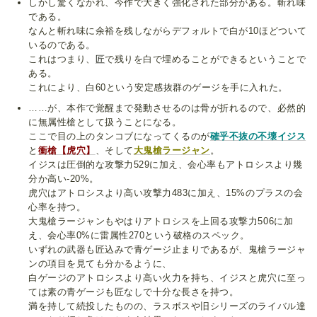
しかし驚くなかれ、今作で大きく強化された部分がある。斬れ味
である。
なんと斬れ味に余裕を残しながらデフォルトで白が10ほどついて
いるのである。
これはつまり、
匠
で残りを白で埋めることができるということで
ある。
これにより、白60という安定感抜群のゲージを手に入れた。
……が、本作で覚醒まで発動させるのは骨が折れるので、必然的
に無属性槍として扱うことになる。
ここで目の上のタンコブになってくるのが
確乎不抜の不壊イジス
と
衝槍【虎穴】
、そして
大鬼槍ラージャン
。
イジスは圧倒的な攻撃力529に加え、会心率もアトロシスより幾
分か高い-20%。
虎穴はアトロシスより高い攻撃力483に加え、15%のプラスの会
心率を持つ。
大鬼槍ラージャンもやはりアトロシスを上回る攻撃力506に加
え、会心率0%に雷属性270という破格のスペック。
いずれの武器も匠込みで青ゲージ止まりであるが、鬼槍ラージャ
ンの項目を見ても分かるように、
白ゲージのアトロシスより高い火力を持ち、イジスと虎穴に至っ
ては素の青ゲージも匠なしで十分な長さを持つ。
満を持して続投したものの、ラスボスや旧シリーズのライバル達