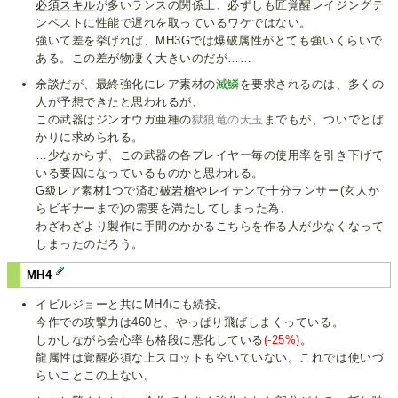
必須スキル
が多いランスの関係上、必ずしも匠覚醒レイジングテ
ンペストに性能で遅れを取っているワケではない。
強いて差を挙げれば、MH3Gでは爆破属性がとても強いくらいで
ある。この差が物凄く大きいのだが……
余談だが、最終強化にレア素材の
滅鱗
を要求されるのは、多くの
人が予想できたと思われるが、
この武器はジンオウガ亜種の
獄狼竜の天玉
までもが、ついでとば
かりに求められる。
…少なからず、この武器の各プレイヤー毎の使用率を引き下げて
いる要因になっているものかと思われる。
G級レア素材1つで済む
破岩槍
やレイテンで十分ランサー(玄人か
らビギナーまで)の需要を満たしてしまった為、
わざわざより製作に手間のかかるこちらを作る人が少なくなって
しまったのだろう。
MH4
イビルジョーと共にMH4にも続投。
今作での攻撃力は460と、やっぱり飛ばしまくっている。
しかしながら会心率も格段に悪化している
(-25%)
。
龍属性は覚醒必須な上スロットも空いていない。これでは使いづ
らいことこの上ない。