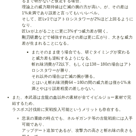
るまで研がないと仮定する場合、
理論上の威力期待値は亡滅の腕の方が高い。が、その差は
1%未満であり誤差と言ってもいいレベル。
そして、匠Lv1ではアトロシスタワーが2%ほど上回るように
なり、
匠Lvが上がるごとに更に3%ずつ威力差が開く。
剛刃研磨
などで補強すればその差は更に広がり、大きな威力
差が生まれることになる。
またそのまま使う場合でも、研ぐタイミングが変わる
と威力差も逆転するようになる。
斬れ味消費が72以下、もしくは138～180の場合はアト
ロシスタワーが勝り、
それ以外の場合は亡滅の腕が勝る。
とはいえ斬れ味消費64～180の間の威力差は僅か1%未
満とやはり誤差程度の差しかない。
また、本武器は
古龍の血
以外の素材が全てイビルジョー素材で完
結するため、
ラスボス討伐前に実戦投入可能というメリットも存在する。
悲哀の重鎗の時点でも、ネルギガンテ等の古龍戦前には入手
可能であり、
アップデート追加であるが、攻撃力の高さと斬れ味の良さも