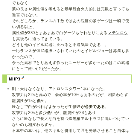
でもなく、
紫の長さや属性値を考えると最早総合火力的には完敗と言っても
過言ではない。
それどころか、ランスの手数ではあの程度の紫ゲージは一瞬で使
い切る以上、
属性値が330とまあまあで白ゲージもそれなりにある
マテンロウ
も真後ろに迫ってきている。
どうも他のイビル武器に比べると不遇気味である…。
一応ランスが強武器扱いされていたのとイビルジョーは募集も多
かったので、
余った素材でとりあえず作ったユーザーが多かったのはこの武器
にとって救い(？)だったか。
MHP3
剛・天はなくなり、アトロシスタワー1本になった。
攻撃力は225と高めで、会心率が10%もあるのだが、相変わらず
龍属性が15と低め。
匠なしで白が出ればよかったが生憎
匠が必要である
。
攻撃力は205と多少低いが、龍属性が28もあり、
さらに匠なしで長大な白を持つ煌黒槍アルトラスに追いつけてい
ないのも相変わらずか。
不幸中の幸いは、他スキルと併用して匠を発動させること自体は