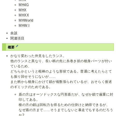
MH4G
MHX
MHXX
MHWorld
MHW:I
余談
関連項目
概要
かなり変わった外見をしたランス。
他のランスと異なり、長い柄の先に糸巻き状の槍身パーツが付い
ているため、
どちらかというと棍棒のような形状である。普通に考えたらとて
も振り回せそうにないが……
また柄から槍身にかけて鎖が複数張られているが、おそらく後述
のギミックのためである。
盾の方はオーソドックスな円形盾だが、なぜか鎖で厳重に封
印してある。
槍の方の鎖は回転力を得るための仕掛けと納得できるが、
なぜ盾の方まで……そうまでしないと暴走でもするのだろう
か?