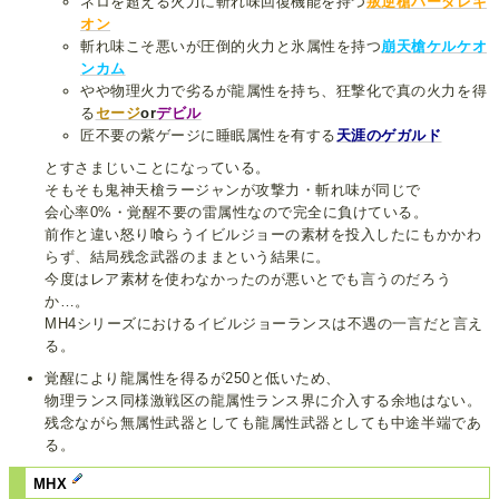
ネロを超える火力に斬れ味回復機能を持つ
叛逆槍ハーダレギ
オン
斬れ味こそ悪いが圧倒的火力と氷属性を持つ
崩天槍ケルケオ
ンカム
やや物理火力で劣るが龍属性を持ち、狂撃化で真の火力を得
る
セージ
or
デビル
匠不要の紫ゲージに睡眠属性を有する
天涯のゲガルド
とすさまじいことになっている。
そもそも鬼神天槍ラージャンが攻撃力・斬れ味が同じで
会心率0%・覚醒不要の雷属性なので完全に負けている。
前作と違い怒り喰らうイビルジョーの素材を投入したにもかかわ
らず、結局残念武器のままという結果に。
今度はレア素材を使わなかったのが悪いとでも言うのだろう
か…。
MH4シリーズにおけるイビルジョーランスは不遇の一言だと言え
る。
覚醒により龍属性を得るが250と低いため、
物理ランス同様激戦区の龍属性ランス界に介入する余地はない。
残念ながら無属性武器としても龍属性武器としても中途半端であ
る。
MHX