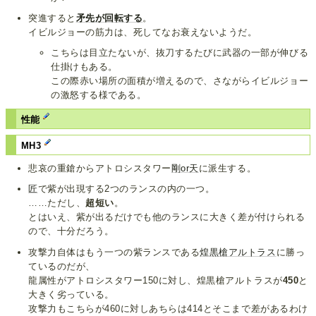
突進すると
矛先が回転する
。
イビルジョーの筋力は、死してなお衰えないようだ。
こちらは目立たないが、抜刀するたびに武器の一部が伸びる
仕掛けもある。
この際赤い場所の面積が増えるので、さながらイビルジョー
の激怒する様である。
性能
MH3
悲哀の重鎗からアトロシスタワー
剛or天
に派生する。
匠
で紫が出現する2つのランスの内の一つ。
……ただし、
超短い
。
とはいえ、紫が出るだけでも他のランスに大きく差が付けられる
ので、十分だろう。
攻撃力自体はもう一つの紫ランスである
煌黒槍アルトラス
に勝っ
ているのだが、
龍属性がアトロシスタワー150に対し、煌黒槍アルトラスが
450
と
大きく劣っている。
攻撃力もこちらが460に対しあちらは414とそこまで差があるわけ