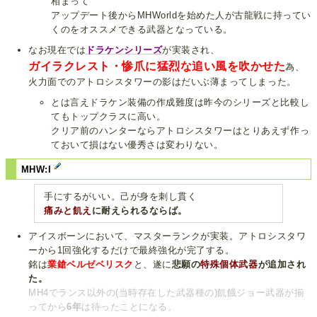
相まって
アップデート後からMHWorldを始めた人が古龍戦に持ってい
くのをオススメできる武器となっている。
なお現在では
ドラケンシリーズ
が実装され、
ガイラクレスト・惨爪に猛烈な追い風を吹かせた
為、
火力面でのアトロシスタワーの影はだいぶ薄まってしまった。
とは言えドラケン装備の作成難度は昨今のシリーズと比較し
てもトップクラスに高い。
クリア前のハンターならアトロシスタワーはとりあえず作っ
ておいて損はない優秀さは変わりない。
MHW:I
手にするがいい。己が身を刺し貫く
痛みと飢え
に耐えられるならば。
アイスボーンにおいて、マスターランクが実装。アトロシスタワ
ーから1回強化するだけで最終強化が完了する。
銘は
業鎗ベルゼベリスク
と、遂に
悲願の
特殊個体武器
が追加され
た。
MH4でランス以外の(当時存在した武器種の)飢餓ジョー武器が揃
ってから
6年
は待ったことになる。