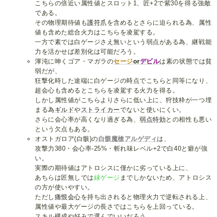
こちらの倍近い属性値とスロット1、匠+2で紫30を得る強敵
である。
その物理期待値も
護符爪
を含めるとさらに迫られる為、属性
値も含めた総合火力はこちらを凌駕する。
一方で素では白ゲージさえ無いという弱点がある為、継戦能
力を活かせば差別化は可能だろう。
渾沌に呻くゴア・マガラの
セージ
or
デビル
は素の状態では貧
弱だが、
狂撃化時した途端に白ゲージの時点でこちらと同等になり、
超会心も含めるとこちらを凌駕する火力を得る。
しかし属性値がこちらよりさらに低い上に、狩技枠が一つ埋
まる為
ギルド
や
ストライカー
でないと使いにくい。
さらに会心率が高くなり過ぎる為、
弱点特効
との相性も悪い
という欠点もある。
オストガロア(白骸)の
白骸魔槍アルゲディ
は、
攻撃力380・会心率-25%・斬れ味レベル+2で白40と癖が強
い。
実際の期待値はアトロシスに僅かに劣っている上に、
あちらは匠無しでは
緑ゲージ
までしかないため、アトロシス
の方が使いやすい。
ただし
痛恨会心
を持ち出されると物理火力で逆転される上、
属性値や最大ゲージの長さではこちらを上回っている。
スキル構成や好みで選んでいいだろう。