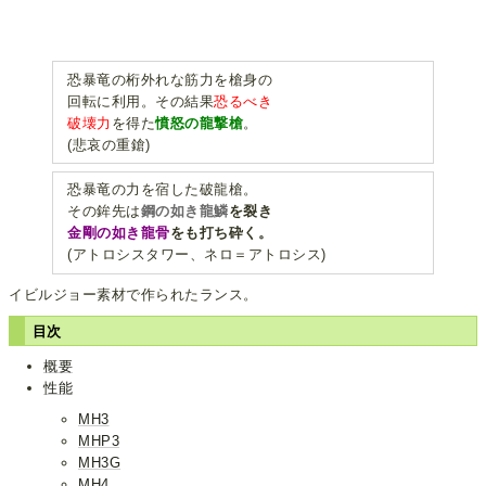
恐暴竜の桁外れな筋力を槍身の
回転に利用。その結果
恐るべき
破壊力
を得た
憤怒の龍撃槍
。
(悲哀の重鎗)
恐暴竜の力を宿した破龍槍。
その鉾先は
鋼の如き龍鱗
を裂き
金剛の如き龍骨
をも打ち砕く。
(アトロシスタワー、ネロ＝アトロシス)
イビルジョー素材で作られたランス。
目次
概要
性能
MH3
MHP3
MH3G
MH4