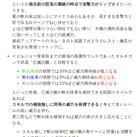
というか
強化前の悲哀の重鎗の時点で攻撃力がトップタイ
だった
りする。
素の斬れ味は短い上にマイナス会心もあるが、高すぎる攻撃力と
匠で出る白ゲージでねじ伏せており、
よほど物理が通りづらい部位でもない限り、大概の属性武器を脇
に追いやってしまうほどの超威力。
後続アップデートの
マム・タロト武器
で
ガイラクレスト・惨爪
が
実装され環境ツートップに。
イビルジョー実装前までの最強の龍属性ランスであったネルギガ
ンテ武器「
亡滅の腕
」と比較すると
斬れ味緑
の状態では10%ほど威力期待値が
低くなる
斬れ味青
の状態では3%ほど威力期待値が
高くなる
斬れ味白
の状態では13%ほど威力期待値が
高くなる
といった性能。亡滅の腕の斬れ味青を維持できる戦闘スタイルで
あれば、
スキルでの補強無しに同等の威力を発揮できる
と考えて良いレベ
ルの高い威力を持ち、
更に匠などで斬れ味を補強すれば威力の差が大きく広がることに
なる。
スキル無しで斬れ味80(亡滅の腕の青ゲージと同量)を消費す