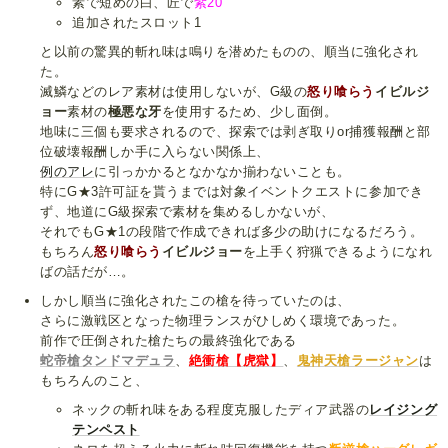
素で短めの白、匠で
紫20
追加されたスロット1
と以前の驚異的斬れ味は鳴りを潜めたものの、順当に強化され
た。
滅鱗などのレア素材は使用しないが、G級の
怒り喰らう
イビルジ
ョー
素材の
極悪な牙
を使用するため、少し面倒。
地味に三個も要求されるので、探索では剥ぎ取りor捕獲報酬と部
位破壊報酬しか手に入らない関係上、
例のアレ
に引っかかるとなかなか揃わないことも。
特にG★3許可証を貰うまでは対象イベントクエストに参加でき
ず、地道にG級探索で素材を集めるしかないが、
それでもG★1の段階で作成できれば多少の助けになるだろう。
もちろん
怒り喰らう
イビルジョー
を上手く狩猟できるようになれ
ばの話だが…。
しかし順当に強化されたこの槍を待っていたのは、
さらに激戦区となった物理ランスがひしめく環境であった。
前作で圧倒された槍たちの最終強化である
蛇帝槍タンドマデュラ
、
絶衝槍【虎獄】
、
鬼神天槍ラージャン
は
もちろんのこと、
ネックの斬れ味をある程度克服したディア武器の
レイジング
テンペスト