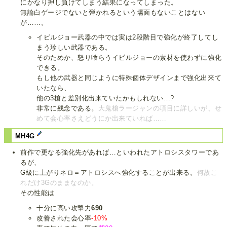
にかなり押し負けてしまう結果になってしまった。
無論白ゲージでないと弾かれるという場面もないことはない
が……。
イビルジョー武器の中では実は2段階目で強化が終了してし
まう珍しい武器である。
そのためか、怒り喰らうイビルジョーの素材を使わずに強化
できる。
もし他の武器と同じように特殊個体デザインまで強化出来て
いたなら、
他の3槍と差別化出来ていたかもしれない…?
非常に残念である。
大鬼槍ラージャンの項目に詳しいが、せ
めて会心率さえどうにか出来ていれば……
MH4G
前作で更なる強化先があれば…といわれたアトロシスタワーであ
るが、
G級に上がりネロ＝アトロシスへ強化することが出来る。
何故こ
れだけ3Gのままなのか。
その性能は
十分に高い攻撃力
690
改善された会心率
-10%