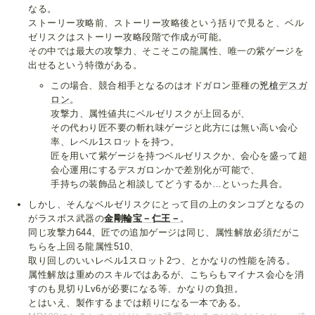
なる。
ストーリー攻略前、ストーリー攻略後という括りで見ると、ベル
ゼリスクはストーリー攻略段階で作成が可能。
その中では最大の攻撃力、そこそこの龍属性、唯一の紫ゲージを
出せるという特徴がある。
この場合、競合相手となるのはオドガロン亜種の
兇槍デスガ
ロン
。
攻撃力、属性値共にベルゼリスクが上回るが、
その代わり匠不要の斬れ味ゲージと此方には無い高い会心
率、レベル1スロットを持つ。
匠を用いて紫ゲージを持つベルゼリスクか、会心を盛って超
会心運用にするデスガロンかで差別化が可能で、
手持ちの装飾品と相談してどうするか…といった具合。
しかし、そんなベルゼリスクにとって目の上のタンコブとなるの
がラスボス武器の
金剛輪宝－仁王－
。
同じ攻撃力644、匠での追加ゲージは同じ、属性解放必須だがこ
ちらを上回る龍属性510、
取り回しのいいレベル1スロット2つ、とかなりの性能を誇る。
属性解放は重めのスキルではあるが、こちらもマイナス会心を消
すのも見切りLv6が必要になる等、かなりの負担。
とはいえ、製作するまでは頼りになる一本である。