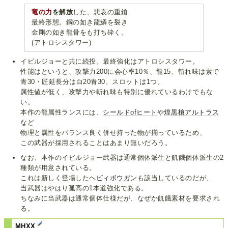
竜の力
を解放
した、悲哀の重鎗
最終形態。鋼の如き龍鱗を裂き
金剛の如き龍骨をも打ち砕く。
(アトロシスタワー)
イビルジョーと共に続投。最終強化はアトロシスタワー。
性能はというと、攻撃力200に会心率10％、龍15、斬れ味は素で
青30・匠延長分は白20青30、スロットは1つ。
属性値が低く、攻撃力や斬れ味も特別に優れているわけでもな
い。
本作の龍属性ランスには、
シールドofヒート
や
煌黒槍アルトラス
など
物理と属性をバランス良く併せ持った物が揃っているため、
この武器が採用されることはあまり無いだろう。
なお、本作のイビルジョー武器は通常個体派生と飢餓個体派生の2
種類が用意されている。
これは新しく登場した
ヘビィボウガン
も該当しているのだが、
当武器はやはり孤高の1本道強化である。
ちなみに当武器は通常個体仕様だが、なぜか飢餓素材を要求され
る。
MHXX