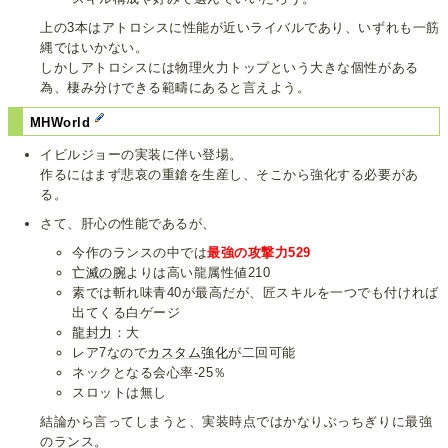
上の3本はアトロシスに性能が近いライバルであり、いずれも一筋
縄ではいかない。
しかしアトロシスには物理火力トップという大きな個性がある
為、棲み分けできる範疇にあると言えよう。
MHWorld
イビルジョーの実装に伴い登場。
作るにはまず悲哀の重鎗を生産し、そこから強化する必要があ
る。
さて、肝心の性能であるが、
今作のランスの中では
最強の攻撃力529
亡滅の腕
よりは高い龍属性値210
素では斬れ味青40が最高だが、匠スキルを一つでも付ければ
出てくる白ゲージ
龍封力
：大
レア7なので
カスタム強化
が二回可能
ネックとなる会心率-25％
スロットは無し
結論から言ってしまうと、実装時点ではかなりぶっちぎりに最強
のランス。