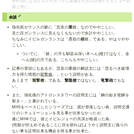
MR100になるとネルギガンテに蹂躙されるのは他イビルジョー武
器と同じ。
余談
強化前がランスの癖に「悲哀の
重
鎗」なのでややこしい。
見た目ガンランスに見えなくもないので余計ややこしい。
ちなみにイビルガンランスは「愚欲の
銃
槍」である。やはりやや
こしい。
ついでに、「鎗」の字も馴染み深い木へん(槍)ではなく、金
へん(鎗)の方である。こちらもややこしい。
記事の冒頭にもあるが、悲哀の重鎗の解説文には「恐るべき破壊
力を得た憤怒の
龍撃槍
。」という説明がある。
あくまで「
龍撃槍
」である。
撃龍槍
ではないし、
竜撃砲
でもな
い。
また、強化後のアトロシスタワーの説明文には「鋼の如き龍鱗を
裂き～」と書かれている。
MH3をベースにしたシリーズでは、
彼
が登場しない為、説明文通
りのシチュエーションを見る事が出来なかったが、
遂にMH4では、彼とイビルジョーの共演が相成った為、
(性能が控えめであることに目を瞑れば)ようやく説明文に偽りの
ない事を証明出来る機会を得る事が出来た。