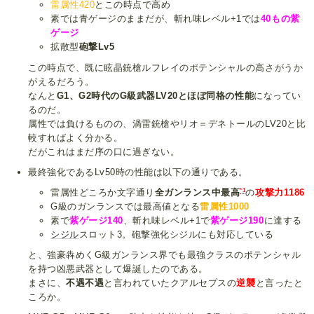
雷属性420
とこの時点で高め
素では青ゲージのままだが、斬れ味レベル+1では
40もの紫
ゲージ
拡散型
砲撃Lv5
この時点で、既に眩晶銃槍ルフレイのポテンシャルの高さがうか
がえるだろう。
なんと
G1、G2時代のG級武器LV20とほぼ同格の性能
になってい
るのだ。
属性では負けるものの、渦雷銃槍やリオ＝デネトールのLV20と比
較すればよく分かる。
だがこれはまだ序の口に過ぎない。
最終強化であるLv50時の性能は以下の通りである。
*1
雷属性どころか文字通り
全ガンランス中最高
の
攻撃力1186
G級のガンランスでは最高値となる
雷属性1000
素で
紫ゲージ140
、斬れ味レベル+1で
紫ゲージ190
に達する
シジル
スロット3。砲撃強化シジルにも対応している
と、強豪犇めくG級ガンランス界でも最強クラスのポテンシャル
を持つ凶悪武器として爆誕したのである。
まさに、
不遇不遇
と言われていたクアルセプスの
逆襲
と言ったと
ころか。