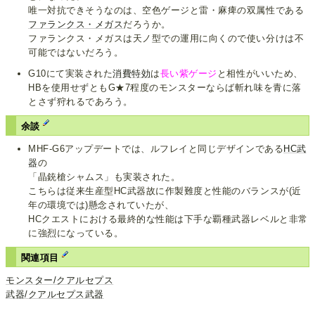
唯一対抗できそうなのは、空色ゲージと雷・麻痺の双属性である
ファランクス・メガス
だろうか。
ファランクス・メガスは天ノ型での運用に向くので使い分けは不
可能ではないだろう。
G10にて実装された
消費特効
は
長い紫ゲージ
と相性がいいため、
HBを使用せずともG★7程度のモンスターならば斬れ味を青に落
とさず狩れるであろう。
余談
MHF-G6アップデートでは、ルフレイと同じデザインである
HC武
器
の
「晶銃槍シャムス」も実装された。
こちらは従来生産型HC武器故に作製難度と性能のバランスが(近
年の環境では)懸念されていたが、
HCクエストにおける最終的な性能は下手な覇種武器レベルと非常
に強烈になっている。
関連項目
モンスター/クアルセプス
武器/クアルセプス武器