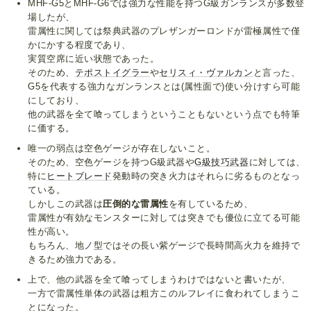
MHF-G5とMHF-G6では強力な性能を持つG級ガンランスが多数登
場したが、
雷属性に関しては祭典武器のプレザンガーロンドが雷極属性で僅
かにかする程度であり、
実質空席に近い状態であった。
そのため、
テポストイグラー
や
セリスィ・ヴァルカン
と言った、
G5を代表する強力なガンランスとは(属性面で)使い分けすら可能
にしており、
他の武器を全て喰ってしまうということもないという点でも特筆
に価する。
唯一の弱点は空色ゲージが存在しないこと。
そのため、空色ゲージを持つG級武器や
G級技巧武器
に対しては、
特に
ヒートブレード
発動時の突き火力はそれらに劣るものとなっ
ている。
しかしこの武器は
圧倒的な雷属性
を有しているため、
雷属性が有効なモンスターに対しては突きでも優位に立てる可能
性が高い。
もちろん、地ノ型ではその長い紫ゲージで長時間高火力を維持で
きるため強力である。
上で、他の武器を全て喰ってしまうわけではないと書いたが、
一方で雷属性単体の武器は粗方このルフレイに食われてしまうこ
とになった。