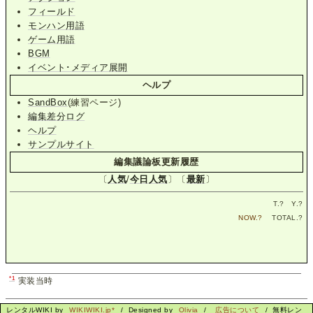
フィールド
モンハン用語
ゲーム用語
BGM
イベント･メディア展開
ヘルプ
SandBox
(練習ページ)
編集差分ログ
ヘルプ
サンプルサイト
編集議論板更新履歴
〔
人気
/
今日人気
〕〔
最新
〕
T.
?
Y.
?
NOW.
?
TOTAL.
?
*1
実装当時
レンタルWIKI by
WIKIWIKI.jp*
/ Designed by
Olivia
/
広告について
/ 無料レン