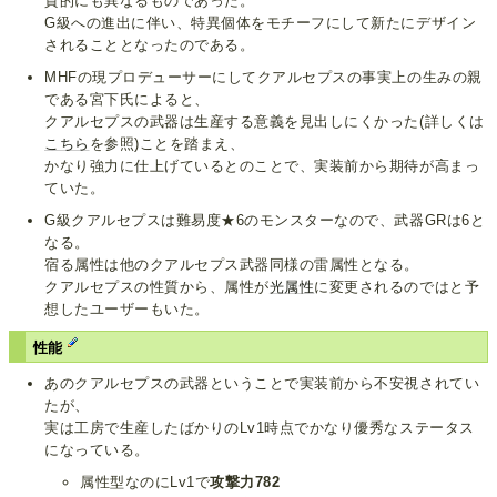
質的にも異なるものであった。
G級への進出に伴い、特異個体をモチーフにして新たにデザイン
されることとなったのである。
MHFの現プロデューサーにしてクアルセプスの事実上の生みの親
である宮下氏によると、
クアルセプスの武器は生産する意義を見出しにくかった(詳しくは
こちら
を参照)ことを踏まえ、
かなり強力に仕上げているとのことで、実装前から期待が高まっ
ていた。
G級クアルセプスは難易度★6のモンスターなので、武器GRは6と
なる。
宿る属性は他のクアルセプス武器同様の雷属性となる。
クアルセプスの性質から、属性が
光属性
に変更されるのではと予
想したユーザーもいた。
性能
あのクアルセプスの武器ということで実装前から不安視されてい
たが、
実は工房で生産したばかりのLv1時点でかなり優秀なステータス
になっている。
属性型なのにLv1で
攻撃力782