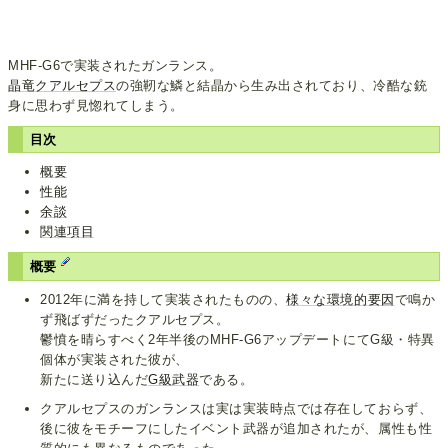
MHF-G6で実装されたガンランス。
晶竜クアルセプス
の強靭な鱗と結晶から生み出されており、冷酷な銃
身に思わず見惚れてしまう。
目次
概要
性能
余談
関連項目
概要
2012年に満を持して実装されたものの、
様々な
環境的
要因
で鳴か
ず飛ばずだったクアルセプス。
鬱憤を晴らすべく2年半後のMHF-G6アップデートにてG級・特異
個体が実装された彼が、
新たに送り込んだ
G級武器
である。
クアルセプスのガンランスは実は実装時点では存在しておらず、
後に彼をモチーフにしたイベント武器が追加されたが、属性も性