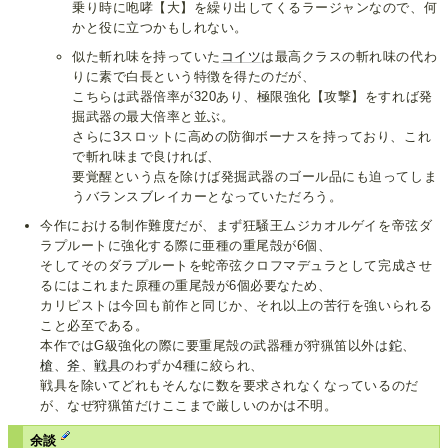
乗り時に咆哮【大】を繰り出してくるラージャンなので、何
かと役に立つかもしれない。
似た斬れ味を持っていた
コイツ
は最高クラスの斬れ味の代わ
りに素で白長という特徴を得たのだが、
こちらは武器倍率が320あり、極限強化【攻撃】をすれば発
掘武器の最大倍率と並ぶ。
さらに3スロットに高めの防御ボーナスを持っており、これ
で斬れ味まで良ければ、
要覚醒という点を除けば発掘武器のゴール品にも迫ってしま
うバランスブレイカーとなっていただろう。
今作における制作難度だが、まず狂騒王ムジカオルゲイを帝弦ダ
ラプルートに強化する際に亜種の重尾殻が6個、
そしてそのダラプルートを蛇帝弦クロフマデュラとして完成させ
るにはこれまた原種の重尾殻が6個必要なため、
カリピストは今回も前作と同じか、それ以上の苦行を強いられる
こと必至である。
本作ではG級強化の際に要重尾殻の武器種が狩猟笛以外は
鉈
、
槍
、
斧
、
戦具
のわずか4種に絞られ、
戦具を除いてどれもそんなに数を要求されなくなっているのだ
が、なぜ狩猟笛だけここまで厳しいのかは不明。
余談