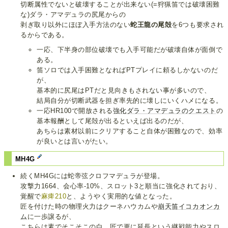
切断属性でないと破壊することが出来ない(=狩猟笛では破壊困難
な)ダラ・アマデュラの尻尾からの
剥ぎ取り以外にほぼ入手方法のない
蛇王龍の尾殻
を6つも要求され
るからである。
一応、下半身の部位破壊でも入手可能だが破壊自体が面倒で
ある。
笛ソロでは入手困難となればPTプレイに頼るしかないのだ
が、
基本的に尻尾はPTだと見向きもされない事が多いので、
結局自分が切断武器を担ぎ率先的に壊しにいくハメになる。
一応HR100で開放される
強化ダラ・アマデュラのクエスト
の
基本報酬として尾殻が出るといえば出るのだが、
あちらは素材以前にクリアすること自体が困難なので、効率
が良いとは言いがたい。
MH4G
続くMH4Gには蛇帝弦クロフマデュラが登場。
攻撃力1664、会心率-10%、スロット3と順当に強化されており、
覚醒で
麻痺210
と、ようやく実用的な値となった。
匠を付けた時の物理火力はクーネハウカムや
崩天笛イコカオンカ
ム
に一歩譲るが、
こちらは素でそこそこの白、匠で更に延長という継戦能力やスロ