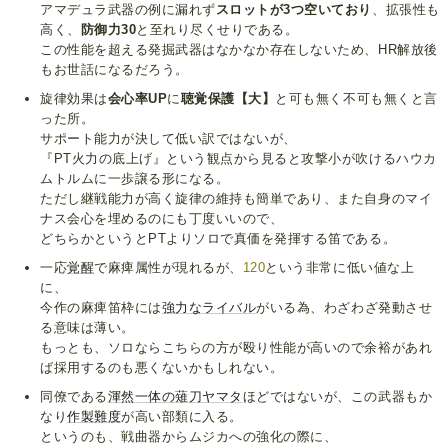
アマデュラ武器の例に漏れず
スロットが3つ空いており
、拡張性も
高く、
防御力30
と至れり尽くせりである。
この性能を超える発掘武器はなかなか存在しないため、HR解放後
もお世話になるだろう。
旋律効果は
会心率UP
に
聴覚保護【大】
と可も無く不可も無くと言
った所。
サポート能力が決して低い訳ではないが、
『PT火力の底上げ』という観点から見ると攻撃小が吹けるハウカ
ムトルムに一歩譲る形になる。
ただし継戦能力が高く旋律の維持も簡単であり、また自身のマイ
ナス会心を埋めるのにも丁度いいので、
どちらかというとPTよりソロで真価を発揮する笛である。
一応
覚醒
で麻痺属性が現れるが、
120
という非常に低い値な上
に、
今作の麻痺笛枠には
強力な
ライバル
がいる為、わざわざ発動させ
る意味は薄い。
もっとも、ソロならこちらの方が殴り性能が高いので余裕があれ
ば採用するのも悪くないかもしれない。
同僚である
渾然一体の薙刀ヤマタ
ほどではないが、この武器もか
なり
作製難度
が高い部類に入る。
というのも、戦曲器からムジカへの強化の際に、