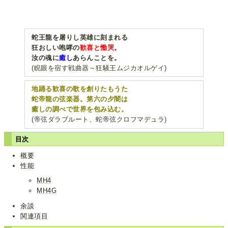
蛇王龍を屠りし英雄に刻まれる
狂おしい咆哮の
歓喜と慟哭
。
汝の魂に
癒し
あらんことを。
(睨眼を宿す戦曲器～狂騒王ムジカオルゲイ)
地踊る歓喜の歌を創りたもうた
蛇帝龍の弦楽器。第六の夕闇は
癒しの調べで世界を包み込む。
(帝弦ダラブルート、蛇帝弦クロフマデュラ)
目次
概要
性能
MH4
MH4G
余談
関連項目