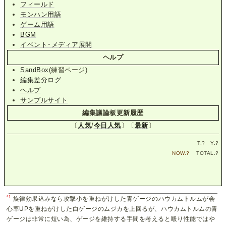
フィールド
モンハン用語
ゲーム用語
BGM
イベント･メディア展開
ヘルプ
SandBox
(練習ページ)
編集差分ログ
ヘルプ
サンプルサイト
編集議論板更新履歴
〔
人気
/
今日人気
〕〔
最新
〕
T.
?
Y.
?
NOW.
?
TOTAL.
?
*1
旋律効果込みなら攻撃小を重ねがけした青ゲージのハウカムトルムが会
心率UPを重ねがけした白ゲージのムジカを上回るが、ハウカムトルムの青
ゲージは非常に短い為、ゲージを維持する手間を考えると殴り性能ではや