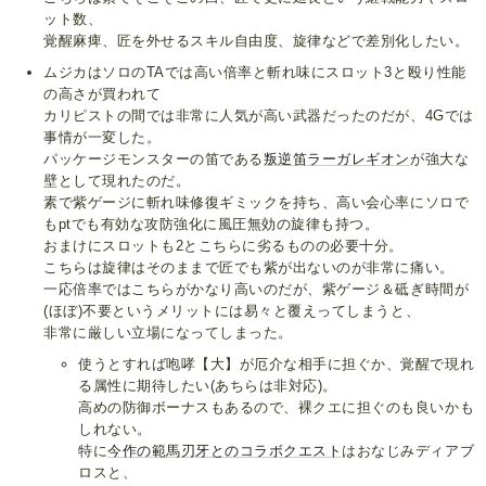
ット数、
覚醒麻痺、匠を外せるスキル自由度、旋律などで差別化したい。
ムジカはソロのTAでは高い倍率と斬れ味にスロット3と殴り性能
の高さが買われて
カリピストの間では非常に人気が高い武器だったのだが、4Gでは
事情が一変した。
パッケージモンスターの笛である
叛逆笛ラーガレギオン
が強大な
壁として現れたのだ。
素で紫ゲージに斬れ味修復ギミックを持ち、高い会心率にソロで
もptでも有効な攻防強化に風圧無効の旋律も持つ。
おまけにスロットも2とこちらに劣るものの必要十分。
こちらは旋律はそのままで匠でも紫が出ないのが非常に痛い。
一応倍率ではこちらがかなり高いのだが、紫ゲージ＆砥ぎ時間が
(ほぼ)不要というメリットには易々と覆えってしまうと、
非常に厳しい立場になってしまった。
使うとすれば咆哮【大】が厄介な相手に担ぐか、覚醒で現れ
る属性に期待したい(あちらは非対応)。
高めの防御ボーナスもあるので、裸クエに担ぐのも良いかも
しれない。
特に
今作の範馬刃牙とのコラボクエスト
はおなじみディアブ
ロスと、