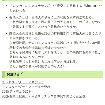
「ムジカ」の由来はラテン語で『音楽』を意味する『Música』だ
と思われる。
有頂天外とは、有頂天のさらに上の状態を表す熟語である。
仏教用語で有頂天は三界の最上位の天を表し、この「外」なので
「天高くまで響く」といった意味合いだろうか。
闘技大会の鎧竜と黒鎧竜討伐の狩猟笛部門に有頂天外に響くムジ
カが抜擢されている。
なぜ闘技場に伝説のモンスターの武器(しかも既に強化済み)が用
意してあるのかは気にしてはいけない。
どちらも発見時に咆哮【大】を使うが、どの装備にも高級耳栓が
発動するものがないので、
聴覚保護【大】を吹けるこれは何かと喜ばれる。
また、笛吹き名人が発動するのも大きい。
関連項目
モンスター/ダラ・アマデュラ
モンスター/ダラ・アマデュラ亜種
武器/アマデュラ武器
武器/凶琴【秋嵐】
- 集会所ラスボス笛仲間で同じく弦楽器。