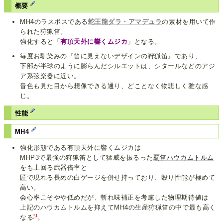
概要
MH4のラスボスである
蛇王龍ダラ・アマデュラ
の素材を用いて作
られた狩猟笛。
強化すると「
有頂天外に響くムジカ
」となる。
毎度お馴染みの『笛に見えないデザインの狩猟笛』であり、
下部が半球のように膨らんだシルエットは、シタールなどのアジ
ア系弦楽器に近い。
音色も見た目から想像できる通り、どことなく物悲しく雅な感
じ。
性能
MH4
強化形態である有頂天外に響くムジカは
MHP3で最強の狩猟笛として猛威を振るった
覇笛ハウカムトルム
をも上回る武器倍率と
匠
で現れる長めの白ゲージを併せ持っており、殴り性能が極めて
高い。
会心率こそやや低めだが、斬れ味補正を考慮した物理期待値は
上記のハウカムトルムを抑えてMH4の生産狩猟笛の中で最も高く
*1
なる
。