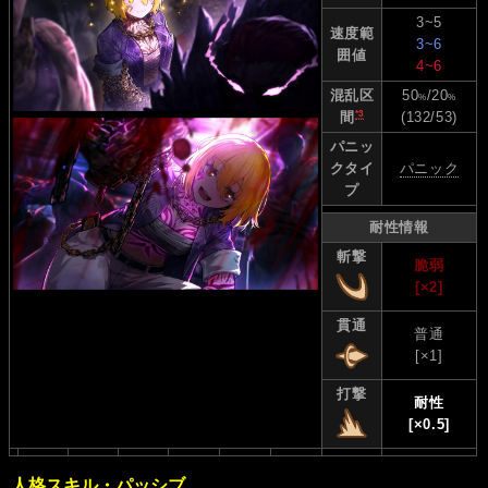
3~5
速度範
3~6
囲値
4~6
混乱区
50
/20
%
%
*3
(132/53)
間
パニッ
クタイ
パニック
プ
耐性情報
斬撃
脆弱
[×2]
貫通
普通
[×1]
打撃
耐性
[×0.5]
人格スキル・パッシブ