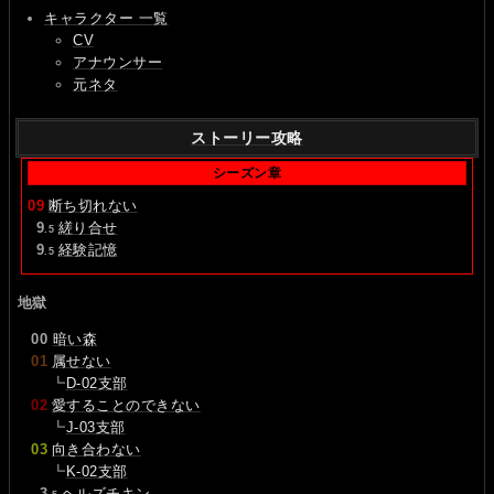
キャラクター 一覧
CV
アナウンサー
元ネタ
ストーリー攻略
シーズン章
09
断ち切れない
0
9
縒り合せ
.5
0
9
経験記憶
.5
地獄
00
暗い森
01
属せない
┗
D-02支部
02
愛することのできない
┗
J-03支部
03
向き合わない
┗
K-02支部
0
3
ヘルズチキン