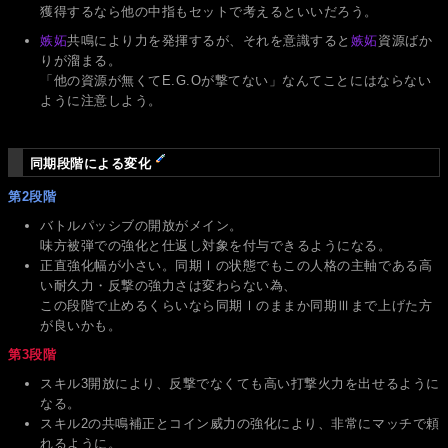
獲得するなら他の中指もセットで考えるといいだろう。
嫉妬
共鳴により力を発揮するが、それを意識すると
嫉妬
資源ばか
りが溜まる。
「他の資源が無くてE.G.Oが撃てない」なんてことにはならない
ように注意しよう。
同期段階による変化
第2段階
バトルパッシブの開放がメイン。
味方被弾での強化と仕返し対象を付与できるようになる。
正直強化幅が小さい。同期Ⅰの状態でもこの人格の主軸である高
い耐久力・反撃の強力さは変わらない為、
この段階で止めるくらいなら同期Ⅰのままか同期Ⅲまで上げた方
が良いかも。
第3段階
スキル3開放により、反撃でなくても高い打撃火力を出せるように
なる。
スキル2の共鳴補正とコイン威力の強化により、非常にマッチで頼
れるように。