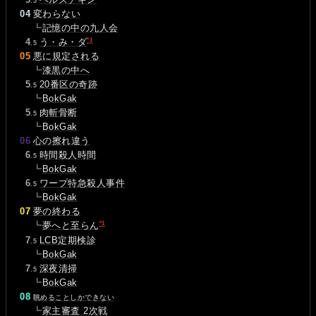
.5
04
変わらない
┗
記憶の中の九人会
*1
0
4
う・み・ダ
.5
05
悪に規定される
┗
漆黒の中へ
0
5
20番区の奇跡
.5
┗
BokGak
0
5
肉斬骨断
.5
┗
BokGak
06
心の擦れ違う
0
6
時間殺人時間
.5
┗
BokGak
0
6
ワープ特急殺人事件
.5
┗
BokGak
07
夢の終わる
*1
┗
夢へと至らん
0
7
LCB定期検診
.5
┗
BokGak
0
7
深夜清掃
.5
┗
BokGak
08
眺めることしかできない
┗
家主審査 2次戦