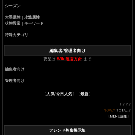
シーズン
大罪属性 | 攻撃属性
状態異常 | キーワード
特殊カテゴリ
編集者/管理者向け
要望は
Wiki運営方針
まで
編集者向け
管理者向け
〔
人気
/
今日人気
〕〔
最新
〕
T.
?
Y.
?
NOW.
?
TOTAL.
?
〔
MENU編集
〕
フレンド募集掲示板