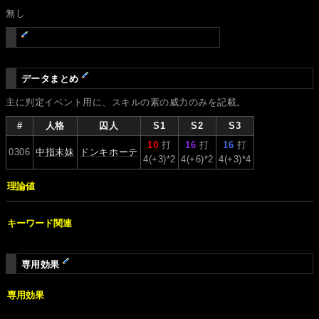
無し
データまとめ
主に判定イベント用に、スキルの素の威力のみを記載。
#
人格
囚人
S1
S2
S3
10
打
16
打
16
打
0306
中指末妹
ドンキホーテ
4(+3)*2
4(+6)*2
4(+3)*4
理論値
キーワード関連
専用効果
専用効果