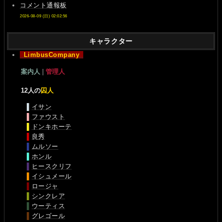
コメント通報板
2026-08-09 (日) 02:02:56
キャラクター
LimbusCompany
案内人
|
管理人
12人の
囚人
▌
イサン
▌
ファウスト
▌
ドンキホーテ
▌
良秀
▌
ムルソー
▌
ホンル
▌
ヒースクリフ
▌
イシュメール
▌
ロージャ
▌
シンクレア
▌
ウーティス
▌
グレゴール