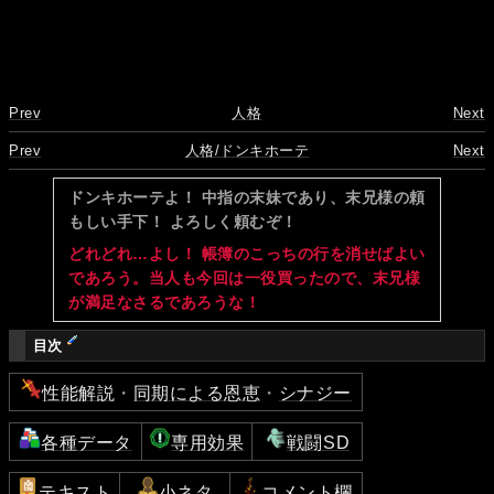
Prev
人格
Next
Prev
人格/ドンキホーテ
Next
ドンキホーテよ！ 中指の末妹であり、末兄様の頼
もしい手下！ よろしく頼むぞ！
どれどれ…よし！ 帳簿のこっちの行を消せばよい
であろう。当人も今回は一役買ったので、末兄様
が満足なさるであろうな！
目次
性能解説
・
同期による恩恵
・
シナジー
各種データ
専用効果
戦闘SD
テキスト
小ネタ
コメント欄