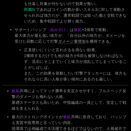
も仕返し対象が付かないので効果が無い。
同期Ⅳ
であればコインの数が多いスキル3に対して発動さ
せられれば強力だが、通常戦闘では狙った敵と交戦できな
いため、集中戦闘でより輝く能力。
サポートパッシブ
〈組み分け〉
は
嫉妬
×3保有で発動。
最大体力が最も低い味方が、「自分以外の味方が」ダメージを
受けた回数に応じて打撃
ダメージ量増加
を獲得できる。
正直使いにくいと言わざるを得ない効果。
1獲得するだけでも他の味方が6回も被弾しなければなら
ず、流石にそこまでいくと味方が混乱してしまっているこ
とがしばしば。
また、この効果を発動したい打撃アタッカーには、体力も
それなりに高い人格が多い傾向にあるのも厳しい。
嫉妬
共鳴によってマッチ勝率を安定させやすく、フルスペック反
撃のダメージも侮れない人格。
基礎ステータスも高いため、中指編成の一員として、安定して戦
線を支えられる。
最大のストロングポイントが
嫉妬
共鳴に依存しており、パッシブ
も実質中指専用と言っていい内容。
現環境では他編成で大活躍できるほどではないので、人格破片で