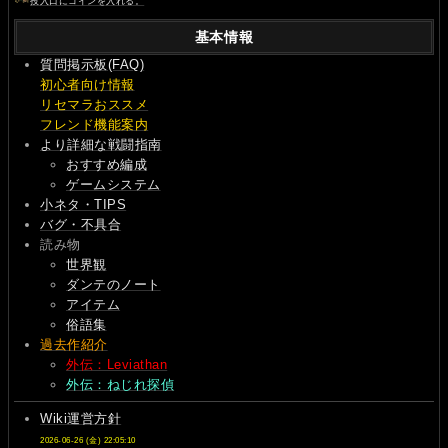
投入口にコインを入れる。
基本情報
質問掲示板(FAQ)
初心者向け情報
リセマラおススメ
フレンド機能案内
より詳細な戦闘指南
おすすめ編成
ゲームシステム
小ネタ・TIPS
バグ・不具合
読み物
世界観
ダンテのノート
アイテム
俗語集
過去作紹介
外伝：Leviathan
外伝：ねじれ探偵
Wiki運営方針
2026-06-26 (金) 22:05:10