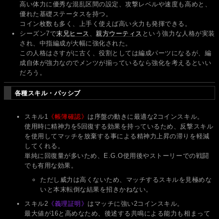
高い体力に優秀な混乱区間の設定、攻撃レベルや速度も高めと、
優れた基礎ステータスを持つ。
コイン枚数も多く、上手く使えば高い火力も発揮できる。
シーズン7で
末兄ヒース
、
親方ウーティス
という強力な人格が実装
され、中指編成が大幅に強化された。
この人格はさすがに古く、役割としては編成パーツになるが、編
成自体が強力なのでメンツが揃っているなら強化を考えるといい
だろう。
各種スキル・パッシブ
スキル1
《帳簿確認》
は序盤の動きに最適な2コインスキル。
使用時に精神力を5回復する効果を持っているため、反撃スキル
を使用してマッチを放棄する事による精神力上昇の滞りを軽減
してくれる。
単純に回復量が多いため、E.G.O使用後やストーリーでの戦闘
でも有用な効果。
ただし威力は高くないため、マッチするスキルを見極めな
いと本末転倒な結果を招きかねない。
スキル2
《義理証明》
はマッチに強い2コインスキル。
最大値が16と高めなため、後述する共鳴による能力も相まって