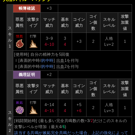
帳簿確認
×3
コイ
攻撃
罪悪
攻撃タ
マッチ
基本
コイン
スキル
ン個
加重
属性
イプ
威力
威力
威力
レベル
ス
数
値
キ
憤怒
打撃
3~9
3
人格
ル
+3
2
1
4~10
4
Lv+2
1
[使用時] 自分の精神力を5回復
Ⅰ[表面的中時/
的中時
]
出血
1を付与
Ⅱ[表面的中時/
的中時
]
出血
2を付与
義理証明
×2
コイ
攻撃
罪悪
攻撃タ
マッチ
基本
コイン
スキル
ン個
加重
属性
イプ
威力
威力
威力
レベル
数
値
嫉妬
打撃
4~14
4
+5
人格
2
1
4~16
4
+6
Lv+3
ス
キ
[戦闘開始時] (最も多い完全共鳴数の数÷3/
2
)だけこのスキルの
ル
攻撃レベルが増加（最大4/
6
)
2
該当する共鳴が嫉妬完全共鳴だった場合、上記の強化によって