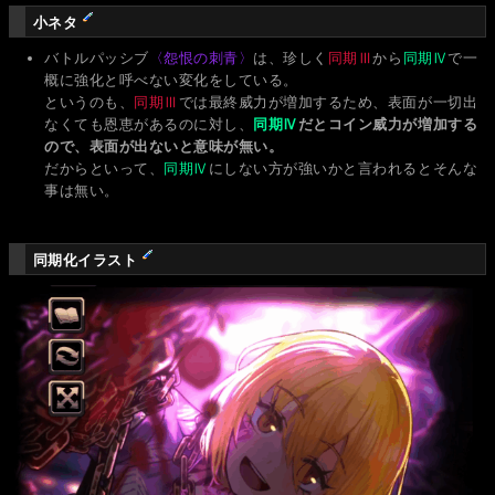
小ネタ
バトルパッシブ
〈怨恨の刺青〉
は、珍しく
同期Ⅲ
から
同期Ⅳ
で一
概に強化と呼べない変化をしている。
というのも、
同期Ⅲ
では最終威力が増加するため、表面が一切出
なくても恩恵があるのに対し、
同期Ⅳ
だとコイン威力が増加する
ので、表面が出ないと意味が無い。
だからといって、
同期Ⅳ
にしない方が強いかと言われるとそんな
事は無い。
同期化イラスト