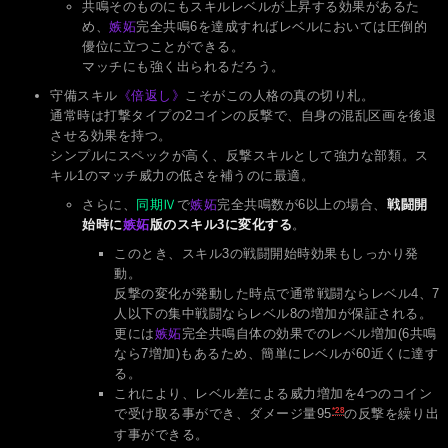
共鳴そのものにもスキルレベルが上昇する効果があるた
め、
嫉妬
完全共鳴6を達成すればレベルにおいては圧倒的
優位に立つことができる。
マッチにも強く出られるだろう。
守備スキル
《倍返し》
こそがこの人格の真の切り札。
通常時は打撃タイプの2コインの反撃で、自身の混乱区画を後退
させる効果を持つ。
シンプルにスペックが高く、反撃スキルとして強力な部類。ス
キル1のマッチ威力の低さを補うのに最適。
さらに、
同期Ⅳ
で
嫉妬
完全共鳴数が6以上の場合、
戦闘開
始時に
嫉妬
版のスキル3に変化する
。
このとき、スキル3の戦闘開始時効果もしっかり発
動。
反撃の変化が発動した時点で通常戦闘ならレベル4、7
人以下の集中戦闘ならレベル8の増加が保証される。
更には
嫉妬
完全共鳴自体の効果でのレベル増加(6共鳴
なら7増加)もあるため、簡単にレベルが60近くに達す
る。
これにより、レベル差による威力増加を4つのコイン
*28
で受け取る事ができ、ダメージ量95
の反撃を繰り出
す事ができる。