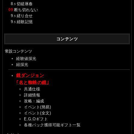
0
8
切磋琢春
.5
09
断ち切れない
0
9
縒り合せ
.5
0
9
経験記憶
.5
コンテンツ
常設コンテンツ
経験値採光
紐採光
鏡ダンジョン
｢名と蜘蛛の鏡｣
共通仕様
詳細情報
攻略・編成
イベント(簡易)
イベント(全文)
E.G.Oギフト
各種パック獲得可能ギフト一覧