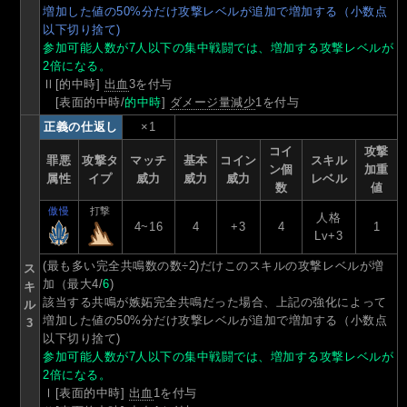
増加した値の50%分だけ攻撃レベルが追加で増加する（小数点
以下切り捨て)
参加可能人数が7人以下の集中戦闘では、増加する攻撃レベルが
2倍になる。
Ⅱ[的中時]
出血
3を付与
[表面的中時/
的中時
]
ダメージ量減少
1を付与
正義の仕返し
×1
コイ
攻撃
罪悪
攻撃タ
マッチ
基本
コイン
スキル
ン個
加重
属性
イプ
威力
威力
威力
レベル
数
値
傲慢
打撃
人格
4~16
4
+3
4
1
Lv+3
(最も多い完全共鳴数の数÷2)だけこのスキルの攻撃レベルが増
ス
加（最大4/
6
)
キ
該当する共鳴が嫉妬完全共鳴だった場合、上記の強化によって
ル
増加した値の50%分だけ攻撃レベルが追加で増加する（小数点
3
以下切り捨て)
参加可能人数が7人以下の集中戦闘では、増加する攻撃レベルが
2倍になる。
Ⅰ[表面的中時]
出血
1を付与