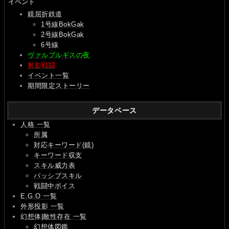
イベント
鏡屈折鉄道
1号線BokGak
2号線BokGak
6号線
ヴァルプルギスの夜
射影戦闘
イベント一覧
期間限定ストーリー
データベース
人格 一覧
所属
対応キーワード(鏡)
キーワード収支
スキル威力表
パッシブスキル
戦闘中ボイス
E.G.O 一覧
外形投影 一覧
幻想体|敵性存在 一覧
幻想体図鑑