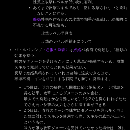
性質上攻撃レベルが低い敵に有利。
あくまで反撃スキルであり、敵に攻撃されないと発動
しないことに注意。
嫉妬
共鳴を作るための攻撃で相手が混乱し、結果的に
不発する可能性も。
攻撃レベル早見表
反撃のレベル差補正について
バトルパッシブ
〈怨恨の刺青〉
は
嫉妬
×4保有で発動し、2種類の
効果を持つ。
味方がダメージを受けることにより恩恵が発動するため、攻撃
スキルで完封していると何も効果が無い。
反撃で嫉妬共鳴を作っていれば自然に達成できるほか、
破壊不能コイン
を相手にする戦闘でも勝手に発動する。
1つ目は、味方の被弾した回数に応じ嫉妬ダメージ増加を
得る効果。攻撃によるダメージのみを含む。
最大での発動はかなり難しいが、1や2でも得られればただ
でさえ高い反撃の火力をさらに増す事ができる。
2つ目は、直前のターンで味方にダメージを最も多く与え
た敵に対してスキルを使用する際、スキルの威力が上がる
というもの。
味方が誰も攻撃ダメージを受けていなかった場合は、誰に