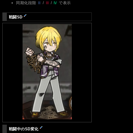
同期化段階
Ⅱ
/
Ⅲ
/
Ⅳ
で表示
戦闘SD
戦闘中のSD変化