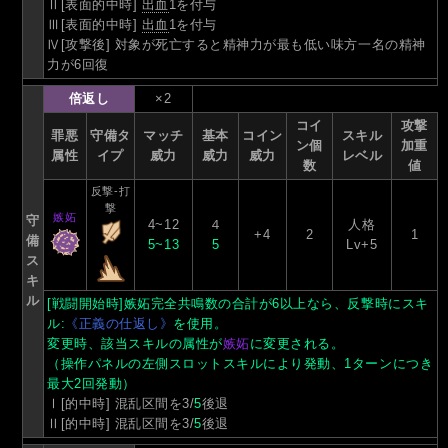
Ⅱ[表面的中時]
出血
1を付与
Ⅲ[表面的中時]
出血
1を付与
Ⅳ[攻撃後] 対象が死亡すると精神力が最も低い味方一名の精神
力が6回復
倍返し
×2
コイ
攻撃
罪悪
守備タ
マッチ
基本
コイン
スキル
ン個
加重
属性
イプ
威力
威力
威力
レベル
数
値
反撃-打
撃
嫉妬
守
4~12
４
人格
+4
2
1
備
5~13
5
Lv+5
ス
キ
ル
[戦闘開始時]嫉妬完全共鳴数の合計が6以上なら、反撃時にスキ
ル:
《正義の仕返し》
を使用。
変更時、該当スキルの属性が
嫉妬
に変更される。
（操作パネルの左側スロットスキルにより発動、1ターンにつき
最大2回発動）
Ⅰ[的中時] 混乱区間を3/
5
後退
Ⅱ[的中時] 混乱区間を3/
5
後退