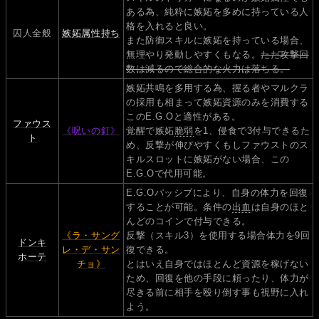
ある為、純粋に嫉妬を多めに持っている人
格を入れると良い。
囚人全般
嫉妬属性持ち
また防御スキルに嫉妬を持っている場合、
無理やり発動しやすくもなる。
ただ攻撃回
数は減るので総合的な火力は落ちる。
嫉妬共鳴を多用する為、握る者やマルクラ
の採用も相まって嫉妬資源のみを消費する
このE.G.Oと適性がある。
ファウス
《呪いの釘》
覚醒で嫉妬
脆弱
を1、侵食で3付与できるた
ト
め、反撃が伸びやすくもしファウストのス
キルスロットに嫉妬がない場合、この
E.G.Oで代用可能。
E.G.Oパッシブにより、自身の体力を回復
することが可能。条件の
出血
は自身のほと
んどのコインで付与できる。
《ラ・サング
反撃（スキル3）を使用する場合体力を9回
ドンキ
レ・デ・サン
復できる。
ホーテ
チョ》
とはいえ自身ではほとんど資源を稼げない
ため、回復を他の手段に頼ったり、体力が
尽きる前に相手を殴り倒す事も視野に入れ
よう。