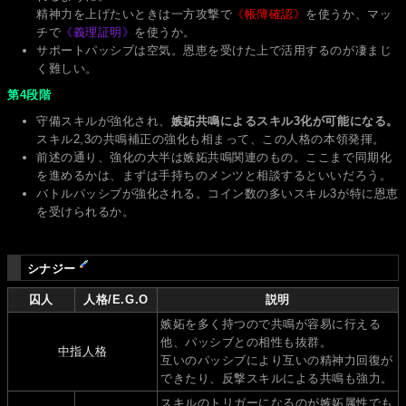
精神力を上げたいときは一方攻撃で
《帳簿確認》
を使うか、マッ
チで
《義理証明》
を使うか。
サポートパッシブは空気。恩恵を受けた上で活用するのが凄まじ
く難しい。
第4段階
守備スキルが強化され、
嫉妬共鳴によるスキル3化が可能になる。
スキル2,3の共鳴補正の強化も相まって、この人格の本領発揮。
前述の通り、強化の大半は嫉妬共鳴関連のもの。ここまで同期化
を進めるかは、まずは手持ちのメンツと相談するといいだろう。
バトルパッシブが強化される。コイン数の多いスキル3が特に恩恵
を受けられるか。
シナジー
囚人
人格/E.G.O
説明
嫉妬を多く持つので共鳴が容易に行える
他、パッシブとの相性も抜群。
中指人格
互いのパッシブにより互いの精神力回復が
できたり、反撃スキルによる共鳴も強力。
スキルのトリガーになるのが嫉妬属性でも