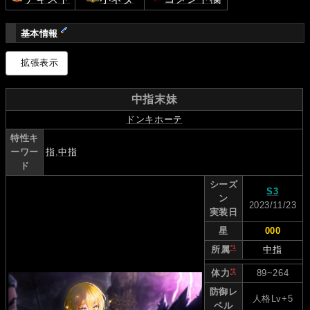
基本情報
拡張表示
中指末妹
ドンキホーテ
特性キ
ーワー
指
,
中指
ド
シーズ
S3
ン
2023/11/23
実装日
星
000
*1
中指
所属
*2
89~264
体力
防御レ
人格Lv+5
ベル