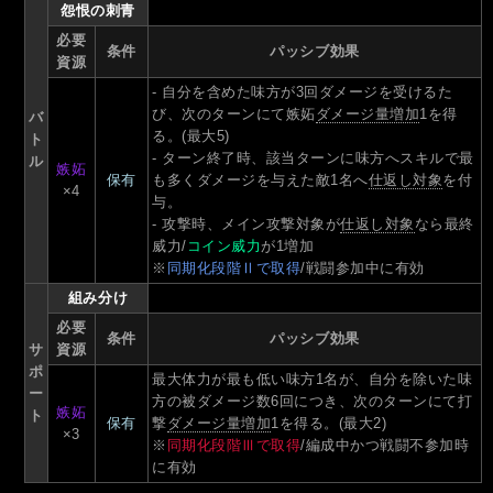
怨恨の刺青
必要
条件
パッシブ効果
資源
- 自分を含めた味方が3回ダメージを受けるた
び、次のターンにて嫉妬
ダメージ量増加
1を得
バ
る。(最大5)
ト
- ターン終了時、該当ターンに味方へスキルで最
ル
嫉妬
保有
も多くダメージを与えた敵1名へ
仕返し対象
を付
×4
与。
- 攻撃時、メイン攻撃対象が
仕返し対象
なら最終
威力/
コイン威力
が1増加
※
同期化段階Ⅱで取得
/戦闘参加中に有効
組み分け
必要
条件
パッシブ効果
サ
資源
ポ
最大体力が最も低い味方1名が、自分を除いた味
ー
方の被ダメージ数6回につき、次のターンにて打
嫉妬
ト
保有
撃
ダメージ量増加
1を得る。(最大2)
×3
※
同期化段階Ⅲで取得
/編成中かつ戦闘不参加時
に有効