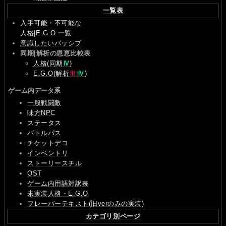
一覧表
入手可能・不可能な
人格|E.G.O 一覧
意識したいパッシブ
同期|解析の恩恵比較表
人格(同期
Ⅳ
)
E.G.O(解析
Ⅲ
|
Ⅳ
)
ゲーム内データ系
一般戦闘敵
味方NPC
ステータス
バトルパス
チケットデコ
インベントリ
ストーリースチル
OST
ゲーム内用語対訳表
未実装人格・E.G.O
フレーバーテキスト(旧verのみの実装)
カテゴリ別ページ