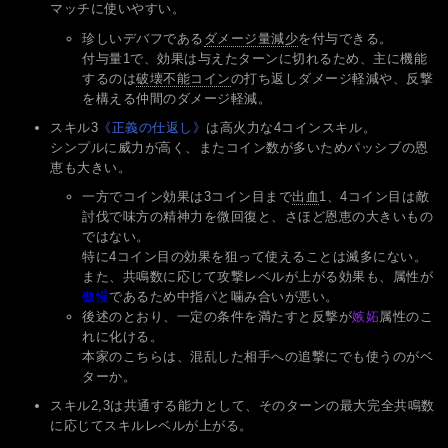
マッチに使いやすい。
珍しいデバフである
ダメージ量減少
を付与できる。
付与量1で、効果は与えたターンに切れるため、主に機能
するのは
破壊不能コイン
の打ち返しダメージ軽減や、反撃
を構える仲間のダメージ軽減。
スキル3
《正義の仕返し》
は高火力な4コインスキル。
シンプルに威力が高く、またコイン数が多いためパッシブの恩
恵も大きい。
一方でコイン効果は3コイン目まで
出血
1、4コイン目は敵
討伐で味方の精神力を微回復と、さほど恩恵の大きいもの
ではない。
特に4コイン目の効果を狙って使えることは滅多にない。
また、共鳴数に応じて攻撃レベルが上がる効果も、属性が
傲慢
であるため中指パと噛み合いが悪い。
後述のとおり、一定の条件を満たすと反撃が
嫉妬
属性のこ
れに化ける。
本家のこちらは、混乱した相手への追撃にでも使うのがベ
ターか。
スキル2,3は共通する能力として、そのターンの最大完全共鳴数
に応じてスキルレベルが上がる。