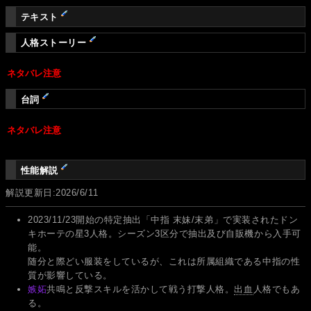
テキスト
人格ストーリー
ネタバレ注意
台詞
ネタバレ注意
性能解説
解説更新日:2026/6/11
2023/11/23開始の特定抽出「中指 末妹/末弟」で実装されたドン
キホーテの星3人格。シーズン3区分で抽出及び自販機から入手可
能。
随分と際どい服装をしているが、これは所属組織である中指の性
質が影響している。
嫉妬
共鳴と反撃スキルを活かして戦う打撃人格。
出血
人格でもあ
る。