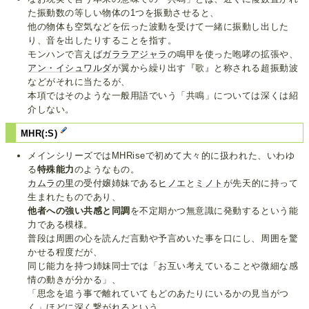
た振動数の等しい物体の1つを振動させると、
他の物体も空気などを伝った波動を受けて一緒に振動し出した
り、音を出したりすることを指す。
モンハンで言えば
ガララアジャラ
の鳴甲を使った咆哮の拡張や、
アン・イシュワルダ
が翼から繰り出す『歌』と称される超振動波
などがそれに当たるが、
本項ではそのような一般用語でいう「共鳴」については深くは紹
介しない。
MHR(:S)
メインシリーズではMHRiseで初めて大々的に扱われた、いわゆ
る
特殊能力
のようなもの。
カムラの里
の受付嬢姉妹である
ヒノエ
と
ミノト
が先天的に持って
生まれたものであり、
他者への強い共感と同調
を不定期かつ無意識に発動するという能
力である模様。
普段は周囲の心を読んだ言動や予言めいた事を口にし、周囲を驚
かせる程度だが、
同じ能力を持つ姉妹同士では「お互い考えていることや微細な感
情の動きが分かる」、
「思念を追う事で離れていてもどのあたりにいるかの見当がつ
く」ほどに深く繋がれるという。