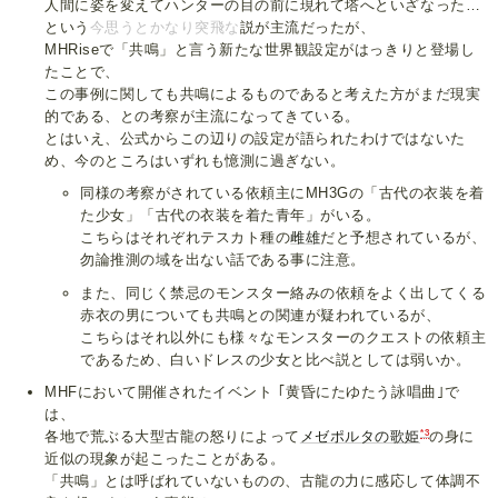
人間に姿を変えてハンターの目の前に現れて塔へといざなった…
という
今思うとかなり突飛な
説が主流だったが、
MHRiseで「共鳴」と言う新たな世界観設定がはっきりと登場し
たことで、
この事例に関しても共鳴によるものであると考えた方がまだ現実
的である、との考察が主流になってきている。
とはいえ、公式からこの辺りの設定が語られたわけではないた
め、今のところはいずれも憶測に過ぎない。
同様の考察がされている依頼主にMH3Gの「古代の衣装を着
た少女」「古代の衣装を着た青年」がいる。
こちらはそれぞれテスカト種の
雌
雄
だと予想されているが、
勿論推測の域を出ない話である事に注意。
また、同じく禁忌のモンスター絡みの依頼をよく出してくる
赤衣の男についても共鳴との関連が疑われているが、
こちらはそれ以外にも様々なモンスターのクエストの依頼主
であるため、白いドレスの少女と比べ説としては弱いか。
MHFにおいて開催されたイベント ｢黄昏にたゆたう詠唱曲｣で
は、
*3
各地で荒ぶる大型古龍の怒りによって
メゼポルタの歌姫
の身に
近似の現象が起こったことがある。
「共鳴」とは呼ばれていないものの、古龍の力に感応して体調不