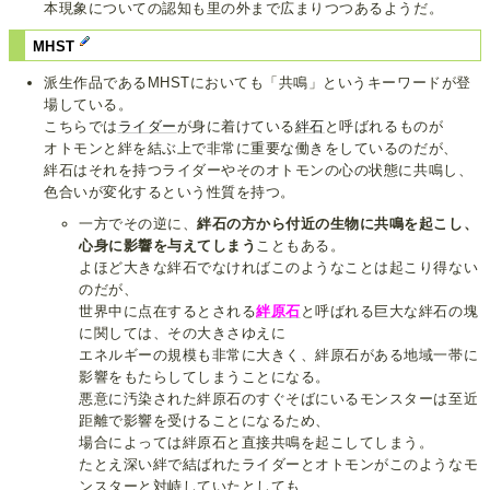
本現象についての認知も里の外まで広まりつつあるようだ。
MHST
派生作品であるMHSTにおいても「共鳴」というキーワードが登
場している。
こちらでは
ライダー
が身に着けている
絆石
と呼ばれるものが
オトモンと絆を結ぶ上で非常に重要な働きをしているのだが、
絆石はそれを持つライダーやそのオトモンの心の状態に共鳴し、
色合いが変化するという性質を持つ。
一方でその逆に、
絆石の方から付近の生物に共鳴を起こし、
心身に影響を与えてしまう
こともある。
よほど大きな絆石でなければこのようなことは起こり得ない
のだが、
世界中に点在するとされる
絆原石
と呼ばれる巨大な絆石の塊
に関しては、その大きさゆえに
エネルギーの規模も非常に大きく、絆原石がある地域一帯に
影響をもたらしてしまうことになる。
悪意に汚染された絆原石のすぐそばにいるモンスターは至近
距離で影響を受けることになるため、
場合によっては絆原石と直接共鳴を起こしてしまう。
たとえ深い絆で結ばれたライダーとオトモンがこのようなモ
ンスターと対峙していたとしても、