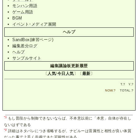
モンハン用語
ゲーム用語
BGM
イベント･メディア展開
ヘルプ
SandBox
(練習ページ)
編集差分ログ
ヘルプ
サンプルサイト
編集議論板更新履歴
〔
人気
/
今日人気
〕〔
最新
〕
T.
?
Y.
?
NOW.
?
TOTAL.
?
*1
もし普段から制御できないならば、不本意以前に「本意」自体が存在し
ないはずである
*2
詳細はネタバレにつき省略するが、ナビルーは雷属性と相性が良い体質
だった事で上手く共鳴できた可能性がある。