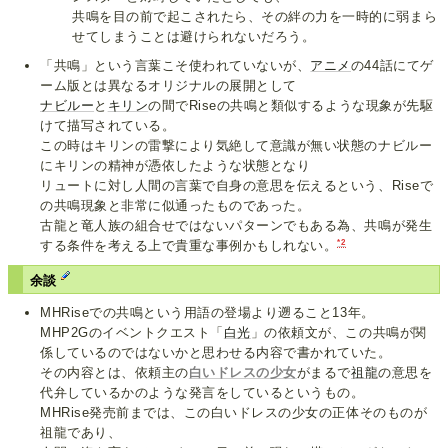
共鳴を目の前で起こされたら、その絆の力を一時的に弱まら
せてしまうことは避けられないだろう。
「共鳴」という言葉こそ使われていないが、
アニメ
の44話にてゲ
ーム版とは異なるオリジナルの展開として
ナビルー
と
キリン
の間でRiseの共鳴と類似するような現象が先駆
けて描写されている。
この時はキリンの雷撃により気絶して意識が無い状態のナビルー
にキリンの精神が憑依したような状態となり
リュートに対し人間の言葉で自身の意思を伝えるという、Riseで
の共鳴現象と非常に似通ったものであった。
古龍と竜人族の組合せではないパターンでもある為、共鳴が発生
*2
する条件を考える上で貴重な事例かもしれない。
余談
MHRiseでの共鳴という用語の登場より遡ること13年。
MHP2Gのイベントクエスト「
白光
」の依頼文が、この共鳴が関
係しているのではないかと思わせる内容で書かれていた。
その内容とは、依頼主の
白いドレスの少女
がまるで
祖龍
の意思を
代弁しているかのような発言をしているというもの。
MHRise発売前までは、この白いドレスの少女の正体そのものが
祖龍であり、