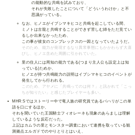
の能動的な共鳴を試みており、
それが失敗したことについて「どういうわけか」と不
思議がっている。
なお、ヒノエがイブシマキヒコと共鳴を起こしている間、
ミノトは古龍と共鳴することができず苦しむ姉をただ見てい
るしか出来なかったため、
この事が彼女のコンプレックスの一因となっていたようだ。
そのため、能力が発現するなり異常事態にもかかわらず大喜
びし、ヒノエ含めた周囲に引かれていた。
里の住人には周知の能力である(つまり主人公も設定上は知
っている)ためか、
ヒノエが持つ共鳴能力の説明はイブシマキヒコのイベントが
発生してから行われる。
このため、アヤメに「共鳴ってのは何？」と訊かれて「こっ
ちが知りたい」と感じたプレイヤーも多い。
MHR:Sではストーリー中で竜人族の研究員であるバハリがこの単
語を口にするほか、
それを聞いていた王国騎士フィオレーネも現象のあらましは理解
しているような反応だった。
上記はカムラの里とモンスター調査において連携を取っている観
測拠点エルガドでのやりとりとはいえ、