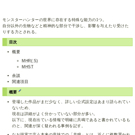
モンスターハンターの世界に存在する特殊な能力の1つ。
自分以外の生物などと精神的な部分で干渉し、影響を与えたり受けた
りする力とされる。
目次
概要
MHR(:S)
MHST
余談
関連項目
概要
登場した作品がまだ少なく、詳しい公式設定はあまり語られてい
ないため、
現在は詳細がよく分かっていない部分が多い。
以下に、現在出ている情報で明確に共鳴であると書かれているも
のと、関連が深く疑われる事例を記す。
なお現実で言う本来の意味での「共鳴」とは、近くに複数置かれ