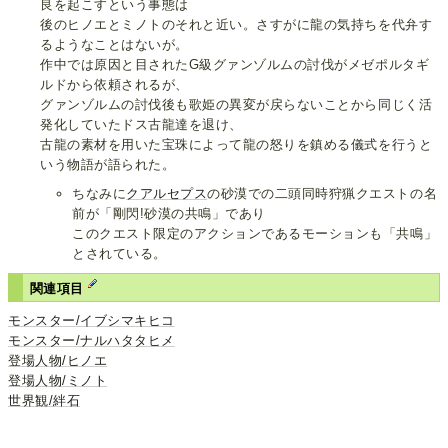
良を起こすという事態は
後のヒノエとミノトのそれと近い。さすがに龍の気持ちを代弁す
るようなことはないが。
作中では原因と目されたG級グァンゾルムの討伐がメゼポルタギ
ルドから依頼されるが、
グァンゾルムの討伐後も歌姫の異変が戻らないことから同じく活
発化していたドス古龍達を退け、
古龍の素材を用いた宝珠によって龍の怒りを鎮める儀式を行うと
いう物語が語られた。
ちなみに
クアルセプス
の砂漠での二頭同時狩猟クエストの名
前が「剛閃!砂漠の共鳴」であり
このクエスト限定のアクションであるモーションも「共鳴」
とされている。
関連項目
モンスター/イブシマキヒコ
モンスター/ナルハタタヒメ
登場人物/ヒノエ
登場人物/ミノト
世界観/絆石