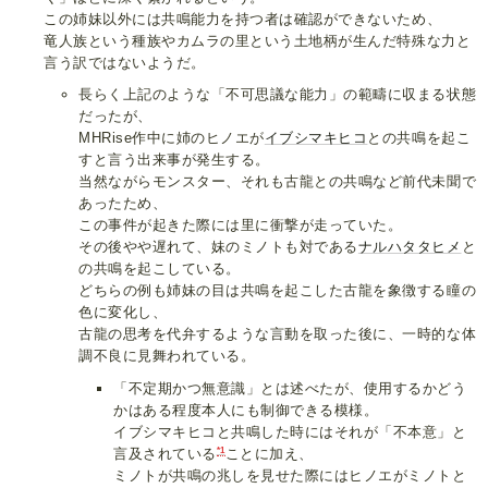
この姉妹以外には共鳴能力を持つ者は確認ができないため、
竜人族という種族やカムラの里という土地柄が生んだ特殊な力と
言う訳ではないようだ。
長らく上記のような「不可思議な能力」の範疇に収まる状態
だったが、
MHRise作中に姉のヒノエが
イブシマキヒコ
との共鳴を起こ
すと言う出来事が発生する。
当然ながらモンスター、それも古龍との共鳴など前代未聞で
あったため、
この事件が起きた際には里に衝撃が走っていた。
その後やや遅れて、妹のミノトも対である
ナルハタタヒメ
と
の共鳴を起こしている。
どちらの例も姉妹の目は共鳴を起こした古龍を象徴する瞳の
色に変化し、
古龍の思考を代弁するような言動を取った後に、一時的な体
調不良に見舞われている。
「不定期かつ無意識」とは述べたが、使用するかどう
かはある程度本人にも制御できる模様。
イブシマキヒコと共鳴した時にはそれが「不本意」と
*1
言及されている
ことに加え、
ミノトが共鳴の兆しを見せた際にはヒノエがミノトと