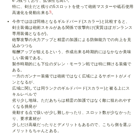
6つ残っており、拡張性も高い。
特に、剣士だと残りの5スロットを使って砲術マスターや砥石使用
*1
高速化を発動出来る
。
今作ではほぼ同格となるギルドバード(スカラー)と比較すると、
剣士装備は砲術スキルがある関係で攻撃向け(実質ほぼガンランス
専用装備となるが)。
砲撃攻撃の火力アップと精霊の加護による防御能力での向上を見
込みつつも
報酬アップが狙えるという、作成出来る時期的にはなかなか美味
しい装備である。
製作時期的にも下位のダレン・モーラン戦では特に輝ける装備で
ある。
一方のガンナー装備では砲術ではなく広域によるサポートがメイ
ンとなるが、
広域に関しては同ランクのギルドバード(スカラー)と被る上にス
キルレベルで
劣り少し地味。ただあちらは精霊の加護ではなく敵に狙われやす
くなる挑発が
発動する点で扱いが少し難しかったり、スロット数が少なかった
り、要求素材が
少しだけ高級だったりとデメリットもあるので、こちら側を選ぶ
メリットもちゃんとある。