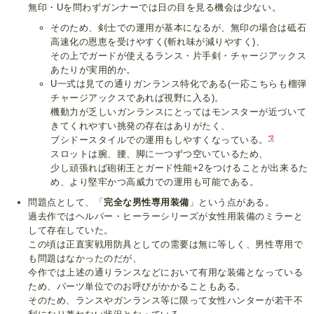
無印・Uを問わずガンナーでは日の目を見る機会は少ない。
そのため、剣士での運用が基本になるが、無印の場合は砥石
高速化の恩恵を受けやすく(斬れ味が減りやすく)、
その上でガードが使えるランス・片手剣・チャージアックス
あたりが実用的か。
U一式は見ての通りガンランス特化である(一応こちらも榴弾
チャージアックスであれば視野に入る)。
機動力が乏しいガンランスにとってはモンスターが近づいて
きてくれやすい挑発の存在はありがたく、
*2
ブシドースタイルでの運用もしやすくなっている。
スロットは腕、腰、脚に一つずつ空いているため、
少し頑張れば砲術王とガード性能+2をつけることが出来るた
め、より堅牢かつ高威力での運用も可能である。
問題点として、「
完全な男性専用装備
」という点がある。
過去作ではヘルパー・ヒーラーシリーズが女性用装備のミラーと
して存在していた。
この頃は正直実戦用防具としての需要は無に等しく、男性専用で
も問題はなかったのだが、
今作では上述の通りランスなどにおいて有用な装備となっている
ため、パーツ単位でのお呼びがかかることもある。
そのため、ランスやガンランス等に限って女性ハンターが若干不