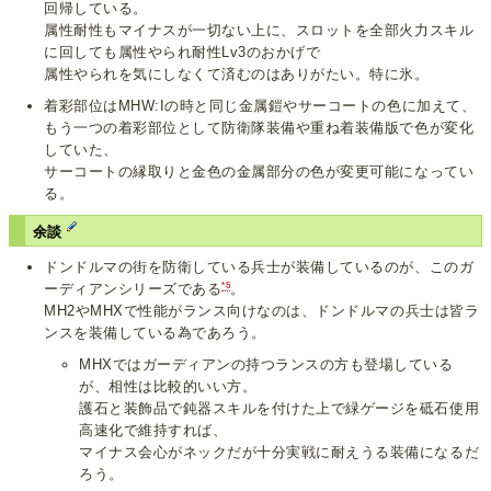
回帰している。
属性耐性もマイナスが一切ない上に、スロットを全部火力スキル
に回しても属性やられ耐性Lv3のおかげで
属性やられを気にしなくて済むのはありがたい。特に氷。
着彩部位はMHW:Iの時と同じ金属鎧やサーコートの色に加えて、
もう一つの着彩部位として防衛隊装備や重ね着装備版で色が変化
していた、
サーコートの縁取りと金色の金属部分の色が変更可能になってい
る。
余談
ドンドルマの街を防衛している兵士が装備しているのが、このガ
*5
ーディアンシリーズである
。
MH2やMHXで性能がランス向けなのは、ドンドルマの兵士は皆ラ
ンスを装備している為であろう。
MHXではガーディアンの持つランスの方も登場している
が、相性は比較的いい方。
護石と装飾品で鈍器スキルを付けた上で緑ゲージを砥石使用
高速化で維持すれば、
マイナス会心がネックだが十分実戦に耐えうる装備になるだ
ろう。