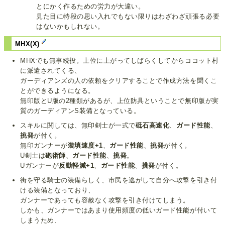
とにかく作るための労力が大違い。
見た目に特段の思い入れでもない限りはわざわざ頑張る必要
はないかもしれない。
MHX(X)
MHXでも無事続投。上位に上がってしばらくしてからココット村
に派遣されてくる、
ガーディアンズの人の依頼をクリアすることで作成方法を聞くこ
とができるようになる。
無印版とU版の2種類があるが、上位防具ということで無印版が実
質のガーディアンS装備となっている。
スキルに関しては、無印剣士が一式で
砥石高速化
、
ガード性能
、
挑発
が付く。
無印ガンナーが
装填速度+1
、
ガード性能
、
挑発
が付く。
U剣士は
砲術師
、
ガード性能
、
挑発
。
Uガンナーが
反動軽減+1
、
ガード性能
、
挑発
が付く。
街を守る騎士の装備らしく、市民を逃がして自分へ攻撃を引き付
ける装備となっており、
ガンナーであっても容赦なく攻撃を引き付けてしまう。
しかも、ガンナーではあまり使用頻度の低いガード性能が付いて
しまうため、