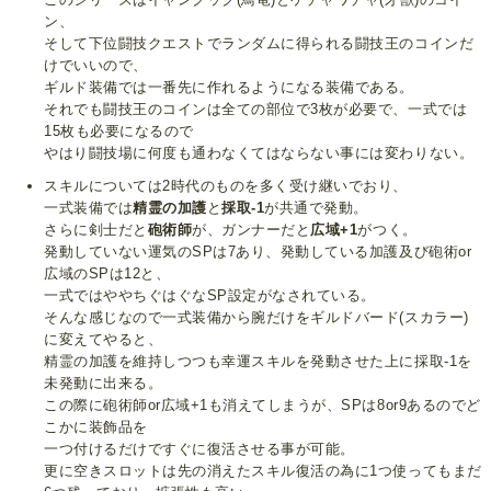
ン、
そして下位闘技クエストでランダムに得られる闘技王のコインだ
けでいいので、
ギルド装備では一番先に作れるようになる装備である。
それでも闘技王のコインは全ての部位で3枚が必要で、一式では
15枚も必要になるので
やはり闘技場に何度も通わなくてはならない事には変わりない。
スキルについては2時代のものを多く受け継いでおり、
一式装備では
精霊の加護
と
採取-1
が共通で発動。
さらに剣士だと
砲術師
が、ガンナーだと
広域+1
がつく。
発動していない運気のSPは7あり、発動している加護及び砲術or
広域のSPは12と、
一式ではややちぐはぐなSP設定がなされている。
そんな感じなので一式装備から腕だけをギルドバード(スカラー)
に変えてやると、
精霊の加護を維持しつつも幸運スキルを発動させた上に採取-1を
未発動に出来る。
この際に砲術師or広域+1も消えてしまうが、SPは8or9あるのでど
こかに装飾品を
一つ付けるだけですぐに復活させる事が可能。
更に空きスロットは先の消えたスキル復活の為に1つ使ってもまだ