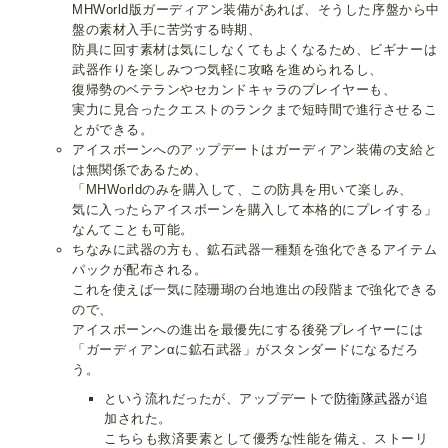
MHWorld版ガーディアン装備があれば、そうした序盤から中
盤の素材入手に苦労する時期、
防具に回す素材は気にしなくてもよくなるため、ビギナーは
武器作りを楽しみつつ気軽に攻略を進められるし、
復帰勢のベテランやセカンドキャラのプレイヤーも、
実力に見合ったクエストのランクまで短時間で進行させるこ
とができる。
アイスボーンへのアップデートはガーディアン装備の支給と
は無関係であるため、
「MHWorldのみを購入して、この防具を用いて楽しみ、
気に入ったらアイスボーンを購入して本格的にプレイする」
なんてことも可能。
ちなみに武器の方も、鉱石武器一種類を強化できるアイテム
パックが配布される。
これを使えば一気に陸珊瑚の台地進出の段階まで強化できる
ので、
アイスボーンへの進出を最優先にする後発プレイヤーには
「ガーディアンαに鉱石武器」がスタンダードになるだろ
う。
という流れだったが、アップデートで
防衛隊武器
が追
加された。
こちらも救済要素として優秀な性能を備え、ストーリ