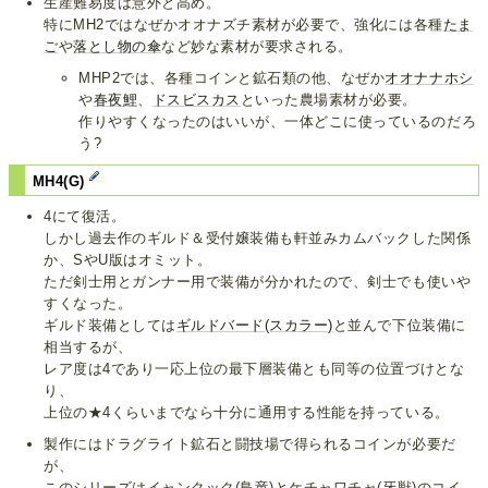
生産難易度は意外と高め。
特にMH2ではなぜかオオナズチ素材が必要で、強化には各種
たま
ご
や
落とし物の傘
など妙な素材が要求される。
MHP2では、各種コインと鉱石類の他、なぜか
オオナナホシ
や
春夜鯉
、
ドスビスカス
といった農場素材が必要。
作りやすくなったのはいいが、一体どこに使っているのだろ
う?
MH4(G)
4にて復活。
しかし過去作のギルド＆受付嬢装備も軒並みカムバックした関係
か、SやU版はオミット。
ただ剣士用とガンナー用で装備が分かれたので、剣士でも使いや
すくなった。
ギルド装備としては
ギルドバード(スカラー)
と並んで下位装備に
相当するが、
レア度は4であり一応上位の最下層装備とも同等の位置づけとな
り、
上位の★4くらいまでなら十分に通用する性能を持っている。
製作にはドラグライト鉱石と闘技場で得られるコインが必要だ
が、
このシリーズはイャンクック(鳥竜)とケチャワチャ(牙獣)のコイ