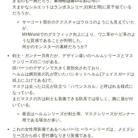
きるのも一興だろう。
実用性は置いておこう。
大まかなシルエットは
ランポスシリーズ
(剣士用)に若干似ている
だろうか。
サーコート部分のテクスチャはウロコのようにも見えていた
が、
MHWorldでのグラフィック向上により、ワニ革やヘビ革のよ
うな質感であることが判明した。
何かのモンスターの素材だろうか?
剣士・ガンナー共有だが、デザイン違いのヘルムシリーズとマス
クシリーズの二つがある。
頭パーツのデザインで大きく差別化されており、
ヘルムは網目状の孔が空いたバシネットヘルム(フェイスガードは
頭上に上げてある)で、
マスクは尖った口元が目立つ「ハウンスカル」と呼ばれる様式に
なっている。
またマスクの方は剣士も装備できる防具では珍しく、腕に盾が付
いている。
最近はヘルムシリーズが剣士用、マスクシリーズがガンナー
用である場合が多い。
これの女性用装備であるヘルパー/ヒーラーシリーズは、
メイドシ
リーズ
から続く受付嬢なりきり装備である。