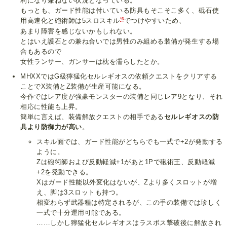
利になり兼ねない状況となっている。
もっとも、ガード性能は付いている防具もそこそこ多く、砥石使
*3
用高速化と砲術師は5スロスキル
でつけやすいため、
あまり障害を感じないかもしれない。
とはいえ護石との兼ね合いでは男性のみ組める装備が発生する場
合もあるので
女性ランサー、ガンサーは枕を濡らしたとか。
MHXXではG級獰猛化セルレギオスの依頼クエストをクリアする
ことでX装備とZ装備が生産可能になる。
今作ではレア度が強豪モンスターの装備と同じレア9となり、それ
相応に性能も上昇。
簡単に言えば、装備解放クエストの相手である
セルレギオスの防
具より防御力が高い
。
スキル面では、ガード性能がどちらでも一式で+2が発動する
ように。
Zは砲術師および反動軽減+1があと1Pで砲術王、反動軽減
+2を発動できる。
Xはガード性能以外変化はないが、Zより多くスロットが増
え、脚は3スロットも持つ。
相変わらず武器種は特定されるが、この手の装備では珍しく
一式で十分運用可能である。
……しかし獰猛化セルレギオスはラスボス撃破後に解放され