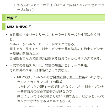
ちなみにスカートの下はズロースである(ヘルパーUとヒーラ
ーUは除く)。
性能
MH2~MHP2G
女性用のヘルパーシリーズ、ヒーラーシリーズと性能は全く同
じ。
ヘルパーがヘルム、ヒーラーがマスクである。
頑丈そうに見えるが、剣士・ガンナー共有防具のお約束でガンナ
ー準拠の防御力な上、
全耐性ゼロなので防御力は数ある防具でもかなり下の方である。
一式での発動スキルは、
精霊の加護
が全シリーズ共通。
それ以外のスキルは作品によって異なる。
MH2では、ヘルムの方は
自動防御
と
ガード性能
のSPが付く
ランス・ガンランス向けの構成。
しかしどちらのSPも一式で
5
しかなく、しかも剣士・ガンナ
ー共有防具の宿命で防御力が紙なので
剣士にとっては不安極まりない代物である。だからといって
ガンナーが活かせるスキルでもないし…。