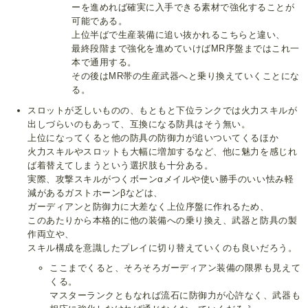
ーを進めれば確実に入手できる素材で強化することが
可能である。
上位半ばで生産装備に追い抜かれるこちらと違い、
最終段階まで強化を進めていけばMR序盤まではこれ一
本で通用する。
その後はMR帯の生産武器へと乗り換えていくことにな
る。
スロットが乏しいものの、もともと下位ランクでは火力スキルが
出しづらいのもあって、互換になる防具はそう無い。
上位になってくると他の防具の防御力が追いついてくるほか
火力スキルやスロットも大幅に増加するなど、他に魅力を感じれ
ば着替えてしまうという選択肢も十分ある。
実際、攻撃スキルがつくボーンαメイルや使い勝手のいい怯み軽
減があるガストホーンβなどは、
ガーディアンと防御力に大差なく上位序盤に作れるため、
このあたりから本格的に他の装備への乗り換え、武器と防具の製
作両立や、
スキル構成を意識したプレイに切り替えていくのも良いだろう。
ここまでくると、そろそろガーディアン装備の限界も見えて
くる。
マスターランクともなれば流石に防御力が心許なく、武器も