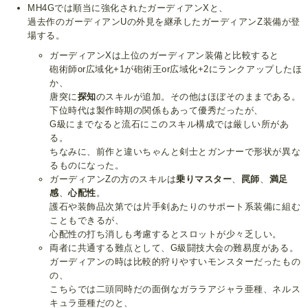
MH4Gでは順当に強化されたガーディアンXと、
過去作のガーディアンUの外見を継承したガーディアンZ装備が登
場する。
ガーディアンXは上位のガーディアン装備と比較すると
砲術師or広域化+1が砲術王or広域化+2にランクアップしたほ
か、
唐突に
探知
のスキルが追加。その他はほぼそのままである。
下位時代は製作時期の関係もあって優秀だったが、
G級にまでなると流石にこのスキル構成では厳しい所があ
る。
ちなみに、前作と違いちゃんと剣士とガンナーで形状が異な
るものになった。
ガーディアンZの方のスキルは
乗りマスター
、
罠師
、
満足
感
、
心配性
。
護石や装飾品次第では片手剣あたりのサポート系装備に組む
こともできるが、
心配性の打ち消しも考慮するとスロットが少々乏しい。
両者に共通する難点として、G級闘技大会の難易度がある。
ガーディアンの時は比較的狩りやすいモンスターだったもの
の、
こちらでは二頭同時だの面倒なガララアジャラ亜種、ネルス
キュラ亜種だのと、