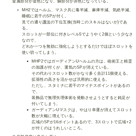
金属部分が金色になり、鱗部分が赤色になっている。
MH2ではヘルム、マスク共に毒半減、麻痺半減、気絶半減、
睡眠に若干のSPが付く。
見ての通り
護法
の下位互換(当時このスキルはないが)であ
る。
スロットが一部位に付きレベル5でようやく2個という少なさ
なので、
どれか一つを無効に強化しようとするだけでほぼスロットを
使い切ってしまう。
MHP2ではガーディアンUヘルムの方は、砲術王と精霊
の加護が付くが、運気のSPが消えている。
その代わりスロット数がかなり多く合計11個使える。
拡張性の高さを活かせば汎用的に使える。
ただし、スタミナに若干のマイナスポイントがあるの
で、
装飾品で無理矢理体術を発動させようとすると鈍足が
付いてしまう。
ガーディアンUマスクは、やはり幸運が消えてスロット
数が大幅に増えている。
広域のSPが16ポイントあるので、3スロットで広域+2
が付くのはうれしいところ。