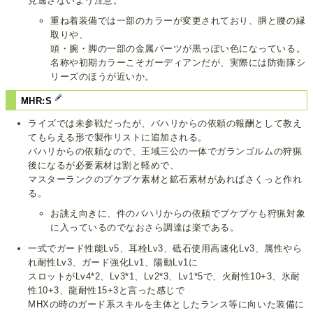
見逃さないよう注意。
重ね着装備では一部のカラーが変更されており、胴と腰の縁
取りや、
頭・腕・脚の一部の金属パーツが黒っぽい色になっている。
名称や初期カラーこそガーディアンだが、実際には防衛隊シ
リーズのほうが近いか。
MHR:S
ライズでは未参戦だったが、バハリからの依頼の報酬として教え
てもらえる形で製作リストに追加される。
バハリからの依頼なので、王域三公の一体でガランゴルムの狩猟
後になるが必要素材は割と軽めで、
マスターランクのプケプケ素材と鉱石素材があればさくっと作れ
る。
お誂え向きに、件のバハリからの依頼でプケプケも狩猟対象
に入っているのでなおさら調達は楽である。
一式でガード性能Lv5、耳栓Lv3、砥石使用高速化Lv3、属性やら
れ耐性Lv3、ガード強化Lv1、陽動Lv1に
スロットがLv4*2、Lv3*1、Lv2*3、Lv1*5で、火耐性10+3、氷耐
性10+3、龍耐性15+3と言った感じで
MHXの時のガード系スキルを主体としたランス等に向いた装備に