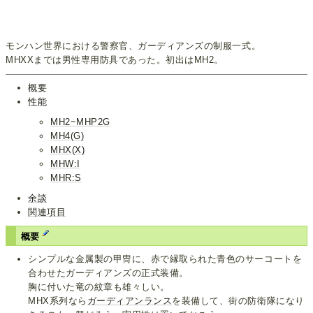
モンハン世界における警察官、ガーディアンズの制服一式。
MHXXまでは男性専用防具であった。初出はMH2。
概要
性能
MH2~MHP2G
MH4(G)
MHX(X)
MHW:I
MHR:S
余談
関連項目
概要
シンプルな金属製の甲冑に、赤で縁取られた青色のサーコートを
合わせたガーディアンズの正式装備。
胸に付いた竜の紋章も雄々しい。
MHX系列なら
ガーディアンランス
を装備して、街の防衛隊になり