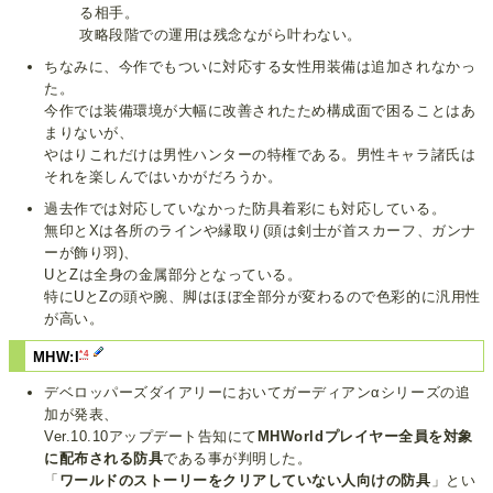
る相手。
攻略段階での運用は残念ながら叶わない。
ちなみに、今作でもついに対応する女性用装備は追加されなかっ
た。
今作では装備環境が大幅に改善されたため構成面で困ることはあ
まりないが、
やはりこれだけは男性ハンターの特権である。男性キャラ諸氏は
それを楽しんではいかがだろうか。
過去作では対応していなかった防具着彩にも対応している。
無印とXは各所のラインや縁取り(頭は剣士が首スカーフ、ガンナ
ーが飾り羽)、
UとZは全身の金属部分となっている。
特にUとZの頭や腕、脚はほぼ全部分が変わるので色彩的に汎用性
が高い。
*4
MHW:I
デベロッパーズダイアリーにおいてガーディアンαシリーズの追
加が発表、
Ver.10.10アップデート告知にて
MHWorldプレイヤー全員を対象
に配布される防具
である事が判明した。
「
ワールドのストーリーをクリアしていない人向けの防具
」とい