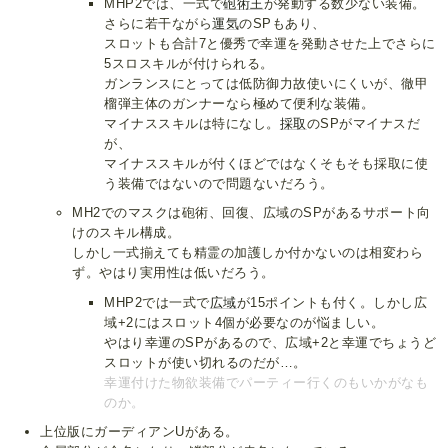
MHP2では、一式で
砲術王
が発動する数少ない装備。
さらに若干ながら
運気
のSPもあり、
スロットも合計7と優秀で幸運を発動させた上でさらに
5スロスキルが付けられる。
ガンランスにとっては低防御力故使いにくいが、徹甲
榴弾主体のガンナーなら極めて便利な装備。
マイナススキルは特になし。
採取
のSPがマイナスだ
が、
マイナススキルが付くほどではなくそもそも採取に使
う装備ではないので問題ないだろう。
MH2でのマスクは砲術、回復、広域のSPがあるサポート向
けのスキル構成。
しかし一式揃えても精霊の加護しか付かないのは相変わら
ず。やはり実用性は低いだろう。
MHP2では一式で
広域
が15ポイントも付く。しかし広
域+2にはスロット4個が必要なのが悩ましい。
やはり幸運のSPがあるので、広域+2と幸運でちょうど
スロットが使い切れるのだが…。
幸運付けた物欲装備でパーティー行くのもいかがなも
のか。
上位版にガーディアンUがある。