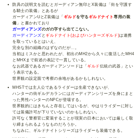
防具の説明文を読むとガーディアン無印とX装備は「街を守護す
る騎士の装備」とあるが
ガーディアンUとZ装備は「
ギルド
を守る
ギルドナイト
専用の装
備
」と書かれており
ガーディアンズ
のガの字すら出てこない。
ガーディアンズ
と
ギルドナイト(およびハンターズギルド)
は連携
を取っているとはいえ、
完全な別の組織のはずなのだが…。
当初はミスかと思われたが、初出のMH2から久々に復活したMH4
とMHXまで前述の表記で一貫している。
なお武器であるガーディアンソードは「
ギルド
伝統の武器」とい
う表示である。
世界観の設定面で考察の余地があるかもしれない。
MHSTでは主人公であるライダーは生産できないが、
ハンターの街ギルデカランにはガーディアンシリーズを身にまと
った男性ハンターのNPCが登場する。
世界観的にはきちんと存在してはいるが、やはりライダーに対し
ては装備許可が下りていないのかもしれない。
許可なく警察官に変装することが現実の日本においては厳しく取
り締まられるようなものだろうか。
ちなみに、ギルドナイトシリーズはライダーも装備できる。