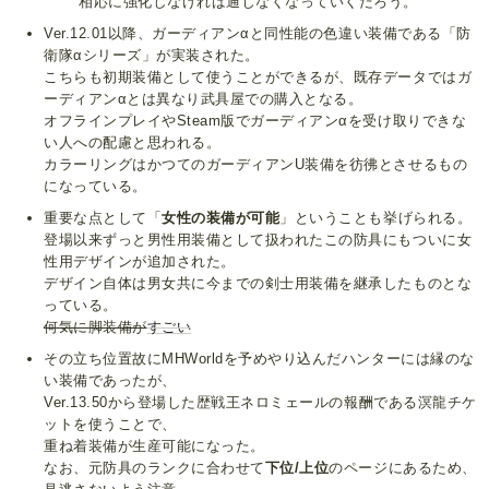
相応に強化しなければ通じなくなっていくだろう。
Ver.12.01以降、ガーディアンαと同性能の色違い装備である「防
衛隊αシリーズ」が実装された。
こちらも初期装備として使うことができるが、既存データではガ
ーディアンαとは異なり武具屋での購入となる。
オフラインプレイやSteam版でガーディアンαを受け取りできな
い人への配慮と思われる。
カラーリングはかつてのガーディアンU装備を彷彿とさせるもの
になっている。
重要な点として「
女性の装備が可能
」ということも挙げられる。
登場以来ずっと男性用装備として扱われたこの防具にもついに女
性用デザインが追加された。
デザイン自体は男女共に今までの剣士用装備を継承したものとな
っている。
何気に脚装備が
すごい
その立ち位置故にMHWorldを予めやり込んだハンターには縁のな
い装備であったが、
Ver.13.50から登場した歴戦王ネロミェールの報酬である溟龍チケ
ットを使うことで、
重ね着装備が生産可能になった。
なお、元防具のランクに合わせて
下位/上位
のページにあるため、