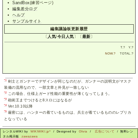
SandBox
(練習ページ)
編集差分ログ
ヘルプ
サンプルサイト
編集議論板更新履歴
〔
人気
/
今日人気
〕〔
最新
〕
T.
?
Y.
?
NOW.
?
TOTAL.
?
*1
剣士とガンナーでデザインが同じなのだが、ガンナーの説明文がマスク
装備の流用なので、一部文章と外見が一致しない
*2
この場合、仕様上ガード性能の重要性が薄くなってしまう。
*3
砲術王までつけると8スロにはなるが
*4
Ver.10.10以降
*5
厳密には、ハンターの着ているものは、兵士が着ているもののレプリカ
となっている
レンタルWIKI by
WIKIWIKI.jp*
/ Designed by
Olivia
/
広告について
/ 無料レン
タル掲示板
zawazawa