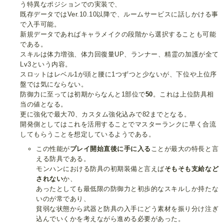
う特異なポジションでの実装で、
既存データではVer.10.10以降で、ルームサービスに話しかける事
で入手可能。
新規データであればキャラメイクの段階から選択することも可能
である。
スキルは体力増強、体力回復量UP、ランナー、精霊の加護が全て
Lv3という内容。
スロットはレベル1が頭と腰に1つずつと少ないが、下位や上位序
盤では気にならない。
防御力に至っては初期からなんと1部位で
50
。これは上位防具相
当の値となる。
更に強化で最大70、カスタム強化込みで82までとなる。
開発側としてはこれを活用することでマスターランクに早く合流
してもらうことを想定しているようである。
この性能が
プレイ開始直後に手に入る
ことが最大の特長と言
える防具である。
モンハンにおける防具の初期装備と言えば
そもそも支給など
されない
か、
あったとしても最低限の防御力と初歩的なスキルしか持たな
いのが常であり、
貧弱な状態から武器と防具の入手にどう素材を振り分け注ぎ
込んでいくかを考えながら進める必要があった。