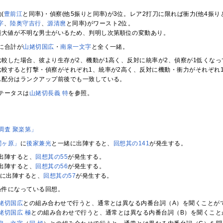
(
豊前江
と同率)・偵察(他5振りと同率)が3位。レア2打刀に限れば衝力(他4振り
字
、
陸奥守吉行
、
源清麿
と同率)がワースト2位。
最大値が不明な男士がいるため、判明し次第順位の変動あり。
に合計が
山姥切国広
・
南泉一文字
と全く一緒。
比較した場合、彼より生存が2、機動が1高く、反対に統率が2、偵察が1低くなっ
比較すると打撃・偵察がそれぞれ1、統率が2高く、反対に機動・衝力がそれぞれ
ス配分はランクアップ前後でも一致している。
テータスは
山姥切長義 特
を参照。
調査 聚楽第」
関ヶ原」
に
後家兼光
と一緒に出陣すると、
回想其の141
が発生する。
出陣すると、
回想其の55
が発生する。
出陣すると、
回想其の56
が発生する。
に出陣すると、
回想其の57
が発生する。
条件になっている回想。
姥切国広
との組み合わせで行うと、通常とは異なる内番台詞（A）を聞くことが
姥切国広 極
との組み合わせで行うと、通常とは異なる内番台詞（B）を聞くこと