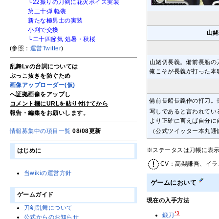
└22振りの刀剣に花火ボイス実装
第三十弾 軽装
新たな極男士の実装
小判で交換
山姥
└二十四節気 処暑・秋桜
(参照：
運営Twitter
)
山姥切長義。備前長船の
乱舞Lvの台詞については
俺こそが長義が打った本
ぶっこ抜きを防ぐため
画像アップローダー(仮)
へ証拠画像をアップし
備前長船長義作の打刀。
コメント欄にURLを貼り付けてから
写しであると言われてい
報告・編集をお願いします。
より正確に言えば自分に
情報募集中の項目一覧
08/08更新
（公式ツイッター本丸通
※ステータスは刀帳に表
はじめに
CV：高梨謙吾、イラ
当wikiの運営方針
ゲームにおいて
ゲームガイド
現在の入手方法
刀剣乱舞について
*3
鍛刀
公式からのお知らせ