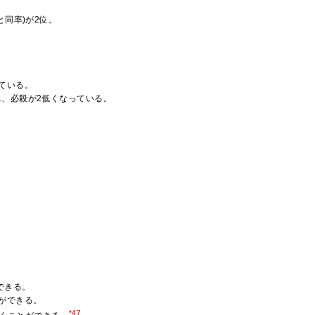
と同率)が2位。
ている。
1、必殺が2低くなっている。
できる。
ができる。
*47