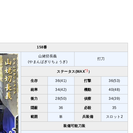
158番
山姥切長義
打刀
(やまんばぎりちょうぎ)
*1
ステータス(MAX
）
生存
36(41)
打撃
36(53)
統率
34(42)
機動
40(48)
衝力
28(50)
偵察
34(39)
隠蔽
36
必殺
35
範囲
単
兵装備
スロット2
装備可能刀装