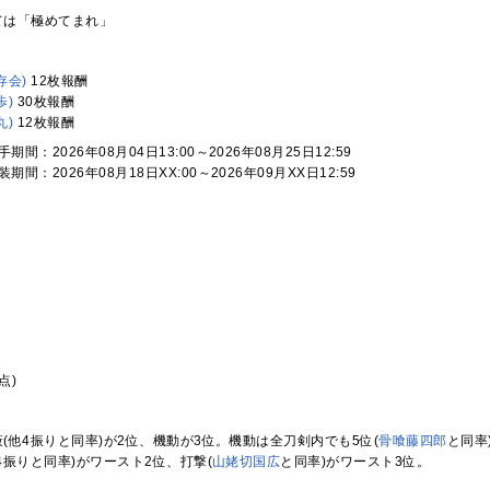
ては「極めてまれ」
存会)
12枚報酬
歩)
30枚報酬
丸)
12枚報酬
期間：2026年08月04日13:00～2026年08月25日12:59
期間：2026年08月18日XX:00～2026年09月XX日12:59
時点)
(他4振りと同率)が2位、機動が3位。機動は全刀剣内でも5位(
骨喰藤四郎
と同率
4振りと同率)がワースト2位、打撃(
山姥切国広
と同率)がワースト3位。