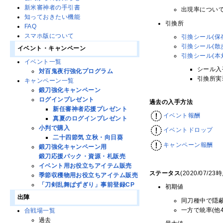
新米審神者の手引書
出現率につい
知っておきたい機能
引換所
FAQ
スマホ版について
引換シール(保
引換シール(散
イベント・キャンペーン
引換シール(本
イベント一覧
シール入手
対百鬼夜行強化プログラム
引換所実装
キャンペーン一覧
鍛刀強化キャンペーン
ログインプレゼント
過去の入手方法
新任審神者応援プレゼント
イベント報酬
真夏のログインプレゼント
小判で購入
イベントドロップ
二十四節気 立秋・向日葵
キャンペーン報酬
鍛刀強化キャンペーン用
鍛刀応援パック・資源・札販売
イベント用お役立ちアイテム販売
ステータス
(2020/07/23
季節収穫物用お役立ちアイテム販売
「刀剣乱舞ぱずぎり」事前登録CP
初期値
出陣
同刀種中で隠蔽
一方で統率(他
合戦場一覧
過去