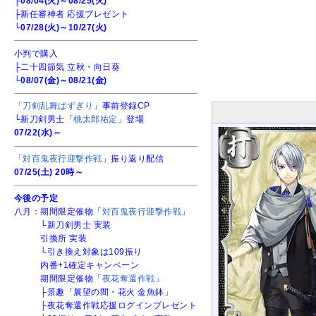
├
08/04(火)～08/25(火)
├新任審神者 応援プレゼント
└
07/28(火)～10/27(火)
小判で購入
├二十四節気 立秋・向日葵
└
08/07(金)～08/21(金)
「
刀剣乱舞ぱずぎり
」事前登録CP
└新刀剣男士「
桃太郎祐定
」登場
07/22(水)～
「
対百鬼夜行迎撃作戦
」振り返り配信
07/25(土) 20時～
今後の予定
八月：期間限定催物「
対百鬼夜行迎撃作戦
」
└新刀剣男士 実装
引換所 実装
└引き換え対象は109振り
内番+1確定キャンペーン
期間限定催物「
夜花奪還作戦
」
├景趣「展望の間・花火 金魚鉢」
├夜花奪還作戦応援ログインプレゼント