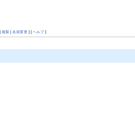
|
複製
|
名前変更
] [
ヘルプ
]