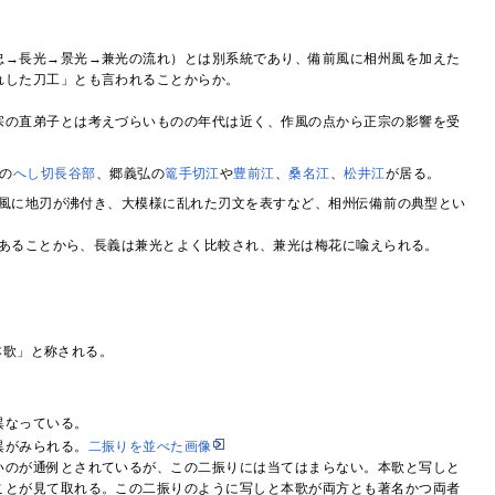
。
忠→長光→景光→兼光の流れ）とは別系統であり、備前風に相州風を加えた
れした刀工」とも言われることからか。
宗の直弟子とは考えづらいものの年代は近く、作風の点から正宗の影響を受
の
へし切長谷部
、郷義弘の
篭手切江
や
豊前江
、
桑名江
、
松井江
が居る。
風に地刃が沸付き、大模様に乱れた刃文を表すなど、相州伝備前の典型とい
あることから、長義は兼光とよく比較され、兼光は梅花に喩えられる。
本歌」と称される。
異なっている。
異がみられる。
二振りを並べた画像
いのが通例とされているが、この二振りには当てはまらない。本歌と写しと
ことが見て取れる。この二振りのように写しと本歌が両方とも著名かつ両者