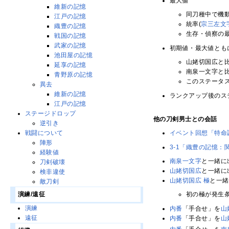
最大値
維新の記憶
同刀種中で機動
江戸の記憶
統率(
宗三左文
織豊の記憶
生存・偵察の
戦国の記憶
武家の記憶
初期値・最大値とも
池田屋の記憶
山姥切国広と
延享の記憶
南泉一文字と
青野原の記憶
このステータ
異去
維新の記憶
ランクアップ後のス
江戸の記憶
ステージドロップ
他の刀剣男士との会話
逆引き
戦闘について
イベント回想「特命
陣形
3-1「織豊の記憶：
経験値
南泉一文字
と一緒に
刀剣破壊
山姥切国広
と一緒に
検非違使
山姥切国広 極
と一緒
敵刀剣
演練/遠征
初の極が発生
演練
内番
「手合せ」を
山
遠征
内番
「手合せ」を
山