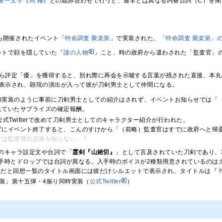
泉一文字
（
同 極
）との組み合わせで行うと、通常とは異なる内番台詞（C）を聞
日から開催されたイベント「
特命調査 聚楽第
」で実装された。
「特命調査 聚楽第」
ントで顔を隠していた「
謎の人物
」こと、時の政府から遣わされた「監査官」
ら評定「優」を獲得すると、別れ際に再会を示唆する言葉が残された直後、本丸
表示され、顕現の演出が入って彼が刀剣男士として仲間になる。
加実装のように事前に刀剣男士としての紹介はされず、イベントお知らせでは「
れていたサプライズの確定報酬。
公式Twitterで改めて刀剣男士としてのキャラクター紹介が行われた。
ずにイベント終了すると、こんのすけから「（前略）監査官はすでに政府へと帰
けは監査官の正体を知らない…？
のキャラ設定文や台詞で「
霊剣『山姥切』
」として言及されていた刀剣であり、
手時とドロップでは台詞が異なる。入手時のボイスが2種類用意されているのは
開放だと回想一覧のタイトル画面には彼だけシルエットで表示され、タイトルは『
「軽装」第十五弾・4振り同時実装（
公式Twitter
）