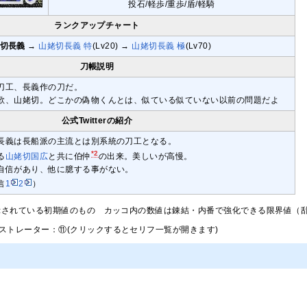
投石/軽歩/重歩/盾/軽騎
ランクアップチャート
切長義
→
山姥切長義 特
(Lv20) →
山姥切長義 極
(Lv70)
刀帳説明
刀工、長義作の刀だ。
歌、山姥切。どこかの偽物くんとは、似ている似ていない以前の問題だよ
公式Twitterの紹介
長義は長船派の主流とは別系統の刀工となる。
*2
る
山姥切国広
と共に伯仲
の出来。美しいが高慢。
自信があり、他に臆する事がない。
信
1
2
）
示されている初期値のもの カッコ内の数値は錬結・内番で強化できる限界値（乱
ストレーター：⑪(クリックするとセリフ一覧が開きます)