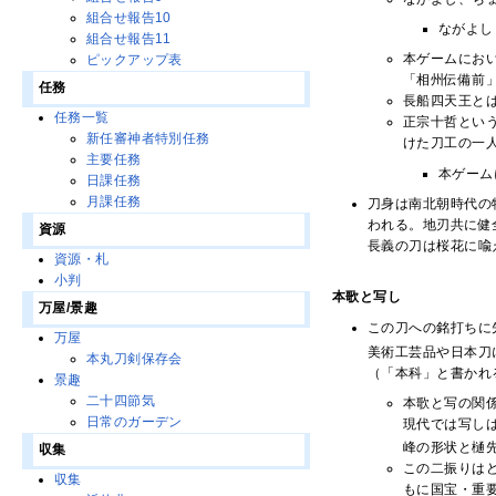
組合せ報告10
ながよし
組合せ報告11
本ゲームにお
ピックアップ表
「相州伝備前
任務
長船四天王と
任務一覧
正宗十哲とい
新任審神者特別任務
けた刀工の一
主要任務
本ゲーム
日課任務
月課任務
刀身は南北朝時代の
われる。地刃共に健
資源
長義の刀は桜花に喩
資源・札
小判
本歌と写し
万屋/景趣
この刀への銘打ちに
万屋
美術工芸品や日本刀
本丸刀剣保存会
（「本科」と書かれ
景趣
二十四節気
本歌と写の関
日常のガーデン
現代では写し
峰の形状と樋
収集
この二振りは
収集
もに国宝・重