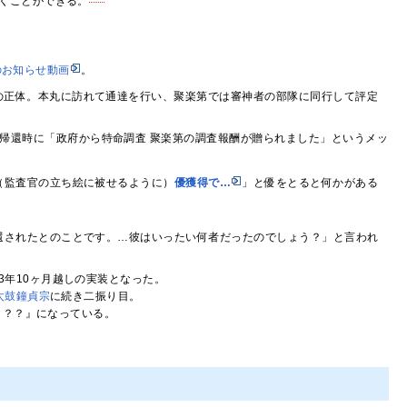
くことができる。
のお知らせ動画
。
の正体。本丸に訪れて通達を行い、聚楽第では審神者の部隊に同行して評定
帰還時に「政府から特命調査 聚楽第の調査報酬が贈られました」というメッ
（監査官の立ち絵に被せるように）
優獲得で…
」と優をとると何かがある
還されたとのことです。…彼はいったい何者だったのでしょう？」と言われ
3年10ヶ月越しの実装となった。
太鼓鐘貞宗
に続き二振り目。
？？？』になっている。