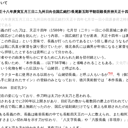
ついて
正十八年庚寅五月三日ニ九州日向住国広銘打/長尾新五郎平朝臣顕長所持天正十
十八年庚寅五月三日ニ九州日向住国広銘打/天正十四年七月廿一日小田原参府之時
記である
長義の打った刀は、天正十四年（1586年）七月廿（二十）一日に小田原城に参
の国広がこの銘を刻んだ」という内容。～国広銘打までが差表、天正十四年～は
「この作品は」という意味で、長義が打ったものであるという但し書のようなも
氏は既に氏直が家督を譲り受けていたが、後北条氏には嫡男が年頃になると家督
から拝領したとするかは資料によって分かれる。
有者やその由来を明らかにするために入れられた銘を切付銘という。
ても長いため、「本作長義…（以下58字略）」と省略されることもある。
文化庁
という化物を斬った伝説から「山姥切」と呼ばれる。
*50
ャラクター名に使用される以前から「山姥切長義」と呼ぶ人もいるが
、号（個
ち手に刻まれたサイン）の登録のみとなっており、徳川美術館では「本作長義」
.4cm 目釘孔3つ
現在の姿になっており、作刀時は太刀か大太刀と思われる。
銘されるまでに200年以上開きがあり、目釘孔の数から複数回の磨上が行われて
た時点で既に磨上無銘だったのか、国広が追刻銘だけでなく磨上も依頼されたの
ある長義の作。長義は備前長船の中でも長船四天王の一人に数えられ、また相州
すさまじい切れ味を示す刀が伝わり、「八文字長義」や「六股長義（非現存）」
ょうぎと読み方が分かれるが、本作では「ちょうぎ」。