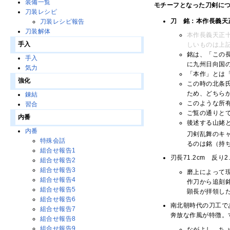
装備一覧
モチーフとなった刀剣に
刀装レシピ
刀 銘：本作長義天
刀装レシピ報告
刀装解体
本作長義天正
手入
しいものは上
銘は、「この
手入
に九州日向国
気力
「本作」とは
強化
この時の北条
ため、どちら
錬結
このような所
習合
ご覧の通りと
内番
後述する山姥
内番
刀剣乱舞のキ
特殊会話
るのは銘（持
組合せ報告1
刃長71.2cm 反り2
組合せ報告2
組合せ報告3
磨上によって
組合せ報告4
作刀から追刻
組合せ報告5
顕長が拝領し
組合せ報告6
南北朝時代の刀工で
組合せ報告7
奔放な作風が特徴。
組合せ報告8
組合せ報告9
ながよし、ち