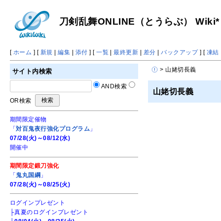
刀剣乱舞ONLINE（とうらぶ） Wiki*
[
ホーム
] [
新規
|
編集
|
添付
] [
一覧
|
最終更新
|
差分
|
バックアップ
] [
凍結
> 山姥切長義
サイト内検索
AND検索
山姥切長義
OR検索
期間限定催物
「
対百鬼夜行強化プログラム
」
07/28(火)～08/12(水)
開催中
期間限定鍛刀強化
「
鬼丸国綱
」
07/28(火)～08/25(火)
ログインプレゼント
├真夏のログインプレゼント