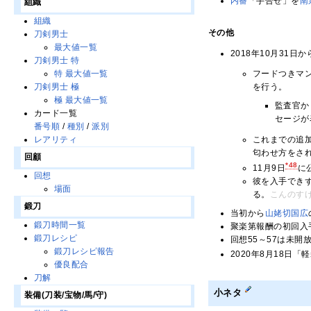
内番
「手合せ」を
南
組織
組織
その他
刀剣男士
最大値一覧
2018年10月31
刀剣男士 特
特 最大値一覧
フードつきマ
刀剣男士 極
を行う。
極 最大値一覧
監査官か
カード一覧
セージが
番号順
/
種別
/
派別
これまでの追
レアリティ
匂わせ方をさ
回顧
*48
11月9日
に
回想
彼を入手でき
場面
る。
こんのす
鍛刀
当初から
山姥切国広
鍛刀時間一覧
聚楽第報酬の初回入
鍛刀レシピ
回想55～57は未
鍛刀レシピ報告
2020年8月18日
優良配合
刀解
小ネタ
装備(刀装/宝物/馬/守)