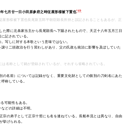
*49
四年七月廿一日小田原参府之時従屋形様被下置也
従屋形様被下置也長尾新五郎平朝臣顕長所持と誤記されることもあるが、正
府した際に北条家当主から長尾顕長へ下賜されたもので、天正十八年五月三日
裏に記されている。
の。写しに対する本歌という意味ではない。
を譲り二頭政治を行う習わしがあり、父の氏政も統治に影響を及ぼしていた
には名称として銘が登録されているが、それすら省略されている。
別の名前）については記録がなく、重要文化財としての個別の刀剣名にあた
と呼称している。
いる可能性もある。
かなどの詳細は不明。
正宗の弟子として正宗十哲にも名を連ねている。長船本流とは異なり、自由
が挙げられる。