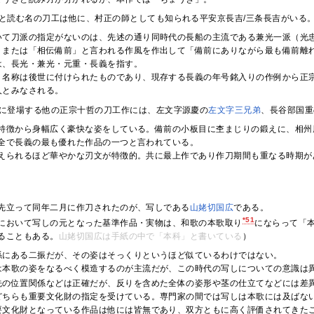
と読む名の刀工は他に、村正の師としても知られる平安京長吉/三条長吉がいる
いて刀派の指定がないのは、先述の通り同時代の長船の主流である兼光一派（光
」または「相伝備前」と言われる作風を作出して「備前にありながら最も備前離
は、長光・兼光・元重・長義を指す。
う名称は後世に付けられたものであり、現存する長義の年号銘入りの作例から正
人とみなされる。
に登場する他の正宗十哲の刀工作には、左文字源慶の
左文
字三
兄弟
、長谷部国重
特徴から身幅広く豪快な姿をしている。備前の小板目に杢まじりの鍛えに、相州
全で長義の最も優れた作品の一つと言われている。
えられるほど華やかな刃文が特徴的。共に最上作であり作刀期間も重なる時期が
先立って同年二月に作刀されたのが、写しである
山姥切国広
である。
*51
において写しの元となった基準作品・実物は、和歌の本歌取り
にならって「
ることもある。
山姥切国広は手紙の中で「本科」と書いている
）
係にある二振だが、その姿はそっくりというほど似ているわけではない。
は本歌の姿をなるべく模造するのが主流だが、この時代の写しについての意識は
先の位置関係などは正確だが、反りを含めた全体の姿形や茎の仕立てなどには差
どちらも重要文化財の指定を受けている。専門家の間では写しは本歌には及ばな
要文化財となっている作品は他には皆無であり、双方ともに高く評価されてきた