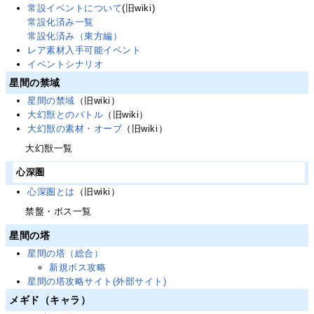
常設イベントについて
(旧wiki)
常設化済み一覧
常設化済み（東方編）
レア素材入手可能イベント
イベントシナリオ
星間の禁域
星間の禁域
（旧wiki）
大幻獣とのバトル
（旧wiki）
大幻獣の素材・オーブ
（旧wiki）
大幻獣一覧
心深圏
心深圏とは
（旧wiki）
禁盤・ボス一覧
星間の塔
星間の塔（総合）
新規ボス攻略
星間の塔攻略サイト(外部サイト)
メギド（キャラ）