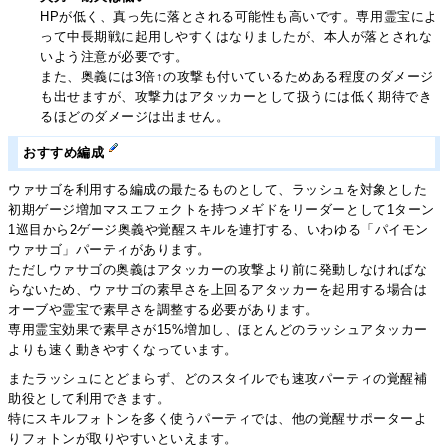
HPが低く、真っ先に落とされる可能性も高いです。専用霊宝によ
って中長期戦に起用しやすくはなりましたが、本人が落とされな
いよう注意が必要です。
また、奥義には3倍↑の攻撃も付いているためある程度のダメージ
も出せますが、攻撃力はアタッカーとして扱うには低く期待でき
るほどのダメージは出ません。
おすすめ編成
ウァサゴを利用する編成の最たるものとして、ラッシュを対象とした
初期ゲージ増加マスエフェクトを持つメギドをリーダーとして1ターン
1巡目から2ゲージ奥義や覚醒スキルを連打する、いわゆる「パイモン
ウァサゴ」パーティがあります。
ただしウァサゴの奥義はアタッカーの攻撃より前に発動しなければな
らないため、ウァサゴの素早さを上回るアタッカーを起用する場合は
オーブや霊宝で素早さを調整する必要があります。
専用霊宝効果で素早さが15%増加し、ほとんどのラッシュアタッカー
よりも速く動きやすくなっています。
またラッシュにとどまらず、どのスタイルでも速攻パーティの覚醒補
助役として利用できます。
特にスキルフォトンを多く使うパーティでは、他の覚醒サポーターよ
りフォトンが取りやすいといえます。