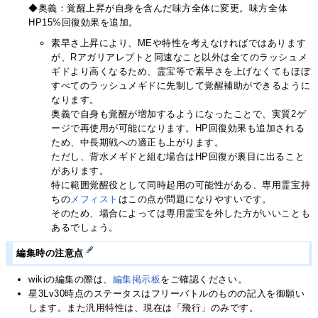
◆奥義：覚醒上昇が自身を含んだ味方全体に変更。味方全体
HP15%回復効果を追加。
素早さ上昇により、MEや特性を考えなければではあります
が、Rアガリアレプトと同速なこと以外は全てのラッシュメ
ギドより高くなるため、霊宝等で素早さを上げなくてもほぼ
すべてのラッシュメギドに先制して覚醒補助ができるように
なります。
奥義で自身も覚醒が増加するようになったことで、実質2ゲ
ージで再使用が可能になります。HP回復効果も追加される
ため、中長期戦への適正も上がります。
ただし、背水メギドと組む場合はHP回復が裏目に出ること
があります。
特に範囲覚醒役として同時起用の可能性がある、専用霊宝持
ちの
メフィスト
はこの点が問題になりやすいです。
そのため、場合によっては専用霊宝を外した方がいいことも
あるでしょう。
編集時の注意点
wikiの編集の際は、
編集掲示板
をご確認ください。
星3Lv30時点のステータスはフリーバトルのものの記入を御願い
します。また汎用特性は、現在は「飛行」のみです。