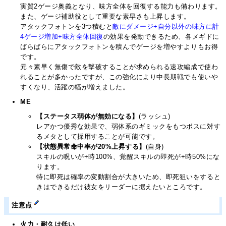
実質2ゲージ奥義となり、味方全体を回復する能力も備わります。
また、ゲージ補助役として重要な素早さも上昇します。
アタックフォトンを3つ積むと
敵にダメージ+自分以外の味方に計
4ゲージ増加+味方全体回復
の効果を発動できるため、各メギドに
ばらばらにアタックフォトンを積んでゲージを増やすよりもお得
です。
元々素早く無傷で敵を撃破することが求められる速攻編成で使わ
れることが多かったですが、この強化により中長期戦でも使いや
すくなり、活躍の幅が増えました。
ME
【ステータス弱体が無効になる】
(ラッシュ)
レアかつ優秀な効果で、弱体系のギミックをもつボスに対す
るメタとして採用することが可能です。
【状態異常命中率が20%上昇する】
(自身)
スキルの呪いが+時100%、覚醒スキルの即死が+時50%にな
ります。
特に即死は確率の変動割合が大きいため、即死狙いをすると
きはできるだけ彼女をリーダーに据えたいところです。
注意点
火力・耐久は低い