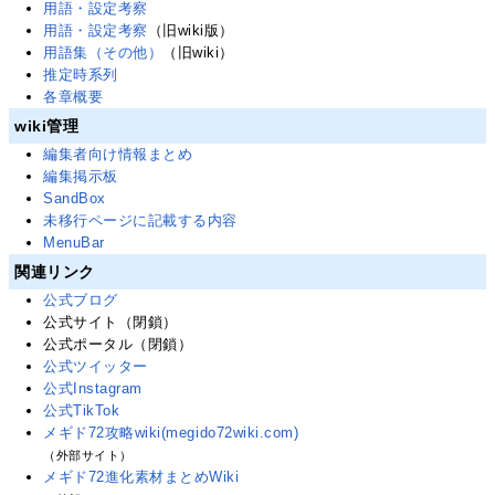
用語・設定考察
用語・設定考察
（旧wiki版）
用語集（その他）
（旧wiki）
推定時系列
各章概要
wiki管理
編集者向け情報まとめ
編集掲示板
SandBox
未移行ページに記載する内容
MenuBar
関連リンク
公式ブログ
公式サイト（閉鎖）
公式ポータル（閉鎖）
公式ツイッター
公式Instagram
公式TikTok
メギド72攻略wiki(megido72wiki.com)
（外部サイト）
メギド72進化素材まとめWiki