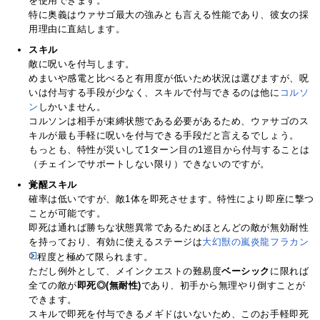
を使用できます。
特に奥義はウァサゴ最大の強みとも言える性能であり、彼女の採
用理由に直結します。
スキル
敵に呪いを付与します。
めまいや感電と比べると有用度が低いため状況は選びますが、呪
いは付与する手段が少なく、スキルで付与できるのは他に
コルソ
ン
しかいません。
コルソンは相手が束縛状態である必要があるため、ウァサゴのス
キルが最も手軽に呪いを付与できる手段だと言えるでしょう。
もっとも、特性が災いして1ターン目の1巡目から付与することは
（チェインでサポートしない限り）できないのですが。
覚醒スキル
確率は低いですが、敵1体を即死させます。特性により即座に撃つ
ことが可能です。
即死は通れば勝ちな状態異常であるためほとんどの敵が無効耐性
を持っており、有効に使えるステージは
大幻獣の嵐炎龍フラカン
程度と極めて限られます。
ただし例外として、メインクエストの難易度
ベーシック
に限れば
全ての敵が
即死◎(無耐性)
であり、初手から無理やり倒すことが
できます。
スキルで即死を付与できるメギドはいないため、このお手軽即死