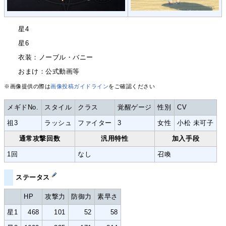
星4
星6
衣装：ノーブル・バニー
おまけ：公式動画等
※画像提供の際は
画像投稿ガイドライン
をご確認ください
メギドNo.
スタイル
クラス
覚醒ゲージ
性別
CV
祖3
ラッシュ
ファイター
3
女性
小松 未可子
通常攻撃回数
汎用特性
加入手段
1回
なし
召喚
ステータス
HP
攻撃力
防御力
素早さ
星1
468
101
52
58