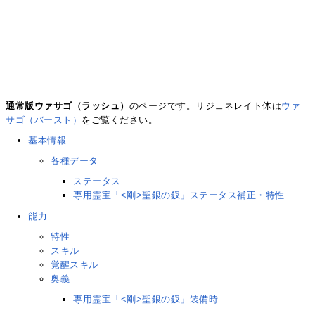
通常版ウァサゴ（ラッシュ）
のページです。リジェネレイト体は
ウァ
サゴ（バースト）
をご覧ください。
基本情報
各種データ
ステータス
専用霊宝「<剛>聖銀の釵」ステータス補正・特性
能力
特性
スキル
覚醒スキル
奥義
専用霊宝「<剛>聖銀の釵」装備時