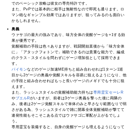
でのベーシック攻略は彼女の専売特許です。
また、PvPでは基本的に相手は無耐性なので即死も通ります。ロ
マン砲なギャンブル効果ではありますが、狙ってみるのも面白い
かもしれません。
奥義
ウァサゴの最大の強みであり、味方全体の覚醒ゲージを+1する効
果が優秀です。
覚醒補助の手段は色々ありますが、戦闘開始直後から「味方全体
に」「アタックフォトンで」補助できるのは貴重な能力で、編成
のクラス・スタイルを問わずにゲージ増加役として採用できま
す。
パイモン
などのゲージ加速ME持ちと組み合わせれば1ターン1巡
目から2ゲージの奥義や覚醒スキルを容易に狙えるようになり、他
の手段と組み合わせればもっと長いゲージのメギドでも十分に狙
えます。
また、ラッシュスタイルの覚醒補助能力持ちは
専用霊宝セーレR
や
ブエルR
がいますが、前者は3ゲージ奥義を撃った後に両隣の
み、後者は2ゲージ覚醒スキルで単体のみと早さなり範囲なりで弱
さがある為、ラッシュスタイルで雑に開幕全体覚醒補助が撃てて
連発性能もそこそこある点ではウァサゴに軍配が上がるでしょ
う。
専用霊宝を装備すると、自身の覚醒ゲージも増えるようになって