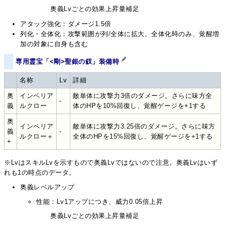
奥義Lvごとの効果上昇量補足
アタック強化：ダメージ1.5倍
列化・全体化：攻撃範囲が列/全体に拡大。全体化時のみ、覚醒増
加の対象に自身も含む
専用霊宝「<剛>聖銀の釵」装備時
名称
Lv
詳細
奥
インペリア
敵単体に攻撃力3倍のダメージ。さらに味方全
-
義
ルクロー
体のHPを10%回復し、覚醒ゲージを+1する
奥
インペリア
敵単体に攻撃力3.25倍のダメージ。さらに味方
義
-
ルクロー＋
全体のHPを15%回復し、覚醒ゲージを+1する
+
※LvはスキルLvを示すもので奥義Lvではないので注意。奥義Lvはいず
れも1の時点のデータ。
奥義レベルアップ
性能：Lv1アップにつき、威力0.05倍上昇
奥義Lvごとの効果上昇量補足