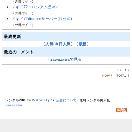
（外部サイト）
メギド72コロシアム@wiki
（外部サイト）
メギド72discordサーバー(非公式)
（外部サイト）
最終更新
〔
人気
/
今日人気
〕〔
最新
〕
最近のコメント
〔
zawazawaで見る
〕
T.
?
Y.
?
NOW.
?
TOTAL.
?
レンタルWIKI by
WIKIWIKI.jp*
/
広告について
/ 無料レンタル掲示板
zawazawa