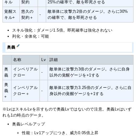
キル
契約
25%の確率で、敵を即死させる
覚醒ス
悠久の
敵単体に攻撃力2倍のダメージ。さらに30%
-
キル+
契約＋
の確率で、敵を即死させる
スキル強化：ダメージ1.5倍。即死確率は強化されない
列化・全体化：可能
奥義
名称
Lv
詳細
奥
インペリアル
敵単体に攻撃力3倍のダメージ。さらに自身
-
義
クロー
以外の覚醒ゲージを+1する
奥
インペリアル
敵単体に攻撃力3.25倍のダメージ。さらに自
義
-
クロー＋
身以外の覚醒ゲージを+1する
+
※LvはスキルLvを示すもので奥義Lvではないので注意。奥義Lvはいず
れも1の時点のデータ。
奥義レベルアップ
性能：Lv1アップにつき、威力0.05倍上昇