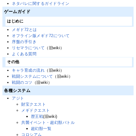
ネタバレに関するガイドライン
ゲームガイド
はじめに
メギド72とは
オフライン版メギド72について
序盤の手引き
リセマラについて
（旧wiki）
よくある質問
その他
キャラ育成の流れ
（旧wiki）
戦闘システムについて
（旧wiki）
戦闘のコツ
（旧wiki）
各種システム
アジト
財宝クエスト
メギドクエスト
歴王戦
(旧wiki)
共襲イベント・超幻獣バトル
超幻獣一覧
コロシアム