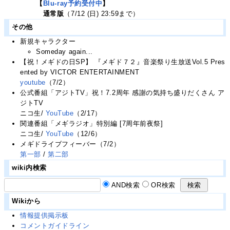
【
Blu-ray予約受付中
】
通常版
（7/12 (日) 23:59まで）
その他
新規キャラクター
Someday again...
【祝！メギドの日SP】 『メギド７２』音楽祭り生放送Vol.5 Pres
ented by VICTOR ENTERTAINMENT
youtube
（7/2）
公式番組「アジトTV」祝！7.2周年 感謝の気持ち盛りだくさん ア
ジトTV
ニコ生/
YouTube
（2/17）
関連番組「メギラジオ」特別編 [7周年前夜祭]
ニコ生/
YouTube
（12/6）
メギドライブフィーバー（7/2）
第一部
/
第二部
wiki内検索
AND検索
OR検索
Wikiから
情報提供掲示板
コメントガイドライン