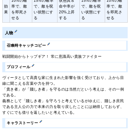
10%の確
15%の確率
状態異常
15%の確率
10%の確
効
率で、敵
で、敵を呪
命中率が
で、敵を呪
率で、敵
果
を即死さ
い状態にす
20%上昇
い状態にす
を即死さ
せる
る
する
る
せる
人物
召喚時キャッチコピー
戦闘開始からトップギア！ 常に意識高い貴族ファイター
プロフィール
ヴィータとして高貴な家に生まれた影響を強く受けており、上から目
線に聞こえる言葉や力を持つ。
「貴き者」が「賤しき者」を守るのは当然だという考えは、その一例
である。
義務として「賤しき者」を守ろうと考えているがゆえに、賤しき庶民
である主人公の力で本来の力を取り戻したことには納得しておらず、
すぐにでも借りを返したいと考えている。
キャラストーリー