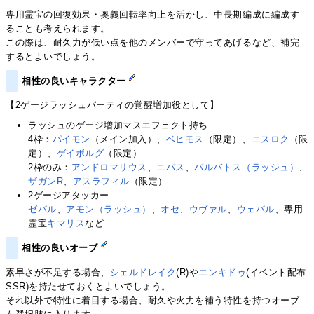
専用霊宝の回復効果・奥義回転率向上を活かし、中長期編成に編成す
ることも考えられます。
この際は、耐久力が低い点を他のメンバーで守ってあげるなど、補完
するとよいでしょう。
相性の良いキャラクター
【2ゲージラッシュパーティの覚醒増加役として】
ラッシュのゲージ増加マスエフェクト持ち
4枠：
パイモン
（メイン加入）、
ベヒモス
（限定）、
ニスロク
（限
定）、
ゲイボルグ
（限定）
2枠のみ：
アンドロマリウス
、
ニバス
、
バルバトス（ラッシュ）
、
ザガンR
、
アスラフィル
（限定）
2ゲージアタッカー
ゼパル
、
アモン（ラッシュ）
、
オセ
、
ウヴァル
、
ウェパル
、専用
霊宝
キマリス
など
相性の良いオーブ
素早さが不足する場合、
シェルドレイク
(R)や
エンキドゥ
(イベント配布
SSR)を持たせておくとよいでしょう。
それ以外で特性に着目する場合、耐久や火力を補う特性を持つオーブ