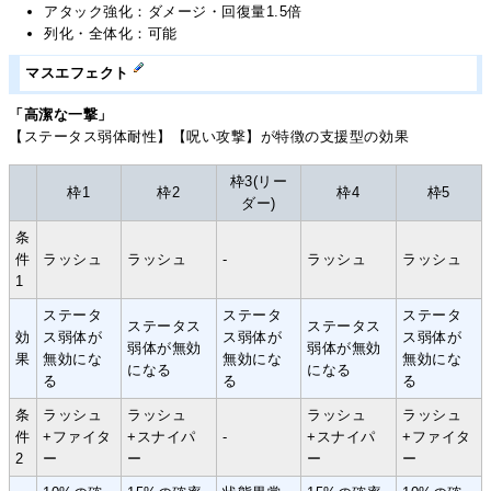
アタック強化：ダメージ・回復量1.5倍
列化・全体化：可能
マスエフェクト
「高潔な一撃」
【ステータス弱体耐性】【呪い攻撃】が特徴の支援型の効果
枠3(リー
枠1
枠2
枠4
枠5
ダー)
条
件
ラッシュ
ラッシュ
-
ラッシュ
ラッシュ
1
ステータ
ステータ
ステータ
ステータス
ステータス
効
ス弱体が
ス弱体が
ス弱体が
弱体が無効
弱体が無効
果
無効にな
無効にな
無効にな
になる
になる
る
る
る
条
ラッシュ
ラッシュ
ラッシュ
ラッシュ
件
+ファイタ
+スナイパ
-
+スナイパ
+ファイタ
2
ー
ー
ー
ー