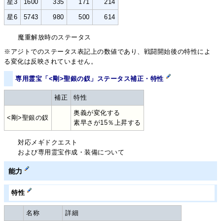
星3
1600
335
171
214
星6
5743
980
500
614
魔重解放時のステータス
※アジトでのステータス表記上の数値であり、戦闘開始後の特性によ
る変化は反映されていません。
専用霊宝「<剛>聖銀の釵」ステータス補正・特性
補正
特性
奥義が変化する
<剛>聖銀の釵
素早さが15％上昇する
対応メギドクエスト
および専用霊宝作成・装備について
能力
特性
名称
詳細