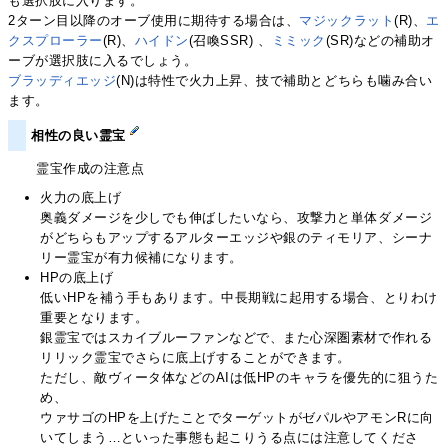
も選択肢に入ります。
2ターン目以降のオーブ使用に期待する場合は、
マジックラット
(R)、
エ
クスプローラー
(R)、
ハイドン
(召喚SSR) 、
ミミック
(SR)などの補助オ
ーブが選択肢に入るでしょう。
ブラッディエッジ
(N)は特性で火力上昇、技で補助とどちらも噛み合い
ます。
相性の良い霊宝
霊宝作成の注意点
火力の底上げ
奥義ダメージを少しでも伸ばしたいなら、攻撃力と単体ダメージ
がどちらもアップするアルターエッジや銀のティモリア、シーナ
リー霊宝が有力候補になります。
HPの底上げ
低いHPを補う手もあります。中長期戦に起用する場合、とりわけ
重要となります。
銀霊宝ではスカイブルーファンなどで、また心深圏素材で作れる
リリック霊宝でさらに底上げすることができます。
ただし、敵ヴィータ体などのAIは低HPのキャラを優先的に狙うた
め、
ウァサゴのHPを上げたことでターゲットがゼパルやアモンRに向
いてしまう…といった事態も起こりうる点には注意してくださ