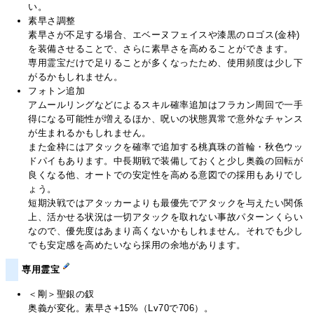
い。
素早さ調整
素早さが不足する場合、エベーヌフェイスや漆黒のロゴス(金枠)
を装備させることで、さらに素早さを高めることができます。
専用霊宝だけで足りることが多くなったため、使用頻度は少し下
がるかもしれません。
フォトン追加
アムールリングなどによるスキル確率追加はフラカン周回で一手
得になる可能性が増えるほか、呪いの状態異常で意外なチャンス
が生まれるかもしれません。
また金枠にはアタックを確率で追加する桃真珠の首輪・秋色ウッ
ドパイもあります。中長期戦で装備しておくと少し奥義の回転が
良くなる他、オートでの安定性を高める意図での採用もありでし
ょう。
短期決戦ではアタッカーよりも最優先でアタックを与えたい関係
上、活かせる状況は一切アタックを取れない事故パターンくらい
なので、優先度はあまり高くないかもしれません。それでも少し
でも安定感を高めたいなら採用の余地があります。
専用霊宝
＜剛＞聖銀の釵
奥義が変化。素早さ+15%（Lv70で706）。