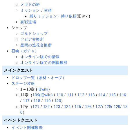
メギドの塔
ミッション
/
依頼
縛りミッション・縛り依頼
(旧wiki)
妄戦道場
ショップ
ゴルドショップ
ソピア交換所
星間の造花交換所
召喚（ガチャ）
オンライン版での情報
オンライン版での開催履歴
メインクエスト
ドロップ一覧（素材・オーブ）
ステージ攻略
1～10章 (
旧wiki
)
11章（
109(旧wiki)
/
110
/
111
/
112
/
113
/
114
/
115
/
116
/
117
/
118
/
119
/
120
）
12章（
121
/
122
/
123
/
124
/
125
/
126
/
127
/
128
/
129
/
13
0
）
イベントクエスト
イベント開催履歴