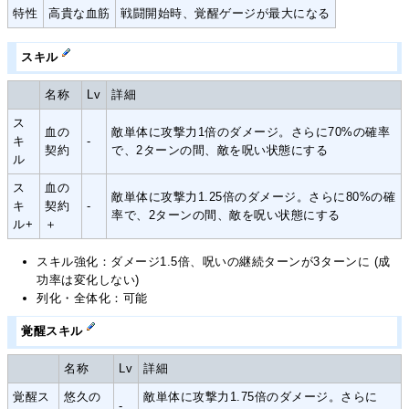
特性
高貴な血筋
戦闘開始時、覚醒ゲージが最大になる
スキル
名称
Lv
詳細
ス
血の
敵単体に攻撃力1倍のダメージ。さらに70%の確率
キ
-
契約
で、2ターンの間、敵を呪い状態にする
ル
ス
血の
敵単体に攻撃力1.25倍のダメージ。さらに80%の確
キ
契約
-
率で、2ターンの間、敵を呪い状態にする
ル+
＋
スキル強化：ダメージ1.5倍、呪いの継続ターンが3ターンに (成
功率は変化しない)
列化・全体化：可能
覚醒スキル
名称
Lv
詳細
覚醒ス
悠久の
敵単体に攻撃力1.75倍のダメージ。さらに
-