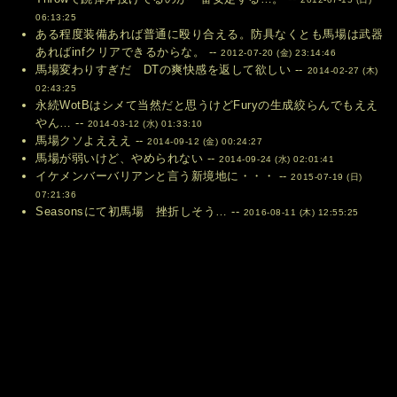
06:13:25
ある程度装備あれば普通に殴り合える。防具なくとも馬場は武器
あればinfクリアできるからな。 --
2012-07-20 (金) 23:14:46
馬場変わりすぎだ DTの爽快感を返して欲しい --
2014-02-27 (木)
02:43:25
永続WotBはシメて当然だと思うけどFuryの生成絞らんでもええ
やん… --
2014-03-12 (水) 01:33:10
馬場クソよえええ --
2014-09-12 (金) 00:24:27
馬場が弱いけど、やめられない --
2014-09-24 (水) 02:01:41
イケメンバーバリアンと言う新境地に・・・ --
2015-07-19 (日)
07:21:36
Seasonsにて初馬場 挫折しそう… --
2016-08-11 (木) 12:55:25