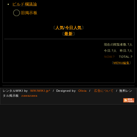
ビルド欄議論
旧掲示板
〔
人気
/
今日人気
〕
〔
最新
〕
現在の閲覧者数.
?
人
今日.
?
人 昨日.
?
人
NOW.
?
TOTAL.
?
〔
MENU編集
〕
レンタルWIKI by
WIKIWIKI.jp*
/ Designed by
Olivia
/
広告について
/ 無料レン
タル掲示板
zawazawa