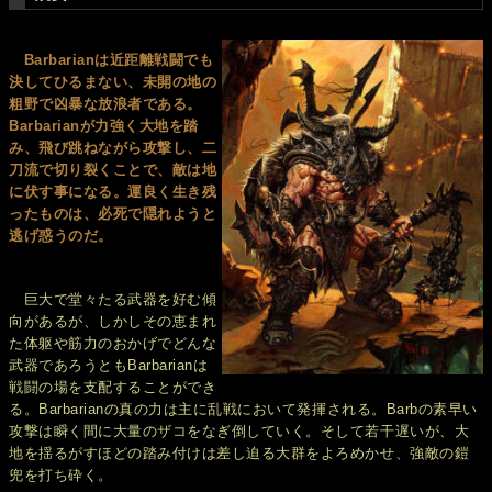
Barbarianは近距離戦闘でも
決してひるまない、未開の地の
粗野で凶暴な放浪者である。
Barbarianが力強く大地を踏
み、飛び跳ねながら攻撃し、二
刀流で切り裂くことで、敵は地
に伏す事になる。運良く生き残
ったものは、必死で隠れようと
逃げ惑うのだ。
巨大で堂々たる武器を好む傾
向があるが、しかしその恵まれ
た体躯や筋力のおかげでどんな
武器であろうともBarbarianは
戦闘の場を支配することができ
る。Barbarianの真の力は主に乱戦において発揮される。Barbの素早い
攻撃は瞬く間に大量のザコをなぎ倒していく。そして若干遅いが、大
地を揺るがすほどの踏み付けは差し迫る大群をよろめかせ、強敵の鎧
兜を打ち砕く。