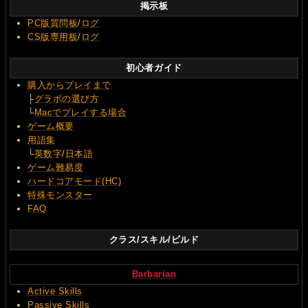
掲示板
PC版質問板
/
ログ
CS版専用板
/
ログ
初心者ガイド
購入からプレイまで
├
グラボの選び方
└
Macでプレイする場合
ゲーム概要
用語集
└
英数字
/
日本語
ゲーム難易度
ハードコアモード(HC)
特殊モンスター
FAQ
クラス/スキル/ビルド
Barbarian
Active Skills
Passive Skills