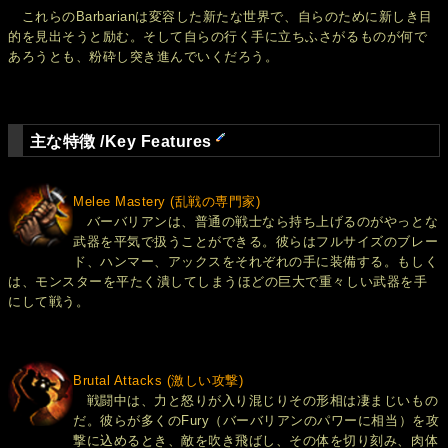
これらのBarbarianは変容した新たな世界で、自らのために新しき目
的を見出そうと励む。そして自らの行く手に立ちふさがるものが何で
あろうとも、粉砕し突き進んでいくだろう。
主な特徴 /Key Features
Melee Mastery (乱戦の専門家)
バーバリアンは、普通の戦士なら持ち上げるのがやっとな
武器を平気で扱うことができる。彼らはフルサイズのブレー
ド、ハンマー、アックスをそれぞれの手に装備する。もしく
は、モンスターを平たく潰してしまうほどの巨大で重々しい武器を手
にして戦う。
Brutal Attacks (激しい攻撃)
戦闘中は、力と怒りが入り混じりその形相は凄まじいもの
だ。彼らが多くのFury（バーバリアンのパワーに相当）を攻
撃に込めるとき、敵を吹き飛ばし、その体を切り刻み、肉体