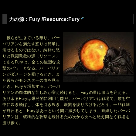
力の源：Fury /Resource:Fury
彼らが生きている限り、バー
バリアンを満たす怒りは簡単に
消せるものではない。純粋な怒
りと戦闘意欲の源（リソース）
であるFuryは、全ての強烈な攻
撃のパワーとなる。バーバリア
ンがダメージを受けるとき、ま
た彼らがモンスターの血を見る
とき、Furyが増加する。バーバ
リアンの肉体的な苦しみが増え続けると、Furyの量は頂点を迎える。
あり余るFuryは爆発的に利用可能だ。バーバリアンは戦場で、敵を空
中に吹き飛ばし、体を引き裂き、殺戮を繰り広げるだろう。一旦戦闘
が終わると、Furyはあっという間に減少してしまう。熟練したバーバ
リアンは、破壊的な攻撃を続けるため次から次へと絶え間なく戦場を
渡り歩く。