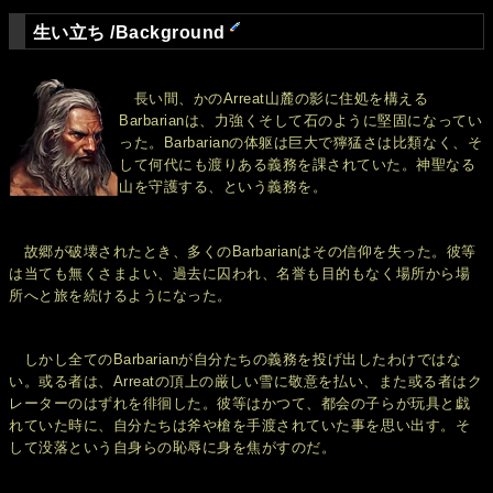
生い立ち /Background
長い間、かのArreat山麓の影に住処を構える
Barbarianは、力強くそして石のように堅固になってい
った。Barbarianの体躯は巨大で獰猛さは比類なく、そ
して何代にも渡りある義務を課されていた。神聖なる
山を守護する、という義務を。
故郷が破壊されたとき、多くのBarbarianはその信仰を失った。彼等
は当ても無くさまよい、過去に囚われ、名誉も目的もなく場所から場
所へと旅を続けるようになった。
しかし全てのBarbarianが自分たちの義務を投げ出したわけではな
い。或る者は、Arreatの頂上の厳しい雪に敬意を払い、また或る者はク
レーターのはずれを徘徊した。彼等はかつて、都会の子らが玩具と戯
れていた時に、自分たちは斧や槍を手渡されていた事を思い出す。そ
して没落という自身らの恥辱に身を焦がすのだ。