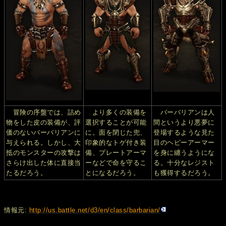
冒険の序盤では、詰め
より多くの装備を
バーバリアンは人
物をした皮の装備が、評
選択することが可能
間というより悪夢に
価のないバーバリアンに
に。面を閉じた兜、
登場するような見た
与えられる。しかし、大
印象的なトゲ付き装
目のヘビーアーマー
抵のモンスターの攻撃は
備、プレートアーマ
を身に纏うようにな
さらけ出した体に直接当
ーなどで命を守るこ
る。十分なレジスト
たるだろう。
とになるだろう。
も獲得するだろう。
情報元:
http://us.battle.net/d3/en/class/barbarian/