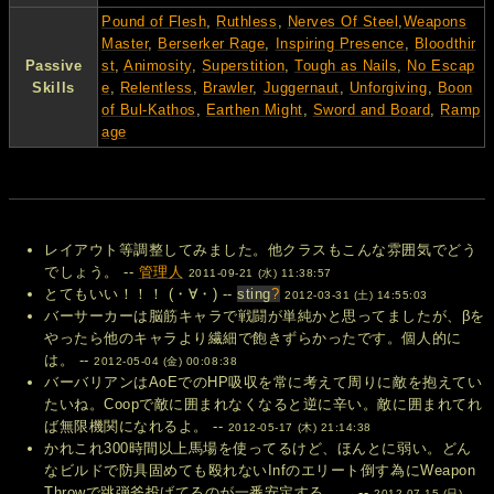
Pound of Flesh
,
Ruthless
,
Nerves Of Steel
,
Weapons
Master
,
Berserker Rage
,
Inspiring Presence
,
Bloodthir
Passive
st
,
Animosity
,
Superstition
,
Tough as Nails
,
No Escap
Skills
e
,
Relentless
,
Brawler
,
Juggernaut
,
Unforgiving
,
Boon
of Bul-Kathos
,
Earthen Might
,
Sword and Board
,
Ramp
age
レイアウト等調整してみました。他クラスもこんな雰囲気でどう
でしょう。 --
管理人
2011-09-21 (水) 11:38:57
とてもいい！！！ (・∀・) --
sting
?
2012-03-31 (土) 14:55:03
バーサーカーは脳筋キャラで戦闘が単純かと思ってましたが、βを
やったら他のキャラより繊細で飽きずらかったです。個人的に
は。 --
2012-05-04 (金) 00:08:38
バーバリアンはAoEでのHP吸収を常に考えて周りに敵を抱えてい
たいね。Coopで敵に囲まれなくなると逆に辛い。敵に囲まれてれ
ば無限機関になれるよ。 --
2012-05-17 (木) 21:14:38
かれこれ300時間以上馬場を使ってるけど、ほんとに弱い。どん
なビルドで防具固めても殴れないInfのエリート倒す為にWeapon
Throwで跳弾斧投げてるのが一番安定する…。 --
2012-07-15 (日)