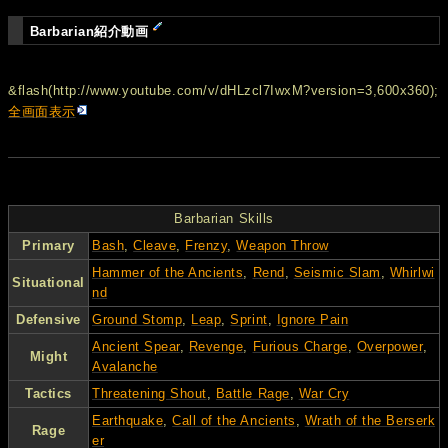
Barbarian紹介動画
&flash(http://www.youtube.com/v/dHLzcl7IwxM?version=3,600x360);
全画面表示
Barbarian Skills
Primary
Bash
,
Cleave
,
Frenzy
,
Weapon Throw
Hammer of the Ancients
,
Rend
,
Seismic Slam
,
Whirlwi
Situational
nd
Defensive
Ground Stomp
,
Leap
,
Sprint
,
Ignore Pain
Ancient Spear
,
Revenge
,
Furious Charge
,
Overpower
,
Might
Avalanche
Tactics
Threatening Shout
,
Battle Rage
,
War Cry
Earthquake
,
Call of the Ancients
,
Wrath of the Berserk
Rage
er