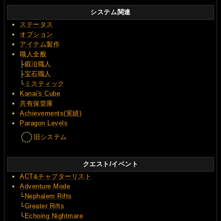
システム関連
ステータス
オプション
アイテム製作
職人全般
├
鍛冶職人
├
宝石職人
└
ミスティック
Kanai's Cube
共有保管庫
Achievements(実績)
Paragon Levels
旧システム
クエスト/イベント
ACT&チャプターリスト
Adventure Mode
└
Nephalem Rifts
└
Greater Rifts
└
Echoing Nightmare