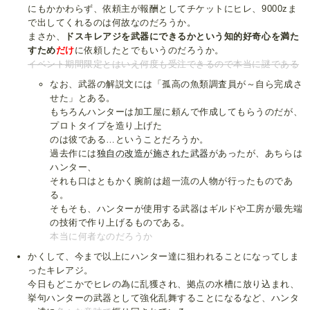
にもかかわらず、依頼主が報酬としてチケットにヒレ、9000zま
で出してくれるのは何故なのだろうか。
まさか、
ドスキレアジを武器にできるかという知的好奇心を満た
すため
だけ
に依頼したとでもいうのだろうか。
イベント期間限定とはいえ何度も受注できるので本当に謎である
なお、武器の解説文には「孤高の魚類調査員が～自ら完成さ
せた」とある。
もちろんハンターは加工屋に頼んで作成してもらうのだが、
プロトタイプを造り上げた
のは彼である…ということだろうか。
過去作には
独自の改造が施された武器
があったが、あちらは
ハンター、
それも口はともかく腕前は超一流の人物が行ったものであ
る。
そもそも、ハンターが使用する武器はギルドや工房が最先端
の技術で作り上げるものである。
本当に何者なのだろうか
かくして、今まで以上にハンター達に狙われることになってしま
ったキレアジ。
今日もどこかでヒレの為に乱獲され、拠点の水槽に放り込まれ、
挙句ハンターの武器として強化乱舞することになるなど、ハンタ