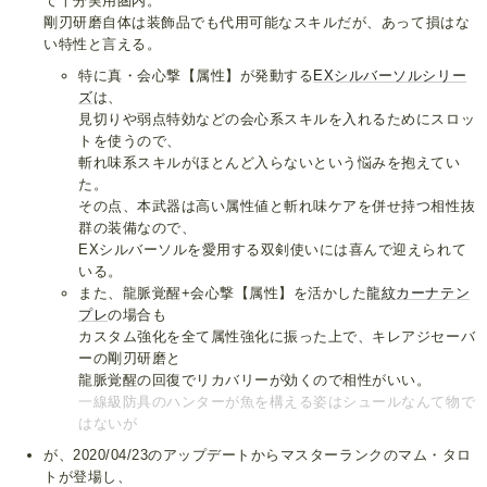
て十分実用圏内。
剛刃研磨自体は装飾品でも代用可能なスキルだが、あって損はな
い特性と言える。
特に真・会心撃【属性】が発動する
EXシルバーソルシリー
ズ
は、
見切りや弱点特効などの会心系スキルを入れるためにスロッ
トを使うので、
斬れ味系スキルがほとんど入らないという悩みを抱えてい
た。
その点、本武器は高い属性値と斬れ味ケアを併せ持つ相性抜
群の装備なので、
EXシルバーソルを愛用する双剣使いには喜んで迎えられて
いる。
また、龍脈覚醒+会心撃【属性】を活かした
龍紋カーナテン
プレ
の場合も
カスタム強化を全て属性強化に振った上で、キレアジセーバ
ーの剛刃研磨と
龍脈覚醒の回復でリカバリーが効くので相性がいい。
一線級防具のハンターが魚を構える姿はシュールなんて物で
はないが
が、2020/04/23のアップデートからマスターランクのマム・タロ
トが登場し、