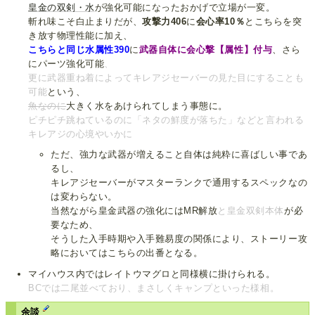
皇金の双剣・水
が強化可能になったおかげで立場が一変。
斬れ味こそ白止まりだが、
攻撃力406
に
会心率10％
とこちらを突
き放す物理性能に加え、
こちらと同じ水属性390
に
武器自体に会心撃【属性】付与
、さら
にパーツ強化可能
、
更に武器重ね着によってキレアジセーバーの見た目にすることも
可能
という、
魚なのに
大きく水をあけられてしまう事態に。
ピチピチ跳ねているのに「ネタの鮮度が落ちた」などと言われる
キレアジの心境やいかに
ただ、強力な武器が増えること自体は純粋に喜ばしい事であ
るし、
キレアジセーバーがマスターランクで通用するスペックなの
は変わらない。
当然ながら皇金武器の強化にはMR解放
と皇金双剣本体
が必
要なため、
そうした入手時期や入手難易度の関係により、ストーリー攻
略においてはこちらの出番となる。
マイハウス内ではレイトウマグロと同様横に掛けられる。
BCでは二尾並べており、まさしくキャンプといった様相。
余談