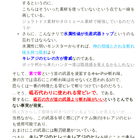
するというのに、
こちらはそういった素材を使っていないという点でも一線を
画している。
ジュラトドス素材やネロミェール素材で補強しているのだろ
うか
さらに、こんなナリで
水属性値が生産武器トップ
というのも
忘れてはならない。
水属性に弱いモンスターからすれば、
神の領域とされる斬れ
味を持つ双剣
より
キレアジのヒレの方が脅威
なのである。
ポッケ村から来たハンター達は
既視感を覚えるかもしれない
そして、
素で紫
という並の武器を凌駕する
キレアジ
斬れ味。
身の方では流石にこの斬れ味は出せない(と思われる)ので、
恐らくは一番の特徴たる背ビレで斬りつけているのだろう。
砥石代わりに使われる背ビレで、
…そう、
である。
要するに、
砥石の方が並の武器より斬れ味がいい
というとんでも
ない事実が発覚。
構え方からして腹側を叩きつけているようにしか見えないが……
当然ながら、この武器を研ぐ際に(アイテム側の)キレアジのヒレ
も使用可能であり、
おまけにこの武器には
剛刃研磨
がついている。
キレアジのヒレ
キレアジのヒレ
キレ
つまり、
で
を研ぐことで