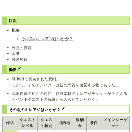
目次
概要
その魚のキレアジはいかが？
外見・性能
余談
関連項目
概要
MHW:Iで実装された双剣。
しかし、そのインパクトは並の武器を凌駕する物であった。
武器自体の紹介の前に、作成素材のキレアジチケットが手に入る
イベントクエスト
の解説から入らせていただく。
その魚のキレアジはいかが？
クエスト
クエス
報酬
メインターゲ
作品
目的地
条件
レベル
ト種別
金
ット