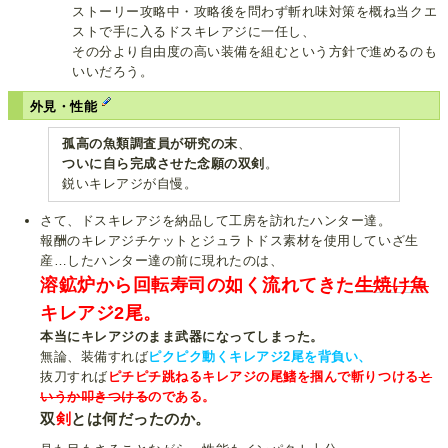
ストーリー攻略中・攻略後を問わず斬れ味対策を概ね当クエ
ストで手に入るドスキレアジに一任し、
その分より自由度の高い装備を組むという方針で進めるのも
いいだろう。
外見・性能
孤高の魚類調査員が研究の末
、
ついに自ら完成させた念願の双剣
。
鋭いキレアジが自慢。
さて、ドスキレアジを納品して工房を訪れたハンター達。
報酬のキレアジチケットとジュラトドス素材を使用していざ生
産…したハンター達の前に現れたのは、
溶鉱炉から回転寿司の如く流れてきた
生焼け魚
キレアジ2尾。
本当にキレアジのまま武器になってしまった。
無論、装備すれば
ピクピク動くキレアジ2尾を背負い、
抜刀すれば
ピチピチ跳ねるキレアジの尾鰭を掴んで斬りつける
と
いうか叩きつける
のである。
双
剣
とは何だったのか。