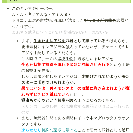
このキレアジセーバー、
よくよく考えて
みなくても
みると
セリエナ工房の超技術が山ほど詰まった
ツッコミ所満載の
武器だ
ったりする。
まあネタ武器にツッコむのも
野暮なのかもしれないが
まず、
生きたキレアジを
武器として扱っている
のは明らか。
要求素材にキレアジ自体は入っていないが、チケットでキレ
アジを手配しているのだろう。
この時点で、一介の
環境生物
に過ぎないキレアジを
生きた状態で
前線を張れる武器に昇華させられる
という工房
の超技術が光る。
しかも武器と化したキレアジは、
水揚げされていようがモン
スターに叩きつけられようが、
果てはハンター共々モンスターの攻撃に巻き込まれようが変
わらずピチピチ跳ねている
という、
猟虫
もかくやという強度を誇る
ようになるのである。
スリンガーこやし弾一発で絶命する脆弱ぶりはどこへ行った
のか
また、
魚武器
仲間である
瞬間レイトウ本マグロ
や
タチウオノ
タチ
ですら
凍らせたり
特殊な薬液に漬ける
ことで初めて武器として通用