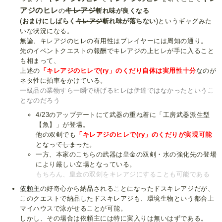
アジのヒレ
キレアジ
の
斬れ味が良くなる
(
おまけにしばらく
キレアジ
斬れ味が落ちない
)というギャグみた
いな状況になる。
無論、キレアジのヒレの有用性はプレイヤーには周知の通り。
先のイベントクエストの報酬でキレアジの上ヒレが手に入ること
も相まって、
上述の
「キレアジのヒレで(ry」のくだり自体は実用性十分
なのが
ネタ性に拍車をかけている。
一級品の業物すら一瞬で研げるヒレは伊達ではなかったというこ
となのだろう
4/23のアップデートにて武器の重ね着に「工房武器派生型
【魚】」が登場。
他の双剣でも
「キレアジのヒレで(ry」のくだりが実現可能
となっ
てしまっ
た。
一方、本家のこちらの武器は皇金の双剣・水の強化先の登場
により厳しい立場となっている。
もちろん、皇金の双剣をキレアジにすることも可能である
依頼主
の好奇心から納品されることになったドスキレアジだが、
このクエストで納品したドスキレアジも、環境生物という都合上
マイハウスで泳がせることが可能。
しかし、その場合は依頼主には特に実入りは無いはずである。