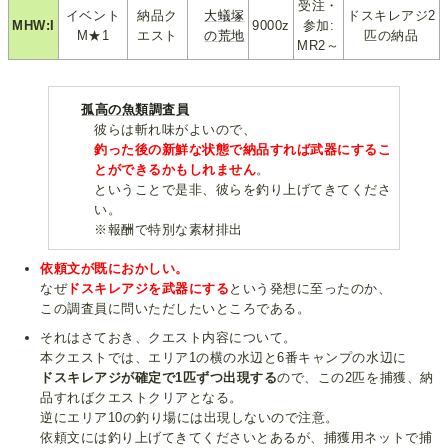
受注・
イベント
納品ク
大蟻塚
ドスキレアジ2
MHW:I
9000z
参加:
M★1
エスト
の荒地
匹の納品
MR2～
孤高の魚類調査員
彼らは斬れ味がよいので、
釣った後の新鮮な状態で納品すれば武器にするこ
とができるかもしれません
。
ということで是非、彼らを釣り上げてきてくださ
い。
※報酬で特別な素材排出
依頼文が既におかしい。
なぜ
ドスキレアジを武器にする
という発想に至ったのか、
この調査員に問いただしたいところである。
それはさておき、クエスト内容について。
本クエストでは、エリア1の横の水辺と6番キャンプの水辺に
ドスキレアジが確定で1匹ずつ出現する
ので、この2匹を捕獲、納
品すればクエストクリアとなる。
逆にエリア10の釣り場には出現しないので注意。
依頼文には釣り上げてきてくださいとあるが、捕獲用ネットで捕