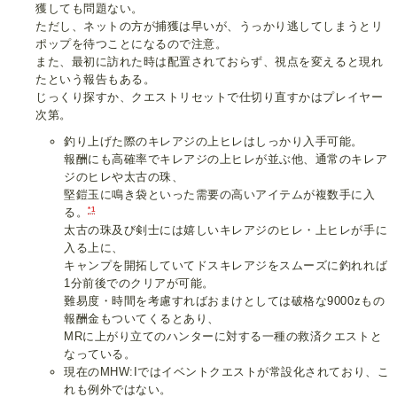
獲しても問題ない。
ただし、ネットの方が捕獲は早いが、うっかり逃してしまうとリ
ポップを待つことになるので注意。
また、最初に訪れた時は配置されておらず、視点を変えると現れ
たという報告もある。
じっくり探すか、クエストリセットで仕切り直すかはプレイヤー
次第。
釣り上げた際のキレアジの上ヒレはしっかり入手可能。
報酬にも高確率でキレアジの上ヒレが並ぶ他、通常のキレア
ジのヒレや太古の珠、
堅鎧玉に鳴き袋といった需要の高いアイテムが複数手に入
*1
る。
太古の珠及び剣士には嬉しいキレアジのヒレ・上ヒレが手に
入る上に、
キャンプを開拓していてドスキレアジをスムーズに釣れれば
1分前後でのクリアが可能。
難易度・時間を考慮すればおまけとしては破格な9000zもの
報酬金もついてくるとあり、
MRに上がり立てのハンターに対する一種の救済クエストと
なっている。
現在のMHW:Iではイベントクエストが常設化されており、こ
れも例外ではない。