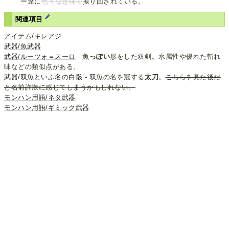
ー達に
色々な意味で
振り回されている。
関連項目
アイテム/キレアジ
武器/魚武器
武器/ルーツォ＝スーロ
- 魚
っぽい
形をした双剣。水属性や優れた斬れ
味などの類似点がある。
武器/双魚といふ名の白骸
- 双魚の名を冠する
太刀
。
こちらを見た後だ
と名前詐欺に感じてしまうかもしれない。
モンハン用語/ネタ武器
モンハン用語/ギミック武器