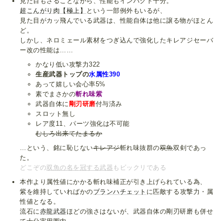
見た目もさることながら、性能もインパクト十分。
超こんがり肉【極上】
という一部例外もいるが、
見た目がカッ飛んでいる武器は、性能自体は他に譲る物がほとん
ど。
しかし、ネロミェール素材をつぎ込んで強化したキレアジセーバ
ー改の性能は……
かなり低い攻撃力322
生産武器トップの
水属性390
あって嬉しい会心率5%
素でまさかの
斬れ味紫
武器自体に
剛刃研磨
付与済み
スロット無し
レア度11、パーツ強化は不可能
むしろ出来てたまるか
…という、銘に恥じない
キレアジ
斬れ味抜群の
双魚
双剣であっ
た。
どこぞの
双魚の名を冠する武器
もビックリである
本作より属性値にかかる斬れ味補正が引き上げられている為、
紫を維持していればかの
ブランハチェット
に匹敵する攻撃力・属
性値となる。
流石に
赤龍武器
ほどの強さはないが、武器自体の剛刃研磨も併せ